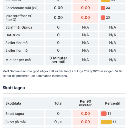
0.00
0.00
Förväntade mål (xG)
23
Icke straffbar xG
0.00
0.00
23
(npxG)
0
N/A
N/A
Straffmål Gjorda
0
N/A
N/A
Hat-trick
0
N/A
N/A
3 eller fler mål
0
N/A
N/A
2 eller fler mål
0 Minuter
N/A
N/A
Minuter per mål
per mål
Mert Göckan har inte gjort några mål så här långt i 3. Liga 2025/2026 säsongen. Vi får
se hur de presterar i de kommande matcherna.
Skott tagna
Per 90
Skottdata
Total
Percentil
minuter
0
0.00
Skott tagna
31
0
0.00
Skott på mål
58
/ 0