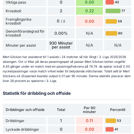
0
0.00
Viktiga pass
43
2
0.22
Krossboll
77
Framgångsrika
0
0.00
59
/ 2
krossboll
Genomförandegrad för
0.00%
N/A
60
krossboll
930 Minuter
N/A
N/A
Minuter per assist
per assist
Mert Göckan har assisterat till 1 assists i 24 matcher så här långt i 3. Liga 2025/2026
säsongen. Om vi tittar på deras passningsspel så passar Mert Göckan bollen ungefär
4.63 gånger under en match med en passningsfrekvens på 76.74. de spelar också 0.00
nyckelpassningar varje match vilket leder till betydande målchanser. Totalt sett är Mert
Göckans xA (Expected Assists) output 0.01 per 90 minuter. Denna statistik placerar dem
över 26 procent av spelarna i 3. Liga.
Statistik för dribbling och offside
Per 90
Dribblingar och offside
Total
Percentil
minuter
1
0.11
Dribblingar
53
0
0.00
Lyckade dribblingar
41