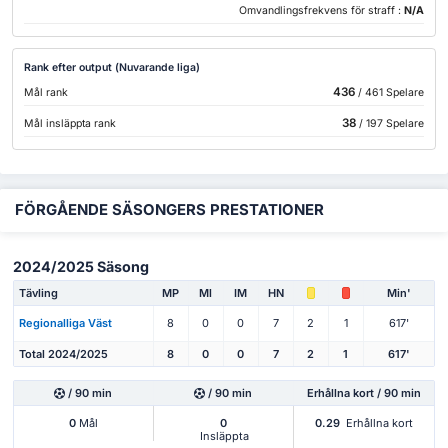
Omvandlingsfrekvens för straff :
N/A
Rank efter output (Nuvarande liga)
436
Mål rank
/ 461 Spelare
38
Mål insläppta rank
/ 197 Spelare
FÖRGÅENDE SÄSONGERS PRESTATIONER
2024/2025 Säsong
Tävling
MP
Ml
IM
HN
Min'
Regionalliga Väst
8
0
0
7
2
1
617'
Total 2024/2025
8
0
0
7
2
1
617'
/ 90 min
/ 90 min
Erhållna kort / 90 min
0
Mål
0
0.29
Erhållna kort
Insläppta