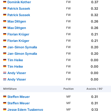
Dominik Kother
0.37
FW
Patrick Sussek
0.32
FW
Patrick Sussek
0.32
FW
Max Dittgen
0.26
FW
Max Dittgen
0.26
FW
Florian Krüger
0.21
FW
Florian Krüger
0.21
FW
Jan-Simon Symalla
0.20
FW
Jan-Simon Symalla
0.20
FW
Tim Heike
0.00
FW
Tim Heike
0.00
FW
Andy Visser
0.00
FW
Andy Visser
0.00
FW
Mittfältare
Position
Assists / 90'
Steffen Meuer
0.31
MF
Steffen Meuer
0.31
MF
Jesse Edem Tugbenyo
0.13
MF