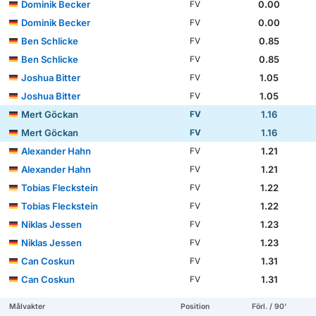
Dominik Becker
0.00
FV
Dominik Becker
0.00
FV
Ben Schlicke
0.85
FV
Ben Schlicke
0.85
FV
Joshua Bitter
1.05
FV
Joshua Bitter
1.05
FV
Mert Göckan
1.16
FV
Mert Göckan
1.16
FV
Alexander Hahn
1.21
FV
Alexander Hahn
1.21
FV
Tobias Fleckstein
1.22
FV
Tobias Fleckstein
1.22
FV
Niklas Jessen
1.23
FV
Niklas Jessen
1.23
FV
Can Coskun
1.31
FV
Can Coskun
1.31
FV
Målvakter
Position
Förl. / 90'