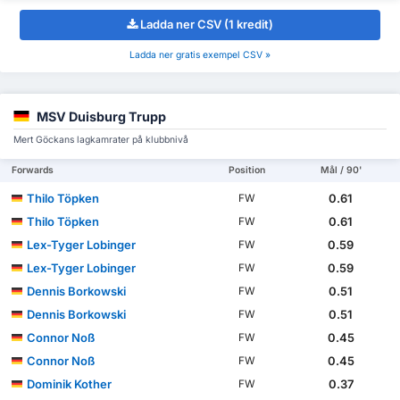
Ladda ner CSV (1 kredit)
Ladda ner gratis exempel CSV »
MSV Duisburg Trupp
Mert Göckans lagkamrater på klubbnivå
Forwards
Position
Mål / 90'
Thilo Töpken
0.61
FW
Thilo Töpken
0.61
FW
Lex-Tyger Lobinger
0.59
FW
Lex-Tyger Lobinger
0.59
FW
Dennis Borkowski
0.51
FW
Dennis Borkowski
0.51
FW
Connor Noß
0.45
FW
Connor Noß
0.45
FW
Dominik Kother
0.37
FW