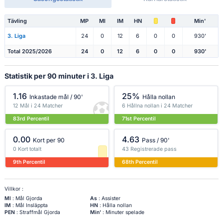
Tävling
MP
Ml
IM
HN
Min'
3. Liga
24
0
12
6
0
0
930'
Total 2025/2026
24
0
12
6
0
0
930'
Statistik per 90 minuter i 3. Liga
1.16
25%
Inkastade mål / 90'
Hålla nollan
12 Mål i 24 Matcher
6 Hållna nollan i 24 Matcher
83rd Percentil
71st Percentil
0.00
4.63
Kort per 90
Pass / 90'
0 Kort totalt
43 Registrerade pass
9th Percentil
68th Percentil
Villkor :
Ml
: Mål Gjorda
As
: Assister
IM
: Mål Insläppta
HN
: Hålla nollan
PEN
: Straffmål Gjorda
Min'
: Minuter spelade