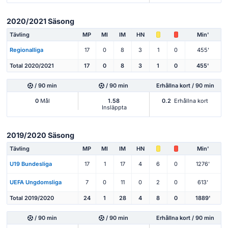
2020/2021 Säsong
Tävling
MP
Ml
IM
HN
Min'
Regionalliga
17
0
8
3
1
0
455'
Total 2020/2021
17
0
8
3
1
0
455'
/ 90 min
/ 90 min
Erhållna kort / 90 min
0
Mål
1.58
0.2
Erhållna kort
Insläppta
2019/2020 Säsong
Tävling
MP
Ml
IM
HN
Min'
U19 Bundesliga
17
1
17
4
6
0
1276'
UEFA Ungdomsliga
7
0
11
0
2
0
613'
Total 2019/2020
24
1
28
4
8
0
1889'
/ 90 min
/ 90 min
Erhållna kort / 90 min