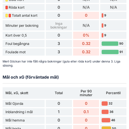
0
N/A
N/A
Röda kort
0
0
Totalt antal kort
9
Inga
N/A
Minuter per bokning
9
bokningar
0
0%
Kort över 0,5
9
3
0.32
Foul begångna
90
3
0.32
Foulade mot
91
Mert Göckan har inte fått några bokningar (gula eller röda kort) under denna 3. Liga
säsong.
Mål och xG (förväntade mål)
Per 90
Mål, xG, skott
Total
Percentil
minuter
0
0
Mål Gjorda
32
1
0.1
Inblandning i mål
36
0
0
Mål hemma
46
0
0
Mål borta
50