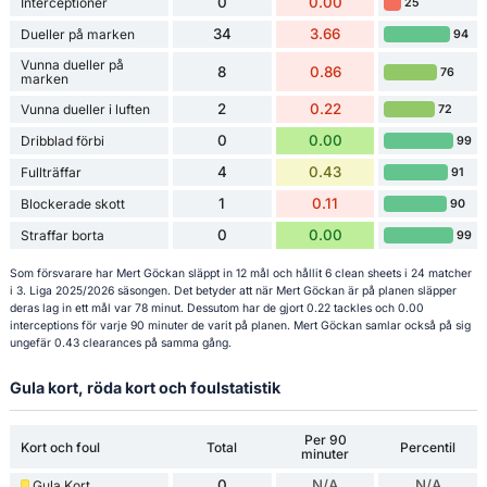
0
0.00
Interceptioner
25
34
3.66
Dueller på marken
94
Vunna dueller på
8
0.86
76
marken
2
0.22
Vunna dueller i luften
72
0
0.00
Dribblad förbi
99
4
0.43
Fullträffar
91
1
0.11
Blockerade skott
90
0
0.00
Straffar borta
99
Som försvarare har Mert Göckan släppt in 12 mål och hållit 6 clean sheets i 24 matcher
i 3. Liga 2025/2026 säsongen. Det betyder att när Mert Göckan är på planen släpper
deras lag in ett mål var 78 minut. Dessutom har de gjort 0.22 tackles och 0.00
interceptions för varje 90 minuter de varit på planen. Mert Göckan samlar också på sig
ungefär 0.43 clearances på samma gång.
Gula kort, röda kort och foulstatistik
Per 90
Kort och foul
Total
Percentil
minuter
0
N/A
N/A
Gula Kort