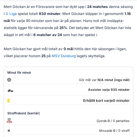
Mert Göckan är en Försvarare som har dykt upp i
24 matches
denna säsong
i
3. Liga
spelat totalt
930 minuter
. Mert Göckan släpper in i genomsnitt
1.16
mål
för varje 90 minuter som han är på planen. Hans noll mål insläppta-
statistik ligger för närvarande på
25%
. Det betyder att Mert Göckan har inte
släppt in ett mål i
6 matcher av 24
som han har spelat i.
Mert Göckan har gjort mål totalt av
0 mål
hittils den här säsongen i ligan,
vilket placerar honom
25
på
MSV Duisburg
lagets skytteliga.
Minut för minut
Gör mål var
N/A minut (inga mål)
Assister varje 930 minuter
Erhållit kort varje0 minuter
Straffrekord (karriär)
Gjorde
0
/ 0 penalties
PEN
Missade
0
/ 0 straff