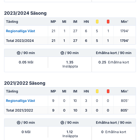
2023/2024 Säsong
Tävling
MP
Ml
IM
HN
Min'
Regionalliga Väst
21
1
27
6
5
1
1794'
Total 2023/2024
21
1
27
6
5
1
1794'
/ 90 min
/ 90 min
Erhållna kort / 90 min
0.05
Mål
1.35
0.25
Erhållna kort
Insläppta
2021/2022 Säsong
Tävling
MP
Ml
IM
HN
Min'
Regionalliga Väst
9
0
10
3
0
0
805'
Total 2021/2022
9
0
10
3
0
0
805'
/ 90 min
/ 90 min
Erhållna kort / 90 min
0
Mål
1.12
0
Erhållna kort
Insläppta