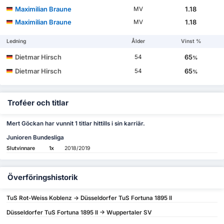
Maximilian Braune
1.18
MV
Maximilian Braune
1.18
MV
Ledning
Ålder
Vinst %
Dietmar Hirsch
65
54
%
Dietmar Hirsch
65
54
%
Troféer och titlar
Mert Göckan har vunnit 1 titlar hittills i sin karriär.
Junioren Bundesliga
Slutvinnare
1x
2018/2019
Överföringshistorik
TuS Rot-Weiss Koblenz -> Düsseldorfer TuS Fortuna 1895 II
Düsseldorfer TuS Fortuna 1895 II -> Wuppertaler SV