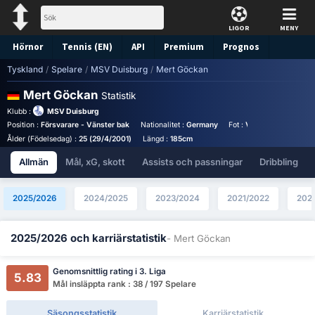
LIGOR
MENY
Hörnor
Tennis (EN)
API
Premium
Prognos
Tyskland
/
Spelare
/
MSV Duisburg
/
Mert Göckan
Mert Göckan
Statistik
Klubb :
MSV Duisburg
Position :
Försvarare - Vänster bak
Nationalitet :
Germany
Fot :
Vänsterfotad
Trö
Ålder (Födelsedag) :
25 (29/4/2001)
Längd :
185cm
Allmän
Mål, xG, skott
Assists och passningar
Dribbling
2025/2026
2024/2025
2023/2024
2021/2022
202
2025/2026 och karriärstatistik
- Mert Göckan
Genomsnittlig rating i 3. Liga
5.83
Mål insläppta rank : 38 / 197 Spelare
Säsongsstatistik
Karriärstatistik