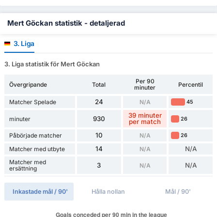
Mert Göckan statistik - detaljerad
3. Liga
3. Liga statistik för Mert Göckan
Per 90
Övergripande
Total
Percentil
minuter
24
Matcher Spelade
N/A
45
39 minuter
930
minuter
26
per match
10
Påbörjade matcher
N/A
26
14
N/A
Matcher med utbyte
N/A
Matcher med
3
N/A
N/A
ersättning
Inkastade mål / 90'
Hålla nollan
Mål / 90'