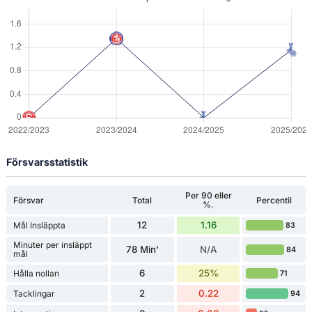
Försvarsstatistik
Per 90 eller
Försvar
Total
Percentil
%.
12
1.16
Mål Insläppta
83
Minuter per insläppt
78 Min'
N/A
84
mål
6
25%
Hålla nollan
71
2
0.22
Tacklingar
94