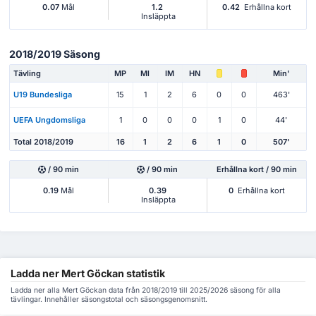
0.07
Mål
1.2
0.42
Erhållna kort
Insläppta
2018/2019 Säsong
Tävling
MP
Ml
IM
HN
Min'
U19 Bundesliga
15
1
2
6
0
0
463'
UEFA Ungdomsliga
1
0
0
0
1
0
44'
Total 2018/2019
16
1
2
6
1
0
507'
/ 90 min
/ 90 min
Erhållna kort / 90 min
0.19
Mål
0.39
0
Erhållna kort
Insläppta
Ladda ner Mert Göckan statistik
Ladda ner alla Mert Göckan data från 2018/2019 till 2025/2026 säsong för alla
tävlingar. Innehåller säsongstotal och säsongsgenomsnitt.