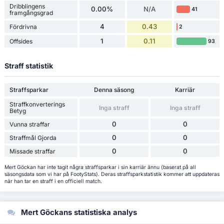
Dribblingens
0.00%
N/A
41
framgångsgrad
4
0.43
Fördrivna
2
1
0.11
Offsides
93
Straff statistik
Straffsparkar
Denna säsong
Karriär
Straffkonverterings
Inga straff
Inga straff
Betyg
0
0
Vunna straffar
0
0
Straffmål Gjorda
0
0
Missade straffar
Mert Göckan har inte tagit några straffsparkar i sin karriär ännu (baserat på all
säsongsdata som vi har på FootyStats). Deras straffsparkstatistik kommer att uppdateras
när han tar en straff i en officiell match.
Mert Göckans statistiska analys