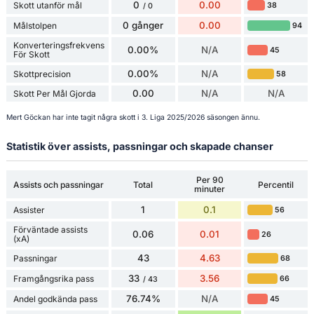
0
0.00
Skott utanför mål
38
/ 0
0 gånger
0.00
Målstolpen
94
Konverteringsfrekvens
0.00%
N/A
45
För Skott
0.00%
N/A
Skottprecision
58
0.00
N/A
N/A
Skott Per Mål Gjorda
Mert Göckan har inte tagit några skott i 3. Liga 2025/2026 säsongen ännu.
Statistik över assists, passningar och skapade chanser
Per 90
Assists och passningar
Total
Percentil
minuter
1
0.1
Assister
56
Förväntade assists
0.06
0.01
26
(xA)
43
4.63
Passningar
68
33
3.56
Framgångsrika pass
66
/ 43
76.74%
N/A
Andel godkända pass
45