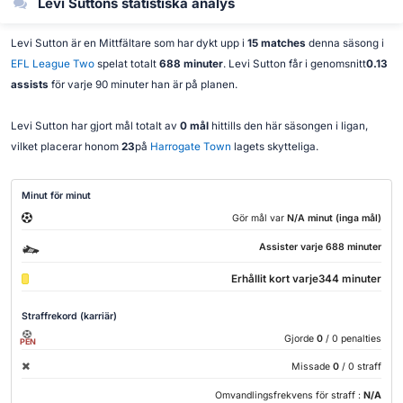
Levi Suttons statistiska analys
Levi Sutton är en Mittfältare som har dykt upp i
15 matches
denna säsong i
EFL League Two
spelat totalt
688 minuter
. Levi Sutton får i genomsnitt
0.13
assists
för varje 90 minuter han är på planen.
Levi Sutton har gjort mål totalt av
0 mål
hittills den här säsongen i ligan,
vilket placerar honom
23
på
Harrogate Town
lagets skytteliga.
Minut för minut
Gör mål var
N/A minut (inga mål)
Assister varje 688 minuter
Erhållit kort varje344 minuter
Straffrekord (karriär)
Gjorde
0
/ 0 penalties
PEN
Missade
0
/ 0 straff
Omvandlingsfrekvens för straff :
N/A