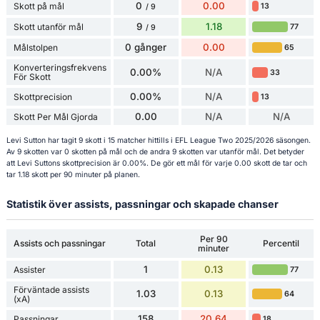
0
0.00
Skott på mål
13
/ 9
9
1.18
Skott utanför mål
77
/ 9
0 gånger
0.00
Målstolpen
65
Konverteringsfrekvens
0.00%
N/A
33
För Skott
0.00%
N/A
Skottprecision
13
0.00
N/A
N/A
Skott Per Mål Gjorda
Levi Sutton har tagit 9 skott i 15 matcher hittills i EFL League Two 2025/2026 säsongen.
Av 9 skotten var 0 skotten på mål och de andra 9 skotten var utanför mål. Det betyder
att Levi Suttons skottprecision är 0.00%. De gör ett mål för varje 0.00 skott de tar och
tar 1.18 skott per 90 minuter på planen.
Statistik över assists, passningar och skapade chanser
Per 90
Assists och passningar
Total
Percentil
minuter
1
0.13
Assister
77
Förväntade assists
1.03
0.13
64
(xA)
158
20.64
Passningar
18