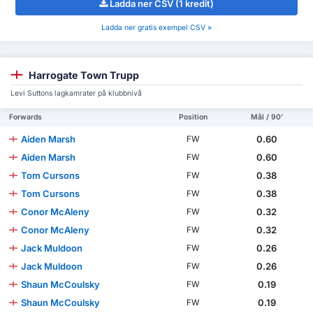
Ladda ner CSV (1 kredit)
Ladda ner gratis exempel CSV »
Harrogate Town Trupp
Levi Suttons lagkamrater på klubbnivå
Forwards
Position
Mål / 90'
Aiden Marsh
0.60
FW
Aiden Marsh
0.60
FW
Tom Cursons
0.38
FW
Tom Cursons
0.38
FW
Conor McAleny
0.32
FW
Conor McAleny
0.32
FW
Jack Muldoon
0.26
FW
Jack Muldoon
0.26
FW
Shaun McCoulsky
0.19
FW
Shaun McCoulsky
0.19
FW