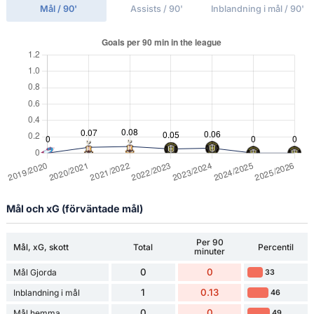
Mål / 90'
Assists / 90'
Inblandning i mål / 90'
Mål och xG (förväntade mål)
Per 90
Mål, xG, skott
Total
Percentil
minuter
0
0
Mål Gjorda
33
1
0.13
Inblandning i mål
46
0
0
Mål hemma
49