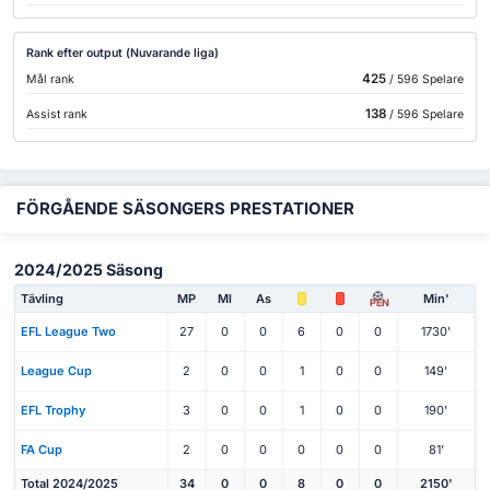
Rank efter output (Nuvarande liga)
425
Mål rank
/ 596 Spelare
138
Assist rank
/ 596 Spelare
FÖRGÅENDE SÄSONGERS PRESTATIONER
2024/2025 Säsong
Tävling
MP
Ml
As
Min'
PEN
EFL League Two
27
0
0
6
0
0
1730'
League Cup
2
0
0
1
0
0
149'
EFL Trophy
3
0
0
1
0
0
190'
FA Cup
2
0
0
0
0
0
81'
Total 2024/2025
34
0
0
8
0
0
2150'