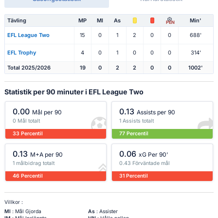
Tävling
MP
Ml
As
Min'
PEN
EFL League Two
15
0
1
2
0
0
688'
EFL Trophy
4
0
1
0
0
0
314'
Total 2025/2026
19
0
2
2
0
0
1002'
Statistik per 90 minuter i EFL League Two
0.00
0.13
Mål per 90
Assists per 90
0 Mål totalt
1 Assists totalt
33 Percentil
77 Percentil
0.13
0.06
M+A per 90
xG Per 90'
1 målbidrag totalt
0.43 Förväntade mål
46 Percentil
31 Percentil
Villkor :
Ml
: Mål Gjorda
As
: Assister