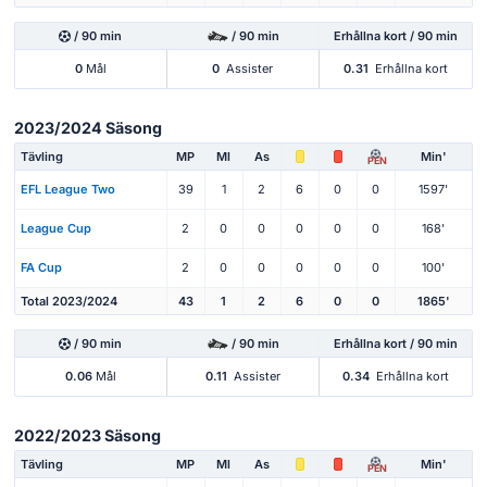
/ 90 min
/ 90 min
Erhållna kort / 90 min
0
Mål
0
Assister
0.31
Erhållna kort
2023/2024 Säsong
Tävling
MP
Ml
As
Min'
PEN
EFL League Two
39
1
2
6
0
0
1597'
League Cup
2
0
0
0
0
0
168'
FA Cup
2
0
0
0
0
0
100'
Total 2023/2024
43
1
2
6
0
0
1865'
/ 90 min
/ 90 min
Erhållna kort / 90 min
0.06
Mål
0.11
Assister
0.34
Erhållna kort
2022/2023 Säsong
Tävling
MP
Ml
As
Min'
PEN