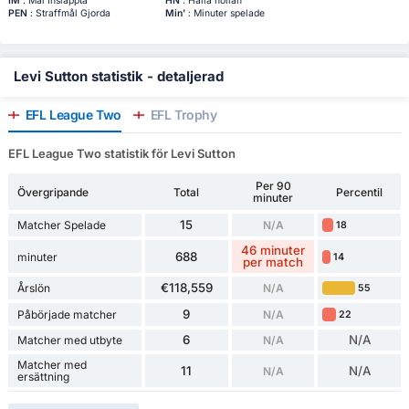
IM
: Mål Insläppta
HN
: Hålla nollan
PEN
: Straffmål Gjorda
Min'
: Minuter spelade
Levi Sutton statistik - detaljerad
EFL League Two
EFL Trophy
EFL League Two statistik för Levi Sutton
Per 90
Övergripande
Total
Percentil
minuter
15
Matcher Spelade
N/A
18
46 minuter
688
minuter
14
per match
€118,559
Årslön
N/A
55
9
Påbörjade matcher
N/A
22
6
N/A
Matcher med utbyte
N/A
Matcher med
11
N/A
N/A
ersättning