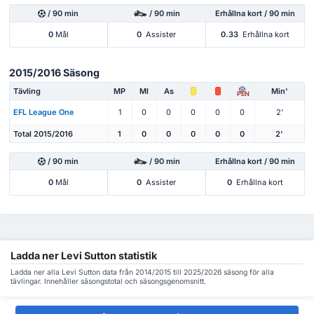
/ 90 min
/ 90 min
Erhållna kort / 90 min
0
Mål
0
Assister
0.33
Erhållna kort
2015/2016 Säsong
Tävling
MP
Ml
As
Min'
PEN
EFL League One
1
0
0
0
0
0
2'
Total 2015/2016
1
0
0
0
0
0
2'
/ 90 min
/ 90 min
Erhållna kort / 90 min
0
Mål
0
Assister
0
Erhållna kort
Ladda ner Levi Sutton statistik
Ladda ner alla Levi Sutton data från 2014/2015 till 2025/2026 säsong för alla
tävlingar. Innehåller säsongstotal och säsongsgenomsnitt.