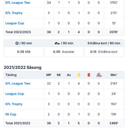
EFL League Two
34
1
1
3
0
0
1793'
EFL Trophy
3
1
0
1
0
0
270'
League Cup
1
0
0
0
0
0
13'
Total 2022/2023
38
2
1
4
0
0
2076'
/ 90 min
/ 90 min
Erhållna kort / 90 min
0.05
Mål
0.05
Assister
0.15
Erhållna kort
2021/2022 Säsong
Tävling
MP
Ml
As
Min'
PEN
EFL League Two
32
2
1
4
0
0
2141'
League Cup
1
0
0
0
0
0
34'
EFL Trophy
3
0
0
0
0
0
150'
FA Cup
2
0
0
1
0
0
174'
Total 2021/2022
38
2
1
5
0
0
2499'