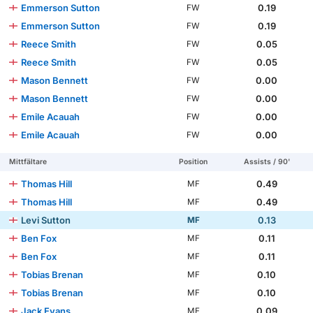
Emmerson Sutton
0.19
FW
Emmerson Sutton
0.19
FW
Reece Smith
0.05
FW
Reece Smith
0.05
FW
Mason Bennett
0.00
FW
Mason Bennett
0.00
FW
Emile Acauah
0.00
FW
Emile Acauah
0.00
FW
Mittfältare
Position
Assists / 90'
Thomas Hill
0.49
MF
Thomas Hill
0.49
MF
Levi Sutton
0.13
MF
Ben Fox
0.11
MF
Ben Fox
0.11
MF
Tobias Brenan
0.10
MF
Tobias Brenan
0.10
MF
Jack Evans
0.09
MF