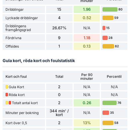
minuter
15
1.96
Dribblingar
80
4
0.52
Lyckade dribblingar
59
Dribblingens
26.67%
N/A
15
framgångsgrad
9
1.18
Fördrivna
28
1
0.13
Offsides
62
Gula kort, röda kort och foulstatistik
Per 90
Kort och foul
Total
Percentil
minuter
2
N/A
N/A
Gula Kort
0
N/A
N/A
Röda kort
2
0.26
Totalt antal kort
76
344 min' /
N/A
Minuter per bokning
35
kort
2
13%
Kort över 0,5
58