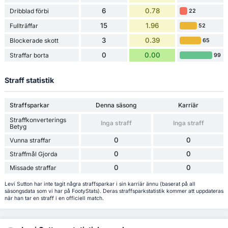
6
0.78
Dribblad förbi
22
15
1.96
Fullträffar
52
3
0.39
Blockerade skott
65
0
0.00
Straffar borta
99
Straff statistik
Straffsparkar
Denna säsong
Karriär
Straffkonverterings
Inga straff
Inga straff
Betyg
0
0
Vunna straffar
0
0
Straffmål Gjorda
0
0
Missade straffar
Levi Sutton har inte tagit några straffsparkar i sin karriär ännu (baserat på all
säsongsdata som vi har på FootyStats). Deras straffsparkstatistik kommer att uppdateras
när han tar en straff i en officiell match.