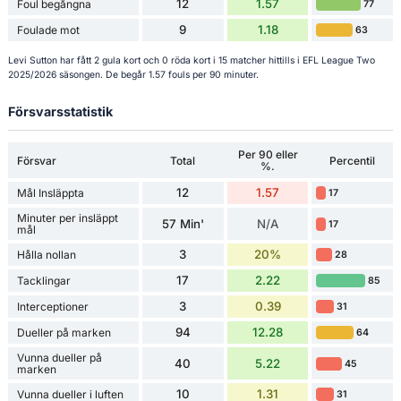
12
1.57
Foul begångna
77
9
1.18
Foulade mot
63
Levi Sutton har fått 2 gula kort och 0 röda kort i 15 matcher hittills i EFL League Two
2025/2026 säsongen. De begår 1.57 fouls per 90 minuter.
Försvarsstatistik
Per 90 eller
Försvar
Total
Percentil
%.
12
1.57
Mål Insläppta
17
Minuter per insläppt
57 Min'
N/A
17
mål
3
20%
Hålla nollan
28
17
2.22
Tacklingar
85
3
0.39
Interceptioner
31
94
12.28
Dueller på marken
64
Vunna dueller på
40
5.22
45
marken
10
1.31
Vunna dueller i luften
31