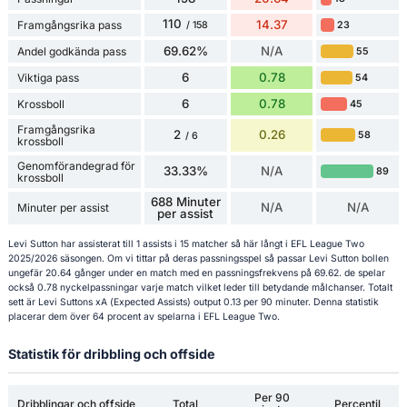
110
14.37
Framgångsrika pass
23
/ 158
69.62%
N/A
Andel godkända pass
55
6
0.78
Viktiga pass
54
6
0.78
Krossboll
45
Framgångsrika
2
0.26
58
/ 6
krossboll
Genomförandegrad för
33.33%
N/A
89
krossboll
688 Minuter
N/A
N/A
Minuter per assist
per assist
Levi Sutton har assisterat till 1 assists i 15 matcher så här långt i EFL League Two
2025/2026 säsongen. Om vi tittar på deras passningsspel så passar Levi Sutton bollen
ungefär 20.64 gånger under en match med en passningsfrekvens på 69.62. de spelar
också 0.78 nyckelpassningar varje match vilket leder till betydande målchanser. Totalt
sett är Levi Suttons xA (Expected Assists) output 0.13 per 90 minuter. Denna statistik
placerar dem över 64 procent av spelarna i EFL League Two.
Statistik för dribbling och offside
Per 90
Dribblingar och offside
Total
Percentil