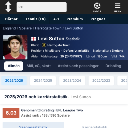
LIGOR
MENY
Hörnor
Tennis (EN)
API
Premium
Prognos
England
/
Spelare
/
Harrogate Town
/
Levi Sutton
Levi Sutton
Statistik
Klubb :
Harrogate Town
Position :
Mittfältare - Defensivt mittfält
Nationalitet :
England
Ålder (Födelsedag) :
29 (24/3/1997)
Längd :
180cm
Vikt :
74kg
Allmän
Mål, xG, skott
Assists och passningar
Dribbling
2025/2026
2024/2025
2023/2024
2022/2023
202
2025/2026 och karriärstatistik
- Levi Sutton
Genomsnittlig rating i EFL League Two
6.03
Assist rank : 138 / 596 Spelare
Säsongsstatistik
Karriärstatistik