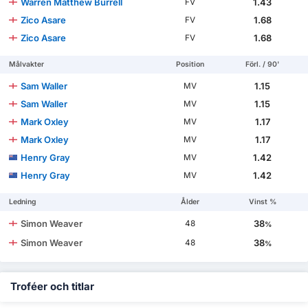
Warren Matthew Burrell
1.43
FV
Zico Asare
1.68
FV
Zico Asare
1.68
FV
Målvakter
Position
Förl. / 90'
Sam Waller
1.15
MV
Sam Waller
1.15
MV
Mark Oxley
1.17
MV
Mark Oxley
1.17
MV
Henry Gray
1.42
MV
Henry Gray
1.42
MV
Ledning
Ålder
Vinst %
Simon Weaver
38
48
%
Simon Weaver
38
48
%
Troféer och titlar