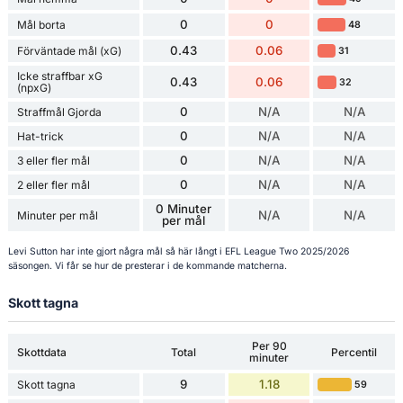
0
0
Mål borta
48
0.43
0.06
Förväntade mål (xG)
31
Icke straffbar xG
0.43
0.06
32
(npxG)
0
N/A
N/A
Straffmål Gjorda
0
N/A
N/A
Hat-trick
0
N/A
N/A
3 eller fler mål
0
N/A
N/A
2 eller fler mål
0 Minuter
N/A
N/A
Minuter per mål
per mål
Levi Sutton har inte gjort några mål så här långt i EFL League Two 2025/2026
säsongen. Vi får se hur de presterar i de kommande matcherna.
Skott tagna
Per 90
Skottdata
Total
Percentil
minuter
9
1.18
Skott tagna
59