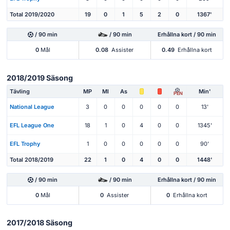
Total 2019/2020
19
0
1
5
2
0
1367'
/ 90 min
/ 90 min
Erhållna kort / 90 min
0
Mål
0.08
Assister
0.49
Erhållna kort
2018/2019 Säsong
Tävling
MP
Ml
As
Min'
PEN
National League
3
0
0
0
0
0
13'
EFL League One
18
1
0
4
0
0
1345'
EFL Trophy
1
0
0
0
0
0
90'
Total 2018/2019
22
1
0
4
0
0
1448'
/ 90 min
/ 90 min
Erhållna kort / 90 min
0
Mål
0
Assister
0
Erhållna kort
2017/2018 Säsong