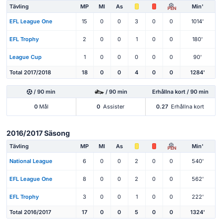
Tävling
MP
Ml
As
Min'
PEN
EFL League One
15
0
0
3
0
0
1014'
EFL Trophy
2
0
0
1
0
0
180'
League Cup
1
0
0
0
0
0
90'
Total 2017/2018
18
0
0
4
0
0
1284'
/ 90 min
/ 90 min
Erhållna kort / 90 min
0
Mål
0
Assister
0.27
Erhållna kort
2016/2017 Säsong
Tävling
MP
Ml
As
Min'
PEN
National League
6
0
0
2
0
0
540'
EFL League One
8
0
0
2
0
0
562'
EFL Trophy
3
0
0
1
0
0
222'
Total 2016/2017
17
0
0
5
0
0
1324'