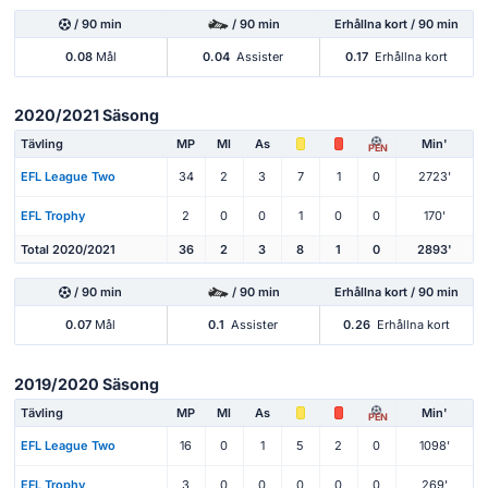
/ 90 min
/ 90 min
Erhållna kort / 90 min
0.08
Mål
0.04
Assister
0.17
Erhållna kort
2020/2021 Säsong
Tävling
MP
Ml
As
Min'
PEN
EFL League Two
34
2
3
7
1
0
2723'
EFL Trophy
2
0
0
1
0
0
170'
Total 2020/2021
36
2
3
8
1
0
2893'
/ 90 min
/ 90 min
Erhållna kort / 90 min
0.07
Mål
0.1
Assister
0.26
Erhållna kort
2019/2020 Säsong
Tävling
MP
Ml
As
Min'
PEN
EFL League Two
16
0
1
5
2
0
1098'
EFL Trophy
3
0
0
0
0
0
269'