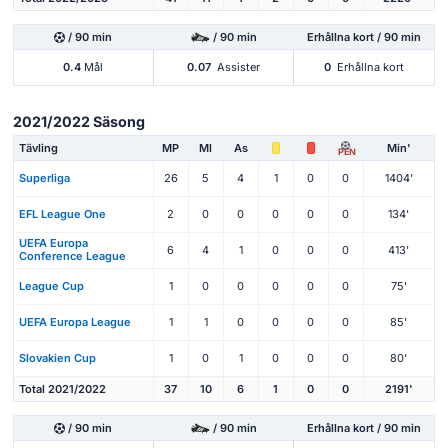
/ 90 min
/ 90 min
Erhållna kort / 90 min
0.4
Mål
0.07
Assister
0
Erhållna kort
2021/2022 Säsong
Tävling
MP
Ml
As
Min'
PEN
Superliga
26
5
4
1
0
0
1404'
EFL League One
2
0
0
0
0
0
134'
UEFA Europa
6
4
1
0
0
0
413'
Conference League
League Cup
1
0
0
0
0
0
75'
UEFA Europa League
1
1
0
0
0
0
85'
Slovakien Cup
1
0
1
0
0
0
80'
Total 2021/2022
37
10
6
1
0
0
2191'
/ 90 min
/ 90 min
Erhållna kort / 90 min