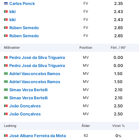
Carlos Ponck
2.35
FV
kiki
2.43
FV
kiki
2.43
FV
Rúben Semedo
2.65
FV
Rúben Semedo
2.65
FV
Målvakter
Position
Förl. / 90'
Pedro José da Silva Trigueira
0.00
MV
Pedro José da Silva Trigueira
0.00
MV
Adriel Vasconcelos Ramos
1.50
MV
Adriel Vasconcelos Ramos
1.50
MV
Simao Verza Bertelli
2.10
MV
Simao Verza Bertelli
2.10
MV
João Gonçalves
2.50
MV
João Gonçalves
2.50
MV
Ledning
Ålder
Vinst %
José Albano Ferreira da Mota
0
62
%