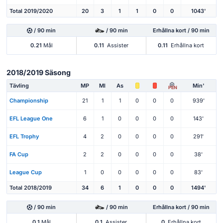
Total 2019/2020
20
3
1
1
0
0
1043'
/ 90 min
/ 90 min
Erhållna kort / 90 min
0.21
Mål
0.11
Assister
0.11
Erhållna kort
2018/2019 Säsong
Tävling
MP
Ml
As
Min'
PEN
Championship
21
1
1
0
0
0
939'
EFL League One
6
1
0
0
0
0
143'
EFL Trophy
4
2
0
0
0
0
291'
FA Cup
2
2
0
0
0
0
38'
League Cup
1
0
0
0
0
0
83'
Total 2018/2019
34
6
1
0
0
0
1494'
/ 90 min
/ 90 min
Erhållna kort / 90 min
0.1
Mål
0.1
Assister
0
Erhållna kort