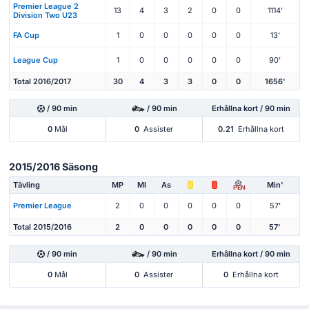
Premier League 2
13
4
3
2
0
0
1114'
Division Two U23
FA Cup
1
0
0
0
0
0
13'
League Cup
1
0
0
0
0
0
90'
Total 2016/2017
30
4
3
3
0
0
1656'
/ 90 min
/ 90 min
Erhållna kort / 90 min
0
Mål
0
Assister
0.21
Erhållna kort
2015/2016 Säsong
Tävling
MP
Ml
As
Min'
PEN
Premier League
2
0
0
0
0
0
57'
Total 2015/2016
2
0
0
0
0
0
57'
/ 90 min
/ 90 min
Erhållna kort / 90 min
0
Mål
0
Assister
0
Erhållna kort