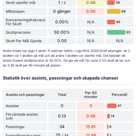
1
0.46
Skott utanför mål
38
/ 2
0 gånger
0.00
Målstolpen
68
Konverteringsfrekvens
0.00%
N/A
40
För Skott
50.00%
N/A
Skottprecision
93
0.00
N/A
N/A
Skott Per Mål Gjorda
Andre Green har tagit 2 skott i 5 matcher hittills i Liga NOS 2025/2026 säsongen. Av 2
skotten var 1 skotten på mål och de andra 1 skotten var utanför mål. Det betyder att
Andre Greens skottprecision är 50.00%. De gör ett mål för varje 0.00 skott de tar och
tar 0.92 skott per 90 minuter på planen.
Statistik över assists, passningar och skapade chanser
Per 90
Assists och passningar
Total
Percentil
minuter
0
0
Assister
47
Förväntade assists
0.13
0.06
14
(xA)
34
15.61
Passningar
6
25
11.48
Framgångsrika pass
7
/ 34