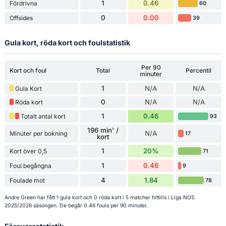
1
0.46
Fördrivna
60
0
0.00
Offsides
39
Gula kort, röda kort och foulstatistik
Per 90
Kort och foul
Total
Percentil
minuter
1
N/A
N/A
Gula Kort
0
N/A
N/A
Röda kort
1
0.46
Totalt antal kort
93
196 min' /
N/A
Minuter per bokning
17
kort
1
20%
Kort över 0,5
71
1
0.46
Foul begångna
9
4
1.84
Foulade mot
78
Andre Green har fått 1 gula kort och 0 röda kort i 5 matcher hittills i Liga NOS
2025/2026 säsongen. De begår 0.46 fouls per 90 minuter.