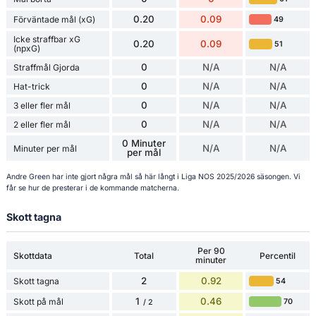
0.20
0.09
Förväntade mål (xG)
49
Icke straffbar xG
0.20
0.09
51
(npxG)
0
N/A
N/A
Straffmål Gjorda
0
N/A
N/A
Hat-trick
0
N/A
N/A
3 eller fler mål
0
N/A
N/A
2 eller fler mål
0 Minuter
N/A
N/A
Minuter per mål
per mål
Andre Green har inte gjort några mål så här långt i Liga NOS 2025/2026 säsongen. Vi
får se hur de presterar i de kommande matcherna.
Skott tagna
Per 90
Skottdata
Total
Percentil
minuter
2
0.92
Skott tagna
54
1
0.46
Skott på mål
70
/ 2