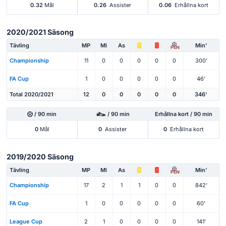
0.32
Mål
0.26
Assister
0.06
Erhållna kort
2020/2021 Säsong
Tävling
MP
Ml
As
Min'
PEN
Championship
11
0
0
0
0
0
300'
FA Cup
1
0
0
0
0
0
46'
Total 2020/2021
12
0
0
0
0
0
346'
/ 90 min
/ 90 min
Erhållna kort / 90 min
0
Mål
0
Assister
0
Erhållna kort
2019/2020 Säsong
Tävling
MP
Ml
As
Min'
PEN
Championship
17
2
1
1
0
0
842'
FA Cup
1
0
0
0
0
0
60'
League Cup
2
1
0
0
0
0
141'