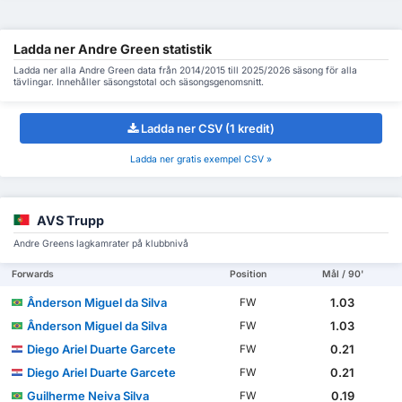
Ladda ner Andre Green statistik
Ladda ner alla Andre Green data från 2014/2015 till 2025/2026 säsong för alla
tävlingar. Innehåller säsongstotal och säsongsgenomsnitt.
Ladda ner CSV (1 kredit)
Ladda ner gratis exempel CSV »
AVS Trupp
Andre Greens lagkamrater på klubbnivå
Forwards
Position
Mål / 90'
Ânderson Miguel da Silva
1.03
FW
Ânderson Miguel da Silva
1.03
FW
Diego Ariel Duarte Garcete
0.21
FW
Diego Ariel Duarte Garcete
0.21
FW
Guilherme Neiva Silva
0.19
FW