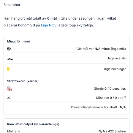
3 matcher.
Han har gjort mål totalt av
0 mål
hittills under säsongen i ligan, vilket
placerar honom
33
på
Liga NOS
lagets topp skytteliga.
Minut för minut
Gör mål var
N/A minut (inga mål)
Inga assists
Inga bokningar
Straffrekord (karriär)
Gjorde
0
/ 0 penalties
PEN
Missade
0
/ 0 straff
Omvandlingsfrekvens för straff :
N/A
Rank efter output (Nuvarande liga)
N/A
Mål rank
/ 422 Spelare