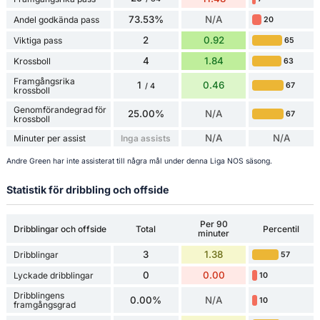
73.53%
N/A
Andel godkända pass
20
2
0.92
Viktiga pass
65
4
1.84
Krossboll
63
Framgångsrika
1
0.46
67
/ 4
krossboll
Genomförandegrad för
25.00%
N/A
67
krossboll
N/A
N/A
Minuter per assist
Inga assists
Andre Green har inte assisterat till några mål under denna Liga NOS säsong.
Statistik för dribbling och offside
Per 90
Dribblingar och offside
Total
Percentil
minuter
3
1.38
Dribblingar
57
0
0.00
Lyckade dribblingar
10
Dribblingens
0.00%
N/A
10
framgångsgrad