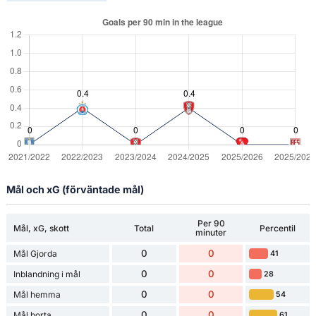
Mål och xG (förväntade mål)
Per 90
Mål, xG, skott
Total
Percentil
minuter
0
0
Mål Gjorda
41
0
0
Inblandning i mål
28
0
0
Mål hemma
54
0
0
Mål borta
61