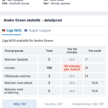
IM
: Mål Insläppta
HN
: Hålla nollan
PEN
: Straffmål Gjorda
Min'
: Minuter spelade
Andre Green statistik - detaljerad
Liga NOS
Super League
Liga NOS statistik för Andre Green
Per 90
Övergripande
Total
Percentil
minuter
5
Matcher Spelade
N/A
1
39 minuter
196
minuter
0
per match
3
Påbörjade matcher
N/A
3
2
N/A
Matcher med utbyte
N/A
Matcher med
5
N/A
N/A
ersättning
Mål / 90'
Assists / 90'
Inblandning i mål / 90'