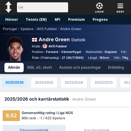
LIGOR
MENY
Hörnor
Tennis (EN)
API
Premium
Prognos
Portugal
/
Spelare
/
AVS Futebol
/
Andre Green
Andre Green
Statistik
Klubb :
AVS Futebol
Position :
Forward - Vänsterflygel
Nationalitet :
England
Fot :
H
Ålder (Födelsedag) :
27 (26/7/1998)
Längd :
180cm
Vikt :
71kg
Allmän
Mål, xG, skott
Assists och passningar
Dribbling
2025/2026
2024/2025
2023/2024
2022/2023
202
2025/2026 och karriärstatistik
- Andre Green
Genomsnittlig rating i Liga NOS
6.52
Mål rank : -1 / 422 Spelare
Säsongsstatistik
Karriärstatistik