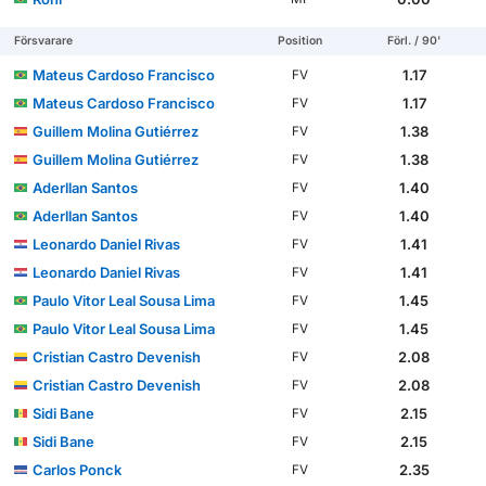
Försvarare
Position
Förl. / 90'
Mateus Cardoso Francisco
1.17
FV
Mateus Cardoso Francisco
1.17
FV
Guillem Molina Gutiérrez
1.38
FV
Guillem Molina Gutiérrez
1.38
FV
Aderllan Santos
1.40
FV
Aderllan Santos
1.40
FV
Leonardo Daniel Rivas
1.41
FV
Leonardo Daniel Rivas
1.41
FV
Paulo Vitor Leal Sousa Lima
1.45
FV
Paulo Vitor Leal Sousa Lima
1.45
FV
Cristian Castro Devenish
2.08
FV
Cristian Castro Devenish
2.08
FV
Sidi Bane
2.15
FV
Sidi Bane
2.15
FV
Carlos Ponck
2.35
FV