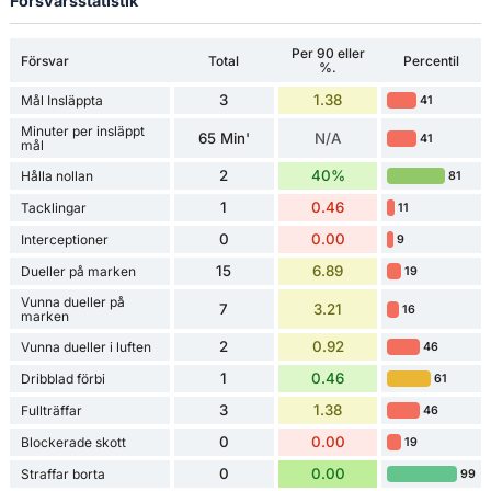
Försvarsstatistik
Per 90 eller
Försvar
Total
Percentil
%.
3
1.38
Mål Insläppta
41
Minuter per insläppt
65 Min'
N/A
41
mål
2
40%
Hålla nollan
81
1
0.46
Tacklingar
11
0
0.00
Interceptioner
9
15
6.89
Dueller på marken
19
Vunna dueller på
7
3.21
16
marken
2
0.92
Vunna dueller i luften
46
1
0.46
Dribblad förbi
61
3
1.38
Fullträffar
46
0
0.00
Blockerade skott
19
0
0.00
Straffar borta
99