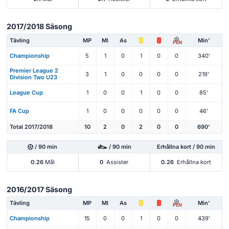
2017/2018 Säsong
Tävling
MP
Ml
As
Min'
PEN
Championship
5
1
0
1
0
0
340'
Premier League 2
3
1
0
0
0
0
219'
Division Two U23
League Cup
1
0
0
1
0
0
85'
FA Cup
1
0
0
0
0
0
46'
Total 2017/2018
10
2
0
2
0
0
690'
/ 90 min
/ 90 min
Erhållna kort / 90 min
0.26
Mål
0
Assister
0.26
Erhållna kort
2016/2017 Säsong
Tävling
MP
Ml
As
Min'
PEN
Championship
15
0
0
1
0
0
439'