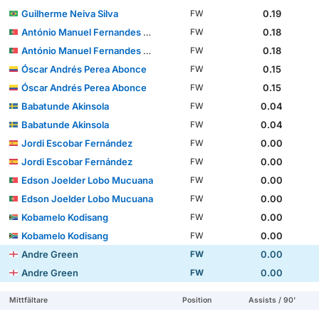
Guilherme Neiva Silva
0.19
FW
António Manuel Fernandes Mendes
0.18
FW
António Manuel Fernandes Mendes
0.18
FW
Óscar Andrés Perea Abonce
0.15
FW
Óscar Andrés Perea Abonce
0.15
FW
Babatunde Akinsola
0.04
FW
Babatunde Akinsola
0.04
FW
Jordi Escobar Fernández
0.00
FW
Jordi Escobar Fernández
0.00
FW
Edson Joelder Lobo Mucuana
0.00
FW
Edson Joelder Lobo Mucuana
0.00
FW
Kobamelo Kodisang
0.00
FW
Kobamelo Kodisang
0.00
FW
Andre Green
0.00
FW
Andre Green
0.00
FW
Mittfältare
Position
Assists / 90'