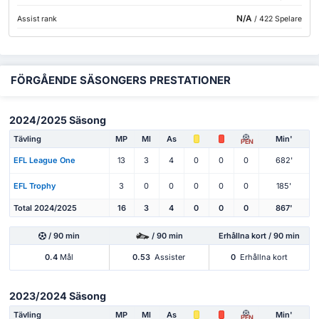
N/A
Assist rank
/ 422 Spelare
FÖRGÅENDE SÄSONGERS PRESTATIONER
2024/2025 Säsong
Tävling
MP
Ml
As
Min'
PEN
EFL League One
13
3
4
0
0
0
682'
EFL Trophy
3
0
0
0
0
0
185'
Total 2024/2025
16
3
4
0
0
0
867'
/ 90 min
/ 90 min
Erhållna kort / 90 min
0.4
Mål
0.53
Assister
0
Erhållna kort
2023/2024 Säsong
Tävling
MP
Ml
As
Min'
PEN