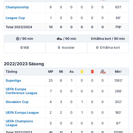
Championship
9
0
0
0
0
0
651'
League Cup
1
0
0
0
0
0
68'
Total 2023/2024
10
0
0
0
0
0
719'
/ 90 min
/ 90 min
Erhållna kort / 90 min
0
Mål
0
Assister
0
Erhållna kort
2022/2023 Säsong
Tävling
MP
Ml
As
Min'
PEN
Superliga
25
6
1
0
0
0
1363'
UEFA Europa
7
0
0
0
0
0
288'
Conference League
Slovakien Cup
4
3
0
1
0
0
302'
UEFA Europa League
2
2
0
1
0
0
180'
UEFA Champions
3
0
0
0
0
0
87'
League
Total 2022/2023
41
11
1
2
0
0
2220'