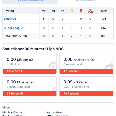
Tävling
MP
Ml
As
Min'
PEN
Liga NOS
5
0
0
1
0
0
196'
Super League
11
0
1
1
1
0
667'
Total 2025/2026
16
0
1
2
1
0
863'
Statistik per 90 minuter i Liga NOS
0.00
0.00
Mål per 90
Assists per 90
0 Mål totalt
0 Assists totalt
41 Percentil
47 Percentil
0.00
0.09
M+A per 90
xG Per 90'
0 målbidrag totalt
0.20 Förväntade mål
28 Percentil
49 Percentil
Villkor :
Ml
: Mål Gjorda
As
: Assister