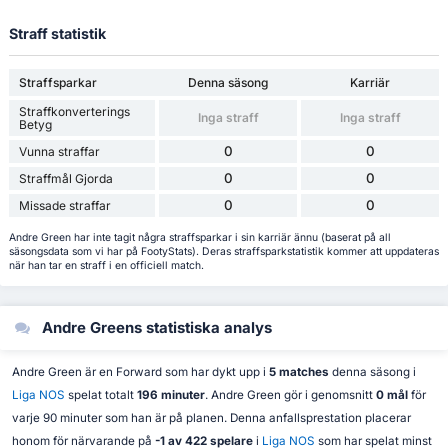
Straff statistik
Straffsparkar
Denna säsong
Karriär
Straffkonverterings
Inga straff
Inga straff
Betyg
0
0
Vunna straffar
0
0
Straffmål Gjorda
0
0
Missade straffar
Andre Green har inte tagit några straffsparkar i sin karriär ännu (baserat på all
säsongsdata som vi har på FootyStats). Deras straffsparkstatistik kommer att uppdateras
när han tar en straff i en officiell match.
Andre Greens statistiska analys
Andre Green är en Forward som har dykt upp i
5 matches
denna säsong i
Liga NOS
spelat totalt
196 minuter
. Andre Green gör i genomsnitt
0 mål
för
varje 90 minuter som han är på planen. Denna anfallsprestation placerar
honom för närvarande på
-1 av 422 spelare
i
Liga NOS
som har spelat minst