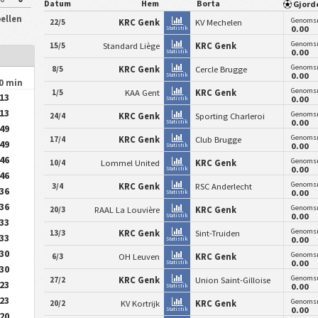
Datum
Hem
Borta
Gjord
bellen
Genomsn
22/5
KRC Genk
KV Mechelen
0.00
Statistik
Genomsn
15/5
Standard Liège
KRC Genk
0.00
Statistik
Genomsn
8/5
KRC Genk
Cercle Brugge
0.00
Statistik
90 min
Genomsn
1/5
KAA Gent
KRC Genk
.13
0.00
Statistik
.13
Genomsn
24/4
KRC Genk
Sporting Charleroi
0.00
Statistik
.49
Genomsn
17/4
KRC Genk
Club Brugge
.49
0.00
Statistik
.46
Genomsn
10/4
Lommel United
KRC Genk
0.00
Statistik
.46
Genomsn
3/4
KRC Genk
RSC Anderlecht
.36
0.00
Statistik
.36
Genomsn
20/3
RAAL La Louvière
KRC Genk
0.00
Statistik
.33
Genomsn
13/3
KRC Genk
Sint-Truiden
.33
0.00
Statistik
.30
Genomsn
6/3
OH Leuven
KRC Genk
0.00
Statistik
.30
Genomsn
27/2
KRC Genk
Union Saint-Gilloise
.23
0.00
Statistik
.23
Genomsn
20/2
KV Kortrijk
KRC Genk
0.00
Statistik
.20