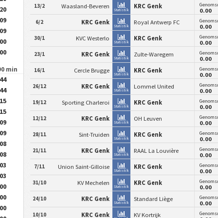
Genomsn
13/2
Waasland-Beveren
KRC Genk
.20
0.00
Statistik
.09
Genomsn
6/2
KRC Genk
Royal Antwerp FC
0.00
Statistik
.09
Genomsn
30/1
KVC Westerlo
KRC Genk
.00
0.00
Statistik
.00
Genomsn
23/1
KRC Genk
Zulte-Waregem
0.00
Statistik
90 min
Genomsn
16/1
Cercle Brugge
KRC Genk
0.00
Statistik
.44
Genomsn
26/12
KRC Genk
Lommel United
.44
0.00
Statistik
.15
Genomsn
19/12
Sporting Charleroi
KRC Genk
0.00
Statistik
.15
Genomsn
12/12
KRC Genk
OH Leuven
.09
0.00
Statistik
.09
Genomsn
28/11
Sint-Truiden
KRC Genk
0.00
Statistik
.08
Genomsn
21/11
KRC Genk
RAAL La Louvière
.08
0.00
Statistik
.03
Genomsn
7/11
Union Saint-Gilloise
KRC Genk
0.00
Statistik
.03
Genomsn
31/10
KV Mechelen
KRC Genk
.00
0.00
Statistik
.00
Genomsn
24/10
KRC Genk
Standard Liège
0.00
Statistik
.00
Genomsn
10/10
KRC Genk
KV Kortrijk