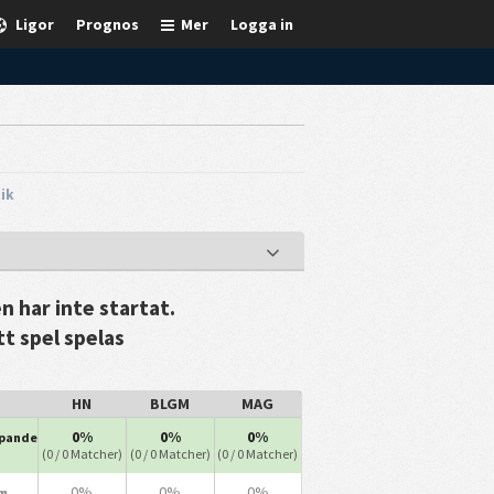
Ligor
Prognos
Mer
Logga in
tik
 har inte startat.
tt spel spelas
HN
BLGM
MAG
0%
0%
0%
ipande
(0 / 0 Matcher)
(0 / 0 Matcher)
(0 / 0 Matcher)
0%
0%
0%
m