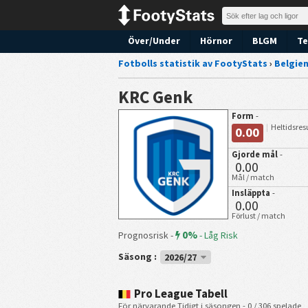
Över/Under
Hörnor
BLGM
Te
Fotbolls statistik av FootyStats
›
Belgie
KRC Genk
Form
-
Heltidsres
0.00
Gjorde mål
-
0.00
Mål / match
Insläppta
-
0.00
Förlust / match
0%
Prognosrisk -
-
Låg Risk
Säsong :
2026/27
Pro League Tabell
För närvarande Tidigt i säsongen - 0 / 306 spelade