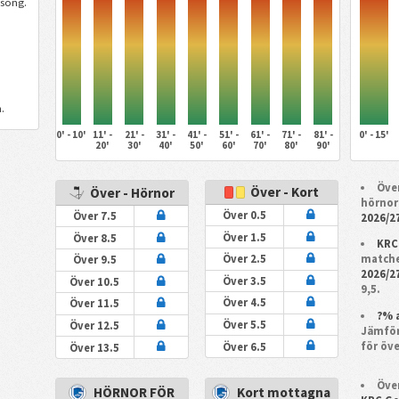
song.
.
0' - 10'
11' -
21' -
31' -
41' -
51' -
61' -
71' -
81' -
0' - 15'
20'
30'
40'
50'
60'
70'
80'
90'
Över
Över - Kort
Över - Hörnor
hörnor
Över 0.5
Över 7.5
2026/2
Över 1.5
Över 8.5
KRC
matche
Över 2.5
Över 9.5
2026/2
Över 3.5
Över 10.5
9,5.
Över 4.5
Över 11.5
?% 
Över 5.5
Över 12.5
Jämför
för öve
Över 6.5
Över 13.5
Över
HÖRNOR FÖR
Kort mottagna