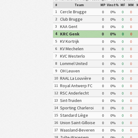
#
Team
MP
Vinst%
MF
MM
Cercle Brugge
1
0
0%
0
0
Club Brugge
2
0
0%
0
0
KAA Gent
3
0
0%
0
0
KRC Genk
4
0
0%
0
0
KV Kortrijk
5
0
0%
0
0
KV Mechelen
6
0
0%
0
0
KVC Westerlo
7
0
0%
0
0
Lommel United
8
0
0%
0
0
OH Leuven
9
0
0%
0
0
RAAL La Louvière
10
0
0%
0
0
Royal Antwerp FC
11
0
0%
0
0
RSC Anderlecht
12
0
0%
0
0
Sint-Truiden
13
0
0%
0
0
Sporting Charleroi
14
0
0%
0
0
Standard Liège
15
0
0%
0
0
Union Saint-Gilloise
16
0
0%
0
0
Waasland-Beveren
17
0
0%
0
0
Zulte-Waregem
18
0
0%
0
0