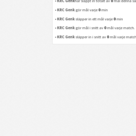
0
•
KRC Genk
har släppt in totalt av
mål denna sä
0
•
KRC Genk
gör mål varje
min
0
•
KRC Genk
släpper in ett mål varje
min
0
•
KRC Genk
gör mål i snitt av
mål varje match.
0
•
KRC Genk
släpper in i snitt av
mål varje match