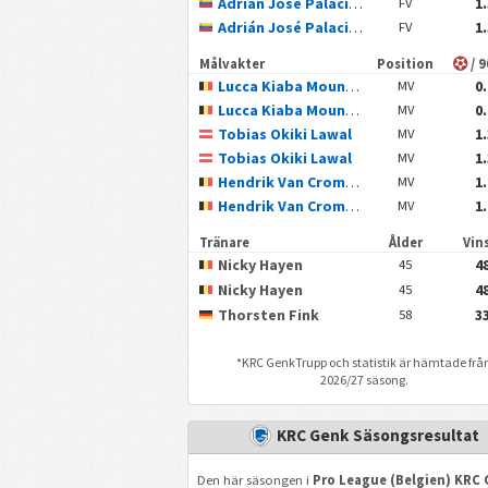
Adrián José Palacios Hernández
1
FV
Adrián José Palacios Hernández
1
FV
Målvakter
Position
/ 
Lucca Kiaba Mounganga
0
MV
Lucca Kiaba Mounganga
0
MV
Tobias Okiki Lawal
1
MV
Tobias Okiki Lawal
1
MV
Hendrik Van Crombrugge
1
MV
Hendrik Van Crombrugge
1
MV
Tränare
Ålder
Vin
Nicky Hayen
4
45
Nicky Hayen
4
45
Thorsten Fink
3
58
*
KRC Genk
Trupp och statistik är hämtade frå
2026/27 säsong.
KRC Genk Säsongsresultat
Den här säsongen i
Pro League (Belgien) KRC