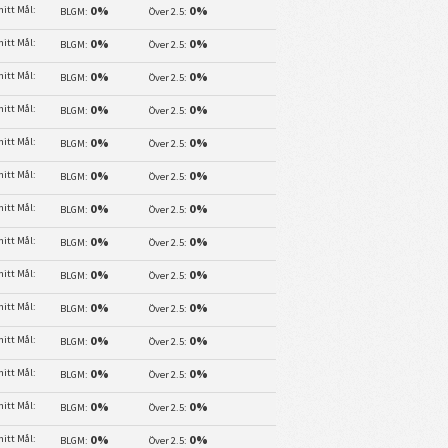
itt Mål:
0%
0%
BLGM:
Över 2.5:
itt Mål:
0%
0%
BLGM:
Över 2.5:
itt Mål:
0%
0%
BLGM:
Över 2.5:
itt Mål:
0%
0%
BLGM:
Över 2.5:
itt Mål:
0%
0%
BLGM:
Över 2.5:
itt Mål:
0%
0%
BLGM:
Över 2.5:
itt Mål:
0%
0%
BLGM:
Över 2.5:
itt Mål:
0%
0%
BLGM:
Över 2.5:
itt Mål:
0%
0%
BLGM:
Över 2.5:
itt Mål:
0%
0%
BLGM:
Över 2.5:
itt Mål:
0%
0%
BLGM:
Över 2.5:
itt Mål:
0%
0%
BLGM:
Över 2.5:
itt Mål:
0%
0%
BLGM:
Över 2.5:
itt Mål:
0%
0%
BLGM:
Över 2.5: