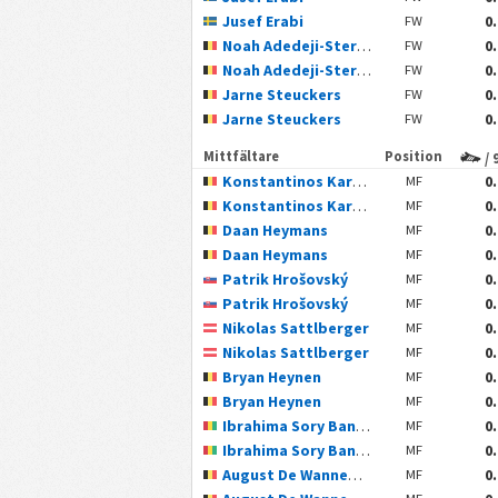
Jusef Erabi
0
FW
Noah Adedeji-Sternberg
0
FW
Noah Adedeji-Sternberg
0
FW
Jarne Steuckers
0
FW
Jarne Steuckers
0
FW
Mittfältare
Position
/ 
Konstantinos Karetsas
0
MF
Konstantinos Karetsas
0
MF
Daan Heymans
0
MF
Daan Heymans
0
MF
Patrik Hrošovský
0
MF
Patrik Hrošovský
0
MF
Nikolas Sattlberger
0
MF
Nikolas Sattlberger
0
MF
Bryan Heynen
0
MF
Bryan Heynen
0
MF
Ibrahima Sory Bangoura
0
MF
Ibrahima Sory Bangoura
0
MF
August De Wannemacker
0
MF