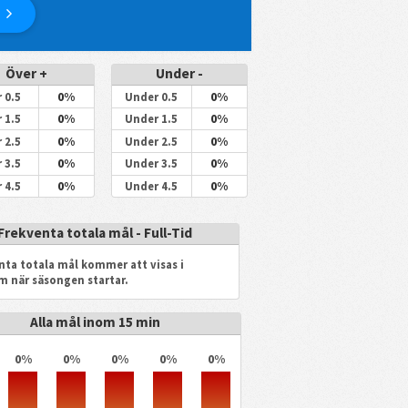
Över +
Under -
0%
0%
 0.5
Under 0.5
0%
0%
 1.5
Under 1.5
0%
0%
 2.5
Under 2.5
0%
0%
 3.5
Under 3.5
0%
0%
 4.5
Under 4.5
Frekventa totala mål - Full-Tid
nta totala mål kommer att visas i
m när säsongen startar.
Alla mål inom 15 min
0%
0%
0%
0%
0%