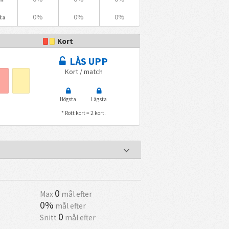
0%
0%
0%
ta
Kort
LÅS UPP
Kort / match
Högsta
Lägsta
* Rött kort = 2 kort.
0
Max
mål efter
0%
mål efter
0
Snitt
mål efter