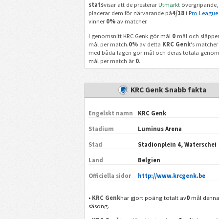
stats
visar att de presterar
Utmärkt
övergripande,
placerar dem för närvarande på
4/18
i
Pro League
vinner
0%
av matcher.
I genomsnitt KRC Genk gör mål
0
mål och släpper
mål per match.
0%
av detta
KRC Genk
's matcher 
med båda lagen gör mål och deras totala genom
mål per match är
0
.
KRC Genk Snabb fakta
Engelskt namn
KRC Genk
Stadium
Luminus Arena
Stad
Stadionplein 4, Waterschei
Land
Belgien
Officiella sidor
http://www.krcgenk.be
0
•
KRC Genk
har gjort poäng totalt av
mål denn
säsong.