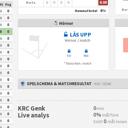
0.00
0
0
0
0
Borta
MS
Png
Bor
0%
Hemmafördel
0
0
0
0
Hörnor
0
0
0
0
LÅS UPP
0
0
Hörnor / match
0
0
0
0
För
Mot
0
0
* Totala hörn / match
0
0
0
0
0
0
SPELSCHEMA & MATCHRESULTAT
- KRC GENK
0
0
0
0
0
0
KRC Genk
0
0
0
min
0%
Live analys
0
0
mål före
0
0
0
Snitt
mål innan
0
0