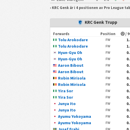
•
KRC Genk är i 4 positionen av Pro League ta
KRC Genk Trupp
Forwards
Position
/ 
Tolu Arokodare
1
FW
Tolu Arokodare
1
FW
Hyun-Gyu Oh
0
FW
Hyun-Gyu Oh
0
FW
Aaron Bibout
0
FW
Aaron Bibout
0
FW
Robin Mirisola
0
FW
Robin Mirisola
0
FW
Yira Sor
0
FW
Yira Sor
0
FW
Junya Ito
0
FW
Junya Ito
0
FW
Ayumu Yokoyama
0
FW
Ayumu Yokoyama
0
FW
Jusef Erabi
0
FW