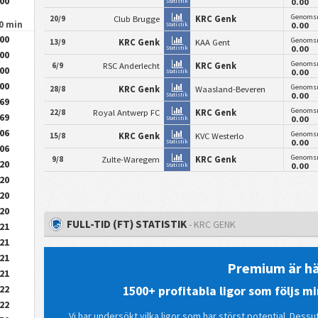
.00
0.00
Statistik
Genomsn
20/9
Club Brugge
KRC Genk
90 min
0.00
Statistik
.00
Genomsn
13/9
KRC Genk
KAA Gent
0.00
Statistik
.00
Genomsn
6/9
RSC Anderlecht
KRC Genk
.00
0.00
Statistik
.00
Genomsn
28/8
KRC Genk
Waasland-Beveren
0.00
Statistik
.69
Genomsn
22/8
Royal Antwerp FC
KRC Genk
.69
0.00
Statistik
.06
Genomsn
15/8
KRC Genk
KVC Westerlo
0.00
Statistik
.06
Genomsn
9/8
Zulte-Waregem
KRC Genk
.20
0.00
Statistik
.20
.20
.20
FULL-TID (FT) STATISTIK
- KRC GENK
.21
.21
.21
Premium är hä
.21
.22
1500+ profitabla ligor som följs 
.22
Vi har undersökt vilka ligor som har störst potential. Dessu