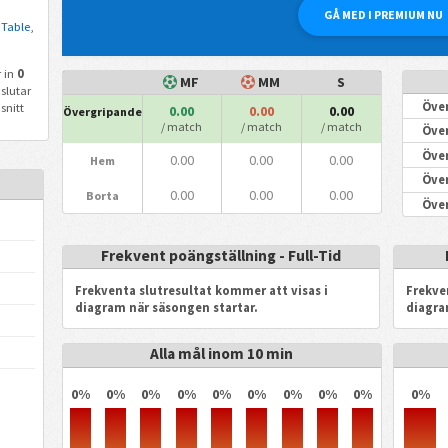
GÅ MED I PREMIUM NU
 Table
,
 in
0
MF
MM
S
slutar
Över
snitt
0.00
0.00
0.00
Övergripande
/ match
/ match
/ match
Över
Över
0.00
0.00
0.00
Hem
Över
0.00
0.00
0.00
Borta
Över
Frekvent poängställning - Full-Tid
Frekventa slutresultat kommer att visas i
Frekve
diagram när säsongen startar.
diagra
Alla mål inom 10 min
0%
0%
0%
0%
0%
0%
0%
0%
0%
0%
a