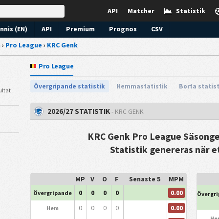
API
Matcher
Statistik
nnis (EN)
API
Premium
Prognos
CSV
n
›
Pro League
›
KRC Genk
Pro League
Övergripande statistik
Hemmastatistik
Borta statis
ultat
2026/27 STATISTIK
- KRC GENK
KRC Genk Pro League Säsongen
Statistik genereras när e
MP
V
O
F
Senaste 5
MPM
0.00
0
0
0
0
Övergripande
Övergr
0.00
0
0
0
0
Hem
He