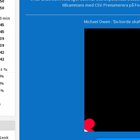
.50
tillsammans med CSV. Prenumerera på Fo
.50
90 min
Michael Owen : 'Du borde ska
.45
.45
.39
.39
.42
.42
st %
8
%
8
%
3
%
n
 Genk