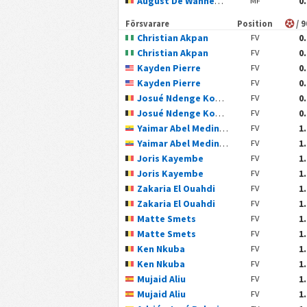
August De Wannemacker
0
MF
Försvarare
Position
/ 
Christian Akpan
0
FV
Christian Akpan
0
FV
Kayden Pierre
0
FV
Kayden Pierre
0
FV
Josué Ndenge Kongolo
0
FV
Josué Ndenge Kongolo
0
FV
Yaimar Abel Medina Ortiz
1
FV
Yaimar Abel Medina Ortiz
1
FV
Joris Kayembe
1
FV
Joris Kayembe
1
FV
Zakaria El Ouahdi
1
FV
Zakaria El Ouahdi
1
FV
Matte Smets
1
FV
Matte Smets
1
FV
Ken Nkuba
1
FV
Ken Nkuba
1
FV
Mujaid Aliu
1
FV
Mujaid Aliu
1
FV