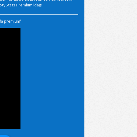
otyStats Premium idag!
ffa premium'