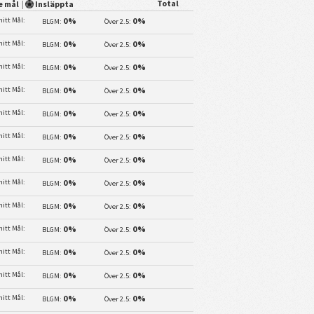
Total
e mål
|
Insläppta
itt Mål:
0%
0%
BLGM:
Över 2.5:
itt Mål:
0%
0%
BLGM:
Över 2.5:
itt Mål:
0%
0%
BLGM:
Över 2.5:
itt Mål:
0%
0%
BLGM:
Över 2.5:
itt Mål:
0%
0%
BLGM:
Över 2.5:
itt Mål:
0%
0%
BLGM:
Över 2.5:
itt Mål:
0%
0%
BLGM:
Över 2.5:
itt Mål:
0%
0%
BLGM:
Över 2.5:
itt Mål:
0%
0%
BLGM:
Över 2.5:
itt Mål:
0%
0%
BLGM:
Över 2.5:
itt Mål:
0%
0%
BLGM:
Över 2.5:
itt Mål:
0%
0%
BLGM:
Över 2.5:
itt Mål:
0%
0%
BLGM:
Över 2.5: