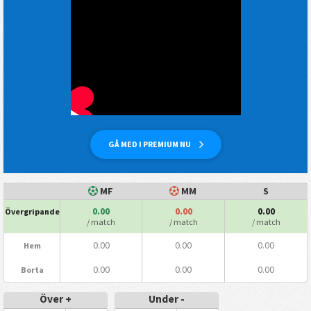
GÅ MED I PREMIUM NU
MF
MM
S
0.00
0.00
0.00
Övergripande
/ match
/ match
/ match
0.00
0.00
0.00
Hem
0.00
0.00
0.00
Borta
Över +
Under -