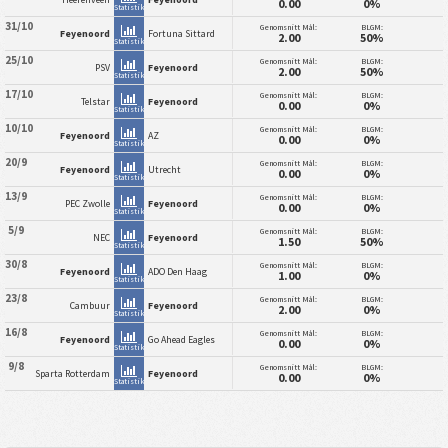
0.00
0%
Statistik
31/10
Genomsnitt Mål:
BLGM:
Feyenoord
Fortuna Sittard
2.00
50%
Statistik
25/10
Genomsnitt Mål:
BLGM:
PSV
Feyenoord
2.00
50%
Statistik
17/10
Genomsnitt Mål:
BLGM:
Telstar
Feyenoord
0.00
0%
Statistik
10/10
Genomsnitt Mål:
BLGM:
Feyenoord
AZ
0.00
0%
Statistik
20/9
Genomsnitt Mål:
BLGM:
Feyenoord
Utrecht
0.00
0%
Statistik
13/9
Genomsnitt Mål:
BLGM:
PEC Zwolle
Feyenoord
0.00
0%
Statistik
5/9
Genomsnitt Mål:
BLGM:
NEC
Feyenoord
1.50
50%
Statistik
30/8
Genomsnitt Mål:
BLGM:
Feyenoord
ADO Den Haag
1.00
0%
Statistik
23/8
Genomsnitt Mål:
BLGM:
Cambuur
Feyenoord
2.00
0%
Statistik
16/8
Genomsnitt Mål:
BLGM:
Feyenoord
Go Ahead Eagles
0.00
0%
Statistik
9/8
Genomsnitt Mål:
BLGM:
Sparta Rotterdam
Feyenoord
0.00
0%
Statistik