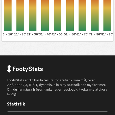
0' - 10'
11' - 20'
21' - 30'
31' - 40'
41' - 50'
51' - 60'
61' - 70'
71' - 80'
81' - 90'
FootyStats är din bästa resurs för statistik som mål, över
2,5/under 2,5, HT/FT, dynamiska in-play-statistik och mycket mer.
Om du har några frågor, tankar eller feedback, tveka inte att höra
av dig.
Statistik