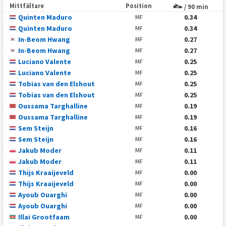
Mittfältare
Position
/ 90 min
Quinten Maduro
0.34
MF
Quinten Maduro
0.34
MF
In-Beom Hwang
0.27
MF
In-Beom Hwang
0.27
MF
Luciano Valente
0.25
MF
Luciano Valente
0.25
MF
Tobias van den Elshout
0.25
MF
Tobias van den Elshout
0.25
MF
Oussama Targhalline
0.19
MF
Oussama Targhalline
0.19
MF
Sem Steijn
0.16
MF
Sem Steijn
0.16
MF
Jakub Moder
0.11
MF
Jakub Moder
0.11
MF
Thijs Kraaijeveld
0.00
MF
Thijs Kraaijeveld
0.00
MF
Ayoub Ouarghi
0.00
MF
Ayoub Ouarghi
0.00
MF
Illai Grootfaam
0.00
MF