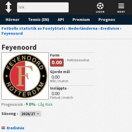
LIGOR
MENY
Hörnor
Tennis (EN)
API
Premium
Prognos
Fotbolls statistik av FootyStats
›
Nederländerna
›
Eredivisie
›
Feyenoord
Feyenoord
Form
-
Heltidsresultat
0.00
Gjorde mål
-
0.00
Mål / match
Insläppta
-
0.00
Förlust / match
0%
Prognosrisk -
-
Låg Risk
Säsong :
2026/27
Eredivisie