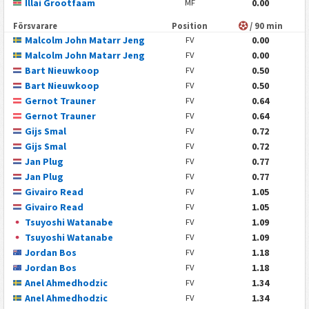
Illai Grootfaam
0.00
MF
Försvarare
Position
/ 90 min
Malcolm John Matarr Jeng
0.00
FV
Malcolm John Matarr Jeng
0.00
FV
Bart Nieuwkoop
0.50
FV
Bart Nieuwkoop
0.50
FV
Gernot Trauner
0.64
FV
Gernot Trauner
0.64
FV
Gijs Smal
0.72
FV
Gijs Smal
0.72
FV
Jan Plug
0.77
FV
Jan Plug
0.77
FV
Givairo Read
1.05
FV
Givairo Read
1.05
FV
Tsuyoshi Watanabe
1.09
FV
Tsuyoshi Watanabe
1.09
FV
Jordan Bos
1.18
FV
Jordan Bos
1.18
FV
Anel Ahmedhodzic
1.34
FV
Anel Ahmedhodzic
1.34
FV