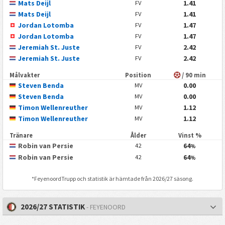
Mats Deijl
1.41
FV
Mats Deijl
1.41
FV
Jordan Lotomba
1.47
FV
Jordan Lotomba
1.47
FV
Jeremiah St. Juste
2.42
FV
Jeremiah St. Juste
2.42
FV
Målvakter
Position
/ 90 min
Steven Benda
0.00
MV
Steven Benda
0.00
MV
Timon Wellenreuther
1.12
MV
Timon Wellenreuther
1.12
MV
Tränare
Ålder
Vinst %
Robin van Persie
64
42
%
Robin van Persie
64
42
%
*
Feyenoord
Trupp och statistik är hämtade från 2026/27 säsong.
2026/27 STATISTIK
- FEYENOORD