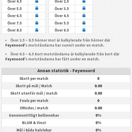
Över 4.5
Över 2.5
Över 5.5
Över 3.5
Över 6.5
Över 4.5
Över 7.5
Över 5.5
Över 8.5
Över 6.5
Över 2.5 ~ 8.5 hörnor mot är kalkylerade från hörnor där
Feyenoord
's motståndarna har vunnit under en match.
Över 0.5 ~ 6.5 Kort motståndarna är kalkylerade från kort där
Feyenoord
's motståndarna har fått under en match.
Annan statistik - Feyenoord
0
Skott per match
0.00
Skott på mål / Match
0.00
Skott utanför mål / match
0
Fouls per match
0.00
Offsides / match
0%
Genomsnittligt bollinnehav
0%
BLGM & Vinst
0%
Mål i båda halvlekar