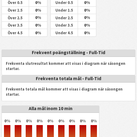
0%
0%
Över 0.5
Under 0.5
0%
0%
Över 1.5
Under 1.5
0%
0%
Över 2.5
Under 2.5
0%
0%
Över 3.5
Under 3.5
0%
0%
Över 4.5
Under 4.5
Frekvent poängställning - Full-Tid
Frekventa slutresultat kommer att visas i diagram när säsongen
startar.
Frekventa totala mål - Full-Tid
Frekventa totala mål kommer att visas i diagram när säsongen
startar.
Alla mål inom 10 min
0%
0%
0%
0%
0%
0%
0%
0%
0%