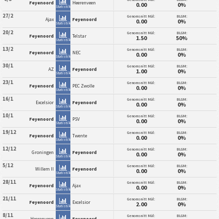
Feyenoord
Heerenveen
0.00
0%
Statistik
27/2
Genomsnitt Mål:
BLGM:
Ajax
Feyenoord
0.00
0%
Statistik
20/2
Genomsnitt Mål:
BLGM:
Feyenoord
Telstar
1.50
50%
Statistik
13/2
Genomsnitt Mål:
BLGM:
Feyenoord
NEC
0.00
0%
Statistik
30/1
Genomsnitt Mål:
BLGM:
AZ
Feyenoord
1.00
0%
Statistik
23/1
Genomsnitt Mål:
BLGM:
Feyenoord
PEC Zwolle
0.00
0%
Statistik
16/1
Genomsnitt Mål:
BLGM:
Excelsior
Feyenoord
0.00
0%
Statistik
10/1
Genomsnitt Mål:
BLGM:
Feyenoord
PSV
0.00
0%
Statistik
19/12
Genomsnitt Mål:
BLGM:
Feyenoord
Twente
0.00
0%
Statistik
12/12
Genomsnitt Mål:
BLGM:
Groningen
Feyenoord
0.00
0%
Statistik
5/12
Genomsnitt Mål:
BLGM:
Willem II
Feyenoord
0.00
0%
Statistik
28/11
Genomsnitt Mål:
BLGM:
Feyenoord
Ajax
0.00
0%
Statistik
21/11
Genomsnitt Mål:
BLGM:
Feyenoord
Excelsior
2.00
0%
Statistik
8/11
Genomsnitt Mål:
BLGM:
Heerenveen
Feyenoord