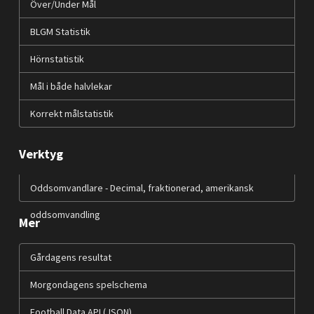
Över/Under Mål
BLGM Statistik
Hörnstatistik
Mål i både halvlekar
Korrekt målstatistik
Verktyg
Oddsomvandlare - Decimal, fraktionerad, amerikansk
oddsomvandling
Mer
Gårdagens resultat
Morgondagens spelschema
Football Data API (JSON)