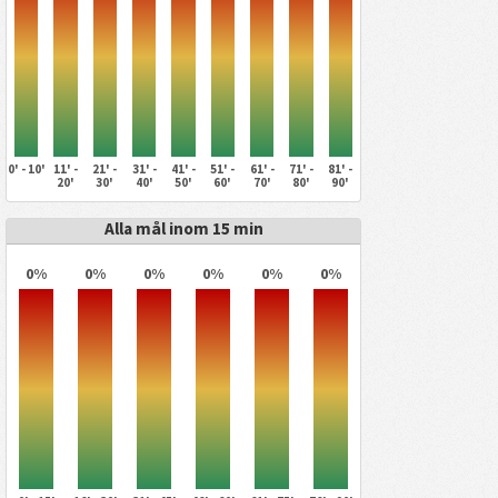
0' - 10'
11' -
21' -
31' -
41' -
51' -
61' -
71' -
81' -
20'
30'
40'
50'
60'
70'
80'
90'
Alla mål inom 15 min
0%
0%
0%
0%
0%
0%