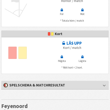
Hörnor / match
För
Mot
* Totala hörn / match
Kort
LÅS UPP
Kort / match
Högsta
Lägsta
* Rött kort = 2 kort.
SPELSCHEMA & MATCHRESULTAT
Feyenoord