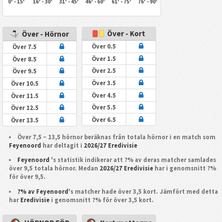
0' - 15'
16' - 30'
31' - 45'
46' - 60'
61' - 75'
76' - 90'
Över - Kort
Över - Hörnor
Över 0.5
Över 7.5
Över 1.5
Över 8.5
Över 2.5
Över 9.5
Över 3.5
Över 10.5
Över 4.5
Över 11.5
Över 5.5
Över 12.5
Över 6.5
Över 13.5
Över 7,5 ~ 13,5 hörnor beräknas från totala hörnor i en match som
Feyenoord
har deltagit i
2026/27 Eredivisie
Feyenoord
's statistik indikerar att ?% av deras matcher samlades
över 9,5 totala hörnor. Medan
2026/27 Eredivisie
har i genomsnitt ?%
för över 9,5.
?% av Feyenoord
's matcher hade över 3,5 kort. Jämfört med detta
har
Eredivisie
i genomsnitt ?% för över 3,5 kort.