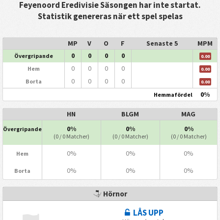
Feyenoord Eredivisie Säsongen har inte startat.
Statistik genereras när ett spel spelas
MP
V
O
F
Senaste 5
MPM
0
0
0
0
Övergripande
0.00
0
0
0
0
Hem
0.00
0
0
0
0
Borta
0.00
0%
Hemmafördel
HN
BLGM
MAG
0%
0%
0%
Övergripande
(0 / 0 Matcher)
(0 / 0 Matcher)
(0 / 0 Matcher)
0%
0%
0%
Hem
0%
0%
0%
Borta
Hörnor
LÅS UPP