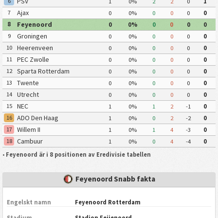
PSV
6
1
0%
2
2
0
1
Ajax
7
0
0%
0
0
0
0
Feyenoord
8
0
0%
0
0
0
0
Groningen
9
0
0%
0
0
0
0
Heerenveen
10
0
0%
0
0
0
0
PEC Zwolle
11
0
0%
0
0
0
0
Sparta Rotterdam
12
0
0%
0
0
0
0
Twente
13
0
0%
0
0
0
0
Utrecht
14
0
0%
0
0
0
0
NEC
15
1
0%
1
2
-1
0
ADO Den Haag
16
1
0%
0
2
-2
0
Willem II
17
1
0%
1
4
-3
0
Cambuur
18
1
0%
0
4
-4
0
•
Feyenoord är i 8 positionen av Eredivisie tabellen
Feyenoord Snabb fakta
Engelskt namn
Feyenoord Rotterdam
Stadium
Stadion Feijenoord