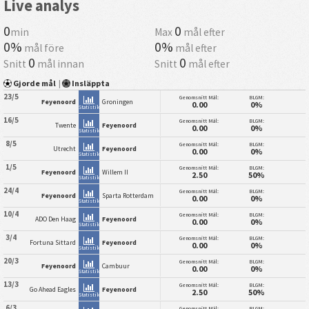
Live analys
0
0
min
Max
mål efter
0%
0%
mål före
mål efter
0
0
Snitt
mål innan
Snitt
mål efter
Gjorde mål
|
Insläppta
23/5
Genomsnitt Mål:
BLGM:
Feyenoord
Groningen
0.00
0%
Statistik
16/5
Genomsnitt Mål:
BLGM:
Twente
Feyenoord
0.00
0%
Statistik
8/5
Genomsnitt Mål:
BLGM:
Utrecht
Feyenoord
0.00
0%
Statistik
1/5
Genomsnitt Mål:
BLGM:
Feyenoord
Willem II
2.50
50%
Statistik
24/4
Genomsnitt Mål:
BLGM:
Feyenoord
Sparta Rotterdam
0.00
0%
Statistik
10/4
Genomsnitt Mål:
BLGM:
ADO Den Haag
Feyenoord
0.00
0%
Statistik
3/4
Genomsnitt Mål:
BLGM:
Fortuna Sittard
Feyenoord
0.00
0%
Statistik
20/3
Genomsnitt Mål:
BLGM:
Feyenoord
Cambuur
0.00
0%
Statistik
13/3
Genomsnitt Mål:
BLGM:
Go Ahead Eagles
Feyenoord
2.50
50%
Statistik
6/3
Genomsnitt Mål:
BLGM: