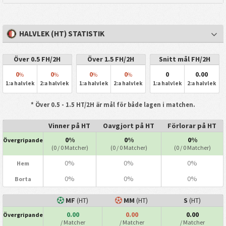
HALVLEK (HT) STATISTIK
Över 0.5 FH/2H
Över 1.5 FH/2H
Snitt mål FH/2H
0
0
0
0
0
0.00
%
%
%
%
1:a halvlek
2:a halvlek
1:a halvlek
2:a halvlek
1:a halvlek
2:a halvlek
* Över 0.5 - 1.5 HT/2H är mål för både lagen i matchen.
Vinner på HT
Oavgjort på HT
Förlorar på HT
0%
0%
0%
Övergripande
(0 / 0 Matcher)
(0 / 0 Matcher)
(0 / 0 Matcher)
0%
0%
0%
Hem
0%
0%
0%
Borta
MF
(HT)
MM
(HT)
S
(HT)
0.00
0.00
0.00
Övergripande
/ Matcher
/ Matcher
/ Matcher