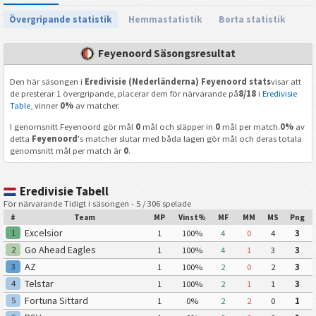
Övergripande statistik
Hemmastatistik
Borta statistik
Feyenoord Säsongsresultat
Den här säsongen i
Eredivisie (Nederländerna) Feyenoord stats
visar att
de presterar 1 övergripande, placerar dem för närvarande på
8/18
i
Eredivisie
Table
, vinner
0%
av matcher.
I genomsnitt Feyenoord gör mål
0
mål och släpper in
0
mål per match.
0%
av
detta
Feyenoord
's matcher slutar med båda lagen gör mål och deras totala
genomsnitt mål per match är
0
.
Eredivisie Tabell
För närvarande Tidigt i säsongen - 5 / 306 spelade
#
Team
MP
Vinst%
MF
MM
MS
Png
Excelsior
1
1
100%
4
0
4
3
Go Ahead Eagles
2
1
100%
4
1
3
3
AZ
3
1
100%
2
0
2
3
Telstar
4
1
100%
2
1
1
3
Fortuna Sittard
5
1
0%
2
2
0
1