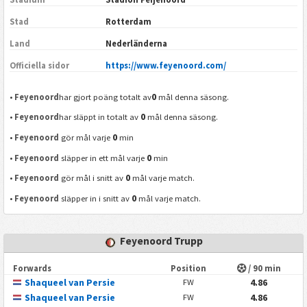
Stad
Rotterdam
Land
Nederländerna
Officiella sidor
https://www.feyenoord.com/
0
•
Feyenoord
har gjort poäng totalt av
mål denna säsong.
0
•
Feyenoord
har släppt in totalt av
mål denna säsong.
0
•
Feyenoord
gör mål varje
min
0
•
Feyenoord
släpper in ett mål varje
min
0
•
Feyenoord
gör mål i snitt av
mål varje match.
0
•
Feyenoord
släpper in i snitt av
mål varje match.
Feyenoord Trupp
Forwards
Position
/ 90 min
Shaqueel van Persie
4.86
FW
Shaqueel van Persie
4.86
FW