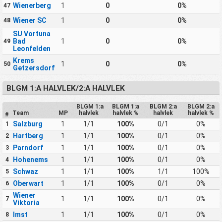
Wienerberg
1
0
0%
47
Wiener SC
1
0
0%
48
SU Vortuna
Bad
1
0
0%
49
Leonfelden
Krems
1
0
0%
50
Getzersdorf
BLGM 1:A HALVLEK/2:A HALVLEK
BLGM 1:a
BLGM 1:a
BLGM 2:a
BLGM 2:a
Team
MP
halvlek
halvlek %
halvlek
halvlek %
#
Salzburg
1
1/1
100%
0/1
0%
1
Hartberg
1
1/1
100%
0/1
0%
2
Parndorf
1
1/1
100%
0/1
0%
3
Hohenems
1
1/1
100%
0/1
0%
4
Schwaz
1
1/1
100%
1/1
100%
5
Oberwart
1
1/1
100%
0/1
0%
6
Wiener
1
1/1
100%
0/1
0%
7
Viktoria
Imst
1
1/1
100%
0/1
0%
8