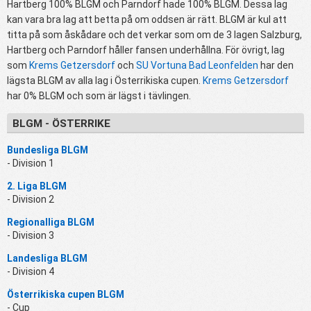
Hartberg 100% BLGM och Parndorf hade 100% BLGM. Dessa lag
kan vara bra lag att betta på om oddsen är rätt. BLGM är kul att
titta på som åskådare och det verkar som om de 3 lagen Salzburg,
Hartberg och Parndorf håller fansen underhållna. För övrigt, lag
som
Krems Getzersdorf
och
SU Vortuna Bad Leonfelden
har den
lägsta BLGM av alla lag i Österrikiska cupen.
Krems Getzersdorf
har 0% BLGM och som är lägst i tävlingen.
BLGM - ÖSTERRIKE
Bundesliga BLGM
- Division 1
2. Liga BLGM
- Division 2
Regionalliga BLGM
- Division 3
Landesliga BLGM
- Division 4
Österrikiska cupen BLGM
- Cup