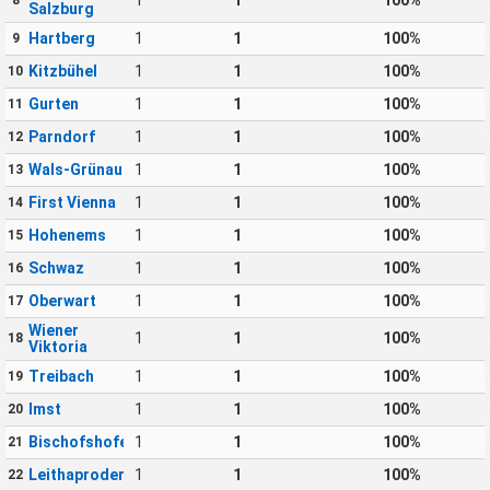
Salzburg
Hartberg
1
1
100%
9
Kitzbühel
1
1
100%
10
Gurten
1
1
100%
11
Parndorf
1
1
100%
12
Wals-Grünau
1
1
100%
13
First Vienna
1
1
100%
14
Hohenems
1
1
100%
15
Schwaz
1
1
100%
16
Oberwart
1
1
100%
17
Wiener
1
1
100%
18
Viktoria
Treibach
1
1
100%
19
Imst
1
1
100%
20
Bischofshofen
1
1
100%
21
Leithaprodersdorf
1
1
100%
22