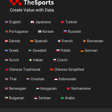
English
Japanese
Turkish
Portuguese
Korean
Russian
Danish
Spanish
French
Romanian
Greek
Swedish
Polish
German
Dutch
Italian
Czech
Chinese Traditional
Chinese Simplified
Thai
Croatian
Indonesian
Norwegian
Hungarian
Vietnamese
Bulgarian
Serbian
Arabic