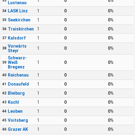
1
0
0%
33
Lustenau
LASK Linz
1
0
0%
34
Seekirchen
1
0
0%
35
Traiskirchen
1
0
0%
36
Kalsdorf
1
0
0%
37
Vorwärts
1
0
0%
38
Steyr
Schwarz-
Weiß
1
0
0%
39
Bregenz
Reichenau
1
0
0%
40
Donaufeld
1
0
0%
41
Bleiburg
1
0
0%
42
Kuchl
1
0
0%
43
Leoben
1
0
0%
44
Voitsberg
1
0
0%
45
Grazer AK
1
0
0%
46