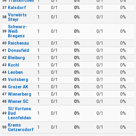
Traiskirchen
1
0/1
0%
0/1
0%
36
Kalsdorf
1
0/1
0%
0/1
0%
37
Vorwärts
1
0/1
0%
0/1
0%
38
Steyr
Schwarz-
Weiß
1
0/1
0%
0/1
0%
39
Bregenz
Reichenau
1
0/1
0%
0/1
0%
40
Donaufeld
1
0/1
0%
0/1
0%
41
Bleiburg
1
0/1
0%
0/1
0%
42
Kuchl
1
0/1
0%
0/1
0%
43
Leoben
1
0/1
0%
0/1
0%
44
Voitsberg
1
0/1
0%
0/1
0%
45
Grazer AK
1
0/1
0%
0/1
0%
46
Wienerberg
1
0/1
0%
0/1
0%
47
Wiener SC
1
0/1
0%
0/1
0%
48
SU Vortuna
Bad
1
0/1
0%
0/1
0%
49
Leonfelden
Krems
1
0/1
0%
0/1
0%
50
Getzersdorf