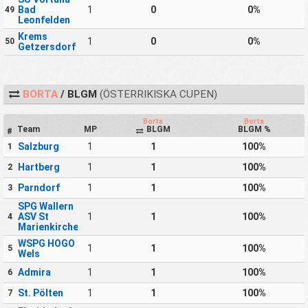
Bad
1
0
0%
49
Leonfelden
Krems
1
0
0%
50
Getzersdorf
BORTA
/ BLGM
(ÖSTERRIKISKA CUPEN)
Borta
Borta
Team
MP
BLGM
BLGM %
#
Salzburg
1
1
100%
1
Hartberg
1
1
100%
2
Parndorf
1
1
100%
3
SPG Wallern
ASV St
1
1
100%
4
Marienkirchen
WSPG HOGO
1
1
100%
5
Wels
Admira
1
1
100%
6
St. Pölten
1
1
100%
7