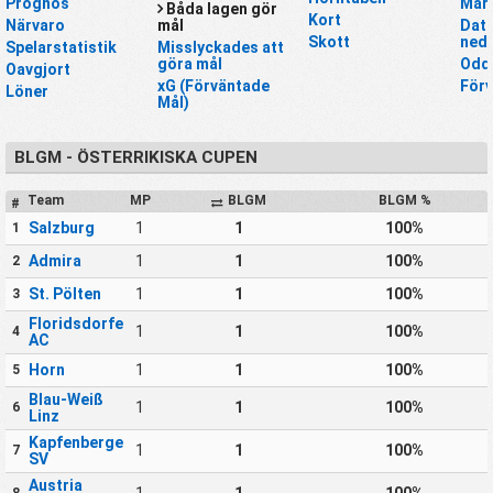
Prognos
Mar
Båda lagen gör
Kort
Närvaro
mål
Data
Skott
nedl
Spelarstatistik
Misslyckades att
göra mål
Odd
Oavgjort
xG (Förväntade
För
Löner
Mål)
BLGM - ÖSTERRIKISKA CUPEN
Team
MP
BLGM
BLGM %
#
Salzburg
1
1
100%
1
Admira
1
1
100%
2
St. Pölten
1
1
100%
3
Floridsdorfer
1
1
100%
4
AC
Horn
1
1
100%
5
Blau-Weiß
1
1
100%
6
Linz
Kapfenberger
1
1
100%
7
SV
Austria
1
1
100%
8