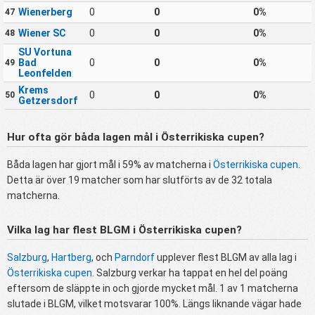
Wienerberg
0
0
0%
47
Wiener SC
0
0
0%
48
SU Vortuna
Bad
0
0
0%
49
Leonfelden
Krems
0
0
0%
50
Getzersdorf
Hur ofta gör båda lagen mål i Österrikiska cupen?
Båda lagen har gjort mål i 59% av matcherna i
Österrikiska cupen
.
Detta är över 19 matcher som har slutförts av de 32 totala
matcherna.
Vilka lag har flest BLGM i Österrikiska cupen?
Salzburg
,
Hartberg
, och
Parndorf
upplever flest BLGM av alla lag i
Österrikiska cupen
. Salzburg verkar ha tappat en hel del poäng
eftersom de släppte in och gjorde mycket mål. 1 av 1 matcherna
slutade i BLGM, vilket motsvarar 100%. Längs liknande vägar hade