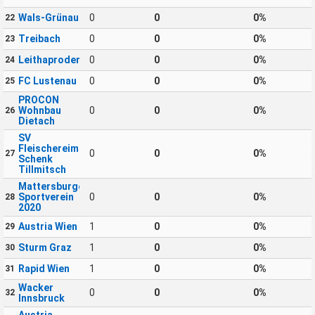
Wals-Grünau
0
0
0%
22
Treibach
0
0
0%
23
Leithaprodersdorf
0
0
0%
24
FC Lustenau
0
0
0%
25
PROCON
Wohnbau
0
0
0%
26
Dietach
SV
Fleischereimaschinen
0
0
0%
27
Schenk
Tillmitsch
Mattersburger
Sportverein
0
0
0%
28
2020
Austria Wien
1
0
0%
29
Sturm Graz
1
0
0%
30
Rapid Wien
1
0
0%
31
Wacker
0
0
0%
32
Innsbruck
Austria