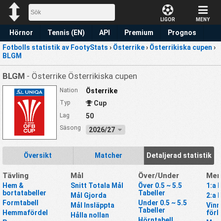
LIGOR
MENY
Hörnor
Tennis (EN)
API
Premium
Prognos
Fotbolls statistik av FootyStats
›
Österrike
›
Österrikiska cupen
›
BLGM
BLGM
- Österrike Österrikiska cupen
Nation
Österrike
Typ
Cup
Lag
50
Säsong
2026/27
Översikt
Matcher
Detaljerad statistik
Tävling
Mål
Över/Under
Mer
Hem &
Snitt Totala Mål
Över 0.5 ~ 5.5
1:a 
bortatabeller
Tabeller
Mål Gjorda
2:a 
Formtabell
Under 0.5 ~ 5.5
Mål Insläppta
Vinn
Tabeller
Hemmafördel
förl
Hålla nollan
Hörntabell