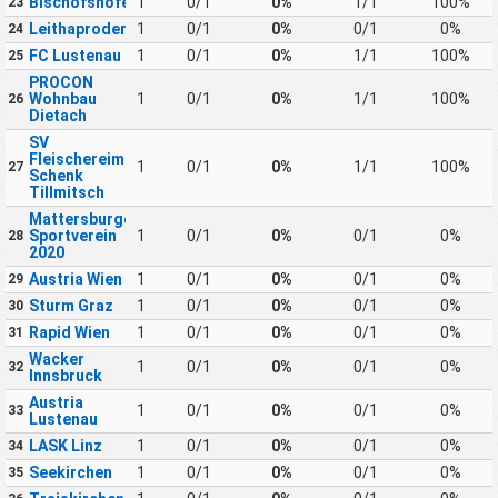
Bischofshofen
1
0/1
0%
1/1
100%
23
Leithaprodersdorf
1
0/1
0%
0/1
0%
24
FC Lustenau
1
0/1
0%
1/1
100%
25
PROCON
Wohnbau
1
0/1
0%
1/1
100%
26
Dietach
SV
Fleischereimaschinen
1
0/1
0%
1/1
100%
27
Schenk
Tillmitsch
Mattersburger
Sportverein
1
0/1
0%
0/1
0%
28
2020
Austria Wien
1
0/1
0%
0/1
0%
29
Sturm Graz
1
0/1
0%
0/1
0%
30
Rapid Wien
1
0/1
0%
0/1
0%
31
Wacker
1
0/1
0%
0/1
0%
32
Innsbruck
Austria
1
0/1
0%
0/1
0%
33
Lustenau
LASK Linz
1
0/1
0%
0/1
0%
34
Seekirchen
1
0/1
0%
0/1
0%
35