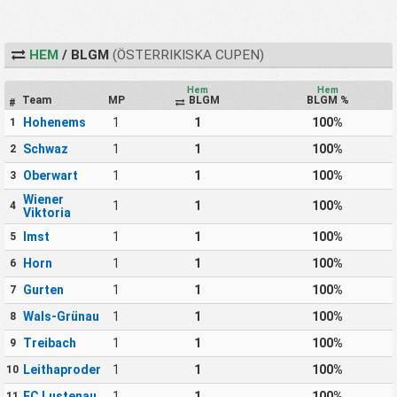
HEM
/ BLGM
(ÖSTERRIKISKA CUPEN)
Hem
Hem
Team
MP
BLGM
BLGM %
#
Hohenems
1
1
100%
1
Schwaz
1
1
100%
2
Oberwart
1
1
100%
3
Wiener
1
1
100%
4
Viktoria
Imst
1
1
100%
5
Horn
1
1
100%
6
Gurten
1
1
100%
7
Wals-Grünau
1
1
100%
8
Treibach
1
1
100%
9
Leithaprodersdorf
1
1
100%
10
FC Lustenau
1
1
100%
11