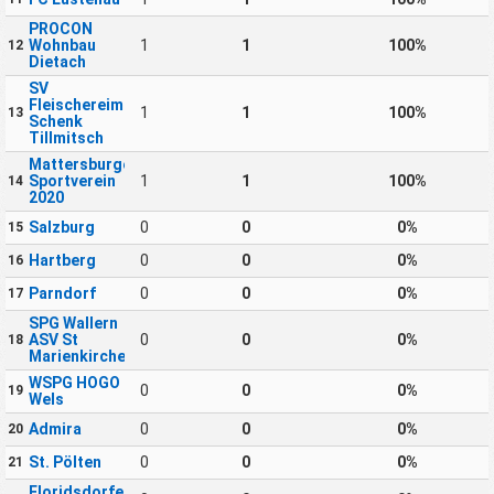
PROCON
Wohnbau
1
1
100%
12
Dietach
SV
Fleischereimaschinen
1
1
100%
13
Schenk
Tillmitsch
Mattersburger
Sportverein
1
1
100%
14
2020
Salzburg
0
0
0%
15
Hartberg
0
0
0%
16
Parndorf
0
0
0%
17
SPG Wallern
ASV St
0
0
0%
18
Marienkirchen
WSPG HOGO
0
0
0%
19
Wels
Admira
0
0
0%
20
St. Pölten
0
0
0%
21
Floridsdorfer