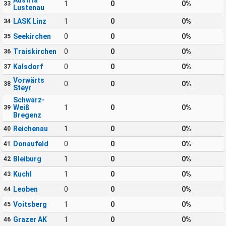
1
0
0%
33
Lustenau
LASK Linz
1
0
0%
34
Seekirchen
0
0
0%
35
Traiskirchen
0
0
0%
36
Kalsdorf
0
0
0%
37
Vorwärts
0
0
0%
38
Steyr
Schwarz-
Weiß
1
0
0%
39
Bregenz
Reichenau
1
0
0%
40
Donaufeld
0
0
0%
41
Bleiburg
1
0
0%
42
Kuchl
1
0
0%
43
Leoben
0
0
0%
44
Voitsberg
1
0
0%
45
Grazer AK
1
0
0%
46