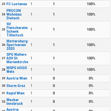
FC Lustenau
1
1
100%
23
PROCON
Wohnbau
1
1
100%
24
Dietach
SV
Fleischereimaschinen
1
1
100%
25
Schenk
Tillmitsch
Mattersburger
Sportverein
1
1
100%
26
2020
SPG Wallern
ASV St
1
1
100%
27
Marienkirchen
WSPG HOGO
1
1
100%
28
Wels
Austria Wien
1
0
0%
29
Sturm Graz
1
0
0%
30
Rapid Wien
1
0
0%
31
Wacker
1
0
0%
32
Innsbruck
Austria