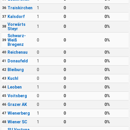
Traiskirchen
1
0
0%
36
Kalsdorf
1
0
0%
37
Vorwärts
1
0
0%
38
Steyr
Schwarz-
Weiß
0
0
0%
39
Bregenz
Reichenau
0
0
0%
40
Donaufeld
1
0
0%
41
Bleiburg
0
0
0%
42
Kuchl
0
0
0%
43
Leoben
1
0
0%
44
Voitsberg
0
0
0%
45
Grazer AK
0
0
0%
46
Wienerberg
1
0
0%
47
Wiener SC
1
0
0%
48
SU Vortuna