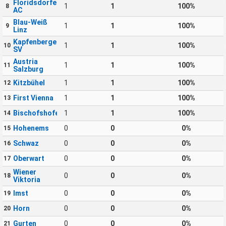
Floridsdorfer
1
1
100%
8
AC
Blau-Weiß
1
1
100%
9
Linz
Kapfenberger
1
1
100%
10
SV
Austria
1
1
100%
11
Salzburg
Kitzbühel
1
1
100%
12
First Vienna
1
1
100%
13
Bischofshofen
1
1
100%
14
Hohenems
0
0
0%
15
Schwaz
0
0
0%
16
Oberwart
0
0
0%
17
Wiener
0
0
0%
18
Viktoria
Imst
0
0
0%
19
Horn
0
0
0%
20
Gurten
0
0
0%
21