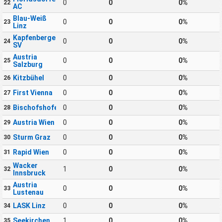
0
0
0%
22
AC
Blau-Weiß
0
0
0%
23
Linz
Kapfenberger
0
0
0%
24
SV
Austria
0
0
0%
25
Salzburg
Kitzbühel
0
0
0%
26
First Vienna
0
0
0%
27
Bischofshofen
0
0
0%
28
Austria Wien
0
0
0%
29
Sturm Graz
0
0
0%
30
Rapid Wien
0
0
0%
31
Wacker
1
0
0%
32
Innsbruck
Austria
0
0
0%
33
Lustenau
LASK Linz
0
0
0%
34
Seekirchen
1
0
0%
35