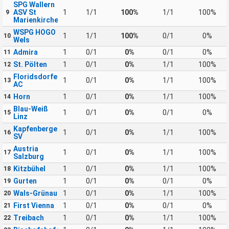
SPG Wallern
ASV St
1
1/1
100%
1/1
100%
9
Marienkirchen
WSPG HOGO
1
1/1
100%
0/1
0%
10
Wels
Admira
1
0/1
0%
0/1
0%
11
St. Pölten
1
0/1
0%
1/1
100%
12
Floridsdorfer
1
0/1
0%
1/1
100%
13
AC
Horn
1
0/1
0%
1/1
100%
14
Blau-Weiß
1
0/1
0%
0/1
0%
15
Linz
Kapfenberger
1
0/1
0%
1/1
100%
16
SV
Austria
1
0/1
0%
1/1
100%
17
Salzburg
Kitzbühel
1
0/1
0%
1/1
100%
18
Gurten
1
0/1
0%
0/1
0%
19
Wals-Grünau
1
0/1
0%
1/1
100%
20
First Vienna
1
0/1
0%
0/1
0%
21
Treibach
1
0/1
0%
1/1
100%
22