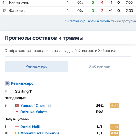
Килмарнок
11
1
0%
3
4
-1
0
7.00
Фалкирк
12
1
0%
0
2
-2
0
2.00
*
Premiership Таблица формы
также доступна
Прогнозы составов и травмы
Отображаются последние составы для Рейнджерс и Хиберниан .
Рейнджерс
Хиберниан
Рейнджерс
#
Starting 11
Нападающие
Youssef Chermiti
9
ЦФД
6.82
Daisuke Yokota
-
ПФА
-
Полузащитники
Daniel Neill
6
ЦП
6.76
Mohammed Diomande
10
ЦП
6.86