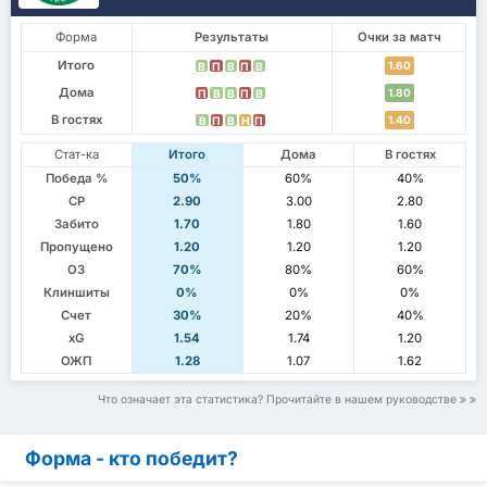
Форма
Результаты
Очки за матч
Итого
1.60
В
П
В
П
В
Дома
1.80
П
В
В
П
В
В гостях
1.40
В
П
В
Н
П
Стат-ка
Итого
Дома
В гостях
Победа %
50%
60%
40%
СР
2.90
3.00
2.80
Забито
1.70
1.80
1.60
Пропущено
1.20
1.20
1.20
ОЗ
70%
80%
60%
Клиншиты
0%
0%
0%
Счет
30%
20%
40%
xG
1.54
1.74
1.20
ОЖП
1.28
1.07
1.62
Что означает эта статистика? Прочитайте в нашем руководстве
Форма - кто победит?