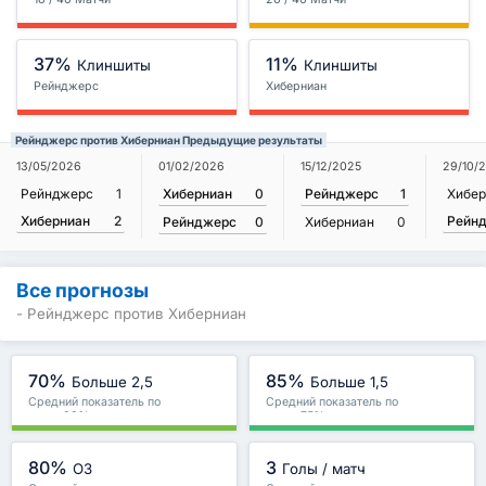
37%
11%
Клиншиты
Клиншиты
Рейнджерс
Хиберниан
Рейнджерс против Хиберниан Предыдущие результаты
01/02/2026
13/05/2026
15/12/2025
29/10/
Хиберниан
0
Рейнджерс
1
Рейнджерс
1
Хибер
Хиберниан
2
Рейн
Рейнджерс
0
Хиберниан
0
Все прогнозы
- Рейнджерс против Хиберниан
70%
85%
Больше 2,5
Больше 1,5
Средний показатель по
Средний показатель по
лиге : 38%
лиге : 75%
80%
3
ОЗ
Голы / матч