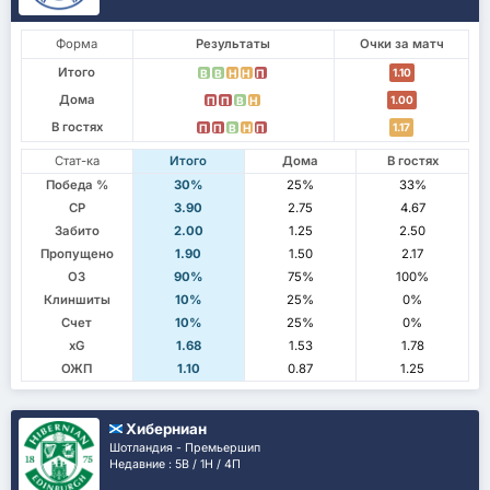
Форма
Результаты
Очки за матч
Итого
1.10
В
В
Н
Н
П
Дома
1.00
П
П
В
Н
В гостях
1.17
П
П
В
Н
П
Стат-ка
Итого
Дома
В гостях
Победа %
30%
25%
33%
СР
3.90
2.75
4.67
Забито
2.00
1.25
2.50
Пропущено
1.90
1.50
2.17
ОЗ
90%
75%
100%
Клиншиты
10%
25%
0%
Счет
10%
25%
0%
xG
1.68
1.53
1.78
ОЖП
1.10
0.87
1.25
Хиберниан
Шотландия - Премьершип
Недавние : 5В / 1Н / 4П