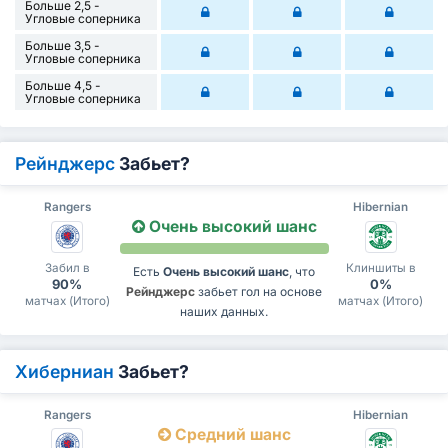
Больше 2,5 -
Угловые соперника
Больше 3,5 -
Угловые соперника
Больше 4,5 -
Угловые соперника
Рейнджерс
Забьет?
Rangers
Hibernian
Очень высокий шанс
Забил в
Клиншиты в
Есть
Очень высокий шанс
, что
90%
0%
Рейнджерс
забьет гол на основе
матчах (Итого)
матчах (Итого)
наших данных.
Хиберниан
Забьет?
Rangers
Hibernian
Средний шанс