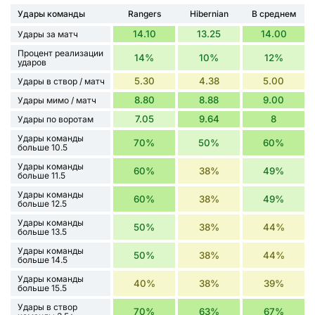
Удары команды
Rangers
Hibernian
В среднем
14.10
13.25
14.00
Удары за матч
Процент реализации
14%
10%
12%
ударов
5.30
4.38
5.00
Удары в створ / матч
8.80
8.88
9.00
Удары мимо / матч
7.05
9.64
8
Удары по воротам
Удары команды
70%
50%
60%
больше 10.5
Удары команды
60%
38%
49%
больше 11.5
Удары команды
60%
38%
49%
больше 12.5
Удары команды
50%
38%
44%
больше 13.5
Удары команды
50%
38%
44%
больше 14.5
Удары команды
40%
38%
39%
больше 15.5
Удары в створ
70%
63%
67%