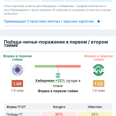
Тотал карточек в матче для Рейнджерс и Хиберниан . Среднее количество в
лиге Премьершип's. Было показано 32 карточек в сыгранных 8 матчах в сезоне
2026/2027.
Премьершип Статистика желтых / красных карточек
Победа-ничья-поражение в первом / втором
тайме
Форма в первом
Форма в первом
тайме
тайме
Хиберниан
+22%
лучше
в
1.00
1.22
плане
1-й тайм
1-й тайм
Форма в первом тайме
Форма 1Т/2Т
Rangers
Hibernian
20%
33%
Победы 1Т