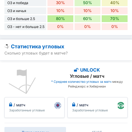
30%
50%
40%
ОЗ и победа
10%
10%
10%
ОЗ и ничья
80%
60%
70%
ОЗ и больше 2.5
0%
0%
0%
ОЗ - нет и больше 2.5
Статистика угловых
Сколько угловых будет в матче?
UNLOCK
Угловые / матч
* Среднее количество угловых за матч
между
Рейнджерс и Хиберниан
/ матч
/ матч
Заработанные угловые
Заработанные угловые