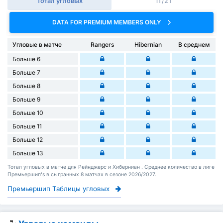
Тотал угловых
1Т/2Т
DATA FOR PREMIUM MEMBERS ONLY
Угловые в матче
Rangers
Hibernian
В среднем
Больше 6
Больше 7
Больше 8
Больше 9
Больше 10
Больше 11
Больше 12
Больше 13
Тотал угловых в матче для Рейнджерс и Хиберниан . Среднее количество в лиге
Премьершип's в сыгранных 8 матчах в сезоне 2026/2027.
Премьершип Таблицы угловых