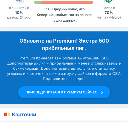
Клиншиты в
Забил в
Есть
Средний шанс
, что
10%
70%
Хиберниан
забьет гол на основе
матчах (Итого)
матчах (Итого)
наших данных.
Обновите на Premium! Экстра 500
прибильных лиг.
Premium принесет вам больше выигрышей. 500
дополнительных лиг – прибыльные и менее отслеживаемые
букмекерами. Дополнительно вы получите статистику
угловых и карточек, а также загрузку файлов в формате CSV.
Подпишитесь сегодня!
ПРИСОЕДИНИТЬСЯ К ПРЕМИУМ СЕЙЧАС
Карточки