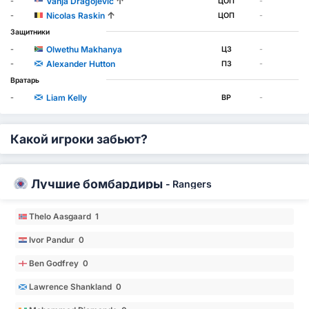
↑
Vanja Dragojević
-
ЦОП
-
↑
Nicolas Raskin
-
ЦОП
-
Защитники
Olwethu Makhanya
-
ЦЗ
-
Alexander Hutton
-
ПЗ
-
Вратарь
Liam Kelly
-
ВР
-
Какой игроки забьют?
Лучшие бомбардиры
-
Rangers
Thelo Aasgaard 1
Ivor Pandur 0
Ben Godfrey 0
Lawrence Shankland 0