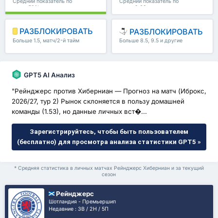
Средний показатель по
Средний показатель по
лиге : 50%
лиге : 2.63
РАЗБЛОКИРОВАТЬ
РАЗБЛОКИРОВАТЬ
Больше 1.5, матч/2-й тайм
Больше 8.5, 9.5 и другие
и другие
GPT5 AI Анализ
"Рейнджерс против Хиберниан — Прогноз на матч (Иброкс,
2026/27, тур 2) Рынок склоняется в пользу домашней
команды (1.53), но данные личных вст�...
Зарегистрируйтесь, чтобы быть пользователем
(бесплатно) для просмотра анализа статистики GPT5 »
* Средняя статистика в личных матчах Рейнджерс Хиберниан и за текущий
сезон
Рейнджерс
Шотландия - Премьершип
Недавние : 3В / 2Н / 5П