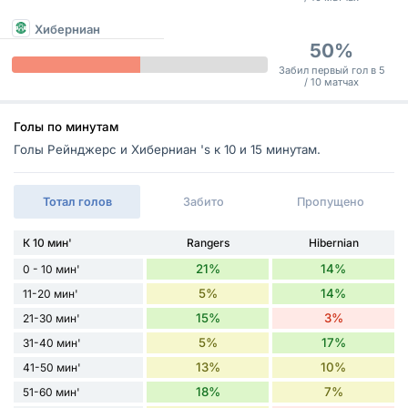
Хиберниан
50%
Забил первый гол в 5
/ 10 матчах
Голы по минутам
Голы Рейнджерс и Хиберниан 's к 10 и 15 минутам.
Тотал голов
Забито
Пропущено
К 10 мин'
Rangers
Hibernian
21%
14%
0 - 10 мин'
5%
14%
11-20 мин'
15%
3%
21-30 мин'
5%
17%
31-40 мин'
13%
10%
41-50 мин'
18%
7%
51-60 мин'