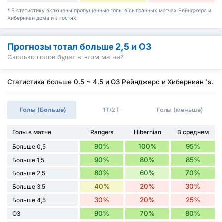
* В статистику включены пропущенные голы в сыгранных матчах Рейнджерс и
Хиберниан дома и в гостях.
Прогнозы тотал больше 2,5 и ОЗ
Сколько голов будет в этом матче?
Статистика больше 0.5 ~ 4.5 и ОЗ Рейнджерс и Хиберниан 's.
Голы (Больше)
1Т/2Т
Голы (меньше)
Голы в матче
Rangers
Hibernian
В среднем
90%
100%
95%
Больше 0,5
90%
80%
85%
Больше 1,5
80%
60%
70%
Больше 2,5
40%
20%
30%
Больше 3,5
30%
20%
25%
Больше 4,5
90%
70%
80%
ОЗ