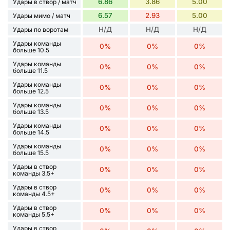
6.86
3.86
5.00
Удары в створ / матч
6.57
2.93
5.00
Удары мимо / матч
Н/Д
Н/Д
Н/Д
Удары по воротам
Удары команды
0%
0%
0%
больше 10.5
Удары команды
0%
0%
0%
больше 11.5
Удары команды
0%
0%
0%
больше 12.5
Удары команды
0%
0%
0%
больше 13.5
Удары команды
0%
0%
0%
больше 14.5
Удары команды
0%
0%
0%
больше 15.5
Удары в створ
0%
0%
0%
команды 3.5+
Удары в створ
0%
0%
0%
команды 4.5+
Удары в створ
0%
0%
0%
команды 5.5+
Удары в створ