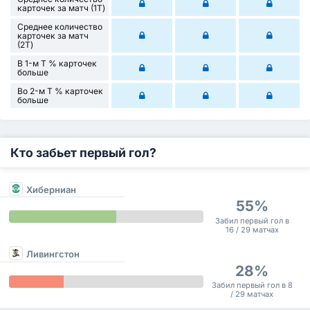
карточек за матч (1Т)
Среднее количество
карточек за матч
(2Т)
В 1-м Т % карточек
больше
Во 2-м Т % карточек
больше
Кто забьет первый гол?
Хиберниан
55%
Забил первый гол в
16 / 29 матчах
Ливингстон
28%
Забил первый гол в 8
/ 29 матчах