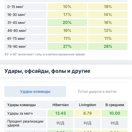
10%
18%
0-15 мин'
17%
14%
16-30 мин'
20%
16%
31-45 мин'
16%
12%
46-60 мин'
11%
11%
61-75 мин'
27%
28%
76-90 мин'
45' и 90' включают голы в компенсированное время.
Удары, офсайды, фолы и другие
Удары команды
Тотал ударов в матче
Удары команды
Hibernian
Livingston
В среднем
13.43
6.79
10.00
Удары за матч
Процент реализации
Н/Д
Н/Д
Н/Д
ударов