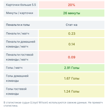
Карточки больше 5.5
20%
Минуты / карточки
26 минуты
Пенальти и голы
Стат-ка
Пенальти / матч
0.23
Пенальти домашней
0.14
команды / матч
Пенальти гостевой
0.09
команды / матч
Голы / матч
2.91 Голы
Голы домашней
1.67 Голы
команды
Голы гостевой
1.24 Голы
команды
В статистикае судьи (Lloyd Wilson) используются свежие данные. Не прематч
статистика.