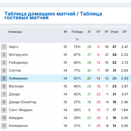
Таблица домашних матчей / Таблица
гостевых матчей
Команда
М
Победа
ЗГ
ПГ
РГ
Очки
СР
%
Хартс
1
15
73%
28
9
19
37
2.47
Мотеруэлл
2
15
67%
27
6
21
34
2.20
Рейнджерс
3
15
60%
28
13
15
32
2.73
Селтик
4
14
71%
30
11
19
31
2.93
Хиберниан
5
14
50%
27
14
13
26
2.93
Фалкирк
6
15
40%
25
18
7
23
2.87
Данди
7
14
43%
21
22
-1
21
3.07
Данди Юнайтед
8
15
27%
16
20
-4
18
2.40
Сент-Миррен
9
14
29%
8
15
-7
17
1.64
Абердин
10
14
29%
22
20
2
16
3.00
Килмарнок
11
14
21%
17
25
-8
12
3.00