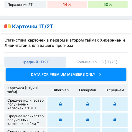
14%
50%
Поражения 2Т
Карточки 1Т/2Т
Статистика карточек в первом и втором таймах Хиберниан и
Ливингстон's для вашего прогноза.
Средний 1Т/2Т
Больше 0.5 ~ 3 (1Т/2Т)
DATA FOR PREMIUM MEMBERS ONLY
Карточки (1-й/2-й
Hibernian
Livingston
В среднем
тайм)
Среднее количество
полученных
карточек в 1-м Т
Среднее количество
полученных
карточек во 2-м Т
Среднее количество