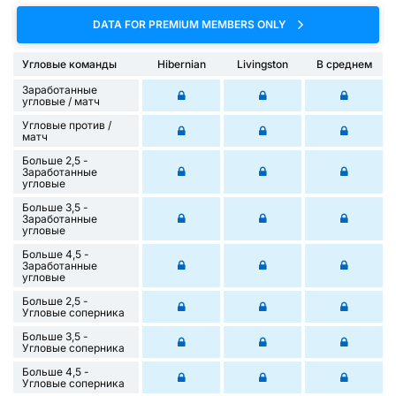
DATA FOR PREMIUM MEMBERS ONLY
Угловые команды
Hibernian
Livingston
В среднем
Заработанные
угловые / матч
Угловые против /
матч
Больше 2,5 -
Заработанные
угловые
Больше 3,5 -
Заработанные
угловые
Больше 4,5 -
Заработанные
угловые
Больше 2,5 -
Угловые соперника
Больше 3,5 -
Угловые соперника
Больше 4,5 -
Угловые соперника