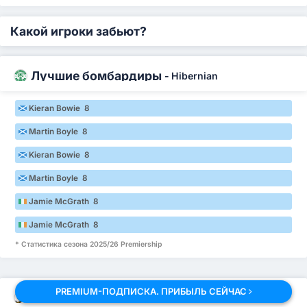
Какой игроки забьют?
Лучшие бомбардиры
-
Hibernian
Kieran Bowie 8
Martin Boyle 8
Kieran Bowie 8
Martin Boyle 8
Jamie McGrath 8
Jamie McGrath 8
* Статистика сезона 2025/26 Premiership
PREMIUM-ПОДПИСКА. ПРИБЫЛЬ СЕЙЧАС
Лучшие бомбардиры
-
Livingston