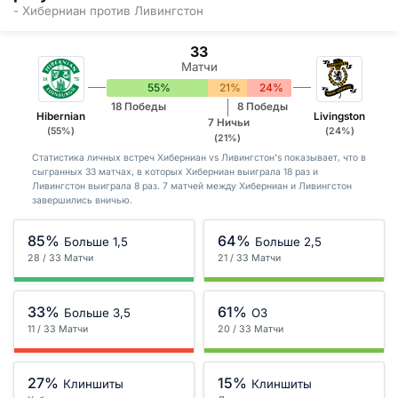
- Хиберниан против Ливингстон
33
Матчи
55%
21%
24%
18 Победы
8 Победы
Hibernian
Livingston
7 Ничьи
(55%)
(24%)
(21%)
Статистика личных встреч Хиберниан vs Ливингстон's показывает, что в
сыгранных 33 матчах, в которых Хиберниан выиграла 18 раз и
Ливингстон выиграла 8 раз. 7 матчей между Хиберниан и Ливингстон
завершились вничью.
85%
64%
Больше 1,5
Больше 2,5
28 / 33 Матчи
21 / 33 Матчи
33%
61%
Больше 3,5
ОЗ
11 / 33 Матчи
20 / 33 Матчи
27%
15%
Клиншиты
Клиншиты