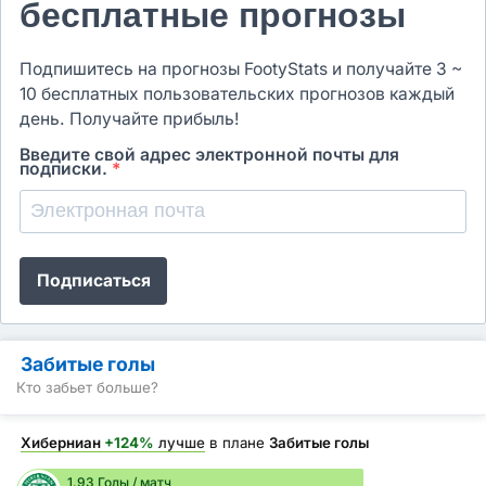
бесплатные прогнозы
Подпишитесь на прогнозы FootyStats и получайте 3 ~
10 бесплатных пользовательских прогнозов каждый
день. Получайте прибыль!
Введите свой адрес электронной почты для
подписки.
*
Подписаться
Забитые голы
Кто забьет больше?
Хиберниан
+124%
лучше
в плане
Забитые голы
1.93 Голы / матч