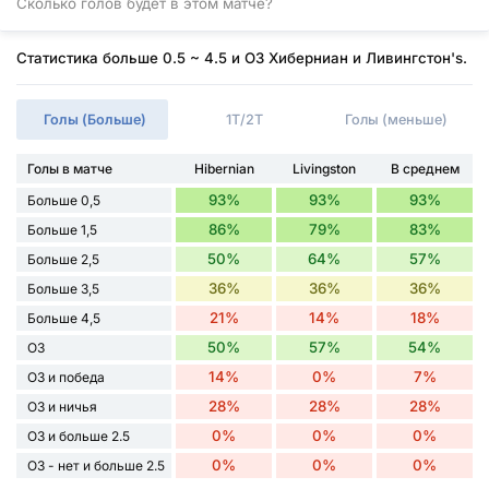
Сколько голов будет в этом матче?
Статистика больше 0.5 ~ 4.5 и ОЗ Хиберниан и Ливингстон's.
Голы (Больше)
1Т/2Т
Голы (меньше)
Голы в матче
Hibernian
Livingston
В среднем
93%
93%
93%
Больше 0,5
86%
79%
83%
Больше 1,5
50%
64%
57%
Больше 2,5
36%
36%
36%
Больше 3,5
21%
14%
18%
Больше 4,5
50%
57%
54%
ОЗ
14%
0%
7%
ОЗ и победа
28%
28%
28%
ОЗ и ничья
0%
0%
0%
ОЗ и больше 2.5
0%
0%
0%
ОЗ - нет и больше 2.5