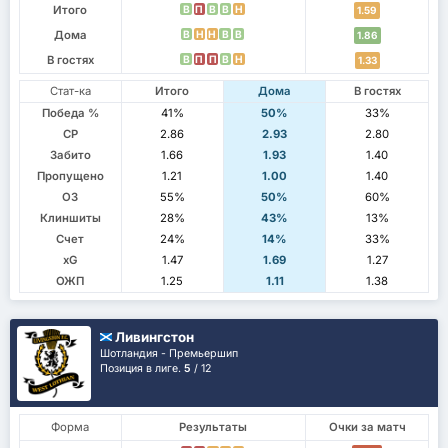
Итого
В
П
В
В
Н
1.59
Дома
В
Н
Н
В
В
1.86
В гостях
В
П
П
В
Н
1.33
Стат-ка
Итого
Дома
В гостях
Победа %
41%
50%
33%
СР
2.86
2.93
2.80
Забито
1.66
1.93
1.40
Пропущено
1.21
1.00
1.40
ОЗ
55%
50%
60%
Клиншиты
28%
43%
13%
Счет
24%
14%
33%
xG
1.47
1.69
1.27
ОЖП
1.25
1.11
1.38
Ливингстон
Шотландия - Премьершип
Позиция в лиге.
5
/ 12
Форма
Результаты
Очки за матч