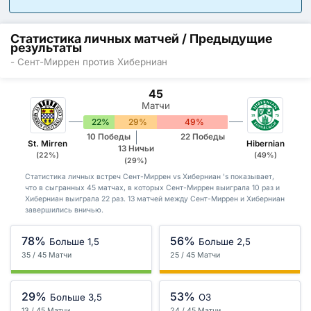
Статистика личных матчей / Предыдущие
результаты
- Сент-Миррен против Хиберниан
45
Матчи
22%
29%
49%
10 Победы
22 Победы
St. Mirren
Hibernian
13 Ничьи
(22%)
(49%)
(29%)
Статистика личных встреч Сент-Миррен vs Хиберниан 's показывает,
что в сыгранных 45 матчах, в которых Сент-Миррен выиграла 10 раз и
Хиберниан выиграла 22 раз. 13 матчей между Сент-Миррен и Хиберниан
завершились вничью.
78%
56%
Больше 1,5
Больше 2,5
35 / 45 Матчи
25 / 45 Матчи
29%
53%
Больше 3,5
ОЗ
13 / 45 Матчи
24 / 45 Матчи