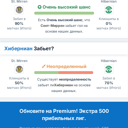
St. Mirren
Hibernian
Очень высокий шанс
Забил в
Клиншиты в
Есть
Очень высокий шанс
, что
90%
0%
Сент-Миррен
забьет гол на
матчах (Итого)
матчах (Итого)
основе наших данных.
Хиберниан
Забьет?
St. Mirren
Hibernian
Неопределенный
Клиншиты в
Забил в
Существует
неопределенность
50%
70%
забьет ли
Хиберниан
на основе
матчах (Итого)
матчах (Итого)
наших данных.
Обновите на Premium! Экстра 500
прибильных лиг.