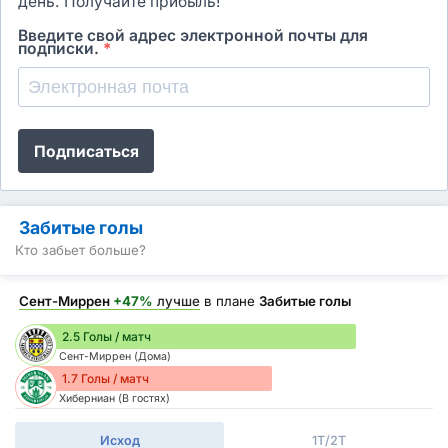
день. Получайте прибыль!
Введите свой адрес электронной почты для
подписки.
*
Подписаться
Забитые голы
Кто забьет больше?
Сент-Миррен
+47%
лучше
в плане
Забитые голы
2.5 Голы / матч
Сент-Миррен (Дома)
1.7 Голы / матч
Хиберниан (В гостях)
Исход
1Т/2Т