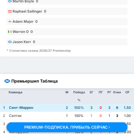
Martin Boyle 0
Raphael Sallinger 0
Adam Major 0
Warren O 0
Jason Kerr 0
* Статистика сезона 2026/27 Premiership
Премьершип Таблица
Команда
М
Победа
ЗГ
ПГ
РГ
Очки
СР
%
Сент-Миррен
1
2
100%
3
0
3
6
1.50
Селтик
2
1
100%
1
0
1
3
1.00
Данди
3
2
50%
2
1
1
3
1.50
PREMIUM-ПОДПИСКА. ПРИБЫЛЬ СЕЙЧАС
Мотеруэлл
4
1
100%
2
1
1
3
3.00