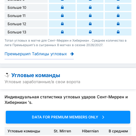
Больше 10
Больше 11
Больше 12
Больше 13
Тотал угловых в матче для Сент-Миррен и Хиберниан . Среднее количество в
лиге Премьершип's в сыгранных 8 матчах в сезоне 2026/2027.
Премьершип Таблицы угловых
Угловые команды
Угловые заработанные/в свои ворота
Индивидуальная статистика угловых ударов Сент-Миррен и
Хиберниан 's.
DATA FOR PREMIUM MEMBERS ONLY
Угловые команды
St. Mirren
Hibernian
В среднем