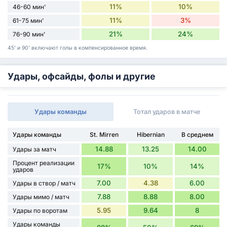
11%
10%
46-60 мин'
11%
3%
61-75 мин'
21%
24%
76-90 мин'
45' и 90' включают голы в компенсированное время.
Удары, офсайды, фолы и другие
Удары команды
Тотал ударов в матче
Удары команды
St. Mirren
Hibernian
В среднем
14.88
13.25
14.00
Удары за матч
Процент реализации
17%
10%
14%
ударов
7.00
4.38
6.00
Удары в створ / матч
7.88
8.88
8.00
Удары мимо / матч
5.95
9.64
8
Удары по воротам
Удары команды