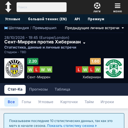
ЛИГИ
МЕНЮ
Угловые
большой теннис (EN)
API
Премиум
/
Премьершип
Предыдущие личные встречи
Шотландия
Прогноз
28/10/2026 - 19:45 (Europe/London)
Сент-Миррен против Хиберниан
Статистика, данные и личные встречи
Стадион -
TBD
2.20
1.60
W
L
W
W
L
W
L
W
Сент-Миррен
Хиберниан
Стат-Ка
Прогнозы
Таблица
Все
Голы
Угловые
Карточки
Тайм
Игроки
Показываем последние 10 статистических данных, так как это
матч в начале сезона.
Показать статистику сезона