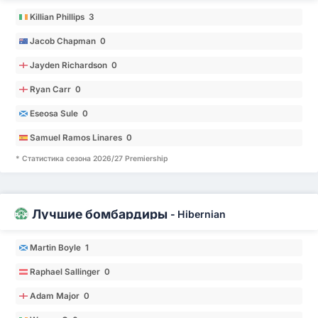
Killian Phillips 3
Jacob Chapman 0
Jayden Richardson 0
Ryan Carr 0
Eseosa Sule 0
Samuel Ramos Linares 0
* Статистика сезона 2026/27 Premiership
Лучшие бомбардиры
-
Hibernian
Martin Boyle 1
Raphael Sallinger 0
Adam Major 0