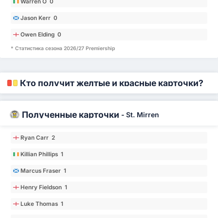
Warren O 0
Jason Kerr 0
Owen Elding 0
* Статистика сезона 2026/27 Premiership
Кто получит желтые и красные карточки?
Полученные карточки
-
St. Mirren
Ryan Carr 2
Killian Phillips 1
Marcus Fraser 1
Henry Fieldson 1
Luke Thomas 1