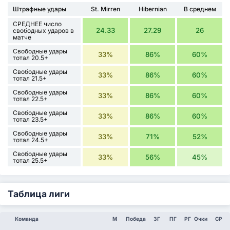
Штрафные удары
St. Mirren
Hibernian
В среднем
СРЕДНЕЕ число
24.33
27.29
26
свободных ударов в
матче
Свободные удары
33%
86%
60%
тотал 20.5+
Свободные удары
33%
86%
60%
тотал 21.5+
Свободные удары
33%
86%
60%
тотал 22.5+
Свободные удары
33%
86%
60%
тотал 23.5+
Свободные удары
33%
71%
52%
тотал 24.5+
Свободные удары
33%
56%
45%
тотал 25.5+
Таблица лиги
Команда
М
Победа
ЗГ
ПГ
РГ
Очки
СР