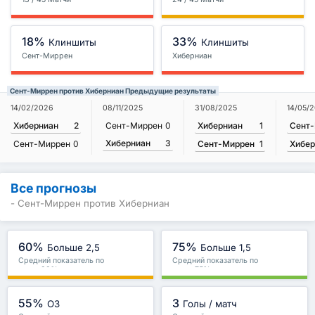
18%
33%
Клиншиты
Клиншиты
Сент-Миррен
Хиберниан
Сент-Миррен против Хиберниан Предыдущие результаты
31/08/2025
14/05/
14/02/2026
08/11/2025
Хиберниан
1
Сент
Хиберниан
2
Сент-Миррен
0
Хиберниан
3
Сент-Миррен
1
Хибер
Сент-Миррен
0
Все прогнозы
- Сент-Миррен против Хиберниан
60%
75%
Больше 2,5
Больше 1,5
Средний показатель по
Средний показатель по
лиге : 38%
лиге : 75%
55%
3
ОЗ
Голы / матч