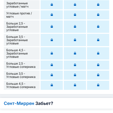
Заработанные
угловые / матч
Угловые против /
матч
Больше 2,5 -
Заработанные
угловые
Больше 3,5 -
Заработанные
угловые
Больше 4,5 -
Заработанные
угловые
Больше 2,5 -
Угловые соперника
Больше 3,5 -
Угловые соперника
Больше 4,5 -
Угловые соперника
Сент-Миррен
Забьет?