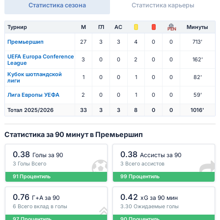
Статистика сезона
Статистика карьеры
Турнир
М
ГЛ
АС
Минуты
PEN
Премьершип
27
3
3
4
0
0
713'
UEFA Europa Conference
3
0
0
2
0
0
162'
League
Кубок шотландской
1
0
0
1
0
0
82'
лиги
Лига Европы УЕФА
2
0
0
1
0
0
59'
Тотал 2025/2026
33
3
3
8
0
0
1016'
Статистика за 90 минут в Премьершип
0.38
0.38
Голы за 90
Ассисты за 90
3 Голы Всего
3 Всего ассистов
91 Процентиль
99 Процентиль
0.76
0.42
Г+A за 90
xG за 90 мин
6 Всего вклад в голы
3.30 Ожидаемые голы
97 Процентиль
90 Процентиль