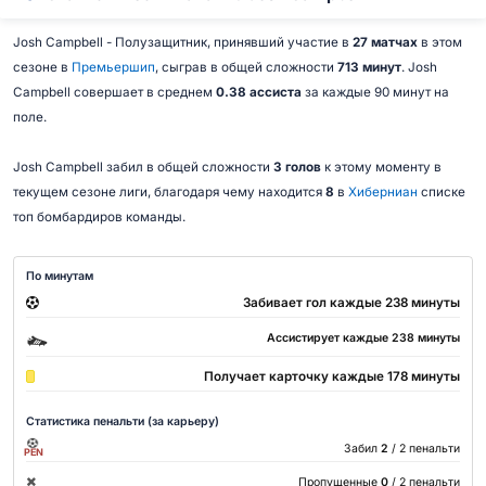
Josh Campbell - Полузащитник, принявший участие в
27 матчах
в этом
сезоне в
Премьершип
, сыграв в общей сложности
713 минут
. Josh
Campbell совершает в среднем
0.38 ассиста
за каждые 90 минут на
поле.
Josh Campbell забил в общей сложности
3 голов
к этому моменту в
текущем сезоне лиги, благодаря чему находится
8
в
Хиберниан
списке
топ бомбардиров команды.
По минутам
Забивает гол каждые 238 минуты
Ассистирует каждые 238 минуты
Получает карточку каждые 178 минуты
Статистика пенальти (за карьеру)
Забил
2
/ 2 пенальти
PEN
Пропущенные
0
/ 2 пенальти