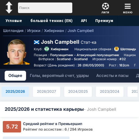
ЛИГИ
МЕНЮ
Угловые
большой теннис (EN)
API
Премиум
Шотландия
/
Игроки
/
Хиберниан
/
Josh Campbell
Прогноз
Josh Campbell
Стат-ка
Клуб :
Хиберниан
Национальная сборная :
Шотландия
Позиция :
Полузащитник - Атакующий полузащитник
Национал
Birthplace :
Scotland - Scotland
Игровой номер :
#32
Возраст (День рождения) :
26 (06/05/2000)
Рост :
182cm
Год
Общее
Голы, вероятный счет, удары
Ассисты и пасы
Д
2025/2026
2026/2027
2024/2025
2023/2024
202
2025/2026 и статистика карьеры
- Josh Campbell
Средний рейтинг в Премьершип
5.72
Рейтинг по ассистам : 6 / 294 Игроков