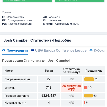
Условия :
ГЛ
: Забитые голы
АС
: Ассисты
ПГ
: Пропущенные голы
КШ
: Клиншиты
PEN
: Забитые пенальти
Минуты
: Сыгранные минуты
Josh Campbell Статистика-Подробно
Премьершип
UEFA Europa Conference League
Кубок ш
Премьершип Статистика для Josh Campbell
Статистика
Итого
Тотал
Процентиль
за 90 минут
27
Сыгранные матчи
Н/Д
61
26 минут за
713
минуты
20
игру
€124,487
Годовая зарплата
Н/Д
53
4
Начатые матчи
Н/Д
6