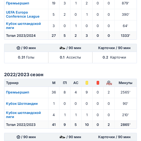
Премьершип
19
3
1
2
0
0
879'
UEFA Europa
5
2
0
1
0
0
390'
Conference League
Кубок шотландской
3
0
1
0
0
0
64'
лиги
Тотал 2023/2024
27
5
2
3
0
0
1333'
/ 90 мин
/ 90 мин
Карточки / 90 мин
0.31
Голы
0.1
Ассисты
0.2
Карточки
2022/2023 сезон
Турнир
М
ГЛ
АС
Минуты
PEN
Премьершип
36
8
4
9
0
2
2565'
Кубок Шотландии
1
0
0
0
0
0
90'
Кубок шотландской
4
1
1
1
0
0
210'
лиги
Тотал 2022/2023
41
9
5
10
0
2
2865'
/ 90 мин
/ 90 мин
Карточки / 90 мин