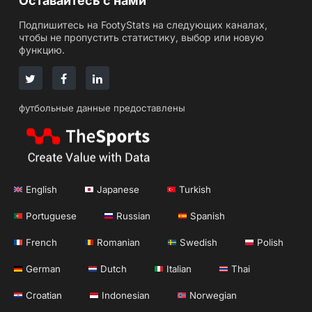
Оставайтесь с нами
Подпишитесь на FootyStats на следующих каналах,
чтобы не пропустить статистику, выбор или новую
функцию.
футбольные данные предоставлены
English
Japanese
Turkish
Portuguese
Russian
Spanish
French
Romanian
Swedish
Polish
German
Dutch
Italian
Thai
Croatian
Indonesian
Norwegian