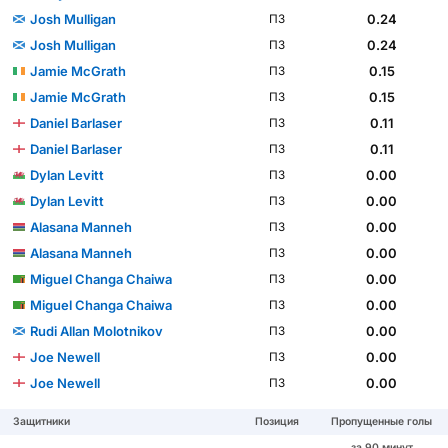
Josh Mulligan
0.24
ПЗ
Josh Mulligan
0.24
ПЗ
Jamie McGrath
0.15
ПЗ
Jamie McGrath
0.15
ПЗ
Daniel Barlaser
0.11
ПЗ
Daniel Barlaser
0.11
ПЗ
Dylan Levitt
0.00
ПЗ
Dylan Levitt
0.00
ПЗ
Alasana Manneh
0.00
ПЗ
Alasana Manneh
0.00
ПЗ
Miguel Changa Chaiwa
0.00
ПЗ
Miguel Changa Chaiwa
0.00
ПЗ
Rudi Allan Molotnikov
0.00
ПЗ
Joe Newell
0.00
ПЗ
Joe Newell
0.00
ПЗ
Защитники
Позиция
Пропущенные голы
за 90 минут