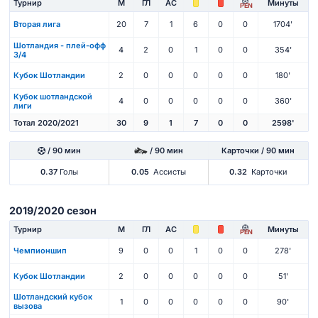
Турнир
М
ГЛ
АС
Минуты
PEN
Вторая лига
20
7
1
6
0
0
1704'
Шотландия - плей-офф
4
2
0
1
0
0
354'
3/4
Кубок Шотландии
2
0
0
0
0
0
180'
Кубок шотландской
4
0
0
0
0
0
360'
лиги
Тотал 2020/2021
30
9
1
7
0
0
2598'
/ 90 мин
/ 90 мин
Карточки / 90 мин
0.37
Голы
0.05
Ассисты
0.32
Карточки
2019/2020 сезон
Турнир
М
ГЛ
АС
Минуты
PEN
Чемпионшип
9
0
0
1
0
0
278'
Кубок Шотландии
2
0
0
0
0
0
51'
Шотландский кубок
1
0
0
0
0
0
90'
вызова