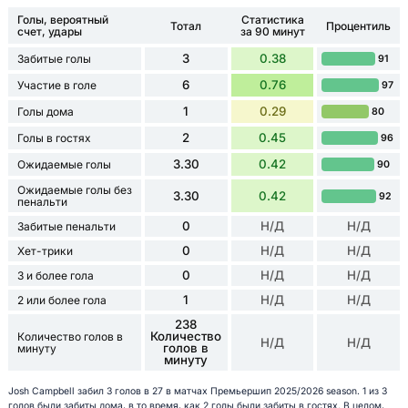
Голы, вероятный
Статистика
Тотал
Процентиль
счет, удары
за 90 минут
3
0.38
Забитые голы
91
6
0.76
Участие в голе
97
1
0.29
Голы дома
80
2
0.45
Голы в гостях
96
3.30
0.42
Ожидаемые голы
90
Ожидаемые голы без
3.30
0.42
92
пенальти
0
Н/Д
Н/Д
Забитые пенальти
0
Н/Д
Н/Д
Хет-трики
0
Н/Д
Н/Д
3 и более гола
1
Н/Д
Н/Д
2 или более гола
238
Количество
Количество голов в
Н/Д
Н/Д
голов в
минуту
минуту
Josh Campbell забил 3 голов в 27 в матчах Премьершип 2025/2026 season. 1 из 3
голов были забиты дома, в то время, как 2 голы были забиты в гостях. В целом,