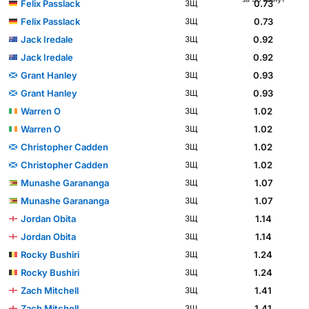
Felix Passlack
0.73
ЗЩ
Felix Passlack
0.73
ЗЩ
Jack Iredale
0.92
ЗЩ
Jack Iredale
0.92
ЗЩ
Grant Hanley
0.93
ЗЩ
Grant Hanley
0.93
ЗЩ
Warren O
1.02
ЗЩ
Warren O
1.02
ЗЩ
Christopher Cadden
1.02
ЗЩ
Christopher Cadden
1.02
ЗЩ
Munashe Garananga
1.07
ЗЩ
Munashe Garananga
1.07
ЗЩ
Jordan Obita
1.14
ЗЩ
Jordan Obita
1.14
ЗЩ
Rocky Bushiri
1.24
ЗЩ
Rocky Bushiri
1.24
ЗЩ
Zach Mitchell
1.41
ЗЩ
Zach Mitchell
1.41
ЗЩ