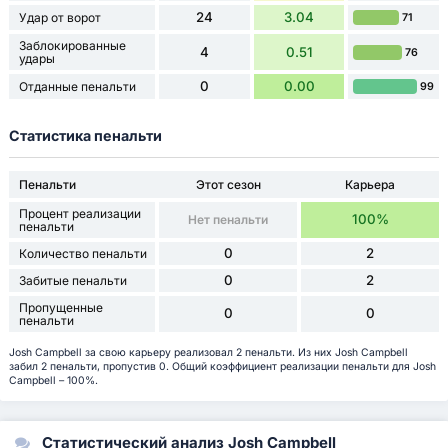
24
3.04
Удар от ворот
71
Заблокированные
4
0.51
76
удары
0
0.00
Отданные пенальти
99
Статистика пенальти
Пенальти
Этот сезон
Карьера
Процент реализации
100%
Нет пенальти
пенальти
0
2
Количество пенальти
0
2
Забитые пенальти
Пропущенные
0
0
пенальти
Josh Campbell за свою карьеру реализовал 2 пенальти. Из них Josh Campbell
забил 2 пенальти, пропустив 0. Общий коэффициент реализации пенальти для Josh
Campbell – 100%.
Статистический анализ Josh Campbell