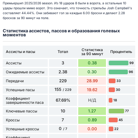
Премьершип 2025/2026 season. Из 18 ударов 8 были в ворота, а остальные 10
удары прошли мимо ворот. Это означает, что точность стрельбы Josh Campbell's
составляет 44.44%. Они забивают гол за каждые 6.00 броски и делают 2.28
бросков за 90 минут на поле.
Статистика ассистов, пассов и образования голевых
моментов
Статистика
Ассисты и пасы
Тотал
Процентиль
за 90 минут
3
0.38
Ассисты
99
2.38
0.30
Ожидаемые ассисты
96
229
28.99
Передачи
33
155
19.62
Успешные пасы
30
/ 229
Коэффициент
67.69%
Н/Д
18
завершенности паса
10
1.27
Ключевые пассы
77
7
0.89
Кроссы
45
0
0.00
Успешные кроссы
22
/ 7
Коэффициент