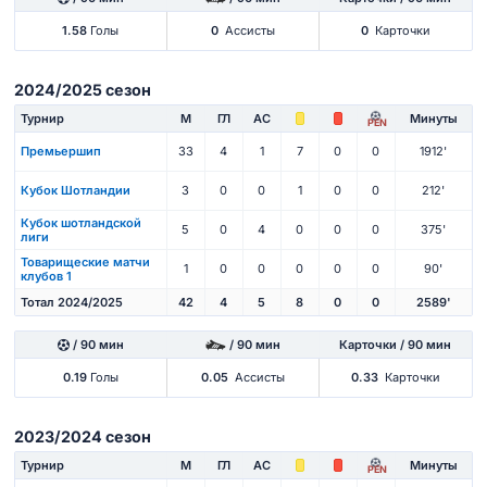
1.58
Голы
0
Ассисты
0
Карточки
2024/2025 сезон
Турнир
М
ГЛ
АС
Минуты
PEN
Премьершип
33
4
1
7
0
0
1912'
Кубок Шотландии
3
0
0
1
0
0
212'
Кубок шотландской
5
0
4
0
0
0
375'
лиги
Товарищеские матчи
1
0
0
0
0
0
90'
клубов 1
Тотал 2024/2025
42
4
5
8
0
0
2589'
/ 90 мин
/ 90 мин
Карточки / 90 мин
0.19
Голы
0.05
Ассисты
0.33
Карточки
2023/2024 сезон
Турнир
М
ГЛ
АС
Минуты
PEN