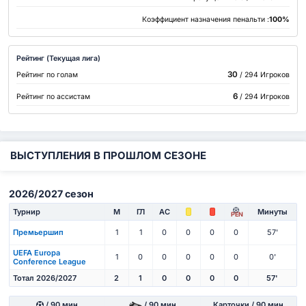
Коэффициент назначения пенальти :
100%
Рейтинг (Текущая лига)
30
Рейтинг по голам
/ 294 Игроков
6
Рейтинг по ассистам
/ 294 Игроков
ВЫСТУПЛЕНИЯ В ПРОШЛОМ СЕЗОНЕ
2026/2027 сезон
Турнир
М
ГЛ
АС
Минуты
PEN
Премьершип
1
1
0
0
0
0
57'
UEFA Europa
1
0
0
0
0
0
0'
Conference League
Тотал 2026/2027
2
1
0
0
0
0
57'
/ 90 мин
/ 90 мин
Карточки / 90 мин