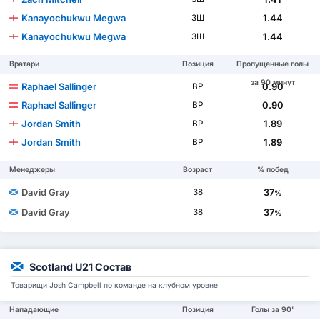
Kanayochukwu Megwa
1.44
ЗЩ
Kanayochukwu Megwa
1.44
ЗЩ
Вратари
Позиция
Пропущенные голы
за 90 минут
Raphael Sallinger
0.90
ВР
Raphael Sallinger
0.90
ВР
Jordan Smith
1.89
ВР
Jordan Smith
1.89
ВР
Менеджеры
Возраст
% побед
David Gray
37
38
%
David Gray
37
38
%
Scotland U21 Состав
Товарищи Josh Campbell по команде на клубном уровне
Нападающие
Позиция
Голы за 90'