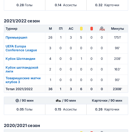
0.28
Голы
0.14
Ассисты
0.32
Карточки
2021/2022 сезон
Турнир
М
ГЛ
АС
Минуты
PEN
Премьершип
26
1
3
5
0
0
1751'
UEFA Europa
3
0
0
0
0
0
96'
Conference League
Кубок Шотландии
4
0
0
1
0
0
208'
Кубок шотландской
2
0
0
0
0
0
163'
лиги
Товарищеские матчи
1
0
0
0
0
0
90'
клубов 3
Тотал 2021/2022
36
1
3
6
0
0
2308'
/ 90 мин
/ 90 мин
Карточки / 90 мин
0.05
Голы
0.15
Ассисты
0.26
Карточки
2020/2021 сезон