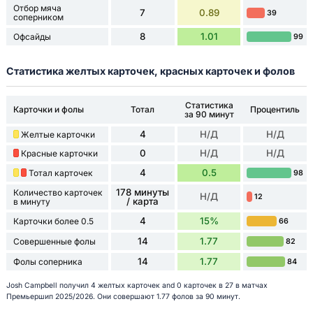
Отбор мяча
7
0.89
39
соперником
8
1.01
Офсайды
99
Статистика желтых карточек, красных карточек и фолов
Статистика
Карточки и фолы
Тотал
Процентиль
за 90 минут
4
Н/Д
Н/Д
Желтые карточки
0
Н/Д
Н/Д
Красные карточки
4
0.5
Тотал карточек
98
178 минуты
Количество карточек
Н/Д
12
/ карта
в минуту
4
15%
Карточки более 0.5
66
14
1.77
Совершенные фолы
82
14
1.77
Фолы соперника
84
Josh Campbell получил 4 желтых карточек and 0 карточек в 27 в матчах
Премьершип 2025/2026. Они совершают 1.77 фолов за 90 минут.