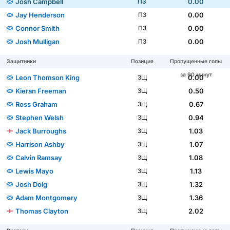
Josh Campbell
0.00
ПЗ
Jay Henderson
0.00
ПЗ
Connor Smith
0.00
ПЗ
Josh Mulligan
0.00
ПЗ
Защитники
Позиция
Пропущенные голы
за 90 минут
Leon Thomson King
0.00
ЗЩ
Kieran Freeman
0.50
ЗЩ
Ross Graham
0.67
ЗЩ
Stephen Welsh
0.94
ЗЩ
Jack Burroughs
1.03
ЗЩ
Harrison Ashby
1.07
ЗЩ
Calvin Ramsay
1.08
ЗЩ
Lewis Mayo
1.13
ЗЩ
Josh Doig
1.32
ЗЩ
Adam Montgomery
1.36
ЗЩ
Thomas Clayton
2.02
ЗЩ