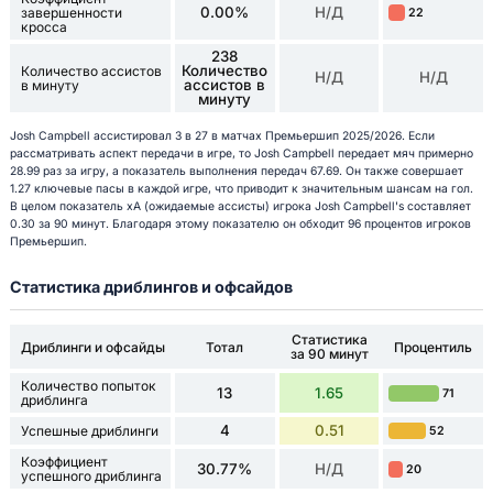
0.00%
Н/Д
завершенности
22
кросса
238
Количество
Количество ассистов
Н/Д
Н/Д
ассистов в
в минуту
минуту
Josh Campbell ассистировал 3 в 27 в матчах Премьершип 2025/2026. Если
рассматривать аспект передачи в игре, то Josh Campbell передает мяч примерно
28.99 раз за игру, а показатель выполнения передач 67.69. Он также совершает
1.27 ключевые пасы в каждой игре, что приводит к значительным шансам на гол.
В целом показатель xA (ожидаемые ассисты) игрока Josh Campbell's составляет
0.30 за 90 минут. Благодаря этому показателю он обходит 96 процентов игроков
Премьершип.
Статистика дриблингов и офсайдов
Статистика
Дриблинги и офсайды
Тотал
Процентиль
за 90 минут
Количество попыток
13
1.65
71
дриблинга
4
0.51
Успешные дриблинги
52
Коэффициент
30.77%
Н/Д
20
успешного дриблинга