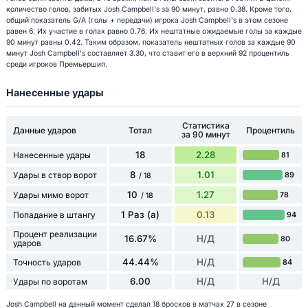
количество голов, забитых Josh Campbell's за 90 минут, равно 0.38. Кроме того,
общий показатель G/A (голы + передачи) игрока Josh Campbell's в этом сезоне
равен 6. Их участие в голах равно 0.76. Их нештатные ожидаемые голы за каждые
90 минут равны 0.42. Таким образом, показатель нештатных голов за каждые 90
минут Josh Campbell's составляет 3.30, что ставит его в верхний 92 процентиль
среди игроков Премьершип.
Нанесенные удары
Статистика
Данные ударов
Тотал
Процентиль
за 90 минут
18
2.28
Нанесенные удары
81
8
1.01
Удары в створ ворот
89
/ 18
10
1.27
Удары мимо ворот
78
/ 18
1 Раз (а)
0.13
Попадание в штангу
94
Процент реализации
16.67%
Н/Д
80
ударов
44.44%
Н/Д
Точность ударов
84
6.00
Н/Д
Н/Д
Удары по воротам
Josh Campbell на данный момент сделал 18 бросков в матчах 27 в сезоне