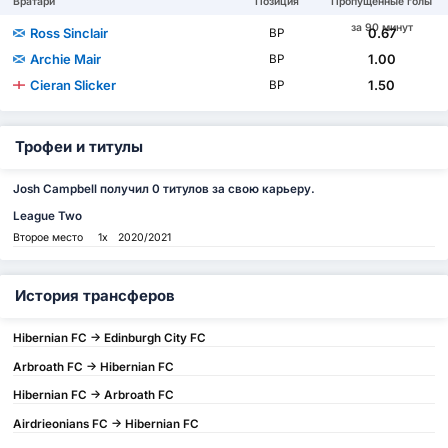
Вратари
Позиция
Пропущенные голы
за 90 минут
Ross Sinclair
0.67
ВР
Archie Mair
1.00
ВР
Cieran Slicker
1.50
ВР
Трофеи и титулы
Josh Campbell получил 0 титулов за свою карьеру.
League Two
Второе место
1x
2020/2021
История трансферов
Hibernian FC -> Edinburgh City FC
Arbroath FC -> Hibernian FC
Hibernian FC -> Arbroath FC
Airdrieonians FC -> Hibernian FC