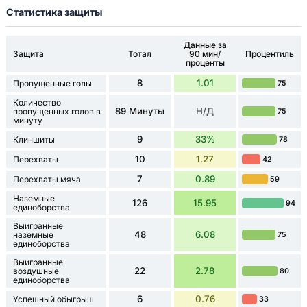
Статистика защиты
Данные за
Защита
Тотал
90 мин/
Процентиль
проценты
8
1.01
Пропущенные голы
75
Количество
89 Минуты
Н/Д
пропущенных голов в
75
минуту
9
33%
Клиншиты
78
10
1.27
Перехваты
42
7
0.89
Перехваты мяча
59
Наземные
126
15.95
94
единоборства
Выигранные
48
6.08
наземные
75
единоборства
Выигранные
22
2.78
воздушные
80
единоборства
6
0.76
Успешный обыгрыш
33