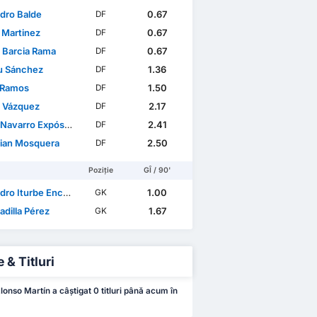
ndro Balde
0.67
DF
 Martinez
0.67
DF
l Barcia Rama
0.67
DF
u Sánchez
1.36
DF
 Ramos
1.50
DF
 Vázquez
2.17
DF
Navarro Expósito
2.41
DF
hian Mosquera
2.50
DF
Poziție
GÎ / 90'
dro Iturbe Encabo
1.00
GK
adilla Pérez
1.67
GK
 & Titluri
lonso Martín a câștigat 0 titluri până acum în