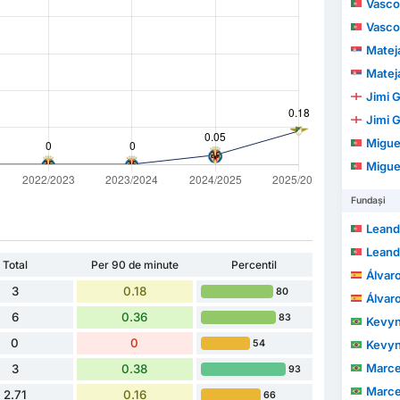
Vasco
Vasco
Matej
Matej
Jimi 
Jimi 
Migue
Migue
Fundași
Leandro 
Leandro 
Total
Per 90 de minute
Percentil
Álvaro
3
0.18
80
Álvaro
6
0.36
83
Kevyn Hen
0
0
54
Kevyn Hen
Marcelo 
3
0.38
93
Marcelo 
2.71
0.16
66