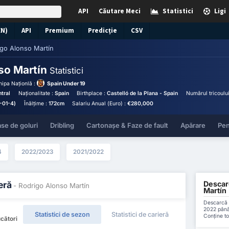
API
Căutare Meci
Statistici
Ligi
EN)
API
Premium
Predicție
CSV
go Alonso Martín
so Martín
Statistici
hipa Naționlă :
Spain Under 19
tral
Naționalitate :
Spain
Birthplace :
Castelló de la Plana - Spain
Numărul tricoulu
-01-4)
Înălțime :
172cm
Salariu Anual (Euro) :
€280,000
se de goluri
Dribling
Cartonașe & Faze de fault
Apărare
Pen
4
2022/2023
2021/2022
Descarc
eră
- Rodrigo Alonso Martín
Martín
Descarcă t
2022 până 
Statistici de sezon
Statistici de carieră
Conține to
cători