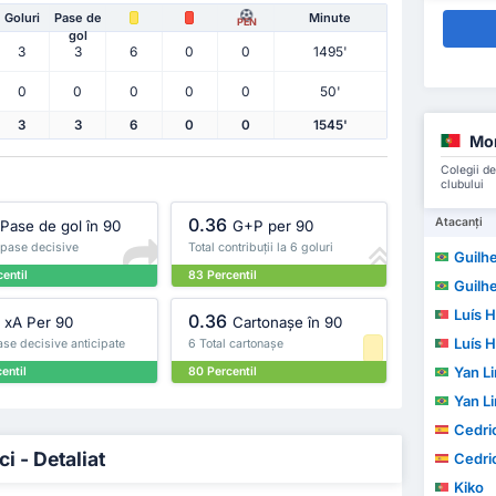
Goluri
Pase de
Minute
PEN
gol
3
3
6
0
0
1495'
0
0
0
0
0
50'
3
3
6
0
0
1545'
Mor
Colegii de
clubului
0.36
Atacanți
Pase de gol în 90
G+P per 90
 pase decisive
Total contribuții la 6 goluri
Guilherm
entil
83 Percentil
Guilherm
Luís H
0.36
xA Per 90
Cartonașe în 90
Luís H
se decisive anticipate
6 Total cartonașe
Yan Lin
entil
80 Percentil
Yan Lin
Cedric W
i - Detaliat
Cedric W
Kiko