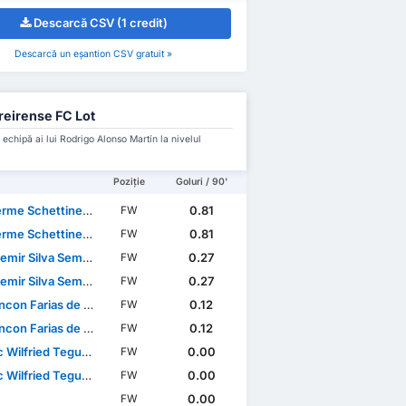
Descarcă CSV (1 credit)
Descarcă un eșantion CSV gratuit »
eirense FC Lot
 echipă ai lui Rodrigo Alonso Martín la nivelul
Poziție
Goluri / 90'
e Schettine Guimarães
0.81
FW
e Schettine Guimarães
0.81
FW
emir Silva Semedo
0.27
FW
emir Silva Semedo
0.27
FW
con Farias de Sousa
0.12
FW
con Farias de Sousa
0.12
FW
ilfried Teguia Noubi
0.00
FW
ilfried Teguia Noubi
0.00
FW
0.00
FW