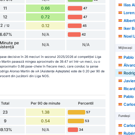
Ilias
11
0.66
47
Loren
12
0.72
47
Alber
2
0.12
45
/ 12
Iker B
16.67%
N/A
42
Noel L
Minute pe
N/A
N/A
sistență
Mijlocași
 pase decisive în 26 meciuri în sezonul 2025/2026 al competiției Liga
Pablo
o Martín pasează mingea aproximativ de 39.47 ori într-un meci, cu o
Álvaro
 aproximativ 0.66 pase-cheie în fiecare meci, care conduc la șanse
odrigo Alonso Martín de xA (Asistențe Așteptate) este de 0.20 per 90 de
Rodri
procent din jucătorii din Liga NOS.
Javier
Ricard
Pablo 
Total
Per 90 de minute
Percentil
Carlo
23
1.38
57
Fundași
9
0.54
53
Carlos
39.13%
N/A
34
Rubén