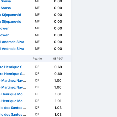
 Sousa
0.00
MF
 Sousa
0.00
MF
a Stjepanović
0.00
MF
a Stjepanović
0.00
MF
Gower
0.00
MF
Gower
0.00
MF
l Andrade Silva
0.00
MF
l Andrade Silva
0.00
MF
Poziție
GÎ / 90'
Henrique Sousa Santos
0.69
DF
Henrique Sousa Santos
0.69
DF
 Martínez Navarro
1.00
DF
 Martínez Navarro
1.00
DF
rique Monteiro de Souza
1.01
DF
rique Monteiro de Souza
1.01
DF
dos Santos Ferreira
1.03
DF
dos Santos Ferreira
1.03
DF