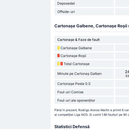
Deposedat
Offside-uri
Cartonașe Galbene, Cartonașe Roșii și 
Cartonașe & Faze de fault
Cartonașe Galbene
Cartonașe Roșii
Total Cartonașe
24
Minute pe Cartonaș Galben
c
Cartonașe Peste 0.5
Foul-uri Comise
Foul-uri ale oponenților
Până în prezent, Rodrigo Alonso Martín a primit 6 ca
al competiției Liga NOS. Ei comit 1.86 faulturi pe 90 
Statistici Defensă