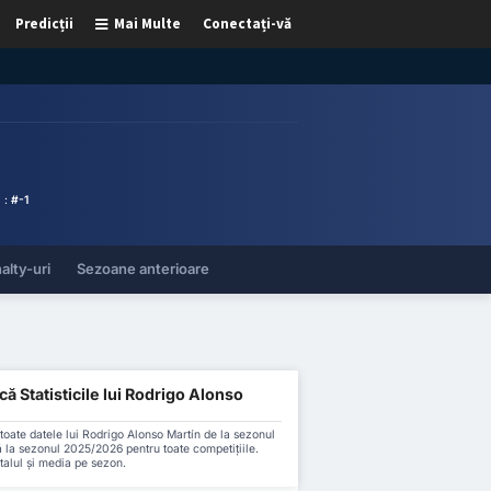
Predicții
Mai Multe
Conectați-vă
i :
#-1
alty-uri
Sezoane anterioare
ă Statisticile lui Rodrigo Alonso
oate datele lui Rodrigo Alonso Martín de la sezonul
la sezonul 2025/2026 pentru toate competițiile.
talul și media pe sezon.