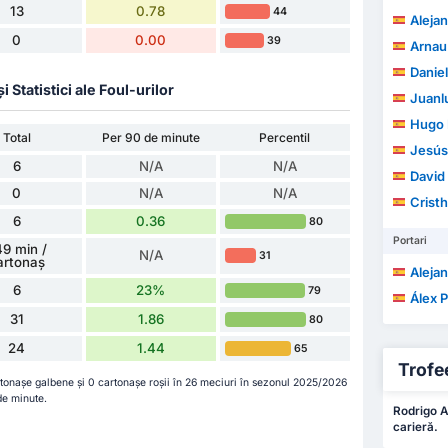
13
0.78
44
Aleja
0
0.00
39
Arnau
Danie
Statistici ale Foul-urilor
Juanl
Hugo
Total
Per 90 de minute
Percentil
Jesús
6
N/A
N/A
David 
0
N/A
N/A
Crist
6
0.36
80
Portari
9 min /
N/A
31
artonaș
Alejan
6
23%
79
Álex P
31
1.86
80
24
1.44
65
Trofee
rtonașe galbene și 0 cartonașe roșii în 26 meciuri în sezonul 2025/2026
de minute.
Rodrigo A
carieră.