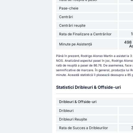
Pase-cheie
Centrări
Centrări reușite
Rata de Finalizare a Centrărilor
498 
Minute pe Asistență
A
Până în prezent, Rodrigo Alonso Martín a asistat la 3
NOS. Analizând aspectul pasei în joc, Rodrigo Alons
rată de reușită a pasei de 86.76. De asemenea, face
semnificative de marcare. În general, producția lui R
minute. Această statistică îl plasează deasupra a 85 
Statistici Dribleuri & Offside-uri
Dribleuri & Offside-uri
Dribleuri
Dribleuri Reușite
Rata de Succes a Dribleurilor