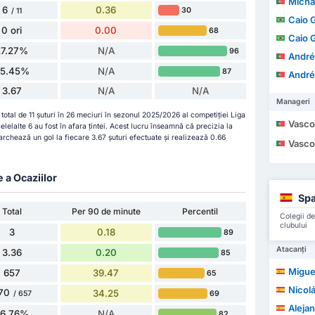
Michael
6
0.36
30
/ 11
Caio 
0 ori
0.00
68
Caio 
27.27%
N/A
96
André
5.45%
N/A
87
André
3.67
N/A
N/A
Manageri
total de 11 șuturi în 26 meciuri în sezonul 2025/2026 al competiției Liga
Vasco Maria d
celelalte 6 au fost în afara țintei. Acest lucru înseamnă că precizia la
rchează un gol la fiecare 3.67 șuturi efectuate și realizează 0.66
Vasco Maria d
e a Ocaziilor
Spa
Total
Per 90 de minute
Percentil
Colegii de
clubului
3
0.18
89
Atacanți
3.36
0.20
85
Migue
657
39.47
65
Nicolás
70
34.25
69
/ 657
Alejand
86.76%
N/A
82