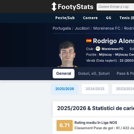
Peste/Sub
Cornere
GG
Tenis (
Portugalia
/
Jucători
/
Moreirense FC
/
Rodri
Rodrigo Alon
Club :
Moreirense FC
Ec
Poziție :
Mijlocaș - Mijlocaș Cen
Vârstă (Data nașterii) :
23 (2003
General
Goluri, xG, Șuturi
Pase & Pa
2025/2026
2024/2025
2023/202
2025/2026 & Statistici de cari
Rating mediu în Liga NOS
6.71
Clasament Pase de gol : 61 / 422 Ju