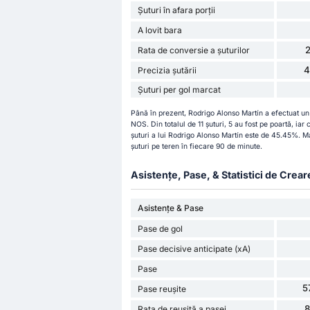
Șuturi în afara porții
A lovit bara
Rata de conversie a șuturilor
4
Precizia șutării
Șuturi per gol marcat
Până în prezent, Rodrigo Alonso Martín a efectuat un 
NOS. Din totalul de 11 șuturi, 5 au fost pe poartă, iar 
șuturi a lui Rodrigo Alonso Martín este de 45.45%. Ma
șuturi pe teren în fiecare 90 de minute.
Asistențe, Pase, & Statistici de Crear
Asistențe & Pase
Pase de gol
Pase decisive anticipate (xA)
Pase
5
Pase reușite
Rata de reușită a pasei