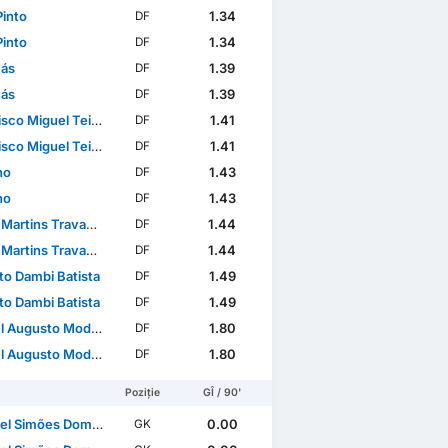
Pinto
1.34
DF
Pinto
1.34
DF
ás
1.39
DF
ás
1.39
DF
Miguel Teixeira Domingues
1.41
DF
Miguel Teixeira Domingues
1.41
DF
no
1.43
DF
no
1.43
DF
artins Travassos
1.44
DF
artins Travassos
1.44
DF
to Dambi Batista
1.49
DF
to Dambi Batista
1.49
DF
sto Modesto Rafael dos Santos
1.80
DF
sto Modesto Rafael dos Santos
1.80
DF
Poziție
GÎ / 90'
 Simões Domingues
0.00
GK