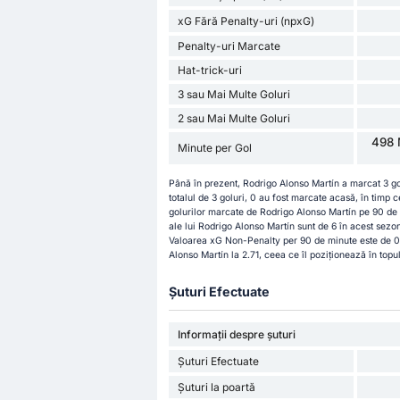
xG Fără Penalty-uri (npxG)
Penalty-uri Marcate
Hat-trick-uri
3 sau Mai Multe Goluri
2 sau Mai Multe Goluri
498 
Minute per Gol
Până în prezent, Rodrigo Alonso Martín a marcat 3 go
totalul de 3 goluri, 0 au fost marcate acasă, în timp 
golurilor marcate de Rodrigo Alonso Martín pe 90 de mi
ale lui Rodrigo Alonso Martín sunt de 6 în acest sezo
Valoarea xG Non-Penalty per 90 de minute este de 0.
Alonso Martín la 2.71, ceea ce îl poziționează în topul
Șuturi Efectuate
Informații despre șuturi
Șuturi Efectuate
Șuturi la poartă