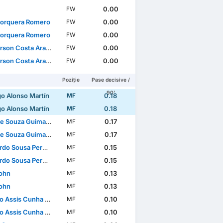
0.00
FW
Jorquera Romero
0.00
FW
Jorquera Romero
0.00
FW
son Costa Araujo
0.00
FW
son Costa Araujo
0.00
FW
Poziție
Pase decisive /
90'
go Alonso Martín
0.18
MF
go Alonso Martín
0.18
MF
e Souza Guimarães
0.17
MF
e Souza Guimarães
0.17
MF
usa Pereira Brites Martins
0.15
MF
usa Pereira Brites Martins
0.15
MF
John
0.13
MF
John
0.13
MF
Assis Cunha Almeida
0.10
MF
Assis Cunha Almeida
0.10
MF