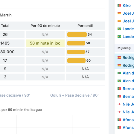
Kiko
Joel 
 Martín
Joel 
Total
Per 90 de minute
Percentil
Lander
26
N/A
64
Lander
1495
58 minute în joc
58
Mijlocași
280,000
N/A
57
Rodri
17
N/A
60
Rodri
9
N/A
N/A
Alan d
3
N/A
N/A
Alan d
Bernardo So
ase decisive / 90'
Goluri + Pase decisive / 90'
Bernardo So
Nile 
Nile 
Afonso 
Afonso 