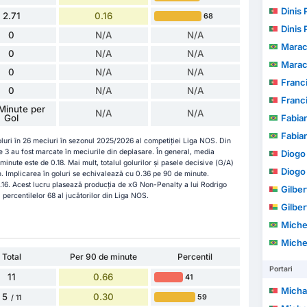
Dinis 
2.71
0.16
68
Dinis 
0
N/A
N/A
Marac
0
N/A
N/A
Marac
0
N/A
N/A
Francisco 
0
N/A
N/A
Francisco 
Minute per
N/A
N/A
Gol
Fabia
Fabia
luri în 26 meciuri în sezonul 2025/2026 al competiției Liga NOS. Din
ce 3 au fost marcate în meciurile din deplasare. În general, media
Diogo M
nute este de 0.18. Mai mult, totalul golurilor și pasele decisive (G/A)
Diogo M
n. Implicarea în goluri se echivalează cu 0.36 pe 90 de minute.
16. Acest lucru plasează producția de xG Non-Penalty a lui Rodrigo
Gilber
 percentilelor 68 al jucătorilor din Liga NOS.
Gilber
Michel Augu
Michel Augu
Total
Per 90 de minute
Percentil
Portari
11
0.66
41
Michael
5
0.30
59
/ 11