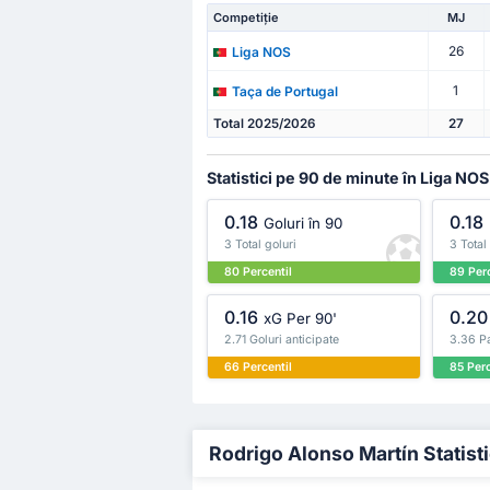
Competiție
MJ
26
Liga NOS
1
Taça de Portugal
Total 2025/2026
27
Statistici pe 90 de minute în Liga NOS
0.18
0.18
Goluri în 90
3 Total goluri
3 Total
80 Percentil
89 Perc
0.16
0.20
xG Per 90'
2.71 Goluri anticipate
3.36 Pa
66 Percentil
85 Perc
Rodrigo Alonso Martín Statistic