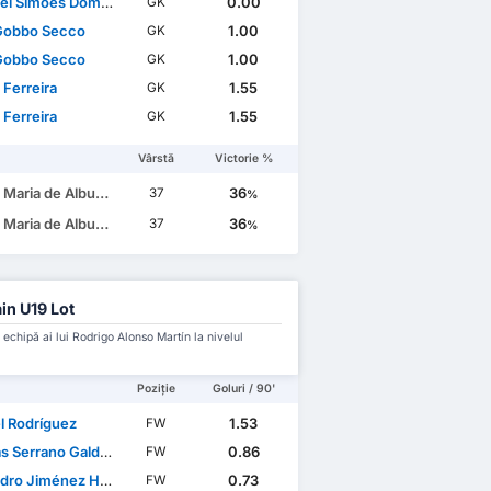
 Simões Domingues
0.00
GK
Gobbo Secco
1.00
GK
Gobbo Secco
1.00
GK
 Ferreira
1.55
GK
 Ferreira
1.55
GK
Vârstă
Victorie %
e Albuquerque Botelho da Costa
36
37
%
e Albuquerque Botelho da Costa
36
37
%
in U19 Lot
 echipă ai lui Rodrigo Alonso Martín la nivelul
Poziție
Goluri / 90'
l Rodríguez
1.53
FW
 Serrano Galdeano
0.86
FW
ro Jiménez Hernández
0.73
FW