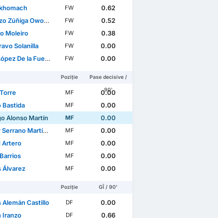
 Akhomach
0.62
FW
zo Zúñiga Owono
0.52
FW
to Moleiro
0.38
FW
ravo Solanilla
0.00
FW
ópez De la Fuente
0.00
FW
Poziție
Pase decisive /
90'
 Torre
0.00
MF
 Bastida
0.00
MF
go Alonso Martín
0.00
MF
 Serrano Martínez
0.00
MF
 Artero
0.00
MF
Barrios
0.00
MF
s Álvarez
0.00
MF
Poziție
GÎ / 90'
 Alemán Castillo
0.00
DF
 Iranzo
0.66
DF