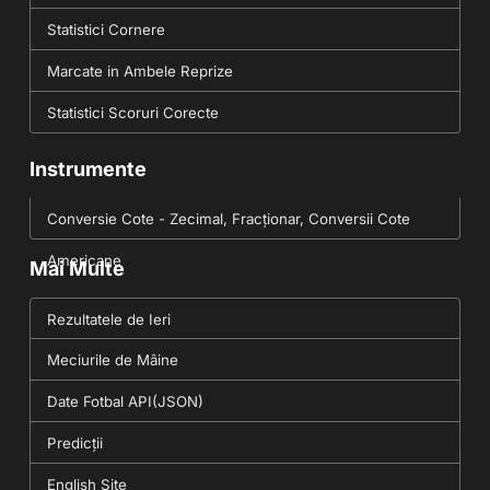
Statistici Cornere
Marcate in Ambele Reprize
Statistici Scoruri Corecte
Instrumente
Conversie Cote - Zecimal, Fracționar, Conversii Cote
Americane
Mai Multe
Rezultatele de Ieri
Meciurile de Mâine
Date Fotbal API(JSON)
Predicții
English Site