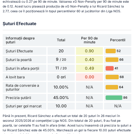
echivalează cu 0.27 pe 90 de minute. Valoarea xG Non-Penalty per 90 de minute este
de 0.12. Acest lucru plasează producția de xG Non-Penalty a lui Ricard Sánchez la
2.77, ceea ce îl poziționează în topul percentilelor 60 al jucătorilor din Liga NOS.
Șuturi Efectuate
Informații despre
Per 90 de
Total
Percentil
șuturi
minute
20
0.90
Șuturi Efectuate
52
9
0.40
Șuturi la poartă
66
/ 20
11
0.49
Șuturi în afara porții
41
/ 20
0 ori
0.00
A lovit bara
68
Rata de conversie a
10.00%
N/A
64
șuturilor
45.00%
N/A
Precizia șutării
86
10.00
N/A
N/A
Șuturi per gol marcat
Până în prezent, Ricard Sánchez a efectuat un total de 20 șuturi în 26 meciuri în
sezonul 2025/2026 al competiției Liga NOS. Din totalul de 20 șuturi, 9 au fost pe
poartă, iar celelalte 11 au fost în afara țintei. Acest lucru înseamnă că precizia la șuturi a
lui Ricard Sánchez este de 45.00%. Marchează un gol la fiecare 10.00 șuturi efectuate