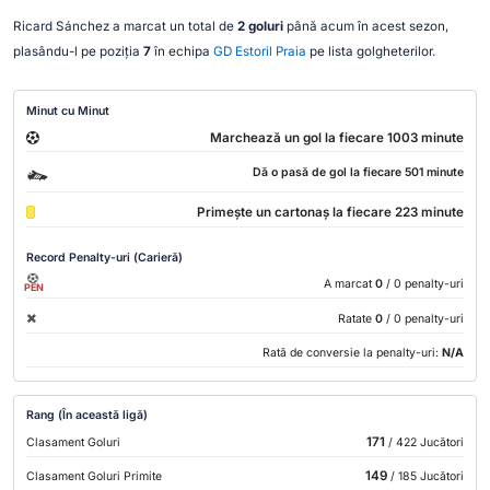
Ricard Sánchez a marcat un total de
2 goluri
până acum în acest sezon,
plasându-l pe poziția
7
în echipa
GD Estoril Praia
pe lista golgheterilor.
Minut cu Minut
Marchează un gol la fiecare 1003 minute
Dă o pasă de gol la fiecare 501 minute
Primește un cartonaș la fiecare 223 minute
Record Penalty-uri (Carieră)
A marcat
0
/ 0 penalty-uri
PEN
Ratate
0
/ 0 penalty-uri
Rată de conversie la penalty-uri:
N/A
Rang (În această ligă)
171
Clasament Goluri
/ 422 Jucători
149
Clasament Goluri Primite
/ 185 Jucători