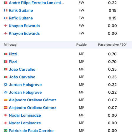
André Filipe Ferreira Lacximicant
0.22
FW
Rafik Guitane
0.15
FW
Rafik Guitane
0.15
FW
Khayon Edwards
0.00
FW
Khayon Edwards
0.00
FW
Mijlocași
Poziție
Pase decisive / 90'
Pizzi
0.70
MF
Pizzi
0.70
MF
João Carvalho
0.35
MF
João Carvalho
0.35
MF
Jordan Holsgrove
0.22
MF
Jordan Holsgrove
0.22
MF
Alejandro Orellana Gómez
0.07
MF
Alejandro Orellana Gómez
0.07
MF
Nodar Lominadze
0.00
MF
Nodar Lominadze
0.00
MF
Patrick de Paula Carreiro
0.00
MF