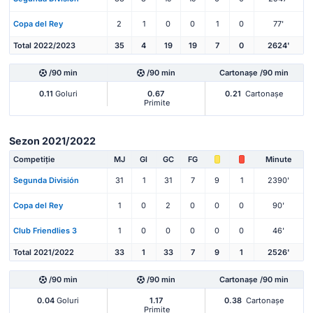
Copa del Rey
2
1
0
0
1
0
77'
Total 2022/2023
35
4
19
19
7
0
2624'
/90 min
/90 min
Cartonașe /90 min
0.11
Goluri
0.67
0.21
Cartonașe
Primite
Sezon 2021/2022
Competiție
MJ
Gl
GC
FG
Minute
Segunda División
31
1
31
7
9
1
2390'
Copa del Rey
1
0
2
0
0
0
90'
Club Friendlies 3
1
0
0
0
0
0
46'
Total 2021/2022
33
1
33
7
9
1
2526'
/90 min
/90 min
Cartonașe /90 min
0.04
Goluri
1.17
0.38
Cartonașe
Primite