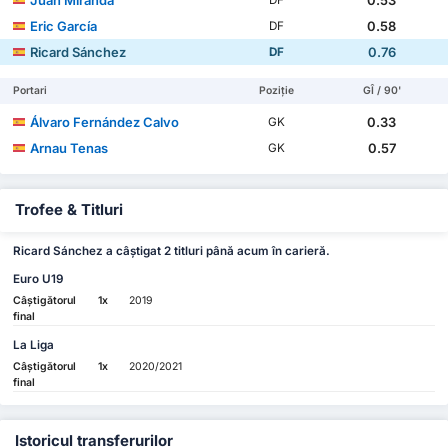
Eric García
0.58
DF
Ricard Sánchez
0.76
DF
Portari
Poziție
GÎ / 90'
Álvaro Fernández Calvo
0.33
GK
Arnau Tenas
0.57
GK
Trofee & Titluri
Ricard Sánchez a câștigat 2 titluri până acum în carieră.
Euro U19
Câștigătorul
1x
2019
final
La Liga
Câștigătorul
1x
2020/2021
final
Istoricul transferurilor