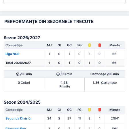
PERFORMANȚE DIN SEZOANELE TRECUTE
Sezon 2026/2027
Competiție
MJ
Gl
GC
FG
Minute
Liga NOS
1
0
1
0
1
0
66'
Total 2026/2027
1
0
1
0
1
0
66'
/90 min
/90 min
Cartonașe /90 min
0
Goluri
1.36
1.36
Cartonașe
Primite
Sezon 2024/2025
Competiție
MJ
Gl
GC
FG
Minute
Segunda División
34
3
27
11
8
1
2184'
Copa del Rey
3
0
2
1
1
0
198'