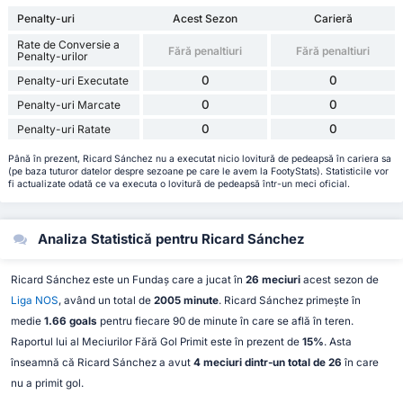
Penalty-uri
Acest Sezon
Carieră
Rate de Conversie a
Fără penaltiuri
Fără penaltiuri
Penalty-urilor
0
0
Penalty-uri Executate
0
0
Penalty-uri Marcate
0
0
Penalty-uri Ratate
Până în prezent, Ricard Sánchez nu a executat nicio lovitură de pedeapsă în cariera sa
(pe baza tuturor datelor despre sezoane pe care le avem la FootyStats). Statisticile vor
fi actualizate odată ce va executa o lovitură de pedeapsă într-un meci oficial.
Analiza Statistică pentru Ricard Sánchez
Ricard Sánchez este un Fundaș care a jucat în
26 meciuri
acest sezon de
Liga NOS
, având un total de
2005 minute
. Ricard Sánchez primește în
medie
1.66 goals
pentru fiecare 90 de minute în care se află în teren.
Raportul lui al Meciurilor Fără Gol Primit este în prezent de
15%
. Asta
înseamnă că Ricard Sánchez a avut
4 meciuri dintr-un total de 26
în care
nu a primit gol.