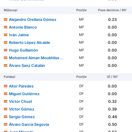
Mijlocași
Poziție
Pase decisive / 90'
Alejandro Orellana Gómez
0.23
MF
Antonio Blanco
0.00
MF
Iván Jaime
0.00
MF
Roberto López Alcaide
0.00
MF
Hugo Guillamón
0.00
MF
Mohamed Aiman Moukhliss Agmir
0.00
MF
Álvaro Sanz Catalán
0.00
MF
Fundași
Poziție
GÎ / 90'
Aitor Paredes
0.00
DF
Miguel Gutiérrez
0.00
DF
Víctor Chust
0.32
DF
Víctor Gómez
0.39
DF
Sergio Gómez
0.46
DF
Álvaro García Segovia
0.50
DF
Juan Miranda
0.53
DF