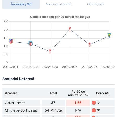
Încasate / 90'
Niciun gol primit
Goluri / 90'
Statistici Defensă
Pe 90 de
Apărare
Total
Percentil
minute sau %
37
1.66
Goluri Primite
19
54 Minute
N/A
Minute pe Gol Încasat
20