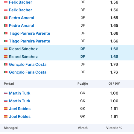
Felix Bacher
1.56
DF
Felix Bacher
1.56
DF
Pedro Amaral
1.65
DF
Pedro Amaral
1.65
DF
Tiago Parreira Parente
1.66
DF
Tiago Parreira Parente
1.66
DF
Ricard Sánchez
1.66
DF
Ricard Sánchez
1.66
DF
Gonçalo Faria Costa
1.76
DF
Gonçalo Faria Costa
1.76
DF
Portari
Poziție
GÎ / 90'
Martin Turk
1.00
GK
Martin Turk
1.00
GK
Joel Robles
1.61
GK
Joel Robles
1.61
GK
Manageri
Vârstă
Victorie %