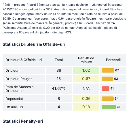
Până în prezent, Ricard Sánchez a asistat la 4 pase decisive în 26 meciuri în sezonul
2025/2026 al competiției Liga NOS. Analizând aspectul pasei în joc, Ricard Sánchez
pasează mingea aproximativ de 32.41 ori într-un meci, cu o rată de reușită a pasei de
80.89. De asemenea, face aproximativ 0.94 pase-cheie în fiecare meci, care conduc la
șanse semnificative de marcare. În general, producția lui Ricard Sánchez de xA
(Asistențe Așteptate) este de 0.20 per 90 de minute. Această statistică îl plasează
deasupra a 85 procent din jucătorii din Liga NOS.
Statistici Dribleuri & Offside-uri
Per 90 de
Dribleuri & Offside-uri
Total
Percentil
minute
36
1.62
Dribleuri
67
15
0.67
Dribleuri Reușite
62
Rata de Succes a
41.67%
N/A
41
Dribleurilor
8
0.36
Deposedat
64
4
0.18
Offside-uri
75
Statistici Penalty-uri