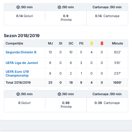
/90 min
/90 min
Cartonașe /90 min
0.14
Goluri
0.9
0.14
Cartonașe
Primite
Sezon 2018/2019
Competiție
MJ
Gl
GC
FG
Minute
Segunda División B
13
0
10
5
4
0
922'
UEFA Liga de Juniori
6
0
6
3
0
0
510'
UEFA Euro U19
6
0
2
1
0
0
237'
Championship
Total 2018/2019
25
0
18
9
4
0
1669'
/90 min
/90 min
Cartonașe /90 min
0
Goluri
0.98
0.39
Cartonașe
Primite