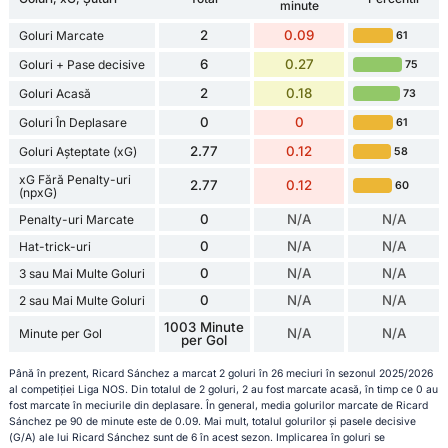
minute
2
0.09
Goluri Marcate
61
6
0.27
Goluri + Pase decisive
75
2
0.18
Goluri Acasă
73
0
0
Goluri În Deplasare
61
2.77
0.12
Goluri Așteptate (xG)
58
xG Fără Penalty-uri
2.77
0.12
60
(npxG)
0
N/A
N/A
Penalty-uri Marcate
0
N/A
N/A
Hat-trick-uri
0
N/A
N/A
3 sau Mai Multe Goluri
0
N/A
N/A
2 sau Mai Multe Goluri
1003 Minute
N/A
N/A
Minute per Gol
per Gol
Până în prezent, Ricard Sánchez a marcat 2 goluri în 26 meciuri în sezonul 2025/2026
al competiției Liga NOS. Din totalul de 2 goluri, 2 au fost marcate acasă, în timp ce 0 au
fost marcate în meciurile din deplasare. În general, media golurilor marcate de Ricard
Sánchez pe 90 de minute este de 0.09. Mai mult, totalul golurilor și pasele decisive
(G/A) ale lui Ricard Sánchez sunt de 6 în acest sezon. Implicarea în goluri se