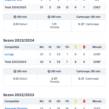
Total 2024/2025
37
3
29
12
9
1
2382'
/90 min
/90 min
Cartonașe /90 min
0.12
Goluri
1.11
0.37
Cartonașe
Primite
Sezon 2023/2024
Competiție
MJ
Gl
GC
FG
Minute
La Liga
33
3
53
1
8
0
2299'
Total 2023/2024
33
3
53
1
8
0
2299'
/90 min
/90 min
Cartonașe /90 min
0.12
Goluri
2.07
0.31
Cartonașe
Primite
Sezon 2022/2023
Competiție
MJ
Gl
GC
FG
Minute
Segunda División
33
3
19
19
6
0
2547'