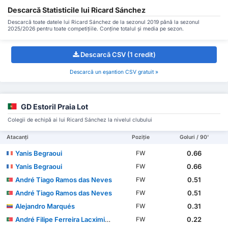
Descarcă Statisticile lui Ricard Sánchez
Descarcă toate datele lui Ricard Sánchez de la sezonul 2019 până la sezonul
2025/2026 pentru toate competițiile. Conține totalul și media pe sezon.
Descarcă CSV (1 credit)
Descarcă un eșantion CSV gratuit »
GD Estoril Praia Lot
Colegii de echipă ai lui Ricard Sánchez la nivelul clubului
Atacanți
Poziție
Goluri / 90'
Yanis Begraoui
0.66
FW
Yanis Begraoui
0.66
FW
André Tiago Ramos das Neves
0.51
FW
André Tiago Ramos das Neves
0.51
FW
Alejandro Marqués
0.31
FW
André Filipe Ferreira Lacximicant
0.22
FW