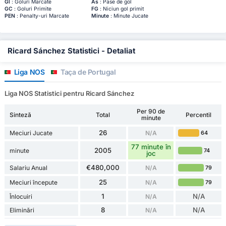
Gl
: Goluri Marcate
As
: Pase de gol
GC
: Goluri Primite
FG
: Niciun gol primit
PEN
: Penalty-uri Marcate
Minute
: Minute Jucate
Ricard Sánchez Statistici - Detaliat
Liga NOS
Taça de Portugal
Liga NOS Statistici pentru Ricard Sánchez
Per 90 de
Sinteză
Total
Percentil
minute
26
Meciuri Jucate
N/A
64
77 minute în
2005
minute
74
joc
€480,000
Salariu Anual
N/A
79
25
Meciuri începute
N/A
79
1
N/A
Înlocuiri
N/A
8
N/A
Eliminări
N/A