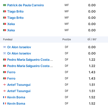
Patrick de Paula Carreiro
0.00
MF
Tiago Brito
0.00
MF
Tiago Brito
0.00
MF
Xeka
0.00
MF
Xeka
0.00
MF
Fundași
Poziție
GÎ / 90'
Or Alon Israelov
0.00
DF
Or Alon Israelov
0.00
DF
Pedro Maria Salgueiro Costa Pessoa Carvalho
1.22
DF
Pedro Maria Salgueiro Costa Pessoa Carvalho
1.22
DF
Ferro
1.43
DF
Ferro
1.43
DF
Antef Tsoungui
1.51
DF
Antef Tsoungui
1.51
DF
Kevin Boma
1.52
DF
Kevin Boma
1.52
DF