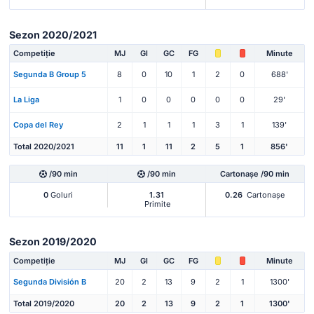
Sezon 2020/2021
Competiție
MJ
Gl
GC
FG
Minute
Segunda B Group 5
8
0
10
1
2
0
688'
La Liga
1
0
0
0
0
0
29'
Copa del Rey
2
1
1
1
3
1
139'
Total 2020/2021
11
1
11
2
5
1
856'
/90 min
/90 min
Cartonașe /90 min
0
Goluri
1.31
0.26
Cartonașe
Primite
Sezon 2019/2020
Competiție
MJ
Gl
GC
FG
Minute
Segunda División B
20
2
13
9
2
1
1300'
Total 2019/2020
20
2
13
9
2
1
1300'