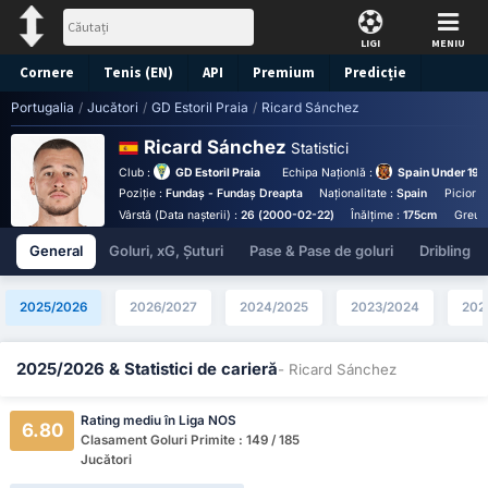
LIGI
MENIU
Cornere
Tenis (EN)
API
Premium
Predicție
Portugalia
/
Jucători
/
GD Estoril Praia
/
Ricard Sánchez
Ricard Sánchez
Statistici
Club :
GD Estoril Praia
Echipa Naționlă :
Spain Under 19
Poziție :
Fundaș - Fundaș Dreapta
Naționalitate :
Spain
Picior p
Vârstă (Data nașterii) :
26 (2000-02-22)
Înălțime :
175cm
Greuta
General
Goluri, xG, Șuturi
Pase & Pase de goluri
Dribling
2025/2026
2026/2027
2024/2025
2023/2024
202
2025/2026 & Statistici de carieră
- Ricard Sánchez
Rating mediu în Liga NOS
6.80
Clasament Goluri Primite : 149 / 185
Jucători