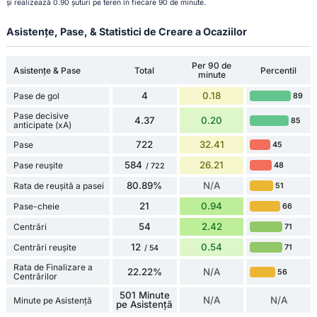
și realizează 0.90 șuturi pe teren în fiecare 90 de minute.
Asistențe, Pase, & Statistici de Creare a Ocaziilor
Per 90 de
Asistențe & Pase
Total
Percentil
minute
4
0.18
Pase de gol
89
Pase decisive
4.37
0.20
85
anticipate (xA)
722
32.41
Pase
45
584
26.21
Pase reușite
48
/ 722
80.89%
N/A
Rata de reușită a pasei
51
21
0.94
Pase-cheie
66
54
2.42
Centrări
71
12
0.54
Centrări reușite
71
/ 54
Rata de Finalizare a
22.22%
N/A
56
Centrărilor
501 Minute
N/A
N/A
Minute pe Asistență
pe Asistență