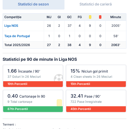
Statistici de sezon
Statistici de carieră
Competiție
MJ
Gl
GC
FG
Minute
Liga NOS
26
2
37
4
9
0
2005'
Taça de Portugal
1
0
1
0
0
0
58'
Total 2025/2026
27
2
38
4
9
0
2063'
Statistici pe 90 de minute în Liga NOS
1.66
15%
Încasate / 90'
Niciun gol primit
37 Goluri în 26 Meciuri
4 Clean sheets în 26 Meciuri
19th Percentil
15th Percentil
0.40
32.41
Cartonașe în 90
Pase / 90'
9 Total cartonașe
722 Pase înregistrate
87th Percentil
45th Percentil
Termeni :