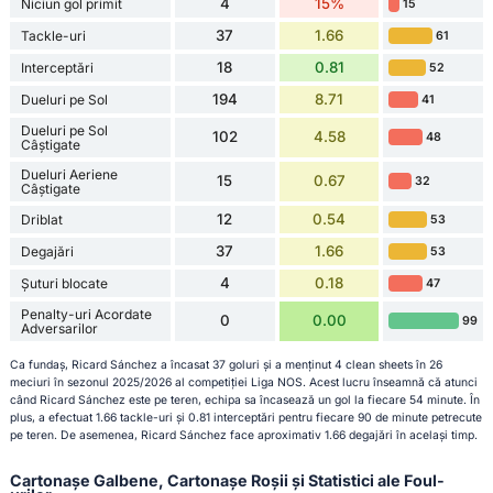
4
15%
Niciun gol primit
15
37
1.66
Tackle-uri
61
18
0.81
Interceptări
52
194
8.71
Dueluri pe Sol
41
Dueluri pe Sol
102
4.58
48
Câștigate
Dueluri Aeriene
15
0.67
32
Câștigate
12
0.54
Driblat
53
37
1.66
Degajări
53
4
0.18
Șuturi blocate
47
Penalty-uri Acordate
0
0.00
99
Adversarilor
Ca fundaș, Ricard Sánchez a încasat 37 goluri și a menținut 4 clean sheets în 26
meciuri în sezonul 2025/2026 al competiției Liga NOS. Acest lucru înseamnă că atunci
când Ricard Sánchez este pe teren, echipa sa încasează un gol la fiecare 54 minute. În
plus, a efectuat 1.66 tackle-uri și 0.81 interceptări pentru fiecare 90 de minute petrecute
pe teren. De asemenea, Ricard Sánchez face aproximativ 1.66 degajări în același timp.
Cartonașe Galbene, Cartonașe Roșii și Statistici ale Foul-