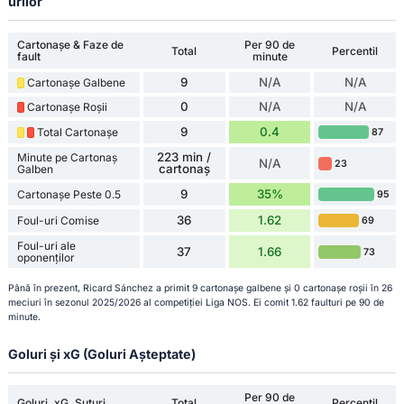
urilor
Cartonașe & Faze de
Per 90 de
Total
Percentil
fault
minute
9
N/A
N/A
Cartonașe Galbene
0
N/A
N/A
Cartonașe Roșii
9
0.4
Total Cartonașe
87
223 min /
Minute pe Cartonaș
N/A
23
cartonaș
Galben
9
35%
Cartonașe Peste 0.5
95
36
1.62
Foul-uri Comise
69
Foul-uri ale
37
1.66
73
oponenților
Până în prezent, Ricard Sánchez a primit 9 cartonașe galbene și 0 cartonașe roșii în 26
meciuri în sezonul 2025/2026 al competiției Liga NOS. Ei comit 1.62 faulturi pe 90 de
minute.
Goluri și xG (Goluri Așteptate)
Per 90 de
Goluri, xG, Șuturi
Total
Percentil