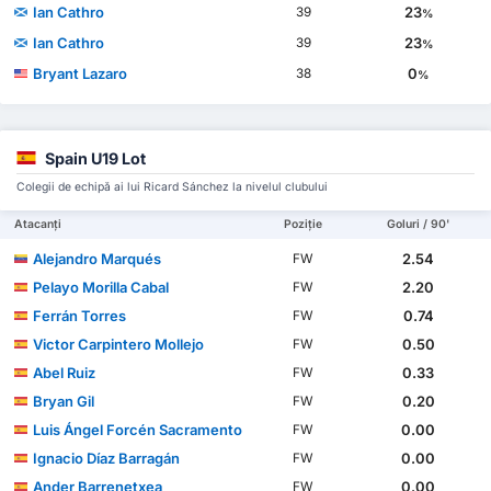
Ian Cathro
23
39
%
Ian Cathro
23
39
%
Bryant Lazaro
0
38
%
Spain U19 Lot
Colegii de echipă ai lui Ricard Sánchez la nivelul clubului
Atacanți
Poziție
Goluri / 90'
Alejandro Marqués
2.54
FW
Pelayo Morilla Cabal
2.20
FW
Ferrán Torres
0.74
FW
Victor Carpintero Mollejo
0.50
FW
Abel Ruiz
0.33
FW
Bryan Gil
0.20
FW
Luis Ángel Forcén Sacramento
0.00
FW
Ignacio Díaz Barragán
0.00
FW
Ander Barrenetxea
0.00
FW