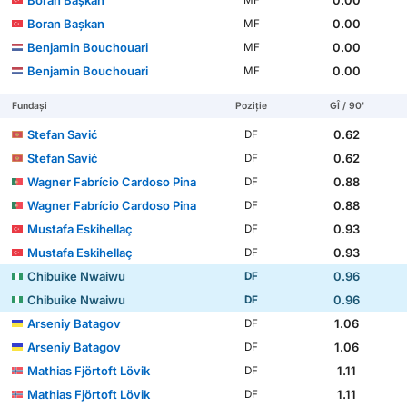
Boran Başkan
0.00
MF
Benjamin Bouchouari
0.00
MF
Benjamin Bouchouari
0.00
MF
Fundași
Poziție
GÎ / 90'
Stefan Savić
0.62
DF
Stefan Savić
0.62
DF
Wagner Fabrício Cardoso Pina
0.88
DF
Wagner Fabrício Cardoso Pina
0.88
DF
Mustafa Eskihellaç
0.93
DF
Mustafa Eskihellaç
0.93
DF
Chibuike Nwaiwu
0.96
DF
Chibuike Nwaiwu
0.96
DF
Arseniy Batagov
1.06
DF
Arseniy Batagov
1.06
DF
Mathias Fjörtoft Lövik
1.11
DF
Mathias Fjörtoft Lövik
1.11
DF