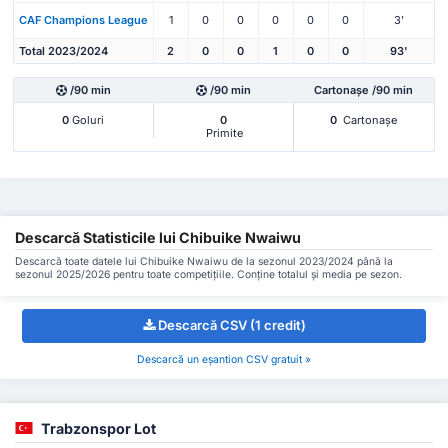
CAF Champions League
1
0
0
0
0
0
3'
Total 2023/2024
2
0
0
1
0
0
93'
/90 min
/90 min
Cartonașe /90 min
0
Goluri
0
0
Cartonașe
Primite
Descarcă Statisticile lui Chibuike Nwaiwu
Descarcă toate datele lui Chibuike Nwaiwu de la sezonul 2023/2024 până la
sezonul 2025/2026 pentru toate competițiile. Conține totalul și media pe sezon.
Descarcă CSV (1 credit)
Descarcă un eșantion CSV gratuit »
Trabzonspor Lot