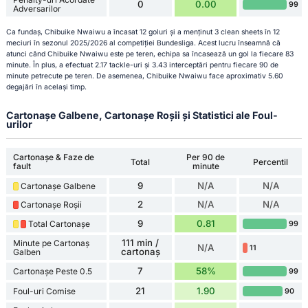
0
0.00
99
Adversarilor
Ca fundaș, Chibuike Nwaiwu a încasat 12 goluri și a menținut 3 clean sheets în 12
meciuri în sezonul 2025/2026 al competiției Bundesliga. Acest lucru înseamnă că
atunci când Chibuike Nwaiwu este pe teren, echipa sa încasează un gol la fiecare 83
minute. În plus, a efectuat 2.17 tackle-uri și 3.43 interceptări pentru fiecare 90 de
minute petrecute pe teren. De asemenea, Chibuike Nwaiwu face aproximativ 5.60
degajări în același timp.
Cartonașe Galbene, Cartonașe Roșii și Statistici ale Foul-
urilor
Cartonașe & Faze de
Per 90 de
Total
Percentil
fault
minute
9
N/A
N/A
Cartonașe Galbene
2
N/A
N/A
Cartonașe Roșii
9
0.81
Total Cartonașe
99
111 min /
Minute pe Cartonaș
N/A
11
cartonaș
Galben
7
58%
Cartonașe Peste 0.5
99
21
1.90
Foul-uri Comise
90