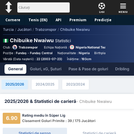
LIGI
MENIU
Cornere
Tenis (EN)
API
Premium
Predicție
Turcia
/
Jucători
/
Trabzonspor
/
Chibuike Nwaiwu
Chibuike Nwaiwu
Statistici
Club :
Trabzonspor
Echipa Naționlă :
Nigeria National Team
Poziție :
Fundaș - Fundaș Central
Naționalitate :
Nigeria
Birthplace :
Nigeria - Nige
Vârstă (Data nașterii) :
22 (2003-07-23)
Înălțime :
193cm
General
Goluri, xG, Șuturi
Pase & Pase de goluri
Dribling
2025/2026
2024/2025
2023/2024
2025/2026 & Statistici de carieră
- Chibuike Nwaiwu
Rating mediu în Süper Lig
6.90
Clasament Goluri Primite : 39 / 175 Jucători
Statistici de sezon
Statistici de carieră