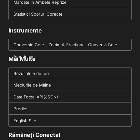
Marcate in Ambele Reprize
Statistici Scoruri Corecte
Instrumente
Conversie Cote - Zecimal, Fracționar, Conversii Cote
Americane
Mai Multe
Rezultatele de Ieri
Meciurile de Mâine
Date Fotbal API(JSON)
Predicții
English Site
Rămâneți Conectat