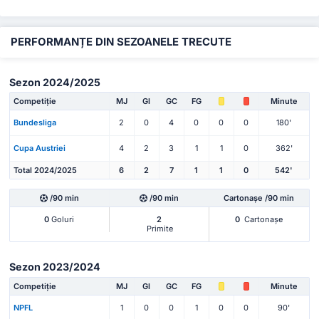
PERFORMANȚE DIN SEZOANELE TRECUTE
Sezon 2024/2025
Competiție
MJ
Gl
GC
FG
Minute
Bundesliga
2
0
4
0
0
0
180'
Cupa Austriei
4
2
3
1
1
0
362'
Total 2024/2025
6
2
7
1
1
0
542'
/90 min
/90 min
Cartonașe /90 min
0
Goluri
2
0
Cartonașe
Primite
Sezon 2023/2024
Competiție
MJ
Gl
GC
FG
Minute
NPFL
1
0
0
1
0
0
90'