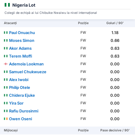
Nigeria Lot
Colegii de echipă ai lui Chibuike Nwaiwu la nivel internațional
Atacanți
Poziție
Goluri / 90'
Paul Onuachu
1.18
FW
Moses Simon
0.66
FW
Akor Adams
0.63
FW
Terem Moffi
0.63
FW
Ademola Lookman
0.00
FW
Samuel Chukwueze
0.00
FW
Alex Iwobi
0.00
FW
Philip Otele
0.00
FW
Chidera Ejuke
0.00
FW
Yira Sor
0.00
FW
Rafiu Durosinmi
0.00
FW
Owen Oseni
0.00
FW
Mijlocași
Poziție
Pase decisive / 90'