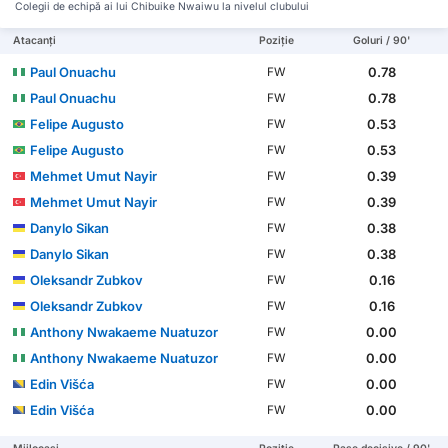
Colegii de echipă ai lui Chibuike Nwaiwu la nivelul clubului
Atacanți
Poziție
Goluri / 90'
Paul Onuachu
0.78
FW
Paul Onuachu
0.78
FW
Felipe Augusto
0.53
FW
Felipe Augusto
0.53
FW
Mehmet Umut Nayir
0.39
FW
Mehmet Umut Nayir
0.39
FW
Danylo Sikan
0.38
FW
Danylo Sikan
0.38
FW
Oleksandr Zubkov
0.16
FW
Oleksandr Zubkov
0.16
FW
Anthony Nwakaeme Nuatuzor
0.00
FW
Anthony Nwakaeme Nuatuzor
0.00
FW
Edin Višća
0.00
FW
Edin Višća
0.00
FW