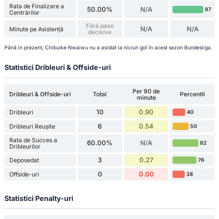
Rata de Finalizare a
50.00%
N/A
97
Centrărilor
Fără pase
N/A
N/A
Minute pe Asistență
decisive
Până în prezent, Chibuike Nwaiwu nu a asistat la niciun gol în acest sezon Bundesliga.
Statistici Dribleuri & Offside-uri
Per 90 de
Dribleuri & Offside-uri
Total
Percentil
minute
10
0.90
Dribleuri
40
6
0.54
Dribleuri Reușite
50
Rata de Succes a
60.00%
N/A
82
Dribleurilor
3
0.27
Deposedat
76
0
0.00
Offside-uri
38
Statistici Penalty-uri