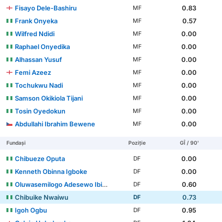
Fisayo Dele-Bashiru
0.83
MF
Frank Onyeka
0.57
MF
Wilfred Ndidi
0.00
MF
Raphael Onyedika
0.00
MF
Alhassan Yusuf
0.00
MF
Femi Azeez
0.00
MF
Tochukwu Nadi
0.00
MF
Samson Okikiola Tijani
0.00
MF
Tosin Oyedokun
0.00
MF
Abdullahi Ibrahim Bewene
0.00
MF
Fundași
Poziție
GÎ / 90'
Chibueze Oputa
0.00
DF
Kenneth Obinna Igboke
0.00
DF
Oluwasemilogo Adesewo Ibidapo Ajayi
0.60
DF
Chibuike Nwaiwu
0.73
DF
Igoh Ogbu
0.95
DF