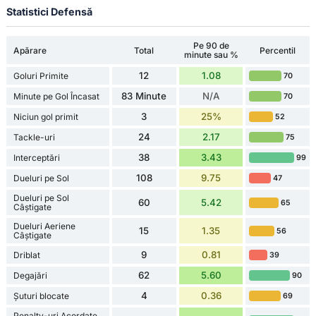
Statistici Defensă
Pe 90 de
Apărare
Total
Percentil
minute sau %
12
1.08
Goluri Primite
70
83 Minute
N/A
Minute pe Gol Încasat
70
3
25%
Niciun gol primit
52
24
2.17
Tackle-uri
75
38
3.43
Interceptări
99
108
9.75
Dueluri pe Sol
47
Dueluri pe Sol
60
5.42
65
Câștigate
Dueluri Aeriene
15
1.35
56
Câștigate
9
0.81
Driblat
39
62
5.60
Degajări
90
4
0.36
Șuturi blocate
69
Penalty-uri Acordate