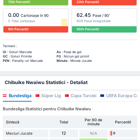
75th Percentil
20th Percentil
0.00
62.45
Cartonașe în 90
Pase / 90'
0 Total cartonașe
909 Pase înregistrate
9th Percentil
96th Percentil
Termeni :
Gl
: Goluri Marcate
As
: Pase de gol
GC
: Goluri Primite
FG
: Niciun gol primit
PEN
: Penalty-uri Marcate
Minute
: Minute Jucate
Chibuike Nwaiwu Statistici - Detaliat
Bundesliga
Süper Lig
Cupa Turciei
UEFA Europa Co
Bundesliga Statistici pentru Chibuike Nwaiwu
Per 90 de
Sinteză
Total
Percentil
minute
12
Meciuri Jucate
N/A
9