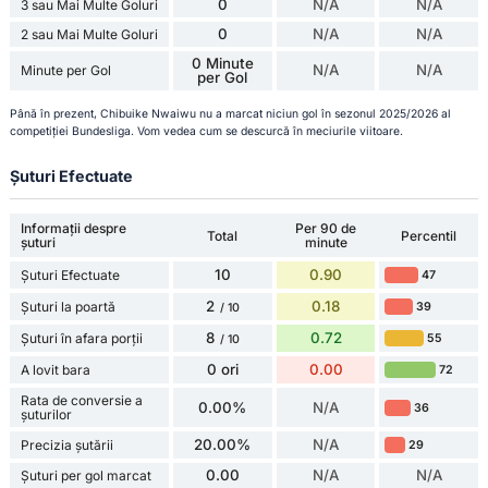
0
N/A
N/A
3 sau Mai Multe Goluri
0
N/A
N/A
2 sau Mai Multe Goluri
0 Minute
N/A
N/A
Minute per Gol
per Gol
Până în prezent, Chibuike Nwaiwu nu a marcat niciun gol în sezonul 2025/2026 al
competiției Bundesliga. Vom vedea cum se descurcă în meciurile viitoare.
Șuturi Efectuate
Informații despre
Per 90 de
Total
Percentil
șuturi
minute
10
0.90
Șuturi Efectuate
47
2
0.18
Șuturi la poartă
39
/ 10
8
0.72
Șuturi în afara porții
55
/ 10
0 ori
0.00
A lovit bara
72
Rata de conversie a
0.00%
N/A
36
șuturilor
20.00%
N/A
Precizia șutării
29
0.00
N/A
N/A
Șuturi per gol marcat