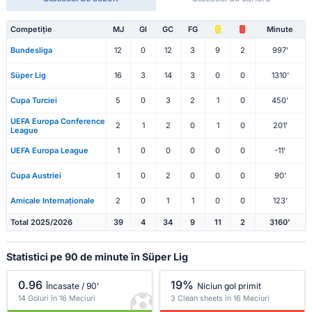
Competiție
MJ
Gl
GC
FG
Minute
Bundesliga
12
0
12
3
9
2
997'
Süper Lig
16
3
14
3
0
0
1310'
Cupa Turciei
5
0
3
2
1
0
450'
UEFA Europa Conference
2
1
2
0
1
0
201'
League
UEFA Europa League
1
0
0
0
0
0
-11'
Cupa Austriei
1
0
2
0
0
0
90'
Amicale Internaționale
2
0
1
1
0
0
123'
Total 2025/2026
39
4
34
9
11
2
3160'
Statistici pe 90 de minute în Süper Lig
0.96
19%
Încasate / 90'
Niciun gol primit
14 Goluri în 16 Meciuri
3 Clean sheets în 16 Meciuri