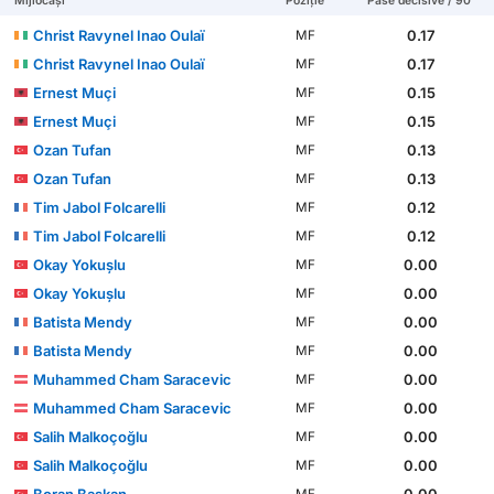
Mijlocași
Poziție
Pase decisive / 90'
Christ Ravynel Inao Oulaï
0.17
MF
Christ Ravynel Inao Oulaï
0.17
MF
Ernest Muçi
0.15
MF
Ernest Muçi
0.15
MF
Ozan Tufan
0.13
MF
Ozan Tufan
0.13
MF
Tim Jabol Folcarelli
0.12
MF
Tim Jabol Folcarelli
0.12
MF
Okay Yokuşlu
0.00
MF
Okay Yokuşlu
0.00
MF
Batista Mendy
0.00
MF
Batista Mendy
0.00
MF
Muhammed Cham Saracevic
0.00
MF
Muhammed Cham Saracevic
0.00
MF
Salih Malkoçoğlu
0.00
MF
Salih Malkoçoğlu
0.00
MF
Boran Başkan
0.00
MF