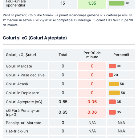
Foul-uri ale
15
1.35
78
oponenților
Până în prezent, Chibuike Nwaiwu a primit 9 cartonașe galbene și 2 cartonașe roșii în
12 meciuri în sezonul 2025/2026 al competiției Bundesliga. Ei comit 1.90 faulturi pe 90
de minute.
Goluri și xG (Goluri Așteptate)
Per 90 de
Goluri, xG, Șuturi
Total
Percentil
minute
0
0
Goluri Marcate
36
0
0
Goluri + Pase decisive
20
0
0
Goluri Acasă
50
0
0
Goluri În Deplasare
56
0.65
0.06
Goluri Așteptate (xG)
35
xG Fără Penalty-uri
0.65
0.06
35
(npxG)
0
N/A
N/A
Penalty-uri Marcate
0
N/A
N/A
Hat-trick-uri