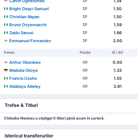
Calvin Ughelumba
1.34
DF
Bright Osayi-Samuel
1.50
DF
Christian Akpan
1.50
DF
Bruno Onyemaechi
1.59
DF
Zaidu Sanusi
1.66
DF
Emmanuel Fernandez
2.00
DF
Portari
Poziție
GÎ / 90'
Arthur Okonkwo
0.00
GK
Maduka Okoye
1.33
GK
Francis Uzoho
1.55
GK
Adabayo Adeley
2.81
GK
Trofee & Titluri
Chibuike Nwaiwu a câștigat 0 titluri până acum în carieră.
Istoricul transferurilor