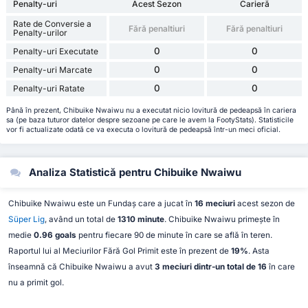
Penalty-uri
Acest Sezon
Carieră
Rate de Conversie a
Fără penaltiuri
Fără penaltiuri
Penalty-urilor
0
0
Penalty-uri Executate
0
0
Penalty-uri Marcate
0
0
Penalty-uri Ratate
Până în prezent, Chibuike Nwaiwu nu a executat nicio lovitură de pedeapsă în cariera
sa (pe baza tuturor datelor despre sezoane pe care le avem la FootyStats). Statisticile
vor fi actualizate odată ce va executa o lovitură de pedeapsă într-un meci oficial.
Analiza Statistică pentru Chibuike Nwaiwu
Chibuike Nwaiwu este un Fundaș care a jucat în
16 meciuri
acest sezon de
Süper Lig
, având un total de
1310 minute
. Chibuike Nwaiwu primește în
medie
0.96 goals
pentru fiecare 90 de minute în care se află în teren.
Raportul lui al Meciurilor Fără Gol Primit este în prezent de
19%
. Asta
înseamnă că Chibuike Nwaiwu a avut
3 meciuri dintr-un total de 16
în care
nu a primit gol.