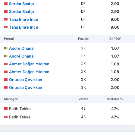
Serdar Saatçı
2.90
DF
Serdar Saatçı
2.90
DF
Taha Emre İnce
9.00
DF
Taha Emre İnce
9.00
DF
Portari
Poziție
GÎ / 90'
André Onana
1.07
GK
André Onana
1.07
GK
Ahmet Doğan Yıldırım
1.08
GK
Ahmet Doğan Yıldırım
1.08
GK
Onuralp Çevikkan
2.00
GK
Onuralp Çevikkan
2.00
GK
Manageri
Vârstă
Victorie %
Fatih Tekke
47
48
%
Fatih Tekke
47
48
%