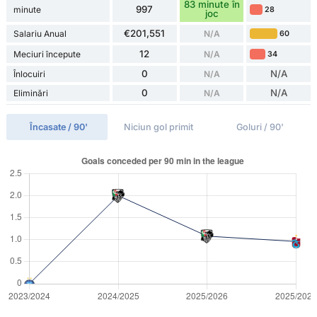
83 minute în
997
minute
28
joc
€201,551
Salariu Anual
N/A
60
12
Meciuri începute
N/A
34
0
N/A
Înlocuiri
N/A
0
N/A
Eliminări
N/A
Încasate / 90'
Niciun gol primit
Goluri / 90'