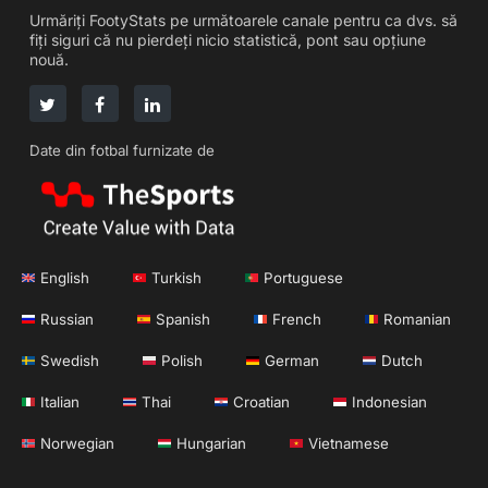
Urmăriți FootyStats pe următoarele canale pentru ca dvs. să
fiți siguri că nu pierdeți nicio statistică, pont sau opțiune
nouă.
Date din fotbal furnizate de
English
Turkish
Portuguese
Russian
Spanish
French
Romanian
Swedish
Polish
German
Dutch
Italian
Thai
Croatian
Indonesian
Norwegian
Hungarian
Vietnamese