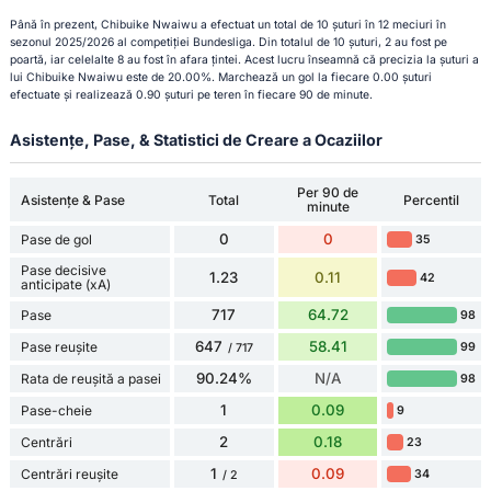
Până în prezent, Chibuike Nwaiwu a efectuat un total de 10 șuturi în 12 meciuri în
sezonul 2025/2026 al competiției Bundesliga. Din totalul de 10 șuturi, 2 au fost pe
poartă, iar celelalte 8 au fost în afara țintei. Acest lucru înseamnă că precizia la șuturi a
lui Chibuike Nwaiwu este de 20.00%. Marchează un gol la fiecare 0.00 șuturi
efectuate și realizează 0.90 șuturi pe teren în fiecare 90 de minute.
Asistențe, Pase, & Statistici de Creare a Ocaziilor
Per 90 de
Asistențe & Pase
Total
Percentil
minute
0
0
Pase de gol
35
Pase decisive
1.23
0.11
42
anticipate (xA)
717
64.72
Pase
98
647
58.41
Pase reușite
99
/ 717
90.24%
N/A
Rata de reușită a pasei
98
1
0.09
Pase-cheie
9
2
0.18
Centrări
23
1
0.09
Centrări reușite
34
/ 2