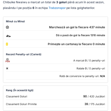
Chibuike Nwaiwu a marcat un total de
3 goluri
până acum în acest sezon,
plasându-l pe poziția
6
în echipa
Trabzonspor
pe lista golgheterilor.
Minut cu Minut
Marchează un gol la fiecare 437 minute
Dă o pasă de gol la fiecare 1310 minute
Primește un cartonaș la fiecare 0 minute
Record Penalty-uri (Carieră)
A marcat
0
/ 0 penalty-uri
PEN
Ratate
0
/ 0 penalty-uri
Rată de conversie la penalty-uri:
N/A
Rang (În această ligă)
90
Clasament Goluri
/ 420 Jucători
39
Clasament Goluri Primite
/ 175 Jucători