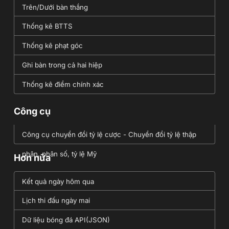
Trên/Dưới bàn thắng
Thống kê BTTS
Thống kê phạt góc
Ghi bàn trong cả hai hiệp
Thống kê điểm chính xác
Công cụ
Công cụ chuyển đổi tỷ lệ cược - Chuyển đổi tỷ lệ thập
phân, phân số, tỷ lệ Mỹ
Hơn nữa
Kết quả ngày hôm qua
Lịch thi đấu ngày mai
Dữ liệu bóng đá API(JSON)