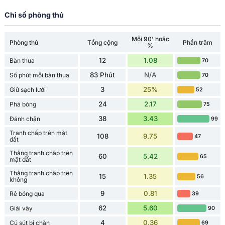
Chỉ số phòng thủ
Mỗi 90' hoặc
Phòng thủ
Tổng cộng
Phần trăm
%
12
1.08
Bàn thua
70
83 Phút
N/A
Số phút mỗi bàn thua
70
3
25%
Giữ sạch lưới
52
24
2.17
Phá bóng
75
38
3.43
Đánh chặn
99
Tranh chấp trên mặt
108
9.75
47
đất
Thắng tranh chấp trên
60
5.42
65
mặt đất
Thắng tranh chấp trên
15
1.35
56
không
9
0.81
Rê bóng qua
39
62
5.60
Giải vây
90
4
0.36
Cú sút bị chặn
69