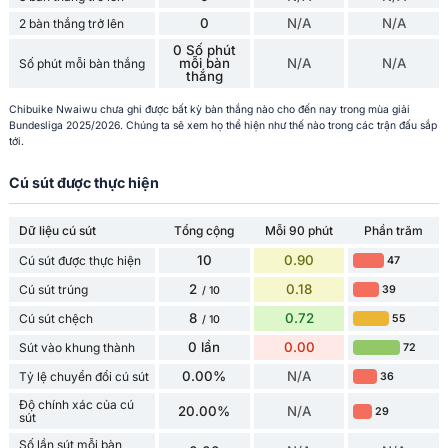
0
N/A
N/A
2 bàn thắng trở lên
0 Số phút
mỗi bàn
N/A
N/A
Số phút mỗi bàn thắng
thắng
Chibuike Nwaiwu chưa ghi được bất kỳ bàn thắng nào cho đến nay trong mùa giải
Bundesliga 2025/2026. Chúng ta sẽ xem họ thể hiện như thế nào trong các trận đấu sắp
tới.
Cú sút được thực hiện
Dữ liệu cú sút
Tổng cộng
Mỗi 90 phút
Phần trăm
10
0.90
Cú sút được thực hiện
47
2
0.18
Cú sút trúng
39
/ 10
8
0.72
Cú sút chệch
55
/ 10
0 lần
0.00
Sút vào khung thành
72
0.00%
N/A
Tỷ lệ chuyển đổi cú sút
36
Độ chính xác của cú
20.00%
N/A
29
sút
Số lần sút mỗi bàn