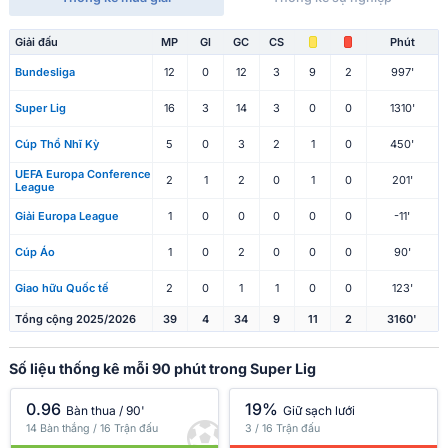
Giải đấu
MP
Gl
GC
CS
Phút
Bundesliga
12
0
12
3
9
2
997'
Super Lig
16
3
14
3
0
0
1310'
Cúp Thổ Nhĩ Kỳ
5
0
3
2
1
0
450'
UEFA Europa Conference
2
1
2
0
1
0
201'
League
Giải Europa League
1
0
0
0
0
0
-11'
Cúp Áo
1
0
2
0
0
0
90'
Giao hữu Quốc tế
2
0
1
1
0
0
123'
Tổng cộng 2025/2026
39
4
34
9
11
2
3160'
Số liệu thống kê mỗi 90 phút trong Super Lig
0.96
19%
Bàn thua / 90'
Giữ sạch lưới
14 Bàn thắng / 16 Trận đấu
3 / 16 Trận đấu