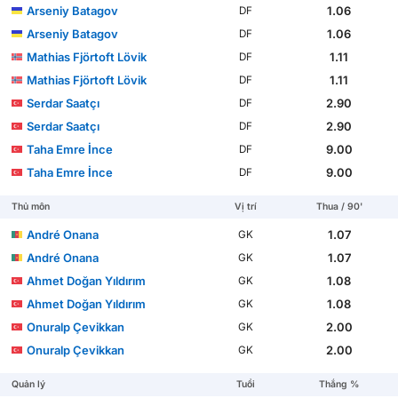
Arseniy Batagov
1.06
DF
Arseniy Batagov
1.06
DF
Mathias Fjörtoft Lövik
1.11
DF
Mathias Fjörtoft Lövik
1.11
DF
Serdar Saatçı
2.90
DF
Serdar Saatçı
2.90
DF
Taha Emre İnce
9.00
DF
Taha Emre İnce
9.00
DF
Thủ môn
Vị trí
Thua / 90'
André Onana
1.07
GK
André Onana
1.07
GK
Ahmet Doğan Yıldırım
1.08
GK
Ahmet Doğan Yıldırım
1.08
GK
Onuralp Çevikkan
2.00
GK
Onuralp Çevikkan
2.00
GK
Quản lý
Tuổi
Thắng %