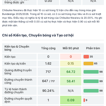
0.00
N/A
N/A
thắng được ghi
Chibuike Nwaiwu đã thực hiện 10 cú sút trong 12 trận cho đến nay trong mùa giải
Bundesliga 2025/2026. Trong số 10 cú sút, có 2 cú sút trúng mục tiêu và 8 cú sút trượt
mục tiêu. Điều này có nghĩa là tỷ lệ sút trúng của Chibuike Nwaiwu là 20.00%. Họ ghi
được một bàn thắng cứ mỗi 0.00 cú sút họ thực hiện và thực hiện 0.90 cú sút mỗi 90
phút trên sân.
Chỉ số Kiến tạo, Chuyền bóng và Tạo cơ hội
Kiến tạo & Chuyền
Tổng cộng
Mỗi 90 phút
Phần trăm
bóng
0
0
Kiến tạo
35
1.62
0.15
Kiến tạo dự kiến
65
Quảng đường truyền
717
64.72
98
bóng
Đường chuyền thành
647
58.41
99
/ 717
công
Tỷ lệ hoàn thành
90.24%
N/A
98
đường chuyền
Đường chuyền quyết
1
0.09
9
định