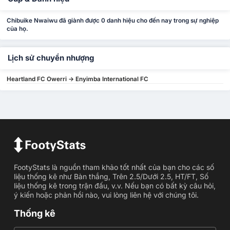
Chibuike Nwaiwu đã giành được 0 danh hiệu cho đến nay trong sự nghiệp
của họ.
Lịch sử chuyển nhượng
Heartland FC Owerri -> Enyimba International FC
FootyStats là nguồn tham khảo tốt nhất của bạn cho các số
liệu thống kê như Bàn thắng, Trên 2.5/Dưới 2.5, HT/FT, Số
liệu thống kê trong trận đấu, v.v. Nếu bạn có bất kỳ câu hỏi,
ý kiến hoặc phản hồi nào, vui lòng liên hệ với chúng tôi.
Thống kê