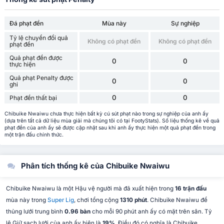
Đá phạt đền
Mùa này
Sự nghiệp
Tỷ lệ chuyển đổi quả
Không có phạt đền
Không có phạt đền
phạt đền
Quả phạt đền được
0
0
thực hiện
Quả phạt Penalty được
0
0
ghi
0
0
Phạt đền thất bại
Chibuike Nwaiwu chưa thực hiện bất kỳ cú sút phạt nào trong sự nghiệp của anh ấy
(dựa trên tất cả dữ liệu mùa giải mà chúng tôi có tại FootyStats). Số liệu thống kê về quả
phạt đền của anh ấy sẽ được cập nhật sau khi anh ấy thực hiện một quả phạt đền trong
một trận đấu chính thức.
Phân tích thống kê của Chibuike Nwaiwu
Chibuike Nwaiwu là một Hậu vệ người mà đã xuất hiện trong
16 trận đấu
mùa này trong
Super Lig
, chơi tổng cộng
1310 phút
. Chibuike Nwaiwu để
thủng lưới trung bình
0.96 bàn
cho mỗi 90 phút anh ấy có mặt trên sân. Tỷ
lệ Giữ sạch lưới của anh ấy hiện là
19%
. Điều đó có nghĩa là Chibuike