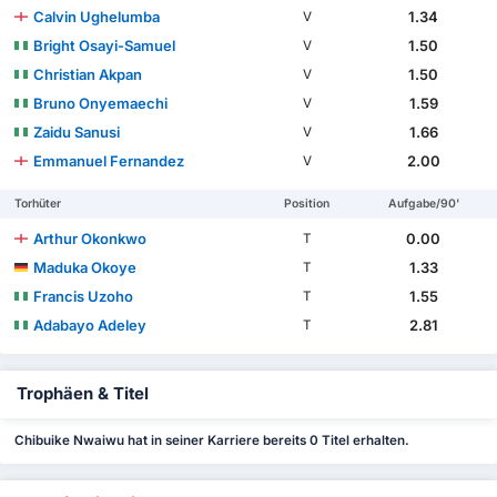
Calvin Ughelumba
1.34
V
Bright Osayi-Samuel
1.50
V
Christian Akpan
1.50
V
Bruno Onyemaechi
1.59
V
Zaidu Sanusi
1.66
V
Emmanuel Fernandez
2.00
V
Torhüter
Position
Aufgabe/90'
Arthur Okonkwo
0.00
T
Maduka Okoye
1.33
T
Francis Uzoho
1.55
T
Adabayo Adeley
2.81
T
Trophäen & Titel
Chibuike Nwaiwu hat in seiner Karriere bereits 0 Titel erhalten.