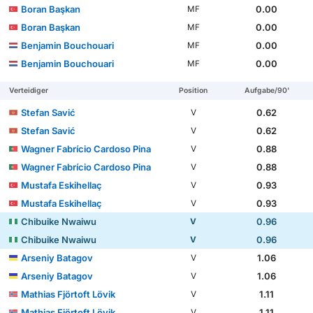
Boran Başkan
0.00
MF
Boran Başkan
0.00
MF
Benjamin Bouchouari
0.00
MF
Benjamin Bouchouari
0.00
MF
Verteidiger
Position
Aufgabe/90'
Stefan Savić
0.62
V
Stefan Savić
0.62
V
Wagner Fabrício Cardoso Pina
0.88
V
Wagner Fabrício Cardoso Pina
0.88
V
Mustafa Eskihellaç
0.93
V
Mustafa Eskihellaç
0.93
V
Chibuike Nwaiwu
0.96
V
Chibuike Nwaiwu
0.96
V
Arseniy Batagov
1.06
V
Arseniy Batagov
1.06
V
Mathias Fjörtoft Lövik
1.11
V
Mathias Fjörtoft Lövik
1.11
V