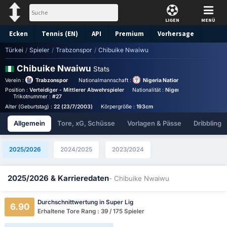
LIGEN
MENÜ
Ecken
Tennis (EN)
API
Premium
Vorhersage
Türkei
/
Spieler
/
Trabzonspor
/
Chibuike Nwaiwu
Chibuike Nwaiwu
Stats
Verein :
Trabzonspor
Nationalmannschaft :
Nigeria National Team
Position :
Verteidiger - Mittlerer Abwehrspieler
Nationalität :
Nigeria
Birthplace :
Ni
Trikotnummer :
#27
Alter (Geburtstag) :
22 (23/7/2003)
Körpergröße :
193cm
Allgemein
Tore, xG, Schüsse
Vorlagen & Pässe
Dribbling
2025/2026
2024/2025
2023/2024
2025/2026 & Karrieredaten
- Chibuike Nwaiwu
Durchschnittwertung in Super Lig
6.90
Erhaltene Tore Rang : 39 / 175 Spieler