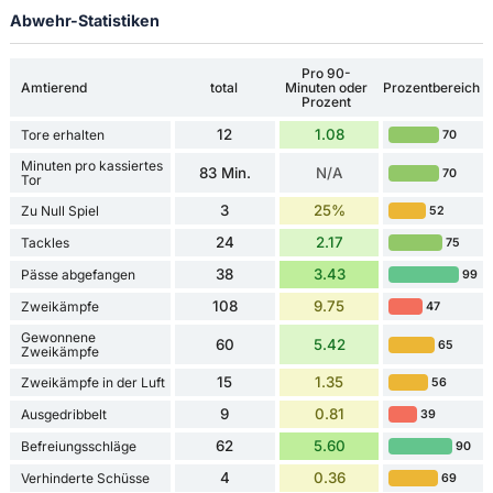
Abwehr-Statistiken
Pro 90-
Amtierend
total
Minuten oder
Prozentbereich
Prozent
12
1.08
Tore erhalten
70
Minuten pro kassiertes
83 Min.
N/A
70
Tor
3
25%
Zu Null Spiel
52
24
2.17
Tackles
75
38
3.43
Pässe abgefangen
99
108
9.75
Zweikämpfe
47
Gewonnene
60
5.42
65
Zweikämpfe
15
1.35
Zweikämpfe in der Luft
56
9
0.81
Ausgedribbelt
39
62
5.60
Befreiungsschläge
90
4
0.36
Verhinderte Schüsse
69