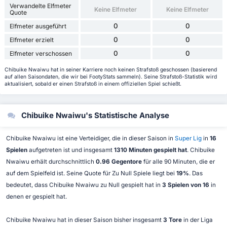
Verwandelte Elfmeter
Keine Elfmeter
Keine Elfmeter
Quote
0
0
Elfmeter ausgeführt
0
0
Elfmeter erzielt
0
0
Elfmeter verschossen
Chibuike Nwaiwu hat in seiner Karriere noch keinen Strafstoß geschossen (basierend
auf allen Saisondaten, die wir bei FootyStats sammeln). Seine Strafstoß-Statistik wird
aktualisiert, sobald er einen Strafstoß in einem offiziellen Spiel schießt.
Chibuike Nwaiwu's Statistische Analyse
Chibuike Nwaiwu ist eine Verteidiger, die in dieser Saison in
Super Lig
in
16
Spielen
aufgetreten ist und insgesamt
1310 Minuten gespielt hat
. Chibuike
Nwaiwu erhält durchschnittlich
0.96 Gegentore
für alle 90 Minuten, die er
auf dem Spielfeld ist. Seine Quote für Zu Null Spiele liegt bei
19%
. Das
bedeutet, dass Chibuike Nwaiwu zu Null gespielt hat in
3 Spielen von 16
in
denen er gespielt hat.
Chibuike Nwaiwu hat in dieser Saison bisher insgesamt
3 Tore
in der Liga