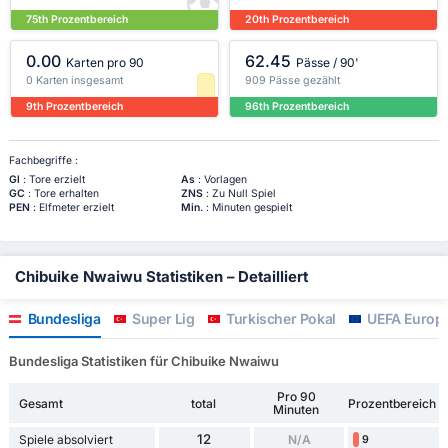
75th Prozentbereich
20th Prozentbereich
0.00
62.45
Karten pro 90
Pässe / 90'
0 Karten insgesamt
909 Pässe gezählt
9th Prozentbereich
96th Prozentbereich
Fachbegriffe :
Gl
: Tore erzielt
As
: Vorlagen
GC
: Tore erhalten
ZNS
: Zu Null Spiel
PEN
: Elfmeter erzielt
Min.
: Minuten gespielt
Chibuike Nwaiwu Statistiken – Detailliert
Bundesliga
Super Lig
Turkischer Pokal
UEFA Europa
Bundesliga Statistiken für Chibuike Nwaiwu
Pro 90
Gesamt
total
Prozentbereich
Minuten
12
Spiele absolviert
N/A
9