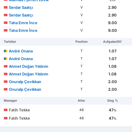
Serdar Saatçı
2.90
V
Serdar Saatçı
2.90
V
Taha Emre İnce
9.00
V
Taha Emre İnce
9.00
V
Torhüter
Position
Aufgabe/90'
André Onana
1.07
T
André Onana
1.07
T
Ahmet Doğan Yıldırım
1.08
T
Ahmet Doğan Yıldırım
1.08
T
Onuralp Çevikkan
2.00
T
Onuralp Çevikkan
2.00
T
Manager
Alter
Sieg %
Fatih Tekke
47
48
%
Fatih Tekke
47
48
%