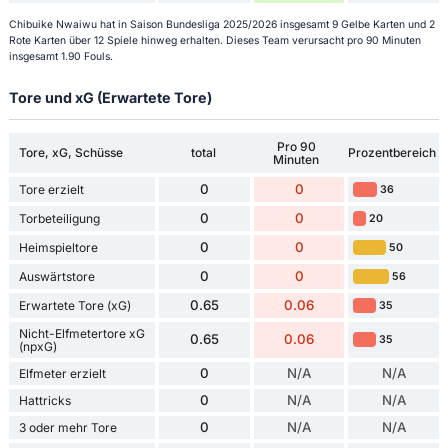
Chibuike Nwaiwu hat in Saison Bundesliga 2025/2026 insgesamt 9 Gelbe Karten und 2
Rote Karten über 12 Spiele hinweg erhalten. Dieses Team verursacht pro 90 Minuten
insgesamt 1.90 Fouls.
Tore und xG (Erwartete Tore)
Pro 90
Tore, xG, Schüsse
total
Prozentbereich
Minuten
0
0
Tore erzielt
36
0
0
Torbeteiligung
20
0
0
Heimspieltore
50
0
0
Auswärtstore
56
0.65
0.06
Erwartete Tore (xG)
35
Nicht-Elfmetertore xG
0.65
0.06
35
(npxG)
0
N/A
N/A
Elfmeter erzielt
0
N/A
N/A
Hattricks
0
N/A
N/A
3 oder mehr Tore