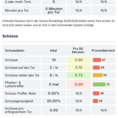
0
N/A
N/A
2 oder mehr Tore
0 Minuten
N/A
N/A
Minuten pro Tor
pro Tor
Chibuike Nwaiwu hat in der Saison Bundesliga 2025/2026 bisher keine Tore erzielt. Es
wird sich sehen lassen, wie er sich in den kommenden Spielen schlägt.
Schüsse
Pro 90
Schussdaten
total
Prozentbereich
Minuten
10
0.90
Schüsse
47
2
0.18
Schüsse auf das Tor
39
/ 10
8
0.72
Schüsse neben das Tor
55
/ 10
Pfosten- &
0 mal
0.00
72
Lattentreffer
0.00%
N/A
Schuss-Treffer-Rate
36
20.00%
N/A
Schussgenauigkeit
29
Schüsse pro
0.00
N/A
N/A
erfolgreichem Tor