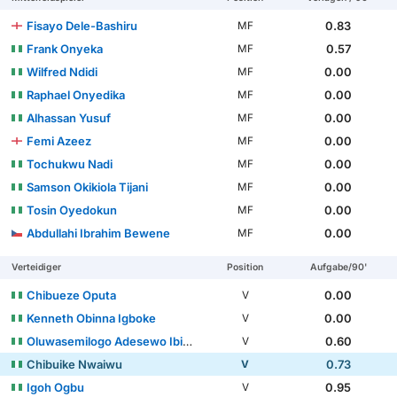
Fisayo Dele-Bashiru
0.83
MF
Frank Onyeka
0.57
MF
Wilfred Ndidi
0.00
MF
Raphael Onyedika
0.00
MF
Alhassan Yusuf
0.00
MF
Femi Azeez
0.00
MF
Tochukwu Nadi
0.00
MF
Samson Okikiola Tijani
0.00
MF
Tosin Oyedokun
0.00
MF
Abdullahi Ibrahim Bewene
0.00
MF
Verteidiger
Position
Aufgabe/90'
Chibueze Oputa
0.00
V
Kenneth Obinna Igboke
0.00
V
Oluwasemilogo Adesewo Ibidapo Ajayi
0.60
V
Chibuike Nwaiwu
0.73
V
Igoh Ogbu
0.95
V