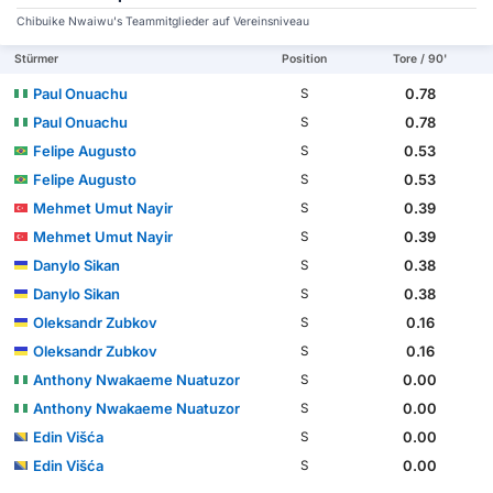
Chibuike Nwaiwu's Teammitglieder auf Vereinsniveau
Stürmer
Position
Tore / 90'
Paul Onuachu
0.78
S
Paul Onuachu
0.78
S
Felipe Augusto
0.53
S
Felipe Augusto
0.53
S
Mehmet Umut Nayir
0.39
S
Mehmet Umut Nayir
0.39
S
Danylo Sikan
0.38
S
Danylo Sikan
0.38
S
Oleksandr Zubkov
0.16
S
Oleksandr Zubkov
0.16
S
Anthony Nwakaeme Nuatuzor
0.00
S
Anthony Nwakaeme Nuatuzor
0.00
S
Edin Višća
0.00
S
Edin Višća
0.00
S