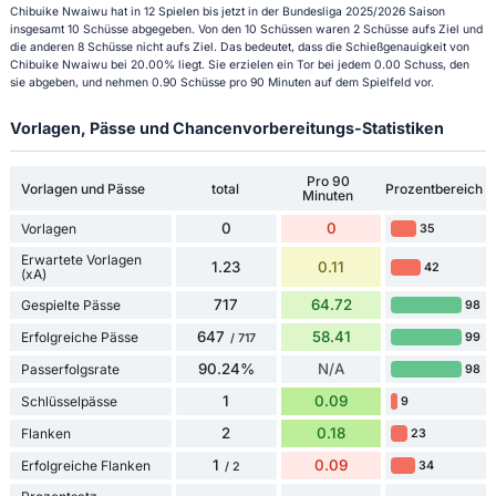
Chibuike Nwaiwu hat in 12 Spielen bis jetzt in der Bundesliga 2025/2026 Saison
insgesamt 10 Schüsse abgegeben. Von den 10 Schüssen waren 2 Schüsse aufs Ziel und
die anderen 8 Schüsse nicht aufs Ziel. Das bedeutet, dass die Schießgenauigkeit von
Chibuike Nwaiwu bei 20.00% liegt. Sie erzielen ein Tor bei jedem 0.00 Schuss, den
sie abgeben, und nehmen 0.90 Schüsse pro 90 Minuten auf dem Spielfeld vor.
Vorlagen, Pässe und Chancenvorbereitungs-Statistiken
Pro 90
Vorlagen und Pässe
total
Prozentbereich
Minuten
0
0
Vorlagen
35
Erwartete Vorlagen
1.23
0.11
42
(xA)
717
64.72
Gespielte Pässe
98
647
58.41
Erfolgreiche Pässe
99
/ 717
90.24%
N/A
Passerfolgsrate
98
1
0.09
Schlüsselpässe
9
2
0.18
Flanken
23
1
0.09
Erfolgreiche Flanken
34
/ 2