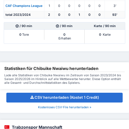
CAF Champions League
1
0
0
0
0
0
3'
total 2023/2024
2
0
0
1
0
0
93'
/ 90 min
/ 90 min
Karte / 90 min
0
Tore
0
0
Karte
Erhalten
Statistiken für Chibuike Nwaiwu herunterladen
Lade alle Statistiken von Chibuike Nwaiwu im Zeitraum von Saison 2023/2024 bis
Saison 2025/2026 im Hinblick auf alle Wettbewerbe herunter. Diese Option enthält
alle Gesamt- und Durchschnittstatistiken des Spielers.
CSV herunterladen (Kostet 1 Credit)
Kostenloses CSV-File herunterladen »
Trabzonspor Mannschaft