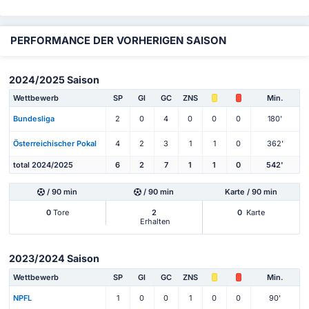
PERFORMANCE DER VORHERIGEN SAISON
2024/2025 Saison
Wettbewerb
SP
Gl
GC
ZNS
Min.
Bundesliga
2
0
4
0
0
0
180'
Österreichischer Pokal
4
2
3
1
1
0
362'
total 2024/2025
6
2
7
1
1
0
542'
/ 90 min
/ 90 min
Karte / 90 min
0
Tore
2
0
Karte
Erhalten
2023/2024 Saison
Wettbewerb
SP
Gl
GC
ZNS
Min.
NPFL
1
0
0
1
0
0
90'