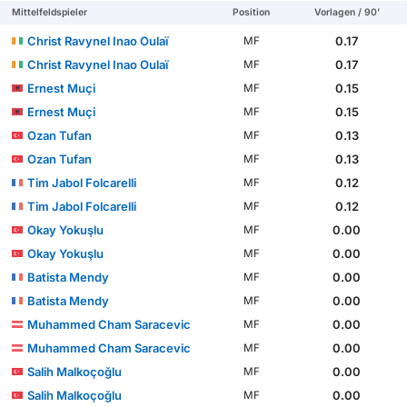
Mittelfeldspieler
Position
Vorlagen / 90'
Christ Ravynel Inao Oulaï
0.17
MF
Christ Ravynel Inao Oulaï
0.17
MF
Ernest Muçi
0.15
MF
Ernest Muçi
0.15
MF
Ozan Tufan
0.13
MF
Ozan Tufan
0.13
MF
Tim Jabol Folcarelli
0.12
MF
Tim Jabol Folcarelli
0.12
MF
Okay Yokuşlu
0.00
MF
Okay Yokuşlu
0.00
MF
Batista Mendy
0.00
MF
Batista Mendy
0.00
MF
Muhammed Cham Saracevic
0.00
MF
Muhammed Cham Saracevic
0.00
MF
Salih Malkoçoğlu
0.00
MF
Salih Malkoçoğlu
0.00
MF