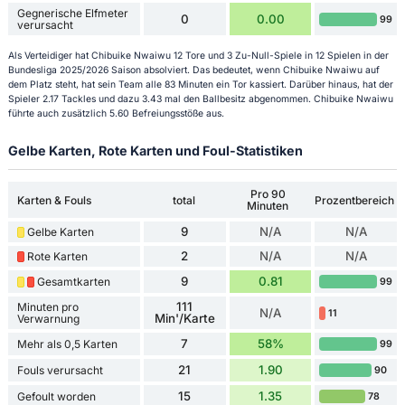
Gegnerische Elfmeter
0
0.00
99
verursacht
Als Verteidiger hat Chibuike Nwaiwu 12 Tore und 3 Zu-Null-Spiele in 12 Spielen in der
Bundesliga 2025/2026 Saison absolviert. Das bedeutet, wenn Chibuike Nwaiwu auf
dem Platz steht, hat sein Team alle 83 Minuten ein Tor kassiert. Darüber hinaus, hat der
Spieler 2.17 Tackles und dazu 3.43 mal den Ballbesitz abgenommen. Chibuike Nwaiwu
führte auch zusätzlich 5.60 Befreiungsstöße aus.
Gelbe Karten, Rote Karten und Foul-Statistiken
Pro 90
Karten & Fouls
total
Prozentbereich
Minuten
9
N/A
N/A
Gelbe Karten
2
N/A
N/A
Rote Karten
9
0.81
Gesamtkarten
99
111
Minuten pro
N/A
11
Min'/Karte
Verwarnung
7
58%
Mehr als 0,5 Karten
99
21
1.90
Fouls verursacht
90
15
1.35
Gefoult worden
78