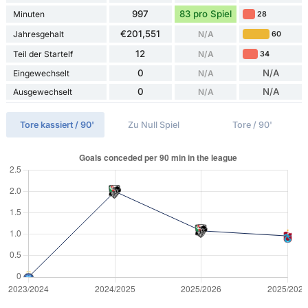
997
83 pro Spiel
Minuten
28
€201,551
Jahresgehalt
N/A
60
12
Teil der Startelf
N/A
34
0
N/A
Eingewechselt
N/A
0
N/A
Ausgewechselt
N/A
Tore kassiert / 90'
Zu Null Spiel
Tore / 90'