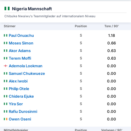
Nigeria Mannschaft
Chibuike Nwaiwu's Teammitglieder auf internationalem Niveau
Stürmer
Position
Tore / 90'
Paul Onuachu
1.18
S
Moses Simon
0.66
S
Akor Adams
0.63
S
Terem Moffi
0.63
S
Ademola Lookman
0.00
S
Samuel Chukwueze
0.00
S
Alex Iwobi
0.00
S
Philip Otele
0.00
S
Chidera Ejuke
0.00
S
Yira Sor
0.00
S
Rafiu Durosinmi
0.00
S
Owen Oseni
0.00
S
Mittelfeldspieler
Position
Vorlagen / 90'