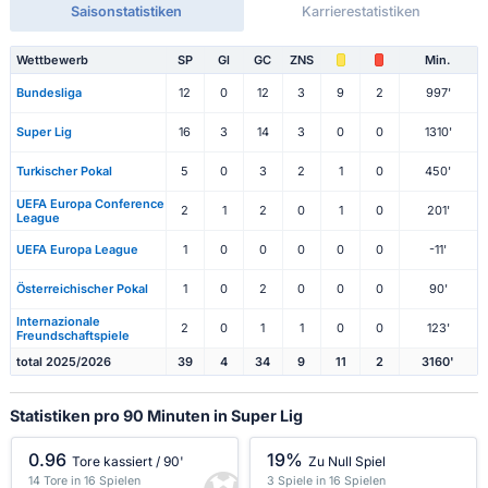
Saisonstatistiken
Karrierestatistiken
Wettbewerb
SP
Gl
GC
ZNS
Min.
Bundesliga
12
0
12
3
9
2
997'
Super Lig
16
3
14
3
0
0
1310'
Turkischer Pokal
5
0
3
2
1
0
450'
UEFA Europa Conference
2
1
2
0
1
0
201'
League
UEFA Europa League
1
0
0
0
0
0
-11'
Österreichischer Pokal
1
0
2
0
0
0
90'
Internazionale
2
0
1
1
0
0
123'
Freundschaftspiele
total 2025/2026
39
4
34
9
11
2
3160'
Statistiken pro 90 Minuten in Super Lig
0.96
19%
Tore kassiert / 90'
Zu Null Spiel
14 Tore in 16 Spielen
3 Spiele in 16 Spielen