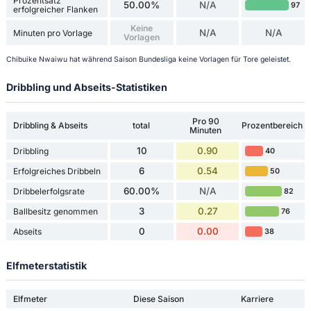
Prozentsatz
50.00%
N/A
97
erfolgreicher Flanken
Keine
N/A
N/A
Minuten pro Vorlage
Vorlagen
Chibuike Nwaiwu hat während Saison Bundesliga keine Vorlagen für Tore geleistet.
Dribbling und Abseits-Statistiken
Pro 90
Dribbling & Abseits
total
Prozentbereich
Minuten
10
0.90
Dribbling
40
6
0.54
Erfolgreiches Dribbeln
50
60.00%
N/A
Dribbelerfolgsrate
82
3
0.27
Ballbesitz genommen
76
0
0.00
Abseits
38
Elfmeterstatistik
Elfmeter
Diese Saison
Karriere