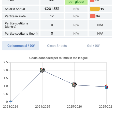
minuti
28
per gioco
€201,551
Salario Annuo
N/A
60
12
Partite iniziate
N/A
34
Partite sostituite
0
N/A
N/A
(dentro)
0
N/A
Partite sostituite (fuori)
N/A
Gol concessi / 90'
Clean Sheets
Gol / 90'