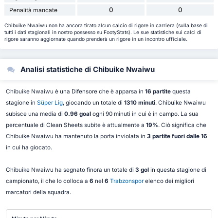
0
0
Penalità mancate
Chibuike Nwaiwu non ha ancora tirato alcun calcio di rigore in carriera (sulla base di
tutti i dati stagionali in nostro possesso su FootyStats). Le sue statistiche sui calci di
rigore saranno aggiornate quando prenderà un rigore in un incontro ufficiale.
Analisi statistiche di Chibuike Nwaiwu
Chibuike Nwaiwu è una Difensore che è apparsa in
16 partite
questa
stagione in
Süper Lig
, giocando un totale di
1310 minuti
. Chibuike Nwaiwu
subisce una media di
0.96 goal
ogni 90 minuti in cui è in campo. La sua
percentuale di Clean Sheets subite è attualmente a
19%
. Ciò significa che
Chibuike Nwaiwu ha mantenuto la porta inviolata in
3 partite fuori dalle 16
in cui ha giocato.
Chibuike Nwaiwu ha segnato finora un totale di
3 gol
in questa stagione di
campionato, il che lo colloca a
6
nel
6
Trabzonspor
elenco dei migliori
marcatori della squadra.