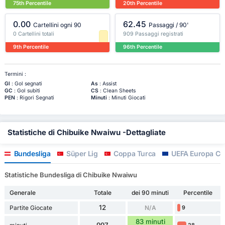
75th Percentile
20th Percentile
0.00
62.45
Cartellini ogni 90
Passaggi / 90'
0 Cartellini totali
909 Passaggi registrati
9th Percentile
96th Percentile
Termini :
Gl
: Gol segnati
As
: Assist
GC
: Gol subiti
CS
: Clean Sheets
PEN
: Rigori Segnati
Minuti
: Minuti Giocati
Statistiche di Chibuike Nwaiwu -Dettagliate
Bundesliga
Süper Lig
Coppa Turca
UEFA Europa Co
Statistiche Bundesliga di Chibuike Nwaiwu
Generale
Totale
dei 90 minuti
Percentile
12
Partite Giocate
N/A
9
83 minuti
997