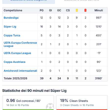
Competizione
PG
Gl
GC
CS
Minuti
Bundesliga
12
0
12
3
9
2
997'
Süper Lig
16
3
14
3
0
0
1310'
Coppa Turca
5
0
3
2
1
0
450'
UEFA Europa Conference
2
1
2
0
1
0
201'
League
UEFA Europa League
1
0
0
0
0
0
-11'
Coppa Austriaca
1
0
2
0
0
0
90'
Amichevoli internazionali
2
0
1
1
0
0
123'
Totale 2025/2026
39
4
34
9
11
2
3160'
Statistiche dei 90 minuti nel Süper Lig
0.96
19%
Gol concessi / 90'
Clean Sheets
14 Gol in 16 Partite
3 Clean Sheets in 16 Partite