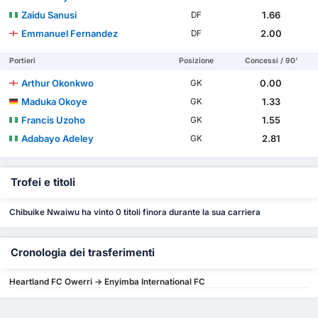
Zaidu Sanusi
1.66
DF
Emmanuel Fernandez
2.00
DF
Portieri
Posizione
Concessi / 90'
Arthur Okonkwo
0.00
GK
Maduka Okoye
1.33
GK
Francis Uzoho
1.55
GK
Adabayo Adeley
2.81
GK
Trofei e titoli
Chibuike Nwaiwu ha vinto 0 titoli finora durante la sua carriera
Cronologia dei trasferimenti
Heartland FC Owerri -> Enyimba International FC