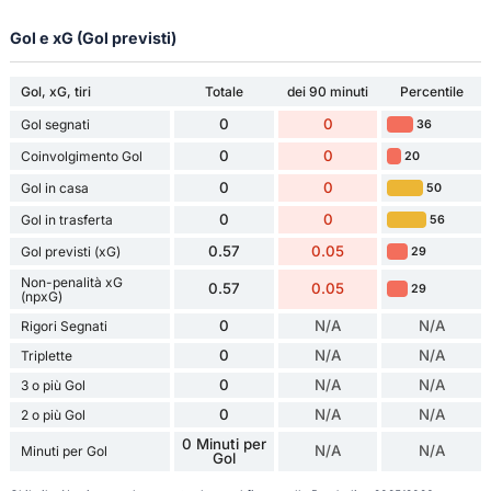
Gol e xG (Gol previsti)
Gol, xG, tiri
Totale
dei 90 minuti
Percentile
0
0
Gol segnati
36
0
0
Coinvolgimento Gol
20
0
0
Gol in casa
50
0
0
Gol in trasferta
56
0.57
0.05
Gol previsti (xG)
29
Non-penalità xG
0.57
0.05
29
(npxG)
0
N/A
N/A
Rigori Segnati
0
N/A
N/A
Triplette
0
N/A
N/A
3 o più Gol
0
N/A
N/A
2 o più Gol
0 Minuti per
N/A
N/A
Minuti per Gol
Gol