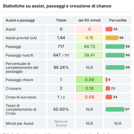
Statistiche su assist, passaggi e creazione di chance
Assist e passaggi
Totale
dei 90 minuti
Percentile
0
0
Assist
35
1.64
0.15
Assist previsti (xA)
66
717
64.72
Passaggi
98
647
58.41
Passaggi riusciti
99
/ 717
Percentuale di
90.24%
N/A
completamento del
98
passaggio
1
0.09
Passaggi chiave
9
2
0.18
Crossare
23
1
0.09
Cross di successo
34
/ 2
Tasso di
50.00%
N/A
completamento di
97
Cross
Nessun
N/A
N/A
Minuti per Assist
Assist