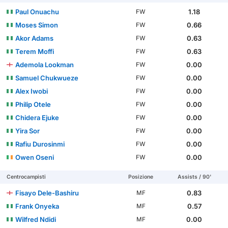
Paul Onuachu
1.18
FW
Moses Simon
0.66
FW
Akor Adams
0.63
FW
Terem Moffi
0.63
FW
Ademola Lookman
0.00
FW
Samuel Chukwueze
0.00
FW
Alex Iwobi
0.00
FW
Philip Otele
0.00
FW
Chidera Ejuke
0.00
FW
Yira Sor
0.00
FW
Rafiu Durosinmi
0.00
FW
Owen Oseni
0.00
FW
Centrocampisti
Posizione
Assists / 90'
Fisayo Dele-Bashiru
0.83
MF
Frank Onyeka
0.57
MF
Wilfred Ndidi
0.00
MF