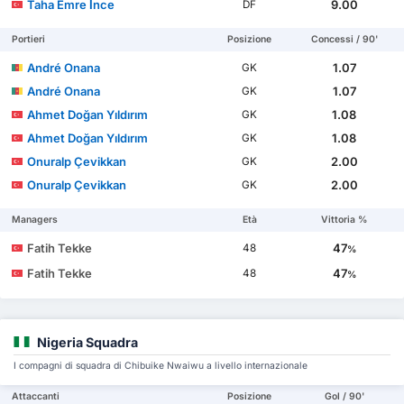
Taha Emre İnce
9.00
DF
Portieri
Posizione
Concessi / 90'
André Onana
1.07
GK
André Onana
1.07
GK
Ahmet Doğan Yıldırım
1.08
GK
Ahmet Doğan Yıldırım
1.08
GK
Onuralp Çevikkan
2.00
GK
Onuralp Çevikkan
2.00
GK
Managers
Età
Vittoria %
Fatih Tekke
47
48
%
Fatih Tekke
47
48
%
Nigeria Squadra
I compagni di squadra di Chibuike Nwaiwu a livello internazionale
Attaccanti
Posizione
Gol / 90'