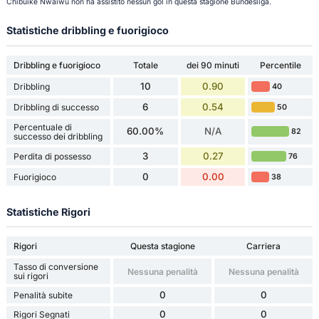
Chibuike Nwaiwu non ha assistito nessun gol in questa stagione Bundesliga.
Statistiche dribbling e fuorigioco
Dribbling e fuorigioco
Totale
dei 90 minuti
Percentile
10
0.90
Dribbling
40
6
0.54
Dribbling di successo
50
Percentuale di
60.00%
N/A
82
successo dei dribbling
3
0.27
Perdita di possesso
76
0
0.00
Fuorigioco
38
Statistiche Rigori
Rigori
Questa stagione
Carriera
Tasso di conversione
Nessuna penalità
Nessuna penalità
sui rigori
0
0
Penalità subite
0
0
Rigori Segnati