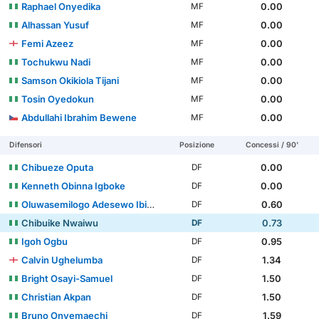
Raphael Onyedika
0.00
MF
Alhassan Yusuf
0.00
MF
Femi Azeez
0.00
MF
Tochukwu Nadi
0.00
MF
Samson Okikiola Tijani
0.00
MF
Tosin Oyedokun
0.00
MF
Abdullahi Ibrahim Bewene
0.00
MF
Difensori
Posizione
Concessi / 90'
Chibueze Oputa
0.00
DF
Kenneth Obinna Igboke
0.00
DF
Oluwasemilogo Adesewo Ibidapo Ajayi
0.60
DF
Chibuike Nwaiwu
0.73
DF
Igoh Ogbu
0.95
DF
Calvin Ughelumba
1.34
DF
Bright Osayi-Samuel
1.50
DF
Christian Akpan
1.50
DF
Bruno Onyemaechi
1.59
DF