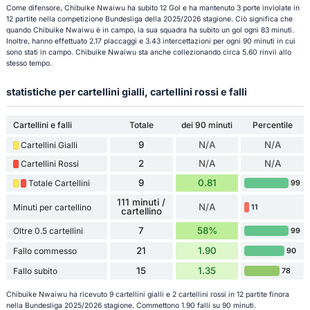
Come difensore, Chibuike Nwaiwu ha subito 12 Gol e ha mantenuto 3 porte inviolate in
12 partite nella competizione Bundesliga della 2025/2026 stagione. Ciò significa che
quando Chibuike Nwaiwu è in campo, la sua squadra ha subito un gol ogni 83 minuti.
Inoltre, hanno effettuato 2.17 placcaggi e 3.43 intercettazioni per ogni 90 minuti in cui
sono stati in campo. Chibuike Nwaiwu sta anche collezionando circa 5.60 rinvii allo
stesso tempo.
statistiche per cartellini gialli, cartellini rossi e falli
Cartellini e falli
Totale
dei 90 minuti
Percentile
9
N/A
N/A
Cartellini Gialli
2
N/A
N/A
Cartellini Rossi
9
0.81
Totale Cartellini
99
111 minuti /
N/A
Minuti per cartellino
11
cartellino
7
58%
Oltre 0.5 cartellini
99
21
1.90
Fallo commesso
90
15
1.35
Fallo subito
78
Chibuike Nwaiwu ha ricevuto 9 cartellini gialli e 2 cartellini rossi in 12 partite finora
nella Bundesliga 2025/2026 stagione. Commettono 1.90 falli su 90 minuti.