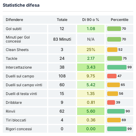
Statistiche difesa
Difendere
Totale
Di 90 o %
Percentile
12
1.08
Gol subiti
70
Minuti per Gol
83 Minuti
N/A
70
concessi
3
25%
Clean Sheets
52
24
2.17
Tackle
75
38
3.43
Intercettazione
99
108
9.75
Duelli sul campo
47
60
5.42
Duelli sul campo vinti
65
15
1.35
Duelli di testa vinti
56
9
0.81
Dribblare
39
62
5.60
Rinvii
90
4
0.36
Tiri bloccati
69
0
0.00
Rigori concessi
99