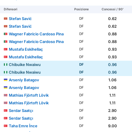
Difensori
Posizione
Concessi / 90'
Stefan Savić
0.62
DF
Stefan Savić
0.62
DF
Wagner Fabrício Cardoso Pina
0.88
DF
Wagner Fabrício Cardoso Pina
0.88
DF
Mustafa Eskihellaç
0.93
DF
Mustafa Eskihellaç
0.93
DF
Chibuike Nwaiwu
0.96
DF
Chibuike Nwaiwu
0.96
DF
Arseniy Batagov
1.06
DF
Arseniy Batagov
1.06
DF
Mathias Fjörtoft Lövik
1.11
DF
Mathias Fjörtoft Lövik
1.11
DF
Serdar Saatçı
2.90
DF
Serdar Saatçı
2.90
DF
Taha Emre İnce
9.00
DF