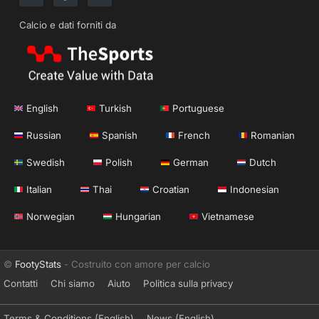
Calcio e dati forniti da
English
Turkish
Portuguese
Russian
Spanish
French
Romanian
Swedish
Polish
German
Dutch
Italian
Thai
Croatian
Indonesian
Norwegian
Hungarian
Vietnamese
©
FootyStats
- Costruito con amore per calcio
Contatti
Chi siamo
Aiuto
Politica sulla privacy
Terms & Conditions (English)
News (English)