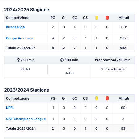
2024/2025 Stagione
Competizione
PG
Gl
GC
CS
Minuti
Bundesliga
2
0
4
0
0
0
180'
Coppa Austriaca
4
2
3
1
1
0
362'
Totale 2024/2025
6
2
7
1
1
0
542'
/ 90 min
/ 90 min
Prenotazioni / 90 min
0
Gol
2
0
Prenotazioni
Subiti
2023/2024 Stagione
Competizione
PG
Gl
GC
CS
Minuti
NPFL
1
0
0
1
0
0
90'
CAF Champions League
1
0
0
0
0
0
3'
Totale 2023/2024
2
0
0
1
0
0
93'