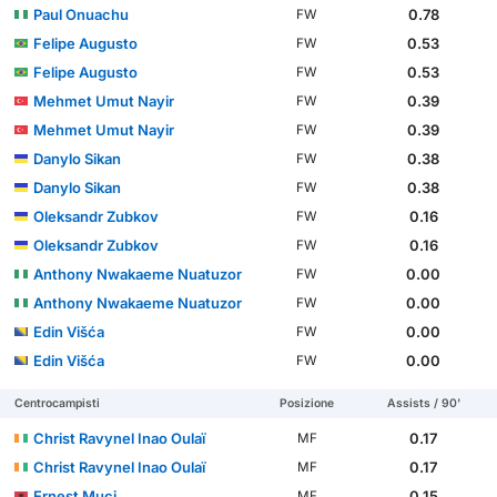
Paul Onuachu
0.78
FW
Felipe Augusto
0.53
FW
Felipe Augusto
0.53
FW
Mehmet Umut Nayir
0.39
FW
Mehmet Umut Nayir
0.39
FW
Danylo Sikan
0.38
FW
Danylo Sikan
0.38
FW
Oleksandr Zubkov
0.16
FW
Oleksandr Zubkov
0.16
FW
Anthony Nwakaeme Nuatuzor
0.00
FW
Anthony Nwakaeme Nuatuzor
0.00
FW
Edin Višća
0.00
FW
Edin Višća
0.00
FW
Centrocampisti
Posizione
Assists / 90'
Christ Ravynel Inao Oulaï
0.17
MF
Christ Ravynel Inao Oulaï
0.17
MF
Ernest Muçi
0.15
MF