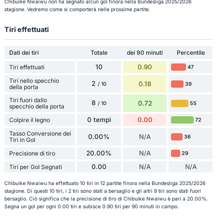
Chibuike Nwaiwu non ha segnato alcun gol finora nella Bundesliga 2025/2026
stagione. Vedremo come si comporterà nelle prossime partite.
Tiri effettuati
Dati dei tiri
Totale
dei 90 minuti
Percentile
10
0.90
Tiri effettuati
47
Tiri nello specchio
2
0.18
39
/ 10
della porta
Tiri fuori dallo
8
0.72
55
/ 10
specchio della porta
0 tempi
0.00
Colpire il legno
72
Tasso Conversione dei
0.00%
N/A
36
Tiri in Gol
20.00%
N/A
Precisione di tiro
29
0.00
N/A
N/A
Tiri per Gol Segnati
Chibuike Nwaiwu ha effettuato 10 tiri in 12 partite finora nella Bundesliga 2025/2026
stagione. Di questi 10 tiri, i 2 tiri sono stati a bersaglio e gli altri 8 tiri sono stati fuori
bersaglio. Ciò significa che la precisione di tiro di Chibuike Nwaiwu è pari a 20.00%.
Segna un gol per ogni 0.00 tiri e subisce 0.90 tiri per 90 minuti in campo.