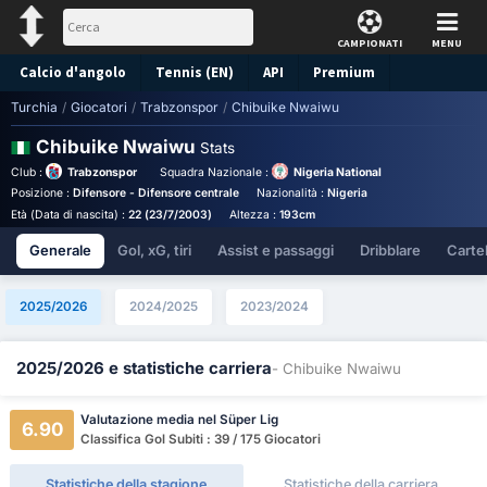
CAMPIONATI
MENU
Calcio d'angolo
Tennis (EN)
API
Premium
Turchia
/
Giocatori
/
Trabzonspor
/
Chibuike Nwaiwu
Pronostico
Chibuike Nwaiwu
Stats
Club :
Trabzonspor
Squadra Nazionale :
Nigeria National Team
Posizione :
Difensore - Difensore centrale
Nazionalità :
Nigeria
Birthplace :
Nigeria
Età (Data di nascita) :
22 (23/7/2003)
Altezza :
193cm
Generale
Gol, xG, tiri
Assist e passaggi
Dribblare
Cartell
2025/2026
2024/2025
2023/2024
2025/2026 e statistiche carriera
- Chibuike Nwaiwu
Valutazione media nel Süper Lig
6.90
Classifica Gol Subiti : 39 / 175 Giocatori
Statistiche della stagione
Statistiche della carriera