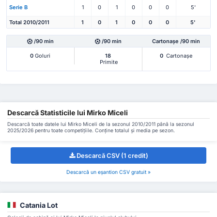
Serie B
1
0
1
0
0
0
5'
Total 2010/2011
1
0
1
0
0
0
5'
/90 min
/90 min
Cartonașe /90 min
0
Goluri
18
0
Cartonașe
Primite
Descarcă Statisticile lui Mirko Miceli
Descarcă toate datele lui Mirko Miceli de la sezonul 2010/2011 până la sezonul
2025/2026 pentru toate competițiile. Conține totalul și media pe sezon.
Descarcă CSV (1 credit)
Descarcă un eșantion CSV gratuit »
Catania Lot