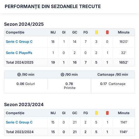
PERFORMANȚE DIN SEZOANELE TRECUTE
Sezon 2024/2025
Competiție
MJ
Gl
GC
FG
Minute
Serie C Group C
18
1
14
7
3
0
1620'
Serie C Playoffs
1
0
2
0
2
1
32'
Total 2024/2025
19
1
16
7
5
1
1652'
/90 min
/90 min
Cartonașe /90 min
0.06
Goluri
0.78
0.17
Cartonașe
Primite
Sezon 2023/2024
Competiție
MJ
Gl
GC
FG
Minute
Serie C Group C
15
0
21
2
5
1
1141'
Total 2023/2024
15
0
21
2
5
1
1141'