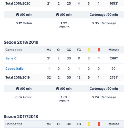
Total 2019/2020
21
2
25
4
5
1
1653'
/90 min
/90 min
Cartonașe /90 min
0.12
Goluri
1.32
0.35
Cartonașe
Primite
Sezon 2018/2019
Competiție
MJ
Gl
GC
FG
Minute
Serie C
31
2
30
11
6
1
2661'
Coppa Italia
1
0
0
1
0
0
90'
Total 2018/2019
32
2
30
12
6
1
2751'
/90 min
/90 min
Cartonașe /90 min
0.07
Goluri
1.01
0.24
Cartonașe
Primite
Sezon 2017/2018
Competiție
MJ
Gl
GC
FG
Minute