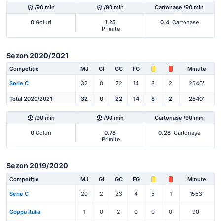
/90 min
/90 min
Cartonașe /90 min
0
Goluri
1.25
0.4
Cartonașe
Primite
Sezon 2020/2021
Competiție
MJ
Gl
GC
FG
Minute
Serie C
32
0
22
14
8
2
2540'
Total 2020/2021
32
0
22
14
8
2
2540'
/90 min
/90 min
Cartonașe /90 min
0
Goluri
0.78
0.28
Cartonașe
Primite
Sezon 2019/2020
Competiție
MJ
Gl
GC
FG
Minute
Serie C
20
2
23
4
5
1
1563'
Coppa Italia
1
0
2
0
0
0
90'