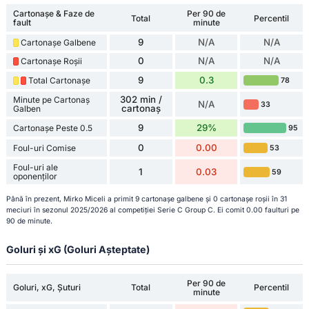
Cartonașe & Faze de
Per 90 de
Total
Percentil
fault
minute
9
N/A
N/A
Cartonașe Galbene
0
N/A
N/A
Cartonașe Roșii
9
0.3
Total Cartonașe
78
302 min /
Minute pe Cartonaș
N/A
33
cartonaș
Galben
9
29%
Cartonașe Peste 0.5
95
0
0.00
Foul-uri Comise
53
Foul-uri ale
1
0.03
59
oponenților
Până în prezent, Mirko Miceli a primit 9 cartonașe galbene și 0 cartonașe roșii în 31
meciuri în sezonul 2025/2026 al competiției Serie C Group C. Ei comit 0.00 faulturi pe
90 de minute.
Goluri și xG (Goluri Așteptate)
Per 90 de
Goluri, xG, Șuturi
Total
Percentil
minute