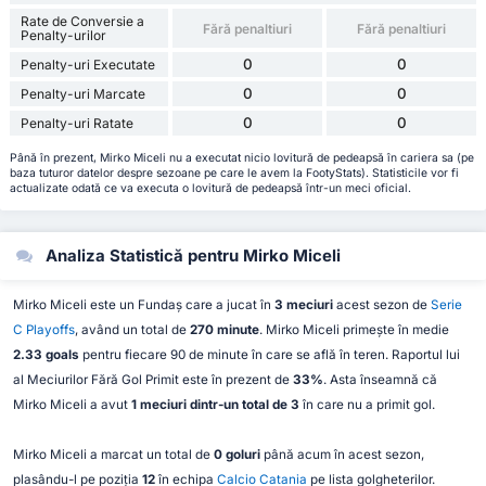
Rate de Conversie a
Fără penaltiuri
Fără penaltiuri
Penalty-urilor
0
0
Penalty-uri Executate
0
0
Penalty-uri Marcate
0
0
Penalty-uri Ratate
Până în prezent, Mirko Miceli nu a executat nicio lovitură de pedeapsă în cariera sa (pe
baza tuturor datelor despre sezoane pe care le avem la FootyStats). Statisticile vor fi
actualizate odată ce va executa o lovitură de pedeapsă într-un meci oficial.
Analiza Statistică pentru Mirko Miceli
Mirko Miceli este un Fundaș care a jucat în
3 meciuri
acest sezon de
Serie
C Playoffs
, având un total de
270 minute
. Mirko Miceli primește în medie
2.33 goals
pentru fiecare 90 de minute în care se află în teren. Raportul lui
al Meciurilor Fără Gol Primit este în prezent de
33%
. Asta înseamnă că
Mirko Miceli a avut
1 meciuri dintr-un total de 3
în care nu a primit gol.
Mirko Miceli a marcat un total de
0 goluri
până acum în acest sezon,
plasându-l pe poziția
12
în echipa
Calcio Catania
pe lista golgheterilor.