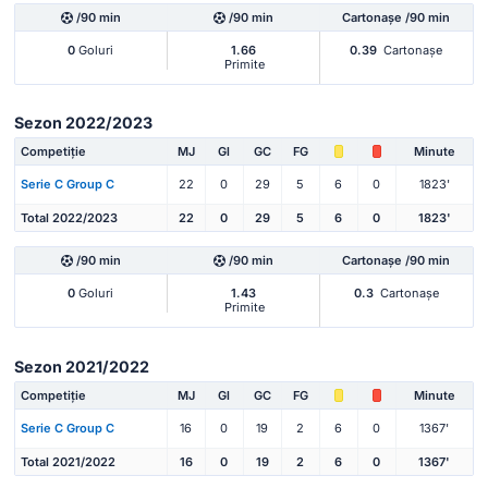
/90 min
/90 min
Cartonașe /90 min
0
Goluri
1.66
0.39
Cartonașe
Primite
Sezon 2022/2023
Competiție
MJ
Gl
GC
FG
Minute
Serie C Group C
22
0
29
5
6
0
1823'
Total 2022/2023
22
0
29
5
6
0
1823'
/90 min
/90 min
Cartonașe /90 min
0
Goluri
1.43
0.3
Cartonașe
Primite
Sezon 2021/2022
Competiție
MJ
Gl
GC
FG
Minute
Serie C Group C
16
0
19
2
6
0
1367'
Total 2021/2022
16
0
19
2
6
0
1367'