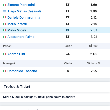
Simone Pieraccini
1.69
DF
Tiago Matías Casasola
1.90
DF
Daniele Donnarumma
2.12
DF
Mario Ierardi
2.18
DF
Mirko Miceli
2.33
DF
Alessandro Raimo
3.21
DF
Portari
Poziție
GÎ / 90'
Andrea Dini
2.00
GK
Manageri
Vârstă
Victorie %
Domenico Toscano
25
0
%
Trofee & Titluri
Mirko Miceli a câștigat 0 titluri până acum în carieră.