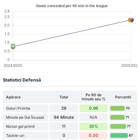
Statistici Defensă
Pe 90 de
Apărare
Total
Percentil
minute sau %
29
0.96
Goluri Primite
70
94 Minute
N/A
Minute pe Gol Încasat
71
11
35%
Niciun gol primit
77
0
0.00
Tackle-uri
87