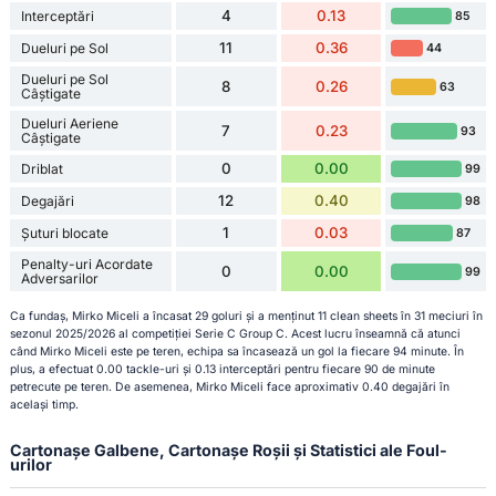
4
0.13
Interceptări
85
11
0.36
Dueluri pe Sol
44
Dueluri pe Sol
8
0.26
63
Câștigate
Dueluri Aeriene
7
0.23
93
Câștigate
0
0.00
Driblat
99
12
0.40
Degajări
98
1
0.03
Șuturi blocate
87
Penalty-uri Acordate
0
0.00
99
Adversarilor
Ca fundaș, Mirko Miceli a încasat 29 goluri și a menținut 11 clean sheets în 31 meciuri în
sezonul 2025/2026 al competiției Serie C Group C. Acest lucru înseamnă că atunci
când Mirko Miceli este pe teren, echipa sa încasează un gol la fiecare 94 minute. În
plus, a efectuat 0.00 tackle-uri și 0.13 interceptări pentru fiecare 90 de minute
petrecute pe teren. De asemenea, Mirko Miceli face aproximativ 0.40 degajări în
același timp.
Cartonașe Galbene, Cartonașe Roșii și Statistici ale Foul-
urilor