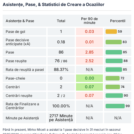
Asistențe, Pase, & Statistici de Creare a Ocaziilor
Per 90 de
Asistențe & Pase
Total
Percentil
minute
1
0.03
Pase de gol
59
Pase decisive
0.18
0.01
83
anticipate (xA)
86
2.85
Pase
85
76
2.52
Pase reușite
88
/ 86
88.37%
N/A
Rata de reușită a pasei
85
0
0.00
Pase-cheie
72
2
0.07
Centrări
74
2
0.07
Centrări reușite
90
/ 2
Rata de Finalizare a
100.00%
N/A
99
Centrărilor
2717 Minute
N/A
N/A
Minute pe Asistență
pe Asistență
Până în prezent, Mirko Miceli a asistat la 1 pase decisive în 31 meciuri în sezonul