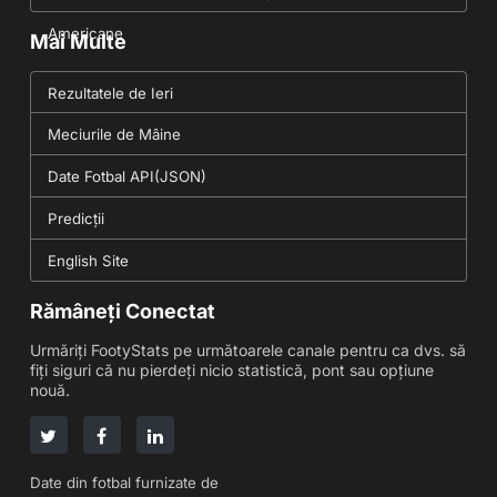
Americane
Mai Multe
Rezultatele de Ieri
Meciurile de Mâine
Date Fotbal API(JSON)
Predicții
English Site
Rămâneți Conectat
Urmăriți FootyStats pe următoarele canale pentru ca dvs. să
fiți siguri că nu pierdeți nicio statistică, pont sau opțiune
nouă.
Date din fotbal furnizate de