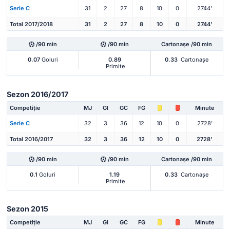
Serie C
31
2
27
8
10
0
2744'
Total 2017/2018
31
2
27
8
10
0
2744'
/90 min
/90 min
Cartonașe /90 min
0.07
Goluri
0.89
0.33
Cartonașe
Primite
Sezon 2016/2017
Competiție
MJ
Gl
GC
FG
Minute
Serie C
32
3
36
12
10
0
2728'
Total 2016/2017
32
3
36
12
10
0
2728'
/90 min
/90 min
Cartonașe /90 min
0.1
Goluri
1.19
0.33
Cartonașe
Primite
Sezon 2015
Competiție
MJ
Gl
GC
FG
Minute