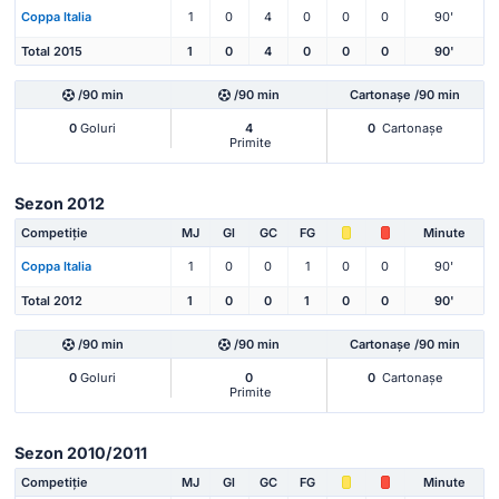
Coppa Italia
1
0
4
0
0
0
90'
Total 2015
1
0
4
0
0
0
90'
/90 min
/90 min
Cartonașe /90 min
0
Goluri
4
0
Cartonașe
Primite
Sezon 2012
Competiție
MJ
Gl
GC
FG
Minute
Coppa Italia
1
0
0
1
0
0
90'
Total 2012
1
0
0
1
0
0
90'
/90 min
/90 min
Cartonașe /90 min
0
Goluri
0
0
Cartonașe
Primite
Sezon 2010/2011
Competiție
MJ
Gl
GC
FG
Minute