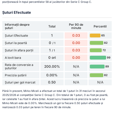
poziționează în topul percentilelor 58 al jucătorilor din Serie C Group C.
Șuturi Efectuate
Informații despre
Per 90 de
Total
Percentil
șuturi
minute
1
0.03
Șuturi Efectuate
65
0
0.00
Șuturi la poartă
82
/ 1
1
0.03
Șuturi în afara porții
72
/ 1
0 ori
0.00
A lovit bara
99
Rata de conversie a
200.00%
N/A
89
șuturilor
0.00%
N/A
Precizia șutării
82
0.50
N/A
N/A
Șuturi per gol marcat
Până în prezent, Mirko Miceli a efectuat un total de 1 șuturi în 31 meciuri în sezonul
2025/2026 al competiției Serie C Group C. Din totalul de 1 șuturi, 0 au fost pe poartă,
iar celelalte 1 au fost în afara țintei. Acest lucru înseamnă că precizia la șuturi a lui
Mirko Miceli este de 0.00%. Marchează un gol la fiecare 0.50 șuturi efectuate și
realizează 0.03 șuturi pe teren în fiecare 90 de minute.