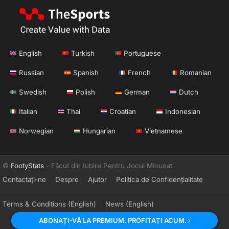
English
Turkish
Portuguese
Russian
Spanish
French
Romanian
Swedish
Polish
German
Dutch
Italian
Thai
Croatian
Indonesian
Norwegian
Hungarian
Vietnamese
©
FootyStats
- Făcut din Iubire Pentru Jocul Minunat
Contactați-ne
Despre
Ajutor
Politica de Confidențialitate
Terms & Conditions (English)
News (English)
ABONAȚI-VĂ LA PREMIUM. PROFITAȚI ACUM.