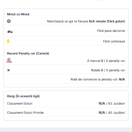
Minut cu Minut
Marchează un gol la fiecare
N/A minute (Fără goluri)
Fără pase decisive
Fără cartonașe
Record Penalty-uri (Carieră)
A marcat
0
/ 0 penalty-uri
PEN
Ratate
0
/ 0 penalty-uri
Rată de conversie la penalty-uri:
N/A
Rang (În această ligă)
N/A
Clasament Goluri
/ 83 Jucători
N/A
Clasament Goluri Primite
/ 40 Jucători