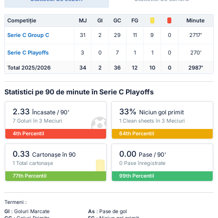
Competiție
MJ
Gl
GC
FG
Minute
Serie C Group C
31
2
29
11
9
0
2717'
Serie C Playoffs
3
0
7
1
1
0
270'
Total 2025/2026
34
2
36
12
10
0
2987'
Statistici pe 90 de minute în Serie C Playoffs
2.33
33%
Încasate / 90'
Niciun gol primit
7 Goluri în 3 Meciuri
1 Clean sheets în 3 Meciuri
4th Percentil
64th Percentil
0.33
0.00
Cartonașe în 90
Pase / 90'
1 Total cartonașe
0 Pase înregistrate
77th Percentil
99th Percentil
Termeni :
Gl
: Goluri Marcate
As
: Pase de gol