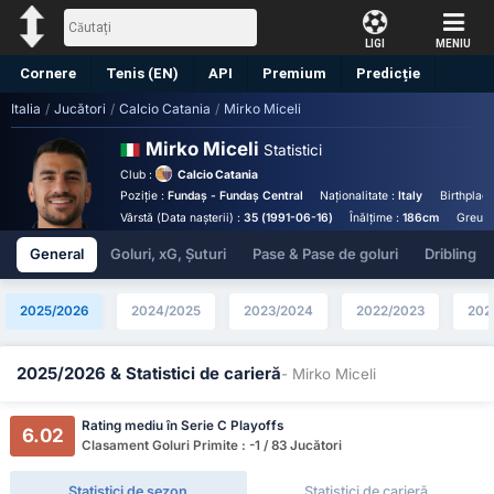
LIGI
MENIU
Cornere
Tenis (EN)
API
Premium
Predicție
Italia
/
Jucători
/
Calcio Catania
/
Mirko Miceli
Mirko Miceli
Statistici
Club :
Calcio Catania
Poziție :
Fundaș - Fundaș Central
Naționalitate :
Italy
Birthplace
Vârstă (Data nașterii) :
35 (1991-06-16)
Înălțime :
186cm
Greuta
General
Goluri, xG, Șuturi
Pase & Pase de goluri
Dribling
2025/2026
2024/2025
2023/2024
2022/2023
202
2025/2026 & Statistici de carieră
- Mirko Miceli
Rating mediu în Serie C Playoffs
6.02
Clasament Goluri Primite : -1 / 83 Jucători
Statistici de sezon
Statistici de carieră