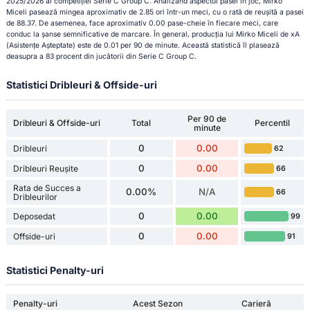
2025/2026 al competiției Serie C Group C. Analizând aspectul pasei în joc, Mirko
Miceli pasează mingea aproximativ de 2.85 ori într-un meci, cu o rată de reușită a pasei
de 88.37. De asemenea, face aproximativ 0.00 pase-cheie în fiecare meci, care
conduc la șanse semnificative de marcare. În general, producția lui Mirko Miceli de xA
(Asistențe Așteptate) este de 0.01 per 90 de minute. Această statistică îl plasează
deasupra a 83 procent din jucătorii din Serie C Group C.
Statistici Dribleuri & Offside-uri
Per 90 de
Dribleuri & Offside-uri
Total
Percentil
minute
0
0.00
Dribleuri
62
0
0.00
Dribleuri Reușite
66
Rata de Succes a
0.00%
N/A
66
Dribleurilor
0
0.00
Deposedat
99
0
0.00
Offside-uri
91
Statistici Penalty-uri
Penalty-uri
Acest Sezon
Carieră