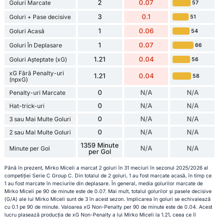
2
0.07
Goluri Marcate
57
3
0.1
Goluri + Pase decisive
51
1
0.06
Goluri Acasă
54
1
0.07
Goluri În Deplasare
66
1.21
0.04
Goluri Așteptate (xG)
56
xG Fără Penalty-uri
1.21
0.04
58
(npxG)
0
N/A
N/A
Penalty-uri Marcate
0
N/A
N/A
Hat-trick-uri
0
N/A
N/A
3 sau Mai Multe Goluri
0
N/A
N/A
2 sau Mai Multe Goluri
1359 Minute
N/A
N/A
Minute per Gol
per Gol
Până în prezent, Mirko Miceli a marcat 2 goluri în 31 meciuri în sezonul 2025/2026 al
competiției Serie C Group C. Din totalul de 2 goluri, 1 au fost marcate acasă, în timp ce
1 au fost marcate în meciurile din deplasare. În general, media golurilor marcate de
Mirko Miceli pe 90 de minute este de 0.07. Mai mult, totalul golurilor și pasele decisive
(G/A) ale lui Mirko Miceli sunt de 3 în acest sezon. Implicarea în goluri se echivalează
cu 0.1 pe 90 de minute. Valoarea xG Non-Penalty per 90 de minute este de 0.04. Acest
lucru plasează producția de xG Non-Penalty a lui Mirko Miceli la 1.21, ceea ce îl