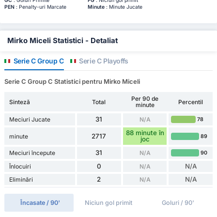
GC
: Goluri Primite
FG
: Niciun gol primit
PEN
: Penalty-uri Marcate
Minute
: Minute Jucate
Mirko Miceli Statistici - Detaliat
Serie C Group C
Serie C Playoffs
Serie C Group C Statistici pentru Mirko Miceli
Per 90 de
Sinteză
Total
Percentil
minute
31
Meciuri Jucate
N/A
78
88 minute în
2717
minute
89
joc
31
Meciuri începute
N/A
90
0
N/A
Înlocuiri
N/A
2
N/A
Eliminări
N/A
Încasate / 90'
Niciun gol primit
Goluri / 90'