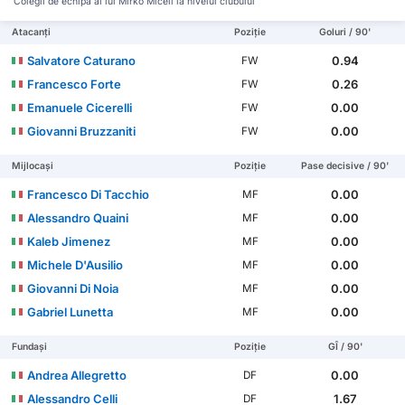
Colegii de echipă ai lui Mirko Miceli la nivelul clubului
Atacanți
Poziție
Goluri / 90'
Salvatore Caturano
0.94
FW
Francesco Forte
0.26
FW
Emanuele Cicerelli
0.00
FW
Giovanni Bruzzaniti
0.00
FW
Mijlocași
Poziție
Pase decisive / 90'
Francesco Di Tacchio
0.00
MF
Alessandro Quaini
0.00
MF
Kaleb Jimenez
0.00
MF
Michele D'Ausilio
0.00
MF
Giovanni Di Noia
0.00
MF
Gabriel Lunetta
0.00
MF
Fundași
Poziție
GÎ / 90'
Andrea Allegretto
0.00
DF
Alessandro Celli
1.67
DF