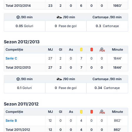
Total 2013/2014
23
2
0
6
0
0
1983'
/90 min
/90 min
Cartonașe /90 min
0.05
Goluri
0
Pase de gol
0.3
Cartonașe
Sezon 2012/2013
Competiție
MJ
Gl
As
Minute
PEN
Serie C
27
2
0
7
0
0
1844'
Total 2012/2013
27
2
0
7
0
0
1844'
/90 min
/90 min
Cartonașe /90 min
0.1
Goluri
0
Pase de gol
0.34
Cartonașe
Sezon 2011/2012
Competiție
MJ
Gl
As
Minute
PEN
Serie B
12
0
0
4
0
0
862'
Total 2011/2012
12
0
0
4
0
0
862'