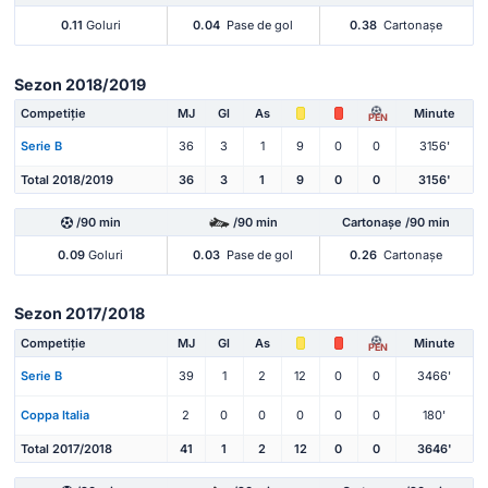
0.11
Goluri
0.04
Pase de gol
0.38
Cartonașe
Sezon 2018/2019
Competiție
MJ
Gl
As
Minute
PEN
Serie B
36
3
1
9
0
0
3156'
Total 2018/2019
36
3
1
9
0
0
3156'
/90 min
/90 min
Cartonașe /90 min
0.09
Goluri
0.03
Pase de gol
0.26
Cartonașe
Sezon 2017/2018
Competiție
MJ
Gl
As
Minute
PEN
Serie B
39
1
2
12
0
0
3466'
Coppa Italia
2
0
0
0
0
0
180'
Total 2017/2018
41
1
2
12
0
0
3646'