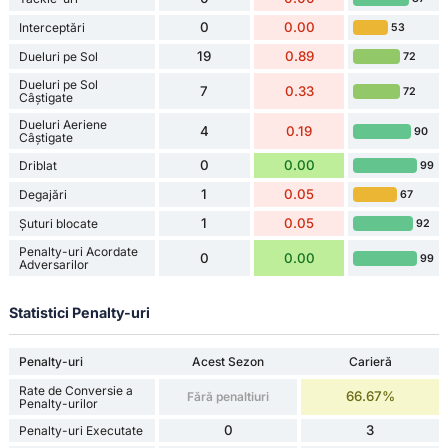
0
0.00
Interceptări
53
19
0.89
Dueluri pe Sol
72
Dueluri pe Sol
7
0.33
72
Câștigate
Dueluri Aeriene
4
0.19
90
Câștigate
0
0.00
Driblat
99
1
0.05
Degajări
67
1
0.05
Șuturi blocate
92
Penalty-uri Acordate
0
0.00
99
Adversarilor
Statistici Penalty-uri
Penalty-uri
Acest Sezon
Carieră
Rate de Conversie a
66.67%
Fără penaltiuri
Penalty-urilor
0
3
Penalty-uri Executate