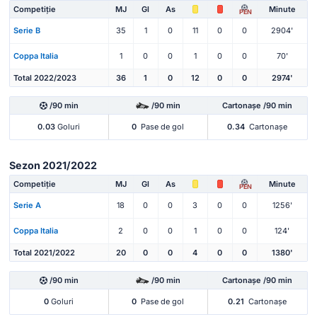
Competiție
MJ
Gl
As
Minute
PEN
Serie B
35
1
0
11
0
0
2904'
Coppa Italia
1
0
0
1
0
0
70'
Total 2022/2023
36
1
0
12
0
0
2974'
/90 min
/90 min
Cartonașe /90 min
0.03
Goluri
0
Pase de gol
0.34
Cartonașe
Sezon 2021/2022
Competiție
MJ
Gl
As
Minute
PEN
Serie A
18
0
0
3
0
0
1256'
Coppa Italia
2
0
0
1
0
0
124'
Total 2021/2022
20
0
0
4
0
0
1380'
/90 min
/90 min
Cartonașe /90 min
0
Goluri
0
Pase de gol
0.21
Cartonașe