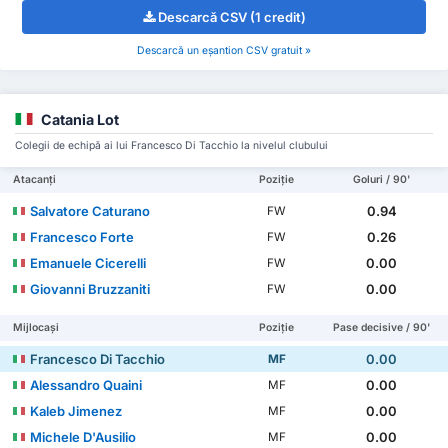
Descarcă CSV (1 credit)
Descarcă un eșantion CSV gratuit »
Catania Lot
Colegii de echipă ai lui Francesco Di Tacchio la nivelul clubului
Atacanți
Poziție
Goluri / 90'
Salvatore Caturano
0.94
FW
Francesco Forte
0.26
FW
Emanuele Cicerelli
0.00
FW
Giovanni Bruzzaniti
0.00
FW
Mijlocași
Poziție
Pase decisive / 90'
Francesco Di Tacchio
0.00
MF
Alessandro Quaini
0.00
MF
Kaleb Jimenez
0.00
MF
Michele D'Ausilio
0.00
MF