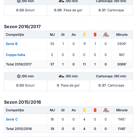
/90 min
/90 min
Cartonașe /90 min
0.03
Goluri
0.05
Pase de gol
0.31
Cartonașe
Sezon 2016/2017
Competiție
MJ
Gl
As
Minute
PEN
Serie B
35
1
0
11
1
0
2909'
Coppa Italia
2
0
0
0
0
0
180'
Total 2016/2017
37
1
0
11
1
0
3089'
/90 min
/90 min
Cartonașe /90 min
0.03
Goluri
0
Pase de gol
0.37
Cartonașe
Sezon 2015/2016
Competiție
MJ
Gl
As
Minute
PEN
Serie C
18
0
0
4
0
0
1145'
Total 2015/2016
18
0
0
4
0
0
1145'