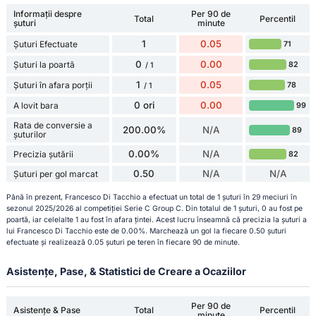
Informații despre
Per 90 de
Total
Percentil
șuturi
minute
1
0.05
Șuturi Efectuate
71
0
0.00
Șuturi la poartă
82
/ 1
1
0.05
Șuturi în afara porții
78
/ 1
0 ori
0.00
A lovit bara
99
Rata de conversie a
200.00%
N/A
89
șuturilor
0.00%
N/A
Precizia șutării
82
0.50
N/A
N/A
Șuturi per gol marcat
Până în prezent, Francesco Di Tacchio a efectuat un total de 1 șuturi în 29 meciuri în
sezonul 2025/2026 al competiției Serie C Group C. Din totalul de 1 șuturi, 0 au fost pe
poartă, iar celelalte 1 au fost în afara țintei. Acest lucru înseamnă că precizia la șuturi a
lui Francesco Di Tacchio este de 0.00%. Marchează un gol la fiecare 0.50 șuturi
efectuate și realizează 0.05 șuturi pe teren în fiecare 90 de minute.
Asistențe, Pase, & Statistici de Creare a Ocaziilor
Per 90 de
Asistențe & Pase
Total
Percentil
minute