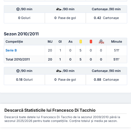
/90 min
/90 min
Cartonașe /90 min
0
Goluri
0
Pase de gol
0.42
Cartonașe
Sezon 2010/2011
Competiție
MJ
Gl
As
Minute
PEN
Serie B
20
1
0
5
0
0
511'
Total 2010/2011
20
1
0
5
0
0
511'
/90 min
/90 min
Cartonașe /90 min
0.18
Goluri
0
Pase de gol
0.88
Cartonașe
Descarcă Statisticile lui Francesco Di Tacchio
Descarcă toate datele lui Francesco Di Tacchio de la sezonul 2009/2010 până la
sezonul 2025/2026 pentru toate competițiile. Conține totalul și media pe sezon.