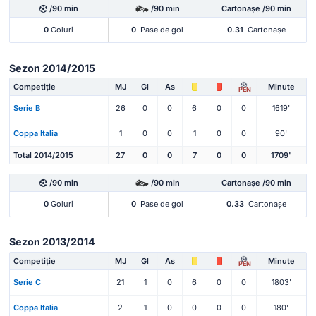
/90 min
/90 min
Cartonașe /90 min
0
Goluri
0
Pase de gol
0.31
Cartonașe
Sezon 2014/2015
Competiție
MJ
Gl
As
Minute
PEN
Serie B
26
0
0
6
0
0
1619'
Coppa Italia
1
0
0
1
0
0
90'
Total 2014/2015
27
0
0
7
0
0
1709'
/90 min
/90 min
Cartonașe /90 min
0
Goluri
0
Pase de gol
0.33
Cartonașe
Sezon 2013/2014
Competiție
MJ
Gl
As
Minute
PEN
Serie C
21
1
0
6
0
0
1803'
Coppa Italia
2
1
0
0
0
0
180'