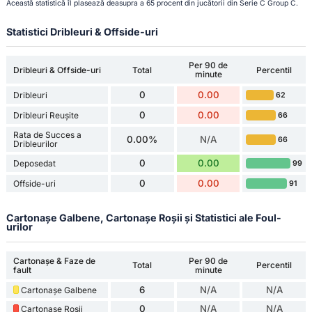
Această statistică îl plasează deasupra a 65 procent din jucătorii din Serie C Group C.
Statistici Dribleuri & Offside-uri
Per 90 de
Dribleuri & Offside-uri
Total
Percentil
minute
0
0.00
Dribleuri
62
0
0.00
Dribleuri Reușite
66
Rata de Succes a
0.00%
N/A
66
Dribleurilor
0
0.00
Deposedat
99
0
0.00
Offside-uri
91
Cartonașe Galbene, Cartonașe Roșii și Statistici ale Foul-
urilor
Cartonașe & Faze de
Per 90 de
Total
Percentil
fault
minute
6
N/A
N/A
Cartonașe Galbene
0
N/A
N/A
Cartonașe Roșii