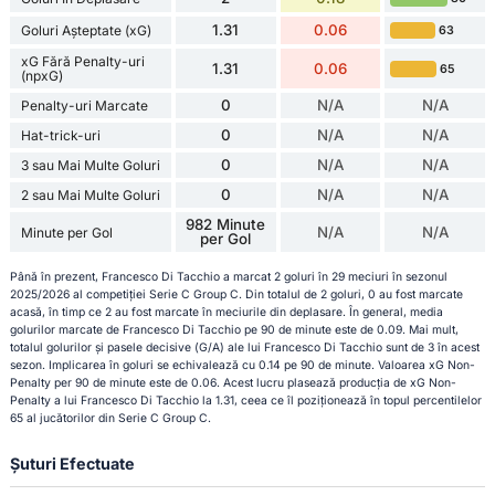
1.31
0.06
Goluri Așteptate (xG)
63
xG Fără Penalty-uri
1.31
0.06
65
(npxG)
0
N/A
N/A
Penalty-uri Marcate
0
N/A
N/A
Hat-trick-uri
0
N/A
N/A
3 sau Mai Multe Goluri
0
N/A
N/A
2 sau Mai Multe Goluri
982 Minute
N/A
N/A
Minute per Gol
per Gol
Până în prezent, Francesco Di Tacchio a marcat 2 goluri în 29 meciuri în sezonul
2025/2026 al competiției Serie C Group C. Din totalul de 2 goluri, 0 au fost marcate
acasă, în timp ce 2 au fost marcate în meciurile din deplasare. În general, media
golurilor marcate de Francesco Di Tacchio pe 90 de minute este de 0.09. Mai mult,
totalul golurilor și pasele decisive (G/A) ale lui Francesco Di Tacchio sunt de 3 în acest
sezon. Implicarea în goluri se echivalează cu 0.14 pe 90 de minute. Valoarea xG Non-
Penalty per 90 de minute este de 0.06. Acest lucru plasează producția de xG Non-
Penalty a lui Francesco Di Tacchio la 1.31, ceea ce îl poziționează în topul percentilelor
65 al jucătorilor din Serie C Group C.
Șuturi Efectuate