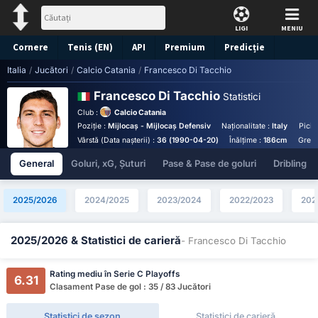
LIGI
MENIU
Cornere
Tenis (EN)
API
Premium
Predicție
Italia
/
Jucători
/
Calcio Catania
/
Francesco Di Tacchio
Francesco Di Tacchio
Statistici
Club :
Calcio Catania
Poziție :
Mijlocaș - Mijlocaș Defensiv
Naționalitate :
Italy
Picio
Vârstă (Data nașterii) :
36 (1990-04-20)
Înălțime :
186cm
Greut
General
Goluri, xG, Șuturi
Pase & Pase de goluri
Dribling
2025/2026
2024/2025
2023/2024
2022/2023
202
2025/2026 & Statistici de carieră
- Francesco Di Tacchio
Rating mediu în Serie C Playoffs
6.31
Clasament Pase de gol : 35 / 83 Jucători
Statistici de sezon
Statistici de carieră