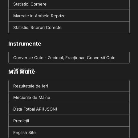
Statistici Cornere
Marcate in Ambele Reprize
Statistici Scoruri Corecte
Instrumente
Conversie Cote - Zecimal, Fracționar, Conversii Cote
Americane
Mai Multe
Rezultatele de Ieri
Meciurile de Mâine
Date Fotbal API(JSON)
Predicții
English Site