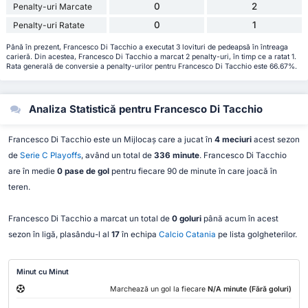
0
2
Penalty-uri Marcate
0
1
Penalty-uri Ratate
Până în prezent, Francesco Di Tacchio a executat 3 lovituri de pedeapsă în întreaga
carieră. Din acestea, Francesco Di Tacchio a marcat 2 penalty-uri, în timp ce a ratat 1.
Rata generală de conversie a penalty-urilor pentru Francesco Di Tacchio este 66.67%.
Analiza Statistică pentru Francesco Di Tacchio
Francesco Di Tacchio este un Mijlocaș care a jucat în
4 meciuri
acest sezon
de
Serie C Playoffs
, având un total de
336 minute
. Francesco Di Tacchio
are în medie
0 pase de gol
pentru fiecare 90 de minute în care joacă în
teren.
Francesco Di Tacchio a marcat un total de
0 goluri
până acum în acest
sezon în ligă, plasându-l al
17
în echipa
Calcio Catania
pe lista golgheterilor.
Minut cu Minut
Marchează un gol la fiecare
N/A minute (Fără goluri)