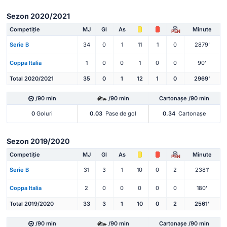
Sezon 2020/2021
Competiție
MJ
Gl
As
Minute
PEN
Serie B
34
0
1
11
1
0
2879'
Coppa Italia
1
0
0
1
0
0
90'
Total 2020/2021
35
0
1
12
1
0
2969'
/90 min
/90 min
Cartonașe /90 min
0
Goluri
0.03
Pase de gol
0.34
Cartonașe
Sezon 2019/2020
Competiție
MJ
Gl
As
Minute
PEN
Serie B
31
3
1
10
0
2
2381'
Coppa Italia
2
0
0
0
0
0
180'
Total 2019/2020
33
3
1
10
0
2
2561'
/90 min
/90 min
Cartonașe /90 min