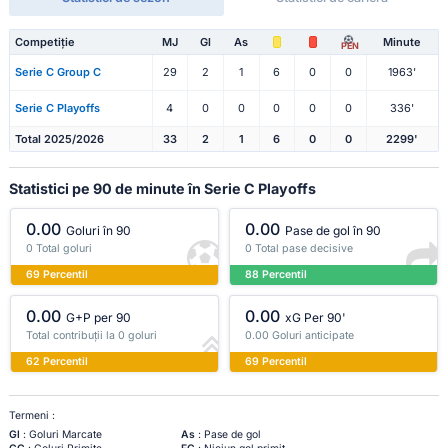
Competiție
MJ
Gl
As
Minute
PEN
Serie C Group C
29
2
1
6
0
0
1963'
Serie C Playoffs
4
0
0
0
0
0
336'
Total 2025/2026
33
2
1
6
0
0
2299'
Statistici pe 90 de minute în Serie C Playoffs
0.00
0.00
Goluri în 90
Pase de gol în 90
0 Total goluri
0 Total pase decisive
69 Percentil
88 Percentil
0.00
0.00
G+P per 90
xG Per 90'
Total contribuții la 0 goluri
0.00 Goluri anticipate
62 Percentil
69 Percentil
Termeni :
Gl
: Goluri Marcate
As
: Pase de gol