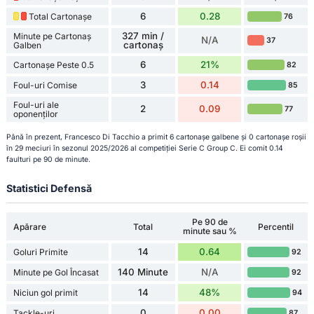
6
0.28
Total Cartonașe
76
327 min /
Minute pe Cartonaș
N/A
37
cartonaș
Galben
6
21%
Cartonașe Peste 0.5
82
3
0.14
Foul-uri Comise
85
Foul-uri ale
2
0.09
77
oponenților
Până în prezent, Francesco Di Tacchio a primit 6 cartonașe galbene și 0 cartonașe roșii
în 29 meciuri în sezonul 2025/2026 al competiției Serie C Group C. Ei comit 0.14
faulturi pe 90 de minute.
Statistici Defensă
Pe 90 de
Apărare
Total
Percentil
minute sau %
14
0.64
Goluri Primite
92
140 Minute
N/A
Minute pe Gol Încasat
92
14
48%
Niciun gol primit
94
0
0.00
Tackle-uri
87