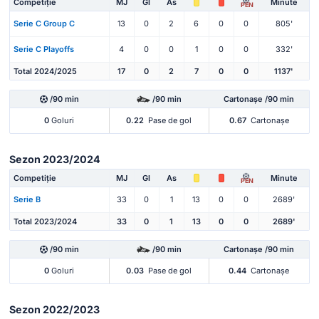
Competiție
MJ
Gl
As
Minute
PEN
Serie C Group C
13
0
2
6
0
0
805'
Serie C Playoffs
4
0
0
1
0
0
332'
Total 2024/2025
17
0
2
7
0
0
1137'
/90 min
/90 min
Cartonașe /90 min
0
Goluri
0.22
Pase de gol
0.67
Cartonașe
Sezon 2023/2024
Competiție
MJ
Gl
As
Minute
PEN
Serie B
33
0
1
13
0
0
2689'
Total 2023/2024
33
0
1
13
0
0
2689'
/90 min
/90 min
Cartonașe /90 min
0
Goluri
0.03
Pase de gol
0.44
Cartonașe
Sezon 2022/2023