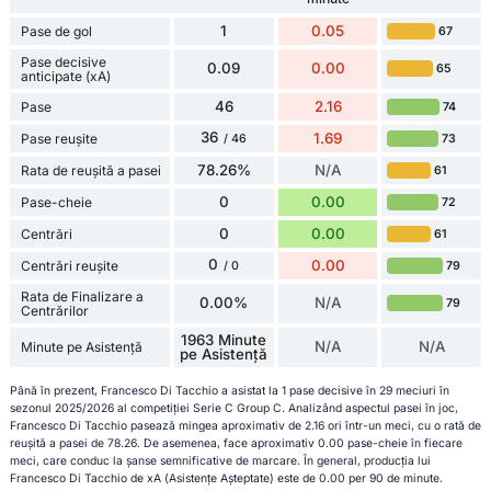
1
0.05
Pase de gol
67
Pase decisive
0.09
0.00
65
anticipate (xA)
46
2.16
Pase
74
36
1.69
Pase reușite
73
/ 46
78.26%
N/A
Rata de reușită a pasei
61
0
0.00
Pase-cheie
72
0
0.00
Centrări
61
0
0.00
Centrări reușite
79
/ 0
Rata de Finalizare a
0.00%
N/A
79
Centrărilor
1963 Minute
N/A
N/A
Minute pe Asistență
pe Asistență
Până în prezent, Francesco Di Tacchio a asistat la 1 pase decisive în 29 meciuri în
sezonul 2025/2026 al competiției Serie C Group C. Analizând aspectul pasei în joc,
Francesco Di Tacchio pasează mingea aproximativ de 2.16 ori într-un meci, cu o rată de
reușită a pasei de 78.26. De asemenea, face aproximativ 0.00 pase-cheie în fiecare
meci, care conduc la șanse semnificative de marcare. În general, producția lui
Francesco Di Tacchio de xA (Asistențe Așteptate) este de 0.00 per 90 de minute.