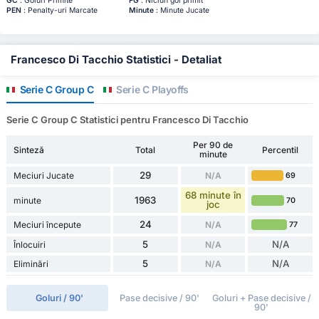
GC
: Goluri Primite
FG
: Niciun gol primit
PEN
: Penalty-uri Marcate
Minute
: Minute Jucate
Francesco Di Tacchio Statistici - Detaliat
Serie C Group C
Serie C Playoffs
Serie C Group C Statistici pentru Francesco Di Tacchio
Per 90 de
Sinteză
Total
Percentil
minute
29
Meciuri Jucate
N/A
69
68 minute în
1963
minute
70
joc
24
Meciuri începute
N/A
77
5
N/A
Înlocuiri
N/A
5
N/A
Eliminări
N/A
Goluri / 90'
Pase decisive / 90'
Goluri + Pase decisive /
90'