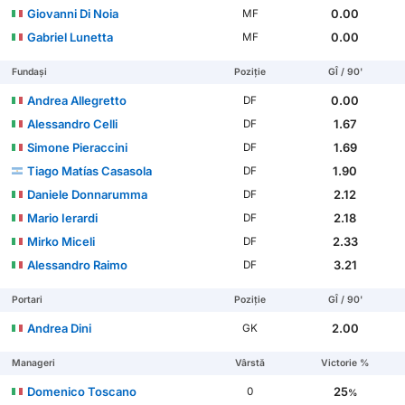
Giovanni Di Noia
0.00
MF
Gabriel Lunetta
0.00
MF
Fundași
Poziție
GÎ / 90'
Andrea Allegretto
0.00
DF
Alessandro Celli
1.67
DF
Simone Pieraccini
1.69
DF
Tiago Matías Casasola
1.90
DF
Daniele Donnarumma
2.12
DF
Mario Ierardi
2.18
DF
Mirko Miceli
2.33
DF
Alessandro Raimo
3.21
DF
Portari
Poziție
GÎ / 90'
Andrea Dini
2.00
GK
Manageri
Vârstă
Victorie %
Domenico Toscano
25
0
%