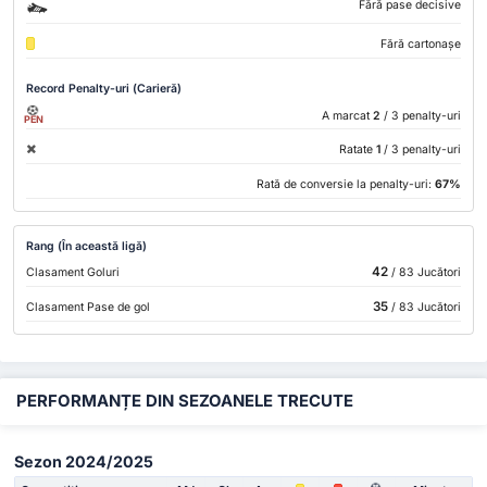
Fără pase decisive
Fără cartonașe
Record Penalty-uri (Carieră)
A marcat
2
/ 3 penalty-uri
PEN
Ratate
1
/ 3 penalty-uri
Rată de conversie la penalty-uri:
67%
Rang (În această ligă)
42
Clasament Goluri
/ 83 Jucători
35
Clasament Pase de gol
/ 83 Jucători
PERFORMANȚE DIN SEZOANELE TRECUTE
Sezon 2024/2025