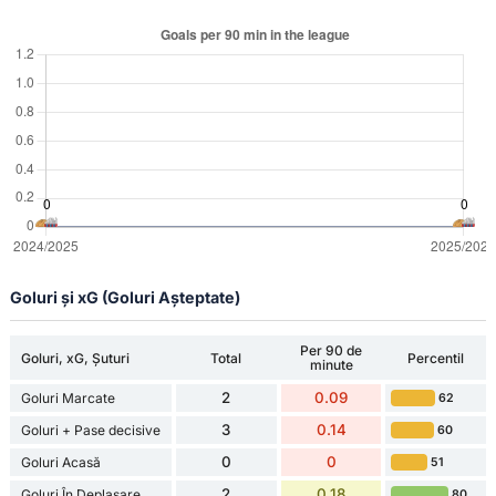
Goluri și xG (Goluri Așteptate)
Per 90 de
Goluri, xG, Șuturi
Total
Percentil
minute
2
0.09
Goluri Marcate
62
3
0.14
Goluri + Pase decisive
60
0
0
Goluri Acasă
51
2
0.18
Goluri În Deplasare
80