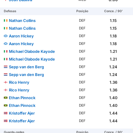
Defesas
Posição
Conce. / 90'
Nathan Collins
1.15
DEF
Nathan Collins
1.15
DEF
Aaron Hickey
1.18
DEF
Aaron Hickey
1.18
DEF
Michael Olabode Kayode
1.21
DEF
Michael Olabode Kayode
1.21
DEF
Sepp van den Berg
1.24
DEF
Sepp van den Berg
1.24
DEF
Rico Henry
1.36
DEF
Rico Henry
1.36
DEF
Ethan Pinnock
1.40
DEF
Ethan Pinnock
1.40
DEF
Kristoffer Ajer
1.44
DEF
Kristoffer Ajer
1.44
DEF
Guarda-redes
Posição
Conce. / 90'