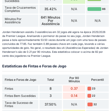
Sucedidos
Taxa de Cruzamentos
35.42%
N/A
86
Completos
641 Minutos
Minutos Por
Por
N/A
N/A
Assistência
Assistência
Jordan Henderson assistiu 3 assistências em 32 jogos até agora na época 2025/2026
da Premier League. Analisando o pormenor do passe no seu jogo, Jordan Henderson
passa a bola aproximadamente 53.50 vezes durante um jogo com uma taxa de passes
concluídos de 77.85. Faz também 0.89 passes chave em cada jogo, levando a várias
oportunidades de golo. No geral, o resultado das xA (Assistências Esperadas) de Jordan
Henderson's são de 0.21 por 90 minutos. Esta estatística colocar-o acima de 82 por
cento dos jogadores na Premier League.
Estatísticas de Fintas e Foras de Jogo
Por 90
Fintas e Foras de Jogo
Total
Percentil
Minutos
8
0.37
Fintas
23
3
0.14
Fintas Bem Sucedidas
22
Taxa de Sucesso de
37.50%
N/A
32
Fintas