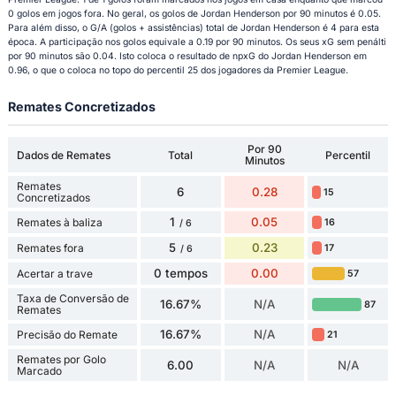
0 golos em jogos fora. No geral, os golos de Jordan Henderson por 90 minutos é 0.05.
Para além disso, o G/A (golos + assistências) total de Jordan Henderson é 4 para esta
época. A participação nos golos equivale a 0.19 por 90 minutos. Os seus xG sem penálti
por 90 minutos são 0.04. Isto coloca o resultado de npxG do Jordan Henderson em
0.96, o que o coloca no topo do percentil 25 dos jogadores da Premier League.
Remates Concretizados
Por 90
Dados de Remates
Total
Percentil
Minutos
Remates
6
0.28
15
Concretizados
1
0.05
Remates à baliza
16
/ 6
5
0.23
Remates fora
17
/ 6
0 tempos
0.00
Acertar a trave
57
Taxa de Conversão de
16.67%
N/A
87
Remates
16.67%
N/A
Precisão do Remate
21
Remates por Golo
6.00
N/A
N/A
Marcado