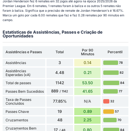
Jordan Henderson fez 6 remates em 32 jogos até agora na época 2025/2026 da
Premier League. Em 6 remates, 1 remates foram à baliza e os outros 5 remates não
foram à baliza. Significa que a precisão de remate de Jordan Henderson's é 16.67%.
Marca um golo por cada 6.00 remates que faz e faz 0.28 remates por 90 minutos em
campo.
Estatísticas de Assistências, Passes e Criação de
Oportunidades
Por 90
Assistências e Passes
Total
Percentil
Minutos
3
0.14
Assistências
78
Assistências
4.48
0.21
82
Esperadas (xA)
1142
53.50
Total de passes
84
889
41.65
Passes Bem Sucedidos
77
/ 1142
Taxa de Passes
77.85%
N/A
32
Concluídos
19
0.89
Passes Chave
57
48
2.25
Cruzamentos
70
Cruzamentos Bem
17
0.80
84
/ 48