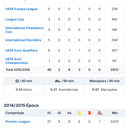
UEFA Europa League
5
0
0
1
0
0
374'
League Cup
3
0
0
0
0
0
164'
International Champions
3
0
0
0
0
0
146'
Cup
International Friendlies
5
0
2
0
0
0
294'
UEFA Euro Qualifiers
6
0
1
1
0
0
451'
UEFA Euro
1
0
0
0
0
0
90'
Championship
Total 2015/2016
40
2
6
3
0
0
2812'
/ 90 min
/ 90 min
Marcações / 90 min
0.14
Golos
0.21
Assistências
0.07
Marcações
2014/2015 Época
Competição
PJ
Gl
As
Min
PEN
Premier League
37
6
9
6
0
1
3255'