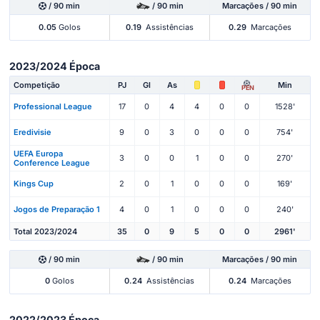
/ 90 min
/ 90 min
Marcações / 90 min
0.05
Golos
0.19
Assistências
0.29
Marcações
2023/2024 Época
Competição
PJ
Gl
As
Min
PEN
Professional League
17
0
4
4
0
0
1528'
Eredivisie
9
0
3
0
0
0
754'
UEFA Europa
3
0
0
1
0
0
270'
Conference League
Kings Cup
2
0
1
0
0
0
169'
Jogos de Preparação 1
4
0
1
0
0
0
240'
Total 2023/2024
35
0
9
5
0
0
2961'
/ 90 min
/ 90 min
Marcações / 90 min
0
Golos
0.24
Assistências
0.24
Marcações
2022/2023 Época