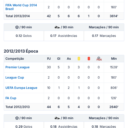
FIFA World Cup 2014
2
0
0
0
0
0
160'
Brazil
Total 2013/2014
42
5
6
6
1
0
3614'
/ 90 min
/ 90 min
Marcações / 90 min
0.12
Golos
0.17
Assistências
0.17
Marcações
2012/2013 Época
Competição
PJ
Gl
As
Min
PEN
Premier League
30
5
3
3
0
0
1528'
League Cup
2
0
0
0
0
0
180'
UEFA Europa League
10
1
2
1
0
0
806'
FA Cup
2
0
0
0
0
0
126'
Total 2012/2013
44
6
5
4
0
0
2640'
/ 90 min
/ 90 min
Marcações / 90 min
0.29
Golos
0.18
Assistências
0.18
Marcações