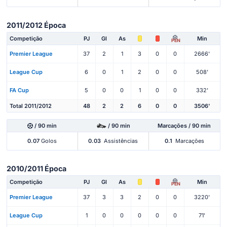
2011/2012 Época
Competição
PJ
Gl
As
Min
PEN
Premier League
37
2
1
3
0
0
2666'
League Cup
6
0
1
2
0
0
508'
FA Cup
5
0
0
1
0
0
332'
Total 2011/2012
48
2
2
6
0
0
3506'
/ 90 min
/ 90 min
Marcações / 90 min
0.07
Golos
0.03
Assistências
0.1
Marcações
2010/2011 Época
Competição
PJ
Gl
As
Min
PEN
Premier League
37
3
3
2
0
0
3220'
League Cup
1
0
0
0
0
0
71'