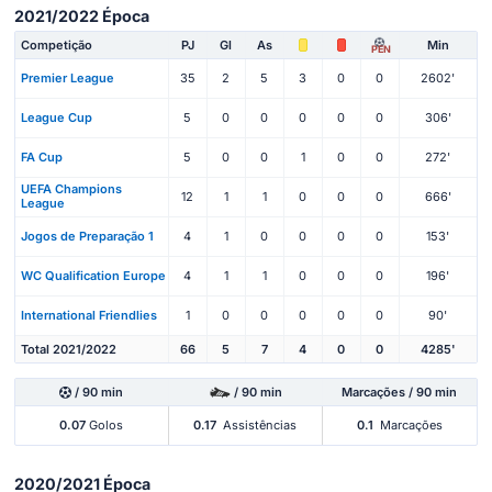
2021/2022 Época
Competição
PJ
Gl
As
Min
PEN
Premier League
35
2
5
3
0
0
2602'
League Cup
5
0
0
0
0
0
306'
FA Cup
5
0
0
1
0
0
272'
UEFA Champions
12
1
1
0
0
0
666'
League
Jogos de Preparação 1
4
1
0
0
0
0
153'
WC Qualification Europe
4
1
1
0
0
0
196'
International Friendlies
1
0
0
0
0
0
90'
Total 2021/2022
66
5
7
4
0
0
4285'
/ 90 min
/ 90 min
Marcações / 90 min
0.07
Golos
0.17
Assistências
0.1
Marcações
2020/2021 Época