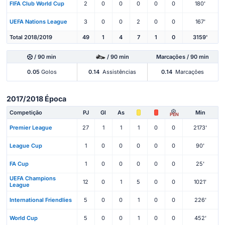
FIFA Club World Cup
2
0
0
0
0
0
180'
UEFA Nations League
3
0
0
2
0
0
167'
Total 2018/2019
49
1
4
7
1
0
3159'
/ 90 min
/ 90 min
Marcações / 90 min
0.05
Golos
0.14
Assistências
0.14
Marcações
2017/2018 Época
Competição
PJ
Gl
As
Min
PEN
Premier League
27
1
1
1
0
0
2173'
League Cup
1
0
0
0
0
0
90'
FA Cup
1
0
0
0
0
0
25'
UEFA Champions
12
0
1
5
0
0
1021'
League
International Friendlies
5
0
0
1
0
0
226'
World Cup
5
0
0
1
0
0
452'