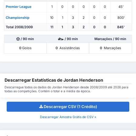
Premier League
1
0
0
0
0
0
45'
Championship
10
1
3
2
0
0
800'
Total 2008/2009
11
1
3
2
0
0
845'
/ 90 min
/ 90 min
Marcações / 90 min
0
Golos
0
Assistências
0
Marcações
Descarregar Estatísticas de Jordan Henderson
Descarregue todos os dados do Jordan Henderson desde 2008/2009 até 2026 para
todas as competições. Contém o total e a média da época.
Descarregar CSV (1 Crédito)
Descarregar Amostra Grátis de CSV »