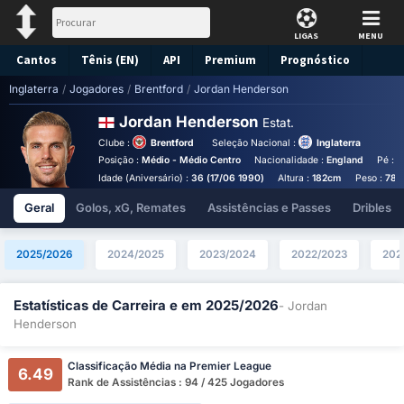
LIGAS
MENU
Cantos
Tênis (EN)
API
Premium
Prognóstico
Inglaterra
/
Jogadores
/
Brentford
/
Jordan Henderson
Jordan Henderson
Estat.
Clube :
Brentford
Seleção Nacional :
Inglaterra
Posição :
Médio - Médio Centro
Nacionalidade :
England
Pé :
D
Idade (Aniversário) :
36 (17/06 1990)
Altura :
182cm
Peso :
78k
Geral
Golos, xG, Remates
Assistências e Passes
Dribles
2025/2026
2024/2025
2023/2024
2022/2023
202
Estatísticas de Carreira e em 2025/2026
- Jordan
Henderson
Classificação Média na Premier League
6.49
Rank de Assistências : 94 / 425 Jogadores