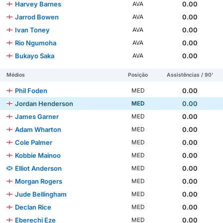
Harvey Barnes
0.00
AVA
Jarrod Bowen
0.00
AVA
Ivan Toney
0.00
AVA
Rio Ngumoha
0.00
AVA
Bukayo Saka
0.00
AVA
Médios
Posição
Assistências / 90'
Phil Foden
0.00
MED
Jordan Henderson
0.00
MED
James Garner
0.00
MED
Adam Wharton
0.00
MED
Cole Palmer
0.00
MED
Kobbie Mainoo
0.00
MED
Elliot Anderson
0.00
MED
Morgan Rogers
0.00
MED
Jude Bellingham
0.00
MED
Declan Rice
0.00
MED
Eberechi Eze
0.00
MED