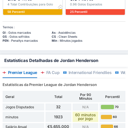
4 Total Contribuições para Golo
0.96 Golos Esperados
58 Percentil
25 Percentil
Termos :
Gl
: Golos marcados
As
: Assistências
GS
: Golos sofridos
CS
: Clean Sheets
PEN
: Penaltys marcados
Min
: Minutos jogados
Estatísticas Detalhadas de Jordan Henderson
Premier League
FA Cup
International Friendlies
Wor
Estatísticas da Premier League de Jordan Henderson
Por 90
Geral
Total
Percentil
Minutos
32
Jogos Disputados
N/A
70
60 minutos
1923
minutos
60
por jogo
€5,655,000
Salário Anual
N/A
66