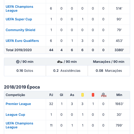
UEFA Champions
6
0
0
0
0
0
514'
League
UEFA Super Cup
1
0
0
1
0
0
90'
Community Shield
1
0
0
0
0
0
79'
UEFA Euro Qualifiers
6
0
1
3
0
0
453'
Total 2019/2020
44
4
6
6
0
0
3380'
/ 90 min
/ 90 min
Marcações / 90 min
0.16
Golos
0.2
Assistências
0.08
Marcações
2018/2019 Época
Competição
PJ
Gl
As
Min
PEN
Premier League
32
1
3
3
1
0
1983'
League Cup
1
0
0
1
0
0
30'
UEFA Champions
11
0
1
1
0
0
799'
League