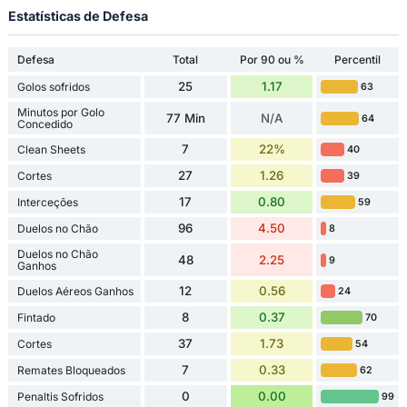
Estatísticas de Defesa
Defesa
Total
Por 90 ou %
Percentil
25
1.17
Golos sofridos
63
Minutos por Golo
77 Min
N/A
64
Concedido
7
22%
Clean Sheets
40
27
1.26
Cortes
39
17
0.80
Interceções
59
96
4.50
Duelos no Chão
8
Duelos no Chão
48
2.25
9
Ganhos
12
0.56
Duelos Aéreos Ganhos
24
8
0.37
Fintado
70
37
1.73
Cortes
54
7
0.33
Remates Bloqueados
62
0
0.00
Penaltis Sofridos
99