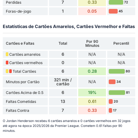
7
0.33
Perdidas
72
1
0.05
Foras-de-jogo
45
Estatísticas de Cartões Amarelos, Cartões Vermelhor e Faltas
Por 90
Cartões e Faltas
Total
Percentil
Minutos
6
N/A
N/A
Cartões amarelos
0
N/A
N/A
Cartões vermelhos
6
0.28
Total Cartões
80
321 min /
N/A
Minutos por Cartão
34
cartão
6
19%
Cartões Acima de 0.5
81
13
0.61
Faltas Cometidas
20
7
0.33
Faltas Contra
17
O Jordan Henderson recebeu 6 cartões amarelos e 0 cartões vermelhos em 32 jogos
até agora na época 2025/2026 da Premier League. Cometem 0.61 faltas por 90
minutos.