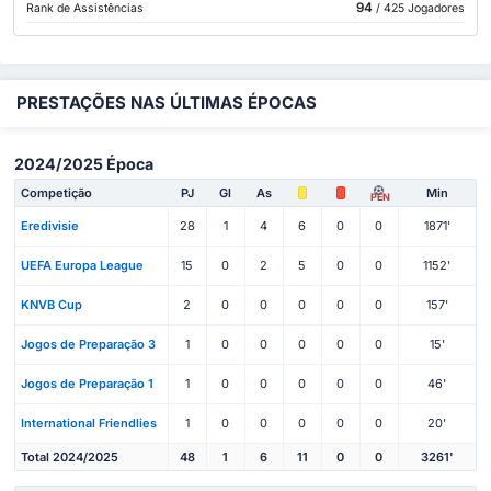
94
Rank de Assistências
/ 425 Jogadores
PRESTAÇÕES NAS ÚLTIMAS ÉPOCAS
2024/2025 Época
Competição
PJ
Gl
As
Min
PEN
Eredivisie
28
1
4
6
0
0
1871'
UEFA Europa League
15
0
2
5
0
0
1152'
KNVB Cup
2
0
0
0
0
0
157'
Jogos de Preparação 3
1
0
0
0
0
0
15'
Jogos de Preparação 1
1
0
0
0
0
0
46'
International Friendlies
1
0
0
0
0
0
20'
Total 2024/2025
48
1
6
11
0
0
3261'