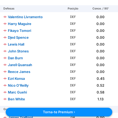
Defesas
Posição
Conce. / 90'
Valentino Livramento
0.00
DEF
Harry Maguire
0.00
DEF
Fikayo Tomori
0.00
DEF
Djed Spence
0.00
DEF
Lewis Hall
0.00
DEF
John Stones
0.00
DEF
Dan Burn
0.00
DEF
Jarell Quansah
0.00
DEF
Reece James
0.00
DEF
Ezri Konsa
0.45
DEF
Nico O'Reilly
0.52
DEF
Marc Guehi
0.58
DEF
Ben White
1.13
DEF
Guarda-redes
Posição
Conce. / 90'
Torna-te Premium
James Trafford
0.00
GR