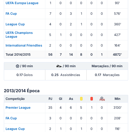
UEFA Europa League
1
0
0
0
0
0
90'
FA Cup
7
0
3
1
0
0
576'
League Cup
4
0
2
1
0
0
360'
UEFA Champions
5
1
0
0
0
0
427'
League
International Friendlies
2
0
0
0
0
0
164'
Total 2014/2015
56
7
14
8
0
1
4872'
/ 90 min
/ 90 min
Marcações / 90 min
0.17
Golos
0.25
Assistências
0.17
Marcações
2013/2014 Época
Competição
PJ
Gl
As
Min
PEN
Premier League
35
4
6
5
1
0
3130'
FA Cup
3
0
0
0
0
0
208'
League Cup
2
1
0
1
0
0
116'