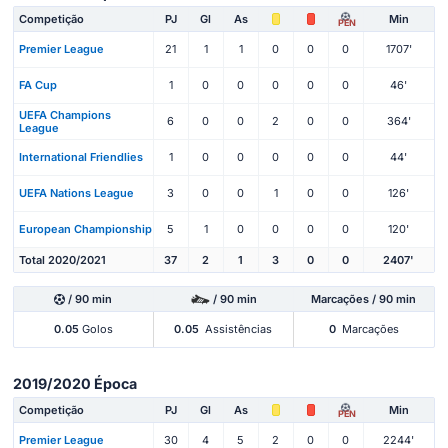
Competição
PJ
Gl
As
Min
PEN
Premier League
21
1
1
0
0
0
1707'
FA Cup
1
0
0
0
0
0
46'
UEFA Champions
6
0
0
2
0
0
364'
League
International Friendlies
1
0
0
0
0
0
44'
UEFA Nations League
3
0
0
1
0
0
126'
European Championship
5
1
0
0
0
0
120'
Total 2020/2021
37
2
1
3
0
0
2407'
/ 90 min
/ 90 min
Marcações / 90 min
0.05
Golos
0.05
Assistências
0
Marcações
2019/2020 Época
Competição
PJ
Gl
As
Min
PEN
Premier League
30
4
5
2
0
0
2244'