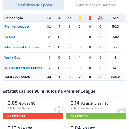
Estatísticas de Época
Estatísticas da Carreira
Competição
PJ
Gl
As
Min
PEN
Premier League
32
1
3
6
0
0
1923'
FA Cup
2
0
0
0
0
0
136'
International Friendlies
2
0
0
0
0
0
92'
World Cup
1
0
0
1
0
0
6'
WC Qualification Europe
6
0
0
0
0
0
147'
Total 2025/2026
43
1
3
7
0
0
2304'
Estatísticas por 90 minutos na Premier League
0.05
0.14
Golos / 90
Assistências / 90
1 Total de Golos
3 Total de Assistências
47 Percentil
78 Percentil
0.19
0.04
G+A / 90
xG / 90'