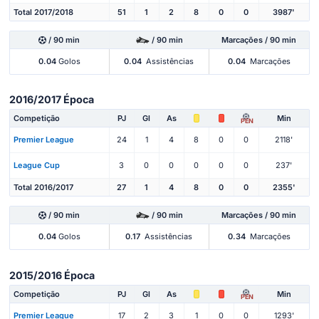
Total 2017/2018
51
1
2
8
0
0
3987'
/ 90 min
/ 90 min
Marcações / 90 min
0.04
Golos
0.04
Assistências
0.04
Marcações
2016/2017 Época
Competição
PJ
Gl
As
Min
PEN
Premier League
24
1
4
8
0
0
2118'
League Cup
3
0
0
0
0
0
237'
Total 2016/2017
27
1
4
8
0
0
2355'
/ 90 min
/ 90 min
Marcações / 90 min
0.04
Golos
0.17
Assistências
0.34
Marcações
2015/2016 Época
Competição
PJ
Gl
As
Min
PEN
Premier League
17
2
3
1
0
0
1293'