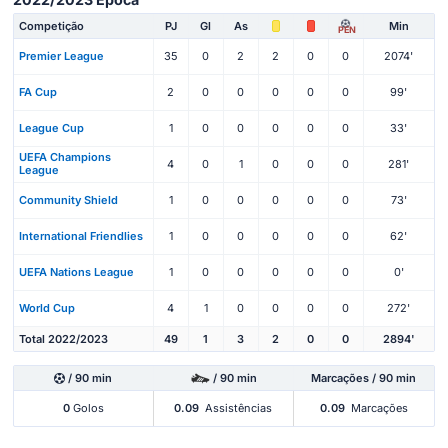
Competição
PJ
Gl
As
Min
PEN
Premier League
35
0
2
2
0
0
2074'
FA Cup
2
0
0
0
0
0
99'
League Cup
1
0
0
0
0
0
33'
UEFA Champions
4
0
1
0
0
0
281'
League
Community Shield
1
0
0
0
0
0
73'
International Friendlies
1
0
0
0
0
0
62'
UEFA Nations League
1
0
0
0
0
0
0'
World Cup
4
1
0
0
0
0
272'
Total 2022/2023
49
1
3
2
0
0
2894'
/ 90 min
/ 90 min
Marcações / 90 min
0
Golos
0.09
Assistências
0.09
Marcações