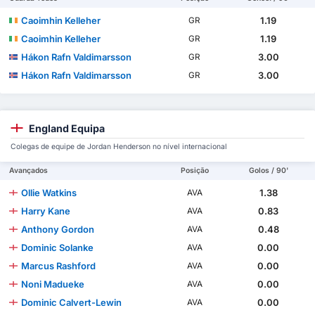
Caoimhin Kelleher
1.19
GR
Caoimhin Kelleher
1.19
GR
Hákon Rafn Valdimarsson
3.00
GR
Hákon Rafn Valdimarsson
3.00
GR
England Equipa
Colegas de equipe de Jordan Henderson no nível internacional
Avançados
Posição
Golos / 90'
Ollie Watkins
1.38
AVA
Harry Kane
0.83
AVA
Anthony Gordon
0.48
AVA
Dominic Solanke
0.00
AVA
Marcus Rashford
0.00
AVA
Noni Madueke
0.00
AVA
Dominic Calvert-Lewin
0.00
AVA