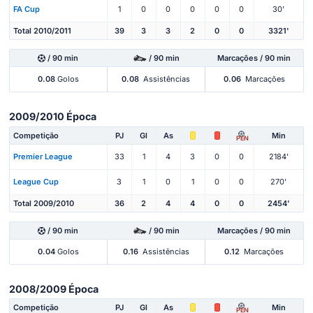
FA Cup
1
0
0
0
0
0
30'
Total 2010/2011
39
3
3
2
0
0
3321'
/ 90 min
/ 90 min
Marcações / 90 min
0.08
Golos
0.08
Assistências
0.06
Marcações
2009/2010 Época
Competição
PJ
Gl
As
Min
PEN
Premier League
33
1
4
3
0
0
2184'
League Cup
3
1
0
1
0
0
270'
Total 2009/2010
36
2
4
4
0
0
2454'
/ 90 min
/ 90 min
Marcações / 90 min
0.04
Golos
0.16
Assistências
0.12
Marcações
2008/2009 Época
Competição
PJ
Gl
As
Min
PEN