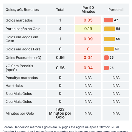
Por 90
Golos, xG, Remates
Total
Percentil
Minutos
1
0.05
Golos marcados
47
4
0.19
Participação no Golo
58
Golos em Jogos em
1
0.09
59
Casa
0
0
Golos em Jogos Fora
53
0.96
0.04
Golos Esperados (xG)
25
xG Sem Penaltis
0.96
0.04
25
(npxG)
0
N/A
N/A
Penaltys marcados
0
N/A
N/A
Hat-tricks
0
N/A
N/A
3 ou Mais Golos
0
N/A
N/A
2 ou Mais Golos
1923
Minutos por
N/A
N/A
Minutos por Golo
Golo
Jordan Henderson marcou 1 golos em 32 jogos até agora na época 2025/2026 da
Premier League. 1 de 1 golos foram marcados nos jogos em casa enquanto que marcou