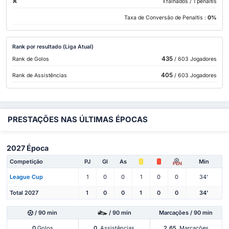
1
falhados
/ 1 penaltis
Taxa de Conversão de Penaltis :
0%
Rank por resultado (Liga Atual)
435
Rank de Golos
/ 603 Jogadores
405
Rank de Assistências
/ 603 Jogadores
PRESTAÇÕES NAS ÚLTIMAS ÉPOCAS
2027 Época
Competição
PJ
Gl
As
Min
PEN
League Cup
1
0
0
1
0
0
34'
Total 2027
1
0
0
1
0
0
34'
/ 90 min
/ 90 min
Marcações / 90 min
0
Golos
0
Assistências
2.65
Marcações