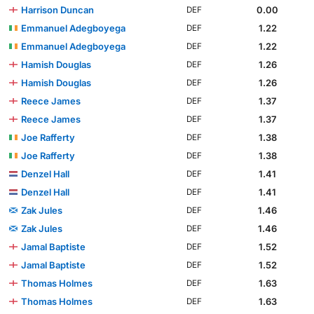
Harrison Duncan
0.00
DEF
Emmanuel Adegboyega
1.22
DEF
Emmanuel Adegboyega
1.22
DEF
Hamish Douglas
1.26
DEF
Hamish Douglas
1.26
DEF
Reece James
1.37
DEF
Reece James
1.37
DEF
Joe Rafferty
1.38
DEF
Joe Rafferty
1.38
DEF
Denzel Hall
1.41
DEF
Denzel Hall
1.41
DEF
Zak Jules
1.46
DEF
Zak Jules
1.46
DEF
Jamal Baptiste
1.52
DEF
Jamal Baptiste
1.52
DEF
Thomas Holmes
1.63
DEF
Thomas Holmes
1.63
DEF