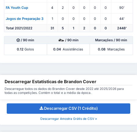
FA Youth Cup
4
2
0
0
0
0
90'
Jogos de Preparação 3
1
0
0
0
0
0
44'
Total 2021/2022
31
5
1
2
0
0
2448'
/ 90 min
/ 90 min
Marcações / 90 min
0.12
Golos
0.04
Assistências
0.08
Marcações
Descarregar Estatísticas de Brandon Cover
Descarregue todos os dados do Brandon Cover desde 2022 até 2025/2026 para
todas as competições. Contém o total e a média da época.
Descarregar CSV (1 Crédito)
Descarregar Amostra Grátis de CSV »