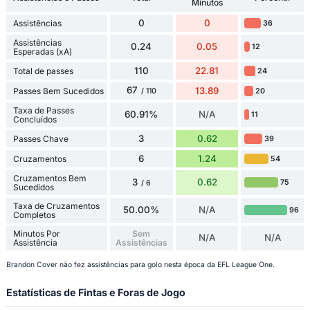
Minutos
0
0
Assistências
36
Assistências
0.24
0.05
12
Esperadas (xA)
110
22.81
Total de passes
24
67
13.89
Passes Bem Sucedidos
20
/ 110
Taxa de Passes
60.91%
N/A
11
Concluídos
3
0.62
Passes Chave
39
6
1.24
Cruzamentos
54
Cruzamentos Bem
3
0.62
75
/ 6
Sucedidos
Taxa de Cruzamentos
50.00%
N/A
96
Completos
Minutos Por
Sem
N/A
N/A
Assistência
Assistências
Brandon Cover não fez assistências para golo nesta época da EFL League One.
Estatísticas de Fintas e Foras de Jogo