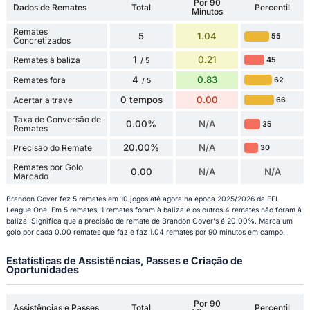
Por 90
Dados de Remates
Total
Percentil
Minutos
Remates
5
1.04
55
Concretizados
1
0.21
Remates à baliza
45
/ 5
4
0.83
Remates fora
62
/ 5
0 tempos
0.00
Acertar a trave
66
Taxa de Conversão de
0.00%
N/A
35
Remates
20.00%
N/A
Precisão do Remate
30
Remates por Golo
0.00
N/A
N/A
Marcado
Brandon Cover fez 5 remates em 10 jogos até agora na época 2025/2026 da EFL
League One. Em 5 remates, 1 remates foram à baliza e os outros 4 remates não foram à
baliza. Significa que a precisão de remate de Brandon Cover's é 20.00%. Marca um
golo por cada 0.00 remates que faz e faz 1.04 remates por 90 minutos em campo.
Estatísticas de Assistências, Passes e Criação de
Oportunidades
Por 90
Assistências e Passes
Total
Percentil