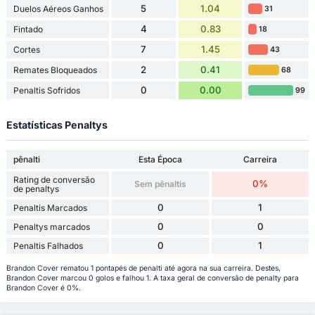
5
1.04
Duelos Aéreos Ganhos
31
4
0.83
Fintado
18
7
1.45
Cortes
43
2
0.41
Remates Bloqueados
68
0
0.00
Penaltis Sofridos
99
Estatísticas Penaltys
pênalti
Esta Época
Carreira
Rating de conversão
0%
Sem pênaltis
de penaltys
0
1
Penaltis Marcados
0
0
Penaltys marcados
0
1
Penaltis Falhados
Brandon Cover rematou 1 pontapés de penalti até agora na sua carreira. Destes,
Brandon Cover marcou 0 golos e falhou 1. A taxa geral de conversão de penalty para
Brandon Cover é 0%.