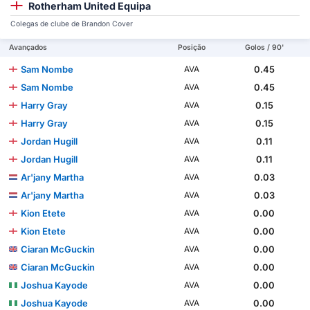
Rotherham United Equipa
Colegas de clube de Brandon Cover
Avançados
Posição
Golos / 90'
Sam Nombe
0.45
AVA
Sam Nombe
0.45
AVA
Harry Gray
0.15
AVA
Harry Gray
0.15
AVA
Jordan Hugill
0.11
AVA
Jordan Hugill
0.11
AVA
Ar'jany Martha
0.03
AVA
Ar'jany Martha
0.03
AVA
Kion Etete
0.00
AVA
Kion Etete
0.00
AVA
Ciaran McGuckin
0.00
AVA
Ciaran McGuckin
0.00
AVA
Joshua Kayode
0.00
AVA
Joshua Kayode
0.00
AVA