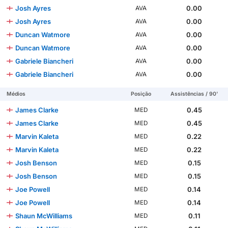
Josh Ayres
0.00
AVA
Josh Ayres
0.00
AVA
Duncan Watmore
0.00
AVA
Duncan Watmore
0.00
AVA
Gabriele Biancheri
0.00
AVA
Gabriele Biancheri
0.00
AVA
Médios
Posição
Assistências / 90'
James Clarke
0.45
MED
James Clarke
0.45
MED
Marvin Kaleta
0.22
MED
Marvin Kaleta
0.22
MED
Josh Benson
0.15
MED
Josh Benson
0.15
MED
Joe Powell
0.14
MED
Joe Powell
0.14
MED
Shaun McWilliams
0.11
MED