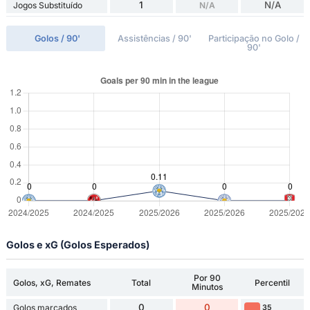
1
N/A
Jogos Substituído
N/A
Golos / 90'
Assistências / 90'
Participação no Golo /
90'
Golos e xG (Golos Esperados)
Por 90
Golos, xG, Remates
Total
Percentil
Minutos
0
0
Golos marcados
35