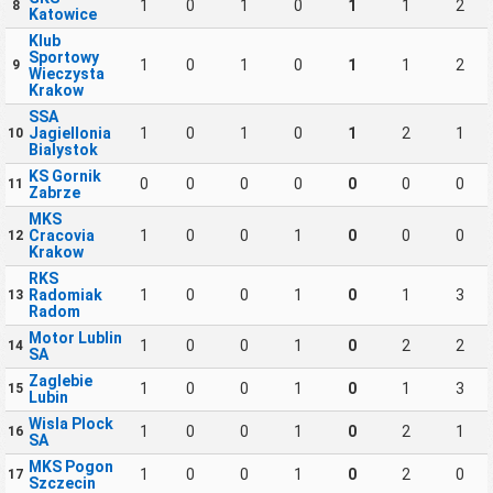
1
0
1
0
1
1
2
8
Katowice
Klub
Sportowy
1
0
1
0
1
1
2
9
Wieczysta
Krakow
SSA
Jagiellonia
1
0
1
0
1
2
1
10
Bialystok
KS Gornik
0
0
0
0
0
0
0
11
Zabrze
MKS
Cracovia
1
0
0
1
0
0
0
12
Krakow
RKS
Radomiak
1
0
0
1
0
1
3
13
Radom
Motor Lublin
1
0
0
1
0
2
2
14
SA
Zaglebie
1
0
0
1
0
1
3
15
Lubin
Wisla Plock
1
0
0
1
0
2
1
16
SA
MKS Pogon
1
0
0
1
0
2
0
17
Szczecin