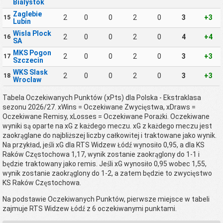
Bialystok
Zaglebie
2
0
0
2
0
3
+3
15
Lubin
Wisla Plock
2
0
0
2
0
4
+4
16
SA
MKS Pogon
2
0
0
2
0
3
+3
17
Szczecin
WKS Slask
2
0
0
2
0
3
+3
18
Wroclaw
Tabela Oczekiwanych Punktów (xPts) dla Polska - Ekstraklasa
sezonu 2026/27. xWins = Oczekiwane Zwycięstwa, xDraws =
Oczekiwane Remisy, xLosses = Oczekiwane Porażki. Oczekiwane
wyniki są oparte na xG z każdego meczu. xG z każdego meczu jest
zaokrąglane do najbliższej liczby całkowitej i traktowane jako wynik.
Na przykład, jeśli xG dla RTS Widzew Łódź wynosiło 0,95, a dla KS
Raków Częstochowa 1,17, wynik zostanie zaokrąglony do 1-1 i
będzie traktowany jako remis. Jeśli xG wynosiło 0,95 wobec 1,55,
wynik zostanie zaokrąglony do 1-2, a zatem będzie to zwycięstwo
KS Raków Częstochowa.
Na podstawie Oczekiwanych Punktów, pierwsze miejsce w tabeli
zajmuje RTS Widzew Łódź z 6 oczekiwanymi punktami.