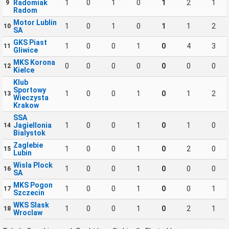
Radomiak
1
0
1
0
1
2
1
9
Radom
Motor Lublin
1
0
1
0
1
1
2
10
SA
GKS Piast
1
0
0
1
0
4
3
11
Gliwice
MKS Korona
0
0
0
0
0
0
0
12
Kielce
Klub
Sportowy
1
0
0
1
0
1
2
13
Wieczysta
Krakow
SSA
Jagiellonia
1
0
0
1
0
1
0
14
Bialystok
Zaglebie
1
0
0
1
0
2
0
15
Lubin
Wisla Plock
1
0
0
1
0
0
0
16
SA
MKS Pogon
1
0
0
1
0
0
1
17
Szczecin
WKS Slask
1
0
0
1
0
2
1
18
Wroclaw