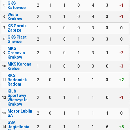
GKS
2
1
1
0
4
3
-1
5
Katowice
Wisla
2
1
1
0
4
3
-1
6
Krakow
KS Gornik
1
1
0
0
3
3
0
7
Zabrze
GKS Piast
2
1
0
1
3
3
0
8
Gliwice
MKS
Cracovia
2
1
0
1
3
1
-2
9
Krakow
MKS Korona
1
1
0
0
3
0
-3
10
Kielce
RKS
Radomiak
2
0
1
1
1
3
+2
11
Radom
Klub
Sportowy
2
0
1
1
1
0
-1
12
Wieczysta
Krakow
Motor Lublin
2
0
1
1
1
1
0
13
SA
SSA
Jagiellonia
2
0
1
1
1
6
+5
14