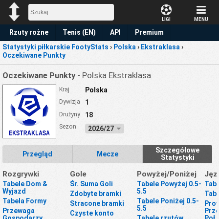
LIGI
MENU
Rzuty rożne
Tenis (EN)
API
Premium
Statystyki piłkarskie FootyStats
›
Polska
›
Ekstraklasa
›
Prognoza
Oczekiwane Punkty
Oczekiwane Punkty
- Polska Ekstraklasa
Kraj
Polska
Dywizja
1
Drużyny
18
Sezon
2026/27
Szczegółowe
Przegląd
Mecze
Statystyki
Rozgrywki
Gole
Powyżej/Poniżej
Jęz
Tabele Dom &
Śr. Suma Goli
Tabele Powyżej 0.5-
Tabe
Wyjazd
5.5
Zdobyte bramki
Tabe
Tabela Formy
Tabele Poniżej 0.5-
Stracone bramki
Prow
5.5
Przewaga
Prze
Czyste konto
Gospodarzy
Tabele rzutów
Poł.