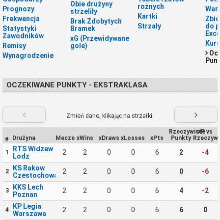
Obie drużyny
rożnych
Prognozy
War
strzeliły
Kartki
Frekwencja
Zbio
Brak Zdobytych
Strzały
do p
Statystyki
Bramek
Exce
Zawodników
xG (Przewidywane
Kur
Remisy
gole)
Oc
Wynagrodzenie
Pun
OCZEKIWANE PUNKTY - EKSTRAKLASA
Zmień dane, klikając na strzałki.
Rzeczywiste
xP vs
Drużyna
Mecze
xWins
xDraws
xLosses
xPts
Punkty
Rzeczywi
#
RTS Widzew
2
2
0
0
6
2
-4
1
Lodz
KS Rakow
2
2
0
0
6
0
-6
2
Czestochowa
KKS Lech
2
2
0
0
6
4
-2
3
Poznan
KP Legia
2
2
0
0
6
6
0
4
Warszawa