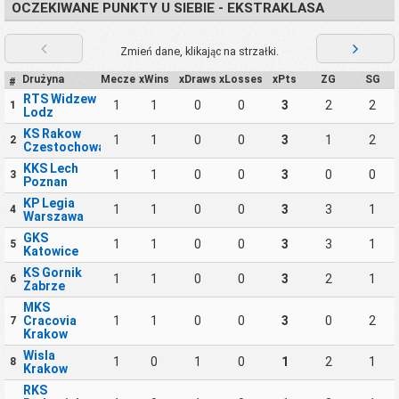
OCZEKIWANE PUNKTY U SIEBIE - EKSTRAKLASA
Zmień dane, klikając na strzałki.
Drużyna
Mecze
xWins
xDraws
xLosses
xPts
ZG
SG
#
RTS Widzew
1
1
0
0
3
2
2
1
Lodz
KS Rakow
1
1
0
0
3
1
2
2
Czestochowa
KKS Lech
1
1
0
0
3
0
0
3
Poznan
KP Legia
1
1
0
0
3
3
1
4
Warszawa
GKS
1
1
0
0
3
3
1
5
Katowice
KS Gornik
1
1
0
0
3
2
1
6
Zabrze
MKS
Cracovia
1
1
0
0
3
0
2
7
Krakow
Wisla
1
0
1
0
1
2
1
8
Krakow
RKS