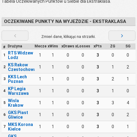
Tabela Oczekiwanych Punktów u Siebie dla Ekstraklasa.
OCZEKIWANE PUNKTY NA WYJEŹDZIE - EKSTRAKLASA
Zmień dane, klikając na strzałki.
Drużyna
Mecze
xWins
xDraws
xLosses
xPts
ZG
SG
#
RTS Widzew
1
1
0
0
3
0
0
1
Lodz
KS Rakow
1
1
0
0
3
1
2
2
Czestochowa
KKS Lech
1
1
0
0
3
2
1
3
Poznan
KP Legia
1
1
0
0
3
1
0
4
Warszawa
Wisla
1
1
0
0
3
3
4
5
Krakow
GKS Piast
1
1
0
0
3
0
2
6
Gliwice
MKS Korona
1
1
0
0
3
0
1
7
Kielce
GKS