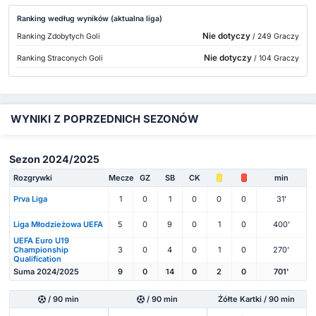
Ranking według wyników (aktualna liga)
Nie dotyczy
Ranking Zdobytych Goli
/ 249 Graczy
Nie dotyczy
Ranking Straconych Goli
/ 104 Graczy
WYNIKI Z POPRZEDNICH SEZONÓW
Sezon 2024/2025
Rozgrywki
Mecze
GZ
SB
CK
min
Prva Liga
1
0
1
0
0
0
31'
Liga Młodzieżowa UEFA
5
0
9
0
1
0
400'
UEFA Euro U19
Championship
3
0
4
0
1
0
270'
Qualification
Suma 2024/2025
9
0
14
0
2
0
701'
/ 90 min
/ 90 min
Żółte Kartki / 90 min