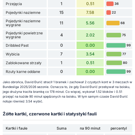
1
0.51
Przejęcia
36
15
7.58
Pojedynki naziemne
22
Pojedynki naziemne
11
5.56
68
wygrane
Pojedynki powietrzne
4
2.02
75
wygrane
0
0.00
Dribbled Past
99
7
3.54
Wybicia
77
1
0.51
Zablokowane strzały
80
0
0.00
Rzuty karne oddane
99
Jako obrońca, David Đurić stracił 1 bramek i zachował 2 czystych kont w 3 meczach w
Bundesliga 2025/2026 sezonie. Oznacza to, że gdy David Đurić przebywał na boisku,
jego drużyna traciła bramkę co 178 minut. Co więcej, wykonał 1.52 bloków i 0.51
przejęć na każde 90 minut spędzonych na boisku. W tym samym czasie David Đurić
notuje również 3.54 wybić.
Żółte kartki, czerwone kartki i statystyki fauli
Kartki i faule
Suma
na 90 minut
percentyl