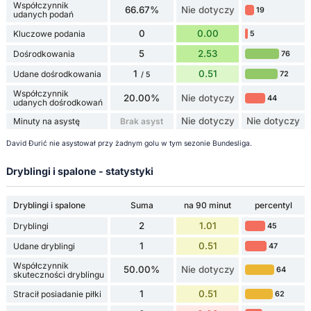
Współczynnik
66.67%
Nie dotyczy
19
udanych podań
0
0.00
Kluczowe podania
5
5
2.53
Dośrodkowania
76
1
0.51
Udane dośrodkowania
72
/ 5
Współczynnik
20.00%
Nie dotyczy
44
udanych dośrodkowań
Nie dotyczy
Nie dotyczy
Minuty na asystę
Brak asyst
David Đurić nie asystował przy żadnym golu w tym sezonie Bundesliga.
Dryblingi i spalone - statystyki
Dryblingi i spalone
Suma
na 90 minut
percentyl
2
1.01
Dryblingi
45
1
0.51
Udane dryblingi
47
Współczynnik
50.00%
Nie dotyczy
64
skuteczności dryblingu
1
0.51
Stracił posiadanie piłki
62