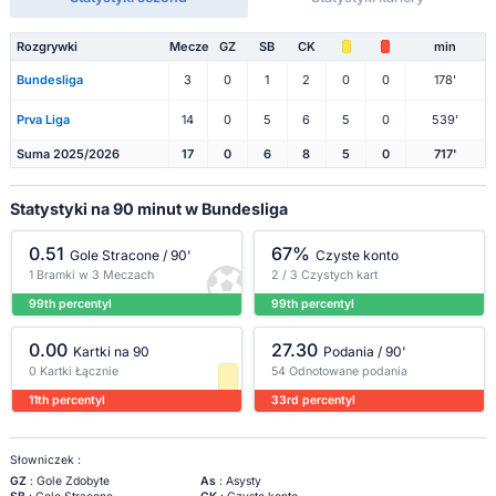
Rozgrywki
Mecze
GZ
SB
CK
min
Bundesliga
3
0
1
2
0
0
178'
Prva Liga
14
0
5
6
5
0
539'
Suma 2025/2026
17
0
6
8
5
0
717'
Statystyki na 90 minut w Bundesliga
0.51
67%
Gole Stracone / 90'
Czyste konto
1 Bramki w 3 Meczach
2 / 3 Czystych kart
99th percentyl
99th percentyl
0.00
27.30
Kartki na 90
Podania / 90'
0 Kartki Łącznie
54 Odnotowane podania
11th percentyl
33rd percentyl
Słowniczek :
GZ
: Gole Zdobyte
As
: Asysty