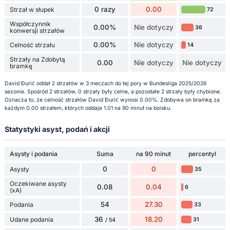
0 razy
0.00
Strzał w słupek
72
Współczynnik
0.00%
Nie dotyczy
36
konwersji strzałów
0.00%
Nie dotyczy
Celność strzału
14
Strzały na Zdobytą
0.00
Nie dotyczy
Nie dotyczy
bramkę
David Đurić oddał 2 strzałów w 3 meczach do tej pory w Bundesliga 2025/2026
sezonie. Spośród 2 strzałów, 0 strzały były celne, a pozostałe 2 strzały były chybione.
Oznacza to, że celność strzałów David Đurić wynosi 0.00%. Zdobywa on bramkę za
każdym 0.00 strzałem, których oddaje 1.01 na 90 minut na boisku.
Statystyki asyst, podań i akcji
Asysty i podania
Suma
na 90 minut
percentyl
0
0
Asysty
35
Oczekiwane asysty
0.08
0.04
6
(xA)
54
27.30
Podania
33
36
18.20
Udane podania
31
/ 54