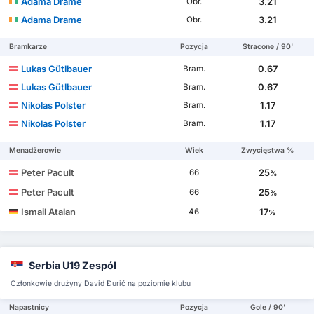
Adama Drame
3.21
Obr.
Adama Drame
3.21
Obr.
Bramkarze
Pozycja
Stracone / 90'
Lukas Gütlbauer
0.67
Bram.
Lukas Gütlbauer
0.67
Bram.
Nikolas Polster
1.17
Bram.
Nikolas Polster
1.17
Bram.
Menadżerowie
Wiek
Zwycięstwa %
Peter Pacult
25
66
%
Peter Pacult
25
66
%
Ismail Atalan
17
46
%
Serbia U19 Zespół
Członkowie drużyny David Đurić na poziomie klubu
Napastnicy
Pozycja
Gole / 90'