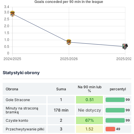
Statystyki obrony
Na 90 min lub
Obrona
Suma
percentyl
%
1
0.51
Gole Stracone
99
Minuty na straconą
178 min
Nie dotyczy
99
bramkę
2
67%
Czyste konto
99
3
1.52
Przechwytywanie piłki
49