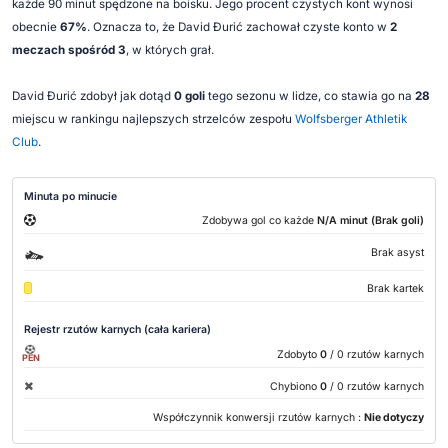
każde 90 minut spędzone na boisku. Jego procent czystych kont wynosi
obecnie
67%
. Oznacza to, że David Đurić zachował czyste konto w
2
meczach spośród 3
, w których grał.
David Đurić zdobył jak dotąd
0 goli
tego sezonu w lidze, co stawia go na
28
miejscu w rankingu najlepszych strzelców zespołu
Wolfsberger Athletik
Club
.
Minuta po minucie
Zdobywa gol co każde
N/A minut (Brak goli)
Brak asyst
Brak kartek
Rejestr rzutów karnych (cała kariera)
Zdobyto
0
/ 0 rzutów karnych
PEN
Chybiono
0
/ 0 rzutów karnych
Współczynnik konwersji rzutów karnych :
Nie dotyczy