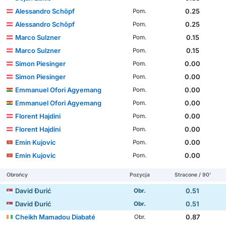
Alessandro Schöpf
0.25
Pom.
Alessandro Schöpf
0.25
Pom.
Marco Sulzner
0.15
Pom.
Marco Sulzner
0.15
Pom.
Simon Piesinger
0.00
Pom.
Simon Piesinger
0.00
Pom.
Emmanuel Ofori Agyemang
0.00
Pom.
Emmanuel Ofori Agyemang
0.00
Pom.
Florent Hajdini
0.00
Pom.
Florent Hajdini
0.00
Pom.
Emin Kujovic
0.00
Pom.
Emin Kujovic
0.00
Pom.
Obrońcy
Pozycja
Stracone / 90'
David Đurić
0.51
Obr.
David Đurić
0.51
Obr.
Cheikh Mamadou Diabaté
0.87
Obr.