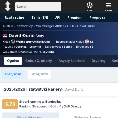
LIGI
MENU
Rzuty rożne
Tenis (EN)
API
Premium
Prognoza
Austria
/
Zawodnicy
/
Wolfsberger Athletik Club
/
David Đurić
David Đurić
Staty
Klub :
Wolfsberger Athletik Club
Reprezentacja Kraju :
Serbia Under 19
Pozycja :
Obrońca - Lewy tył
Narodowość :
Serbia
Birthplace :
Serbia - Serbia
N
Wiek (Data urodzenia) :
20 (19.3.2006)
Ogólne
Gole, xG, strzały
Asysty i podania
Drybling
Kart
2025/2026
2024/2025
2025/2026 i statystyki kariery
- David Đurić
Średni ranking w Bundesliga
6.73
Ranking Straconych Goli : -1 / 249 Graczy
Statystyki sezonu
Statystyki kariery