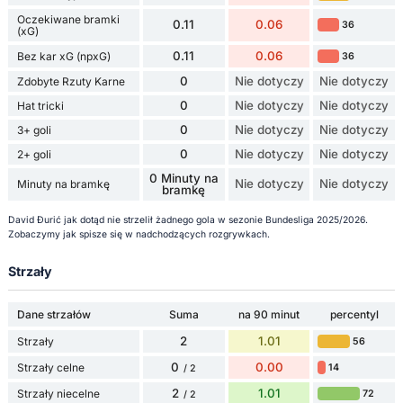
Oczekiwane bramki
0.11
0.06
36
(xG)
0.11
0.06
Bez kar xG (npxG)
36
0
Nie dotyczy
Nie dotyczy
Zdobyte Rzuty Karne
0
Nie dotyczy
Nie dotyczy
Hat tricki
0
Nie dotyczy
Nie dotyczy
3+ goli
0
Nie dotyczy
Nie dotyczy
2+ goli
0 Minuty na
Nie dotyczy
Nie dotyczy
Minuty na bramkę
bramkę
David Đurić jak dotąd nie strzelił żadnego gola w sezonie Bundesliga 2025/2026.
Zobaczymy jak spisze się w nadchodzących rozgrywkach.
Strzały
Dane strzałów
Suma
na 90 minut
percentyl
2
1.01
Strzały
56
0
0.00
Strzały celne
14
/ 2
2
1.01
Strzały niecelne
72
/ 2