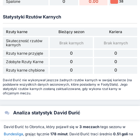
0
0.00
Spalone
38
Statystyki Rzutów Karnych
Rzuty karne
Bieżący sezon
Kariera
Skuteczność rzutów
Brak karnych
Brak karnych
karnych
0
0
Rzuty karne przyjęte
0
0
Zdobyte Rzuty Karne
0
0
Rzuty karne chybione
David Đurić nie wykonywał jeszcze żadnych rzutów karnych w swojej karierze (na
podstawie wszystkich danych sezonowych, które posiadamy w FootyStats). Jego
statystyki rzutów karnych zostaną zaktualizowane, gdy wykona rzut karny w
oficjalnym meczu.
Analiza statystyk David Đurić
David Đurić to Obrońca, który pojawił się w
3 meczach
tego sezonu w
Bundesliga
, grając łącznie
178 minut
. David Đurić traci średnio
0.51 goli
na