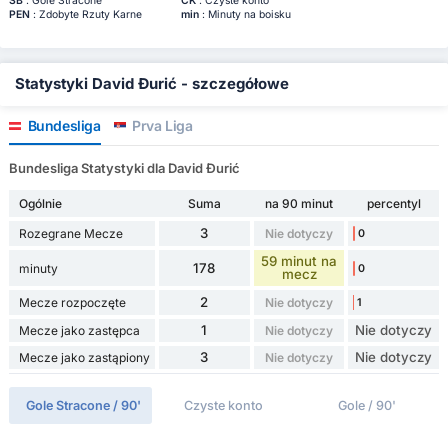
SB
: Gole Stracone
CK
: Czyste konto
PEN
: Zdobyte Rzuty Karne
min
: Minuty na boisku
Statystyki David Đurić - szczegółowe
Bundesliga
Prva Liga
Bundesliga Statystyki dla David Đurić
Ogólnie
Suma
na 90 minut
percentyl
3
Rozegrane Mecze
Nie dotyczy
0
59 minut na
178
minuty
0
mecz
2
Mecze rozpoczęte
Nie dotyczy
1
1
Nie dotyczy
Mecze jako zastępca
Nie dotyczy
3
Nie dotyczy
Mecze jako zastąpiony
Nie dotyczy
Gole Stracone / 90'
Czyste konto
Gole / 90'