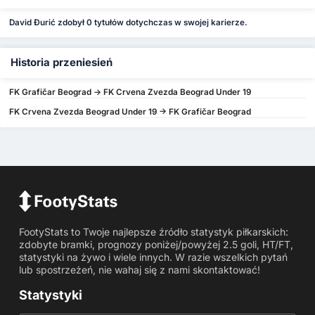
David Đurić zdobył 0 tytułów dotychczas w swojej karierze.
Historia przeniesień
FK Grafičar Beograd -> FK Crvena Zvezda Beograd Under 19
FK Crvena Zvezda Beograd Under 19 -> FK Grafičar Beograd
FootyStats to Twoje najlepsze źródło statystyk piłkarskich:
zdobyte bramki, prognozy poniżej/powyżej 2.5 goli, HT/FT,
statystyki na żywo i wiele innych. W razie wszelkich pytań
lub spostrzeżeń, nie wahaj się z nami skontaktować!
Statystyki