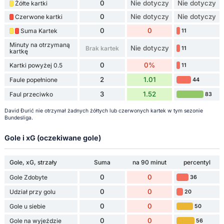
0
Nie dotyczy
Nie dotyczy
Żółte kartki
0
Nie dotyczy
Nie dotyczy
Czerwone kartki
0
0
Suma Kartek
11
Minuty na otrzymaną
Nie dotyczy
Brak kartek
11
kartkę
0
0%
Kartki powyżej 0.5
11
2
1.01
Faule popełnione
44
3
1.52
Faul przeciwko
83
David Đurić nie otrzymał żadnych żółtych lub czerwonych kartek w tym sezonie
Bundesliga.
Gole i xG (oczekiwane gole)
Gole, xG, strzały
Suma
na 90 minut
percentyl
0
0
Gole Zdobyte
36
0
0
Udział przy golu
20
0
0
Gole u siebie
50
0
0
Gole na wyjeździe
56