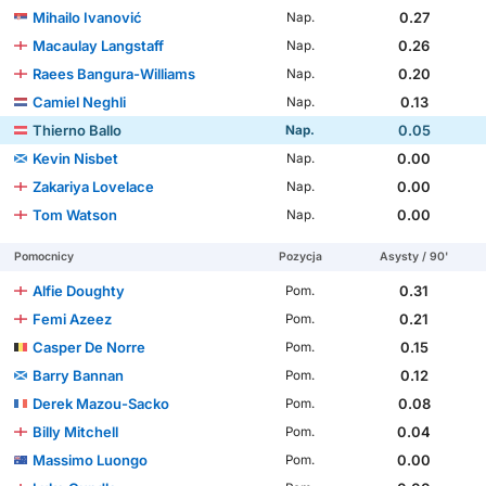
Mihailo Ivanović
0.27
Nap.
Macaulay Langstaff
0.26
Nap.
Raees Bangura-Williams
0.20
Nap.
Camiel Neghli
0.13
Nap.
Thierno Ballo
0.05
Nap.
Kevin Nisbet
0.00
Nap.
Zakariya Lovelace
0.00
Nap.
Tom Watson
0.00
Nap.
Pomocnicy
Pozycja
Asysty / 90'
Alfie Doughty
0.31
Pom.
Femi Azeez
0.21
Pom.
Casper De Norre
0.15
Pom.
Barry Bannan
0.12
Pom.
Derek Mazou-Sacko
0.08
Pom.
Billy Mitchell
0.04
Pom.
Massimo Luongo
0.00
Pom.