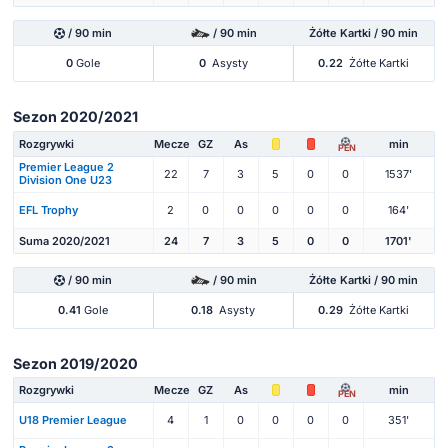
/ 90 min
/ 90 min
Żółte Kartki / 90 min
0
Gole
0
Asysty
0.22
Żółte Kartki
Sezon 2020/2021
Rozgrywki
Mecze
GZ
As
min
PEN
Premier League 2
22
7
3
5
0
0
1537'
Division One U23
EFL Trophy
2
0
0
0
0
0
164'
Suma 2020/2021
24
7
3
5
0
0
1701'
/ 90 min
/ 90 min
Żółte Kartki / 90 min
0.41
Gole
0.18
Asysty
0.29
Żółte Kartki
Sezon 2019/2020
Rozgrywki
Mecze
GZ
As
min
PEN
U18 Premier League
4
1
0
0
0
0
351'