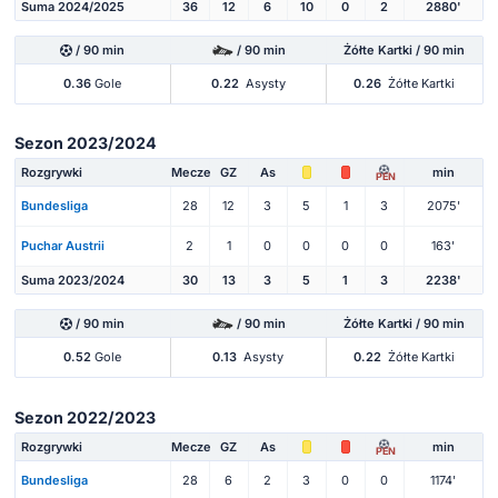
Suma 2024/2025
36
12
6
10
0
2
2880'
/ 90 min
/ 90 min
Żółte Kartki / 90 min
0.36
Gole
0.22
Asysty
0.26
Żółte Kartki
Sezon 2023/2024
Rozgrywki
Mecze
GZ
As
min
PEN
Bundesliga
28
12
3
5
1
3
2075'
Puchar Austrii
2
1
0
0
0
0
163'
Suma 2023/2024
30
13
3
5
1
3
2238'
/ 90 min
/ 90 min
Żółte Kartki / 90 min
0.52
Gole
0.13
Asysty
0.22
Żółte Kartki
Sezon 2022/2023
Rozgrywki
Mecze
GZ
As
min
PEN
Bundesliga
28
6
2
3
0
0
1174'