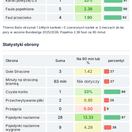
1
33%
Kartki powyżej 0.5
97
5
2.38
Faule popełnione
96
4
1.90
Faul przeciwko
92
Thierno Ballo otrzymał 1 żółtych kartkek i 0 czerwonych kartek w 3 meczach do tej
pory w sezonie Bundesliga 2025/2026. Popełnia 2.38 fauli na 90 minut.
Statystyki obrony
Na 90 min lub
Obrona
Suma
percentyl
%
3
1.42
Gole Stracone
27
Minuty na straconą
63 min
Nie dotyczy
27
bramkę
1
33%
Czyste konto
86
2
0.95
Przechwytywanie piłki
26
0
0.00
Przejęcia
9
28
13.33
Pojedynki naziemne
87
Pojedynki naziemne
9
4.29
38
wygrane