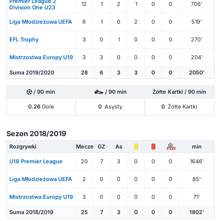
Premier League 2
12
1
2
1
0
0
706'
Division One U23
Liga Młodzieżowa UEFA
6
1
0
2
0
0
519'
EFL Trophy
3
0
1
0
0
0
270'
Mistrzostwa Europy U19
3
3
0
0
0
0
204'
Suma 2019/2020
28
6
3
3
0
0
2050'
/ 90 min
/ 90 min
Żółte Kartki / 90 min
0.26
Gole
0
Asysty
0
Żółte Kartki
Sezon 2018/2019
Rozgrywki
Mecze
GZ
As
min
PEN
U18 Premier League
20
7
3
0
0
0
1646'
Liga Młodzieżowa UEFA
2
0
0
0
0
0
85'
Mistrzostwa Europy U19
3
0
0
0
0
0
71'
Suma 2018/2019
25
7
3
0
0
0
1802'