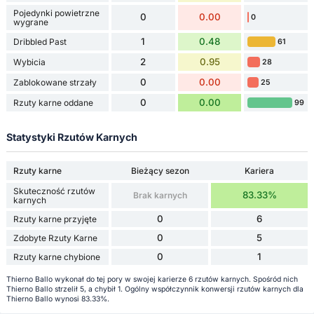
Pojedynki powietrzne
0
0.00
0
wygrane
1
0.48
Dribbled Past
61
2
0.95
Wybicia
28
0
0.00
Zablokowane strzały
25
0
0.00
Rzuty karne oddane
99
Statystyki Rzutów Karnych
Rzuty karne
Bieżący sezon
Kariera
Skuteczność rzutów
83.33%
Brak karnych
karnych
0
6
Rzuty karne przyjęte
0
5
Zdobyte Rzuty Karne
0
1
Rzuty karne chybione
Thierno Ballo wykonał do tej pory w swojej karierze 6 rzutów karnych. Spośród nich
Thierno Ballo strzelił 5, a chybił 1. Ogólny współczynnik konwersji rzutów karnych dla
Thierno Ballo wynosi 83.33%.