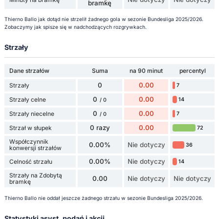
bramkę
Thierno Ballo jak dotąd nie strzelił żadnego gola w sezonie Bundesliga 2025/2026.
Zobaczymy jak spisze się w nadchodzących rozgrywkach.
Strzały
Dane strzałów
Suma
na 90 minut
percentyl
0
0.00
Strzały
7
0
0.00
Strzały celne
14
/ 0
0
0.00
Strzały niecelne
7
/ 0
0 razy
0.00
Strzał w słupek
72
Współczynnik
0.00%
Nie dotyczy
36
konwersji strzałów
0.00%
Nie dotyczy
Celność strzału
14
Strzały na Zdobytą
0.00
Nie dotyczy
Nie dotyczy
bramkę
Thierno Ballo nie oddał jeszcze żadnego strzału w sezonie Bundesliga 2025/2026.
Statystyki asyst, podań i akcji