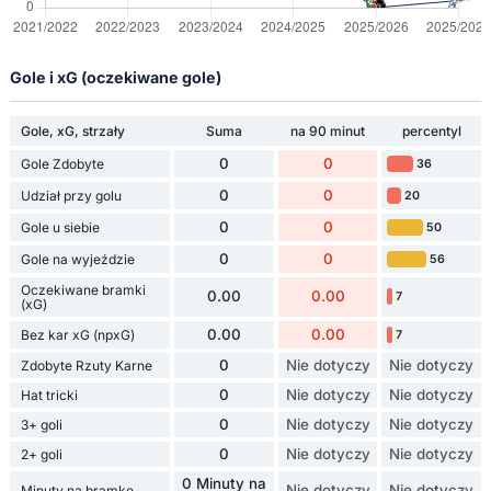
Gole i xG (oczekiwane gole)
Gole, xG, strzały
Suma
na 90 minut
percentyl
0
0
Gole Zdobyte
36
0
0
Udział przy golu
20
0
0
Gole u siebie
50
0
0
Gole na wyjeździe
56
Oczekiwane bramki
0.00
0.00
7
(xG)
0.00
0.00
Bez kar xG (npxG)
7
0
Nie dotyczy
Nie dotyczy
Zdobyte Rzuty Karne
0
Nie dotyczy
Nie dotyczy
Hat tricki
0
Nie dotyczy
Nie dotyczy
3+ goli
0
Nie dotyczy
Nie dotyczy
2+ goli
0 Minuty na
Nie dotyczy
Nie dotyczy
Minuty na bramkę