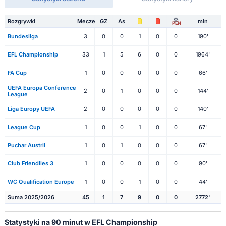
Rozgrywki
Mecze
GZ
As
min
PEN
Bundesliga
3
0
0
1
0
0
190'
EFL Championship
33
1
5
6
0
0
1964'
FA Cup
1
0
0
0
0
0
66'
UEFA Europa Conference
2
0
1
0
0
0
144'
League
Liga Europy UEFA
2
0
0
0
0
0
140'
League Cup
1
0
0
1
0
0
67'
Puchar Austrii
1
0
1
0
0
0
67'
Club Friendlies 3
1
0
0
0
0
0
90'
WC Qualification Europe
1
0
0
1
0
0
44'
Suma 2025/2026
45
1
7
9
0
0
2772'
Statystyki na 90 minut w EFL Championship