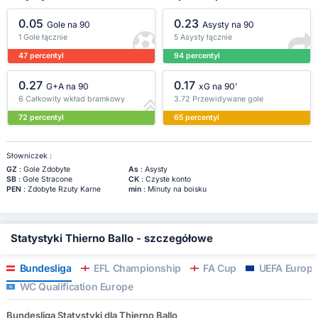
0.05
0.23
Gole na 90
Asysty na 90
1 Gole łącznie
5 Asysty łącznie
47 percentyl
94 percentyl
0.27
0.17
G+A na 90
xG na 90'
6 Całkowity wkład bramkowy
3.72 Przewidywane gole
72 percentyl
65 percentyl
Słowniczek :
GZ
: Gole Zdobyte
As
: Asysty
SB
: Gole Stracone
CK
: Czyste konto
PEN
: Zdobyte Rzuty Karne
min
: Minuty na boisku
Statystyki Thierno Ballo - szczegółowe
Bundesliga
EFL Championship
FA Cup
UEFA Europa
WC Qualification Europe
Bundesliga Statystyki dla Thierno Ballo