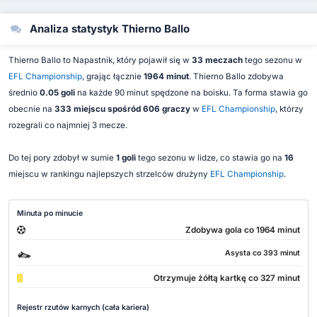
Analiza statystyk Thierno Ballo
Thierno Ballo to Napastnik, który pojawił się w
33 meczach
tego sezonu w
EFL Championship
, grając łącznie
1964 minut
. Thierno Ballo zdobywa
średnio
0.05 goli
na każde 90 minut spędzone na boisku. Ta forma stawia go
obecnie na
333 miejscu spośród 606 graczy
w
EFL Championship
, którzy
rozegrali co najmniej 3 mecze.
Do tej pory zdobył w sumie
1 goli
tego sezonu w lidze, co stawia go na
16
miejscu w rankingu najlepszych strzelców drużyny
EFL Championship
.
Minuta po minucie
Zdobywa gola co 1964 minut
Asysta co 393 minut
Otrzymuje żółtą kartkę co 327 minut
Rejestr rzutów karnych (cała kariera)