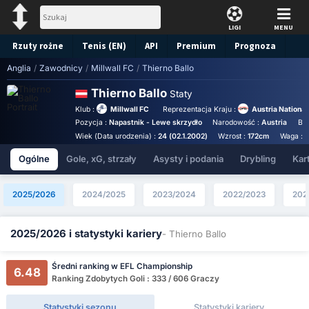
LIGI
MENU
Rzuty rożne
Tenis (EN)
API
Premium
Prognoza
Anglia
/
Zawodnicy
/
Millwall FC
/
Thierno Ballo
Thierno Ballo
Staty
Klub :
Millwall FC
Reprezentacja Kraju :
Austria Nationa
Pozycja :
Napastnik - Lewe skrzydło
Narodowość :
Austria
Bir
Wiek (Data urodzenia) :
24 (02.1.2002)
Wzrost :
172cm
Waga :
Ogólne
Gole, xG, strzały
Asysty i podania
Drybling
Kart
2025/2026
2024/2025
2023/2024
2022/2023
202
2025/2026 i statystyki kariery
- Thierno Ballo
Średni ranking w EFL Championship
6.48
Ranking Zdobytych Goli : 333 / 606 Graczy
Statystyki sezonu
Statystyki kariery