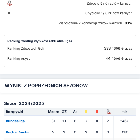
Zdobyto
5
/ 6 rzutów karnych
PEN
Chybiono
1
/ 6 rzutów karnych
Współczynnik konwersji rzutów karnych :
83%
Ranking według wyników (aktualna liga)
333
Ranking Zdobytych Goli
/ 606 Graczy
44
Ranking Asyst
/ 606 Graczy
WYNIKI Z POPRZEDNICH SEZONÓW
Sezon 2024/2025
Rozgrywki
Mecze
GZ
As
min
PEN
Bundesliga
31
10
6
7
0
2
2467'
Puchar Austrii
5
2
0
3
0
0
413'