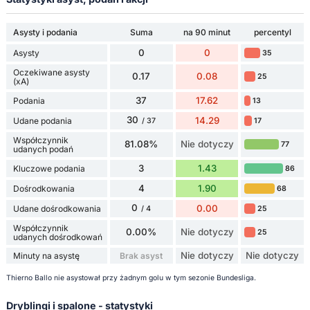
Asysty i podania
Suma
na 90 minut
percentyl
0
0
Asysty
35
Oczekiwane asysty
0.17
0.08
25
(xA)
37
17.62
Podania
13
30
14.29
Udane podania
17
/ 37
Współczynnik
81.08%
Nie dotyczy
77
udanych podań
3
1.43
Kluczowe podania
86
4
1.90
Dośrodkowania
68
0
0.00
Udane dośrodkowania
25
/ 4
Współczynnik
0.00%
Nie dotyczy
25
udanych dośrodkowań
Nie dotyczy
Nie dotyczy
Minuty na asystę
Brak asyst
Thierno Ballo nie asystował przy żadnym golu w tym sezonie Bundesliga.
Dryblingi i spalone - statystyki