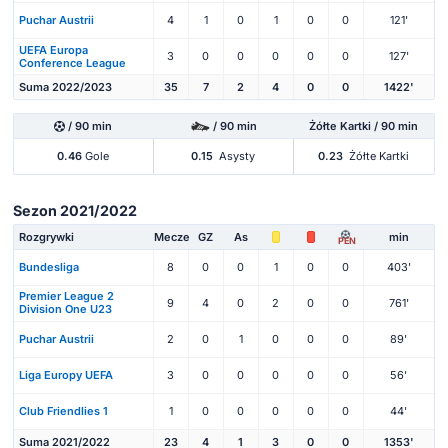
Puchar Austrii
4
1
0
1
0
0
121'
UEFA Europa
3
0
0
0
0
0
127'
Conference League
Suma 2022/2023
35
7
2
4
0
0
1422'
/ 90 min
/ 90 min
Żółte Kartki / 90 min
0.46
Gole
0.15
Asysty
0.23
Żółte Kartki
Sezon 2021/2022
Rozgrywki
Mecze
GZ
As
min
PEN
Bundesliga
8
0
0
1
0
0
403'
Premier League 2
9
4
0
2
0
0
761'
Division One U23
Puchar Austrii
2
0
1
0
0
0
89'
Liga Europy UEFA
3
0
0
0
0
0
56'
Club Friendlies 1
1
0
0
0
0
0
44'
Suma 2021/2022
23
4
1
3
0
0
1353'