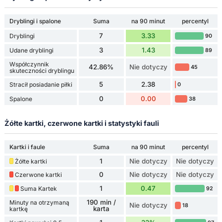
Dryblingi i spalone
Suma
na 90 minut
percentyl
7
3.33
Dryblingi
90
3
1.43
Udane dryblingi
89
Współczynnik
42.86%
Nie dotyczy
45
skuteczności dryblingu
5
2.38
Stracił posiadanie piłki
0
0
0.00
Spalone
38
Żółte kartki, czerwone kartki i statystyki fauli
Kartki i faule
Suma
na 90 minut
percentyl
1
Nie dotyczy
Nie dotyczy
Żółte kartki
0
Nie dotyczy
Nie dotyczy
Czerwone kartki
1
0.47
Suma Kartek
92
190 min /
Minuty na otrzymaną
Nie dotyczy
18
karta
kartkę