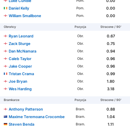
Luke Cundle
0.00
Pom.
Daniel Kelly
0.00
Pom.
William Smallbone
0.00
Pom.
Obrońcy
Pozycja
Stracone / 90'
Ryan Leonard
0.67
Obr.
Zack Sturge
0.75
Obr.
Dan McNamara
0.94
Obr.
Caleb Taylor
0.96
Obr.
Jake Cooper
0.96
Obr.
Tristan Crama
0.99
Obr.
Joe Bryan
1.80
Obr.
Wes Harding
3.18
Obr.
Bramkarze
Pozycja
Stracone / 90'
Anthony Patterson
0.88
Bram.
Maxime Teremoana Crocombe
1.04
Bram.
Steven Benda
1.11
Bram.