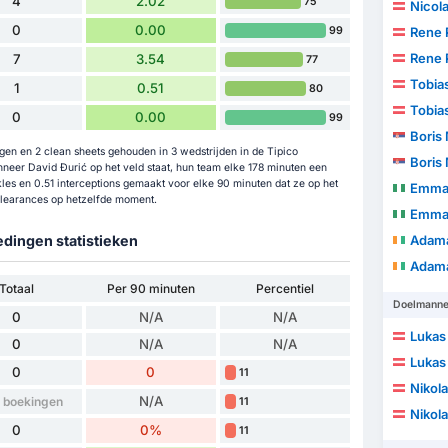
4
2.02
75
Nicol
0
0.00
99
Rene 
Rene 
7
3.54
77
Tobia
1
0.51
80
Tobia
0
0.00
99
Boris
gen en 2 clean sheets gehouden in 3 wedstrijden in de Tipico
Boris
neer David Đurić op het veld staat, hun team elke 178 minuten een
les en 0.51 interceptions gemaakt voor elke 90 minuten dat ze op het
Emma
clearances op hetzelfde moment.
Emma
edingen statistieken
Adam
Adam
Totaal
Per 90 minuten
Percentiel
Doelmann
0
N/A
N/A
Lukas
0
N/A
N/A
Lukas
0
0
11
Nikola
N/A
 boekingen
11
Nikola
0
0%
11