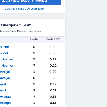
CSV downloaden (1 krediet)
Download gratis CSV-voorbeeld »
lfsberger AC Team
en van David Đurić op clubniveau
Positie
Goals / 90'
s Pink
0.50
S
s Pink
0.50
S
c Ngankam
0.22
S
c Ngankam
0.22
S
Avdijaj
0.20
S
Avdijaj
0.20
S
ojzek
0.17
S
ojzek
0.17
S
 Atanga
0.13
S
 Atanga
0.13
S