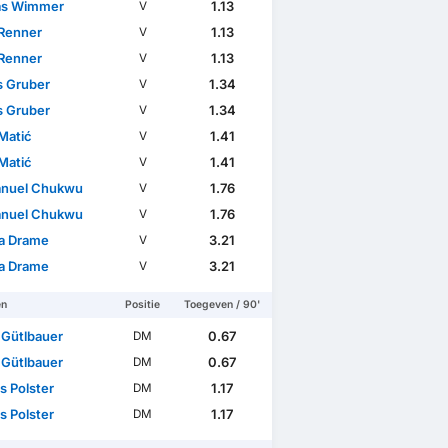
as Wimmer
1.13
V
Renner
1.13
V
Renner
1.13
V
s Gruber
1.34
V
s Gruber
1.34
V
 Matić
1.41
V
 Matić
1.41
V
nuel Chukwu
1.76
V
nuel Chukwu
1.76
V
a Drame
3.21
V
a Drame
3.21
V
en
Positie
Toegeven / 90'
 Gütlbauer
0.67
DM
 Gütlbauer
0.67
DM
s Polster
1.17
DM
s Polster
1.17
DM