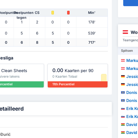
Doelpunten
Doelpunten
CS
Min'
tegen
0
1
2
0
0
178'
Wo
0
5
6
5
0
539'
Teamgenot
0
6
8
5
0
717'
Spitsen
desliga
Marku
Marku
0.00
Clean Sheets
Kaarten per 90
Jessi
uivere lakens
0 Kaarten Totaal
Jessi
rcentiel
11th Percentiel
Donis 
Donis 
etailleerd
Erik K
Erik K
David
David
 Đurić