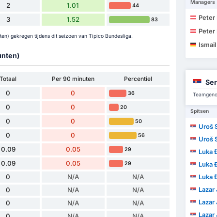
Managers
2
1.01
44
Peter 
3
1.52
83
Peter 
en) gekregen tijdens dit seizoen van Tipico Bundesliga.
Ismail
unten)
Totaal
Per 90 minuten
Percentiel
Ser
0
0
36
Teamgenot
0
0
20
Spitsen
0
0
50
Uroš 
0
0
56
Uroš 
0.09
0.05
29
Luka 
0.09
0.05
29
Luka 
0
N/A
N/A
Luka 
Lazar
0
N/A
N/A
Lazar
0
N/A
N/A
Lazar
0
N/A
N/A