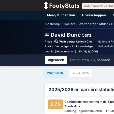
Meer/Minder Dan
Hoekschoppen
Oostenrijk
/
Spelers
/
Wolfsberger Athletik C
David Đurić
Stats
Ploeg :
Wolfsberger Athletik Club
Nationale Pl
Positie :
Verdediger - Links verdediger
Nationaliteit 
Leeftijd (Geboortedatum) :
20 (19/3/2006)
Algemeen
Doelpunten, xG, Schoten
2025/2026
2024/2025
2025/2026 en carrière statist
Gemiddelde waardering in de Tipi
6.73
Bundesliga
Ranking Tegendoelpunten : -1 / 24