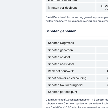
0 Mi
Minuten per doelpunt
d
David Đurić heeft tot nu toe nog geen doelpunten g
zullen zien hoe ze de komende wedstrijden prestere
Schoten genomen
Schoten Gegevens
Schoten genomen
Schoten op doel
Schoten naast doel
Raak het houtwerk
Schot conversie verhouding
Schoten Nauwkeurigheid
Schoten per doelpunt
David Đurić heeft 2 schoten genomen in 3 wedstrijde
schoten waren 0 schoten op doel en de andere 2 sch
van David Đurić 0.00% is. Ze scoren een doelpunt v