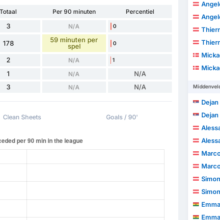
Angel
Totaal
Per 90 minuten
Percentiel
Angel
3
N/A
0
Thiern
59 minuten per
Thiern
178
0
spel
Mickae
2
N/A
1
Mickae
1
N/A
N/A
3
N/A
N/A
Middenvel
Dejan
Dejan
Clean Sheets
Goals / 90'
Aless
Aless
Marco
Marco
Simon
Simon
Emmanu
Emmanu