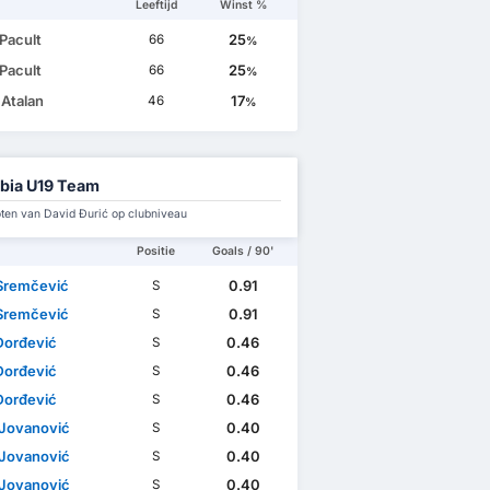
Leeftijd
Winst %
Pacult
25
66
%
Pacult
25
66
%
 Atalan
17
46
%
bia U19 Team
en van David Đurić op clubniveau
Positie
Goals / 90'
Sremčević
0.91
S
Sremčević
0.91
S
Đorđević
0.46
S
Đorđević
0.46
S
Đorđević
0.46
S
 Jovanović
0.40
S
 Jovanović
0.40
S
 Jovanović
0.40
S