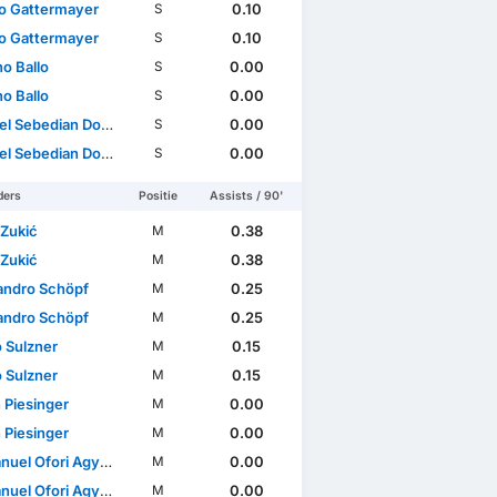
o Gattermayer
0.10
S
o Gattermayer
0.10
S
o Ballo
0.00
S
o Ballo
0.00
S
l Sebedian Dosso
0.00
S
l Sebedian Dosso
0.00
S
ders
Positie
Assists / 90'
 Zukić
0.38
M
 Zukić
0.38
M
andro Schöpf
0.25
M
andro Schöpf
0.25
M
 Sulzner
0.15
M
 Sulzner
0.15
M
 Piesinger
0.00
M
 Piesinger
0.00
M
el Ofori Agyemang
0.00
M
el Ofori Agyemang
0.00
M