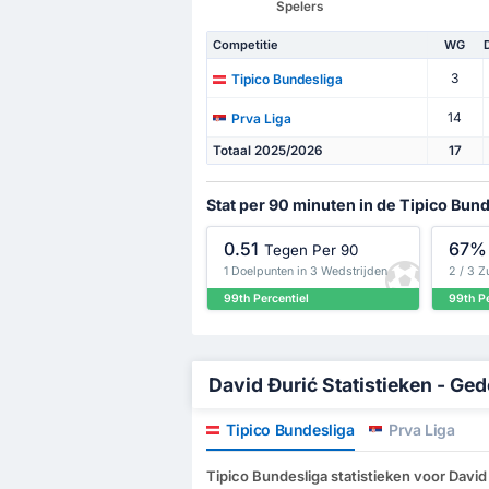
Spelers
Competitie
WG
3
Tipico Bundesliga
14
Prva Liga
Totaal 2025/2026
17
Stat per 90 minuten in de Tipico Bun
0.51
67%
Tegen Per 90
1 Doelpunten in 3 Wedstrijden
2 / 3 Z
99th Percentiel
99th Pe
David Đurić Statistieken - Ged
Tipico Bundesliga
Prva Liga
Tipico Bundesliga statistieken voor David