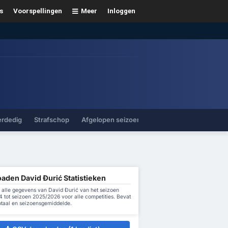
s
Voorspellingen
Meer
Inloggen
erdedig
Strafschop
Afgelopen seizoenen
aden David Đurić Statistieken
alle gegevens van David Đurić van het seizoen
 tot seizoen 2025/2026 voor alle competities. Bevat
otaal en seizoensgemiddelde.