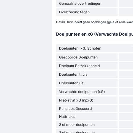
Gemaakte overtredingen
Overtreding tegen
David Đurić heeft geen boekingen (gele of rode kaart
Doelpunten en xG (Verwachte Doelp
Doelpunten, xG, Schoten
Gescoorde Doelpunten
Doelpunt Betrokkenheid
Doelpunten thuis
Doelpunten uit
Verwachte doelpunten (xG)
Niet-straf xG (npxG)
Penalties Gescoord
Hattricks
3 of meer doelpunten
2 of meer doelpunten