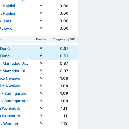
t Hajdini
0.00
M
t Hajdini
0.00
M
Kujovic
0.00
M
Kujovic
0.00
M
rs
Positie
Toegeven / 90'
 Đurić
0.51
V
 Đurić
0.51
V
 Mamadou Diabaté
0.87
V
 Mamadou Diabaté
0.87
V
ike Nwaiwu
1.08
V
ike Nwaiwu
1.08
V
ik Baumgartner
1.09
V
ik Baumgartner
1.09
V
n Wohlmuth
1.11
V
n Wohlmuth
1.11
V
as Wimmer
1.13
V