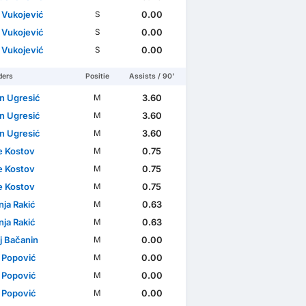
o Vukojević
0.00
S
o Vukojević
0.00
S
o Vukojević
0.00
S
ders
Positie
Assists / 90'
n Ugresić
3.60
M
n Ugresić
3.60
M
n Ugresić
3.60
M
je Kostov
0.75
M
je Kostov
0.75
M
je Kostov
0.75
M
nja Rakić
0.63
M
nja Rakić
0.63
M
j Bačanin
0.00
M
a Popović
0.00
M
a Popović
0.00
M
a Popović
0.00
M