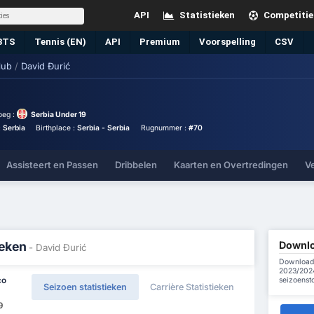
API
Statistieken
Competitie
BTS
Tennis (EN)
API
Premium
Voorspelling
CSV
lub
/
David Đurić
oeg :
Serbia Under 19
:
Serbia
Birthplace :
Serbia - Serbia
Rugnummer :
#70
Assisteert en Passen
Dribbelen
Kaarten en Overtredingen
V
Downlo
ieken
- David Đurić
Download 
2023/2024
seizoenst
co
Seizoen statistieken
Carrière Statistieken
9