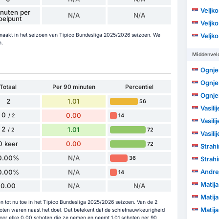
Veljk
nuten per
N/A
N/A
oelpunt
Veljk
emaakt in het seizoen van Tipico Bundesliga 2025/2026 seizoen. We
Veljk
n.
Middenvel
Ognje
Ognje
Totaal
Per 90 minuten
Percentiel
Ognje
2
1.01
56
Vasili
0
0.00
14
/ 2
Vasili
2
1.01
72
/ 2
Vasili
0 keer
0.00
72
Strahi
0.00%
N/A
36
Strahi
Andre
0.00%
N/A
14
Matij
0.00
N/A
N/A
Matij
n tot nu toe in het Tipico Bundesliga 2025/2026 seizoen. Van de 2
Matij
oten waren naast het doel. Dat betekent dat de schietnauwkeurigheid
oor elke 0.00 schoten die ze nemen en neemt 1.01 schoten per 90