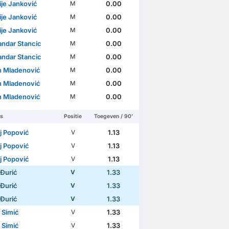
ije Janković
0.00
M
ije Janković
0.00
M
ije Janković
0.00
M
andar Stancic
0.00
M
andar Stancic
0.00
M
n Mladenović
0.00
M
n Mladenović
0.00
M
n Mladenović
0.00
M
rs
Positie
Toegeven / 90'
j Popović
1.13
V
j Popović
1.13
V
j Popović
1.13
V
 Đurić
1.33
V
 Đurić
1.33
V
 Đurić
1.33
V
 Simić
1.33
V
 Simić
1.33
V