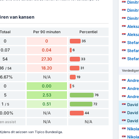
Dimitr
Dimitr
eëren van kansen
Dimitr
Aleks
Totaal
Per 90 minuten
Percentiel
Aleks
0
0
35
Stefa
0.07
0.04
6
Stefa
Stefa
54
27.30
33
36
18.20
31
/ 54
Verdedige
66.67%
N/A
19
Andre
0
0.00
5
Andre
5
2.53
76
Andre
1
0.51
72
David
/ 5
David
0.00%
N/A
44
David
N/A
N/A
en assist
Nikola
ijdens dit seizoen van Tipico Bundesliga.
Nikola