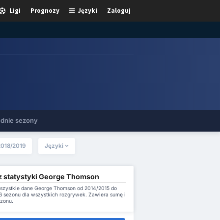
Ligi
Prognozy
Języki
Zaloguj
dnie sezony
2018/2019
Języki
z statystyki George Thomson
szystkie dane George Thomson od 2014/2015 do
 sezonu dla wszystkich rozgrywek. Zawiera sumę i
ezonu.