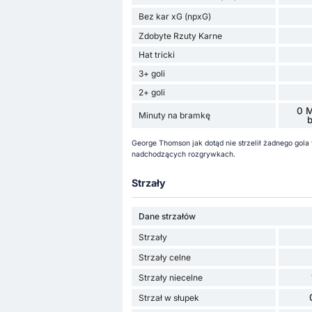
Bez kar xG (npxG)
Zdobyte Rzuty Karne
Hat tricki
3+ goli
2+ goli
0 M
Minuty na bramkę
George Thomson jak dotąd nie strzelił żadnego gol
nadchodzących rozgrywkach.
Strzały
Dane strzałów
Strzały
Strzały celne
Strzały niecelne
Strzał w słupek