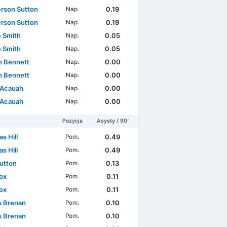
son Sutton
0.19
Nap.
son Sutton
0.19
Nap.
 Smith
0.05
Nap.
 Smith
0.05
Nap.
 Bennett
0.00
Nap.
 Bennett
0.00
Nap.
 Acauah
0.00
Nap.
 Acauah
0.00
Nap.
Pozycja
Asysty / 90'
s Hill
0.49
Pom.
s Hill
0.49
Pom.
Sutton
0.13
Pom.
ox
0.11
Pom.
ox
0.11
Pom.
s Brenan
0.10
Pom.
s Brenan
0.10
Pom.