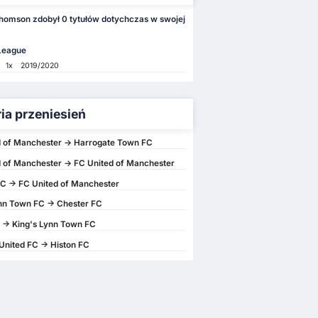
homson zdobył 0 tytułów dotychczas w swojej
 League
1x
2019/2020
ria przeniesień
d of Manchester -> Harrogate Town FC
 of Manchester -> FC United of Manchester
C -> FC United of Manchester
nn Town FC -> Chester FC
 -> King's Lynn Town FC
United FC -> Histon FC