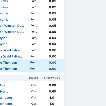
Evans
0.09
Pom.
Evans
0.09
Pom.
Morris
0.05
Pom.
Morris
0.05
Pom.
Winston Duke-McKenna
0.05
Pom.
Winston Duke-McKenna
0.05
Pom.
Taylor
0.04
Pom.
Taylor
0.04
Pom.
David Falkingham
0.00
Pom.
David Falkingham
0.00
Pom.
ge Thomson
0.00
Pom.
ge Thomson
0.00
Pom.
Pozycja
Stracone / 90'
 Horton
0.60
Obr.
 Horton
0.60
Obr.
Jameson
1.01
Obr.
Jameson
1.01
Obr.