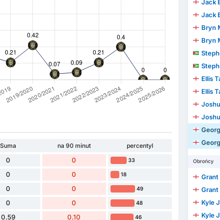
Jack 
Jack 
Bryn 
Bryn 
Stephen 
Stephen 
Ellis 
Ellis 
Joshua 
Joshua 
Geor
Geor
Suma
na 90 minut
percentyl
0
0
33
Obrońcy
0
0
18
Grant
0
0
49
Grant
Kyle 
0
0
48
Kyle 
0.59
0.10
46