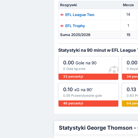
Rozgrywki
Mecze
14
EFL League Two
1
EFL Trophy
Suma 2025/2026
15
Statystyki na 90 minut w EFL League
0.00
0.00
Gole na 90
0 Gole łącznie
0 Asyst
33 percentyl
34 per
0.10
0.13
xG na 90'
0.59 Przewidywane gole
0.83 P
46 percentyl
64 per
Statystyki George Thomson -