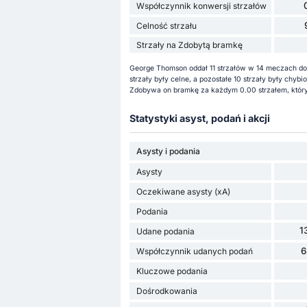
Współczynnik konwersji strzałów
Celność strzału
Strzały na Zdobytą bramkę
George Thomson oddał 11 strzałów w 14 meczach do 
strzały były celne, a pozostałe 10 strzały były ch
Zdobywa on bramkę za każdym 0.00 strzałem, któryc
Statystyki asyst, podań i akcji
Asysty i podania
Asysty
Oczekiwane asysty (xA)
Podania
1
Udane podania
6
Współczynnik udanych podań
Kluczowe podania
Dośrodkowania