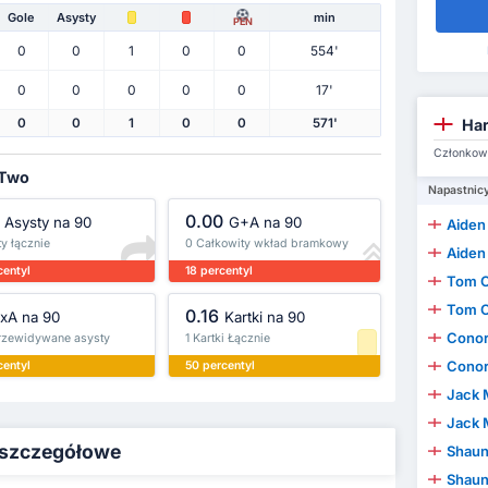
Gole
Asysty
min
PEN
0
0
1
0
0
554'
0
0
0
0
0
17'
Har
0
0
1
0
0
571'
Członkowi
 Two
Napastnic
0.00
Asysty na 90
G+A na 90
Aiden
y łącznie
0 Całkowity wkład bramkowy
Aiden
centyl
18 percentyl
Tom 
Tom 
0.16
xA na 90
Kartki na 90
Conor
rzewidywane asysty
1 Kartki Łącznie
Conor
centyl
50 percentyl
Jack 
Jack 
 szczegółowe
Shaun
Shaun