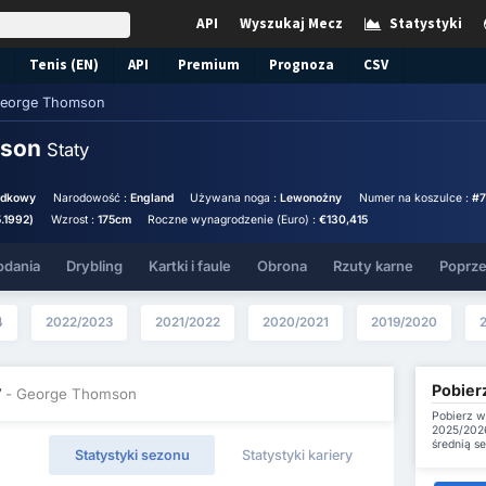
API
Wyszukaj Mecz
Statystyki
Tenis (EN)
API
Premium
Prognoza
CSV
eorge Thomson
mson
Staty
odkowy
Narodowość :
England
Używana noga :
Lewonożny
Numer na koszulce :
#7
5.1992)
Wzrost :
175cm
Roczne wynagrodzenie (Euro) :
€130,415
odania
Drybling
Kartki i faule
Obrona
Rzuty karne
Poprze
4
2022/2023
2021/2022
2020/2021
2019/2020
Pobier
y
- George Thomson
Pobierz w
2025/2026
średnią s
Statystyki sezonu
Statystyki kariery