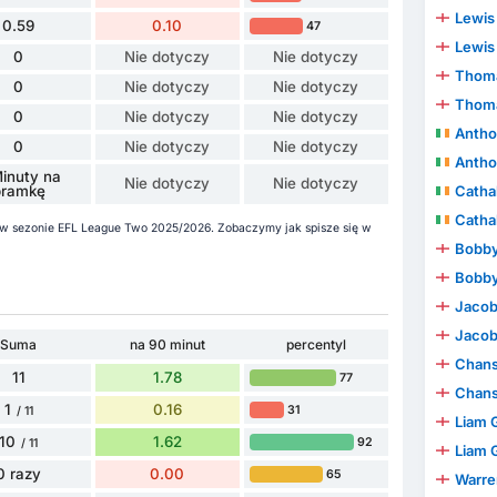
Lewis
0.59
0.10
47
Lewis
0
Nie dotyczy
Nie dotyczy
Thoma
0
Nie dotyczy
Nie dotyczy
Thoma
0
Nie dotyczy
Nie dotyczy
Antho
0
Nie dotyczy
Nie dotyczy
Antho
inuty na
Nie dotyczy
Nie dotyczy
bramkę
Catha
Catha
a w sezonie EFL League Two 2025/2026. Zobaczymy jak spisze się w
Bobby
Bobby
Jacob
Jacob
Suma
na 90 minut
percentyl
Chan
11
1.78
77
Chan
1
0.16
31
/ 11
Liam 
10
1.62
92
/ 11
Liam 
0 razy
0.00
65
Warren