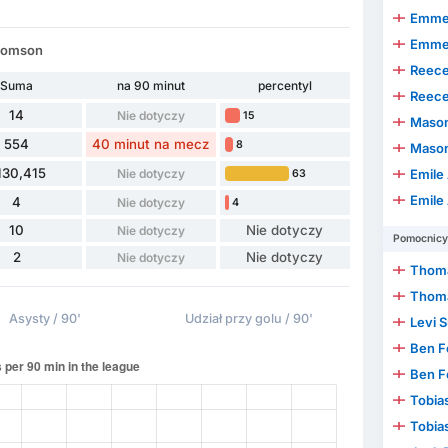
Emmer
Emmer
Thomson
Reece
Suma
na 90 minut
percentyl
Reece
14
Nie dotyczy
15
Mason
554
40 minut na mecz
8
Mason
130,415
Nie dotyczy
Emile
63
Emile
4
Nie dotyczy
4
10
Nie dotyczy
Nie dotyczy
Pomocnicy
2
Nie dotyczy
Nie dotyczy
Thoma
Thoma
Asysty / 90'
Udział przy golu / 90'
Levi 
Ben F
Ben F
Tobia
Tobia