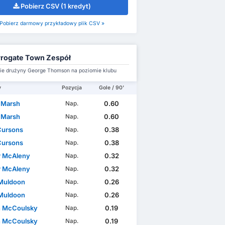
Pobierz CSV (1 kredyt)
Pobierz darmowy przykładowy plik CSV »
rogate Town Zespół
e drużyny George Thomson na poziomie klubu
y
Pozycja
Gole / 90'
 Marsh
0.60
Nap.
 Marsh
0.60
Nap.
Cursons
0.38
Nap.
Cursons
0.38
Nap.
 McAleny
0.32
Nap.
 McAleny
0.32
Nap.
Muldoon
0.26
Nap.
Muldoon
0.26
Nap.
 McCoulsky
0.19
Nap.
 McCoulsky
0.19
Nap.