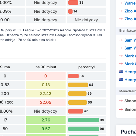
0.00%
Nie dotyczy
33
Warren
Zico 
9.09%
Nie dotyczy
14
Zico 
0.00
Nie dotyczy
Nie dotyczy
tej pory w EFL League Two 2025/2026 sezonie. Spośród 11 strzałów, 1
Bramkarze
ybione. Oznacza to, że celność strzałów George Thomson wynosi 9.09%.
Sam W
h oddaje 1.78 na 90 minut na boisku.
Sam W
Mark 
Mark 
Suma
na 90 minut
percentyl
Henry
0
0
34
Henry
0.83
0.13
64
Menadżer
200
32.43
59
Simon
36
22.05
60
/ 200
Simon
8.00%
Nie dotyczy
47
17
2.76
99
59
9.57
99
Puchar