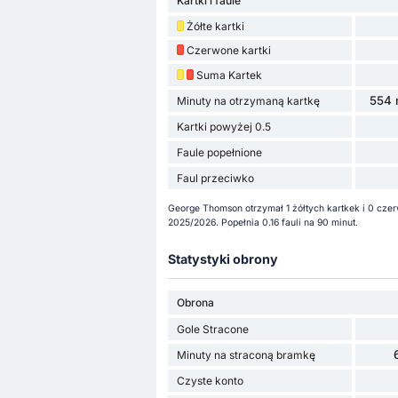
Kartki i faule
Żółte kartki
Czerwone kartki
Suma Kartek
554 
Minuty na otrzymaną kartkę
Kartki powyżej 0.5
Faule popełnione
Faul przeciwko
George Thomson otrzymał 1 żółtych kartkek i 0 cze
2025/2026. Popełnia 0.16 fauli na 90 minut.
Statystyki obrony
Obrona
Gole Stracone
Minuty na straconą bramkę
Czyste konto