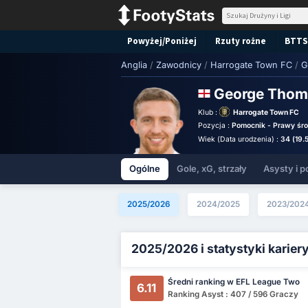
Powyżej/Poniżej
Rzuty rożne
BTTS
Anglia
/
Zawodnicy
/
Harrogate Town FC
/
G
George Tho
Klub :
Harrogate Town FC
Pozycja :
Pomocnik - Prawy śr
Wiek (Data urodzenia) :
34 (19.
Ogólne
Gole, xG, strzały
Asysty i p
2025/2026
2024/2025
2023/202
2025/2026 i statystyki karier
Średni ranking w EFL League Two
6.11
Ranking Asyst : 407 / 596 Graczy