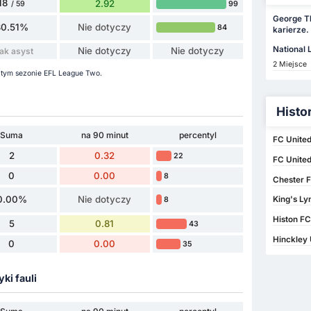
18
2.92
99
/ 59
George T
30.51%
Nie dotyczy
84
karierze.
National
Nie dotyczy
Nie dotyczy
ak asyst
2 Miejsce
 tym sezonie EFL League Two.
Histo
Suma
na 90 minut
percentyl
FC Unite
2
0.32
22
FC United
0
0.00
8
Chester F
0.00%
Nie dotyczy
King's Ly
8
Histon FC
5
0.81
43
Hinckley 
0
0.00
35
yki fauli