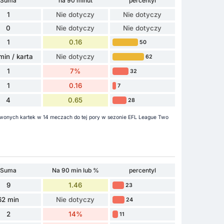
Suma
na 90 minut
percentyl
1
Nie dotyczy
Nie dotyczy
0
Nie dotyczy
Nie dotyczy
1
0.16
50
min / karta
Nie dotyczy
62
1
7%
32
1
0.16
7
4
0.65
28
rwonych kartek w 14 meczach do tej pory w sezonie EFL League Two
Suma
Na 90 min lub %
percentyl
9
1.46
23
62 min
Nie dotyczy
24
2
14%
11