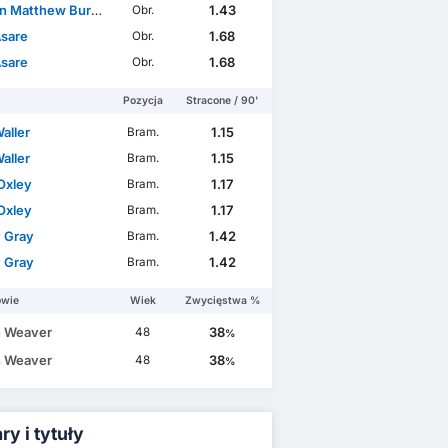
 Matthew Burrell
1.43
Obr.
Asare
1.68
Obr.
Asare
1.68
Obr.
Pozycja
Stracone / 90'
aller
1.15
Bram.
aller
1.15
Bram.
Oxley
1.17
Bram.
Oxley
1.17
Bram.
 Gray
1.42
Bram.
 Gray
1.42
Bram.
owie
Wiek
Zwycięstwa %
 Weaver
38
48
%
 Weaver
38
48
%
y i tytuły