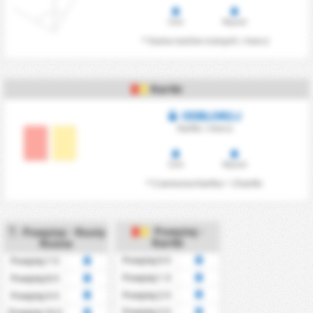
Dom
Wyjazd
* Suma rzutów rożnych / mecz
Kartki
ODBLOKUJ
Kartki / mecz
Dom
Wyjazd
* Czerwona Kartka = 2 kartki.
Powyżej -
Powyżej - Rzuty
Kartki
Rożne
Powyżej 0.5
Powyżej 7.5
Powyżej 1.5
Powyżej 8.5
Powyżej 2.5
Powyżej 9.5
Powyżej 3.5
Powyżej 10.5