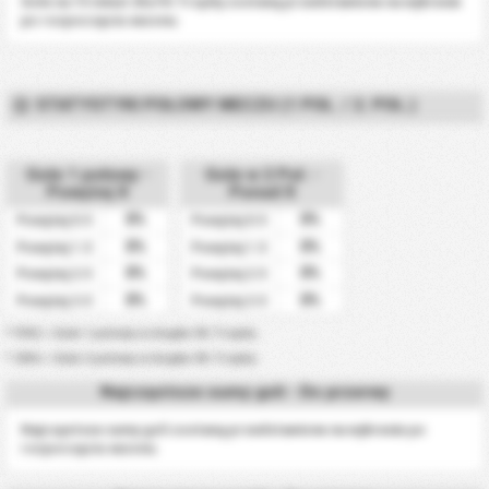
Gole na 15 minut dla FA Trophy zostaną przedstawione na wykresie
po rozpoczęciu sezonu.
STATYSTYKI POŁOWY MECZU (1 POŁ. / 2. POŁ.)
Gole 1 połowy -
Gole w 2 Poł. -
Powyżej X
Ponad X
0%
0%
Powyżej 0.5
Powyżej 0.5
0%
0%
Powyżej 1.5
Powyżej 1.5
0%
0%
Powyżej 2.5
Powyżej 2.5
0%
0%
Powyżej 3.5
Powyżej 3.5
* FHG = Gole 1 połowy w Anglia-FA Trophy
* 2HG = Gole 2 połowy w Anglia-FA Trophy
Najczęstsze sumy goli - Do przerwy
Najczęstsze sumy goli zostaną przedstawione na wykresie po
rozpoczęciu sezonu.