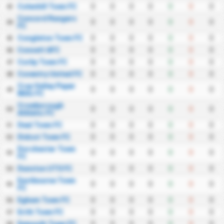
Coleshill Town FC
0
0
0
0
0
0
0
43
Concord Rangers
0
0
0
0
0
0
0
44
FC
Congleton Town FC
0
0
0
0
0
0
0
45
Consett AFC
0
0
0
0
0
0
0
46
Corby Town FC
0
0
0
0
0
0
0
47
Coventry United FC
0
0
0
0
0
0
0
48
Cray Valley Paper
0
0
0
0
0
0
0
49
Mills FC
Crowborough
0
0
0
0
0
0
0
50
Athletic FC
Deal Town FC
0
0
0
0
0
0
0
51
Didcot Town FC
0
0
0
0
0
0
0
52
Dorchester Town
0
0
0
0
0
0
0
53
FC
Dunston UTS FC
0
0
0
0
0
0
0
54
Eastbourne Town
0
0
0
0
0
0
0
55
FC
Egham Town FC
0
0
0
0
0
0
0
56
Erith Town FC
0
0
0
0
0
0
0
57