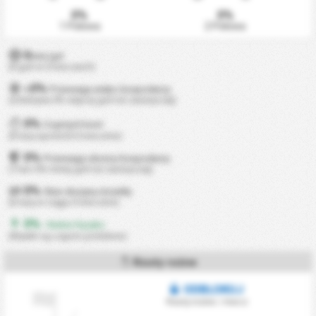
0%
0%
1 Połowa
2 Połowa
0
min/gol
(0 goli w 0 meczach)
0%
+
Przewaga ataku Gospodarzy
(Zdobywa 0% więcej goli niż zazwyczaj)
0%
Czystych kont
(0 razy spośród 0 meczów)
0%
Przewaga obrony Gospodarzy
(Traci 0% mniej goli niż zazwyczaj)
0%
Obie drużyny strzeliły
(0 razy w ciągu 0 meczów)
0%
- Niskie Ryzyko
(Wyniki są często podobne)
Rzuty rożne
ODBLOKUJ
Rzuty rożne / mecz