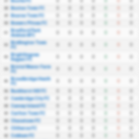
Bootle FC
0
0
0
0
0
0
0
27
Boston Town FC
0
0
0
0
0
0
0
28
Bourne Town FC
0
0
0
0
0
0
0
29
Bowers Pitsea FC
0
0
0
0
0
0
0
30
Bradford Park
0
0
0
0
0
0
0
31
Avenue AFC
Bridlington Town
0
0
0
0
0
0
0
32
FC
Brightlingsea
0
0
0
0
0
0
0
33
Regent FC
Bristol Manor Farm
0
0
0
0
0
0
0
34
FC
Broadbridge Heath
0
0
0
0
0
0
0
35
FC
Buckhurst Hill FC
0
0
0
0
0
0
0
36
Cambridge City FC
0
0
0
0
0
0
0
37
Canvey Island FC
0
0
0
0
0
0
0
38
Carlton Town FC
0
0
0
0
0
0
0
39
Chasetown FC
0
0
0
0
0
0
0
40
Clitheroe FC
0
0
0
0
0
0
0
41
Cobham FC
0
0
0
0
0
0
0
42