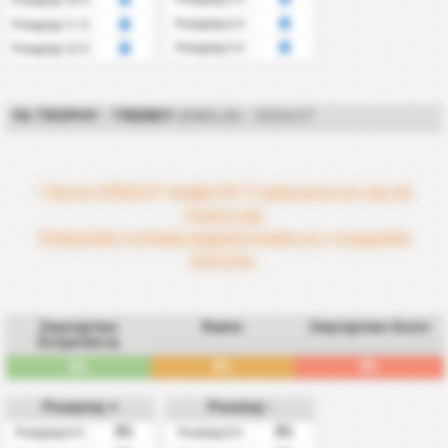
Powyżej 4.5
Powyżej 11.5
Powyżej 5.5
Powyżej 12.5
FA TROPHY - TRENDY
(ANGLIA) - 2026/27
* Sezon 2026/27 Anglia FA Trophy jeszcze się nie
rozpoczął.
Statystyki zostaną wygenerowane po rozegraniu
meczów.
Zwycięstwo
Remis
Zwycięstwo Gości
Gospodarzy
0%
0%
0%
Powyżej +
Poniżej -
0%
0%
Powyżej 0.5
Poniżej 0.5