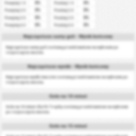
0%
0%
Powyżej 1.5
Poniżej 1.5
0%
0%
Powyżej 2.5
Poniżej 2.5
0%
0%
Powyżej 3.5
Poniżej 3.5
0%
0%
Powyżej 4.5
Poniżej 4.5
Najczęstsze sumy goli - Wynik końcowy
Najczęstsze sumy goli zostaną przedstawione na wykresie po
rozpoczęciu sezonu.
Najczęstsze wyniki - Wynik końcowy
Najczęstsze wyniki meczów zostaną przedstawione na wykresie po
rozpoczęciu sezonu.
Gole na 10 minut
Gole na 10 minut dla FA Trophy zostaną przedstawione na wykresie
po rozpoczęciu sezonu.
Gole na 15 minut