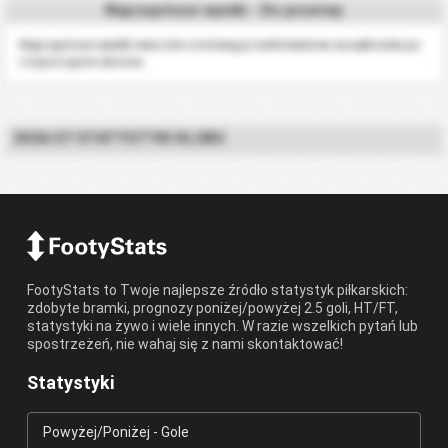
Najczęstsze wyniki - Do przerwy
Najczęstsze wyniki meczów zostaną przedstawione na wykresie po
rozpoczęciu sezonu.
2026/27 STATYSTYKI KLUBU
FootyStats to Twoje najlepsze źródło statystyk piłkarskich:
zdobyte bramki, prognozy poniżej/powyżej 2.5 goli, HT/FT,
statystyki na żywo i wiele innych. W razie wszelkich pytań lub
spostrzeżeń, nie wahaj się z nami skontaktować!
Statystyki
Powyżej/Poniżej - Gole