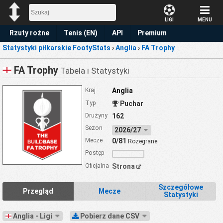
LIGI
MENU
Rzuty rożne
Tenis (EN)
API
Premium
Statystyki piłkarskie FootyStats
›
Anglia
›
FA Trophy
Prognoza
FA Trophy
Tabela i Statystyki
Kraj
Anglia
Typ
Puchar
Drużyny
162
Sezon
2026/27
Mecze
0/81
Rozegrane
Postęp
Oficjalna
Strona
Szczegółowe
Przegląd
Mecze
Statystyki
Anglia - Ligi
Pobierz dane CSV