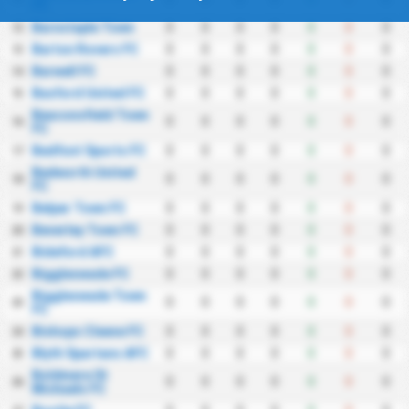
FC
Barnstaple Town
0
0
0
0
0
0
0
12
Barton Rovers FC
0
0
0
0
0
0
0
13
Barwell FC
0
0
0
0
0
0
0
14
Basford United FC
0
0
0
0
0
0
0
15
Beaconsfield Town
0
0
0
0
0
0
0
16
FC
Bedfont Sports FC
0
0
0
0
0
0
0
17
Bedworth United
0
0
0
0
0
0
0
18
FC
Belper Town FC
0
0
0
0
0
0
0
19
Beverley Town FC
0
0
0
0
0
0
0
20
Bideford AFC
0
0
0
0
0
0
0
21
Biggleswade FC
0
0
0
0
0
0
0
22
Biggleswade Town
0
0
0
0
0
0
0
23
FC
Bishops Cleeve FC
0
0
0
0
0
0
0
24
Blyth Spartans AFC
0
0
0
0
0
0
0
25
Boldmere St
0
0
0
0
0
0
0
26
Michaels FC