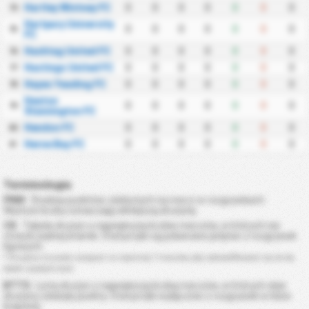
Hartley Wintney FC
0
0
0
0
0
0
0
74
Hartpury University
0
0
0
0
0
0
0
75
FC
Hashtag United FC
0
0
0
0
0
0
0
76
Hastings United FC
0
0
0
0
0
0
0
77
Hayes Yeading FC
0
0
0
0
0
0
0
78
Heaton
0
0
0
0
0
0
0
79
Stannington FC
Hendon FC
0
0
0
0
0
0
0
80
Herne Bay FC
0
0
0
0
0
0
0
81
Terminologia
PNM
: Średnia punktów zdobytych na mecz w rozgrywkach.
Wyższe liczby oznaczają silniejszą drużynę.
CK
: Tabela drużyn o największej liczbie meczów, w których nie
stracili żadnej bramki. Statystyki są pobierane jedynie z rozgrywek
ligowych.
* Drużyna musiała rozegrać co najmniej 7 meczów, aby zakwalifikować się do tej
tabeli czystych kont.
BTTS
: Lista drużyn z największą liczbą meczów, w których obie
drużyny zdobyły punkty. Statystyki wyłącznie z rozgrywek w lidze
krajowej.