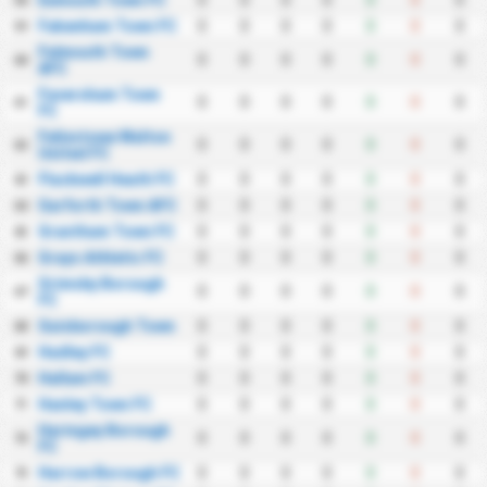
Exmouth Town FC
0
0
0
0
0
0
0
58
Fakenham Town FC
0
0
0
0
0
0
0
59
Falmouth Town
0
0
0
0
0
0
0
60
AFC
Faversham Town
0
0
0
0
0
0
0
61
FC
Felixstowe Walton
0
0
0
0
0
0
0
62
United FC
Flackwell Heath FC
0
0
0
0
0
0
0
63
Garforth Town AFC
0
0
0
0
0
0
0
64
Grantham Town FC
0
0
0
0
0
0
0
65
Grays Athletic FC
0
0
0
0
0
0
0
66
Grimsby Borough
0
0
0
0
0
0
0
67
FC
Guisborough Town
0
0
0
0
0
0
0
68
Hadley FC
0
0
0
0
0
0
0
69
Hallam FC
0
0
0
0
0
0
0
70
Hanley Town FC
0
0
0
0
0
0
0
71
Haringey Borough
0
0
0
0
0
0
0
72
FC
Harrow Borough FC
0
0
0
0
0
0
0
73