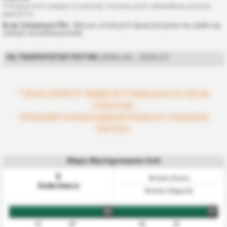
* Drużyna musi rozegrać co najmniej 7 meczów, zanim zakwalifikuje się do tej
tabeli BTTS.
Brak Zdobytych Pkt
: Mecze, w których danej drużynie nie udało się
zdobyć ani jednej bramki.
FA TROPHYSTATYSTYKI
(ANGLIA) - 2026/27
* Sezon 2026/27 Anglia FA Trophy jeszcze się nie
rozpoczął.
Statystyki zostaną wygenerowane po rozegraniu
meczów.
Mapa Występowania Goli
0
0
Gole (Dom)
Gole/mecz
0
Gole (Wyjazd)
HT
FT
15'
30'
60'
75'