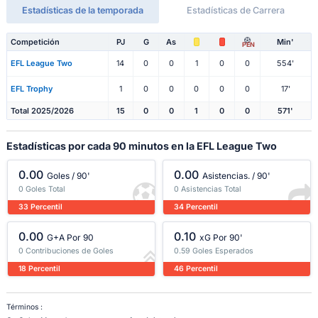
Estadísticas de la temporada
Estadísticas de Carrera
Competición
PJ
G
As
Min'
PEN
EFL League Two
14
0
0
1
0
0
554'
EFL Trophy
1
0
0
0
0
0
17'
Total 2025/2026
15
0
0
1
0
0
571'
Estadísticas por cada 90 minutos en la EFL League Two
0.00
0.00
Goles / 90'
Asistencias. / 90'
0 Goles Total
0 Asistencias Total
33 Percentil
34 Percentil
0.00
0.10
G+A Por 90
xG Por 90'
0 Contribuciones de Goles
0.59 Goles Esperados
18 Percentil
46 Percentil
Términos :