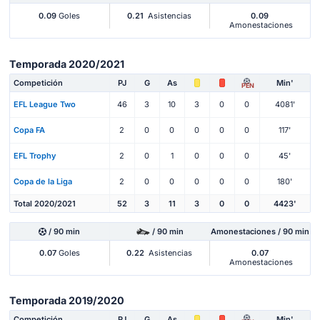
0.09
Goles
0.21
Asistencias
0.09
Amonestaciones
Temporada 2020/2021
Competición
PJ
G
As
Min'
PEN
EFL League Two
46
3
10
3
0
0
4081'
Copa FA
2
0
0
0
0
0
117'
EFL Trophy
2
0
1
0
0
0
45'
Copa de la Liga
2
0
0
0
0
0
180'
Total 2020/2021
52
3
11
3
0
0
4423'
/ 90 min
/ 90 min
Amonestaciones / 90 min
0.07
Goles
0.22
Asistencias
0.07
Amonestaciones
Temporada 2019/2020
Competición
PJ
G
As
Min'