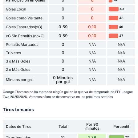
Participación en Goles
18
0
0
Goles Local
49
0
0
Goles como Visitante
48
0.59
0.10
Goles Esperados(xG)
46
0.59
0.10
xG Sin Penaltis (npxG)
47
0
N/A
N/A
Penaltis Marcados
0
N/A
N/A
Tripletes
0
N/A
N/A
3 o Más Goles
0
N/A
N/A
2 o Más Goles
0 Minutos
N/A
N/A
Minutos por gol
por gol
George Thomson no ha marcado ningún gol en lo que va de temporada de EFL League
Two 2025/2026. Veremos cómo se desenvuelve en los próximos partidos.
Tiros tomados
Por 90
Datos de Tiros
Total
Percentil
minutos
11
1.78
Tiros tomados
77