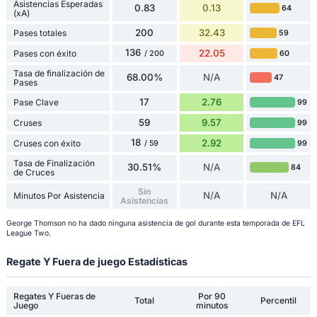
Asistencias Esperadas
0.83
0.13
64
(xA)
200
32.43
Pases totales
59
136
22.05
Pases con éxito
60
/ 200
Tasa de finalización de
68.00%
N/A
47
Pases
17
2.76
Pase Clave
99
59
9.57
Cruses
99
18
2.92
Cruses con éxito
99
/ 59
Tasa de Finalización
30.51%
N/A
84
de Cruces
Sin
N/A
N/A
Minutos Por Asistencia
Asistencias
George Thomson no ha dado ninguna asistencia de gol durante esta temporada de EFL
League Two.
Regate Y Fuera de juego Estadísticas
Regates Y Fueras de
Por 90
Total
Percentil
Juego
minutos