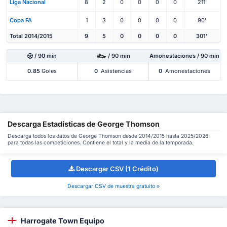
Liga Nacional
8
2
0
0
0
0
211'
Copa FA
1
3
0
0
0
0
90'
Total 2014/2015
9
5
0
0
0
0
301'
/ 90 min
/ 90 min
Amonestaciones / 90 min
0.85
Goles
0
Asistencias
0
Amonestaciones
Descarga Estadísticas de George Thomson
Descarga todos los datos de George Thomson desde 2014/2015 hasta 2025/2026
para todas las competiciones. Contiene el total y la media de la temporada.
Descargar CSV (1 Crédito)
Descargar CSV de muestra gratuito »
Harrogate Town Equipo