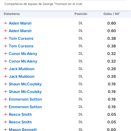
Compañeros de equipo de George Thomson en el club
Delanteros
Posición
Goles / 90'
Aiden Marsh
0.60
DL
Aiden Marsh
0.60
DL
Tom Cursons
0.38
DL
Tom Cursons
0.38
DL
Conor McAleny
0.32
DL
Conor McAleny
0.32
DL
Jack Muldoon
0.26
DL
Jack Muldoon
0.26
DL
Shaun McCoulsky
0.19
DL
Shaun McCoulsky
0.19
DL
Emmerson Sutton
0.19
DL
Emmerson Sutton
0.19
DL
Reece Smith
0.05
DL
Reece Smith
0.05
DL
Mason Bennett
0.00
DL