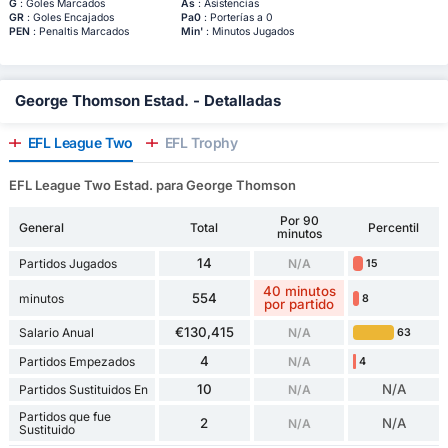
G
: Goles Marcados
As
: Asistencias
GR
: Goles Encajados
Pa0
: Porterías a 0
PEN
: Penaltis Marcados
Min'
: Minutos Jugados
George Thomson Estad. - Detalladas
EFL League Two
EFL Trophy
EFL League Two Estad. para George Thomson
Por 90
General
Total
Percentil
minutos
14
Partidos Jugados
N/A
15
40 minutos
554
minutos
8
por partido
€130,415
Salario Anual
N/A
63
4
Partidos Empezados
N/A
4
10
N/A
Partidos Sustituidos En
N/A
Partidos que fue
2
N/A
N/A
Sustituido