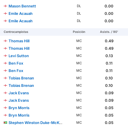
Mason Bennett
0.00
DL
Emile Acauah
0.00
DL
Emile Acauah
0.00
DL
Centrocampistas
Posición
Asists. / 90'
Thomas Hill
0.49
MC
Thomas Hill
0.49
MC
Levi Sutton
0.13
MC
Ben Fox
0.11
MC
Ben Fox
0.11
MC
Tobias Brenan
0.10
MC
Tobias Brenan
0.10
MC
Jack Evans
0.09
MC
Jack Evans
0.09
MC
Bryn Morris
0.05
MC
Bryn Morris
0.05
MC
Stephen Winston Duke-McKenna
0.05
MC