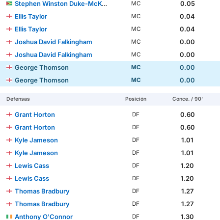
Stephen Winston Duke-McKenna
0.05
MC
Ellis Taylor
0.04
MC
Ellis Taylor
0.04
MC
Joshua David Falkingham
0.00
MC
Joshua David Falkingham
0.00
MC
George Thomson
0.00
MC
George Thomson
0.00
MC
Defensas
Posición
Conce. / 90'
Grant Horton
0.60
DF
Grant Horton
0.60
DF
Kyle Jameson
1.01
DF
Kyle Jameson
1.01
DF
Lewis Cass
1.20
DF
Lewis Cass
1.20
DF
Thomas Bradbury
1.27
DF
Thomas Bradbury
1.27
DF
Anthony O'Connor
1.30
DF