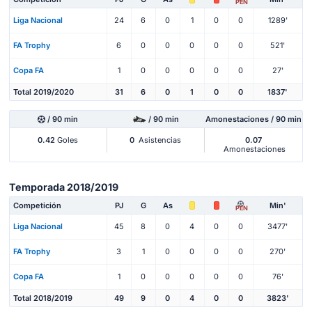
PEN
Liga Nacional
24
6
0
1
0
0
1289'
FA Trophy
6
0
0
0
0
0
521'
Copa FA
1
0
0
0
0
0
27'
Total 2019/2020
31
6
0
1
0
0
1837'
/ 90 min
/ 90 min
Amonestaciones / 90 min
0.42
Goles
0
Asistencias
0.07
Amonestaciones
Temporada 2018/2019
Competición
PJ
G
As
Min'
PEN
Liga Nacional
45
8
0
4
0
0
3477'
FA Trophy
3
1
0
0
0
0
270'
Copa FA
1
0
0
0
0
0
76'
Total 2018/2019
49
9
0
4
0
0
3823'