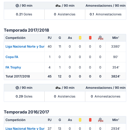
/ 90 min
/ 90 min
Amonestaciones / 90 min
0.21
Goles
0
Asistencias
0.1
Amonestaciones
Temporada 2017/2018
Competición
PJ
G
As
Min'
PEN
Liga Nacional Norte y Sur
40
11
0
0
0
0
3380'
Copa FA
1
0
0
0
0
0
90'
FA Trophy
4
1
0
0
0
0
354'
Total 2017/2018
45
12
0
0
0
0
3824'
/ 90 min
/ 90 min
Amonestaciones / 90 min
0.29
Goles
0
Asistencias
0
Amonestaciones
Temporada 2016/2017
Competición
PJ
G
As
Min'
PEN
Liga Nacional Norte y Sur
37
13
0
0
0
0
2934'