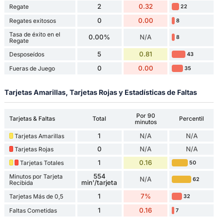
2
0.32
Regate
22
0
0.00
Regates exitosos
8
Tasa de éxito en el
0.00%
N/A
8
Regate
5
0.81
Desposeídos
43
0
0.00
Fueras de Juego
35
Tarjetas Amarillas, Tarjetas Rojas y Estadísticas de Faltas
Por 90
Tarjetas & Faltas
Total
Percentil
minutos
1
N/A
N/A
Tarjetas Amarillas
0
N/A
N/A
Tarjetas Rojas
1
0.16
Tarjetas Totales
50
554
Minutos por Tarjeta
N/A
62
min'/tarjeta
Recibida
1
7%
Tarjetas Más de 0,5
32
1
0.16
Faltas Cometidas
7