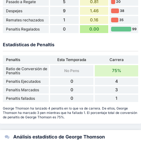
5
0.81
Pasado a Regate
20
9
1.46
Despejes
38
1
0.16
Remates rechazados
35
0
0.00
Penaltis Regalados
99
Estadísticas de Penaltis
Penaltis
Esta Temporada
Carrera
Ratio de Conversión de
75%
No Pens
Penaltis
0
4
Penaltis Ejecutados
0
3
Penaltis Marcados
0
1
Penaltis fallados
George Thomson ha lanzado 4 penaltis en lo que va de carrera. De ellos, George
Thomson ha marcado 3 pen mientras que ha fallado 1. El porcentaje total de conversión
de penaltis de George Thomson es 75%.
Análisis estadístico de George Thomson