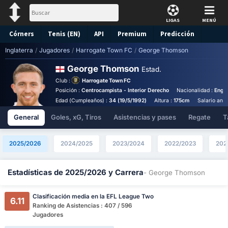
LIGAS
MENÚ
Córners
Tenis (EN)
API
Premium
Predicción
Inglaterra
/
Jugadores
/
Harrogate Town FC
/
George Thomson
George Thomson
Estad.
Club :
Harrogate Town FC
Posición :
Centrocampista - Interior Derecho
Nacionalidad :
Engl
Edad (Cumpleaños) :
34 (19/5/1992)
Altura :
175cm
Salario anua
General
Goles, xG, Tiros
Asistencias y pases
Regate
T
2025/2026
2024/2025
2023/2024
2022/2023
202
Estadísticas de 2025/2026 y Carrera
- George Thomson
Clasificación media en la EFL League Two
6.11
Ranking de Asistencias : 407 / 596
Jugadores