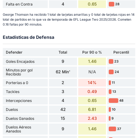
4
0.65
Falta en Contra
28
George Thomson ha recibido 1 total de tarjetas amarillas y 0 total de tarjetas rojas en 14
total de partidos en lo que va de temporada de EFL League Two 2025/2026. Cometen
0.16 faltas por 90 minutos.
Estadísticas de Defensa
Defender
Total
Por 90 o %
Percentil
9
1.46
Goles Encajados
23
Minutos por gol
62 Min'
N/A
24
Recibido
2
14%
Porterías a 0
11
3
0.49
Tackles
13
4
0.65
Intercepciones
48
42
6.81
Duelos
10
15
2.43
Duelos Ganados
9
Duelos Aéreos
9
1.46
37
Aanados