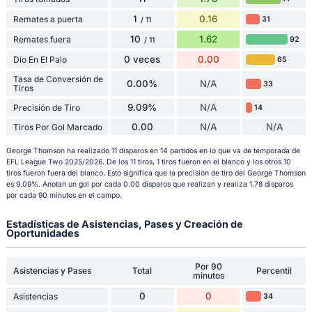
1
0.16
Remates a puerta
31
/ 11
10
1.62
Remates fuera
92
/ 11
0 veces
0.00
Dio En El Palo
65
Tasa de Conversión de
0.00%
N/A
33
Tiros
9.09%
N/A
Precisión de Tiro
14
0.00
N/A
N/A
Tiros Por Gol Marcado
George Thomson ha realizado 11 disparos en 14 partidos en lo que va de temporada de
EFL League Two 2025/2026. De los 11 tiros, 1 tiros fueron en el blanco y los otros 10
tiros fueron fuera del blanco. Esto significa que la precisión de tiro del George Thomson
es 9.09%. Anotan un gol por cada 0.00 disparos que realizan y realiza 1.78 disparos
por cada 90 minutos en el campo.
Estadísticas de Asistencias, Pases y Creación de
Oportunidades
Por 90
Asistencias y Pases
Total
Percentil
minutos
0
0
Asistencias
34