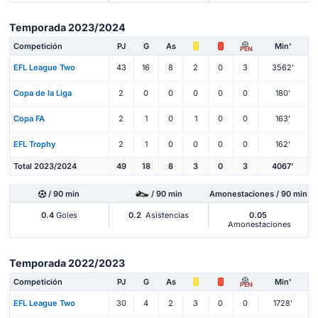
Temporada 2023/2024
Competición
PJ
G
As
Min'
PEN
EFL League Two
43
16
8
2
0
3
3562'
Copa de la Liga
2
0
0
0
0
0
180'
Copa FA
2
1
0
1
0
0
163'
EFL Trophy
2
1
0
0
0
0
162'
Total 2023/2024
49
18
8
3
0
3
4067'
/ 90 min
/ 90 min
Amonestaciones / 90 min
0.4
Goles
0.2
Asistencias
0.05
Amonestaciones
Temporada 2022/2023
Competición
PJ
G
As
Min'
PEN
EFL League Two
30
4
2
3
0
0
1728'