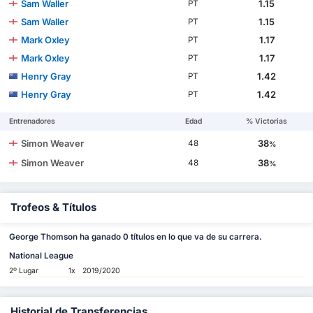
Sam Waller
1.15
PT
Sam Waller
1.15
PT
Mark Oxley
1.17
PT
Mark Oxley
1.17
PT
Henry Gray
1.42
PT
Henry Gray
1.42
PT
Entrenadores
Edad
% Victorias
Simon Weaver
38
48
%
Simon Weaver
38
48
%
Trofeos & Títulos
George Thomson ha ganado 0 títulos en lo que va de su carrera.
National League
2º Lugar
1x
2019/2020
Historial de Transferencias