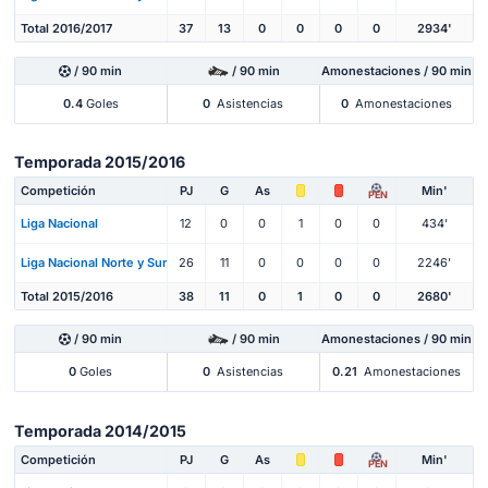
Total 2016/2017
37
13
0
0
0
0
2934'
/ 90 min
/ 90 min
Amonestaciones / 90 min
0.4
Goles
0
Asistencias
0
Amonestaciones
Temporada 2015/2016
Competición
PJ
G
As
Min'
PEN
Liga Nacional
12
0
0
1
0
0
434'
Liga Nacional Norte y Sur
26
11
0
0
0
0
2246'
Total 2015/2016
38
11
0
1
0
0
2680'
/ 90 min
/ 90 min
Amonestaciones / 90 min
0
Goles
0
Asistencias
0.21
Amonestaciones
Temporada 2014/2015
Competición
PJ
G
As
Min'
PEN