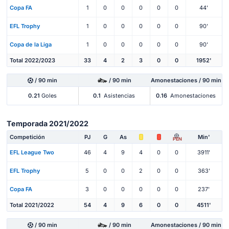
Copa FA
1
0
0
0
0
0
44'
EFL Trophy
1
0
0
0
0
0
90'
Copa de la Liga
1
0
0
0
0
0
90'
Total 2022/2023
33
4
2
3
0
0
1952'
/ 90 min
/ 90 min
Amonestaciones / 90 min
0.21
Goles
0.1
Asistencias
0.16
Amonestaciones
Temporada 2021/2022
Competición
PJ
G
As
Min'
PEN
EFL League Two
46
4
9
4
0
0
3911'
EFL Trophy
5
0
0
2
0
0
363'
Copa FA
3
0
0
0
0
0
237'
Total 2021/2022
54
4
9
6
0
0
4511'
/ 90 min
/ 90 min
Amonestaciones / 90 min