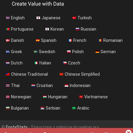
English
Japanese
Turkish
Portuguese
Korean
Russian
Danish
Spanish
French
Romanian
Greek
Swedish
Polish
German
Dutch
Italian
Czech
Chinese Traditional
Chinese Simplified
Thai
Croatian
Indonesian
Norwegian
Hungarian
Vietnamese
Bulgarian
Serbian
Arabic
©
FootyStats
- Stworzone z miłością do pięknej gry