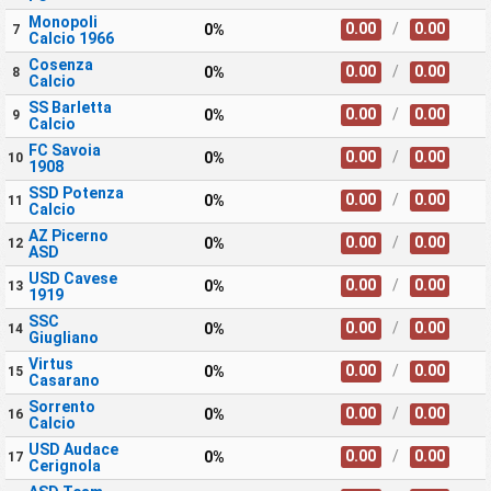
Monopoli
0.00
/
0.00
0%
7
Calcio 1966
Cosenza
0.00
/
0.00
0%
8
Calcio
SS Barletta
0.00
/
0.00
0%
9
Calcio
FC Savoia
0.00
/
0.00
0%
10
1908
SSD Potenza
0.00
/
0.00
0%
11
Calcio
AZ Picerno
0.00
/
0.00
0%
12
ASD
USD Cavese
0.00
/
0.00
0%
13
1919
SSC
0.00
/
0.00
0%
14
Giugliano
Virtus
0.00
/
0.00
0%
15
Casarano
Sorrento
0.00
/
0.00
0%
16
Calcio
USD Audace
0.00
/
0.00
0%
17
Cerignola