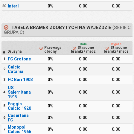
Inter II
0%
0.00
0.00
20
TABELA BRAMEK ZDOBYTYCH NA WYJEŹDZIE
(SERIE C
GRUPA C)
Dom
Wyjazd
Przewaga
Stracone
Stracone
Drużyna
obrony
bramki / mecz
bramki / mecz
#
FC Crotone
0%
0.00
0.00
1
Calcio
0%
0.00
0.00
2
Catania
FC Bari 1908
0%
0.00
0.00
3
US
Salernitana
0%
0.00
0.00
4
1919
Foggia
0%
0.00
0.00
5
Calcio 1920
Casertana
0%
0.00
0.00
6
FC
Monopoli
0%
0.00
0.00
7
Calcio 1966