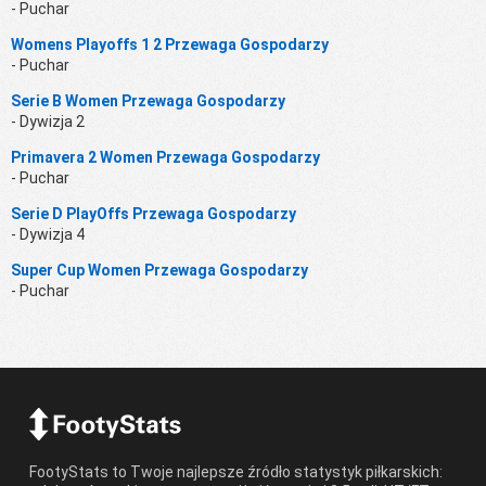
- Puchar
Womens Playoffs 1 2 Przewaga Gospodarzy
- Puchar
Serie B Women Przewaga Gospodarzy
- Dywizja 2
Primavera 2 Women Przewaga Gospodarzy
- Puchar
Serie D PlayOffs Przewaga Gospodarzy
- Dywizja 4
Super Cup Women Przewaga Gospodarzy
- Puchar
FootyStats to Twoje najlepsze źródło statystyk piłkarskich: