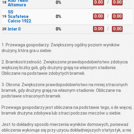
ASD Team
0.00
/
0.00
0%
18
Altamura
SS
0.00
/
0.00
Scafatese
0%
19
Calcio 1922
0.00
/
0.00
Inter II
0%
20
1. Przewaga gospodarzy: Zwiększony ogólny poziom wyników
drużyny, która gra u siebie.
2. Bramkostrzelność: Zwiększone prawdopodobieństwo zdobycia
większej liczby goli, gdy drużyny grają na własnym stadionie.
Obliczane na podstawie zdobytych bramek.
3. Obrona: Zwiększone prawdopodobieństwo na mniej straconych
bramek, gdy drużyny grają na własnym stadionie. Obliczane na
podstawie straconych bramek.
Przewaga gospodarzy jest obliczana na podstawie tego, o ile więcej
bramek drużyna zdobywa lub straci podczas meczów u siebie.
Jest to dokładny sposób mierzenia wyników domowych, ponieważ
obliczenia wykonuje się przy użyciu dokładniejszych statystyk, a nie