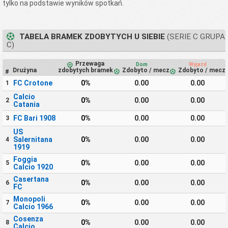
tylko na podstawie wyników spotkań.
TABELA BRAMEK ZDOBYTYCH U SIEBIE
(SERIE C GRUPA
C)
Przewaga
Dom
Wyjazd
Drużyna
zdobytych bramek
Zdobyto / mecz
Zdobyto / mecz
#
FC Crotone
0%
0.00
0.00
1
Calcio
0%
0.00
0.00
2
Catania
FC Bari 1908
0%
0.00
0.00
3
US
Salernitana
0%
0.00
0.00
4
1919
Foggia
0%
0.00
0.00
5
Calcio 1920
Casertana
0%
0.00
0.00
6
FC
Monopoli
0%
0.00
0.00
7
Calcio 1966
Cosenza
0%
0.00
0.00
8
Calcio