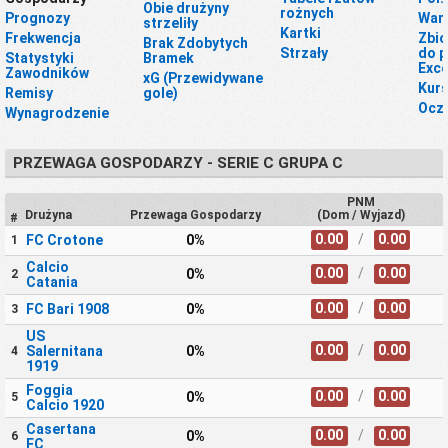
Obie drużyny
rożnych
Prognozy
War
strzeliły
Kartki
Frekwencja
Zbio
Brak Zdobytych
Strzały
do p
Statystyki
Bramek
Exce
Zawodników
xG (Przewidywane
Kur
Remisy
gole)
Ocze
Wynagrodzenie
PRZEWAGA GOSPODARZY - SERIE C GRUPA C
PNM
Drużyna
Przewaga Gospodarzy
(Dom / Wyjazd)
#
0.00
/
0.00
FC Crotone
0%
1
Calcio
0.00
/
0.00
0%
2
Catania
0.00
/
0.00
FC Bari 1908
0%
3
US
0.00
/
0.00
Salernitana
0%
4
1919
Foggia
0.00
/
0.00
0%
5
Calcio 1920
Casertana
0.00
/
0.00
0%
6
FC