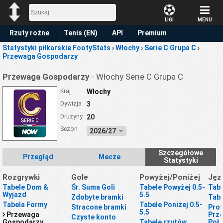
LIGI
MENU
Rzuty rożne
Tenis (EN)
API
Premium
Statystyki piłkarskie FootyStats
›
Włochy
›
Serie C Grupa C
›
Prognoza
Przewaga Gospodarzy
Przewaga Gospodarzy
- Włochy Serie C Grupa C
Kraj
Włochy
Dywizja
3
Drużyny
20
Sezon
2026/27
Szczegółowe
Przegląd
Mecze
Statystyki
Rozgrywki
Gole
Powyżej/Poniżej
Jęz
Tabele Dom &
Śr. Suma Goli
Tabele Powyżej 0.5-
Tabe
Wyjazd
5.5
Zdobyte bramki
Tabe
Tabela Formy
Tabele Poniżej 0.5-
Stracone bramki
Prow
5.5
Przewaga
Prze
Czyste konto
Gospodarzy
Tabele rzutów
Poł.