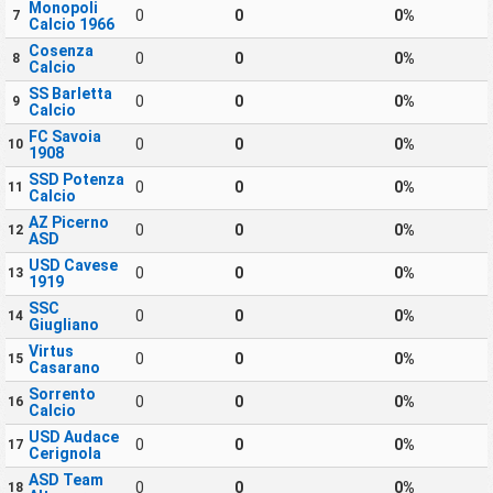
Monopoli
0
0
0%
7
Calcio 1966
Cosenza
0
0
0%
8
Calcio
SS Barletta
0
0
0%
9
Calcio
FC Savoia
0
0
0%
10
1908
SSD Potenza
0
0
0%
11
Calcio
AZ Picerno
0
0
0%
12
ASD
USD Cavese
0
0
0%
13
1919
SSC
0
0
0%
14
Giugliano
Virtus
0
0
0%
15
Casarano
Sorrento
0
0
0%
16
Calcio
USD Audace
0
0
0%
17
Cerignola
ASD Team
0
0
0%
18