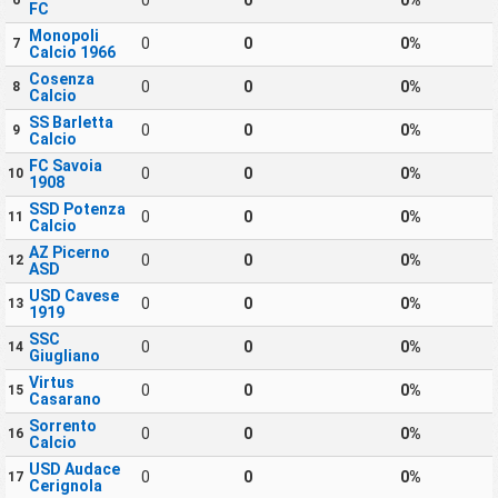
0
0
0%
6
FC
Monopoli
0
0
0%
7
Calcio 1966
Cosenza
0
0
0%
8
Calcio
SS Barletta
0
0
0%
9
Calcio
FC Savoia
0
0
0%
10
1908
SSD Potenza
0
0
0%
11
Calcio
AZ Picerno
0
0
0%
12
ASD
USD Cavese
0
0
0%
13
1919
SSC
0
0
0%
14
Giugliano
Virtus
0
0
0%
15
Casarano
Sorrento
0
0
0%
16
Calcio
USD Audace
0
0
0%
17
Cerignola