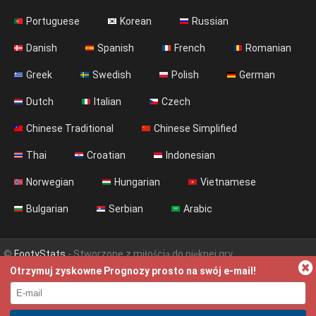
Portuguese
Korean
Russian
Danish
Spanish
French
Romanian
Greek
Swedish
Polish
German
Dutch
Italian
Czech
Chinese Traditional
Chinese Simplified
Thai
Croatian
Indonesian
Norwegian
Hungarian
Vietnamese
Bulgarian
Serbian
Arabic
©
FootyStats
- Stworzone z miłością do pięknej gry
Otrzymuj zyskowne Prognozy prosto na swój e-mail!
Kontakt
O nas
Pomoc
Polityka Prywatności
Terms & Conditions (English)
News (English)