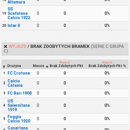
Altamura
SS
Scafatese
0
0
0%
19
Calcio 1922
Inter II
0
0
0%
20
WYJAZD
/ BRAK ZDOBYTYCH BRAMEK
(SERIE C GRUPA
C)
Wyjazd
Wyjazd
Drużyna
Mecze
Brak Zdobytych Pkt
Brak Zdobytych Pkt %
#
FC Crotone
0
0
0%
1
Calcio
0
0
0%
2
Catania
FC Bari 1908
0
0
0%
3
US
Salernitana
0
0
0%
4
1919
Foggia
0
0
0%
5
Calcio 1920
Casertana