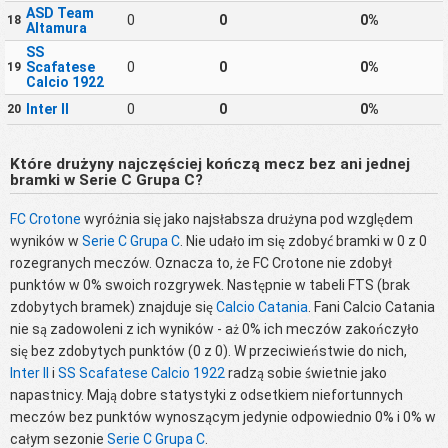
ASD Team
0
0
0%
18
Altamura
SS
Scafatese
0
0
0%
19
Calcio 1922
Inter II
0
0
0%
20
Które drużyny najczęściej kończą mecz bez ani jednej
bramki w Serie C Grupa C?
FC Crotone
wyróżnia się jako najsłabsza drużyna pod względem
wyników w
Serie C Grupa C
. Nie udało im się zdobyć bramki w 0 z 0
rozegranych meczów. Oznacza to, że FC Crotone nie zdobył
punktów w 0% swoich rozgrywek. Następnie w tabeli FTS (brak
zdobytych bramek) znajduje się
Calcio Catania
. Fani Calcio Catania
nie są zadowoleni z ich wyników - aż 0% ich meczów zakończyło
się bez zdobytych punktów (0 z 0). W przeciwieństwie do nich,
Inter II
i
SS Scafatese Calcio 1922
radzą sobie świetnie jako
napastnicy. Mają dobre statystyki z odsetkiem niefortunnych
meczów bez punktów wynoszącym jedynie odpowiednio 0% i 0% w
całym sezonie
Serie C Grupa C
.