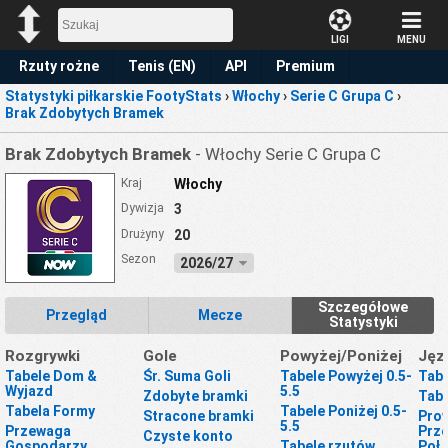
LIGI
MENU
Rzuty rożne
Tenis (EN)
API
Premium
Statystyki piłkarskie FootyStats
›
Włochy
›
Serie C Grupa C
›
Prognoza
Brak Zdobytych Bramek
Brak Zdobytych Bramek
- Włochy Serie C Grupa C
Kraj
Włochy
Dywizja
3
Drużyny
20
Sezon
2026/27
Szczegółowe
Przegląd
Mecze
Statystyki
Rozgrywki
Gole
Powyżej/Poniżej
Jęz
Tabele Dom &
Śr. Suma Goli
Tabele Powyżej 0.5-
Tabe
Wyjazd
5.5
Zdobyte bramki
Tabe
Tabela Formy
Tabele Poniżej 0.5-
Stracone bramki
Prow
5.5
Przewaga
Prze
Czyste konto
Gospodarzy
Tabele rzutów
Poł.