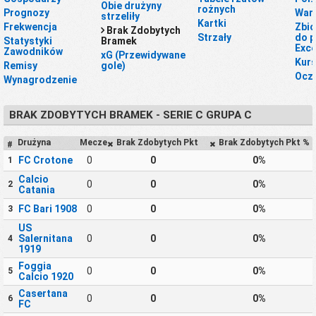
Obie drużyny
rożnych
Prognozy
War
strzeliły
Kartki
Frekwencja
Zbio
Brak Zdobytych
Strzały
do p
Statystyki
Bramek
Exce
Zawodników
xG (Przewidywane
Kur
Remisy
gole)
Ocze
Wynagrodzenie
BRAK ZDOBYTYCH BRAMEK - SERIE C GRUPA C
Drużyna
Mecze
Brak Zdobytych Pkt
Brak Zdobytych Pkt %
#
FC Crotone
0
0
0%
1
Calcio
0
0
0%
2
Catania
FC Bari 1908
0
0
0%
3
US
Salernitana
0
0
0%
4
1919
Foggia
0
0
0%
5
Calcio 1920
Casertana
0
0
0%
6
FC