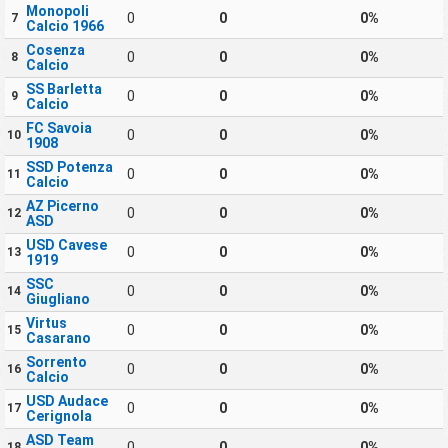
Monopoli
0
0
0%
7
Calcio 1966
Cosenza
0
0
0%
8
Calcio
SS Barletta
0
0
0%
9
Calcio
FC Savoia
0
0
0%
10
1908
SSD Potenza
0
0
0%
11
Calcio
AZ Picerno
0
0
0%
12
ASD
USD Cavese
0
0
0%
13
1919
SSC
0
0
0%
14
Giugliano
Virtus
0
0
0%
15
Casarano
Sorrento
0
0
0%
16
Calcio
USD Audace
0
0
0%
17
Cerignola
ASD Team
0
0
0%
18