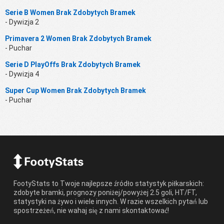
Serie B Women Brak Zdobytych Bramek
- Dywizja 2
Primavera 2 Women Brak Zdobytych Bramek
- Puchar
Serie D PlayOffs Brak Zdobytych Bramek
- Dywizja 4
Super Cup Women Brak Zdobytych Bramek
- Puchar
FootyStats to Twoje najlepsze źródło statystyk piłkarskich:
zdobyte bramki, prognozy poniżej/powyżej 2.5 goli, HT/FT,
statystyki na żywo i wiele innych. W razie wszelkich pytań lub
spostrzeżeń, nie wahaj się z nami skontaktować!