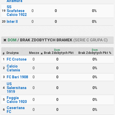
Altamura
SS
Scafatese
0
0
0%
19
Calcio 1922
Inter II
0
0
0%
20
DOM
/ BRAK ZDOBYTYCH BRAMEK
(SERIE C GRUPA C)
Dom
Dom
Drużyna
Mecze
Brak Zdobytych Pkt
Brak Zdobytych Pkt %
#
FC Crotone
0
0
0%
1
Calcio
0
0
0%
2
Catania
FC Bari 1908
0
0
0%
3
US
Salernitana
0
0
0%
4
1919
Foggia
0
0
0%
5
Calcio 1920
Casertana
0
0
0%
6
FC