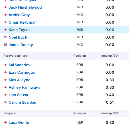
Jack Hinshelwood
0.00
MID
Archie Gray
0.00
MID
Omari Kellyman
0.00
MID
Kane Taylor
0.00
MID
Noel Buck
0.00
MID
Jamie Donley
0.00
MID
Forsvarsspillere
Posisjon
Innslup./90'
Sai Sachdev
0.00
FOR
Ezra Carrington
0.00
FOR
Max Alleyne
0.33
FOR
Ashley Famiwuya
0.33
FOR
Lino Sousa
0.40
FOR
Callum Scanlon
0.51
FOR
Keepere
Posisjon
Innslup./90'
Luca Gunter
0.33
KEP