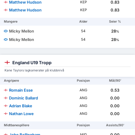
Matthew Hudson
0.83
KEP
Matthew Hudson
0.83
KEP
Mangere
Alder
Seier %
Micky Mellon
28
54
%
Micky Mellon
28
54
%
England U19 Tropp
Kane Taylors lagkamerater på klubbnivå
Angripere
Posisjon
Mål/90'
Romain Esse
0.53
ANG
Dominic Ballard
0.00
ANG
Adrian Blake
0.00
ANG
Nathan Lowe
0.00
ANG
Midtbanespillere
Posisjon
Assists/90'
Jobe Bellingham
0.00
MID