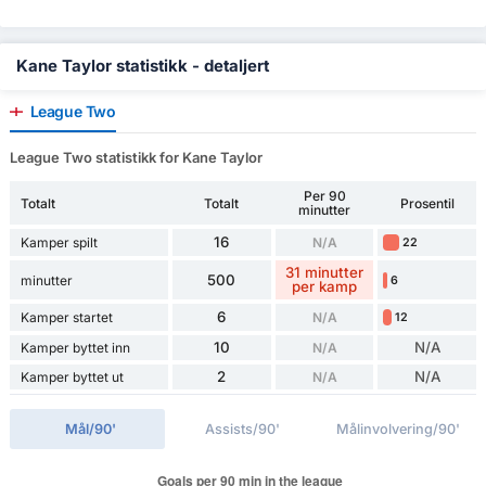
Kane Taylor statistikk - detaljert
League Two
League Two statistikk for Kane Taylor
Per 90
Totalt
Totalt
Prosentil
minutter
16
Kamper spilt
N/A
22
31 minutter
500
minutter
6
per kamp
6
Kamper startet
N/A
12
10
N/A
Kamper byttet inn
N/A
2
N/A
Kamper byttet ut
N/A
Mål/90'
Assists/90'
Målinvolvering/90'