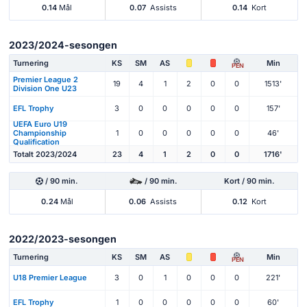
0.14
Mål
0.07
Assists
0.14
Kort
2023/2024-sesongen
Turnering
KS
SM
AS
Min
PEN
Premier League 2
19
4
1
2
0
0
1513'
Division One U23
EFL Trophy
3
0
0
0
0
0
157'
UEFA Euro U19
Championship
1
0
0
0
0
0
46'
Qualification
Totalt 2023/2024
23
4
1
2
0
0
1716'
/ 90 min.
/ 90 min.
Kort / 90 min.
0.24
Mål
0.06
Assists
0.12
Kort
2022/2023-sesongen
Turnering
KS
SM
AS
Min
PEN
U18 Premier League
3
0
1
0
0
0
221'
EFL Trophy
1
0
0
0
0
0
60'