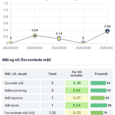
Mål og xG (forventede mål)
Per 90
Mål, xG, skudd
Totalt
Prosentil
minutter
2
0.36
Scorede mål
92
3
0.54
Målinvolvering
95
1
0.27
Mål hjemme
84
1
0.54
Mål borte
98
1.32
0.23
Forventede mål (xG)
75