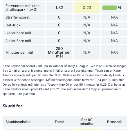
Forventede mål uten
1.32
0.23
76
straffespark (npxG)
0
N/A
N/A
Straffer scoret
0
N/A
N/A
Hat-trick
0
N/A
N/A
3 eller flere mål
0
N/A
N/A
2 eller flere mål
250
Minutter per
N/A
N/A
Minutter per mål
mål
Kane Taylor har scoret 2 mål på 16 kamper så langt i League Two 2025/2026-sesongen.
1 av 2 mål er scoret hjemme, mens 1 mål er scoret i bortekamper. Totalt sett er Kane
Taylors scorede mål per 90 minutter 0.36. Videre er Kane Taylor sin totale M/A (mål +
assists) 3 for denne sesongen. Målinvolveringene deres tilsvarer 0.54 per 90 minutter.
Deres forventede mål uten straffespark (npxG) er per 90 minutter er 0.23. Det betyr at
Kane Taylors npxG-produktivitet er 1.32, noe som setter dem i topp 76 prosentilen til
spillerne i League Two.
Skudd for
Per 90
Skuddstatistikk
Totalt
Prosentil
minutter