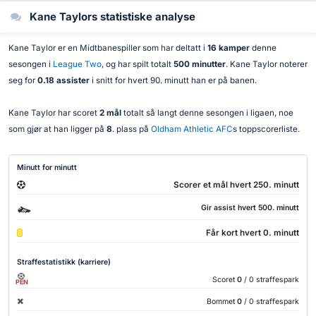
Kane Taylors statistiske analyse
Kane Taylor er en Midtbanespiller som har deltatt i
16 kamper
denne
sesongen i
League Two
, og har spilt totalt
500 minutter
. Kane Taylor noterer
seg for
0.18 assister
i snitt for hvert 90. minutt han er på banen.
Kane Taylor har scoret
2 mål
totalt så langt denne sesongen i ligaen, noe
som gjør at han ligger på
8
. plass på
Oldham Athletic AFC
s toppscorerliste.
Minutt for minutt
Scorer et mål hvert 250. minutt
Gir assist hvert 500. minutt
Får kort hvert 0. minutt
Straffestatistikk (karriere)
Scoret
0
/ 0 straffespark
PEN
Bommet
0
/ 0 straffespark