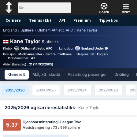
LIGAER
MENY
Cornere
Tennis (EN)
API
Premium
Tippetips
England
/
Spillere
/
Oldham Athletic AFC
/
Kane Taylor
Kane Taylor
Statistikk
Klubb :
Oldham Athletic AFC
Landslag :
England Under 19
Posisjon :
Midtbanespiller - Sentral midtbane
Nasjonalitet :
England
Birthplace :
Eng
Draktnummer :
#7
Alder (bursdag) :
21 (14/02/2005)
Generelt
Mål, xG, skudd
Assists og pasninger
Dribling
2025/2026
2024/2025
2023/2024
2022/2023
202
2025/2026 og karrierestatistikk
- Kane Taylor
Gjennomsnittsrating i League Two
5.37
Assistrangering : 73 / 596 spillere