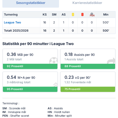
Sesongstatistikker
Karrierestatistikker
Turnering
KS
SM
AS
Min
PEN
League Two
16
2
1
0
0
0
500'
Totalt 2025/2026
16
2
1
0
0
0
500'
Statistikk per 90 minutter i League Two
0.36
0.18
Mål per 90
Assists per 90
2 Mål totalt
1 Assists totalt
92 Prosentil
88 Prosentil
0.54
0.23
M+A per 90
xG per 90'
3 målbidrag totalt
1.32 Forventede mål
95 Prosentil
75 Prosentil
Terminologi :
SM
: Scorede mål
AS
: Assists
IM
: Innslupne mål
HN
: Holdt nullen
PEN
: Straffer scoret
Min
: Minutter spilt