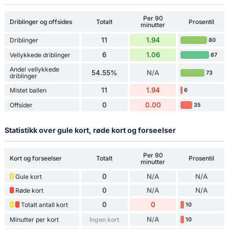
Per 90
Driblinger og offsides
Totalt
Prosentil
minutter
11
1.94
Driblinger
80
6
1.06
Vellykkede driblinger
87
Andel vellykkede
54.55%
N/A
73
driblinger
11
1.94
Mistet ballen
6
0
0.00
Offsider
35
Statistikk over gule kort, røde kort og forseelser
Per 90
Kort og forseelser
Totalt
Prosentil
minutter
0
N/A
N/A
Gule kort
0
N/A
N/A
Røde kort
0
0
Totalt antall kort
10
N/A
Minutter per kort
Ingen kort
10