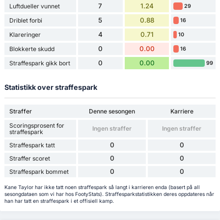
7
1.24
Luftdueller vunnet
29
5
0.88
Driblet forbi
16
4
0.71
Klareringer
10
0
0.00
Blokkerte skudd
16
0
0.00
Straffespark gikk bort
99
Statistikk over straffespark
Straffer
Denne sesongen
Karriere
Scoringsprosent for
Ingen straffer
Ingen straffer
straffespark
0
0
Straffespark tatt
0
0
Straffer scoret
0
0
Straffespark bommet
Kane Taylor har ikke tatt noen straffespark så langt i karrieren enda (basert på all
sesongdataen som vi har hos FootyStats). Straffesparkstatistikken deres oppdateres når
han har tatt en straffespark i et offisiell kamp.