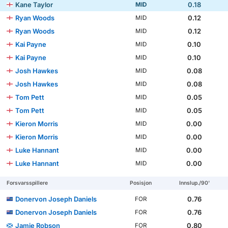
Kane Taylor
0.18
MID
Ryan Woods
0.12
MID
Ryan Woods
0.12
MID
Kai Payne
0.10
MID
Kai Payne
0.10
MID
Josh Hawkes
0.08
MID
Josh Hawkes
0.08
MID
Tom Pett
0.05
MID
Tom Pett
0.05
MID
Kieron Morris
0.00
MID
Kieron Morris
0.00
MID
Luke Hannant
0.00
MID
Luke Hannant
0.00
MID
Forsvarsspillere
Posisjon
Innslup./90'
Donervon Joseph Daniels
0.76
FOR
Donervon Joseph Daniels
0.76
FOR
Jamie Robson
0.80
FOR