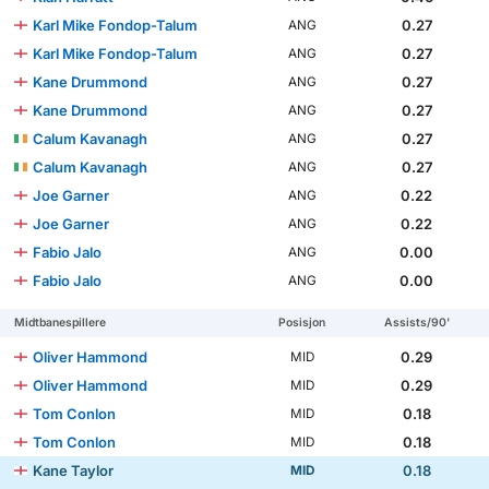
Karl Mike Fondop-Talum
0.27
ANG
Karl Mike Fondop-Talum
0.27
ANG
Kane Drummond
0.27
ANG
Kane Drummond
0.27
ANG
Calum Kavanagh
0.27
ANG
Calum Kavanagh
0.27
ANG
Joe Garner
0.22
ANG
Joe Garner
0.22
ANG
Fabio Jalo
0.00
ANG
Fabio Jalo
0.00
ANG
Midtbanespillere
Posisjon
Assists/90'
Oliver Hammond
0.29
MID
Oliver Hammond
0.29
MID
Tom Conlon
0.18
MID
Tom Conlon
0.18
MID
Kane Taylor
0.18
MID