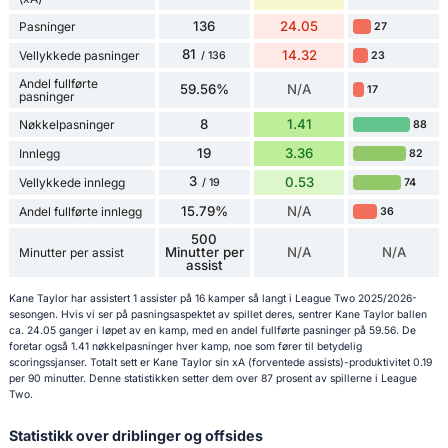
136
24.05
Pasninger
27
81
14.32
Vellykkede pasninger
23
/ 136
Andel fullførte
59.56%
N/A
17
pasninger
8
1.41
Nøkkelpasninger
88
19
3.36
Innlegg
82
3
0.53
Vellykkede innlegg
74
/ 19
15.79%
N/A
Andel fullførte innlegg
36
500
Minutter per
N/A
N/A
Minutter per assist
assist
Kane Taylor har assistert 1 assister på 16 kamper så langt i League Two 2025/2026-
sesongen. Hvis vi ser på pasningsaspektet av spillet deres, sentrer Kane Taylor ballen
ca. 24.05 ganger i løpet av en kamp, med en andel fullførte pasninger på 59.56. De
foretar også 1.41 nøkkelpasninger hver kamp, noe som fører til betydelig
scoringssjanser. Totalt sett er Kane Taylor sin xA (forventede assists)-produktivitet 0.19
per 90 minutter. Denne statistikken setter dem over 87 prosent av spillerne i League
Two.
Statistikk over driblinger og offsides