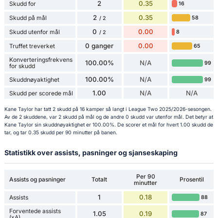
2
0.35
Skudd for
16
2
0.35
Skudd på mål
58
/ 2
0
0.00
Skudd utenfor mål
8
/ 2
0 ganger
0.00
Truffet treverket
65
Konverteringsfrekvens
100.00%
N/A
99
for skudd
100.00%
N/A
Skuddnøyaktighet
99
1.00
N/A
N/A
Skudd per scorede mål
Kane Taylor har tatt 2 skudd på 16 kamper så langt i League Two 2025/2026-sesongen.
Av de 2 skuddene, var 2 skudd på mål og de andre 0 skudd var utenfor mål. Det betyr at
Kane Taylor sin skuddnøyaktighet er 100.00%. De scorer et mål for hvert 1.00 skudd de
tar, og tar 0.35 skudd per 90 minutter på banen.
Statistikk over assists, pasninger og sjanseskaping
Per 90
Assists og pasninger
Totalt
Prosentil
minutter
1
0.18
Assists
88
Forventede assists
1.05
0.19
87
(xA)