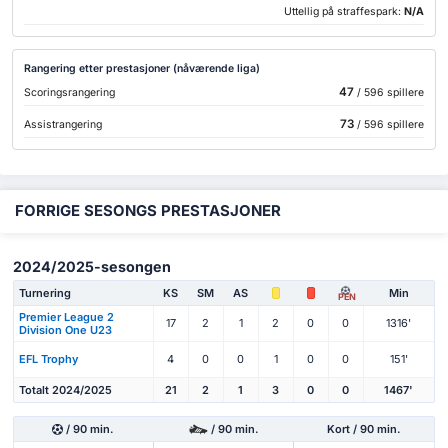
Uttellig på straffespark:
N/A
Rangering etter prestasjoner (nåværende liga)
47
Scoringsrangering
/ 596 spillere
73
Assistrangering
/ 596 spillere
FORRIGE SESONGS PRESTASJONER
2024/2025-sesongen
Turnering
KS
SM
AS
Min
PEN
Premier League 2
17
2
1
2
0
0
1316'
Division One U23
EFL Trophy
4
0
0
1
0
0
151'
Totalt 2024/2025
21
2
1
3
0
0
1467'
/ 90 min.
/ 90 min.
Kort / 90 min.