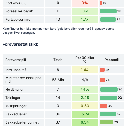
0
0%
Kort over 0.5
10
11
1.94
Forseelser begått
90
10
1.77
Fortseelser imot
87
Kane Taylor har ikke mottatt noen kort (gule kort eller røde kort) i løpet av denne
League Two-sesongen.
Forsvarsstatistikk
Per 90 eller
Forsvarsspill
Totalt
Prosentil
%
8
1.44
Innslupne mål
25
Minutter per innslupne
63 Min
N/A
26
mål
7
44%
Holdt nullen
96
14
2.48
Taklinger
92
3
0.53
Avskjæringer
40
89
15.74
Bakkedueller
87
37
6.54
Bakkedueller vunnet
73