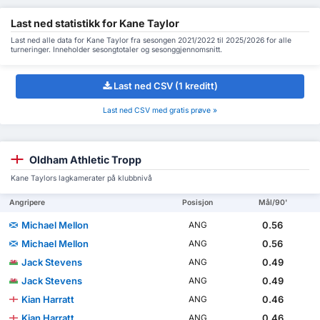
Last ned statistikk for Kane Taylor
Last ned alle data for Kane Taylor fra sesongen 2021/2022 til 2025/2026 for alle
turneringer. Inneholder sesongtotaler og sesonggjennomsnitt.
Last ned CSV (1 kreditt)
Last ned CSV med gratis prøve »
Oldham Athletic Tropp
Kane Taylors lagkamerater på klubbnivå
Angripere
Posisjon
Mål/90'
Michael Mellon
0.56
ANG
Michael Mellon
0.56
ANG
Jack Stevens
0.49
ANG
Jack Stevens
0.49
ANG
Kian Harratt
0.46
ANG
Kian Harratt
0.46
ANG