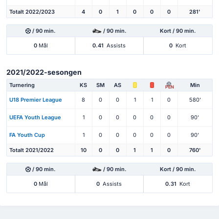
Totalt 2022/2023
4
0
1
0
0
0
281'
/ 90 min.
/ 90 min.
Kort / 90 min.
0
Mål
0.41
Assists
0
Kort
2021/2022-sesongen
Turnering
KS
SM
AS
Min
PEN
U18 Premier League
8
0
0
1
1
0
580'
UEFA Youth League
1
0
0
0
0
0
90'
FA Youth Cup
1
0
0
0
0
0
90'
Totalt 2021/2022
10
0
0
1
1
0
760'
/ 90 min.
/ 90 min.
Kort / 90 min.
0
Mål
0
Assists
0.31
Kort