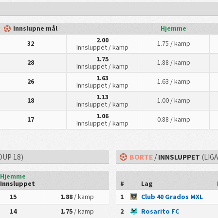
Innslupne mål
Hjemme
2.00
32
1.75
/ kamp
Innsluppet
/ kamp
1.75
28
1.88
/ kamp
Innsluppet
/ kamp
1.63
26
1.63
/ kamp
Innsluppet
/ kamp
1.13
18
1.00
/ kamp
Innsluppet
/ kamp
1.06
17
0.88
/ kamp
Innsluppet
/ kamp
OUP 18)
BORTE
/
INNSLUPPET
(LIG
Hjemme
Innsluppet
#
Lag
15
1.88
/ kamp
1
Club 40 Grados MXL
14
1.75
/ kamp
2
Rosarito FC