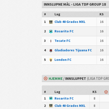
INNSLUPNE MÅL - LIGA TDP GROUP 18
#
Lag
KS
1
Club 40 Grados MXL
16
2
Rosarito FC
16
3
Tecate FC
16
4
Gladiadores Tijuana FC
16
5
London FC
16
HJEMME
/
INNSLUPPET
(LIGA TDP GR
#
Lag
KS
1
Rosarito FC
8
2
Club 40 Grados MXL
8