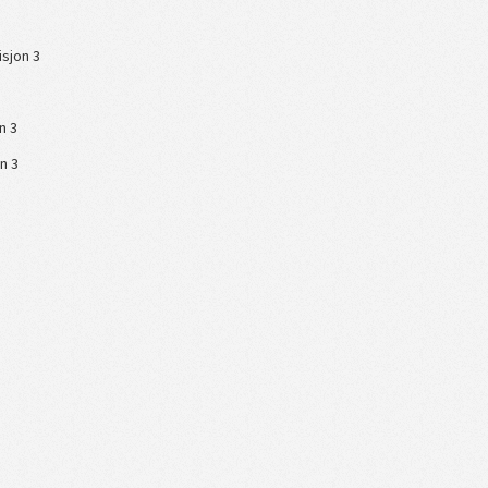
isjon 3
n 3
on 3