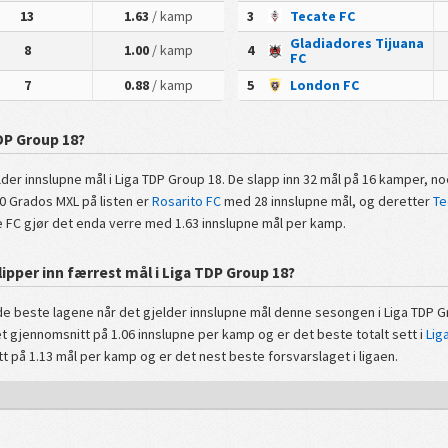
13
1.63
/ kamp
3
Tecate FC
Gladiadores Tijuana
8
1.00
/ kamp
4
FC
7
0.88
/ kamp
5
London FC
TDP Group 18?
elder innslupne mål i Liga TDP Group 18. De slapp inn 32 mål på 16 kamper, n
0 Grados MXL på listen er
Rosarito FC
med 28 innslupne mål, og deretter
Te
te FC gjør det enda verre med 1.63 innslupne mål per kamp.
lipper inn færrest mål i Liga TDP Group 18?
de beste lagene når det gjelder innslupne mål denne sesongen i Liga TDP G
t gjennomsnitt på 1.06 innslupne per kamp og er det beste totalt sett i
Lig
tt på 1.13 mål per kamp og er det nest beste forsvarslaget i ligaen.