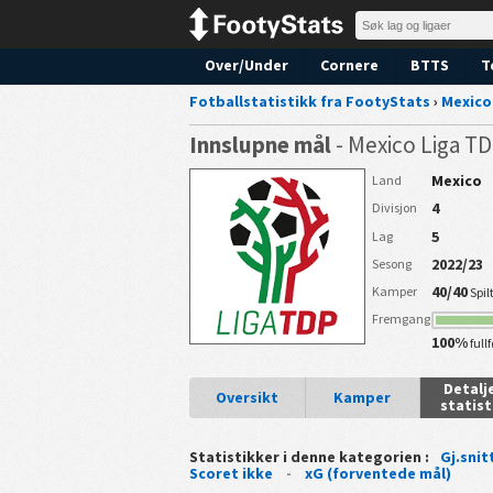
Over/Under
Cornere
BTTS
T
Fotballstatistikk fra FootyStats
›
Mexico
Innslupne mål
- Mexico Liga T
Mexico
Land
4
Divisjon
5
Lag
2022/23
Sesong
40/40
Kamper
Spil
Fremgang
100%
fullf
Detalj
Oversikt
Kamper
statist
Statistikker i denne kategorien :
Gj.snit
Scoret ikke
-
xG (forventede mål)