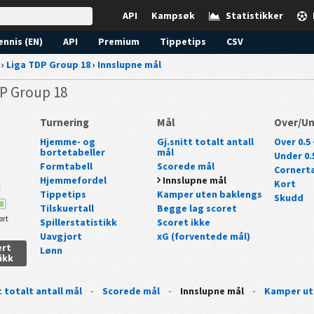
API
Kampsøk
Statistikker
ennis (EN)
API
Premium
Tippetips
CSV
›
Liga TDP Group 18
›
Innslupne mål
DP Group 18
Turnering
Mål
Over/U
Hjemme- og
Gj.snitt totalt antall
Over 0.5 
bortetabeller
mål
Under 0.5
Formtabell
Scorede mål
Cornerta
Hjemmefordel
Innslupne mål
Kort
t
Tippetips
Kamper uten baklengs
Skudd
Tilskuertall
Begge lag scoret
ørt
Spillerstatistikk
Scoret ikke
Uavgjort
xG (forventede mål)
ert
Lønn
ikk
t totalt antall mål
-
Scorede mål
-
Innslupne mål
-
Kamper ut