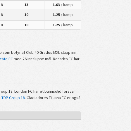
8
13
1.63
/ kamp
8
10
1.25
/ kamp
8
10
1.25
/ kamp
oe som betyr at Club 40 Grados MXL slapp inn
cate FC
med 26 innslupne mål. Rosarito FC har
roup 18. London FC har et bunnsolid forsvar
a TDP Group 18
. Gladiadores Tijuana FC er også