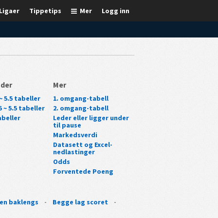
Ligaer
Tippetips
Mer
Logg inn
nder
Mer
~ 5.5 tabeller
1. omgang-tabell
 ~ 5.5 tabeller
2. omgang-tabell
beller
Leder eller ligger under
til pause
Markedsverdi
Datasett og Excel-
nedlastinger
Odds
Forventede Poeng
en baklengs
-
Begge lag scoret
-