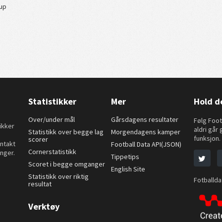
up
Statistikker
Mer
Hold d
Over/under mål
Gårsdagens resultater
Følg Foot
ikker
aldri går 
Statistikk over begge lag
Morgendagens kamper
funksjon.
scorer
ontakt
Football Data API(JSON)
Cornerstatistikk
inger.
Tippetips
Scoret i begge omganger
English Site
Statistikk over riktig
Fotballda
resultat
Verktøy