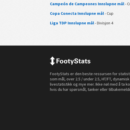
Campeón de Campeones Innslupne mål
- C
Copa Conecta Innslupne mål
- Cup
Liga TDP Innslupne mål
- Divisjon 4
FootyStats er den beste ressursen for statist
som mål, over 2.5 / under 2.5, HT/FT, dynamisk
livestatistikk og mye mer. Ikke nøl med å ta k
hvis du har spørsmål, tanker eller tilbakemeld