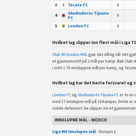
3
Tecate FC
8
Gladiadores Tijuana
4
8
FC
5
London FC
8
Hvilket lag slipper inn flest mål i Liga 
Club 40 Grados MXL
gjør det dårlig når det gj
et gjennomsnitt på 2 mål per kamp. Bak Club 4
i snitt 1.75 innsluppne mål per kamp, og Teca
Hvilket lag har det beste forsvaret og s
London FC
og
Gladiadores Tijuana FC
er to av 
med 17 innslupne mål på 16 kamper. Dette er e
solide defensivt. De slipper inn et gjennomsni
INNSLUPNE MÅL - MEXICO
Liga MX Innslupne mål
- Divisjon 1