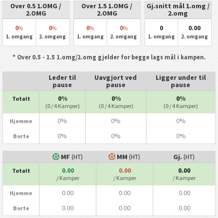
Over 0.5 1.OMG /
Over 1.5 1.OMG /
Gj.snitt mål 1.omg /
2.OMG
2.OMG
2.omg
0
0
0
0
0
0.00
%
%
%
%
1. omgang
2. omgang
1. omgang
2. omgang
1. omgang
2. omgang
* Over 0.5 - 1.5 1.omg/2.omg gjelder for begge lags mål i kampen.
Leder til
Uavgjort ved
Ligger under til
pause
pause
pause
0%
0%
0%
Totalt
(0 / 4 Kamper)
(0 / 4 Kamper)
(0 / 4 Kamper)
0%
0%
0%
Hjemme
0%
0%
0%
Borte
MF
(HT)
MM
(HT)
Gj.
(HT)
0.00
0.00
0.00
Totalt
/ Kamper
/ Kamper
/ Kamper
0.00
0.00
0.00
Hjemme
0.00
0.00
0.00
Borte