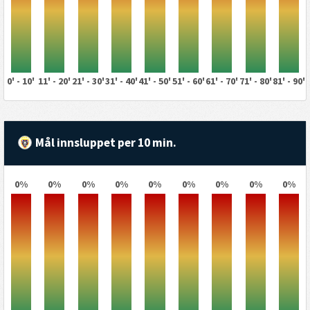
0' - 10'
11' - 20'
21' - 30'
31' - 40'
41' - 50'
51' - 60'
61' - 70'
71' - 80'
81' - 90'
Mål innsluppet per 10 min.
0%
0%
0%
0%
0%
0%
0%
0%
0%