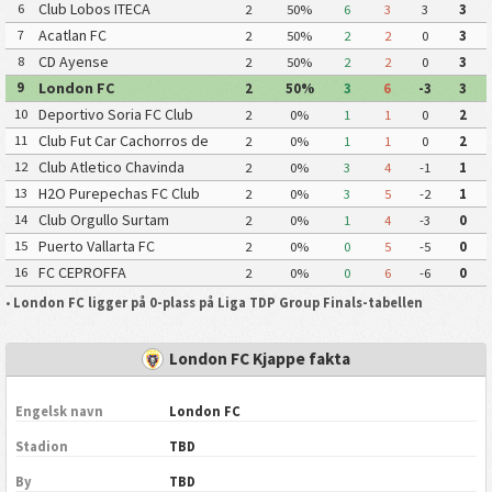
Club Lobos ITECA
6
2
50%
6
3
3
3
Acatlan FC
7
2
50%
2
2
0
3
CD Ayense
8
2
50%
2
2
0
3
London FC
9
2
50%
3
6
-3
3
Deportivo Soria FC Club
10
2
0%
1
1
0
2
Mineros Reynosa
Club Fut Car Cachorros de
11
2
0%
1
1
0
2
Leon
Club Atletico Chavinda
12
2
0%
3
4
-1
1
H2O Purepechas FC Club
13
2
0%
3
5
-2
1
Atletico Morelia II
Club Orgullo Surtam
14
2
0%
1
4
-3
0
Puerto Vallarta FC
15
2
0%
0
5
-5
0
FC CEPROFFA
16
2
0%
0
6
-6
0
•
London FC ligger på 0-plass på Liga TDP Group Finals-tabellen
London FC Kjappe fakta
Engelsk navn
London FC
Stadion
TBD
By
TBD