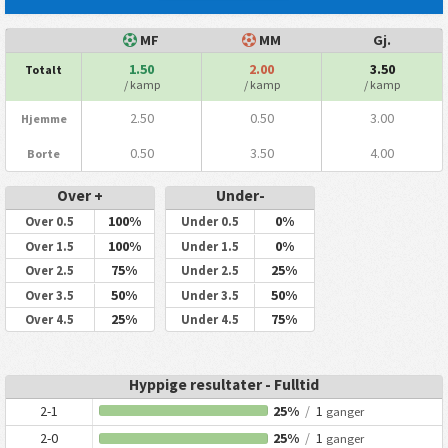
MF
MM
Gj.
1.50
2.00
3.50
Totalt
/ kamp
/ kamp
/ kamp
2.50
0.50
3.00
Hjemme
0.50
3.50
4.00
Borte
Over +
Under-
100%
0%
Over 0.5
Under 0.5
100%
0%
Over 1.5
Under 1.5
75%
25%
Over 2.5
Under 2.5
50%
50%
Over 3.5
Under 3.5
25%
75%
Over 4.5
Under 4.5
Hyppige resultater - Fulltid
2-1
25%
/
1
ganger
2-0
25%
/
1
ganger