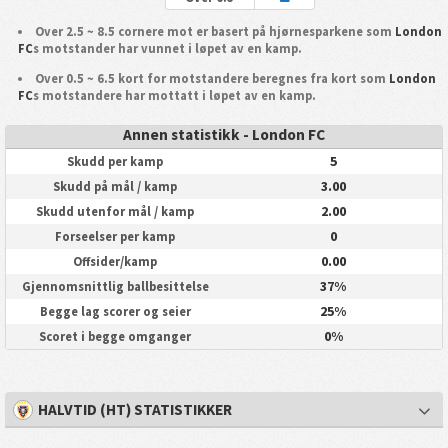
Over 2.5 ~ 8.5 cornere mot er basert på hjørnesparkene som
London
FC
s motstander har vunnet i løpet av en kamp.
Over 0.5 ~ 6.5 kort for motstandere beregnes fra kort som
London
FC
s motstandere har mottatt i løpet av en kamp.
Annen statistikk - London FC
5
Skudd per kamp
3.00
Skudd på mål / kamp
2.00
Skudd utenfor mål / kamp
0
Forseelser per kamp
0.00
Offsider/kamp
37%
Gjennomsnittlig ballbesittelse
25%
Begge lag scorer og seier
0%
Scoret i begge omganger
HALVTID (HT) STATISTIKKER