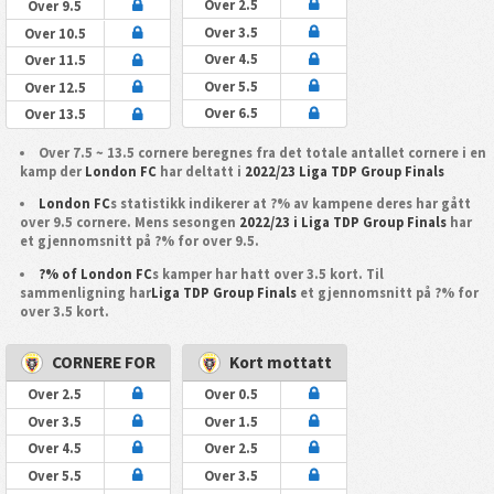
Over 2.5
Over 9.5
Over 3.5
Over 10.5
Over 4.5
Over 11.5
Over 5.5
Over 12.5
Over 6.5
Over 13.5
Over 7.5 ~ 13.5 cornere beregnes fra det totale antallet cornere i en
kamp der
London FC
har deltatt i
2022/23 Liga TDP Group Finals
London FC
s statistikk indikerer at ?% av kampene deres har gått
over 9.5 cornere. Mens sesongen
2022/23 i Liga TDP Group Finals
har
et gjennomsnitt på ?% for over 9.5.
?% of London FC
s kamper har hatt over 3.5 kort. Til
sammenligning har
Liga TDP Group Finals
et gjennomsnitt på ?% for
over 3.5 kort.
CORNERE FOR
Kort mottatt
Over 2.5
Over 0.5
Over 3.5
Over 1.5
Over 4.5
Over 2.5
Over 5.5
Over 3.5