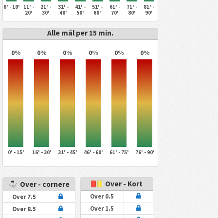
0' - 10'
11' -
21' -
31' -
41' -
51' -
61' -
71' -
81' -
20'
30'
40'
50'
60'
70'
80'
90'
Alle mål per 15 min.
0%
0%
0%
0%
0%
0%
0' - 15'
16' - 30'
31' - 45'
46' - 60'
61' - 75'
76' - 90'
Over - Kort
Over - cornere
Over 0.5
Over 7.5
Over 1.5
Over 8.5