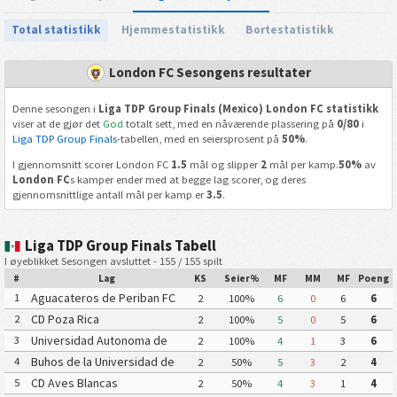
Total statistikk
Hjemmestatistikk
Bortestatistikk
London FC Sesongens resultater
Denne sesongen i
Liga TDP Group Finals (Mexico) London FC statistikk
viser at de gjør det
God
totalt sett, med en nåværende plassering på
0/80
i
Liga TDP Group Finals
-tabellen, med en seiersprosent på
50%
.
I gjennomsnitt scorer London FC
1.5
mål og slipper
2
mål per kamp.
50%
av
London FC
s kamper ender med at begge lag scorer, og deres
gjennomsnittlige antall mål per kamp er
3.5
.
Liga TDP Group Finals Tabell
I øyeblikket Sesongen avsluttet - 155 / 155 spilt
#
Lag
KS
Seier%
MF
MM
MF
Poeng
Aguacateros de Periban FC
1
2
100%
6
0
6
6
CD Poza Rica
2
2
100%
5
0
5
6
Universidad Autonoma de
3
2
100%
4
1
3
6
Zacatecas II
Buhos de la Universidad de
4
2
50%
5
3
2
4
Sonora FC
CD Aves Blancas
5
2
50%
4
3
1
4