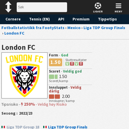
LIGAER
MENY
Cornere
Tennis (EN)
API
Premium
Tippetips
Fotballstatistikk fra FootyStats
›
Mexico
›
Liga TDP Group Finals
›
London FC
London FC
Form
-
God
Sluttresultater
1.50
V
T
V
T
Scoret
-
Veldig god
1.50
Scoret/kamp
Innsluppet
-
Veldig
dårlig
2.00
Innslupne / kamp
250%
Tipsrisiko -
-
Veldig høy Risiko
Sesong :
2022/23
Liga TDP Group 18
Liga TDP Group Finals