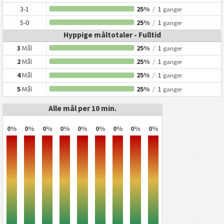
3-1
25%
/
1
ganger
5-0
25%
/
1
ganger
Hyppige måltotaler - Fulltid
3
Mål
25%
/
1
ganger
2
Mål
25%
/
1
ganger
4
Mål
25%
/
1
ganger
5
Mål
25%
/
1
ganger
Alle mål per 10 min.
0%
0%
0%
0%
0%
0%
0%
0%
0%