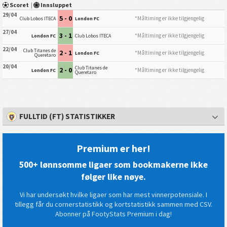
Scoret
|
Innsluppet
29/04
5 - 0
*Måltiming er ikke tilgjengelig
Club Lobos ITECA
London FC
27/04
3 - 1
*Måltiming er ikke tilgjengelig
London FC
Club Lobos ITECA
22/04
Club Titanes de
2 - 1
*Måltiming er ikke tilgjengelig
London FC
Queretaro
20/04
Club Titanes de
2 - 0
*Måltiming er ikke tilgjengelig
London FC
Queretaro
FULLTID (FT) STATISTIKKER
Premium er her!
500+ lønnsomme ligaer som bookmakerne ikke
følger like nøye.
Vi har undersøkt hvilke ligaer som har mest vinnerpotensiale. I
tillegg får du cornerstatistikk og kortstatistikk sammen med CSV.
Abonner på FootyStats Premium i dag!