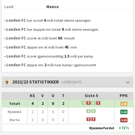
Land
Mexico
6
•
London FC
har scoret
mål totalt denne sesongen.
8
•
London FC
har sluppet inn totalt
mål denne sesongen.
60
•
London FC
scorer et mål hvert
. minutt
45
•
London FC
slipper inn et mål hvert
. min.
1.5
•
London FC
scorer gjennomsnittlig
mål per kamp
2
•
London FC
slipper inn
mål hver kamp i gjennomsnitt
2022/23 STATISTIKKER
- LONDON FC
KS
V
U
T
Siste 5
PPK
4
2
0
2
V
T
V
T
Totalt
1.50
2
2
0
0
V
V
Hjemme
3.00
2
0
0
2
T
T
Borte
0.00
+71%
Hjemmefordel