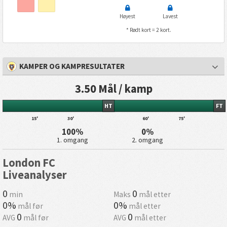
Høyest
Lavest
* Rødt kort = 2 kort.
KAMPER OG KAMPRESULTATER
3.50 Mål / kamp
HT
FT
15'
30'
60'
75'
100%
0%
1. omgang
2. omgang
London FC
Liveanalyser
0
0
min
Maks
mål etter
0%
0%
mål før
mål etter
0
0
AVG
mål før
AVG
mål etter