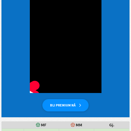
BLI PREMIUM NÅ
MF
MM
Gj.