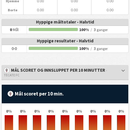
0.00
0.00
0.00
Hjemme
0.00
0.00
0.00
Borte
Hyppige måltotaler - Halvtid
0
Mål
100%
/
3
ganger
Hyppige resultater - Halvtid
0-0
100%
/
3
ganger
MÅL SCORET OG INNSLUPPET PER 10 MINUTTER
-
TECATE FC
Mål scoret per 10 min.
0%
0%
0%
0%
0%
0%
0%
0%
0%