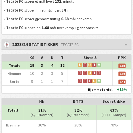
132
•
Tecate FC
scorer et mål hvert
. minutt
54
•
Tecate FC
slipper inn et mål hvert
. min.
0.68
•
Tecate FC
scorer gjennomsnittlig
mål per kamp
1.68
•
Tecate FC
slipper inn
mål hver kamp i gjennomsnitt
2023/24 STATISTIKKER
- TECATE FC
KS
V
U
T
Siste 5
PPK
19
3
4
12
U
T
U
T
V
Totalt
0.68
10
2
3
5
T
T
U
T
T
Hjemme
0.90
9
1
1
7
T
T
T
U
V
Borte
0.44
+15%
Hjemmefordel
HN
BTTS
Scoret ikke
21%
32%
63%
Totalt
(4 / 19 Kamper)
(6 / 19 Kamper)
(12 / 19 Kamper)
30%
30%
70%
Hjemme