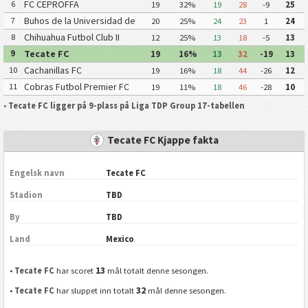
Caliente II
FC CEPROFFA
6
19
32%
19
28
-9
25
Buhos de la Universidad de
7
20
25%
24
23
1
24
Sonora FC
Chihuahua Futbol Club II
8
12
25%
13
18
-5
13
Tecate FC
9
19
16%
13
32
-19
13
Cachanillas FC
10
19
16%
18
44
-26
12
Cobras Futbol Premier FC
11
19
11%
18
46
-28
10
•
Tecate FC ligger på 9-plass på Liga TDP Group 17-tabellen
Tecate FC Kjappe fakta
Engelsk navn
Tecate FC
Stadion
TBD
By
TBD
Land
Mexico
13
•
Tecate FC
har scoret
mål totalt denne sesongen.
32
•
Tecate FC
har sluppet inn totalt
mål denne sesongen.