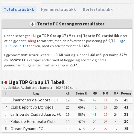
Total statistikk
Hjemmestatistikk
Bortestatistikk
Tecate FC Sesongens resultater
Denne sesongen i
Liga TDP Group 17 (Mexico) Tecate FC statistikk
viser
at de gjør det
Dårlig
totalt sett, med en nåværende plassering på
9/11
i
Liga
TDP Group 17
-tabellen, med en seiersprosent på
16%
.
I gjennomsnitt scorer Tecate FC
0.68
mål og slipper
1.68
mål per kamp.
32%
av
Tecate FC
s kamper ender med at begge lag scorer, og deres
gjennomsnittlige antall mål per kamp er
2.37
.
Liga TDP Group 17 Tabell
I øyeblikket Avsluttende kamper - 102 / 110 spilt
#
Lag
KS
Seier%
MF
MM
MF
Poeng
Cimarrones de Sonora FC III
1
19
79%
49
14
35
49
Club Deportivo Etchojoa
2
20
60%
42
17
25
41
La Tribu de Ciudad Juarez FC
3
19
58%
43
19
24
38
Xolos de Hermosillo Club
4
19
47%
29
25
4
30
Tijuana Xoloitzcuintles de
Obson Dynamo FC
5
19
37%
20
22
-2
25