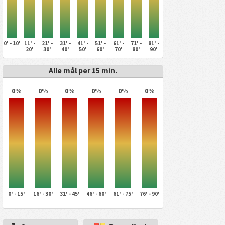
0' - 10'
11' -
21' -
31' -
41' -
51' -
61' -
71' -
81' -
20'
30'
40'
50'
60'
70'
80'
90'
Alle mål per 15 min.
0%
0%
0%
0%
0%
0%
0' - 15'
16' - 30'
31' - 45'
46' - 60'
61' - 75'
76' - 90'