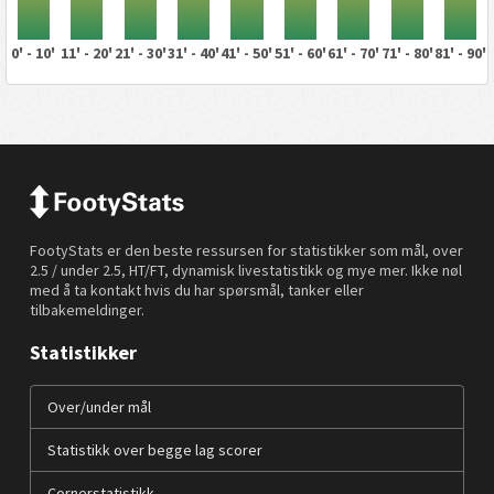
0' - 10'
11' - 20'
21' - 30'
31' - 40'
41' - 50'
51' - 60'
61' - 70'
71' - 80'
81' - 90'
FootyStats er den beste ressursen for statistikker som mål, over
2.5 / under 2.5, HT/FT, dynamisk livestatistikk og mye mer. Ikke nøl
med å ta kontakt hvis du har spørsmål, tanker eller
tilbakemeldinger.
Statistikker
Over/under mål
Statistikk over begge lag scorer
Cornerstatistikk