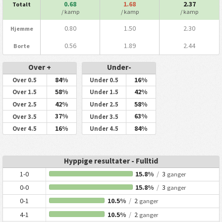
0.68
1.68
2.37
Totalt
/ kamp
/ kamp
/ kamp
0.80
1.50
2.30
Hjemme
0.56
1.89
2.44
Borte
Over +
Under-
84%
16%
Over 0.5
Under 0.5
58%
42%
Over 1.5
Under 1.5
42%
58%
Over 2.5
Under 2.5
37%
63%
Over 3.5
Under 3.5
16%
84%
Over 4.5
Under 4.5
Hyppige resultater - Fulltid
1-0
15.8%
/
3
ganger
0-0
15.8%
/
3
ganger
0-1
10.5%
/
2
ganger
4-1
10.5%
/
2
ganger