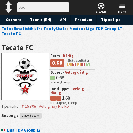
LIGAER
MENY
Cornere
Tennis (EN)
API
Premium
Tippetips
Fotballstatistikk fra FootyStats
›
Mexico
›
Liga TDP Group 17
›
Tecate FC
Tecate FC
Form
-
Dårlig
Sluttresultater
0.68
U
T
U
T
V
Scoret
-
Veldig dårlig
0.68
Scoret/kamp
Innsluppet
-
Veldig
dårlig
1.68
Innslupne / kamp
153%
Tipsrisiko -
-
Veldig høy Risiko
Sesong :
2023/24
Liga TDP Group 17