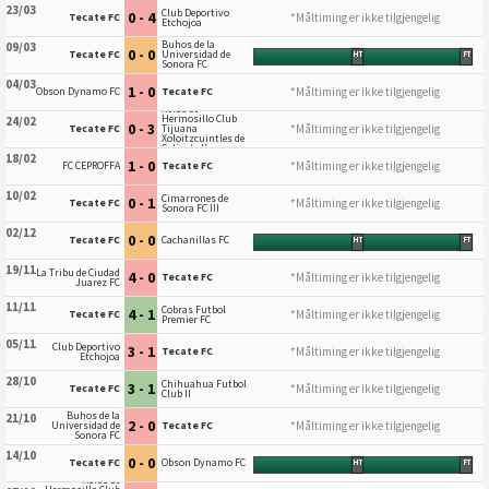
23/03
Club Deportivo
0 - 4
*Måltiming er ikke tilgjengelig
Tecate FC
Etchojoa
Buhos de la
09/03
0 - 0
Tecate FC
Universidad de
HT
FT
Sonora FC
04/03
1 - 0
*Måltiming er ikke tilgjengelig
Obson Dynamo FC
Tecate FC
Xolos de
Hermosillo Club
24/02
0 - 3
*Måltiming er ikke tilgjengelig
Tecate FC
Tijuana
Xoloitzcuintles de
Caliente II
18/02
1 - 0
*Måltiming er ikke tilgjengelig
FC CEPROFFA
Tecate FC
10/02
Cimarrones de
0 - 1
*Måltiming er ikke tilgjengelig
Tecate FC
Sonora FC III
02/12
0 - 0
Tecate FC
Cachanillas FC
HT
FT
19/11
La Tribu de Ciudad
4 - 0
*Måltiming er ikke tilgjengelig
Tecate FC
Juarez FC
11/11
Cobras Futbol
4 - 1
*Måltiming er ikke tilgjengelig
Tecate FC
Premier FC
05/11
Club Deportivo
3 - 1
*Måltiming er ikke tilgjengelig
Tecate FC
Etchojoa
28/10
Chihuahua Futbol
3 - 1
*Måltiming er ikke tilgjengelig
Tecate FC
Club II
Buhos de la
21/10
2 - 0
*Måltiming er ikke tilgjengelig
Universidad de
Tecate FC
Sonora FC
14/10
0 - 0
Tecate FC
Obson Dynamo FC
HT
FT
Xolos de