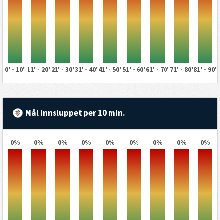
0' - 10'
11' - 20'
21' - 30'
31' - 40'
41' - 50'
51' - 60'
61' - 70'
71' - 80'
81' - 90'
Mål innsluppet per 10 min.
0%
0%
0%
0%
0%
0%
0%
0%
0%