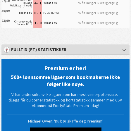
Hermosillo Club
07/10
4 - 1
*Måltiming er ikke tilgjengelig
Tijuana
Tecate FC
Xoloitzcuintles de
Caliente II
30/09
0 - 1
*Måltiming er ikke tilgjengelig
Tecate FC
FC CEPROFFA
23/09
Cimarrones de
1 - 0
*Måltiming er ikke tilgjengelig
Tecate FC
Sonora FC III
FULLTID (FT) STATISTIKKER
Premium er her!
500+ lønnsomme ligaer som bookmakerne ikke
følger like nøye.
Vi har undersøkt hvilke ligaer som har mest vinnerpotensiale. I
tillegg får du cornerstatistikk og kortstatistikk sammen med CSV.
Abonner på FootyStats Premium i dag!
Michael Owen: 'Du bør skaffe deg Premium'