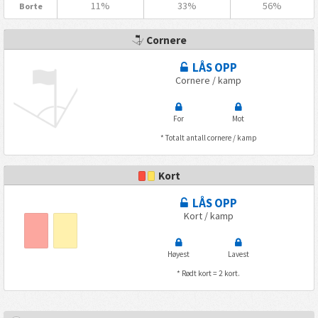
11%
33%
56%
Borte
Cornere
LÅS OPP
Cornere / kamp
For
Mot
* Totalt antall cornere / kamp
Kort
LÅS OPP
Kort / kamp
Høyest
Lavest
* Rødt kort = 2 kort.