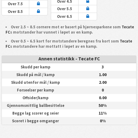
Over 4.5
Over 7.5
Over 5.5
Over 8.5
Over 6.5
Over 2.5 ~ 8.5 cornere mot er basert på hjørnesparkene som
Tecate
FC
s motstander har vunnet i løpet av en kamp.
Over 0.5 ~ 6.5 kort for motstandere beregnes fra kort som
Tecate
FC
s motstandere har mottatt i løpet av en kamp.
Annen statistikk - Tecate FC
3
Skudd per kamp
1.00
Skudd på mål / kamp
2.00
Skudd utenfor mål / kamp
0
Forseelser per kamp
0.00
Offsider/kamp
50%
Gjennomsnittlig ballbesittelse
11%
Begge lag scorer og seier
0%
Scoret i begge omganger