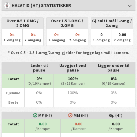
HALVTID (HT) STATISTIKKER
Over 0.5 1.OMG /
Over 1.5 1.OMG /
Gj.snitt mål 1.omg /
2.OMG
2.OMG
2.omg
0
0
0
0
0
0.00
%
%
%
%
1. omgang
2. omgang
1. omgang
2. omgang
1. omgang
2. omgang
* Over 0.5 - 1.5 1.omg/2.omg gjelder for begge lags mål i kampen.
Leder til
Uavgjort ved
Ligger under til
pause
pause
pause
0%
100%
0%
Totalt
(0 / 19 Kamper)
(3 / 19 Kamper)
(0 / 19 Kamper)
0%
100%
0%
Hjemme
0%
0%
0%
Borte
MF
(HT)
MM
(HT)
Gj.
(HT)
0.00
0.00
0.00
Totalt
/ Kamper
/ Kamper
/ Kamper