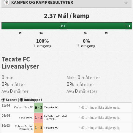
KAMPER OG KAMPRESULTATER
2.37 Mål / kamp
HT
FT
15'
30'
60'
75'
100%
0%
1. omgang
2. omgang
Tecate FC
Liveanalyser
0
0
min
Maks
mål etter
0%
0%
mål før
mål etter
0
0
AVG
mål før
AVG
mål etter
Scoret
|
Innsluppet
21/04
0 - 2
*Måltiming er ikke tilgjengelig
Cachanillas FC
Tecate FC
06/04
La Tribu de Ciudad
1 - 4
*Måltiming er ikke tilgjengelig
Tecate FC
Juarez FC
30/03
Cobras Futbol
1 - 1
*Måltiming er ikke tilgjengelig
Tecate FC
Premier FC