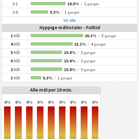
3-1
10.5%
/
2
ganger
2-0
5.3%
/
1
ganger
Vis alle
Hyppige måltotaler - Fulltid
1
Mål
26.3%
/
5
ganger
4
Mål
21.1%
/
4
ganger
5
Mål
15.8%
/
3
ganger
0
Mål
15.8%
/
3
ganger
2
Mål
15.8%
/
3
ganger
3
Mål
5.3%
/
1
ganger
Alle mål per 10 min.
0%
0%
0%
0%
0%
0%
0%
0%
0%