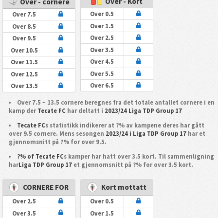
Over - Kort
Over - cornere
Over 0.5
Over 7.5
Over 1.5
Over 8.5
Over 2.5
Over 9.5
Over 3.5
Over 10.5
Over 4.5
Over 11.5
Over 5.5
Over 12.5
Over 6.5
Over 13.5
Over 7.5 ~ 13.5 cornere beregnes fra det totale antallet cornere i en
kamp der
Tecate FC
har deltatt i
2023/24 Liga TDP Group 17
Tecate FC
s statistikk indikerer at ?% av kampene deres har gått
over 9.5 cornere. Mens sesongen
2023/24 i Liga TDP Group 17
har et
gjennomsnitt på ?% for over 9.5.
?% of Tecate FC
s kamper har hatt over 3.5 kort. Til sammenligning
har
Liga TDP Group 17
et gjennomsnitt på ?% for over 3.5 kort.
CORNERE FOR
Kort mottatt
Over 2.5
Over 0.5
Over 3.5
Over 1.5