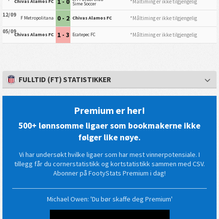
1 - 0
*Måltiming er ikke tilgjengelig
Chivas Alamos FC
Sime Soccer
12/09
0 - 2
*Måltiming er ikke tilgjengelig
F Metropolitana
Chivas Alamos FC
05/09
1 - 3
*Måltiming er ikke tilgjengelig
Chivas Alamos FC
Ecatepec FC
FULLTID (FT) STATISTIKKER
Premium er her!
500+ lønnsomme ligaer som bookmakerne ikke
følger like nøye.
Vi har undersøkt hvilke ligaer som har mest vinnerpotensiale. I
tillegg får du cornerstatistikk og kortstatistikk sammen med CSV.
Abonner på FootyStats Premium i dag!
Michael Owen: 'Du bør skaffe deg Premium'