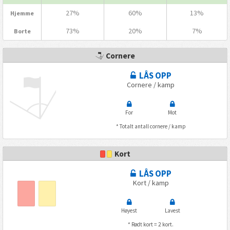
27%
60%
13%
Hjemme
73%
20%
7%
Borte
Cornere
LÅS OPP
Cornere / kamp
For
Mot
* Totalt antall cornere / kamp
Kort
LÅS OPP
Kort / kamp
Høyest
Lavest
* Rødt kort = 2 kort.