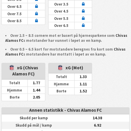
Over 3.5
Over 6.5
Over 4.5
Over 7.5
Over 5.5
Over 8.5
Over 6.5
Over 2.5 ~ 8.5 cornere mot er basert på hjørnesparkene som
Chivas
Alamos FC
s motstander har vunnet i løpet av en kamp.
Over 0.5 ~ 6.5 kort for motstandere beregnes fra kort som
Chivas
Alamos FC
s motstandere har mottatt i løpet av en kamp.
xG (Chivas
xG (Mot)
Alamos FC)
1.33
Totalt
1.77
Totalt
1.11
Hjemme
1.44
Hjemme
1.52
Borte
2.05
Borte
Annen statistikk - Chivas Alamos FC
14.38
Skudd per kamp
6.92
Skudd på mål / kamp