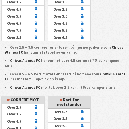
Over 3.5
Over 1.5
Over 4.5
Over 2.5
Over 5.5
Over 3.5
Over 6.5
Over 4.5
Over 7.5
Over 5.5
Over 8.5
Over 6.5
Over 2.5 ~ 8.5 cornere for er basert på hjørnesparkene som
Chivas
Alamos FC
har vunnet i løpet av en kamp.
Chivas Alamos FC
har vunnet over 4.5 cornere i ?％ av kampene
sine.
Over 0.5 ~ 6.5 kort motatt er basert på kortene som
Chivas Alamos
FC
har mottatt i løpet av en kamp.
Chivas Alamos FC
mottok over 2.5 kort i ?% av kampene sine.
CORNERE MOT
Kort for
motstander
Over 2.5
Over 0.5
Over 3.5
Over 1.5
Over 4.5
Over 2.5
Over 5.5