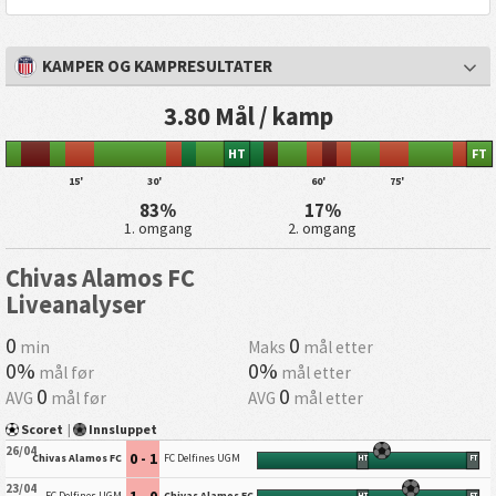
KAMPER OG KAMPRESULTATER
3.80 Mål / kamp
HT
FT
15'
30'
60'
75'
83%
17%
1. omgang
2. omgang
Chivas Alamos FC
Liveanalyser
0
0
min
Maks
mål etter
0%
0%
mål før
mål etter
0
0
AVG
mål før
AVG
mål etter
Scoret
|
Innsluppet
26/04
0 - 1
Chivas Alamos FC
FC Delfines UGM
HT
FT
23/04
1 - 0
FC Delfines UGM
Chivas Alamos FC
HT
FT