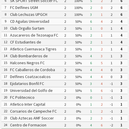
SK SPORT Street Soccer FC
6
2
100%
5
2
3
6
FC Delfines UGM
7
2
100%
2
0
2
6
Club Lechuzas UPGCH
8
2
100%
3
1
2
6
CD Aguilas Universidad
9
2
50%
6
4
2
4
Autonoma de Guerrero
Club Orgullo Surtam
10
2
50%
1
0
1
4
Azucareros de Tezonapa FC
11
2
50%
2
1
1
4
CF Estudiantes de
12
2
50%
2
1
1
4
Atlacomulco
Atletico Cuernavaca Tigres
13
2
50%
3
2
1
4
Yautepec
Club Bombarderos de
14
2
50%
4
3
1
3
Tecamac
Halcones Negros FC
15
2
50%
6
5
1
3
FC Caballeros de Cordoba
16
2
50%
4
4
0
3
Delfines Coatzacoalcos
17
2
50%
4
4
0
3
Ejidatarios Bonfil FC
18
2
50%
3
4
-1
3
Universidad del Golfo de
19
2
50%
5
6
-1
3
Mexico FC
FC Politecnico
20
2
0%
0
1
-1
1
Atletico Inter Capital
21
2
0%
1
2
-1
1
Corsarios de Campeche FC
22
2
0%
1
2
-1
1
Club Aztecas AMF Soccer
23
2
0%
2
3
-1
1
Aragon
Centro de Formacion
24
2
0%
4
6
-2
1