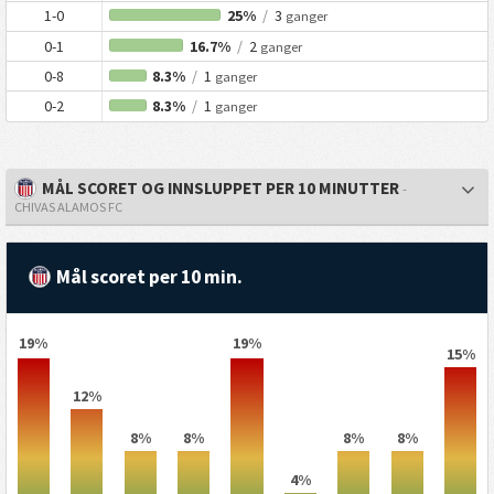
1-0
25%
/
3
ganger
0-1
16.7%
/
2
ganger
0-8
8.3%
/
1
ganger
0-2
8.3%
/
1
ganger
MÅL SCORET OG INNSLUPPET PER 10 MINUTTER
-
CHIVAS ALAMOS FC
Mål scoret per 10 min.
19%
19%
15%
12%
8%
8%
8%
8%
4%