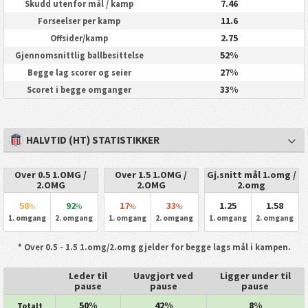
7.46
Skudd utenfor mål / kamp
11.6
Forseelser per kamp
2.75
Offsider/kamp
52%
Gjennomsnittlig ballbesittelse
27%
Begge lag scorer og seier
33%
Scoret i begge omganger
HALVTID (HT) STATISTIKKER
Over 0.5 1.OMG /
Over 1.5 1.OMG /
Gj.snitt mål 1.omg /
2.OMG
2.OMG
2.omg
58
92
17
33
1.25
1.58
%
%
%
%
1. omgang
2. omgang
1. omgang
2. omgang
1. omgang
2. omgang
* Over 0.5 - 1.5 1.omg/2.omg gjelder for begge lags mål i kampen.
Leder til
Uavgjort ved
Ligger under til
pause
pause
pause
50%
42%
8%
Totalt