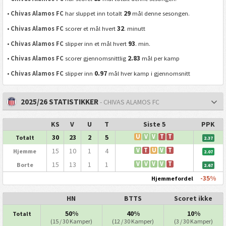
29
•
Chivas Alamos FC
har sluppet inn totalt
mål denne sesongen.
32
•
Chivas Alamos FC
scorer et mål hvert
. minutt
93
•
Chivas Alamos FC
slipper inn et mål hvert
. min.
2.83
•
Chivas Alamos FC
scorer gjennomsnittlig
mål per kamp
0.97
•
Chivas Alamos FC
slipper inn
mål hver kamp i gjennomsnitt
2025/26 STATISTIKKER
- CHIVAS ALAMOS FC
KS
V
U
T
Siste 5
PPK
30
23
2
5
U
V
V
T
T
Totalt
2.37
15
10
1
4
V
T
U
V
T
Hjemme
2.07
15
13
1
1
V
V
V
V
T
Borte
2.67
-35%
Hjemmefordel
HN
BTTS
Scoret ikke
50%
40%
10%
Totalt
(15 / 30 Kamper)
(12 / 30 Kamper)
(3 / 30 Kamper)