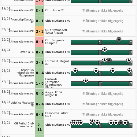
17/04
3 - 1
*Måltiming er ikke tilgjengelig
Chivas Alamos FC
Club Union FC
10/04
Promodep Central
0 - 1
*Måltiming er ikke tilgjengelig
Chivas Alamos FC
AC
03/04
Club Aztecas AMF
2 - 2
*Måltiming er ikke tilgjengelig
Chivas Alamos FC
Soccer Aragon
20/03
Club Sangre de
0 - 1
Chivas Alamos FC
HT
FT
Campeon
13/03
0 - 1
Oceania FC
Chivas Alamos FC
HT
FT
06/03
FormaFutIntegral
2 - 1
Chivas Alamos FC
HT
FT
AC
Deportivo
28/02
0 - 4
Independiente
Chivas Alamos FC
HT
FT
Mexiquense
Centro de
20/02
Formacion
1 - 0
Chivas Alamos FC
HT
FT
Cuauhtemoc
Blanco
17/02
Aragon FC CA
5 - 0
*Måltiming er ikke tilgjengelig
Chivas Alamos FC
Aragon II
13/02
Atletico Mexicano
0 - 4
*Måltiming er ikke tilgjengelig
Chivas Alamos FC
FE
06/02
Canoneros Futbol
6 - 1
*Måltiming er ikke tilgjengelig
Chivas Alamos FC
Club II
30/01
CH Futbol Club
2 -
Chivas Alamos FC
HT
FT
Sime Soccer
11