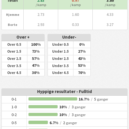
2.83
0.97
3.80
Totalt
/ kamp
/ kamp
/ kamp
2.73
1.60
4.33
Hjemme
2.93
0.33
3.27
Borte
Over +
Under-
100%
0%
Over 0.5
Under 0.5
73%
27%
Over 1.5
Under 1.5
57%
43%
Over 2.5
Under 2.5
47%
53%
Over 3.5
Under 3.5
30%
70%
Over 4.5
Under 4.5
Hyppige resultater - Fulltid
0-1
16.7%
/
5
ganger
1-0
10%
/
3
ganger
0-2
10%
/
3
ganger
0-5
6.7%
/
2
ganger