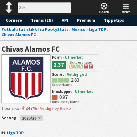
LIGAER
MENY
Cornere
Tennis (EN)
API
Premium
Tippetips
Fotballstatistikk fra FootyStats
›
Mexico
›
Liga TDP
›
Chivas Alamos FC
Chivas Alamos FC
Form
-
Utmerket
Sluttresultater
2.37
U
V
V
T
T
Scoret
-
Veldig god
2.83
Scoret/kamp
Innsluppet
-
Utmerket
0.97
Innslupne / kamp
247%
Tipsrisiko -
-
Veldig høy Risiko
Sesong :
2025/26
Liga TDP