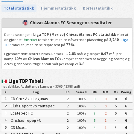
Total statistikk
Hjemmestatistikk
Bortestatistikk
Chivas Alamos FC Sesongens resultater
Denne sesongen i
Liga TDP (Mexico) Chivas Alamos FC statistikk
viser at
de gjør det
Utmerket
totalt sett, med en nåværende plassering på
2/240
i
Liga
TDP
-tabellen, med en seiersprosent på
77%
.
I gjennomsnitt scorer Chivas Alamos FC
2.83
mål og slipper
0.97
mål per
kamp.
40%
av
Chivas Alamos FC
s kamper ender med at begge lag scorer, og
deres gjennomsnittlige antall mål per kamp er
3.8
.
Liga TDP Tabell
I øyeblikket Avsluttende kamper - 3365 / 3388 spilt
#
Lag
KS
Seier%
MF
MM
MF
Poeng
CD Cruz Azul Lagunas
1
2
100%
8
0
8
6
Club Deportivo Yautepec
2
2
100%
5
0
5
6
Ecatepec FC
3
2
100%
7
2
5
6
Orishas Tepeji FC
4
2
100%
5
1
4
6
CD Muxes
5
2
100%
4
1
3
6