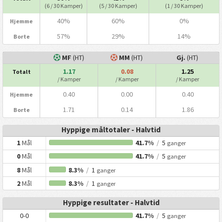
(6 / 30 Kamper)
(5 / 30 Kamper)
(1 / 30 Kamper)
40%
60%
0%
Hjemme
57%
29%
14%
Borte
MF
(HT)
MM
(HT)
Gj.
(HT)
1.17
0.08
1.25
Totalt
/ Kamper
/ Kamper
/ Kamper
0.40
0.00
0.40
Hjemme
1.71
0.14
1.86
Borte
Hyppige måltotaler - Halvtid
1
Mål
41.7%
/
5
ganger
0
Mål
41.7%
/
5
ganger
8
Mål
8.3%
/
1
ganger
2
Mål
8.3%
/
1
ganger
Hyppige resultater - Halvtid
0-0
41.7%
/
5
ganger