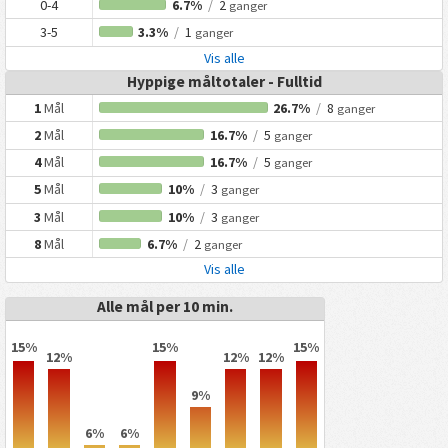
0-4
6.7%
/
2
ganger
3-5
3.3%
/
1
ganger
Vis alle
Hyppige måltotaler - Fulltid
1
Mål
26.7%
/
8
ganger
2
Mål
16.7%
/
5
ganger
4
Mål
16.7%
/
5
ganger
5
Mål
10%
/
3
ganger
3
Mål
10%
/
3
ganger
8
Mål
6.7%
/
2
ganger
Vis alle
Alle mål per 10 min.
15%
15%
15%
12%
12%
12%
9%
6%
6%