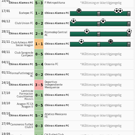
23/01
5 - 3
*Måltiming er ikke tilgjengelig
Chivas Alamos FC
F Metropolitana
17/01
1 - 2
Ecatepec FC
Chivas Alamos FC
HT
FT
06/12
0 - 2
Club Union FC
Chivas Alamos FC
HT
FT
28/11
Promodep Central
2 - 0
Chivas Alamos FC
HT
FT
AC
21/11
Club Aztecas AMF
1 - 1
Chivas Alamos FC
HT
FT
Soccer Aragon
08/11
Club Sangre de
0 - 5
*Måltiming er ikke tilgjengelig
Chivas Alamos FC
Campeon
04/11
5 - 4
*Måltiming er ikke tilgjengelig
Chivas Alamos FC
Oceania FC
01/11
FormaFutIntegral
0 - 2
*Måltiming er ikke tilgjengelig
Chivas Alamos FC
AC
Deportivo
24/10
3 - 5
*Måltiming er ikke tilgjengelig
Chivas Alamos FC
Independiente
Mexiquense
Centro de
17/10
Formacion
0 - 1
*Måltiming er ikke tilgjengelig
Chivas Alamos FC
Cuauhtemoc
Blanco
10/10
Aragon FC CA
0 - 5
*Måltiming er ikke tilgjengelig
Chivas Alamos FC
Aragon II
03/10
Atletico Mexicano
5 - 2
*Måltiming er ikke tilgjengelig
Chivas Alamos FC
FE
27/09
Canoneros Futbol
0 - 3
*Måltiming er ikke tilgjengelig
Chivas Alamos FC
Club II
19/09
CH Futbol Club