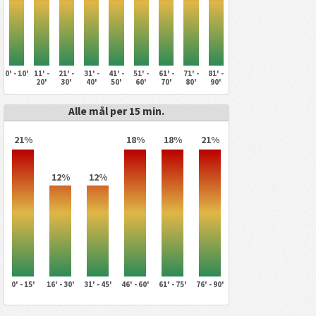
0' - 10'
11' -
21' -
31' -
41' -
51' -
61' -
71' -
81' -
20'
30'
40'
50'
60'
70'
80'
90'
Alle mål per 15 min.
21%
18%
18%
21%
12%
12%
0' - 15'
16' - 30'
31' - 45'
46' - 60'
61' - 75'
76' - 90'