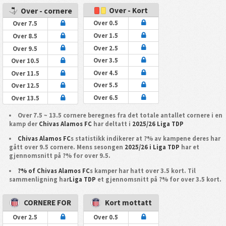
Over - Kort
Over - cornere
Over 0.5
Over 7.5
Over 1.5
Over 8.5
Over 2.5
Over 9.5
Over 3.5
Over 10.5
Over 4.5
Over 11.5
Over 5.5
Over 12.5
Over 6.5
Over 13.5
Over 7.5 ~ 13.5 cornere beregnes fra det totale antallet cornere i en
kamp der
Chivas Alamos FC
har deltatt i
2025/26 Liga TDP
Chivas Alamos FC
s statistikk indikerer at ?% av kampene deres har
gått over 9.5 cornere. Mens sesongen
2025/26 i Liga TDP
har et
gjennomsnitt på ?% for over 9.5.
?% of Chivas Alamos FC
s kamper har hatt over 3.5 kort. Til
sammenligning har
Liga TDP
et gjennomsnitt på ?% for over 3.5 kort.
CORNERE FOR
Kort mottatt
Over 2.5
Over 0.5