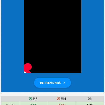
BLI PREMIUM NÅ
MF
MM
Gj.