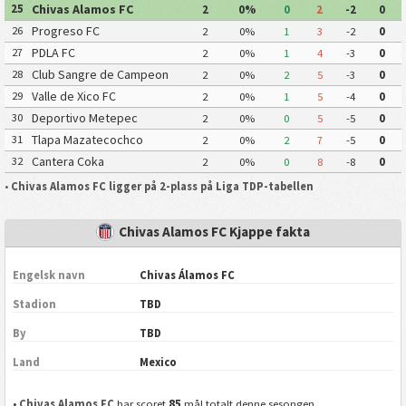
Chiapas Futbol
Chivas Alamos FC
25
2
0%
0
2
-2
0
Progreso FC
26
2
0%
1
3
-2
0
PDLA FC
27
2
0%
1
4
-3
0
Club Sangre de Campeon
28
2
0%
2
5
-3
0
Valle de Xico FC
29
2
0%
1
5
-4
0
Deportivo Metepec
30
2
0%
0
5
-5
0
Eurosoccer FC
Tlapa Mazatecochco
31
2
0%
2
7
-5
0
Cantera Coka
32
2
0%
0
8
-8
0
•
Chivas Alamos FC ligger på 2-plass på Liga TDP-tabellen
Chivas Alamos FC Kjappe fakta
Engelsk navn
Chivas Álamos FC
Stadion
TBD
By
TBD
Land
Mexico
85
•
Chivas Alamos FC
har scoret
mål totalt denne sesongen.