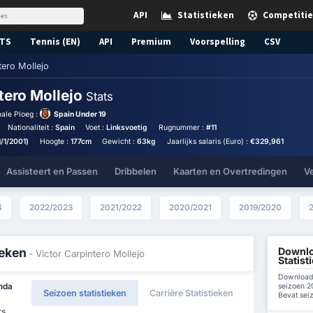
API
Statistieken
Competitie
TS
Tennis (EN)
API
Premium
Voorspelling
CSV
tero Mollejo
tero Mollejo
Stats
ale Ploeg :
Spain Under 19
Nationaliteit :
Spain
Voet :
Linksvoetig
Rugnummer :
#11
1/1/2001)
Hoogte :
177cm
Gewicht :
63kg
Jaarlijks salaris (Euro) :
€329,961
Assisteert en Passen
Dribbelen
Kaarten en Overtredingen
V
4
2022/2023
2021/2022
2020/2021
2019/2020
Downlo
ieken
- Victor Carpintero Mollejo
Statist
Download 
seizoen 20
nda
Seizoen statistieken
Carrière Statistieken
Bevat sei
rs