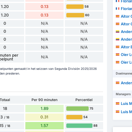
Floria
1.20
0.13
58
Floria
1.20
0.13
60
Aitor 
0
N/A
N/A
Aitor 
0
N/A
N/A
Anders
0
N/A
N/A
Anders
Aitor
0
N/A
N/A
Oier 
nuten per
N/A
N/A
oelpunt
Oier 
 doelpunten gemaakt in het seizoen van Segunda División 2025/2026
den presteren.
Doelmann
Ander C
Managers
Totaal
Per 90 minuten
Percentiel
Luis Mi
18
1.89
75
Luis Mi
3
0.31
54
/ 18
15
1.57
88
/ 18