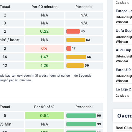
2e plaats
Totaal
Per 90 minuten
Percentiel
Europa L
2
N/A
N/A
Uiteindelij
Winnaar
0
N/A
N/A
Uefa Sup
2
0.22
45
Uiteindelij
in' / kaart
N/A
63
Winnaar
2
6%
17
Audi Cup
14
1.47
Uiteindelij
66
Winnaar
12
1.26
59
Euro U19
rode kaarten gekregen in 31 wedstrijden tot nu toe in de Segunda
Uiteindelij
ingen per 90 minuten.
Winnaar
La Liga 2
2e plaats
Totaal
Per 90 of %
Percentiel
Overd
5
0.54
99
65 Min'
N/A
99
Real Club