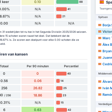
1 keer
0.10
Spa
88
0.00%
N/A
Teamgenot
41
16.67%
N/A
21
Spitsen
0.00
N/A
N/A
Borja 
Victor 
n 31 wedstrijden tot nu toe in het Segunda División 2025/2026 seizoen.
ere 15 schoten waren naast het doel. Dat betekent dat de
Marc 
16.67% is. Ze scoren een doelpunt voor elke 0.00 schoten die ze
veld.
Álex 
Bryan 
eëren van kansen
Juanm
Cedric W
Totaal
Per 90 minuten
Percentiel
0
0
40
Middenvel
0.56
0.06
14
Álvar
256
26.82
Iván 
25
Ramón E
80
18.86
23
/ 256
70.31%
N/A
15
Verdedige
6
0.63
42