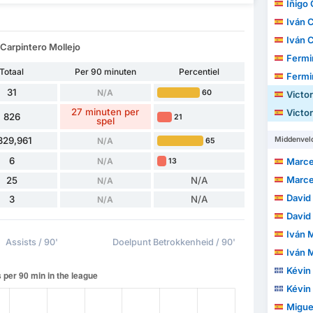
Iñigo
Iván 
Iván 
 Carpintero Mollejo
Fermin
Totaal
Per 90 minuten
Percentiel
Fermin
31
N/A
60
Victor 
27 minuten per
Victor 
826
21
spel
329,961
Middenvel
N/A
65
6
N/A
Marcelo
13
Marcelo
25
N/A
N/A
David G
3
N/A
N/A
David G
Iván 
Assists / 90'
Doelpunt Betrokkenheid / 90'
Iván 
Kévin
Kévin
Miguel Á