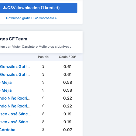
CSV downloaden (1 krediet)
Download gratis CSV-voorbeeld »
rgos CF Team
en van Victor Carpintero Mollejo op clubniveau
Positie
Goals / 90'
onzález Gutiérrez
0.61
S
onzález Gutiérrez
0.61
S
 Mejia
0.58
S
 Mejia
0.58
S
do Niño Rodriguez
0.22
S
do Niño Rodriguez
0.22
S
 José Sánchez Rodríguez
0.19
S
 José Sánchez Rodríguez
0.19
S
 Córdoba
0.07
S