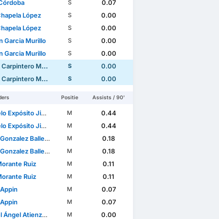
 Córdoba
0.07
S
Chapela López
0.00
S
Chapela López
0.00
S
 Garcia Murillo
0.00
S
 Garcia Murillo
0.00
S
Carpintero Mollejo
0.00
S
Carpintero Mollejo
0.00
S
ders
Positie
Assists / 90'
 Expósito Jiménez
0.44
M
 Expósito Jiménez
0.44
M
onzalez Ballesteros
0.18
M
onzalez Ballesteros
0.18
M
Morante Ruiz
0.11
M
Morante Ruiz
0.11
M
 Appin
0.07
M
 Appin
0.07
M
ngel Atienza Villa
0.00
M