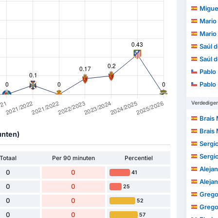
Miguel Á
Mario
Mario
Saúl d
Saúl d
Pablo Ign
Pablo Ign
Verdedige
Brais
Brais
unten)
Sergio 
Sergio 
Totaal
Per 90 minuten
Percentiel
Alejand
0
0
41
Alejand
0
0
25
Gregor
0
0
52
Gregor
0
0
57