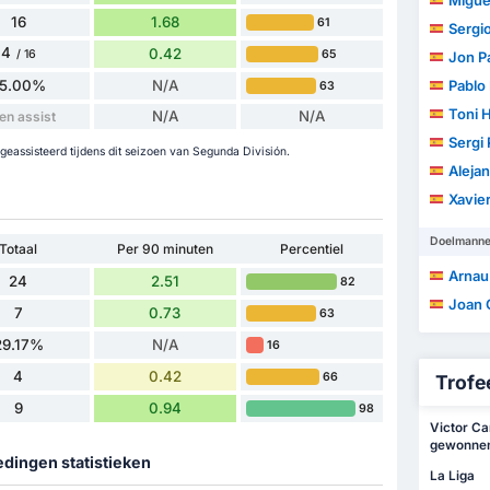
Migue
16
1.68
61
Sergio 
4
0.42
65
/ 16
Jon P
5.00%
N/A
Pablo
63
Toni H
N/A
N/A
en assist
Sergi 
geassisteerd tijdens dit seizoen van Segunda División.
Aleja
Xavier
Doelmann
Totaal
Per 90 minuten
Percentiel
Arnau
24
2.51
82
Joan 
7
0.73
63
29.17%
N/A
16
4
0.42
66
Trofee
9
0.94
98
Victor Car
gewonnen 
edingen statistieken
La Liga