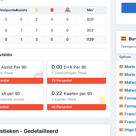
Doelpunten
Assists
Min'
PEN
0
0
2
0
0
826'
0
1
1
0
0
303'
Bu
0
1
3
0
0
1129'
Teamgenot
visión
Spitsen
0.00
Mario G
Assist Per 90
D+A Per 90
ts Totaal
0 Doelbijdragen Totaal
Mario G
entiel
25 Percentiel
Mateo
Mateo
0.22
xA per 90
Kaarten per 90
Fernan
erwachte assists
2 Kaarten Totaal
Fernan
entiel
45 Percentiel
Francisco
Francisco
Iñigo
istieken - Gedetailleerd