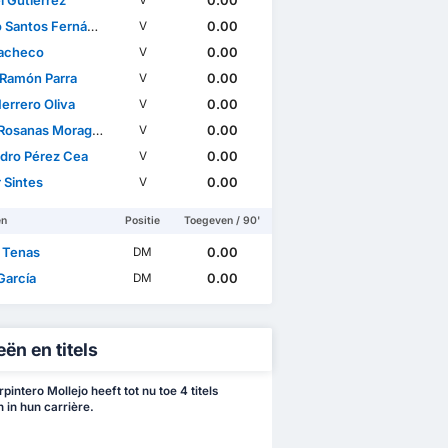
l Gutiérrez
0.00
V
Santos Fernández
0.00
V
acheco
0.00
V
 Ramón Parra
0.00
V
errero Oliva
0.00
V
Rosanas Moragas
0.00
V
ndro Pérez Cea
0.00
V
 Sintes
0.00
V
en
Positie
Toegeven / 90'
 Tenas
0.00
DM
García
0.00
DM
ën en titels
pintero Mollejo heeft tot nu toe 4 titels
in hun carrière.