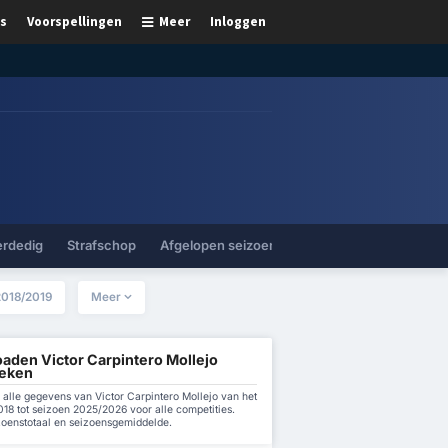
s
Voorspellingen
Meer
Inloggen
erdedig
Strafschop
Afgelopen seizoenen
2018/2019
Meer
aden Victor Carpintero Mollejo
ieken
alle gegevens van Victor Carpintero Mollejo van het
18 tot seizoen 2025/2026 voor alle competities.
zoenstotaal en seizoensgemiddelde.