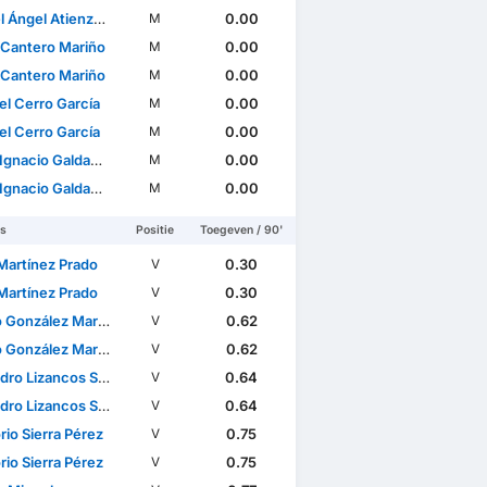
ngel Atienza Villa
0.00
M
 Cantero Mariño
0.00
M
 Cantero Mariño
0.00
M
el Cerro García
0.00
M
el Cerro García
0.00
M
acio Galdames Millán
0.00
M
acio Galdames Millán
0.00
M
rs
Positie
Toegeven / 90'
 Martínez Prado
0.30
V
 Martínez Prado
0.30
V
González Martínez
0.62
V
González Martínez
0.62
V
ro Lizancos Saldaña
0.64
V
ro Lizancos Saldaña
0.64
V
io Sierra Pérez
0.75
V
io Sierra Pérez
0.75
V