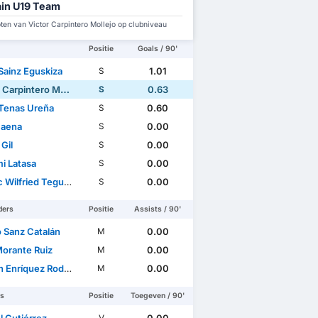
in U19 Team
en van Victor Carpintero Mollejo op clubniveau
Positie
Goals / 90'
Sainz Eguskiza
1.01
S
Carpintero Mollejo
0.63
S
Tenas Ureña
0.60
S
Baena
0.00
S
Gil
0.00
S
i Latasa
0.00
S
ilfried Teguia Noubi
0.00
S
ders
Positie
Assists / 90'
o Sanz Catalán
0.00
M
Morante Ruiz
0.00
M
nríquez Rodríguez
0.00
M
rs
Positie
Toegeven / 90'