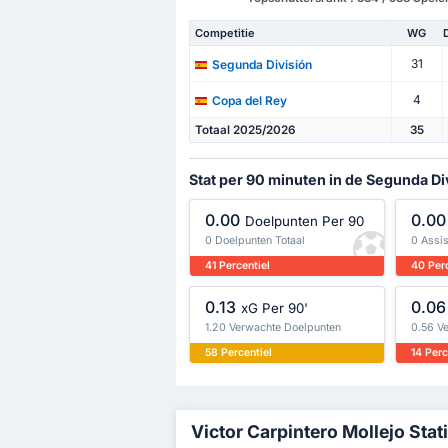
Competitie
WG
31
Segunda División
4
Copa del Rey
Totaal 2025/2026
35
Stat per 90 minuten in de Segunda Di
0.00
0.00
Doelpunten Per 90
0 Doelpunten Totaal
0 Assis
41 Percentiel
40 Perc
0.13
0.06
xG Per 90'
1.20 Verwachte Doelpunten
0.56 V
58 Percentiel
14 Perc
Victor Carpintero Mollejo Stat