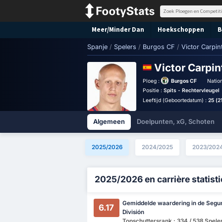
Meer/Minder Dan
Hoekschoppen
B
Spanje
/
Spelers
/
Burgos CF
/
Victor Carpin
Victor Carpin
Ploeg :
Burgos CF
Nation
Positie :
Spits - Rechtervleugel
Leeftijd (Geboortedatum) :
25 (2
Algemeen
Doelpunten, xG, Schoten
2025/2026
2024/2025
2023/202
2025/2026 en carrière statist
Gemiddelde waardering in de Segu
6.17
División
Topschuttersrank : 334 / 538 Spele