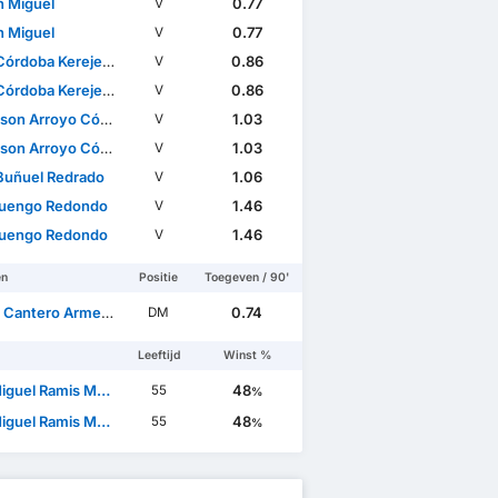
n Miguel
0.77
V
n Miguel
0.77
V
Córdoba Kerejeta
0.86
V
Córdoba Kerejeta
0.86
V
on Arroyo Córdoba
1.03
V
on Arroyo Córdoba
1.03
V
 Buñuel Redrado
1.06
V
Luengo Redondo
1.46
V
Luengo Redondo
1.46
V
en
Positie
Toegeven / 90'
antero Armendáriz
0.74
DM
Leeftijd
Winst %
guel Ramis Monfort
48
55
%
guel Ramis Monfort
48
55
%