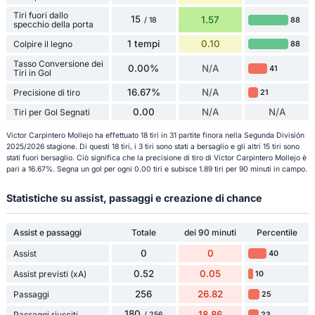
Tiri fuori dallo
15
1.57
88
/ 18
specchio della porta
1 tempi
0.10
Colpire il legno
88
Tasso Conversione dei
0.00%
N/A
41
Tiri in Gol
16.67%
N/A
Precisione di tiro
21
0.00
N/A
N/A
Tiri per Gol Segnati
Victor Carpintero Mollejo ha effettuato 18 tiri in 31 partite finora nella Segunda División
2025/2026 stagione. Di questi 18 tiri, i 3 tiri sono stati a bersaglio e gli altri 15 tiri sono
stati fuori bersaglio. Ciò significa che la precisione di tiro di Victor Carpintero Mollejo è
pari a 16.67%. Segna un gol per ogni 0.00 tiri e subisce 1.89 tiri per 90 minuti in campo.
Statistiche su assist, passaggi e creazione di chance
Assist e passaggi
Totale
dei 90 minuti
Percentile
0
0
Assist
40
0.52
0.05
Assist previsti (xA)
10
256
26.82
Passaggi
25
180
18.86
Passaggi riusciti
23
/ 256