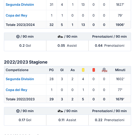
Segunda División
31
4
1
13
0
0
1827'
Copa del Rey
1
1
0
0
0
0
79'
Totale 2023/2024
32
5
1
13
0
0
1906'
/ 90 min
/ 90 min
Prenotazioni / 90 min
0.2
Gol
0.05
Assist
0.64
Prenotazioni
2022/2023 Stagione
Competizione
PG
Gl
As
Minuti
PEN
Segunda División
28
3
2
4
0
0
1602'
Copa del Rey
1
0
0
1
0
0
77'
Totale 2022/2023
29
3
2
5
0
0
1679'
/ 90 min
/ 90 min
Prenotazioni / 90 min
0.17
Gol
0.11
Assist
0.22
Prenotazioni