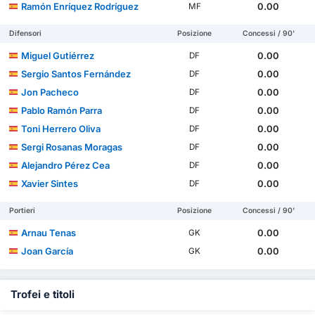
Ramón Enríquez Rodríguez
0.00
MF
Difensori
Posizione
Concessi / 90'
Miguel Gutiérrez
0.00
DF
Sergio Santos Fernández
0.00
DF
Jon Pacheco
0.00
DF
Pablo Ramón Parra
0.00
DF
Toni Herrero Oliva
0.00
DF
Sergi Rosanas Moragas
0.00
DF
Alejandro Pérez Cea
0.00
DF
Xavier Sintes
0.00
DF
Portieri
Posizione
Concessi / 90'
Arnau Tenas
0.00
GK
Joan García
0.00
GK
Trofei e titoli