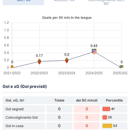
90'
Gol e xG (Gol previsti)
Gol, xG, tiri
Totale
dei 90 minuti
Percentile
0
0
Gol segnati
41
0
0
Coinvolgimento Gol
25
0
0
Gol in casa
52