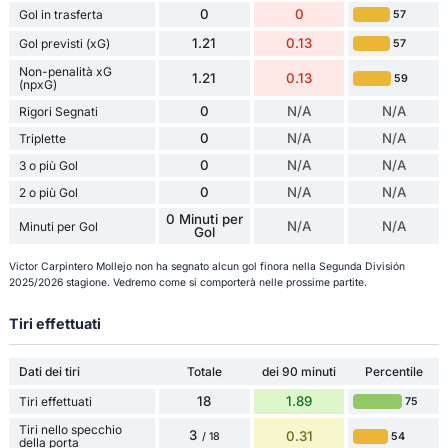
0
0
Gol in trasferta
57
1.21
0.13
Gol previsti (xG)
57
Non-penalità xG
1.21
0.13
59
(npxG)
0
N/A
N/A
Rigori Segnati
0
N/A
N/A
Triplette
0
N/A
N/A
3 o più Gol
0
N/A
N/A
2 o più Gol
0 Minuti per
N/A
N/A
Minuti per Gol
Gol
Victor Carpintero Mollejo non ha segnato alcun gol finora nella Segunda División
2025/2026 stagione. Vedremo come si comporterà nelle prossime partite.
Tiri effettuati
Dati dei tiri
Totale
dei 90 minuti
Percentile
18
1.89
Tiri effettuati
75
Tiri nello specchio
3
0.31
54
/ 18
della porta