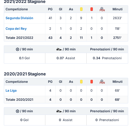
2021/2022 Stagione
Competizione
PG
Gl
As
Minuti
PEN
Segunda División
41
3
2
9
1
0
2633'
Copa del Rey
2
1
0
2
0
0
118'
Totale 2021/2022
43
4
2
11
1
0
2751'
/ 90 min
/ 90 min
Prenotazioni / 90 min
0.1
Gol
0.07
Assist
0.34
Prenotazioni
2020/2021 Stagione
Competizione
PG
Gl
As
Minuti
PEN
La Liga
4
0
0
0
0
0
68'
Totale 2020/2021
4
0
0
0
0
0
68'
/ 90 min
/ 90 min
Prenotazioni / 90 min
0
Gol
0
Assist
0
Prenotazioni