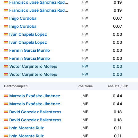
Francisco José Sánchez Rodríguez
0.19
FW
Francisco José Sánchez Rodríguez
0.19
FW
Iñigo Córdoba
0.07
FW
Iñigo Córdoba
0.07
FW
Iván Chapela López
0.00
FW
Iván Chapela López
0.00
FW
Fermin Garcia Murillo
0.00
FW
Fermin Garcia Murillo
0.00
FW
Victor Carpintero Mollejo
0.00
FW
Victor Carpintero Mollejo
0.00
FW
Centrocampisti
Posizione
Assists / 90'
Marcelo Expósito Jiménez
0.44
MF
Marcelo Expósito Jiménez
0.44
MF
David Gonzalez Ballesteros
0.18
MF
David Gonzalez Ballesteros
0.18
MF
Iván Morante Ruiz
0.11
MF
Iván Morante Ruiz
0.11
MF