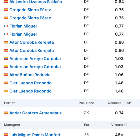
Alejandro Lizancos Saldaña
0.64
DF
Gregorio Sierra Pérez
0.75
DF
Gregorio Sierra Pérez
0.75
DF
Florian Miguel
0.77
DF
Florian Miguel
0.77
DF
Aitor Córdoba Kerejeta
0.86
DF
Aitor Córdoba Kerejeta
0.86
DF
Anderson Arroyo Córdoba
1.03
DF
Anderson Arroyo Córdoba
1.03
DF
Aitor Buñuel Redrado
1.06
DF
Oier Luengo Redondo
1.46
DF
Oier Luengo Redondo
1.46
DF
Portieri
Posizione
Concessi / 90'
Ander Cantero Armendáriz
0.74
GK
Managers
Età
Vittoria %
Luis Miguel Ramis Monfort
48
55
%