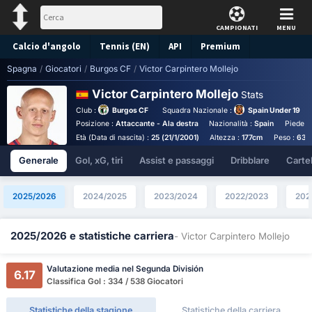
CAMPIONATI
MENU
Calcio d'angolo
Tennis (EN)
API
Premium
Spagna
/
Giocatori
/
Burgos CF
/
Victor Carpintero Mollejo
Pronostico
Victor Carpintero Mollejo
Stats
Club :
Burgos CF
Squadra Nazionale :
Spain Under 19
Posizione :
Attaccante - Ala destra
Nazionalità :
Spain
Piede :
Età (Data di nascita) :
25 (21/1/2001)
Altezza :
177cm
Peso :
63k
Generale
Gol, xG, tiri
Assist e passaggi
Dribblare
Cartell
2025/2026
2024/2025
2023/2024
2022/2023
202
2025/2026 e statistiche carriera
- Victor Carpintero Mollejo
Valutazione media nel Segunda División
6.17
Classifica Gol : 334 / 538 Giocatori
Statistiche della stagione
Statistiche della carriera