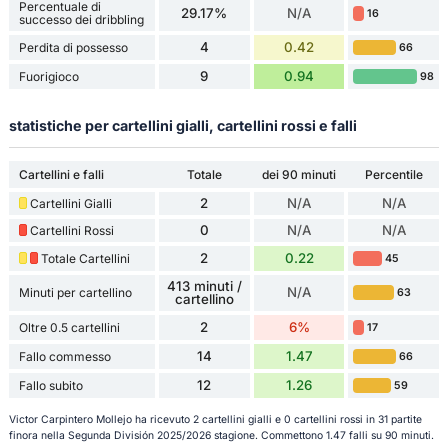
Percentuale di
29.17%
N/A
16
successo dei dribbling
4
0.42
Perdita di possesso
66
9
0.94
Fuorigioco
98
statistiche per cartellini gialli, cartellini rossi e falli
Cartellini e falli
Totale
dei 90 minuti
Percentile
2
N/A
N/A
Cartellini Gialli
0
N/A
N/A
Cartellini Rossi
2
0.22
Totale Cartellini
45
413 minuti /
N/A
Minuti per cartellino
63
cartellino
2
6%
Oltre 0.5 cartellini
17
14
1.47
Fallo commesso
66
12
1.26
Fallo subito
59
Victor Carpintero Mollejo ha ricevuto 2 cartellini gialli e 0 cartellini rossi in 31 partite
finora nella Segunda División 2025/2026 stagione. Commettono 1.47 falli su 90 minuti.