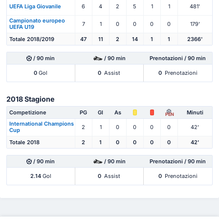
UEFA Liga Giovanile
6
4
2
5
1
1
481'
Campionato europeo
7
1
0
0
0
0
179'
UEFA U19
Totale 2018/2019
47
11
2
14
1
1
2366'
/ 90 min
/ 90 min
Prenotazioni / 90 min
0
Gol
0
Assist
0
Prenotazioni
2018 Stagione
Competizione
PG
Gl
As
Minuti
PEN
International Champions
2
1
0
0
0
0
42'
Cup
Totale 2018
2
1
0
0
0
0
42'
/ 90 min
/ 90 min
Prenotazioni / 90 min
2.14
Gol
0
Assist
0
Prenotazioni