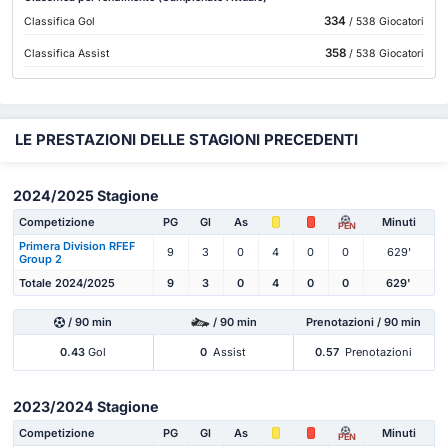
334
Classifica Gol
/ 538 Giocatori
358
Classifica Assist
/ 538 Giocatori
LE PRESTAZIONI DELLE STAGIONI PRECEDENTI
2024/2025 Stagione
Competizione
PG
Gl
As
Minuti
PEN
Primera Division RFEF
9
3
0
4
0
0
629'
Group 2
Totale 2024/2025
9
3
0
4
0
0
629'
/ 90 min
/ 90 min
Prenotazioni / 90 min
0.43
Gol
0
Assist
0.57
Prenotazioni
2023/2024 Stagione
Competizione
PG
Gl
As
Minuti
PEN