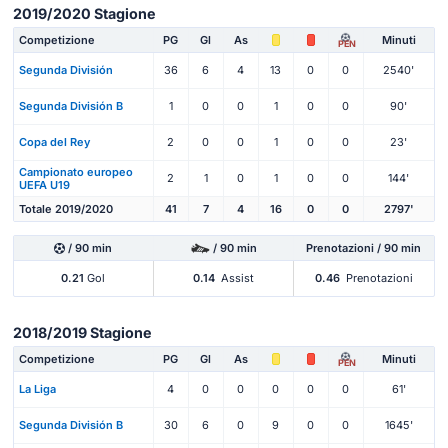
2019/2020 Stagione
Competizione
PG
Gl
As
Minuti
PEN
Segunda División
36
6
4
13
0
0
2540'
Segunda División B
1
0
0
1
0
0
90'
Copa del Rey
2
0
0
1
0
0
23'
Campionato europeo
2
1
0
1
0
0
144'
UEFA U19
Totale 2019/2020
41
7
4
16
0
0
2797'
/ 90 min
/ 90 min
Prenotazioni / 90 min
0.21
Gol
0.14
Assist
0.46
Prenotazioni
2018/2019 Stagione
Competizione
PG
Gl
As
Minuti
PEN
La Liga
4
0
0
0
0
0
61'
Segunda División B
30
6
0
9
0
0
1645'