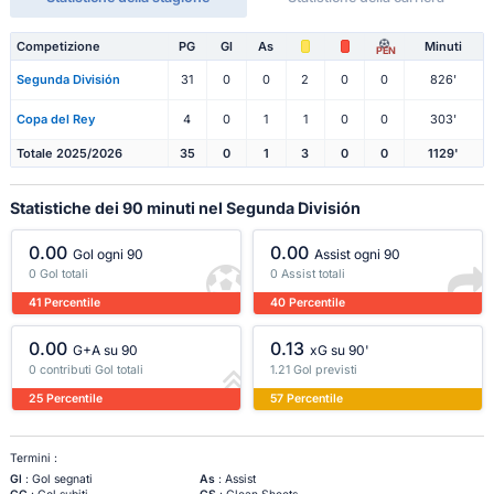
Competizione
PG
Gl
As
Minuti
PEN
Segunda División
31
0
0
2
0
0
826'
Copa del Rey
4
0
1
1
0
0
303'
Totale 2025/2026
35
0
1
3
0
0
1129'
Statistiche dei 90 minuti nel Segunda División
0.00
0.00
Gol ogni 90
Assist ogni 90
0 Gol totali
0 Assist totali
41 Percentile
40 Percentile
0.00
0.13
G+A su 90
xG su 90'
0 contributi Gol totali
1.21 Gol previsti
25 Percentile
57 Percentile
Termini :
Gl
: Gol segnati
As
: Assist