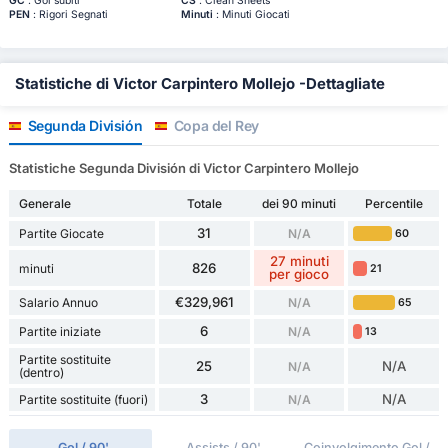
GC
: Gol subiti
CS
: Clean Sheets
PEN
: Rigori Segnati
Minuti
: Minuti Giocati
Statistiche di Victor Carpintero Mollejo -Dettagliate
Segunda División
Copa del Rey
Statistiche Segunda División di Victor Carpintero Mollejo
Generale
Totale
dei 90 minuti
Percentile
31
Partite Giocate
N/A
60
27 minuti
826
minuti
21
per gioco
€329,961
Salario Annuo
N/A
65
6
Partite iniziate
N/A
13
Partite sostituite
25
N/A
N/A
(dentro)
3
N/A
Partite sostituite (fuori)
N/A
Gol / 90'
Assists / 90'
Coinvolgimento Gol /