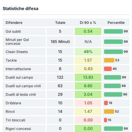
Statistiche difesa
Difendere
Totale
Di 90 o %
Percentile
5
0.54
Gol subiti
99
Minuti per Gol
165 Minuti
N/A
99
concessi
15
48%
Clean Sheets
99
15
1.57
Tackle
53
6
0.63
Intercettazione
40
132
13.83
Duelli sul campo
89
63
6.60
Duelli sul campo vinti
88
29
3.04
Duelli di testa vinti
96
10
1.05
Dribblare
19
14
1.47
Rinvii
52
0
0.00
Tiri bloccati
15
0
0.00
Rigori concessi
99