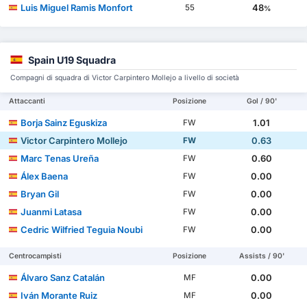
Luis Miguel Ramis Monfort
48
55
%
Spain U19 Squadra
Compagni di squadra di Victor Carpintero Mollejo a livello di società
Attaccanti
Posizione
Gol / 90'
Borja Sainz Eguskiza
1.01
FW
Victor Carpintero Mollejo
0.63
FW
Marc Tenas Ureña
0.60
FW
Álex Baena
0.00
FW
Bryan Gil
0.00
FW
Juanmi Latasa
0.00
FW
Cedric Wilfried Teguia Noubi
0.00
FW
Centrocampisti
Posizione
Assists / 90'
Álvaro Sanz Catalán
0.00
MF
Iván Morante Ruiz
0.00
MF