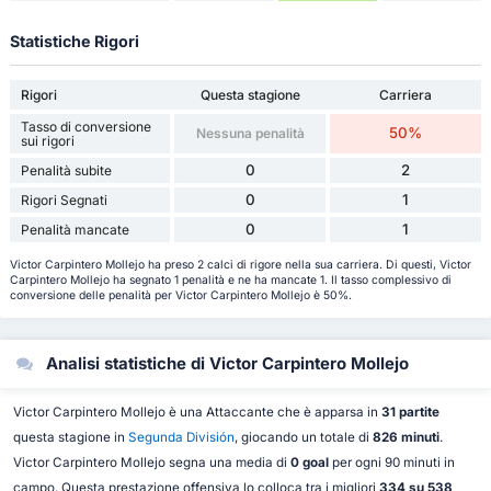
Statistiche Rigori
Rigori
Questa stagione
Carriera
Tasso di conversione
50%
Nessuna penalità
sui rigori
0
2
Penalità subite
0
1
Rigori Segnati
0
1
Penalità mancate
Victor Carpintero Mollejo ha preso 2 calci di rigore nella sua carriera. Di questi, Victor
Carpintero Mollejo ha segnato 1 penalità e ne ha mancate 1. Il tasso complessivo di
conversione delle penalità per Victor Carpintero Mollejo è 50%.
Analisi statistiche di Victor Carpintero Mollejo
Victor Carpintero Mollejo è una Attaccante che è apparsa in
31 partite
questa stagione in
Segunda División
, giocando un totale di
826 minuti
.
Victor Carpintero Mollejo segna una media di
0 goal
per ogni 90 minuti in
campo. Questa prestazione offensiva lo colloca tra i migliori
334 su 538