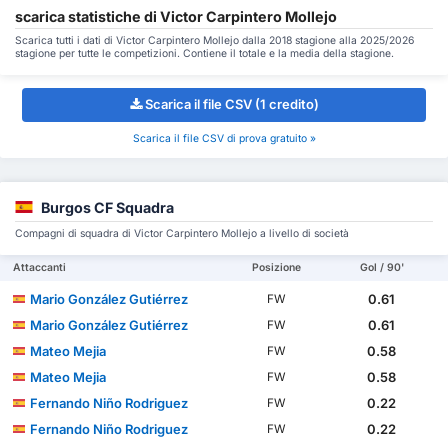
scarica statistiche di Victor Carpintero Mollejo
Scarica tutti i dati di Victor Carpintero Mollejo dalla 2018 stagione alla 2025/2026
stagione per tutte le competizioni. Contiene il totale e la media della stagione.
Scarica il file CSV (1 credito)
Scarica il file CSV di prova gratuito »
Burgos CF Squadra
Compagni di squadra di Victor Carpintero Mollejo a livello di società
Attaccanti
Posizione
Gol / 90'
Mario González Gutiérrez
0.61
FW
Mario González Gutiérrez
0.61
FW
Mateo Mejia
0.58
FW
Mateo Mejia
0.58
FW
Fernando Niño Rodriguez
0.22
FW
Fernando Niño Rodriguez
0.22
FW