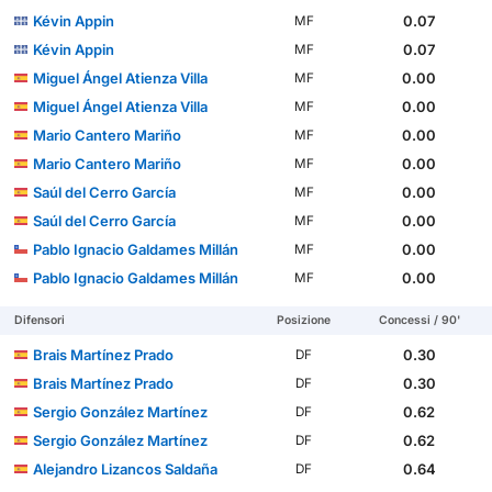
Kévin Appin
0.07
MF
Kévin Appin
0.07
MF
Miguel Ángel Atienza Villa
0.00
MF
Miguel Ángel Atienza Villa
0.00
MF
Mario Cantero Mariño
0.00
MF
Mario Cantero Mariño
0.00
MF
Saúl del Cerro García
0.00
MF
Saúl del Cerro García
0.00
MF
Pablo Ignacio Galdames Millán
0.00
MF
Pablo Ignacio Galdames Millán
0.00
MF
Difensori
Posizione
Concessi / 90'
Brais Martínez Prado
0.30
DF
Brais Martínez Prado
0.30
DF
Sergio González Martínez
0.62
DF
Sergio González Martínez
0.62
DF
Alejandro Lizancos Saldaña
0.64
DF