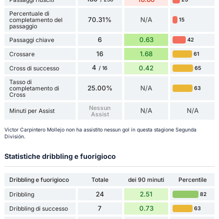
Percentuale di
70.31%
N/A
completamento del
15
passaggio
6
0.63
Passaggi chiave
42
16
1.68
Crossare
61
4
0.42
Cross di successo
65
/ 16
Tasso di
25.00%
N/A
completamento di
63
Cross
Nessun
N/A
N/A
Minuti per Assist
Assist
Victor Carpintero Mollejo non ha assistito nessun gol in questa stagione Segunda
División.
Statistiche dribbling e fuorigioco
Dribbling e fuorigioco
Totale
dei 90 minuti
Percentile
24
2.51
Dribbling
82
7
0.73
Dribbling di successo
63