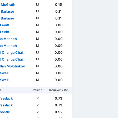
 McGrath
0.15
M
 Barlaser
0.11
M
 Barlaser
0.11
M
Levitt
0.00
M
Levitt
0.00
M
na Manneh
0.00
M
na Manneh
0.00
M
 Changa Chaiwa
0.00
M
 Changa Chaiwa
0.00
M
llan Molotnikov
0.00
M
ewell
0.00
M
ewell
0.00
M
rs
Positie
Toegeven / 90'
Passlack
0.73
V
Passlack
0.73
V
redale
0.92
V