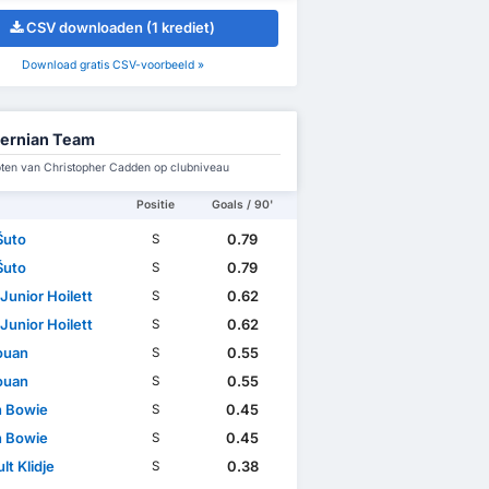
CSV downloaden (1 krediet)
Download gratis CSV-voorbeeld »
ernian Team
en van Christopher Cadden op clubniveau
Positie
Goals / 90'
Šuto
0.79
S
Šuto
0.79
S
Junior Hoilett
0.62
S
Junior Hoilett
0.62
S
Youan
0.55
S
Youan
0.55
S
n Bowie
0.45
S
n Bowie
0.45
S
lt Klidje
0.38
S