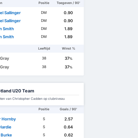
en
Positie
Toegeven / 90'
l Sallinger
0.90
DM
l Sallinger
0.90
DM
n Smith
1.89
DM
n Smith
1.89
DM
Leeftijd
Winst %
 Gray
37
38
%
 Gray
37
38
%
tland U20 Team
en van Christopher Cadden op clubniveau
Positie
Goals / 90'
r Hornby
2.57
S
Hardie
0.64
S
r Burke
0.62
S