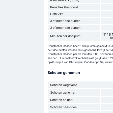
Niet-straf xG (npxG)
Penalties Gescoord
Hattricks
3 of meer doelpunten
2 of meer doelpunten
1148 
Minuten per doelpunt
d
Christopher Cadden heeft 1 doelpunten gemaakt in 20
de 1 doelpunten werden thuis gescoord, terwijl ze 1 d
Christopher Cadden per 90 minuten 0.08. Bovendien i
seizoen. Hun doelbetrokkenheid staat gelijk aan 0.24
npxG-output van Christopher Cadden op 1.32, waarmee
Schoten genomen
Schoten Gegevens
Schoten genomen
Schoten op doel
Schoten naast doel