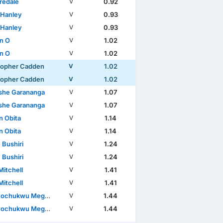
redale
0.92
V
 Hanley
0.93
V
 Hanley
0.93
V
n O
1.02
V
n O
1.02
V
topher Cadden
1.02
V
topher Cadden
1.02
V
he Garananga
1.07
V
he Garananga
1.07
V
n Obita
1.14
V
n Obita
1.14
V
 Bushiri
1.24
V
 Bushiri
1.24
V
Mitchell
1.41
V
Mitchell
1.41
V
ochukwu Megwa
1.44
V
ochukwu Megwa
1.44
V