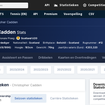
API
Statistieken
Competitie
TS
Tennis (EN)
API
Premium
Voorspelling
CSV
opher Cadden
 Cadden
Stats
ionale Ploeg :
Scotland U20
rdediger
Nationaliteit :
Scotland
Birthplace :
Bellshill - Scotland
Rugnummer :
#12
9/9/1996)
Hoogte :
183cm
Gewicht :
76kg
Jaarlijks salaris (Euro) :
€203,320
Assisteert en Passen
Dribbelen
Kaarten en Overtredingen
V
5
2023/2024
2022/2023
2021/2022
2020/2021
Downlo
ieken
- Christopher Cadden
Statist
Download 
seizoen 2
miership
Seizoen statistieken
Carrière Statistieken
competiti
1