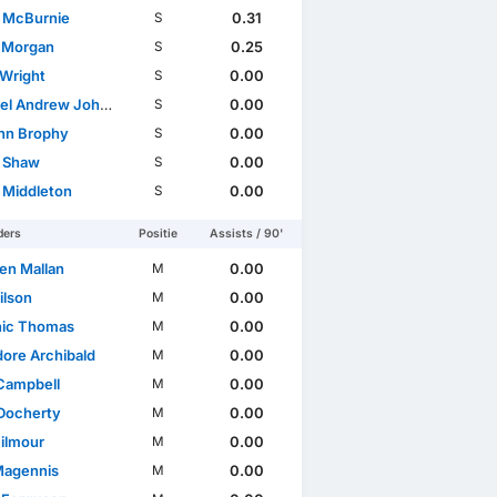
r McBurnie
0.31
S
 Morgan
0.25
S
 Wright
0.00
S
l Andrew Johnston
0.00
S
nn Brophy
0.00
S
r Shaw
0.00
S
 Middleton
0.00
S
ders
Positie
Assists / 90'
en Mallan
0.00
M
ilson
0.00
M
ic Thomas
0.00
M
ore Archibald
0.00
M
 Campbell
0.00
M
Docherty
0.00
M
Gilmour
0.00
M
Magennis
0.00
M