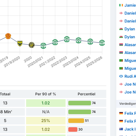
Jamie
Daniel
Daniel
Dylan 
Dylan 
Alasa
Alasa
Miguel
Miguel
Rudi A
Joe N
Joe N
Totaal
Per 90 of %
Percentiel
13
1.02
74
Verdedige
8 Min'
N/A
74
Felix 
5
25%
51
Felix 
Jack I
13
1.02
30