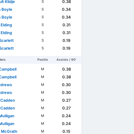
lt Klidje
0.38
S
n Boyle
0.34
S
n Boyle
0.34
S
Elding
0.31
S
Elding
0.31
S
Scarlett
0.19
S
Scarlett
0.19
S
ders
Positie
Assists / 90'
Campbell
0.38
M
Campbell
0.38
M
ndrews
0.30
M
ndrews
0.30
M
 Cadden
0.27
M
 Cadden
0.27
M
Mulligan
0.24
M
Mulligan
0.24
M
 McGrath
0.15
M