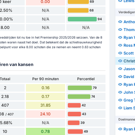
Lewis
0 keer
0.00
69
12.50%
N/A
68
Verdedige
0.00%
N/A
94
Antho
8.00
N/A
N/A
Thoma
Ryan 
dstrijden tot nu toe in het Premiership 2025/2026 seizoen. Van de 8
oten waren naast het doel. Dat betekent dat de schietnauwkeurigheid
Ross 
oelpunt voor elke 8.00 schoten die ze nemen en neemt 0.63 schoten
Scott
Chris
eëren van kansen
Jason
David
Totaal
Per 90 minuten
Percentiel
Ryan 
2
0.16
79
John 
2.18
0.17
74
Greg 
407
31.85
42
Liam 
08
24.10
43
/ 407
Doelmann
75.68%
N/A
39
Ryan 
10
0.78
49