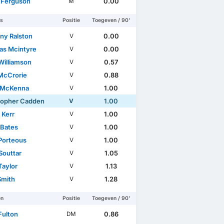
 Ferguson
0.00
M
rs
Positie
Toegeven / 90'
ny Ralston
0.00
V
s Mcintyre
0.00
V
Williamson
0.57
V
McCrorie
0.88
V
 McKenna
1.00
V
topher Cadden
1.00
V
 Kerr
1.00
V
 Bates
1.00
V
Porteous
1.00
V
Souttar
1.05
V
Taylor
1.13
V
Smith
1.28
V
en
Positie
Toegeven / 90'
Fulton
0.86
DM