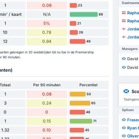
Doelmann
1
0.08
23
Raphae
min' / kaart
N/A
89
Raphae
1
5%
21
Jorda
10
0.78
26
Jorda
12
0.94
49
Managers
arten gekregen in 20 wedstrijden tot nu toe in de Premiership
r 90 minuten.
David
David
unten)
Totaal
Per 90 minuten
Percentiel
Sco
1
0.08
50
Teamgenot
3
0.24
65
Spitsen
0
0
48
Frase
1
0.15
71
Ryan 
1.32
0.10
45
Olive
1.32
0.10