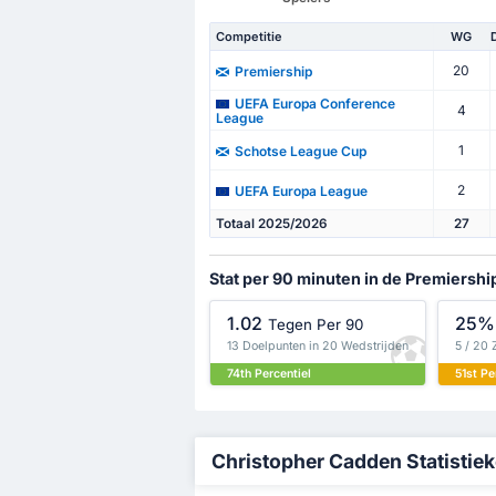
Competitie
WG
20
Premiership
UEFA Europa Conference
4
League
1
Schotse League Cup
2
UEFA Europa League
Totaal 2025/2026
27
Stat per 90 minuten in de Premiershi
1.02
25%
Tegen Per 90
13 Doelpunten in 20 Wedstrijden
5 / 20 
74th Percentiel
51st Pe
Christopher Cadden Statistiek