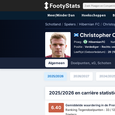
Meer/Minder Dan
Hoekschoppen
B
Schotland
/
Spelers
/
Hibernian FC
/
Christ
Christopher
Ploeg :
Hibernian FC
Nat
Positie :
Verdediger - Rechts ve
Leeftijd (Geboortedatum) :
29 (1
Algemeen
Doelpunten, xG, Schoten
2025/2026
2026/2027
2024/202
2025/2026 en carrière statist
Gemiddelde waardering in de Pre
6.40
Ranking Tegendoelpunten : 33 / 12
Spelers