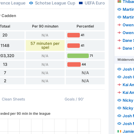
Thibau
rence League
Schotse League Cup
UEFA Europa League
Marti
er Cadden
Marti
Owen 
Totaal
Per 90 minuten
Percentiel
Owen 
20
N/A
41
Dane 
57 minuten per
1148
41
spel
Dane 
203,320
N/A
71
Middenvel
13
N/A
44
Josh 
7
N/A
N/A
Josh 
2
N/A
N/A
Kai A
Kai A
Clean Sheets
Goals / 90'
Nicky
Nicky
Josh 
Josh 
Jamie