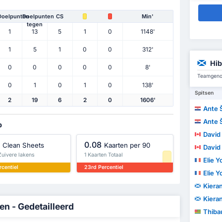
Doelpunten
Doelpunten
CS
Min'
tegen
1
13
5
1
0
1148'
1
5
1
0
0
312'
Hib
0
0
0
0
0
8'
Teamgenot
0
1
0
1
0
138'
Spitsen
2
19
6
2
0
1606'
Ante 
Ante 
p
David 
0.08
Clean Sheets
Kaarten per 90
David 
Zuivere lakens
1 Kaarten Totaal
Elie 
rcentiel
23rd Percentiel
Elie 
Kiera
Kiera
en - Gedetailleerd
Thibau