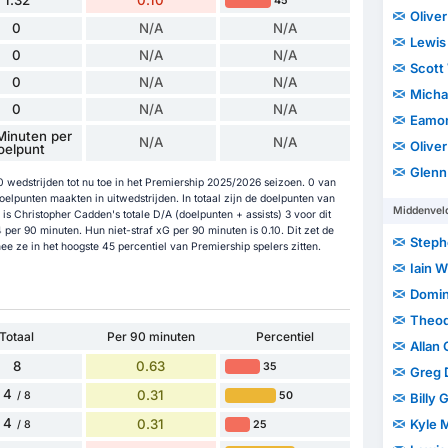
45
Olive
0
N/A
N/A
Lewis
0
N/A
N/A
Scott
0
N/A
N/A
Michae
0
N/A
N/A
Eamo
Minuten per
N/A
N/A
Olive
oelpunt
Glenn
 wedstrijden tot nu toe in het Premiership 2025/2026 seizoen. 0 van
oelpunten maakten in uitwedstrijden. In totaal zijn de doelpunten van
Middenvel
s Christopher Cadden's totale D/A (doelpunten + assists) 3 voor dit
 per 90 minuten. Hun niet-straf xG per 90 minuten is 0.10. Dit zet de
Steph
 ze in het hoogste 45 percentiel van Premiership spelers zitten.
Iain W
Domin
Theod
Totaal
Per 90 minuten
Percentiel
Allan
8
0.63
35
Greg 
4
0.31
50
/ 8
Billy 
4
0.31
Kyle 
25
/ 8