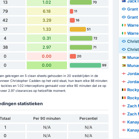
Jack I
13
1.02
70
Grant
79
6.18
11
Grant
42
3.29
16
Warre
17
1.33
51
Warre
4
0.31
72
Chris
38
2.97
71
Chris
0
0.00
20
Munas
0
0.00
Munas
99
Jorda
gen gekregen en 5 clean sheets gehouden in 20 wedstrijden in de
nneer Christopher Cadden op het veld staat, hun team elke 88 minuten
Jorda
tackles en 1.02 interceptions gemaakt voor elke 90 minuten dat ze op
Rocky
eveer 2.97 clearances op hetzelfde moment.
Rocky
edingen statistieken
Zach 
Zach 
Totaal
Per 90 minuten
Percentiel
Kanay
1
N/A
N/A
Kanay
0
N/A
N/A