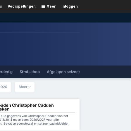
s
Voorspellingen
Meer
Inloggen
erdedig
Strafschop
Afgelopen seizoenen
2020
Meer
aden Christopher Cadden
ieken
alle gegevens van Christopher Cadden van het
013/2014 tot seizoen 2026/2027 voor alle
es. Bevat seizoenstotaal en seizoensgemiddelde.