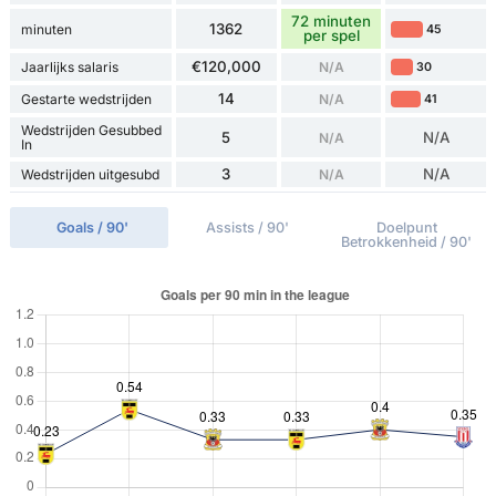
72 minuten
1362
minuten
45
per spel
€120,000
Jaarlijks salaris
N/A
30
14
Gestarte wedstrijden
N/A
41
Wedstrijden Gesubbed
5
N/A
N/A
In
3
N/A
Wedstrijden uitgesubd
N/A
Goals / 90'
Assists / 90'
Doelpunt
Betrokkenheid / 90'