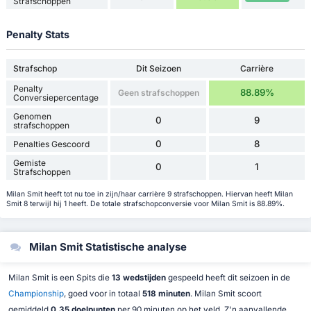
Strafschoppen
Penalty Stats
Strafschop
Dit Seizoen
Carrière
Penalty
88.89%
Geen strafschoppen
Conversiepercentage
Genomen
0
9
strafschoppen
0
8
Penalties Gescoord
Gemiste
0
1
Strafschoppen
Milan Smit heeft tot nu toe in zijn/haar carrière 9 strafschoppen. Hiervan heeft Milan
Smit 8 terwijl hij 1 heeft. De totale strafschopconversie voor Milan Smit is 88.89%.
Milan Smit Statistische analyse
Milan Smit is een Spits die
13 wedstijden
gespeeld heeft dit seizoen in de
Championship
, goed voor in totaal
518 minuten
. Milan Smit scoort
gemiddeld
0.35 doelpunten
per 90 minuten op het veld. Z'n aanvallende