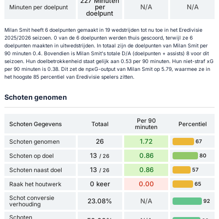
227 Minuten
per
N/A
N/A
Minuten per doelpunt
doelpunt
Milan Smit heeft 6 doelpunten gemaakt in 19 wedstrijden tot nu toe in het Eredivisie
2025/2026 seizoen. 0 van de 6 doelpunten werden thuis gescoord, terwijl ze 6
doelpunten maakten in uitwedstrijden. In totaal zijn de doelpunten van Milan Smit per
90 minuten 0.4. Bovendien is Milan Smit's totale D/A (doelpunten + assists) 8 voor dit
seizoen. Hun doelbetrokkenheid staat gelijk aan 0.53 per 90 minuten. Hun niet-straf xG
per 90 minuten is 0.38. Dit zet de npxG-output van Milan Smit op 5.79, waarmee ze in
het hoogste 85 percentiel van Eredivisie spelers zitten.
Schoten genomen
Per 90
Schoten Gegevens
Totaal
Percentiel
minuten
26
1.72
Schoten genomen
67
13
0.86
Schoten op doel
80
/ 26
13
0.86
Schoten naast doel
57
/ 26
0 keer
0.00
Raak het houtwerk
65
Schot conversie
23.08%
N/A
92
verhouding
Schoten