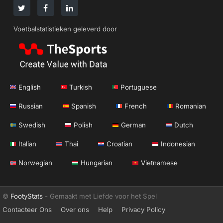
Voetbalstatistieken geleverd door
English
Turkish
Portuguese
Russian
Spanish
French
Romanian
Swedish
Polish
German
Dutch
Italian
Thai
Croatian
Indonesian
Norwegian
Hungarian
Vietnamese
©
FootyStats
- Gemaakt met Liefde voor het Spel
Contacteer Ons
Over ons
Help
Privacy Policy