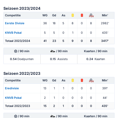
Seizoen 2023/2024
Competitie
WG
Gd
As
Min'
PEN
Eerste Divisie
36
18
5
8
0
8
2982'
KNVB Pokal
5
5
0
1
0
0
435'
Totaal 2023/2024
41
23
5
9
0
8
3417'
/ 90 min
/ 90 min
Kaarten / 90 min
0.54
Doelpunten
0.15
Assists
0.24
Kaarten
Seizoen 2022/2023
Competitie
WG
Gd
As
Min'
PEN
Eredivisie
13
1
1
0
0
0
391'
KNVB Pokal
2
1
0
0
0
0
44'
Totaal 2022/2023
15
2
1
0
0
0
435'
/ 90 min
/ 90 min
Kaarten / 90 min