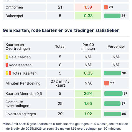
21
1.39
Ontnomen
20
5
0.33
Buitenspel
86
Gele kaarten, rode kaarten en overtredingen statistieken
Kaarten en
Per 90
Totaal
Percentiel
Overtredingen
minuten
5
N/A
N/A
Gele Kaarten
0
N/A
N/A
Rode Kaarten
5
0.33
Totaal Kaarten
90
272 min' /
N/A
Minuten Per Boeking
27
kaart
5
26%
Kaarten Meer dan 0,5
97
Gemaakte
25
1.65
87
overtredingen
29
1.92
Overtreding tegen
90
Milan Smit heeft 5 gele kaarten en 0 rode kaarten gekregen in 19 wedstrijden tot nu toe
in de Eredivisie 2025/2026 seizoen. Ze maken 1.65 overtredingen per 90 minuten.