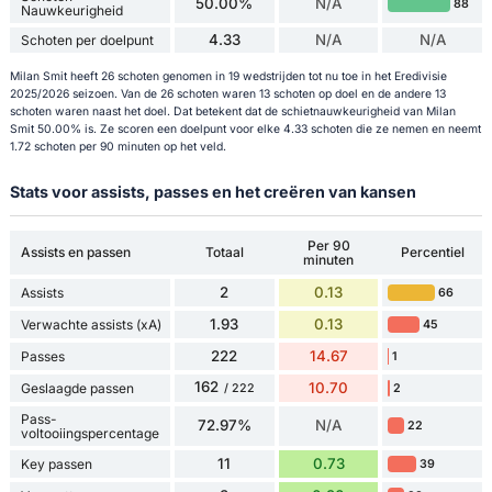
50.00%
N/A
88
Nauwkeurigheid
4.33
N/A
N/A
Schoten per doelpunt
Milan Smit heeft 26 schoten genomen in 19 wedstrijden tot nu toe in het Eredivisie
2025/2026 seizoen. Van de 26 schoten waren 13 schoten op doel en de andere 13
schoten waren naast het doel. Dat betekent dat de schietnauwkeurigheid van Milan
Smit 50.00% is. Ze scoren een doelpunt voor elke 4.33 schoten die ze nemen en neemt
1.72 schoten per 90 minuten op het veld.
Stats voor assists, passes en het creëren van kansen
Per 90
Assists en passen
Totaal
Percentiel
minuten
2
0.13
Assists
66
1.93
0.13
Verwachte assists (xA)
45
222
14.67
Passes
1
162
10.70
Geslaagde passen
2
/ 222
Pass-
72.97%
N/A
22
voltooiingspercentage
11
0.73
Key passen
39