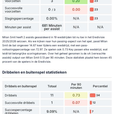
3
0.20
Voorzetten
23
Succesvolle
0
0.00
23
/ 3
voorzetten
0.00%
N/A
Slagingspercentage
23
681 Minuten
N/A
N/A
Minuten per assist
per assist
Milan Smit heeft 2 assists geassisteerd in 19 wedstrijden tot nu toe in het Eredivisie
2025/2026 seizoen. Als we kijken naar hun passing-aspect van het spel, passt Milan
Smit de bal ongeveer 14.67 keer tijdens een wedstrijd, met een pass-
voltooiingspercentage van 72.97. Ze spelen ook 0.73 Key passen elke wedstrijd, wat
leidt tot belangrijke scoringskansen. Over het geheel genomen is de xA (verwachte
assists) output van Milan Smit 0.13 per 90 minuten. Deze statistiek plaatst hem boven 45
procent van de spelers in de Eredivisie.
Dribbelen en buitenspel statistieken
Per 90
Dribbels en buitenspel
Totaal
Percentiel
minuten
11
0.73
Dribbels
34
1
0.07
Succesvolle dribbels
12
Succespercentage
9.09%
N/A
7
dribbelen