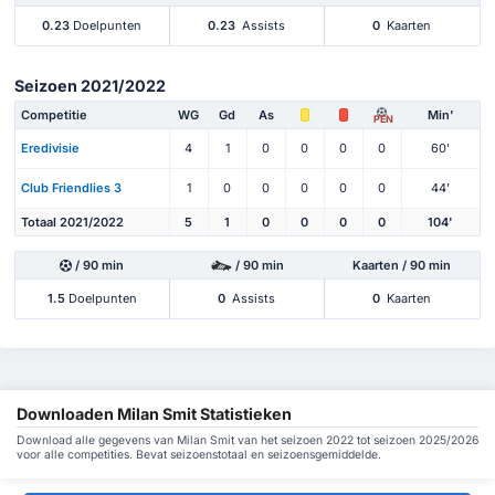
0.23
Doelpunten
0.23
Assists
0
Kaarten
Seizoen 2021/2022
Competitie
WG
Gd
As
Min'
PEN
Eredivisie
4
1
0
0
0
0
60'
Club Friendlies 3
1
0
0
0
0
0
44'
Totaal 2021/2022
5
1
0
0
0
0
104'
/ 90 min
/ 90 min
Kaarten / 90 min
1.5
Doelpunten
0
Assists
0
Kaarten
Downloaden Milan Smit Statistieken
Download alle gegevens van Milan Smit van het seizoen 2022 tot seizoen 2025/2026
voor alle competities. Bevat seizoenstotaal en seizoensgemiddelde.