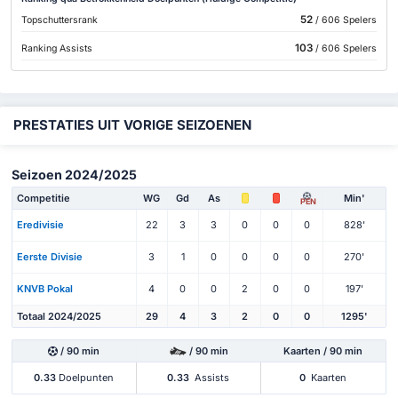
52
Topschuttersrank
/ 606 Spelers
103
Ranking Assists
/ 606 Spelers
PRESTATIES UIT VORIGE SEIZOENEN
Seizoen 2024/2025
Competitie
WG
Gd
As
Min'
PEN
Eredivisie
22
3
3
0
0
0
828'
Eerste Divisie
3
1
0
0
0
0
270'
KNVB Pokal
4
0
0
2
0
0
197'
Totaal 2024/2025
29
4
3
2
0
0
1295'
/ 90 min
/ 90 min
Kaarten / 90 min
0.33
Doelpunten
0.33
Assists
0
Kaarten