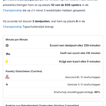
prestaties brengen hem zo op plaats
52 van de 606 spelers
in de
Championship
die op z'n minst 3 wedstrijden hebben gespeeld.
Hij scoorde tot dusver
2 doelpunten
, wat hem op plaats
8
in de
Championship
Topschutterslijst brengt.
Minute per Minute
Scoort een doelpunt elke 259 minuten
Geeft een assist elke 518 minuten
Krijgt een kaart elke 0 minuten
Penalty Statistieken (Carrière)
Gescoord
8
/ 9 strafschoppen
PEN
Gemiste
1
/ 9 strafschoppen
Strafschop omzettingspercentage:
89%
Ranking qua Betrokkenheid Doelpunten (Huidige Competitie)