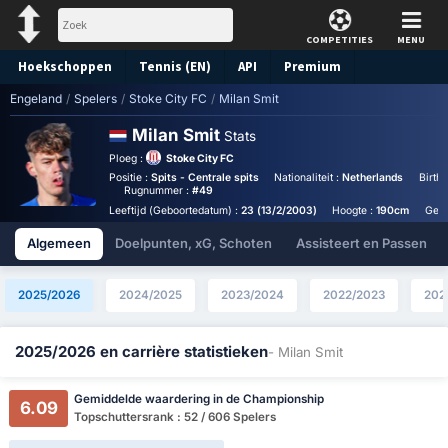
COMPETITIES
MENU
Hoekschoppen
Tennis (EN)
API
Premium
Engeland
/
Spelers
/
Stoke City FC
/
Milan Smit
Voorspelling
Milan Smit
Stats
Ploeg :
Stoke City FC
Positie :
Spits - Centrale spits
Nationaliteit :
Netherlands
Birth
Rugnummer :
#49
Leeftijd (Geboortedatum) :
23 (13/2/2003)
Hoogte :
190cm
Gewi
Algemeen
Doelpunten, xG, Schoten
Assisteert en Passen
2025/2026
2024/2025
2023/2024
2022/2023
202
2025/2026 en carrière statistieken
- Milan Smit
Gemiddelde waardering in de Championship
6.09
Topschuttersrank : 52 / 606 Spelers