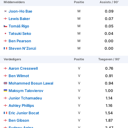
Middenvelders
Positie
Assists / 90'
Joon-Ho Bae
0.09
M
Lewis Baker
0.07
M
Tomáš Rigo
0.05
M
Tatsuki Seko
0.04
M
Ben Pearson
0.00
M
Steven N'Zonzi
0.00
M
Verdedigers
Positie
Toegeven / 90'
Aaron Cresswell
0.76
V
Ben Wilmot
0.91
V
Mohammed Bosun Lawal
0.94
V
Maksym Talovierov
1.00
V
Junior Tchamadeu
1.14
V
Ashley Phillips
1.16
V
Eric Junior Bocat
1.54
V
Ben Gibson
1.87
V
Sydney Agina
2.47
V