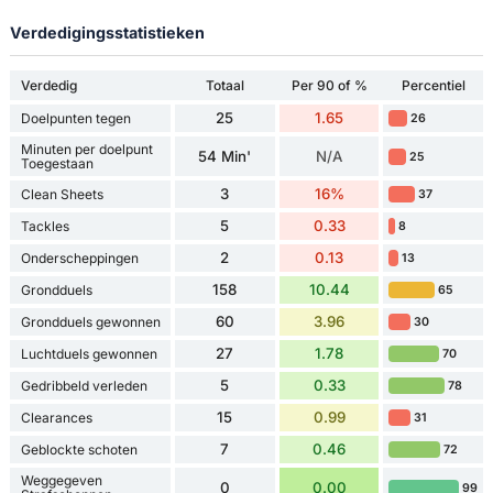
Verdedigingsstatistieken
Verdedig
Totaal
Per 90 of %
Percentiel
25
1.65
Doelpunten tegen
26
Minuten per doelpunt
54 Min'
N/A
25
Toegestaan
3
16%
Clean Sheets
37
5
0.33
Tackles
8
2
0.13
Onderscheppingen
13
158
10.44
Grondduels
65
60
3.96
Grondduels gewonnen
30
27
1.78
Luchtduels gewonnen
70
5
0.33
Gedribbeld verleden
78
15
0.99
Clearances
31
7
0.46
Geblockte schoten
72
Weggegeven
0
0.00
99