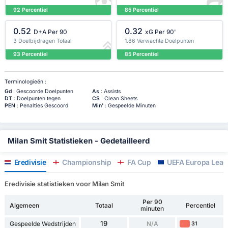
92 Percentiel
85 Percentiel
0.52
0.32
D+A Per 90
xG Per 90'
3 Doelbijdragen Totaal
1.86 Verwachte Doelpunten
93 Percentiel
85 Percentiel
Terminologieën :
Gd
: Gescoorde Doelpunten
As
: Assists
DT
: Doelpunten tegen
CS
: Clean Sheets
PEN
: Penalties Gescoord
Min'
: Gespeelde Minuten
Milan Smit Statistieken - Gedetailleerd
Eredivisie
Championship
FA Cup
UEFA Europa Leag
Eredivisie statistieken voor Milan Smit
Per 90
Algemeen
Totaal
Percentiel
minuten
19
Gespeelde Wedstrijden
N/A
31