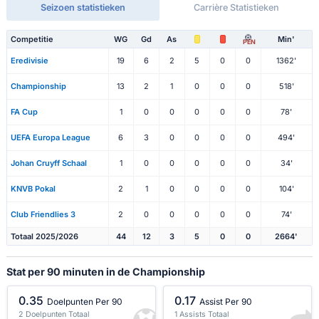
Seizoen statistieken
Carrière Statistieken
Competitie
WG
Gd
As
Min'
PEN
Eredivisie
19
6
2
5
0
0
1362'
Championship
13
2
1
0
0
0
518'
FA Cup
1
0
0
0
0
0
78'
UEFA Europa League
6
3
0
0
0
0
494'
Johan Cruyff Schaal
1
0
0
0
0
0
34'
KNVB Pokal
2
1
0
0
0
0
104'
Club Friendlies 3
2
0
0
0
0
0
74'
Totaal 2025/2026
44
12
3
5
0
0
2664'
Stat per 90 minuten in de Championship
0.35
0.17
Doelpunten Per 90
Assist Per 90
2 Doelpunten Totaal
1 Assists Totaal