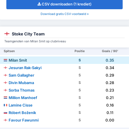
CSV downloaden (1 krediet)
Download gratis CSV-voorbeeld »
Stoke City Team
Teamgenoten van Milan Smit op clubniveau
Spitsen
Positie
Goals / 90'
Milan Smit
0.35
S
Jesuran Rak-Sakyi
0.34
S
Sam Gallagher
0.29
S
Divin Mubama
0.28
S
Sorba Thomas
0.23
S
Million Manhoef
0.21
S
Lamine Cisse
0.16
S
Róbert Boženík
0.11
S
Favour Fawunmi
0.00
S