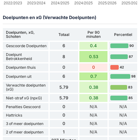
Doelpunten en xG (Verwachte Doelpunten)
Doelpunten, xG,
Per 90
Totaal
Percentiel
Schoten
minuten
6
0.4
Gescoorde Doelpunten
90
Doelpunt
8
0.53
87
Betrokkenheid
0
0
Doelpunten thuis
42
6
0.7
Doelpunten uit
98
Verwachte doelpunten
5.79
0.38
83
(xG)
5.79
0.38
Niet-straf xG (npxG)
85
0
N/A
N/A
Penalties Gescoord
0
N/A
N/A
Hattricks
0
N/A
N/A
3 of meer doelpunten
1
N/A
N/A
2 of meer doelpunten