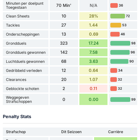
Minuten per doelpunt
70 Min'
N/A
36
Toegestaan
10
28%
Clean Sheets
72
27
1.44
Tackles
53
13
0.69
Onderscheppingen
46
323
17.24
Grondduels
98
142
7.58
Grondduels gewonnen
96
68
3.63
Luchtduels gewonnen
90
12
0.64
Gedribbeld verleden
34
20
1.07
Clearances
32
2
0.11
Geblockte schoten
32
Weggegeven
0
0.00
99
Strafschoppen
Penalty Stats
Strafschop
Dit Seizoen
Carrière