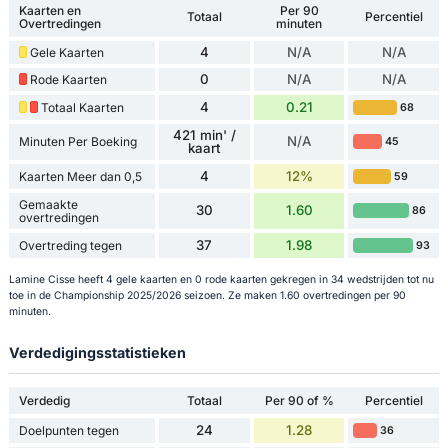
Kaarten en
Per 90
Totaal
Percentiel
Overtredingen
minuten
4
N/A
N/A
Gele Kaarten
0
N/A
N/A
Rode Kaarten
4
0.21
Totaal Kaarten
68
421 min' /
N/A
Minuten Per Boeking
45
kaart
4
12%
Kaarten Meer dan 0,5
59
Gemaakte
30
1.60
86
overtredingen
37
1.98
Overtreding tegen
93
Lamine Cisse heeft 4 gele kaarten en 0 rode kaarten gekregen in 34 wedstrijden tot nu
toe in de Championship 2025/2026 seizoen. Ze maken 1.60 overtredingen per 90
minuten.
Verdedigingsstatistieken
Verdedig
Totaal
Per 90 of %
Percentiel
24
1.28
Doelpunten tegen
36