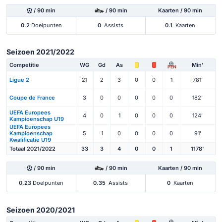
/ 90 min
/ 90 min
Kaarten / 90 min
0.2
Doelpunten
0
Assists
0.1
Kaarten
Seizoen 2021/2022
Competitie
WG
Gd
As
Min'
PEN
Ligue 2
21
2
3
0
0
1
781'
Coupe de France
3
0
0
0
0
0
182'
UEFA Europees
4
0
1
0
0
0
124'
Kampioenschap U19
UEFA Europees
Kampioenschap
5
1
0
0
0
0
91'
Kwalificatie U19
Totaal 2021/2022
33
3
4
0
0
1
1178'
/ 90 min
/ 90 min
Kaarten / 90 min
0.23
Doelpunten
0.35
Assists
0
Kaarten
Seizoen 2020/2021