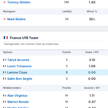
Tommy Simkim
1.40
DM
Managers
Leeftijd
Winst %
Mark Robins
35
56
%
France U19 Team
Teamgenoten van Lamine Cisse op clubniveau
Spitsen
Positie
Goals / 90'
Taïryk Arconte
3.10
S
Loum Tchaouna
1.09
S
Lamine Cisse
0.00
S
Salim Ben Seghir
0.00
S
Middenvelders
Positie
Assists / 90'
Alan Virginius
1.11
M
Warren Bondo
0.47
M
Martin Adeline
0.43
M