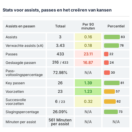
Stats voor assists, passes en het creëren van kansen
Per 90
Assists en passen
Totaal
Percentiel
minuten
3
0.16
Assists
83
3.43
0.18
Verwachte assists (xA)
78
433
23.11
Passes
22
316
16.87
Geslaagde passen
24
/ 433
Pass-
72.98%
N/A
30
voltooiingspercentage
26
1.39
Key passen
81
23
1.23
Voorzetten
57
Succesvolle
6
0.32
62
/ 23
voorzetten
26.09%
N/A
Slagingspercentage
73
561 Minuten
N/A
N/A
Minuten per assist
per assist