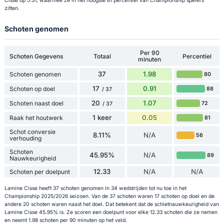
Cisse op 5.31, waarmee ze in het hoogste 81 percentiel van Championship spelers
zitten.
Schoten genomen
Per 90
Schoten Gegevens
Totaal
Percentiel
minuten
37
1.98
Schoten genomen
80
17
0.91
Schoten op doel
88
/ 37
20
1.07
Schoten naast doel
72
/ 37
1 keer
0.05
Raak het houtwerk
81
Schot conversie
8.11%
N/A
56
verhouding
Schoten
45.95%
N/A
89
Nauwkeurigheid
12.33
N/A
N/A
Schoten per doelpunt
Lamine Cisse heeft 37 schoten genomen in 34 wedstrijden tot nu toe in het
Championship 2025/2026 seizoen. Van de 37 schoten waren 17 schoten op doel en de
andere 20 schoten waren naast het doel. Dat betekent dat de schietnauwkeurigheid van
Lamine Cisse 45.95% is. Ze scoren een doelpunt voor elke 12.33 schoten die ze nemen
en neemt 1.98 schoten per 90 minuten op het veld.