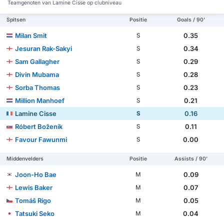
Teamgenoten van Lamine Cisse op clubniveau
Spitsen
Positie
Goals / 90'
Milan Smit
0.35
S
Jesuran Rak-Sakyi
0.34
S
Sam Gallagher
0.29
S
Divin Mubama
0.28
S
Sorba Thomas
0.23
S
Million Manhoef
0.21
S
Lamine Cisse
0.16
S
Róbert Boženík
0.11
S
Favour Fawunmi
0.00
S
Middenvelders
Positie
Assists / 90'
Joon-Ho Bae
0.09
M
Lewis Baker
0.07
M
Tomáš Rigo
0.05
M
Tatsuki Seko
0.04
M