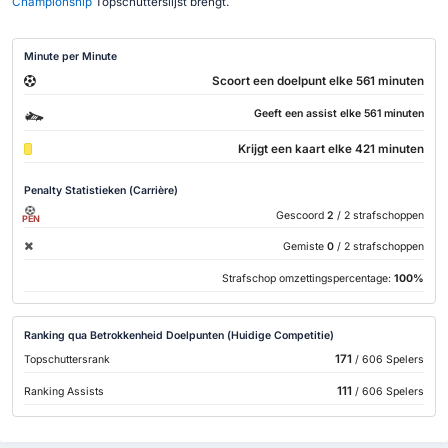
Championship
Topschutterslijst brengt.
Minute per Minute
Scoort een doelpunt elke 561 minuten
Geeft een assist elke 561 minuten
Krijgt een kaart elke 421 minuten
Penalty Statistieken (Carrière)
Gescoord
2
/ 2 strafschoppen
PEN
Gemiste
0
/ 2 strafschoppen
Strafschop omzettingspercentage:
100%
Ranking qua Betrokkenheid Doelpunten (Huidige Competitie)
171
Topschuttersrank
/ 606 Spelers
111
Ranking Assists
/ 606 Spelers