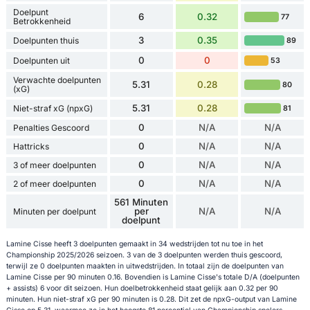
Doelpunt
6
0.32
77
Betrokkenheid
3
0.35
Doelpunten thuis
89
0
0
Doelpunten uit
53
Verwachte doelpunten
5.31
0.28
80
(xG)
5.31
0.28
Niet-straf xG (npxG)
81
0
N/A
N/A
Penalties Gescoord
0
N/A
N/A
Hattricks
0
N/A
N/A
3 of meer doelpunten
0
N/A
N/A
2 of meer doelpunten
561 Minuten
per
N/A
N/A
Minuten per doelpunt
doelpunt
Lamine Cisse heeft 3 doelpunten gemaakt in 34 wedstrijden tot nu toe in het
Championship 2025/2026 seizoen. 3 van de 3 doelpunten werden thuis gescoord,
terwijl ze 0 doelpunten maakten in uitwedstrijden. In totaal zijn de doelpunten van
Lamine Cisse per 90 minuten 0.16. Bovendien is Lamine Cisse's totale D/A (doelpunten
+ assists) 6 voor dit seizoen. Hun doelbetrokkenheid staat gelijk aan 0.32 per 90
minuten. Hun niet-straf xG per 90 minuten is 0.28. Dit zet de npxG-output van Lamine