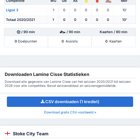
Competitie
WG
Gd
As
Min'
PEN
Ligue 2
1
0
0
0
0
0
10'
Totaal 2020/2021
1
0
0
0
0
0
10'
/ 90 min
/ 90 min
Kaarten / 90 min
0
Doelpunten
0
Assists
0
Kaarten
Downloaden Lamine Cisse Statistieken
Download alle gegevens van Lamine Cisse van het seizoen 2020/2021 tot seizoen
2026 voor alle competities. Bevat seizoenstotaal en seizoensgemiddelde.
CSV downloaden (1 krediet)
Download gratis CSV-voorbeeld »
Stoke City Team