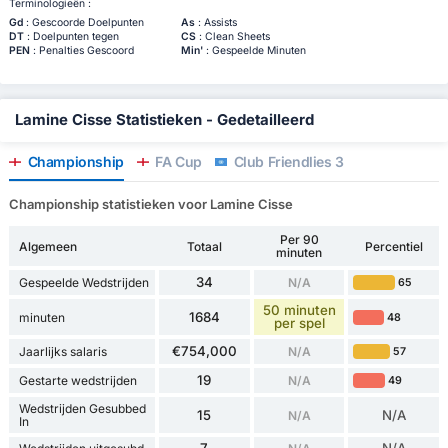
Terminologieën :
Gd
: Gescoorde Doelpunten
As
: Assists
DT
: Doelpunten tegen
CS
: Clean Sheets
PEN
: Penalties Gescoord
Min'
: Gespeelde Minuten
Lamine Cisse Statistieken - Gedetailleerd
Championship
FA Cup
Club Friendlies 3
Championship statistieken voor Lamine Cisse
Per 90
Algemeen
Totaal
Percentiel
minuten
34
Gespeelde Wedstrijden
N/A
65
50 minuten
1684
minuten
48
per spel
€754,000
Jaarlijks salaris
N/A
57
19
Gestarte wedstrijden
N/A
49
Wedstrijden Gesubbed
15
N/A
N/A
In