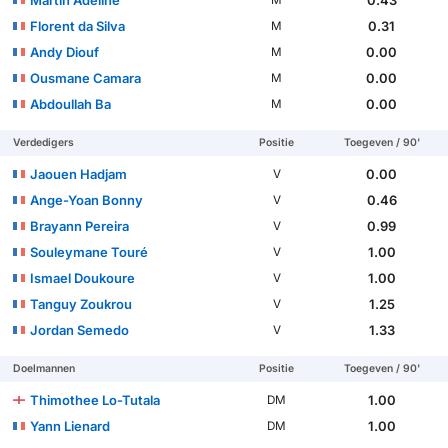
Florent da Silva
0.31
M
Andy Diouf
0.00
M
Ousmane Camara
0.00
M
Abdoullah Ba
0.00
M
Verdedigers
Positie
Toegeven / 90'
Jaouen Hadjam
0.00
V
Ange-Yoan Bonny
0.46
V
Brayann Pereira
0.99
V
Souleymane Touré
1.00
V
Ismael Doukoure
1.00
V
Tanguy Zoukrou
1.25
V
Jordan Semedo
1.33
V
Doelmannen
Positie
Toegeven / 90'
Thimothee Lo-Tutala
1.00
DM
Yann Lienard
1.00
DM