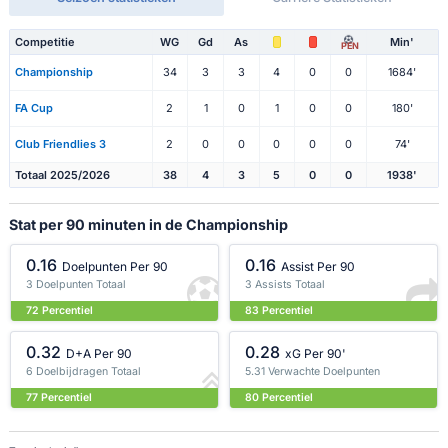
Competitie
WG
Gd
As
Min'
PEN
Championship
34
3
3
4
0
0
1684'
FA Cup
2
1
0
1
0
0
180'
Club Friendlies 3
2
0
0
0
0
0
74'
Totaal 2025/2026
38
4
3
5
0
0
1938'
Stat per 90 minuten in de Championship
0.16
0.16
Doelpunten Per 90
Assist Per 90
3 Doelpunten Totaal
3 Assists Totaal
72 Percentiel
83 Percentiel
0.32
0.28
D+A Per 90
xG Per 90'
6 Doelbijdragen Totaal
5.31 Verwachte Doelpunten
77 Percentiel
80 Percentiel