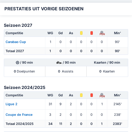
PRESTATIES UIT VORIGE SEIZOENEN
Seizoen 2027
Competitie
WG
Gd
As
Min'
PEN
Carabao Cup
1
0
0
0
0
0
90'
Totaal 2027
1
0
0
0
0
0
90'
/ 90 min
/ 90 min
Kaarten / 90 min
0
Doelpunten
0
Assists
0
Kaarten
Seizoen 2024/2025
Competitie
WG
Gd
As
Min'
PEN
Ligue 2
31
9
2
0
0
1
2145'
Coupe de France
3
2
0
0
0
0
238'
Totaal 2024/2025
34
11
2
0
0
1
2383'