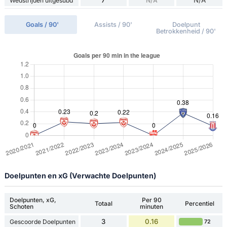
7
N/A
Wedstrijden uitgesubd
N/A
Goals / 90'
Assists / 90'
Doelpunt
Betrokkenheid / 90'
Doelpunten en xG (Verwachte Doelpunten)
Doelpunten, xG,
Per 90
Totaal
Percentiel
Schoten
minuten
3
0.16
Gescoorde Doelpunten
72