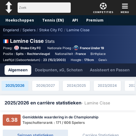
COMPETITIES
MENU
Hoekschoppen
Tennis (EN)
API
Premium
Engeland
/
Spelers
/
Stoke City FC
/
Lamine Cisse
Voorspelling
Lamine Cisse
Stats
Ploeg :
Stoke City FC
Nationale Ploeg :
France Under 19
Positie :
Spits - Rechtervleugel
Nationaliteit :
France
Birthplace :
France - France
Leeftijd (Geboortedatum) :
23 (15/2/2003)
Hoogte :
179cm
Gewicht :
69kg
Jaarli
Algemeen
Doelpunten, xG, Schoten
Assisteert en Passen
2025/2026
2026/2027
2024/2025
2023/2024
202
2025/2026 en carrière statistieken
- Lamine Cisse
Gemiddelde waardering in de Championship
6.38
Topschuttersrank : 171 / 606 Spelers
Seizoen statistieken
Carrière Statistieken