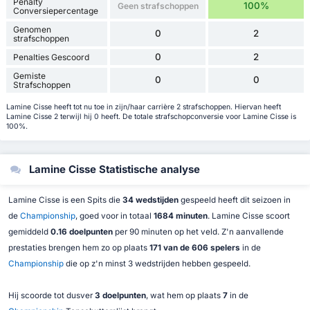
Penalty
100%
Geen strafschoppen
Conversiepercentage
Genomen
0
2
strafschoppen
0
2
Penalties Gescoord
Gemiste
0
0
Strafschoppen
Lamine Cisse heeft tot nu toe in zijn/haar carrière 2 strafschoppen. Hiervan heeft
Lamine Cisse 2 terwijl hij 0 heeft. De totale strafschopconversie voor Lamine Cisse is
100%.
Lamine Cisse Statistische analyse
Lamine Cisse is een Spits die
34 wedstijden
gespeeld heeft dit seizoen in
de
Championship
, goed voor in totaal
1684 minuten
. Lamine Cisse scoort
gemiddeld
0.16 doelpunten
per 90 minuten op het veld. Z'n aanvallende
prestaties brengen hem zo op plaats
171 van de 606 spelers
in de
Championship
die op z'n minst 3 wedstrijden hebben gespeeld.
Hij scoorde tot dusver
3 doelpunten
, wat hem op plaats
7
in de