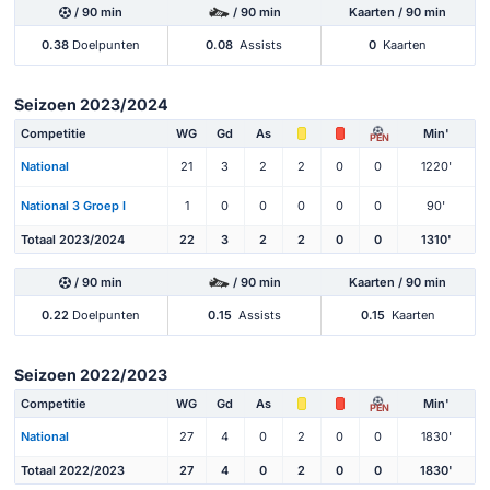
/ 90 min
/ 90 min
Kaarten / 90 min
0.38
Doelpunten
0.08
Assists
0
Kaarten
Seizoen 2023/2024
Competitie
WG
Gd
As
Min'
PEN
National
21
3
2
2
0
0
1220'
National 3 Groep I
1
0
0
0
0
0
90'
Totaal 2023/2024
22
3
2
2
0
0
1310'
/ 90 min
/ 90 min
Kaarten / 90 min
0.22
Doelpunten
0.15
Assists
0.15
Kaarten
Seizoen 2022/2023
Competitie
WG
Gd
As
Min'
PEN
National
27
4
0
2
0
0
1830'
Totaal 2022/2023
27
4
0
2
0
0
1830'