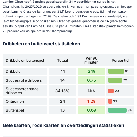
Lamine Cisse heeft 3 assists geassisteerd in 34 wedstrijden tot nu toe in het
Championship 2025/2026 seizoen. Als we kijken naar hun passing-aspect van het spel,
passt Lamine Cisse de bal ongeveer 23.11 keer tijdens een wedstrijd, met een pass-
voltooiingspercentage van 72.98. Ze spelen ook 1.39 Key passen elke wedstrijd, wat
leidt tot belangrijke scoringskansen. Over het geheel genomen is de xA (verwachte
assists) output van Lamine Cisse 0.18 per 90 minuten. Deze statistiek plaatst hem boven
78 procent van de spelers in de Championship.
Dribbelen en buitenspel statistieken
Per 90
Dribbels en buitenspel
Totaal
Percentiel
minuten
41
2.19
Dribbels
81
14
0.75
Succesvolle dribbels
72
Succespercentage
34.15%
N/A
29
dribbelen
24
1.28
Ontnomen
21
13
0.69
Buitenspel
94
Gele kaarten, rode kaarten en overtredingen statistieken