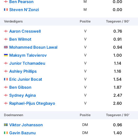
Ben Pearson
0.00
M
Steven N'Zonzi
0.00
M
Verdedigers
Positie
Toegeven / 90'
Aaron Cresswell
0.76
V
Ben Wilmot
0.91
V
Mohammed Bosun Lawal
0.94
V
Maksym Talovierov
1.00
V
Junior Tchamadeu
1.14
V
Ashley Phillips
1.16
V
Eric Junior Bocat
1.54
V
Ben Gibson
1.87
V
Sydney Agina
2.47
V
Raphael-Pijus Otegbayo
2.60
V
Doelmannen
Positie
Toegeven / 90'
Viktor Johansson
0.96
DM
Gavin Bazunu
1.40
DM