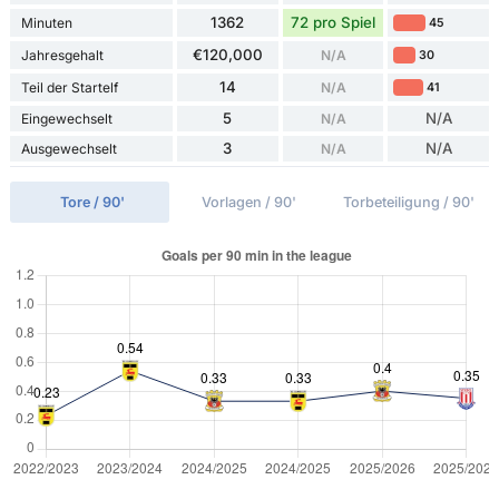
1362
72 pro Spiel
Minuten
45
€120,000
Jahresgehalt
N/A
30
14
Teil der Startelf
N/A
41
5
N/A
Eingewechselt
N/A
3
N/A
Ausgewechselt
N/A
Tore / 90'
Vorlagen / 90'
Torbeteiligung / 90'