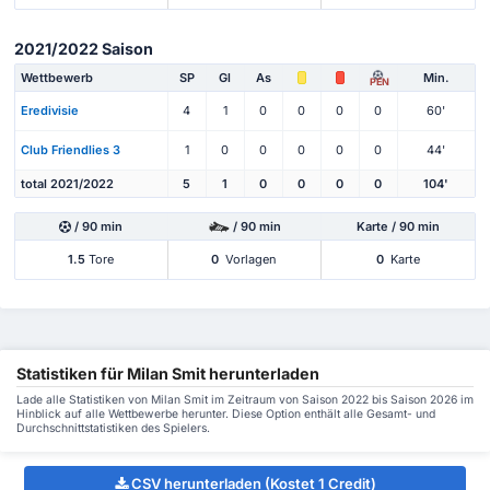
2021/2022 Saison
Wettbewerb
SP
Gl
As
Min.
PEN
Eredivisie
4
1
0
0
0
0
60'
Club Friendlies 3
1
0
0
0
0
0
44'
total 2021/2022
5
1
0
0
0
0
104'
/ 90 min
/ 90 min
Karte / 90 min
1.5
Tore
0
Vorlagen
0
Karte
Statistiken für Milan Smit herunterladen
Lade alle Statistiken von Milan Smit im Zeitraum von Saison 2022 bis Saison 2026 im
Hinblick auf alle Wettbewerbe herunter. Diese Option enthält alle Gesamt- und
Durchschnittstatistiken des Spielers.
CSV herunterladen (Kostet 1 Credit)