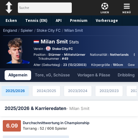
LIGEN
MENÜ
Ecken
Tennis (EN)
API
Premium
Vorhersage
England
/
Spieler
/
Stoke City FC
/
Milan Smit
Milan Smit
Stats
Verein :
Stoke City FC
Position :
Stürmer - Mittelstürmer
Nationalität :
Netherlands
Bi
Trikotnummer :
#49
Alter (Geburtstag) :
23 (13/2/2003)
Körpergröße :
190cm
Gewic
Allgemein
Tore, xG, Schüsse
Vorlagen & Pässe
Dribbling
2025/2026
2024/2025
2023/2024
2022/2023
202
2025/2026 & Karrieredaten
- Milan Smit
Durchschnittwertung in Championship
6.09
Torrang : 52 / 606 Spieler