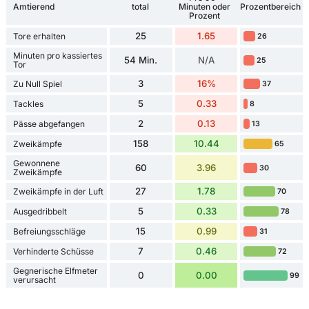
Amtierend
total
Minuten oder
Prozentbereich
Prozent
25
1.65
Tore erhalten
26
Minuten pro kassiertes
54 Min.
N/A
25
Tor
3
16%
Zu Null Spiel
37
5
0.33
Tackles
8
2
0.13
Pässe abgefangen
13
158
10.44
Zweikämpfe
65
Gewonnene
60
3.96
30
Zweikämpfe
27
1.78
Zweikämpfe in der Luft
70
5
0.33
Ausgedribbelt
78
15
0.99
Befreiungsschläge
31
7
0.46
Verhinderte Schüsse
72
Gegnerische Elfmeter
0
0.00
99
verursacht