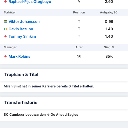
Raphael-Pijus Otegbayo
2.60
V
Torhüter
Position
Aufgabe/90'
Viktor Johansson
0.96
T
Gavin Bazunu
1.40
T
Tommy Simkim
1.40
T
Manager
Alter
Sieg %
Mark Robins
35
56
%
Trophäen & Titel
Milan Smit hat in seiner Karriere bereits 0 Titel erhalten.
Transferhistorie
SC Cambuur Leeuwarden -> Go Ahead Eagles