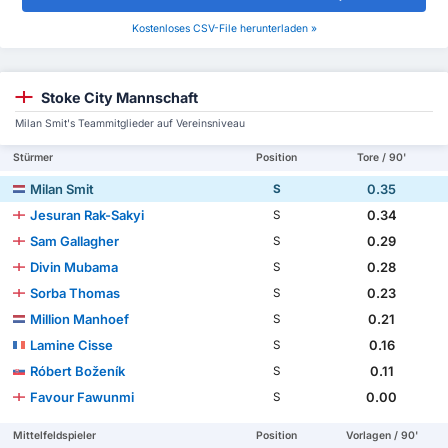
Kostenloses CSV-File herunterladen »
Stoke City Mannschaft
Milan Smit's Teammitglieder auf Vereinsniveau
Stürmer
Position
Tore / 90'
Milan Smit
0.35
S
Jesuran Rak-Sakyi
0.34
S
Sam Gallagher
0.29
S
Divin Mubama
0.28
S
Sorba Thomas
0.23
S
Million Manhoef
0.21
S
Lamine Cisse
0.16
S
Róbert Boženík
0.11
S
Favour Fawunmi
0.00
S
Mittelfeldspieler
Position
Vorlagen / 90'