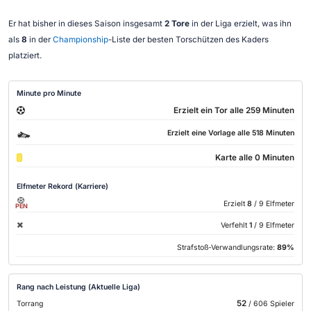
Er hat bisher in dieses Saison insgesamt
2 Tore
in der Liga erzielt, was ihn
als
8
in der
Championship
-Liste der besten Torschützen des Kaders
platziert.
Minute pro Minute
Erzielt ein Tor alle 259 Minuten
Erzielt eine Vorlage alle 518 Minuten
Karte alle 0 Minuten
Elfmeter Rekord (Karriere)
Erzielt
8
/ 9 Elfmeter
PEN
Verfehlt
1
/ 9 Elfmeter
Strafstoß-Verwandlungsrate:
89%
Rang nach Leistung (Aktuelle Liga)
52
Torrang
/ 606 Spieler