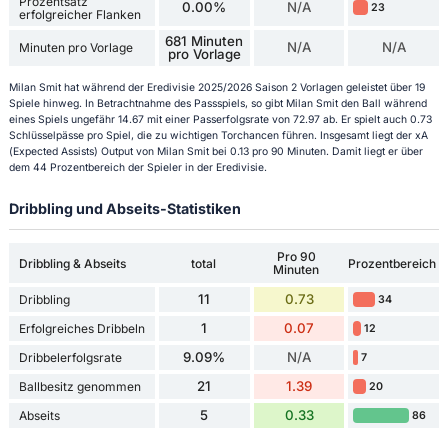
Prozentsatz
0.00%
N/A
23
erfolgreicher Flanken
681 Minuten
N/A
N/A
Minuten pro Vorlage
pro Vorlage
Milan Smit hat während der Eredivisie 2025/2026 Saison 2 Vorlagen geleistet über 19
Spiele hinweg. In Betrachtnahme des Passspiels, so gibt Milan Smit den Ball während
eines Spiels ungefähr 14.67 mit einer Passerfolgsrate von 72.97 ab. Er spielt auch 0.73
Schlüsselpässe pro Spiel, die zu wichtigen Torchancen führen. Insgesamt liegt der xA
(Expected Assists) Output von Milan Smit bei 0.13 pro 90 Minuten. Damit liegt er über
dem 44 Prozentbereich der Spieler in der Eredivisie.
Dribbling und Abseits-Statistiken
Pro 90
Dribbling & Abseits
total
Prozentbereich
Minuten
11
0.73
Dribbling
34
1
0.07
Erfolgreiches Dribbeln
12
9.09%
N/A
Dribbelerfolgsrate
7
21
1.39
Ballbesitz genommen
20
5
0.33
Abseits
86