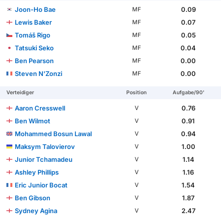
Joon-Ho Bae
0.09
MF
Lewis Baker
0.07
MF
Tomáš Rigo
0.05
MF
Tatsuki Seko
0.04
MF
Ben Pearson
0.00
MF
Steven N'Zonzi
0.00
MF
Verteidiger
Position
Aufgabe/90'
Aaron Cresswell
0.76
V
Ben Wilmot
0.91
V
Mohammed Bosun Lawal
0.94
V
Maksym Talovierov
1.00
V
Junior Tchamadeu
1.14
V
Ashley Phillips
1.16
V
Eric Junior Bocat
1.54
V
Ben Gibson
1.87
V
Sydney Agina
2.47
V