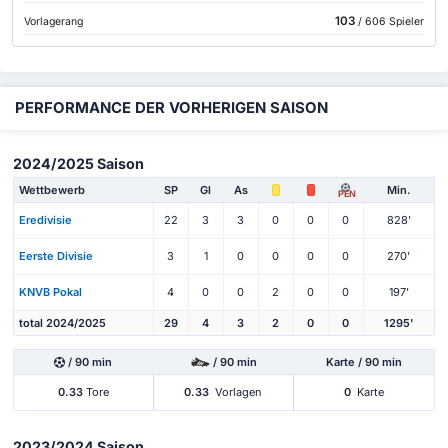
103
Vorlagerang
/ 606 Spieler
PERFORMANCE DER VORHERIGEN SAISON
2024/2025 Saison
Wettbewerb
SP
Gl
As
Min.
PEN
Eredivisie
22
3
3
0
0
0
828'
Eerste Divisie
3
1
0
0
0
0
270'
KNVB Pokal
4
0
0
2
0
0
197'
total 2024/2025
29
4
3
2
0
0
1295'
/ 90 min
/ 90 min
Karte / 90 min
0.33
Tore
0.33
Vorlagen
0
Karte
2023/2024 Saison