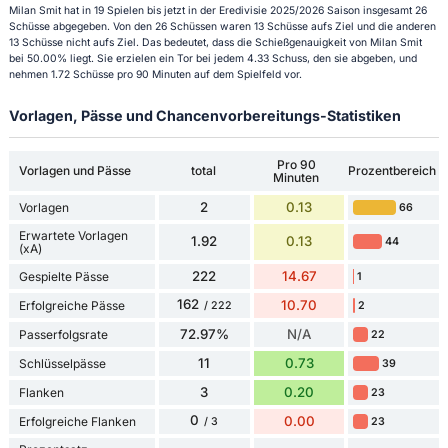
Milan Smit hat in 19 Spielen bis jetzt in der Eredivisie 2025/2026 Saison insgesamt 26
Schüsse abgegeben. Von den 26 Schüssen waren 13 Schüsse aufs Ziel und die anderen
13 Schüsse nicht aufs Ziel. Das bedeutet, dass die Schießgenauigkeit von Milan Smit
bei 50.00% liegt. Sie erzielen ein Tor bei jedem 4.33 Schuss, den sie abgeben, und
nehmen 1.72 Schüsse pro 90 Minuten auf dem Spielfeld vor.
Vorlagen, Pässe und Chancenvorbereitungs-Statistiken
Pro 90
Vorlagen und Pässe
total
Prozentbereich
Minuten
2
0.13
Vorlagen
66
Erwartete Vorlagen
1.92
0.13
44
(xA)
222
14.67
Gespielte Pässe
1
162
10.70
Erfolgreiche Pässe
2
/ 222
72.97%
N/A
Passerfolgsrate
22
11
0.73
Schlüsselpässe
39
3
0.20
Flanken
23
0
0.00
Erfolgreiche Flanken
23
/ 3