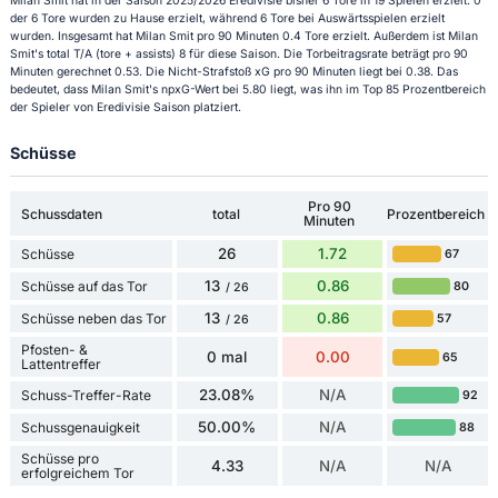
Milan Smit hat in der Saison 2025/2026 Eredivisie bisher 6 Tore in 19 Spielen erzielt. 0
der 6 Tore wurden zu Hause erzielt, während 6 Tore bei Auswärtsspielen erzielt
wurden. Insgesamt hat Milan Smit pro 90 Minuten 0.4 Tore erzielt. Außerdem ist Milan
Smit's total T/A (tore + assists) 8 für diese Saison. Die Torbeitragsrate beträgt pro 90
Minuten gerechnet 0.53. Die Nicht-Strafstoß xG pro 90 Minuten liegt bei 0.38. Das
bedeutet, dass Milan Smit's npxG-Wert bei 5.80 liegt, was ihn im Top 85 Prozentbereich
der Spieler von Eredivisie Saison platziert.
Schüsse
Pro 90
Schussdaten
total
Prozentbereich
Minuten
26
1.72
Schüsse
67
13
0.86
Schüsse auf das Tor
80
/ 26
13
0.86
Schüsse neben das Tor
57
/ 26
Pfosten- &
0 mal
0.00
65
Lattentreffer
23.08%
N/A
Schuss-Treffer-Rate
92
50.00%
N/A
Schussgenauigkeit
88
Schüsse pro
4.33
N/A
N/A
erfolgreichem Tor