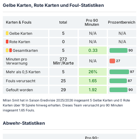
Gelbe Karten, Rote Karten und Foul-Statistiken
Pro 90
Karten & Fouls
total
Prozentbereich
Minuten
5
N/A
N/A
Gelbe Karten
0
N/A
N/A
Rote Karten
5
0.33
Gesamtkarten
90
272
Minuten pro
N/A
27
Min'/Karte
Verwarnung
5
26%
Mehr als 0,5 Karten
97
25
1.65
Fouls verursacht
87
29
1.92
Gefoult worden
90
Milan Smit hat in Saison Eredivisie 2025/2026 insgesamt 5 Gelbe Karten und 0 Rote
Karten über 19 Spiele hinweg erhalten. Dieses Team verursacht pro 90 Minuten
insgesamt 1.65 Fouls.
Abwehr-Statistiken
Pro 90-