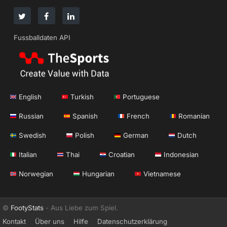
Fussballdaten API
English
Turkish
Portuguese
Russian
Spanish
French
Romanian
Swedish
Polish
German
Dutch
Italian
Thai
Croatian
Indonesian
Norwegian
Hungarian
Vietnamese
©
FootyStats
- Aus Liebe zum Spiel.
Kontakt
Über uns
Hilfe
Datenschutzerklärung