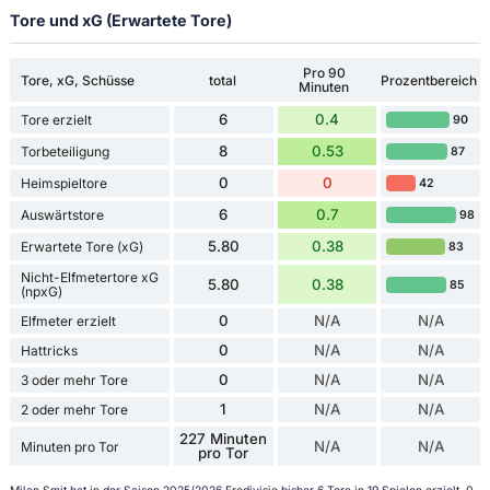
Tore und xG (Erwartete Tore)
Pro 90
Tore, xG, Schüsse
total
Prozentbereich
Minuten
6
0.4
Tore erzielt
90
8
0.53
Torbeteiligung
87
0
0
Heimspieltore
42
6
0.7
Auswärtstore
98
5.80
0.38
Erwartete Tore (xG)
83
Nicht-Elfmetertore xG
5.80
0.38
85
(npxG)
0
N/A
N/A
Elfmeter erzielt
0
N/A
N/A
Hattricks
0
N/A
N/A
3 oder mehr Tore
1
N/A
N/A
2 oder mehr Tore
227 Minuten
N/A
N/A
Minuten pro Tor
pro Tor