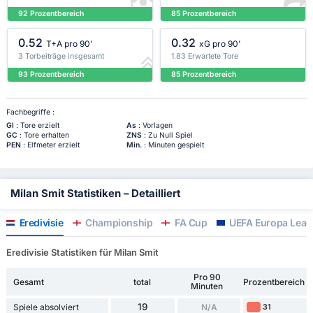
92 Prozentbereich
85 Prozentbereich
0.52
0.32
T+A pro 90'
xG pro 90'
3 Torbeiträge insgesamt
1.83 Erwartete Tore
93 Prozentbereich
85 Prozentbereich
Fachbegriffe :
Gl
: Tore erzielt
As
: Vorlagen
GC
: Tore erhalten
ZNS
: Zu Null Spiel
PEN
: Elfmeter erzielt
Min.
: Minuten gespielt
Milan Smit Statistiken – Detailliert
Eredivisie
Championship
FA Cup
UEFA Europa Leag
Eredivisie Statistiken für Milan Smit
Pro 90
Gesamt
total
Prozentbereich
Minuten
19
Spiele absolviert
N/A
31