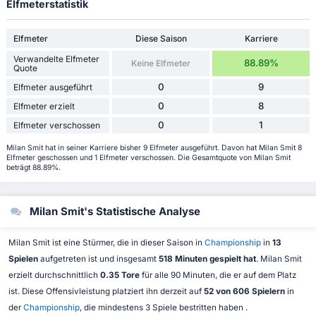
Elfmeterstatistik
Elfmeter
Diese Saison
Karriere
Verwandelte Elfmeter
88.89%
Keine Elfmeter
Quote
0
9
Elfmeter ausgeführt
0
8
Elfmeter erzielt
0
1
Elfmeter verschossen
Milan Smit hat in seiner Karriere bisher 9 Elfmeter ausgeführt. Davon hat Milan Smit 8
Elfmeter geschossen und 1 Elfmeter verschossen. Die Gesamtquote von Milan Smit
beträgt 88.89%.
Milan Smit's Statistische Analyse
Milan Smit ist eine Stürmer, die in dieser Saison in
Championship
in
13
Spielen
aufgetreten ist und insgesamt
518 Minuten gespielt hat
. Milan Smit
erzielt durchschnittlich
0.35 Tore
für alle 90 Minuten, die er auf dem Platz
ist. Diese Offensivleistung platziert ihn derzeit auf
52 von 606 Spielern
in
der
Championship
, die mindestens 3 Spiele bestritten haben .