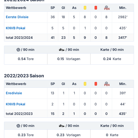
Wettbewerb
SP
Gl
As
Min.
PEN
Eerste Divisie
36
18
5
8
0
8
2982'
KNVB Pokal
5
5
0
1
0
0
435'
total 2023/2024
41
23
5
9
0
8
3417'
/ 90 min
/ 90 min
Karte / 90 min
0.54
Tore
0.15
Vorlagen
0.24
Karte
2022/2023 Saison
Wettbewerb
SP
Gl
As
Min.
PEN
Eredivisie
13
1
1
0
0
0
391'
KNVB Pokal
2
1
0
0
0
0
44'
total 2022/2023
15
2
1
0
0
0
435'
/ 90 min
/ 90 min
Karte / 90 min
0.23
Tore
0.23
Vorlagen
0
Karte