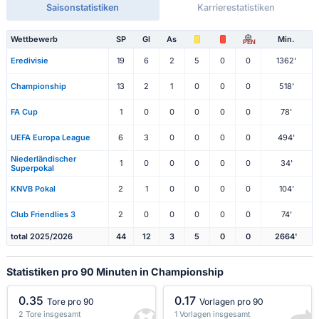
Saisonstatistiken
Karrierestatistiken
Wettbewerb
SP
Gl
As
Min.
PEN
Eredivisie
19
6
2
5
0
0
1362'
Championship
13
2
1
0
0
0
518'
FA Cup
1
0
0
0
0
0
78'
UEFA Europa League
6
3
0
0
0
0
494'
Niederländischer
1
0
0
0
0
0
34'
Superpokal
KNVB Pokal
2
1
0
0
0
0
104'
Club Friendlies 3
2
0
0
0
0
0
74'
total 2025/2026
44
12
3
5
0
0
2664'
Statistiken pro 90 Minuten in Championship
0.35
0.17
Tore pro 90
Vorlagen pro 90
2 Tore insgesamt
1 Vorlagen insgesamt