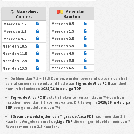
Meer dan -
Meer dan -
Kaarten
Corners
Meer dan 0.5
Meer dan 7.5
Meer dan 1.5
Meer dan 8.5
Meer dan 2.5
Meer dan 9.5
Meer dan 3.5
Meer dan 10.5
Meer dan 4.5
Meer dan 11.5
Meer dan 5.5
Meer dan 12.5
Meer dan 6.5
Meer dan 13.5
De Meer dan 7.5 ~ 13.5 Corners worden berekend op basis van het
aantal corners een wedstrijd had waar
Tigres de Alica FC II
aan deel
nam in het seizoen
2025/26 in de Liga TDP
Tigres de Alica FC II
's statistieken tonen aan dat in ?% van hun
matchen meer dan 9.5 corners vallen. Dit terwijl in
2025/26 in de Liga
TDP
een gemiddelde is van ?%.
?% van de wedstrijden van Tigres de Alica FC II
had meer dan 3.5
Kaarten. Vergeleken met de,
Liga TDP
die een gemiddelde heeft van ?
% voor meer dan 3.5 Kaarten.