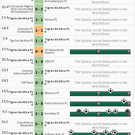
de Guadalajara III
beschikbaar
Club Leones Negros
25/4
Tigres de Alica FC
0 - 3
*Het tijdstip van de Doelpunten is niet
de la Universidad
II
de Guadalajara III
beschikbaar
17/4
Tigres de Alica FC
2 - 1
*Het tijdstip van de Doelpunten is niet
Xalisco FC
II
beschikbaar
10/4
Halcones FC
Tigres de Alica FC
1 - 1
*Het tijdstip van de Doelpunten is niet
Guadalajara
II
beschikbaar
7/4
Tigres de Alica FC
1 - 3
*Het tijdstip van de Doelpunten is niet
Tigritos de Alica FC
II
beschikbaar
27/3
Tigres de Alica FC
CD Halcones de
0 - 0
HT
FT
II
Nayarit
25/3
Tigres de Alica FC
3 - 0
*Het tijdstip van de Doelpunten is niet
VADS FC
II
beschikbaar
22/3
Castores
Tigres de Alica FC
1 - 2
*Het tijdstip van de Doelpunten is niet
Gobrantacto FC
II
beschikbaar
19/3
Tigres de Alica FC
0 - 2
*Het tijdstip van de Doelpunten is niet
CAR Toros
II
beschikbaar
13/3
Tigres de Alica FC
1 - 0
Moncaro FC
HT
FT
II
13/2
Tigres de Alica FC
1 - 0
Puerto Vallarta FC
HT
FT
II
6/2
Tigres de Alica FC
3 - 2
Gambeta FC
HT
FT
II
31/1
Club Atletico
Tigres de Alica FC
5 - 7
*Het tijdstip van de Doelpunten is niet
Acaponeta
II
beschikbaar
23/1
Tigres de Alica FC
5 - 0
Sufacen Tepic FC
HT
FT