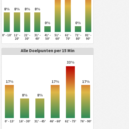
8%
8%
8%
8%
0%
0%
0' - 10'
11' -
21' -
31' -
41' -
51' -
61' -
71' -
81' -
20'
30'
40'
50'
60'
70'
80'
90'
Alle Doelpunten per 15 Min
33%
17%
17%
17%
8%
8%
0' - 15'
16' - 30'
31' - 45'
46' - 60'
61' - 75'
76' - 90'