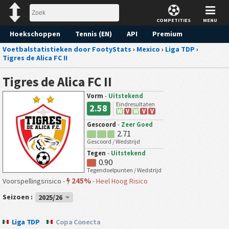
COMPETITIES
MENU
Hoekschoppen
Tennis (EN)
API
Premium
Voetbalstatistieken door FootyStats
›
Mexico
›
Liga TDP
›
Voorspelling
Tigres de Alica FC II
Tigres de Alica FC II
Vorm
-
Uitstekend
Eindresultaten
2.58
W
V
W
V
V
Gescoord
-
Zeer Goed
2.71
Gescoord / Wedstrijd
Tegen
-
Uitstekend
0.90
Tegendoelpunten / Wedstrijd
245%
Voorspellingsrisico -
-
Heel Hoog Risico
Seizoen :
2025/26
Liga TDP
Copa Conecta