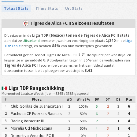
Totaal Stats
Thuis Stats
Uit Stats
Tigres de Alica FC II Seizoensresultaten
Dit seizoen in de
Liga TDP (Mexico) tonen de Tigres de Alica FC II stats
aan dat ze
Uitstekend
presteren, wat hun voorlopig op plaats
1/240
in de
Liga
TDP Table
brengt, en hebben
84%
van hun wedstrijden gewonnen
Gemiddeld gezien scoort Tigres de Alica FC II
2.71
doelpunte per wedstrijd, en
krijgen ze er gemiddeld
0.9
doelpunten tegen.In
35%
van de wedstrijden van
Tigres de Alica FC II
scoren beide teams, en het gemiddeld aantal
doelpunten tussen beide ploegen per wedstrijd is
3.61
.
Liga TDP Rangschikking
Momenteel Laatste Wedstrijden - 3365 / 3388 gespeeld
#
Ploeg
WG
Winst %
DV
DT
DS
Ptn
Club Gorilas de Juanacatlan II
1
2
100%
5
2
3
6
Pachuca CF Fuerzas Basicas
2
2
50%
6
2
4
4
Pachuca CF III
Racing Veracruz III
3
2
50%
2
1
1
4
Morelia Ud Michoacana
4
2
50%
4
3
1
4
Deportiva Venados FC II
5
2
0%
1
2
-1
1