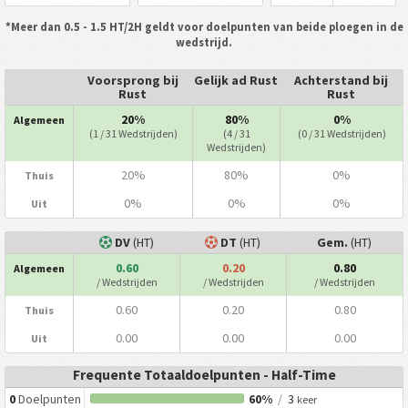
*Meer dan 0.5 - 1.5 HT/2H geldt voor doelpunten van beide ploegen in de
wedstrijd.
Voorsprong bij
Gelijk ad Rust
Achterstand bij
Rust
Rust
20%
80%
0%
Algemeen
(1 / 31 Wedstrijden)
(4 / 31
(0 / 31 Wedstrijden)
Wedstrijden)
20%
80%
0%
Thuis
0%
0%
0%
Uit
DV
(HT)
DT
(HT)
Gem.
(HT)
0.60
0.20
0.80
Algemeen
/ Wedstrijden
/ Wedstrijden
/ Wedstrijden
0.60
0.20
0.80
Thuis
0.00
0.00
0.00
Uit
Frequente Totaaldoelpunten - Half-Time
0
Doelpunten
60%
/
3
keer