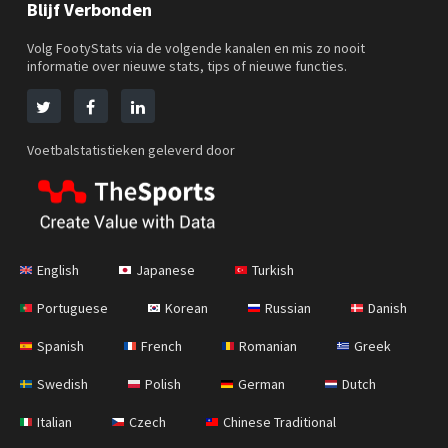
Blijf Verbonden
Volg FootyStats via de volgende kanalen en mis zo nooit
informatie over nieuwe stats, tips of nieuwe functies.
Voetbalstatistieken geleverd door
English
Japanese
Turkish
Portuguese
Korean
Russian
Danish
Spanish
French
Romanian
Greek
Swedish
Polish
German
Dutch
Italian
Czech
Chinese Traditional