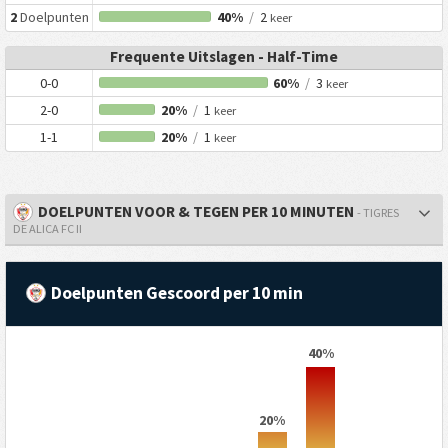
2
Doelpunten
40%
/
2
keer
Frequente Uitslagen - Half-Time
0-0
60%
/
3
keer
2-0
20%
/
1
keer
1-1
20%
/
1
keer
DOELPUNTEN VOOR & TEGEN PER 10 MINUTEN
- TIGRES
DE ALICA FC II
Doelpunten Gescoord per 10 min
40%
20%