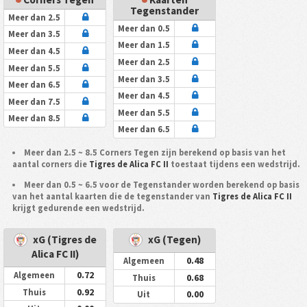
Tegenstander
Meer dan 2.5
Meer dan 0.5
Meer dan 3.5
Meer dan 1.5
Meer dan 4.5
Meer dan 2.5
Meer dan 5.5
Meer dan 3.5
Meer dan 6.5
Meer dan 4.5
Meer dan 7.5
Meer dan 5.5
Meer dan 8.5
Meer dan 6.5
Meer dan 2.5 ~ 8.5 Corners Tegen zijn berekend op basis van het
aantal corners die
Tigres de Alica FC II
toestaat tijdens een wedstrijd.
Meer dan 0.5 ~ 6.5 voor de Tegenstander worden berekend op basis
van het aantal kaarten die de tegenstander van
Tigres de Alica FC II
krijgt gedurende een wedstrijd.
xG (Tigres de
xG (Tegen)
Alica FC II)
0.48
Algemeen
0.72
Algemeen
0.68
Thuis
0.92
Thuis
0.00
Uit