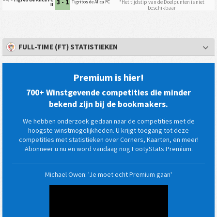
3 - 1
*Het tijdstip van de Doelpunten is niet
Tigritos de Alica FC
II
beschikbaar
FULL-TIME (FT) STATISTIEKEN
Premium is hier!
700+ Winstgevende competities die minder
bekend zijn bij de bookmakers.
We hebben onderzoek gedaan naar de competities met de
hoogste winstmogelijkheden. U krijgt toegang tot deze
competities met statistieken over Corners, Kaarten, en meer!
Abonneer u nu en word vandaag nog FootyStats Premium.
Michael Owen: 'Je moet echt Premium gaan'