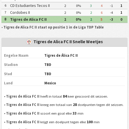
CD Estudiantes Tecos II
6
2
0%
3
4
-1
1
Cordobes II
7
2
0%
2
6
-4
1
Tigres de Alica FC II
8
2
0%
2
5
-3
0
•
Tigres de Alica FC II staat op positie 1 in de Liga TDP Table
Tigres de Alica FC II Snelle Weetjes
Engelse Naam
Tigres de Álica FC II
Stadion
TBD
Stad
TBD
Land
Mexico
84
•
Tigres de Alica FC II
heeft in totaal
keer gescoord dit seizoen.
28
•
Tigres de Alica FC II
kreeg een totaal van
doelpunten tegen dit seizoen.
33
•
Tigres de Alica FC II
scoort een goal elke
min
100
•
Tigres de Alica FC II
krijgt een doelpunt tegen elke
min