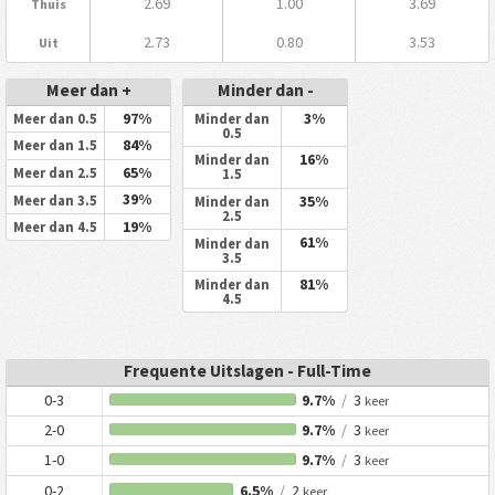
2.69
1.00
3.69
Thuis
2.73
0.80
3.53
Uit
Meer dan +
Minder dan -
97%
3%
Meer dan 0.5
Minder dan
0.5
84%
Meer dan 1.5
16%
Minder dan
65%
Meer dan 2.5
1.5
39%
35%
Meer dan 3.5
Minder dan
2.5
19%
Meer dan 4.5
61%
Minder dan
3.5
81%
Minder dan
4.5
Frequente Uitslagen - Full-Time
0-3
9.7%
/
3
keer
2-0
9.7%
/
3
keer
1-0
9.7%
/
3
keer
0-2
6.5%
/
2
keer