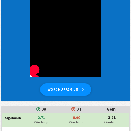
WORD NU PREMIUM
DV
DT
Gem.
2.71
0.90
3.61
Algemeen
/ Wedstrijd
/ Wedstrijd
/ Wedstrijd