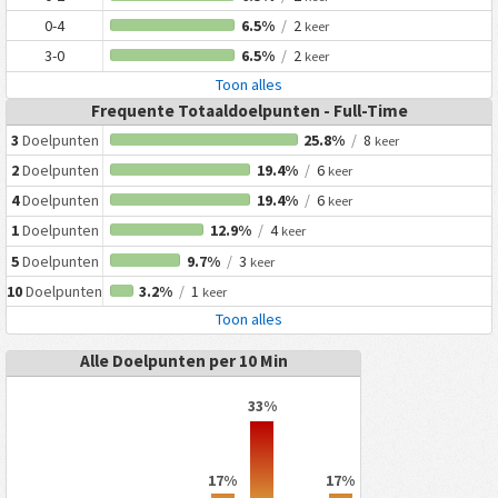
0-4
6.5%
/
2
keer
3-0
6.5%
/
2
keer
Toon alles
Frequente Totaaldoelpunten - Full-Time
3
Doelpunten
25.8%
/
8
keer
2
Doelpunten
19.4%
/
6
keer
4
Doelpunten
19.4%
/
6
keer
1
Doelpunten
12.9%
/
4
keer
5
Doelpunten
9.7%
/
3
keer
10
Doelpunten
3.2%
/
1
keer
Toon alles
Alle Doelpunten per 10 Min
33%
17%
17%