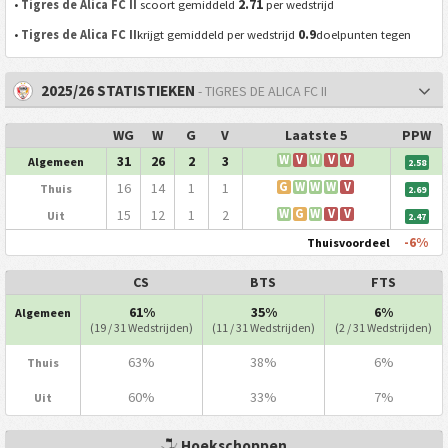
2.71
•
Tigres de Alica FC II
scoort gemiddeld
per wedstrijd
0.9
•
Tigres de Alica FC II
krijgt gemiddeld per wedstrijd
doelpunten tegen
2025/26 STATISTIEKEN
- TIGRES DE ALICA FC II
WG
W
G
V
Laatste 5
PPW
31
26
2
3
W
V
W
V
V
Algemeen
2.58
16
14
1
1
G
W
W
W
V
Thuis
2.69
15
12
1
2
W
G
W
V
V
Uit
2.47
-6%
Thuisvoordeel
CS
BTS
FTS
61%
35%
6%
Algemeen
(19 / 31 Wedstrijden)
(11 / 31 Wedstrijden)
(2 / 31 Wedstrijden)
63%
38%
6%
Thuis
60%
33%
7%
Uit
Hoekschoppen