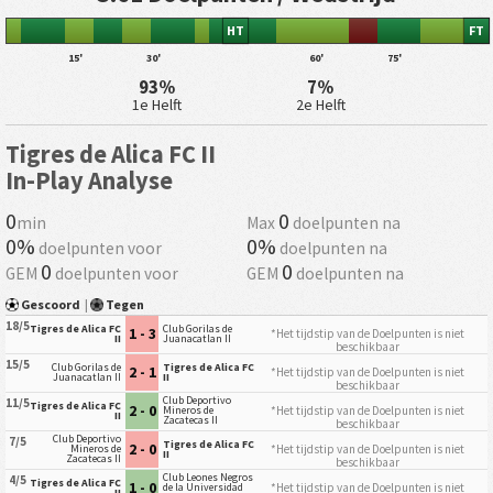
HT
FT
15'
30'
60'
75'
93%
7%
1e Helft
2e Helft
Tigres de Alica FC II
In-Play Analyse
0
0
min
Max
doelpunten na
0%
0%
doelpunten voor
doelpunten na
0
0
GEM
doelpunten voor
GEM
doelpunten na
Gescoord
|
Tegen
18/5
Tigres de Alica FC
Club Gorilas de
1 - 3
*Het tijdstip van de Doelpunten is niet
II
Juanacatlan II
beschikbaar
15/5
Club Gorilas de
Tigres de Alica FC
2 - 1
*Het tijdstip van de Doelpunten is niet
Juanacatlan II
II
beschikbaar
Club Deportivo
11/5
Tigres de Alica FC
2 - 0
*Het tijdstip van de Doelpunten is niet
Mineros de
II
Zacatecas II
beschikbaar
Club Deportivo
7/5
Tigres de Alica FC
2 - 0
*Het tijdstip van de Doelpunten is niet
Mineros de
II
Zacatecas II
beschikbaar
Club Leones Negros
4/5
Tigres de Alica FC
1 - 0
*Het tijdstip van de Doelpunten is niet
de la Universidad
II