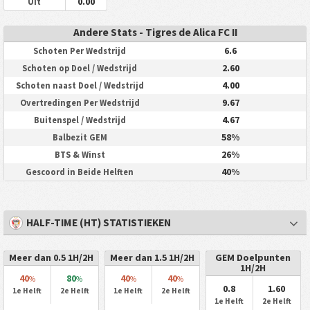
0.00
Uit
Andere Stats - Tigres de Alica FC II
6.6
Schoten Per Wedstrijd
2.60
Schoten op Doel / Wedstrijd
4.00
Schoten naast Doel / Wedstrijd
9.67
Overtredingen Per Wedstrijd
4.67
Buitenspel / Wedstrijd
58%
Balbezit GEM
26%
BTS & Winst
40%
Gescoord in Beide Helften
HALF-TIME (HT) STATISTIEKEN
Meer dan 0.5 1H/2H
Meer dan 1.5 1H/2H
GEM Doelpunten
1H/2H
40
80
40
40
%
%
%
%
0.8
1.60
1e Helft
2e Helft
1e Helft
2e Helft
1e Helft
2e Helft