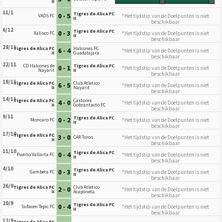
II
11/1
Tigres de Alica FC
0 - 5
*Het tijdstip van de Doelpunten is niet
VADS FC
II
beschikbaar
6/12
Tigres de Alica FC
0 - 3
*Het tijdstip van de Doelpunten is niet
Xalisco FC
II
beschikbaar
28/11
Tigres de Alica FC
Halcones FC
6 - 4
*Het tijdstip van de Doelpunten is niet
II
Guadalajara
beschikbaar
22/11
CD Halcones de
Tigres de Alica FC
0 - 1
*Het tijdstip van de Doelpunten is niet
Nayarit
II
beschikbaar
18/11
Tigres de Alica FC
Club Atletico
6 - 5
*Het tijdstip van de Doelpunten is niet
II
Nayarit
beschikbaar
14/11
Tigres de Alica FC
Castores
4 - 0
*Het tijdstip van de Doelpunten is niet
II
Gobrantacto FC
beschikbaar
9/11
Tigres de Alica FC
0 - 2
*Het tijdstip van de Doelpunten is niet
Moncaro FC
II
beschikbaar
17/10
Tigres de Alica FC
3 - 0
*Het tijdstip van de Doelpunten is niet
CAR Toros
II
beschikbaar
11/10
Tigres de Alica FC
0 - 4
*Het tijdstip van de Doelpunten is niet
Puerto Vallarta FC
II
beschikbaar
4/10
Tigres de Alica FC
0 - 3
*Het tijdstip van de Doelpunten is niet
Gambeta FC
II
beschikbaar
26/9
Tigres de Alica FC
Club Atletico
2 - 0
*Het tijdstip van de Doelpunten is niet
II
Acaponeta
beschikbaar
20/9
Tigres de Alica FC
0 - 4
*Het tijdstip van de Doelpunten is niet
Sufacen Tepic FC
II
beschikbaar
12/9
Tigres de Alica FC