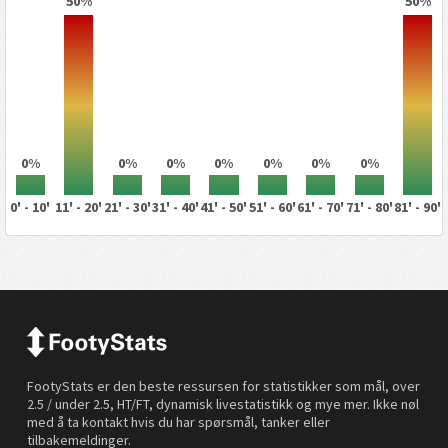
50%
50%
0%
0%
0%
0%
0%
0%
0%
0' - 10'
11' - 20'
21' - 30'
31' - 40'
41' - 50'
51' - 60'
61' - 70'
71' - 80'
81' - 90'
FootyStats er den beste ressursen for statistikker som mål, over
2.5 / under 2.5, HT/FT, dynamisk livestatistikk og mye mer. Ikke nøl
med å ta kontakt hvis du har spørsmål, tanker eller
tilbakemeldinger.