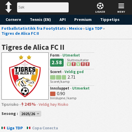
LIGAER
MENY
Cornere
Tennis (EN)
API
Premium
Tippetips
Fotballstatistikk fra FootyStats
›
Mexico
›
Liga TDP
›
Tigres de Alica FC II
Tigres de Alica FC II
Form
-
Utmerket
Sluttresultater
2.58
V
T
V
T
T
Scoret
-
Veldig god
2.71
Scoret/kamp
Innsluppet
-
Utmerket
0.90
Innslupne / kamp
245%
Tipsrisiko -
-
Veldig høy Risiko
Sesong :
2025/26
Liga TDP
Copa Conecta