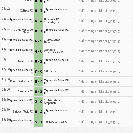
0 - 5
*Måltiming er ikke tilgjengelig
VADS FC
II
06/12
Tigres de Alica FC
0 - 3
*Måltiming er ikke tilgjengelig
Xalisco FC
II
28/11
Tigres de Alica FC
Halcones FC
6 - 4
*Måltiming er ikke tilgjengelig
II
Guadalajara
22/11
CD Halcones de
Tigres de Alica FC
0 - 1
*Måltiming er ikke tilgjengelig
Nayarit
II
18/11
Tigres de Alica FC
Club Atletico
6 - 5
*Måltiming er ikke tilgjengelig
II
Nayarit
14/11
Tigres de Alica FC
Castores
4 - 0
*Måltiming er ikke tilgjengelig
II
Gobrantacto FC
09/11
Tigres de Alica FC
0 - 2
*Måltiming er ikke tilgjengelig
Moncaro FC
II
17/10
Tigres de Alica FC
3 - 0
*Måltiming er ikke tilgjengelig
CAR Toros
II
11/10
Tigres de Alica FC
0 - 4
*Måltiming er ikke tilgjengelig
Puerto Vallarta FC
II
04/10
Tigres de Alica FC
0 - 3
*Måltiming er ikke tilgjengelig
Gambeta FC
II
26/09
Tigres de Alica FC
Club Atletico
2 - 0
*Måltiming er ikke tilgjengelig
II
Acaponeta
20/09
Tigres de Alica FC
0 - 4
*Måltiming er ikke tilgjengelig
Sufacen Tepic FC
II
12/09
Tigres de Alica FC
3 - 1
*Måltiming er ikke tilgjengelig
Tigritos de Alica FC
II