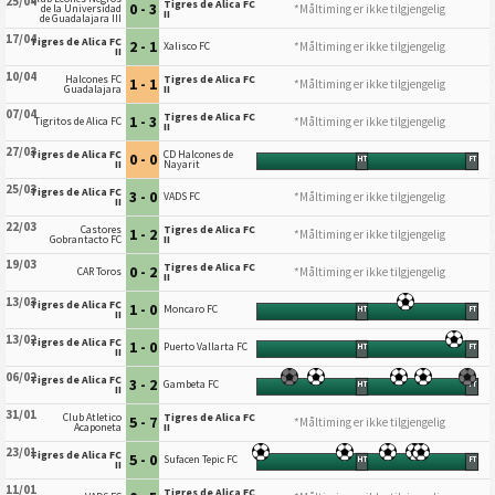
25/04
Tigres de Alica FC
0 - 3
*Måltiming er ikke tilgjengelig
de la Universidad
II
de Guadalajara III
17/04
Tigres de Alica FC
2 - 1
*Måltiming er ikke tilgjengelig
Xalisco FC
II
10/04
Halcones FC
Tigres de Alica FC
1 - 1
*Måltiming er ikke tilgjengelig
Guadalajara
II
07/04
Tigres de Alica FC
1 - 3
*Måltiming er ikke tilgjengelig
Tigritos de Alica FC
II
27/03
Tigres de Alica FC
CD Halcones de
0 - 0
HT
FT
II
Nayarit
25/03
Tigres de Alica FC
3 - 0
*Måltiming er ikke tilgjengelig
VADS FC
II
22/03
Castores
Tigres de Alica FC
1 - 2
*Måltiming er ikke tilgjengelig
Gobrantacto FC
II
19/03
Tigres de Alica FC
0 - 2
*Måltiming er ikke tilgjengelig
CAR Toros
II
13/03
Tigres de Alica FC
1 - 0
Moncaro FC
HT
FT
II
13/02
Tigres de Alica FC
1 - 0
Puerto Vallarta FC
HT
FT
II
06/02
Tigres de Alica FC
3 - 2
Gambeta FC
HT
FT
II
31/01
Club Atletico
Tigres de Alica FC
5 - 7
*Måltiming er ikke tilgjengelig
Acaponeta
II
23/01
Tigres de Alica FC
5 - 0
Sufacen Tepic FC
HT
FT
II
11/01
Tigres de Alica FC