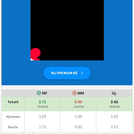
BLI PREMIUM NÅ
MF
MM
Gj.
2.71
0.90
3.61
Totalt
/ kamp
/ kamp
/ kamp
2.69
1.00
3.69
Hjemme
2.73
0.80
3.53
Borte