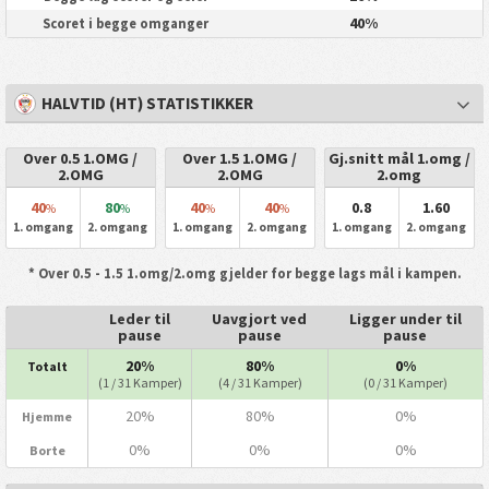
40%
Scoret i begge omganger
HALVTID (HT) STATISTIKKER
Over 0.5 1.OMG /
Over 1.5 1.OMG /
Gj.snitt mål 1.omg /
2.OMG
2.OMG
2.omg
40
80
40
40
0.8
1.60
%
%
%
%
1. omgang
2. omgang
1. omgang
2. omgang
1. omgang
2. omgang
* Over 0.5 - 1.5 1.omg/2.omg gjelder for begge lags mål i kampen.
Leder til
Uavgjort ved
Ligger under til
pause
pause
pause
20%
80%
0%
Totalt
(1 / 31 Kamper)
(4 / 31 Kamper)
(0 / 31 Kamper)
20%
80%
0%
Hjemme
0%
0%
0%
Borte