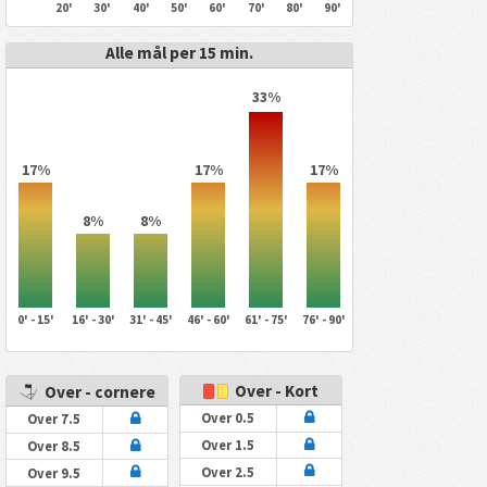
20'
30'
40'
50'
60'
70'
80'
90'
Alle mål per 15 min.
33%
17%
17%
17%
8%
8%
0' - 15'
16' - 30'
31' - 45'
46' - 60'
61' - 75'
76' - 90'
Over - Kort
Over - cornere
Over 0.5
Over 7.5
Over 1.5
Over 8.5
Over 2.5
Over 9.5