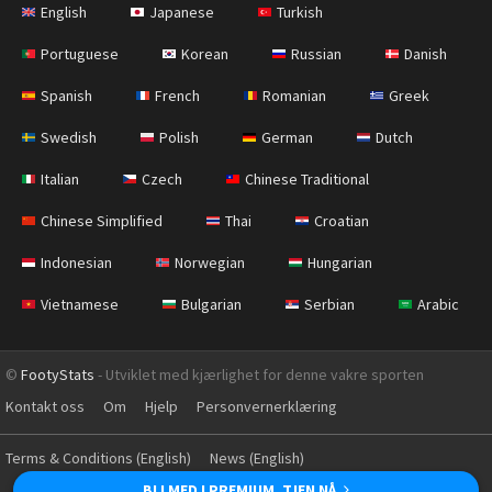
English
Japanese
Turkish
Portuguese
Korean
Russian
Danish
Spanish
French
Romanian
Greek
Swedish
Polish
German
Dutch
Italian
Czech
Chinese Traditional
Chinese Simplified
Thai
Croatian
Indonesian
Norwegian
Hungarian
Vietnamese
Bulgarian
Serbian
Arabic
©
FootyStats
- Utviklet med kjærlighet for denne vakre sporten
Kontakt oss
Om
Hjelp
Personvernerklæring
Terms & Conditions (English)
News (English)
BLI MED I PREMIUM. TJEN NÅ.