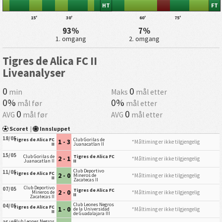
HT
FT
15'
30'
60'
75'
93%
7%
1. omgang
2. omgang
Tigres de Alica FC II
Liveanalyser
0
0
min
Maks
mål etter
0%
0%
mål før
mål etter
0
0
AVG
mål før
AVG
mål etter
Scoret
|
Innsluppet
18/05
Tigres de Alica FC
Club Gorilas de
1 - 3
*Måltiming er ikke tilgjengelig
II
Juanacatlan II
15/05
Club Gorilas de
Tigres de Alica FC
2 - 1
*Måltiming er ikke tilgjengelig
Juanacatlan II
II
Club Deportivo
11/05
Tigres de Alica FC
2 - 0
*Måltiming er ikke tilgjengelig
Mineros de
II
Zacatecas II
Club Deportivo
07/05
Tigres de Alica FC
2 - 0
*Måltiming er ikke tilgjengelig
Mineros de
II
Zacatecas II
Club Leones Negros
04/05
Tigres de Alica FC
1 - 0
*Måltiming er ikke tilgjengelig
de la Universidad
II
de Guadalajara III
Club Leones Negros