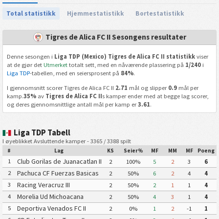
Total statistikk
Hjemmestatistikk
Bortestatistikk
Tigres de Alica FC II Sesongens resultater
Denne sesongen i
Liga TDP (Mexico) Tigres de Alica FC II statistikk
viser
at de gjør det
Utmerket
totalt sett, med en nåværende plassering på
1/240
i
Liga TDP
-tabellen, med en seiersprosent på
84%
.
I gjennomsnitt scorer Tigres de Alica FC II
2.71
mål og slipper
0.9
mål per
kamp.
35%
av
Tigres de Alica FC II
s kamper ender med at begge lag scorer,
og deres gjennomsnittlige antall mål per kamp er
3.61
.
Liga TDP Tabell
I øyeblikket Avsluttende kamper - 3365 / 3388 spilt
#
Lag
KS
Seier%
MF
MM
MF
Poeng
Club Gorilas de Juanacatlan II
1
2
100%
5
2
3
6
Pachuca CF Fuerzas Basicas
2
2
50%
6
2
4
4
Pachuca CF III
Racing Veracruz III
3
2
50%
2
1
1
4
Morelia Ud Michoacana
4
2
50%
4
3
1
4
Deportiva Venados FC II
5
2
0%
1
2
-1
1