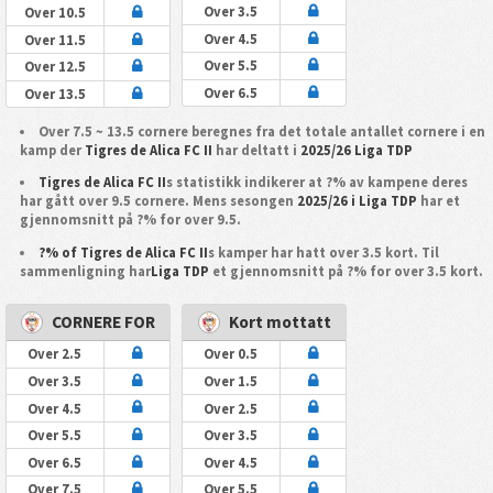
Over 3.5
Over 10.5
Over 4.5
Over 11.5
Over 5.5
Over 12.5
Over 6.5
Over 13.5
Over 7.5 ~ 13.5 cornere beregnes fra det totale antallet cornere i en
kamp der
Tigres de Alica FC II
har deltatt i
2025/26 Liga TDP
Tigres de Alica FC II
s statistikk indikerer at ?% av kampene deres
har gått over 9.5 cornere. Mens sesongen
2025/26 i Liga TDP
har et
gjennomsnitt på ?% for over 9.5.
?% of Tigres de Alica FC II
s kamper har hatt over 3.5 kort. Til
sammenligning har
Liga TDP
et gjennomsnitt på ?% for over 3.5 kort.
CORNERE FOR
Kort mottatt
Over 2.5
Over 0.5
Over 3.5
Over 1.5
Over 4.5
Over 2.5
Over 5.5
Over 3.5
Over 6.5
Over 4.5
Over 7.5
Over 5.5