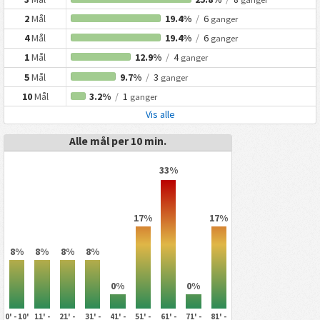
2
Mål
19.4%
/
6
ganger
4
Mål
19.4%
/
6
ganger
1
Mål
12.9%
/
4
ganger
5
Mål
9.7%
/
3
ganger
10
Mål
3.2%
/
1
ganger
Vis alle
Alle mål per 10 min.
33%
17%
17%
8%
8%
8%
8%
0%
0%
0' - 10'
11' -
21' -
31' -
41' -
51' -
61' -
71' -
81' -