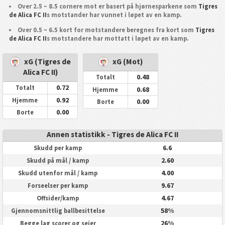
Over 2.5 ~ 8.5 cornere mot er basert på hjørnesparkene som
Tigres
de Alica FC II
s motstander har vunnet i løpet av en kamp.
Over 0.5 ~ 6.5 kort for motstandere beregnes fra kort som
Tigres
de Alica FC II
s motstandere har mottatt i løpet av en kamp.
xG (Tigres de
xG (Mot)
Alica FC II)
0.48
Totalt
0.72
Totalt
0.68
Hjemme
0.92
Hjemme
0.00
Borte
0.00
Borte
Annen statistikk - Tigres de Alica FC II
6.6
Skudd per kamp
2.60
Skudd på mål / kamp
4.00
Skudd utenfor mål / kamp
9.67
Forseelser per kamp
4.67
Offsider/kamp
58%
Gjennomsnittlig ballbesittelse
26%
Begge lag scorer og seier