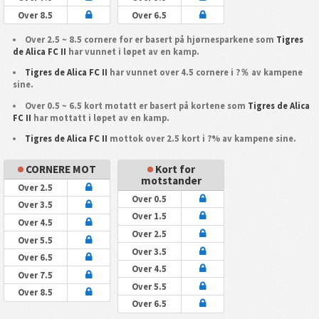
Over 8.5
Over 6.5
Over 2.5 ~ 8.5 cornere for er basert på hjørnesparkene som
Tigres
de Alica FC II
har vunnet i løpet av en kamp.
Tigres de Alica FC II
har vunnet over 4.5 cornere i ?％ av kampene
sine.
Over 0.5 ~ 6.5 kort motatt er basert på kortene som
Tigres de Alica
FC II
har mottatt i løpet av en kamp.
Tigres de Alica FC II
mottok over 2.5 kort i ?% av kampene sine.
CORNERE MOT
Kort for
motstander
Over 2.5
Over 0.5
Over 3.5
Over 1.5
Over 4.5
Over 2.5
Over 5.5
Over 3.5
Over 6.5
Over 4.5
Over 7.5
Over 5.5
Over 8.5
Over 6.5