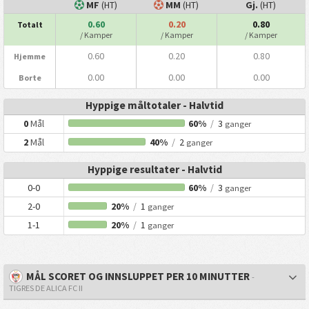
MF
(HT)
MM
(HT)
Gj.
(HT)
0.60
0.20
0.80
Totalt
/ Kamper
/ Kamper
/ Kamper
0.60
0.20
0.80
Hjemme
0.00
0.00
0.00
Borte
Hyppige måltotaler - Halvtid
0
Mål
60%
/
3
ganger
2
Mål
40%
/
2
ganger
Hyppige resultater - Halvtid
0-0
60%
/
3
ganger
2-0
20%
/
1
ganger
1-1
20%
/
1
ganger
MÅL SCORET OG INNSLUPPET PER 10 MINUTTER
-
TIGRES DE ALICA FC II