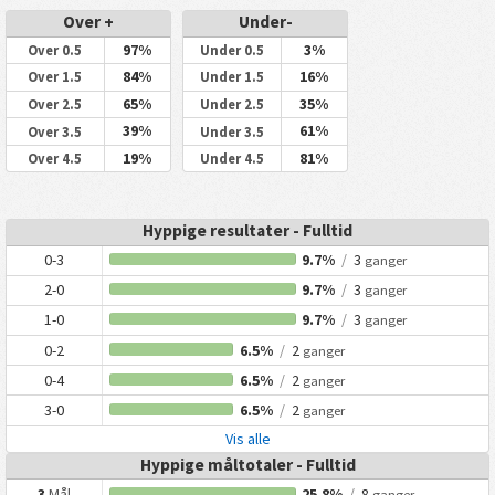
Over +
Under-
97%
3%
Over 0.5
Under 0.5
84%
16%
Over 1.5
Under 1.5
65%
35%
Over 2.5
Under 2.5
39%
61%
Over 3.5
Under 3.5
19%
81%
Over 4.5
Under 4.5
Hyppige resultater - Fulltid
0-3
9.7%
/
3
ganger
2-0
9.7%
/
3
ganger
1-0
9.7%
/
3
ganger
0-2
6.5%
/
2
ganger
0-4
6.5%
/
2
ganger
3-0
6.5%
/
2
ganger
Vis alle
Hyppige måltotaler - Fulltid
3
Mål
25.8%
/
8
ganger