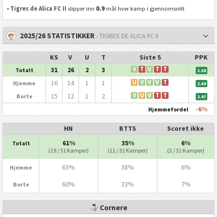
0.9
•
Tigres de Alica FC II
slipper inn
mål hver kamp i gjennomsnitt
2025/26 STATISTIKKER
- TIGRES DE ALICA FC II
KS
V
U
T
Siste 5
PPK
31
26
2
3
V
T
V
T
T
Totalt
2.58
16
14
1
1
U
V
V
V
T
Hjemme
2.69
15
12
1
2
V
U
V
T
T
Borte
2.47
-6%
Hjemmefordel
HN
BTTS
Scoret ikke
61%
35%
6%
Totalt
(19 / 31 Kamper)
(11 / 31 Kamper)
(2 / 31 Kamper)
63%
38%
6%
Hjemme
60%
33%
7%
Borte
Cornere