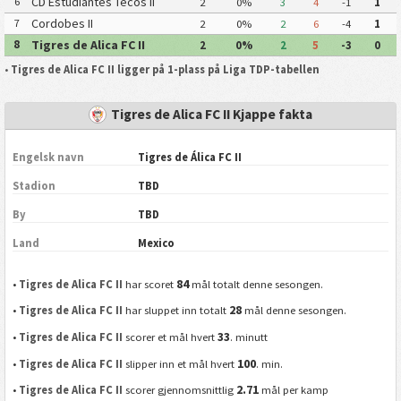
CD Estudiantes Tecos II
6
2
0%
3
4
-1
1
Cordobes II
7
2
0%
2
6
-4
1
Tigres de Alica FC II
8
2
0%
2
5
-3
0
•
Tigres de Alica FC II ligger på 1-plass på Liga TDP-tabellen
Tigres de Alica FC II Kjappe fakta
Engelsk navn
Tigres de Álica FC II
Stadion
TBD
By
TBD
Land
Mexico
84
•
Tigres de Alica FC II
har scoret
mål totalt denne sesongen.
28
•
Tigres de Alica FC II
har sluppet inn totalt
mål denne sesongen.
33
•
Tigres de Alica FC II
scorer et mål hvert
. minutt
100
•
Tigres de Alica FC II
slipper inn et mål hvert
. min.
2.71
•
Tigres de Alica FC II
scorer gjennomsnittlig
mål per kamp