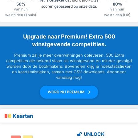
Het is
Onzeker
dat
Moncaro FC
zal
56%
80%
scoren gebaseerd op onze data.
van hun
van hun
westrijden (Thuis)
westrijden (Uit)
Upgrade naar Premium! Extra 500
winstgevende competities.
Premium zal je meer overwinningen opleveren. 500 Extra
competities die bekend staan als winstgevend en minder gevolgd
worden door de bookmakers. Bovendien krijg je hoekstatistieken
en kaartstatistieken, samen met CSV-downloads. Abonneer
vandaag nog!
WORD NU PREMIUM
Kaarten
UNLOCK