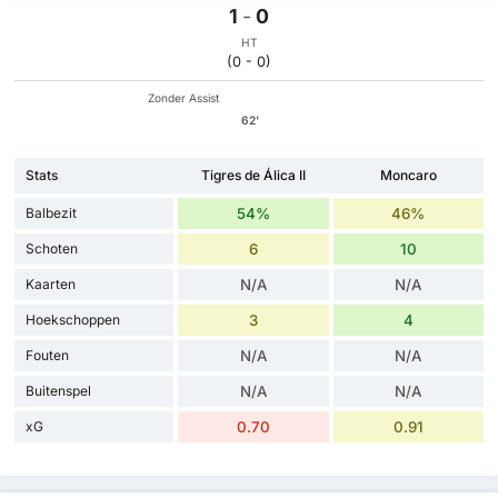
1
-
0
HT
(0 - 0)
Zonder Assist
62'
Stats
Tigres de Álica II
Moncaro
Balbezit
54%
46%
Schoten
6
10
Kaarten
N/A
N/A
Hoekschoppen
3
4
Fouten
N/A
N/A
Buitenspel
N/A
N/A
xG
0.70
0.91