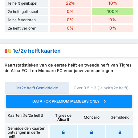
22%
10%
1e helft gelijkspel
0%
100%
2e helft gelijkspel
0%
0%
1e helft verloren
0%
0%
2e helft verloren
1e/2e helft kaarten
Kaartstatistieken van de eerste helft en tweede helft van Tigres
de Alica FC II en Moncaro FC voor jouw voorspellingen
1e/2e helft Gemiddelde
Over 0.5 ~ 3 (1e helft/2e helft)
DATA FOR PREMIUM MEMBERS ONLY
Kaarten (1e/2e helft)
Tigres de
Moncaro
Gemiddeld
Álica II
Gemiddelden kaarten
ontvangen in de 1e
helft