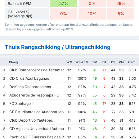
57%
0%
29%
Balbezit GEM
Gelijkspel %
0%
10%
5%
(volledige tijd)
Sommige gegevens worden afgerond naar het dichtstbijzijnde percentage, en kunnen
daarom bij elkaar opgeteld uitkomen op 101%.
Thuis Rangschikking / Uitrangschikking
Ploeg
WG
Winst %
DV
DT
DS
Ptn
Gem.
Club Bombarderos de Tecamac
1
12
92%
61
17
44
33
6.50
CD Cruz Azul Lagunas
2
11
100%
49
6
43
33
5.00
Delfines Coatzacoalcos
3
12
92%
50
7
43
33
4.75
Azucareros de Tezonapa FC
4
12
92%
35
6
29
33
3.42
FC Santiago II
5
12
92%
45
17
28
33
5.17
CF Estudiantes de Atlacomulco
6
11
100%
46
19
27
33
5.91
Club Deportivo Yautepec
7
11
91%
43
3
40
31
4.18
CD Aguilas Universidad Autonoma de Guerrero
8
11
91%
48
9
39
31
5.18
Pachuca CF Fuerzas Basicas Pachuca CF III
9
12
83%
54
15
39
31
5.75