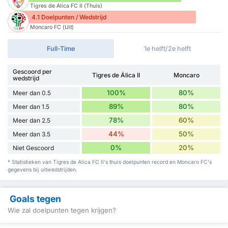
Tigres de Alica FC II (Thuis)
4.1 Doelpunten / Wedstrijd
Moncaro FC (Uit)
Full-Time
1e helft/2e helft
Gescoord per
Tigres de Álica II
Moncaro
wedstrijd
100%
80%
Meer dan 0.5
89%
80%
Meer dan 1.5
78%
60%
Meer dan 2.5
44%
50%
Meer dan 3.5
0%
20%
Niet Gescoord
* Statistieken van Tigres de Alica FC II's thuis doelpunten record en Moncaro FC's
gegevens bij uitwedstrijden.
Goals tegen
Wie zal doelpunten tegen krijgen?