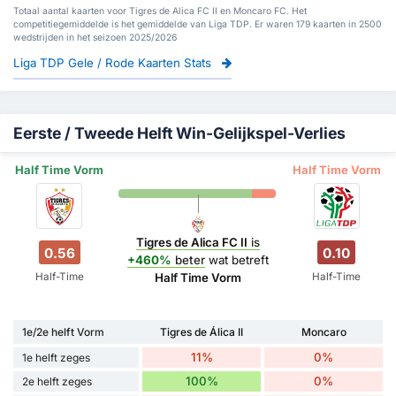
Totaal aantal kaarten voor Tigres de Alica FC II en Moncaro FC. Het
competitiegemiddelde is het gemiddelde van Liga TDP. Er waren 179 kaarten in 2500
wedstrijden in het seizoen 2025/2026
Liga TDP Gele / Rode Kaarten Stats
Eerste / Tweede Helft Win-Gelijkspel-Verlies
Half Time Vorm
Half Time Vorm
Tigres de Alica FC II
is
0.56
0.10
+460%
beter
wat betreft
Half-Time
Half-Time
Half Time Vorm
1e/2e helft Vorm
Tigres de Álica II
Moncaro
11%
0%
1e helft zeges
100%
0%
2e helft zeges