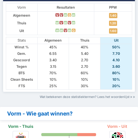
Vorm
Resultaten
PPW
Algemeen
V
V
W
G
W
1.40
Thuis
W
V
W
V
W
1.20
Uit
W
W
V
W
G
1.60
Stats
Algemeen
Thuis
Uit
Winst %
45%
40%
50%
Gem.
6.55
5.40
7.70
Gescoord
3.40
2.70
4.10
Tegen
3.15
2.70
3.60
BTS
70%
60%
80%
Clean Sheets
10%
10%
10%
FTS
25%
30%
20%
Wat betekenen deze statistiektermen? Lees het woordenlijst
Vorm - Wie gaat winnen?
Vorm - Thuis
Vorm - Uit