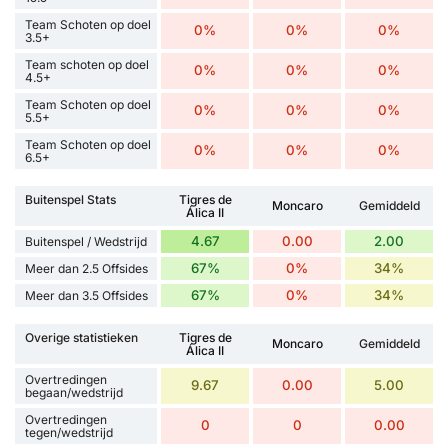
Team Schoten op doel
0%
0%
0%
3.5+
Team schoten op doel
0%
0%
0%
4.5+
Team Schoten op doel
0%
0%
0%
5.5+
Team Schoten op doel
0%
0%
0%
6.5+
Buitenspel Stats
Tigres de
Moncaro
Gemiddeld
Álica II
4.67
0.00
2.00
Buitenspel / Wedstrijd
67%
0%
34%
Meer dan 2.5 Offsides
67%
0%
34%
Meer dan 3.5 Offsides
Overige statistieken
Tigres de
Moncaro
Gemiddeld
Álica II
Overtredingen
9.67
0.00
5.00
begaan/wedstrijd
Overtredingen
0
0
0.00
tegen/wedstrijd