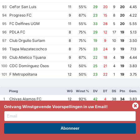
CeFor San Luis
93
11
55%
29
20
9
20
4.45
Progreso FC
94
9
67%
23
15
8
20
4.22
FC Delfines UGM
95
11
55%
33
28
5
20
5.55
PDLA FC
96
8
75%
29
12
17
19
5.13
Club Orgullo Surtam
97
8
75%
19
9
10
19
3.50
Tlapa Mazatecochco
98
8
75%
33
24
9
19
7.13
Club Atletico Tijuana
99
9
67%
22
18
4
19
4.44
CDC Dominguez Osos
100
12
50%
25
21
4
19
3.83
F Metropolitana
101
12
50%
23
22
1
19
3.75
Ploeg
WG
Winst %
DV
DT
DS
Ptn
Gem.
Chivas Alamos FC
1
12
92%
42
4
38
34
3.83
Ontvang Winstgevende Voorspellingen in uw Email!
Club Deportivo Yautepec
2
12
92%
49
19
30
33
5.67
Club Lechuzas UPGCH
3
12
92%
33
8
25
33
3.42
Halcones Negros FC
4
12
83%
66
10
56
31
6.33
FC Diablos Tesistan
WORD PREMIUM EN PROFITEER NU!
5
12
83%
53
16
37
31
5.75