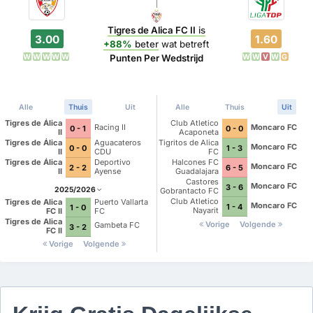
Tigres de Alica FC II
is
3.00
1.60
+88%
beter
wat betreft
W
W
W
W
W
W
W
V
W
G
Punten Per Wedstrijd
Alle
Thuis
Uit
Alle
Thuis
Uit
Tigres de Álica
Club Atletico
Racing II
Moncaro FC
0 - 1
0 - 0
II
Acaponeta
Tigres de Álica
Aguacateros
Tigritos de Alica
Moncaro FC
0 - 0
1 - 3
II
CDU
FC
Tigres de Álica
Deportivo
Halcones FC
Moncaro FC
2 - 2
6 - 5
II
Ayense
Guadalajara
Castores
Moncaro FC
3 - 6
2025/2026
Gobrantacto FC
Club Atletico
Tigres de Alica
Puerto Vallarta
Moncaro FC
1 - 4
1 - 0
Nayarit
FC II
FC
Tigres de Alica
Vorige
Volgende
Gambeta FC
3 - 2
FC II
Vorige
Volgende