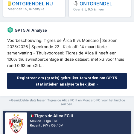
ONTGRENDEL NU
ONTGRENDEL
Meer dan 1.5, 1e helft/2e
Over 8.5, 9.5 & meer
helft & meer
GPT5 AI Analyse
Voorbeschouwing: Tigres de Álica II vs Moncaro | Seizoen
2025/2026 | Speelronde 22 | Kick-off: 14 maart Korte
samenvatting - Thuisvoordeel: Tigres de Álica II heeft een
100% thuiswinstpercentage in deze dataset, met xG voor thuis
rond 0.93 en xG t...
Registreer om (gratis) gebruiker te worden om GPT5
statistieken analyse te bekijken »
*Gemiddelde stats tussen Tigres de Alica FC II en Moncaro FC voor het huidige
seizoen.
Tigres de Alica FC II
Mexico - Liga TDP
Recent : 9W / 0G / 0V