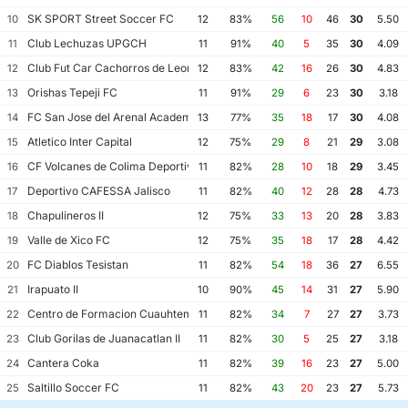
SK SPORT Street Soccer FC
10
12
83%
56
10
46
30
5.50
Club Lechuzas UPGCH
11
11
91%
40
5
35
30
4.09
Club Fut Car Cachorros de Leon
12
12
83%
42
16
26
30
4.83
Orishas Tepeji FC
13
11
91%
29
6
23
30
3.18
FC San Jose del Arenal Academia America Leyendas
14
13
77%
35
18
17
30
4.08
Atletico Inter Capital
15
12
75%
29
8
21
29
3.08
CF Volcanes de Colima Deportivo Tala
16
11
82%
28
10
18
29
3.45
Deportivo CAFESSA Jalisco
17
11
82%
40
12
28
28
4.73
Chapulineros II
18
12
75%
33
13
20
28
3.83
Valle de Xico FC
19
12
75%
35
18
17
28
4.42
FC Diablos Tesistan
20
11
82%
54
18
36
27
6.55
Irapuato II
21
10
90%
45
14
31
27
5.90
Centro de Formacion Cuauhtemoc Blanco
22
11
82%
34
7
27
27
3.73
Club Gorilas de Juanacatlan II
23
11
82%
30
5
25
27
3.18
Cantera Coka
24
11
82%
39
16
23
27
5.00
Saltillo Soccer FC
25
11
82%
43
20
23
27
5.73