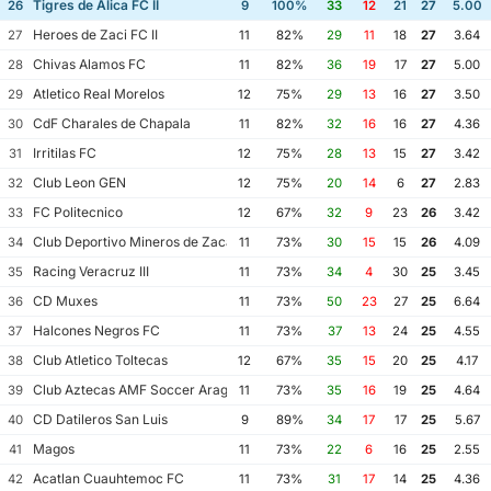
Tigres de Alica FC II
26
9
100%
33
12
21
27
5.00
Heroes de Zaci FC II
27
11
82%
29
11
18
27
3.64
Chivas Alamos FC
28
11
82%
36
19
17
27
5.00
Atletico Real Morelos
29
12
75%
29
13
16
27
3.50
CdF Charales de Chapala
30
11
82%
32
16
16
27
4.36
Irritilas FC
31
12
75%
28
13
15
27
3.42
Club Leon GEN
32
12
75%
20
14
6
27
2.83
FC Politecnico
33
12
67%
32
9
23
26
3.42
Club Deportivo Mineros de Zacatecas II
34
11
73%
30
15
15
26
4.09
Racing Veracruz III
35
11
73%
34
4
30
25
3.45
CD Muxes
36
11
73%
50
23
27
25
6.64
Halcones Negros FC
37
11
73%
37
13
24
25
4.55
Club Atletico Toltecas
38
12
67%
35
15
20
25
4.17
Club Aztecas AMF Soccer Aragon
39
11
73%
35
16
19
25
4.64
CD Datileros San Luis
40
9
89%
34
17
17
25
5.67
Magos
41
11
73%
22
6
16
25
2.55
Acatlan Cuauhtemoc FC
42
11
73%
31
17
14
25
4.36