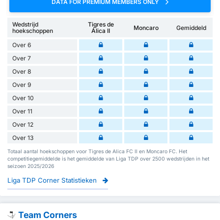
DATA FOR PREMIUM MEMBERS ONLY
Wedstrijd
Tigres de
Moncaro
Gemiddeld
hoekschoppen
Álica II
Over 6
Over 7
Over 8
Over 9
Over 10
Over 11
Over 12
Over 13
Totaal aantal hoekschoppen voor Tigres de Alica FC II en Moncaro FC. Het
competitiegemiddelde is het gemiddelde van Liga TDP over 2500 wedstrijden in het
seizoen 2025/2026
Liga TDP Corner Statistieken
Team Corners