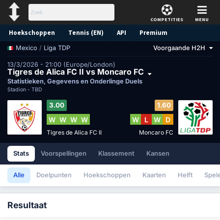
COMPETITIES
MENU
Hoekschoppen
Tennis (EN)
API
Premium
/
Liga TDP
Voorgaande H2H
Mexico
Voorspelling
13/3/2026 - 21:00 (Europe/London)
Tigres de Alica FC II vs Moncaro FC
Statistieken, Gegevens en Onderlinge Duels
Stadion -
TBD
3.00
1.60
W
W
W
W
W
L
W
D
Tigres de Alica FC II
Moncaro FC
Stats
Voorspellingen
Klassement
Kansen
Alle
Doelpunten
Hoekschoppen
Kaarten
Helft
Spel
Resultaat