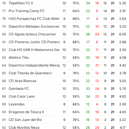
Tepatitlan FC II
76
10
70%
34
19
15
21
5.30
Pro Training Camp FC
77
11
64%
23
9
14
21
2.91
H2O Purepechas FC Club Atletico Morelia II
78
8
88%
17
4
13
21
2.63
Deportivo Metepec Eurosoccer FC
79
10
70%
22
10
12
21
3.20
CD Aguila Azteca Chocaman
80
10
70%
36
24
12
21
6.00
CD Pioneros Junior CD Pioneros de Cancun II
81
8
88%
17
6
11
21
2.88
Club HO GAR H Matamoros Gavilanes FC Matamoros II
82
10
70%
22
11
11
21
3.30
Atletico Tibu
83
12
58%
30
19
11
21
4.08
Deportivo Independiente Mexiquense
84
12
58%
32
21
11
21
4.42
Club Titanes de Queretaro
85
9
78%
22
12
10
21
3.78
CD Aves Blancas
86
10
70%
22
13
9
21
3.50
Gambeta FC
87
10
70%
33
24
9
21
5.70
Club Calor Leon
88
12
58%
34
25
9
21
4.92
Leyendas
89
8
88%
12
4
8
21
2.00
Dragones de Toluca II
90
11
64%
25
19
6
21
4.00
CD San Juan del Rio
91
9
78%
16
13
3
21
3.22
Club Novillos Neza
92
12
58%
26
24
2
21
4.17