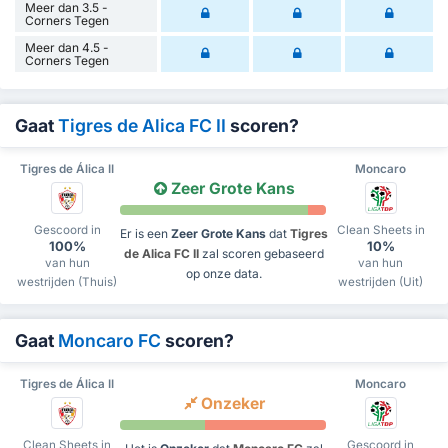
Meer dan 3.5 -
Corners Tegen
Meer dan 4.5 -
Corners Tegen
Gaat
Tigres de Alica FC II
scoren?
Tigres de Álica II
Moncaro
Zeer Grote Kans
Gescoord in
Clean Sheets in
Er is een
Zeer Grote Kans
dat
Tigres
100%
10%
de Alica FC II
zal scoren gebaseerd
van hun
van hun
op onze data.
westrijden (Thuis)
westrijden (Uit)
Gaat
Moncaro FC
scoren?
Tigres de Álica II
Moncaro
Onzeker
Clean Sheets in
Gescoord in