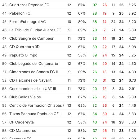
Guerreros Reynosa FC
43
12
67%
37
26
11
25
5.25
Pabellon FC
44
12
67%
28
19
9
25
3.92
FormaFutIntegral AC
45
10
80%
38
14
24
24
5.20
La Tribu de Ciudad Juarez FC
46
9
89%
28
7
21
24
3.89
Club Sangre de Campeon
47
11
73%
33
14
19
24
4.27
CD Queretaro 3D
48
12
67%
39
22
17
24
5.08
Irapuato Olimpo
49
12
58%
39
24
15
24
5.25
Club Legado del Centenario
50
12
67%
34
20
14
24
4.50
Cimarrones de Sonora FC II
51
9
89%
26
13
13
24
4.33
CD Halcones de Nayarit
52
11
73%
43
31
12
24
6.73
Correcaminos de la UAT III
53
11
73%
20
12
8
24
2.91
Club Gallos Viejos
54
13
62%
25
19
6
24
3.38
Centro de Formacion Chiapas Futbol
55
13
62%
32
26
6
24
4.46
Tuzos Pachuca Pachuca CF II
56
12
67%
34
30
4
24
5.33
CF Cadereyta
57
12
58%
40
24
16
23
5.33
CD Matamoros
58
12
58%
37
26
11
23
5.25
Ecatepec FC
59
12
58%
42
17
25
22
4.92