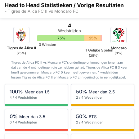
Head to Head Statistieken / Vorige Resultaten
- Tigres de Alica FC II vs Moncaro FC
4
Wedstrijden
75%
25%
0%
3 Winsten
Tigres de Álica II
Moncaro
1 Gelijke Spelen
(75%)
(0%)
(25%)
Tigres de Alica FC II vs Moncaro FC's onderlinge ontmoetingen tonen aan
dat van de 4 ontmoetingen die ze hebben gehad, Tigres de Alica FC II 3 keer
heeft gewonnen en Moncaro FC 0 keer heeft gewonnen. 1 wedstrijden
tussen Tigres de Alica FC II en Moncaro FC zijn geëindigd in een gelijkspel.
100%
50%
Meer dan 1.5
Meer dan 2.5
4 / 4 Wedstrijden
2 / 4 Wedstrijden
0%
50%
Meer dan 3.5
BTS
0 / 4 Wedstrijden
2 / 4 Wedstrijden