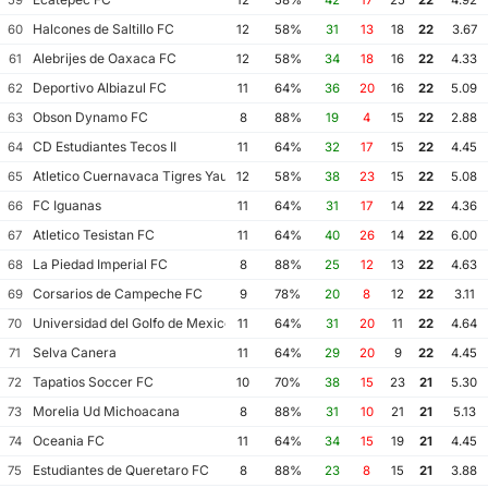
Halcones de Saltillo FC
60
12
58%
31
13
18
22
3.67
Alebrijes de Oaxaca FC
61
12
58%
34
18
16
22
4.33
Deportivo Albiazul FC
62
11
64%
36
20
16
22
5.09
Obson Dynamo FC
63
8
88%
19
4
15
22
2.88
CD Estudiantes Tecos II
64
11
64%
32
17
15
22
4.45
Atletico Cuernavaca Tigres Yautepec
65
12
58%
38
23
15
22
5.08
FC Iguanas
66
11
64%
31
17
14
22
4.36
Atletico Tesistan FC
67
11
64%
40
26
14
22
6.00
La Piedad Imperial FC
68
8
88%
25
12
13
22
4.63
Corsarios de Campeche FC
69
9
78%
20
8
12
22
3.11
Universidad del Golfo de Mexico FC
70
11
64%
31
20
11
22
4.64
Selva Canera
71
11
64%
29
20
9
22
4.45
Tapatios Soccer FC
72
10
70%
38
15
23
21
5.30
Morelia Ud Michoacana
73
8
88%
31
10
21
21
5.13
Oceania FC
74
11
64%
34
15
19
21
4.45
Estudiantes de Queretaro FC
75
8
88%
23
8
15
21
3.88