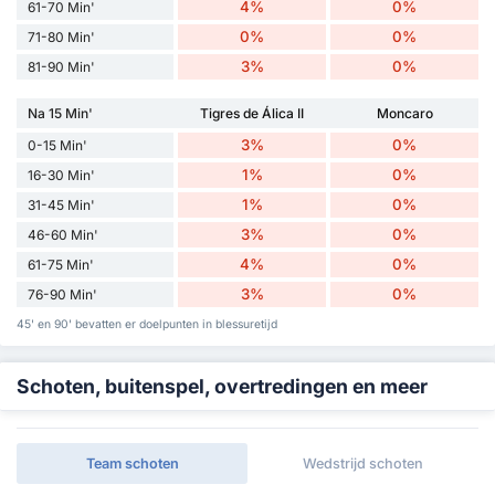
4%
0%
61-70 Min'
0%
0%
71-80 Min'
3%
0%
81-90 Min'
Na 15 Min'
Tigres de Álica II
Moncaro
3%
0%
0-15 Min'
1%
0%
16-30 Min'
1%
0%
31-45 Min'
3%
0%
46-60 Min'
4%
0%
61-75 Min'
3%
0%
76-90 Min'
45' en 90' bevatten er doelpunten in blessuretijd
Schoten, buitenspel, overtredingen en meer
Team schoten
Wedstrijd schoten