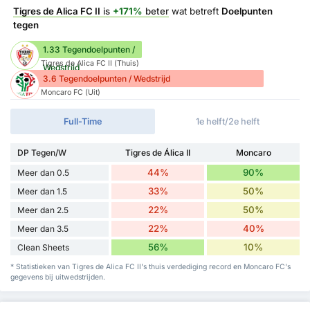
Tigres de Alica FC II
is
+171%
beter
wat betreft
Doelpunten
tegen
1.33 Tegendoelpunten /
Tigres de Alica FC II (Thuis)
Wedstrijd
3.6 Tegendoelpunten / Wedstrijd
Moncaro FC (Uit)
Full-Time
1e helft/2e helft
DP Tegen/W
Tigres de Álica II
Moncaro
44%
90%
Meer dan 0.5
33%
50%
Meer dan 1.5
22%
50%
Meer dan 2.5
22%
40%
Meer dan 3.5
56%
10%
Clean Sheets
* Statistieken van Tigres de Alica FC II's thuis verdediging record en Moncaro FC's
gegevens bij uitwedstrijden.