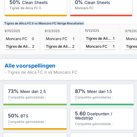
50%
0%
Clean Sheets
Clean Sheets
Tigres de Alica FC II
Moncaro FC
Tigres de Alica FC II vs Moncaro FC Vorige Resultaten
11/1/2025
9/11/2025
9/3/2025
3/11/20
Tigres de Alica FC II
1
Moncaro FC
0
Moncaro FC
1
Monca
Tigres de Alica FC II
2
Tigres de Alica FC II
2
Moncaro FC
1
Alle voorspellingen
- Tigres de Alica FC II vs Moncaro FC
73%
87%
Meer dan 2.5
Meer dan 1.5
Competitie gemiddelde :
Competitie gemiddelde :
70%
83%
5.60
Doelpunten /
50%
BTS
Wedstrijd
Competitie gemiddelde :
Competitie gemiddelde :
54%
4.36