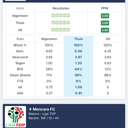
Vorm
Resultaten
PPW
Algemeen
W
W
W
W
W
3.00
Thuis
W
W
W
W
W
3.00
Uit
W
W
W
W
W
3.00
Stats
Algemeen
Thuis
Uit
Winst %
100%
100%
100%
Gem.
4.65
5.00
4.25
Gescoord
3.65
3.67
3.63
Tegen
1.00
1.33
0.63
BTS
29%
44%
13%
Clean Sheets
71%
56%
88%
FTS
0%
0%
0%
xG
0.73
1.06
0
xGA
0.27
0.61
0
Moncaro FC
Mexico - Liga TDP
Recent : 5W / 1G / 4V