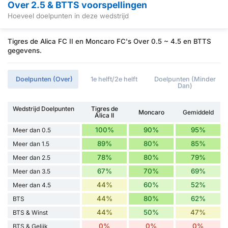
Over 2.5 & BTTS voorspellingen
Hoeveel doelpunten in deze wedstrijd
Tigres de Alica FC II en Moncaro FC's Over 0.5 ~ 4.5 en BTTS
gegevens.
Doelpunten (Over)
1e helft/2e helft
Doelpunten (Minder
Dan)
Wedstrijd Doelpunten
Tigres de
Moncaro
Gemiddeld
Álica II
100%
90%
95%
Meer dan 0.5
89%
80%
85%
Meer dan 1.5
78%
80%
79%
Meer dan 2.5
67%
70%
69%
Meer dan 3.5
44%
60%
52%
Meer dan 4.5
44%
80%
62%
BTS
44%
50%
47%
BTS & Winst
0%
0%
0%
BTS & Gelijk