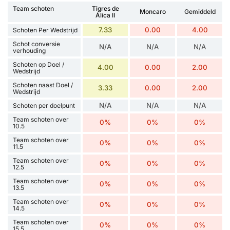
Team schoten
Tigres de
Moncaro
Gemiddeld
Álica II
7.33
0.00
4.00
Schoten Per Wedstrijd
Schot conversie
N/A
N/A
N/A
verhouding
Schoten op Doel /
4.00
0.00
2.00
Wedstrijd
Schoten naast Doel /
3.33
0.00
2.00
Wedstrijd
N/A
N/A
N/A
Schoten per doelpunt
Team schoten over
0%
0%
0%
10.5
Team schoten over
0%
0%
0%
11.5
Team schoten over
0%
0%
0%
12.5
Team schoten over
0%
0%
0%
13.5
Team schoten over
0%
0%
0%
14.5
Team schoten over
0%
0%
0%
15.5