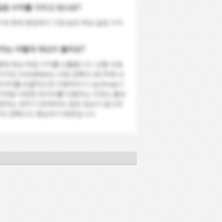
실점 수치를 가지고 있나요?
0 로 현재 원정에서 가장 높은 예상 실점 수치
득점 수치는 어떻게 계산이 될까요?
을 통해 예상 득점 수치를 산출합니다. 보통 슈팅
 FootyStats는 슈팅 정확도 (유/무효 슈
이터를 포괄적으로 이용하여 3. Lig Group 3
 이처럼 다양한 데이터를 이용하는 이유는 좋은
못하는 경우가 존재하며, 많은 정보가 참고되
득점 수치의 정확도도 향상되기 때문입니다.