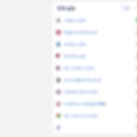
전체 실점
이전
기레순스포르
존굴닥 코무르스포르
파자르스포르
뒤즈케스포르
예니 오르두스포르
파스타 벨레디예스포르
아르트빈 호파스포르
카라데니즈 에레글리 BSK
예니 아마시아스포르