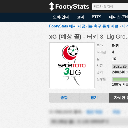
오버/언더
코너
BTTS
테니스 (EN
FootyStats 에서 제공되는 축구 통계 자료
›
터
xG (예상 골)
- 터키 3. Lig Gro
터키
국가
4
디비전
16
팀
시즌
2025/2
240/240
경기
치
진행률
100%
완
종합
경기
자세한 
이 카테고리의 통계 :
평균 득점
-
득점
XG (예상 골) - 3. LIG GROUP 3