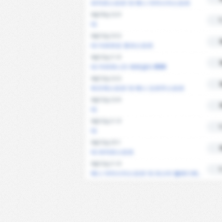
파자르스포르 대 예니 아마시아스포르
4월18일 | 2-3
대
4월12일 | 3-2
대 아르트빈 호파스포르
4월12일 | 1-0
대 카라데니즈 에레글리 BSK
4월12일 | 2-2
뒤즈케스포르 대 예니 오르두스포르
4월12일 | 2-0
대
4월12일 | 1-3
대
4월12일 | 0-1
대 파자르스포르
4월12일 | 1-0
예니 아마시아스포르 대 파스타 벨레디예스포르