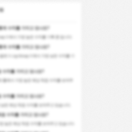
득점
 통계 수치를 가지고 있나요?
Group 3 에서 가장 높은 수치를 기록 중 입니다.
 통계 수치를 가지고 있나요?
골로 3. Lig Group 3 에서 가장 낮은 수치를 기
점 수치를 가지고 있나요?
현재 홈에서 가장 높은 예상 득점 수치를 보여주
점 수치를 가지고 있나요?
장 낮은 예상 득점 수치를 보여주고 있습니다.
득점 수치를 가지고 있나요?
가장 높은 예상 득점 수치를 보여주고 있습니다.