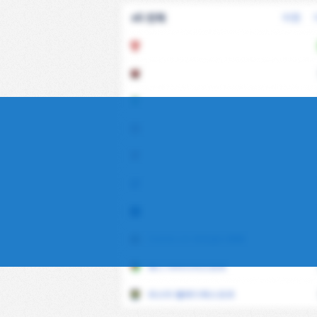
xG 전체
이전
카라데니즈 에레글리 BSK
예니 아마시아스포르
파스타 벨레디예스포르