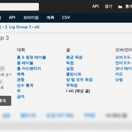
API
경기
통
)
API
프리미엄
예측
CSV
키
›
3. Lig Group 3
›
xG
up 3
대회
골
오버/언
홈 & 원정 테이블
평균 득점
오버 0.5
폼 테이블
득점
언더 0.5
6
홈 어드벤티지
실점
코너 테
예측
클린시트
카드
룬 경기
관중
양 팀 모두 득점
슈팅
선수 통계
무득점
료됨
무
xG (예상 골)
급여
통계
-
실점
-
클린시트
-
양 팀 모두 득점
-
무득점
-
xG (예상 골)