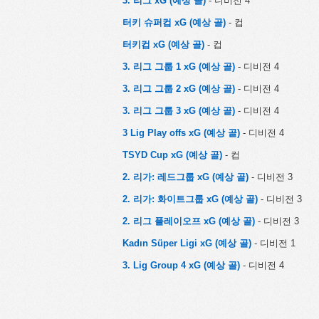
3. 리그 xG (예상 골)
- 디비전 4
터키 슈퍼컵 xG (예상 골)
- 컵
터키컵 xG (예상 골)
- 컵
3. 리그 그룹 1 xG (예상 골)
- 디비전 4
3. 리그 그룹 2 xG (예상 골)
- 디비전 4
3. 리그 그룹 3 xG (예상 골)
- 디비전 4
3 Lig Play offs xG (예상 골)
- 디비전 4
TSYD Cup xG (예상 골)
- 컵
2. 리가: 레드그룹 xG (예상 골)
- 디비전 3
2. 리가: 화이트그룹 xG (예상 골)
- 디비전 3
2. 리그 플레이오프 xG (예상 골)
- 디비전 3
Kadın Süper Ligi xG (예상 골)
- 디비전 1
3. Lig Group 4 xG (예상 골)
- 디비전 4