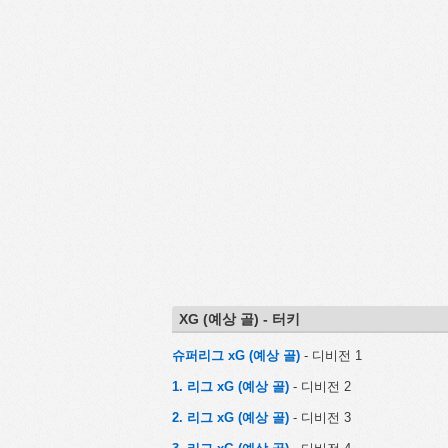
XG (예상 골) - 터키
슈퍼리그 xG (예상 골)
- 디비전 1
1. 리그 xG (예상 골)
- 디비전 2
2. 리그 xG (예상 골)
- 디비전 3