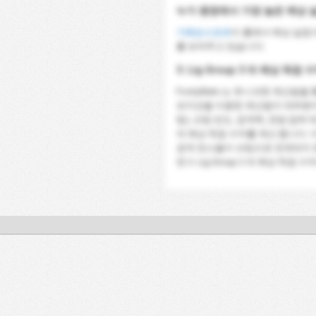
누가 원정에서 가장 높은 예상 
기레순스포르
이 홈에서 예상 실점 
를 보여주고 있습니다.
3. Lig Group 3 의 예상 
FootyStats 는 유니크한 계산법
포지션을 이용한 계산법이 대부분이지만,
팅), 슈팅 빈도, 공격력, 전방 압박 데
의 예상 득점 수치를 계산 합니다.
공격 찬스들이 슈팅으로 연계되지 
면 3. Lig Group 3 의 예상 