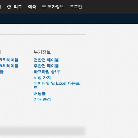
계
리그
예측
부가정보
로그인
더
부가정보
~5.5 테이블
전반전 테이블
~5.5 테이블
후반전 테이블
이블
하프타임 승/무
시장 가치
데이터셋 및 Excel 다운로
드
배당률
기대 승점