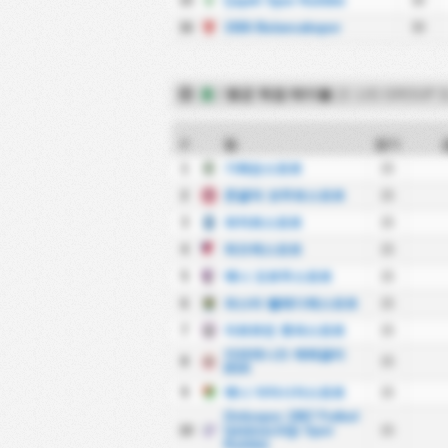
15
Çayeli Spor Kulübü
30
16
1926 Bulancakspor
30
홈
/
평균 득점 테이블
(3. LIG GROUP 3
#
팀
경기
1
기레순스포르
15
2
존굴닥 코무르스포르
15
3
파자르스포르
15
4
뒤즈케스포르
15
5
예니 오르두스포르
15
6
파스타 벨레디예스포르
15
7
아르트빈 호파스포르
15
카라데니즈 에레글리
8
15
BSK
9
예니 아마시아스포르
15
Orduspor 1967 Futbol
10
İşletmeciliği Spor
15
Kulübü