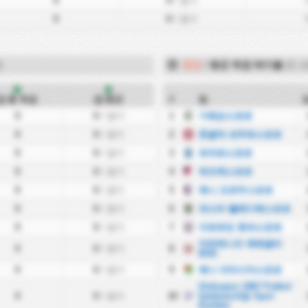
0
0
/ 경기
0
0
/ 경기
)
원정
/
평균 득점 테이블
(3. 
홈
홈
총 득점
평균
#
팀
0
0
/ 경기
1
기레순스포르
0
0
/ 경기
2
존굴닥 코무르스포르
0
0
/ 경기
3
파자르스포르
0
0
/ 경기
4
뒤즈케스포르
0
0
/ 경기
5
예니 오르두스포르
0
0
/ 경기
6
파스타 벨레디예스포르
0
0
/ 경기
7
아르트빈 호파스포르
카라데니즈 에레글리
0
0
/ 경기
8
BSK
0
0
/ 경기
9
예니 아마시아스포르
Orduspor 1967 Futbol
0
0
/ 경기
10
İşletmeciliği Spor
Kulübü