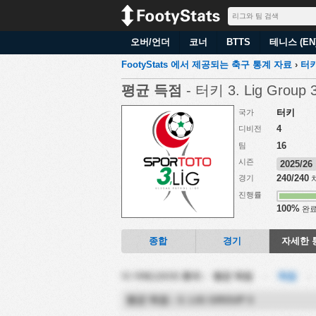
오버/언더
코너
BTTS
테니스 (EN
FootyStats 에서 제공되는 축구 통계 자료
›
터
평균 득점
- 터키 3. Lig Group 
터키
국가
4
디비전
16
팀
시즌
2025/2
240/240
경기
치
진행률
100%
완
종합
경기
자세한 
이 카테고리의 통계 :
평균 득점
-
득점
평균 득점 - 3. LIG GROUP 3