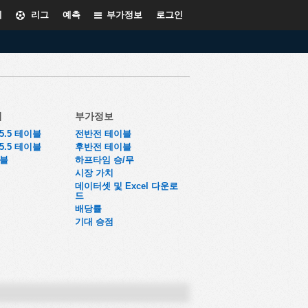
계
리그
예측
부가정보
로그인
더
부가정보
~5.5 테이블
전반전 테이블
~5.5 테이블
후반전 테이블
이블
하프타임 승/무
시장 가치
데이터셋 및 Excel 다운로
드
배당률
기대 승점