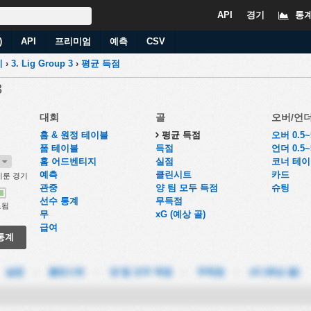
API
경기
통
)
API
프리미엄
예측
CSV
키
›
3. Lig Group 3
›
평균 득점
3
대회
골
오버/언
홈 & 원정 테이블
평균 득점
오버 0.5
폼 테이블
득점
언더 0.5
6
홈 어드벤티지
실점
코너 테
예측
클린시트
카드
룬 경기
관중
양 팀 모두 득점
슈팅
선수 통계
무득점
료됨
무
xG (예상 골)
급여
통계
-
실점
-
클린시트
-
양 팀 모두 득점
-
무득점
-
xG (예상 골)