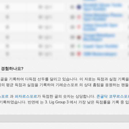
Karabük İdman Yurdu
0
0
/ 경기
11
Spor Kulübü
Tokat Belediye Plevne
0
0
/ 경기
12
Spor Kulübü
Sebat Gençlik Spor
0
0
/ 경기
13
Kulübü
Yozgat Belediyesi
0
0
/ 경기
14
Bozokspor
0
0
/ 경기
15
Çayeli Spor Kulübü
0
0
/ 경기
16
1926 Bulancakspor
골을 경험하나요?
 0 골을 기록하여 다득점 선두를 달리고 있습니다. 이 자료는 득점과 실점 기록
 골의 평균 득점과 실점을 기록하며 기레순스포르 의 상대 홈팀을 응원하는 팬
스포르
과
파자르스포르
가 득점한 골의 숫자는 상당합니다.
존굴닥 코무르스포
을 기록하였습니다. 반면에
는 3. Lig Group 3 에서 가장 낮은 득점률을 기록 중 입