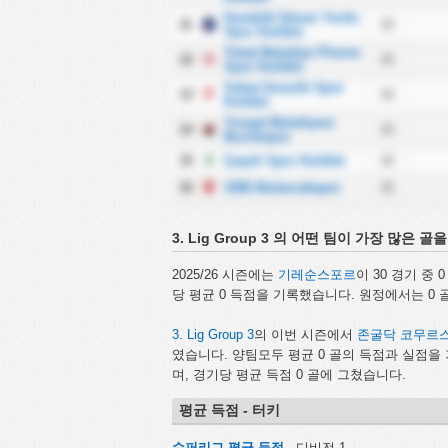
Karabük İdman Yurdu
11
15
Spor Kulübü
Tokat Belediye Plevne
12
15
Spor Kulübü
Sebat Gençlik Spor
13
15
Kulübü
Yozgat Belediyesi
14
15
Bozokspor
15
Çayeli Spor Kulübü
15
16
1926 Bulancakspor
15
3. Lig Group 3 의 어떤 팀이 가장 많은 
2025/26 시즌에는
기레순스포르
이 30 경기 중
당 평균 0 득점을 기록했습니다. 원정에서는 0
3. Lig Group 3
의 이번 시즌에서
존굴닥 코무르
였습니다. 양팀모두 평균 0 골의 득점과 실점
며, 경기당 평균 득점 0 골에 그쳤습니다.
평균 득점 - 터키
슈퍼리그 평균 득점
- 디비전 1