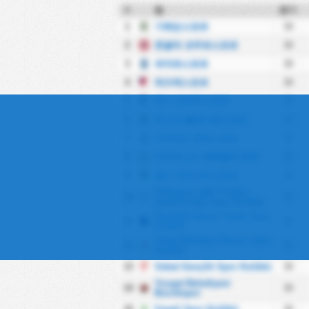
#
팀
경기
1
기레순스포르
30
2
존굴닥 코무르스포르
30
3
파자르스포르
30
4
뒤즈케스포르
30
5
예니 오르두스포르
30
6
파스타 벨레디예스포르
30
7
아르트빈 호파스포르
30
8
카라데니즈 에레글리 BSK
30
9
예니 아마시아스포르
30
Orduspor 1967 Futbol
10
30
İşletmeciliği Spor Kulübü
Karabük İdman Yurdu Spor
11
30
Kulübü
Tokat Belediye Plevne Spor
12
30
Kulübü
13
Sebat Gençlik Spor Kulübü
30
Yozgat Belediyesi
14
30
Bozokspor