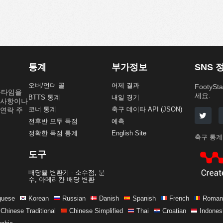
통계
부가정보
SNS 
오버/언더 골
어제 결과
Footy
/풀타임을
세요.
BTTS 통계
내일 경기
의사항이나
코너 통계
축구 데이타 API (JSON)
연락 주
전후반 모두 득점
예측
정확한 득점 통계
English Site
축구 통계
도구
배당율 변환기 - 소수점, 분
수, 아메리칸 배당 변환
guese
Korean
Russian
Danish
Spanish
French
Roman
Chinese Traditional
Chinese Simplified
Thai
Croatian
Indones