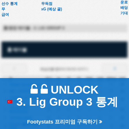
운로
선수 통계
무득점
배당
무
xG (예상 골)
기대
급여
홈/원정 테이블 - 3. LIG GROUP 3
홈 테이블
화살표를 탭하여 데이터 바꾸기.
팀
경기
승
무
패
득점
실점
골득실
승점
Sebat Gençlikspor
15
0
0
0
0
0
0
38
1
UNLOCK
예니 오르두스포르
15
0
0
0
0
0
0
34
2
카라데니즈 에레글
3. Lig Group 3 통계
15
0
0
0
0
0
0
32
3
리 BSK
Yozgat Bld
15
0
0
0
0
0
0
32
4
Bozokspor
뒤즈케스포르
15
0
0
0
0
0
0
31
5
Footystats 프리미엄 구독하기
파스타 벨레디예스
15
0
0
0
0
0
0
30
6
포르