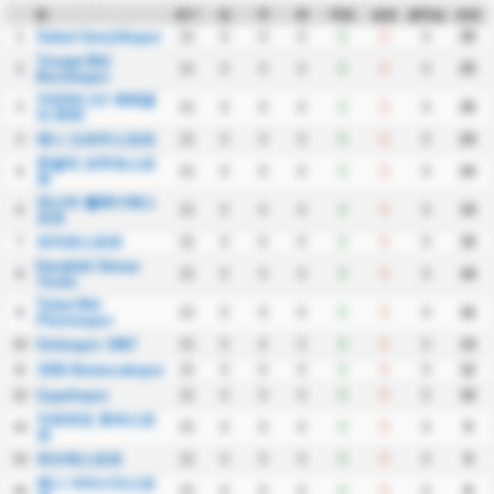
팀
경기
승
무
패
득점
실점
골득실
승점
Sebat Gençlikspor
15
0
0
0
0
0
0
29
1
Yozgat Bld
15
0
0
0
0
0
0
25
2
Bozokspor
카라데니즈 에레글
15
0
0
0
0
0
0
25
3
리 BSK
예니 오르두스포르
15
0
0
0
0
0
0
24
4
존굴닥 코무르스포
15
0
0
0
0
0
0
24
5
르
파스타 벨레디예스
15
0
0
0
0
0
0
19
6
포르
파자르스포르
15
0
0
0
0
0
0
19
7
Karabük İdman
15
0
0
0
0
0
0
18
8
Yurdu
Tokat Bld
15
0
0
0
0
0
0
16
9
Plevnespor
Orduspor 1967
15
0
0
0
0
0
0
14
10
1926 Bulancakspor
15
0
0
0
0
0
0
12
11
Çayelispor
15
0
0
0
0
0
0
10
12
아르트빈 호파스포
15
0
0
0
0
0
0
9
13
르
뒤즈케스포르
15
0
0
0
0
0
0
9
14
예니 아마시아스포
15
0
0
0
0
0
0
8
15