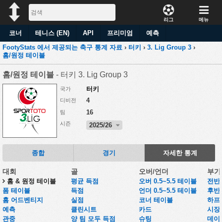
리그
메뉴
코너
테니스 (EN)
API
프리미엄
예측
FootyStats 에서 제공되는 축구 통계 자료
›
터키
›
3. Lig Group 3
›
홈/원정 테이블
홈/원정 테이블
- 터키 3. Lig Group 3
터키
국가
4
디비전
16
팀
시즌
2025/26
종합
경기
자세한 통계
대회
골
오버/언더
부가
홈 & 원정 테이블
평균 득점
오버 0.5~5.5 테이블
전반
폼 테이블
득점
언더 0.5~5.5 테이블
후반
홈 어드벤티지
실점
코너 테이블
하프
예측
클린시트
카드
시장
관중
양 팀 모두 득점
슈팅
데이터