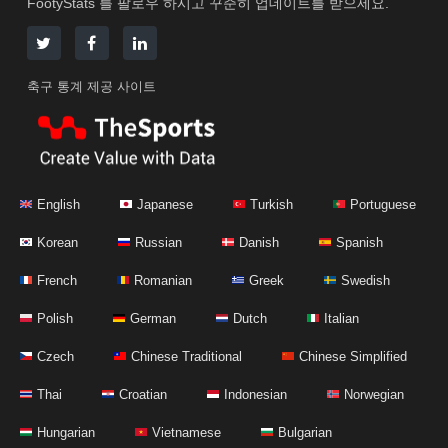
FootyStats 를 팔로우 하시고 꾸준히 업데이트를 받으세요.
축구 통계 제공 사이트
English
Japanese
Turkish
Portuguese
Korean
Russian
Danish
Spanish
French
Romanian
Greek
Swedish
Polish
German
Dutch
Italian
Czech
Chinese Traditional
Chinese Simplified
Thai
Croatian
Indonesian
Norwegian
Hungarian
Vietnamese
Bulgarian