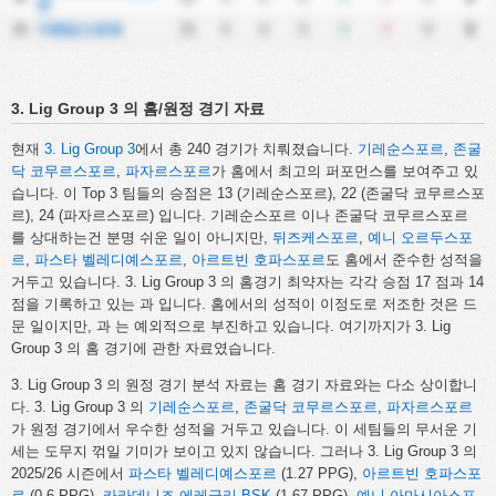
르
기레순스포르
15
0
0
0
0
0
0
8
16
3. Lig Group 3 의 홈/원정 경기 자료
현재
3. Lig Group 3
에서 총 240 경기가 치뤄졌습니다.
기레순스포르
,
존굴
닥 코무르스포르
,
파자르스포르
가 홈에서 최고의 퍼포먼스를 보여주고 있
습니다. 이 Top 3 팀들의 승점은 13 (기레순스포르), 22 (존굴닥 코무르스포
르), 24 (파자르스포르) 입니다. 기레순스포르 이나 존굴닥 코무르스포르
를 상대하는건 분명 쉬운 일이 아니지만,
뒤즈케스포르
,
예니 오르두스포
르
,
파스타 벨레디예스포르
,
아르트빈 호파스포르
도 홈에서 준수한 성적을
거두고 있습니다. 3. Lig Group 3 의 홈경기 최약자는 각각 승점 17 점과 14
점을 기록하고 있는
과
입니다. 홈에서의 성적이 이정도로 저조한 것은 드
문 일이지만,
과
는 예외적으로 부진하고 있습니다. 여기까지가 3. Lig
Group 3 의 홈 경기에 관한 자료였습니다.
3. Lig Group 3 의 원정 경기 분석 자료는 홈 경기 자료와는 다소 상이합니
다. 3. Lig Group 3 의
기레순스포르
,
존굴닥 코무르스포르
,
파자르스포르
가 원정 경기에서 우수한 성적을 거두고 있습니다. 이 세팀들의 무서운 기
세는 도무지 꺾일 기미가 보이고 있지 않습니다. 그러나 3. Lig Group 3 의
2025/26 시즌에서
파스타 벨레디예스포르
(1.27 PPG),
아르트빈 호파스포
르
(0.6 PPG),
카라데니즈 에레글리 BSK
(1.67 PPG),
예니 아마시아스포