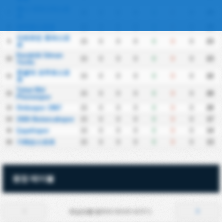
예니 아마시아스포
15
0
0
0
0
0
0
25
7
르
파자르스포르
15
0
0
0
0
0
0
24
8
아르트빈 호파스포
15
0
0
0
0
0
0
23
9
르
Karabük İdman
15
0
0
0
0
0
0
23
10
Yurdu
존굴닥 코무르스포
15
0
0
0
0
0
0
22
11
르
Tokat Bld
15
0
0
0
0
0
0
20
12
Plevnespor
Orduspor 1967
15
0
0
0
0
0
0
20
13
1926 Bulancakspor
15
0
0
0
0
0
0
17
14
Çayelispor
15
0
0
0
0
0
0
14
15
기레순스포르
15
0
0
0
0
0
0
13
16
원정 테이블
화살표를 탭하여 데이터 바꾸기.