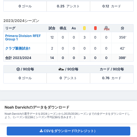
0
ゴール
0.25
アシスト
0.12
カード
2023/2024シーズン
リーグ
試合
得点
As
分
PEN
Primera Division RFEF
12
0
0
3
0
0
356'
Group 1
クラブ親善試合1
2
0
0
0
0
0
42'
合計 2023/2024
14
0
0
3
0
0
398'
/ 90分毎
/ 90分毎
カード / 90分毎
0
ゴール
0
アシスト
0.76
カード
Noah Darvichのデータをダウンロード
Noah Darvichの選手データを2024シーズンから2025/2026シーズンまでの全データをダウンロードし
よう。(シーズン全記録とシーズン平均記録を含みます。)
CSVをダウンロード(1クレジット）