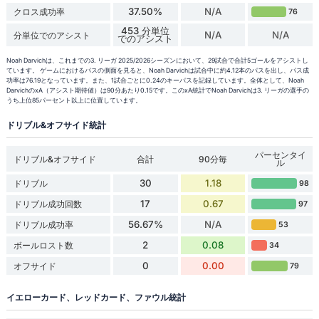
37.50%
N/A
クロス成功率
76
453 分単位
N/A
N/A
分単位でのアシスト
でのアシスト
Noah Darvichは、これまでの3. リーガ 2025/2026シーズンにおいて、29試合で合計5ゴールをアシストし
ています。 ゲームにおけるパスの側面を見ると、Noah Darvichは試合中に約4.12本のパスを出し、パス成
功率は76.19となっています。また、1試合ごとに0.24のキーパスを記録しています。全体として、Noah
DarvichのxA（アシスト期待値）は90分あたり0.15です。このxA統計でNoah Darvichは3. リーガの選手の
うち上位85パーセント以上に位置しています。
ドリブル&オフサイド統計
パーセンタイ
ドリブル&オフサイド
合計
90分毎
ル
30
1.18
ドリブル
98
17
0.67
ドリブル成功回数
97
56.67%
N/A
ドリブル成功率
53
2
0.08
ボールロスト数
34
0
0.00
オフサイド
79
イエローカード、レッドカード、ファウル統計