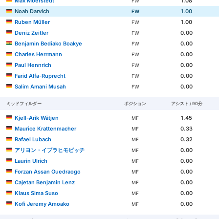
Max Moerstedt
1.08
FW
Noah Darvich
1.00
FW
Ruben Müller
1.00
FW
Deniz Zeitler
0.00
FW
Benjamin Bediako Boakye
0.00
FW
Charles Herrmann
0.00
FW
Paul Hennrich
0.00
FW
Farid Alfa-Ruprecht
0.00
FW
Salim Amani Musah
0.00
FW
ミッドフィルダー
ポジション
アシスト / 90分
Kjell-Arik Wätjen
1.45
MF
Maurice Krattenmacher
0.33
MF
Rafael Lubach
0.32
MF
アリヨン・イブラヒモビッチ
0.00
MF
Laurin Ulrich
0.00
MF
Forzan Assan Ouedraogo
0.00
MF
Cajetan Benjamin Lenz
0.00
MF
Klaus Sima Suso
0.00
MF
Kofi Jeremy Amoako
0.00
MF