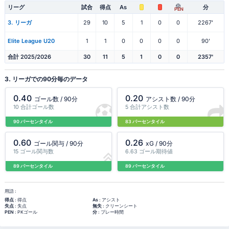
リーグ
試合
得点
As
分
PEN
3. リーガ
29
10
5
1
0
0
2267'
Elite League U20
1
1
0
0
0
0
90'
合計 2025/2026
30
11
5
1
0
0
2357'
3. リーガでの90分毎のデータ
0.40
0.20
ゴール数 / 90分
アシスト数 / 90分
10 合計ゴール数
5 合計アシスト数
90 パーセンタイル
83 パーセンタイル
0.60
0.26
ゴール関与 / 90分
xG / 90分
15 ゴール関与数
6.63 ゴール期待値
89 パーセンタイル
89 パーセンタイル
用語 :
得点
: 得点
As
: アシスト
失点
: 失点
無失
: クリーンシート
PEN
: PKゴール
分
: プレー時間