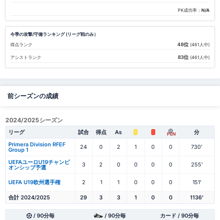
PK成功率：
N/A
今季の攻撃/守備ランキング (リーグ戦のみ）
48位
得点ランク
(461人中)
83位
アシストランク
(461人中)
前シーズンの成績
2024/2025シーズン
リーグ
試合
得点
As
分
PEN
Primera Division RFEF
24
0
2
1
0
0
730'
Group 1
UEFAユーロU19チャンピ
3
2
0
0
0
0
255'
オンシップ予選
UEFA U19欧州選手権
2
1
1
0
0
0
151'
合計 2024/2025
29
3
3
1
0
0
1136'
/ 90分毎
/ 90分毎
カード / 90分毎