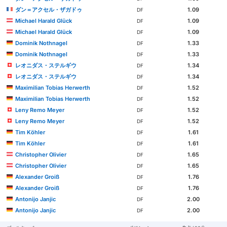
ダン＝アクセル・ザガドゥ
1.09
DF
Michael Harald Glück
1.09
DF
Michael Harald Glück
1.09
DF
Dominik Nothnagel
1.33
DF
Dominik Nothnagel
1.33
DF
レオニダス・ステルギウ
1.34
DF
レオニダス・ステルギウ
1.34
DF
Maximilian Tobias Herwerth
1.52
DF
Maximilian Tobias Herwerth
1.52
DF
Leny Remo Meyer
1.52
DF
Leny Remo Meyer
1.52
DF
Tim Köhler
1.61
DF
Tim Köhler
1.61
DF
Christopher Olivier
1.65
DF
Christopher Olivier
1.65
DF
Alexander Groiß
1.76
DF
Alexander Groiß
1.76
DF
Antonijo Janjic
2.00
DF
Antonijo Janjic
2.00
DF