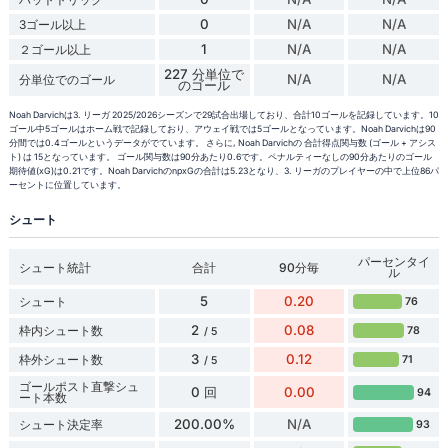
0
N/A
N/A
3ゴール以上
1
N/A
N/A
２ゴール以上
227 分単位で
N/A
N/A
分単位でのゴール
のゴール
Noah Darvichは3. リーガ 2025/2026シーズンで29試合出場しており、合計10ゴールを記録しています。10
ゴール中5ゴールはホーム戦で記録しており、アウェイ戦では5ゴールとなっています。Noah Darvichは90
分間では0.4ゴールというデータがでています。 さらに, Noah Darvichの 合計得点関与数 (ゴール + アシス
ト) は 15となっています。 ゴール関与数は90分あたり0.6です。ペナルティーなしの90分あたりのゴール
期待値(xG)は0.21です。Noah DarvichのnpxGの合計は5.23となり、3. リーガのプレイヤーの中で上位86パ
ーセントに位置しています。
シュート
パーセンタイ
シュート統計
合計
90分毎
ル
5
0.20
シュート
76
2
0.08
枠内シュート数
78
/ 5
3
0.12
枠外シュート数
71
/ 5
ゴールポスト直撃シュ
0 回
0.00
94
ート本数
200.00%
N/A
シュート決定率
93