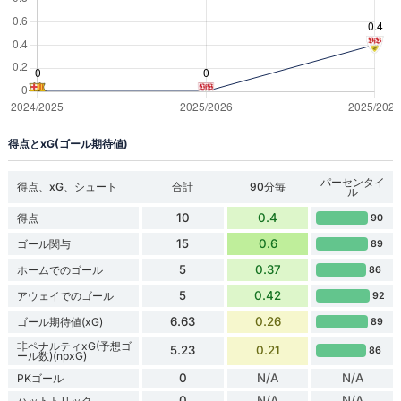
得点とxG(ゴール期待値)
パーセンタイ
得点、xG、シュート
合計
90分毎
ル
10
0.4
得点
90
15
0.6
ゴール関与
89
5
0.37
ホームでのゴール
86
5
0.42
アウェイでのゴール
92
6.63
0.26
ゴール期待値(xG)
89
非ペナルティxG(予想ゴ
5.23
0.21
86
ール数)(npxG)
0
N/A
N/A
PKゴール
0
N/A
N/A
ハットトリック