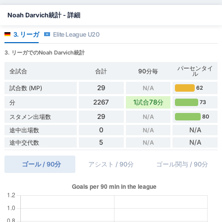
Noah Darvich統計 - 詳細
3. リーガ
Elite League U20
3. リーガでのNoah Darvich統計
パーセンタイ
全試合
合計
90分毎
ル
29
試合数 (MP)
N/A
62
2267
1試合78分
分
73
29
スタメン出場数
N/A
80
0
N/A
途中出場数
N/A
5
N/A
途中交代数
N/A
ゴール / 90分
アシスト / 90分
ゴール関与 / 90分