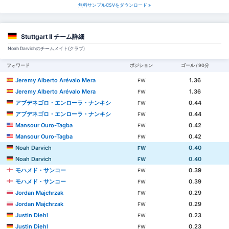
無料サンプルCSVをダウンロード »
Stuttgart II チーム詳細
Noah Darvichのチームメイト(クラブ)
フォワード
ポジション
ゴール / 90分
Jeremy Alberto Arévalo Mera
1.36
FW
Jeremy Alberto Arévalo Mera
1.36
FW
アブデネゴロ・エンローラ・ナンキシ
0.44
FW
アブデネゴロ・エンローラ・ナンキシ
0.44
FW
Mansour Ouro-Tagba
0.42
FW
Mansour Ouro-Tagba
0.42
FW
Noah Darvich
0.40
FW
Noah Darvich
0.40
FW
モハメド・サンコー
0.39
FW
モハメド・サンコー
0.39
FW
Jordan Majchrzak
0.29
FW
Jordan Majchrzak
0.29
FW
Justin Diehl
0.23
FW
Justin Diehl
0.23
FW