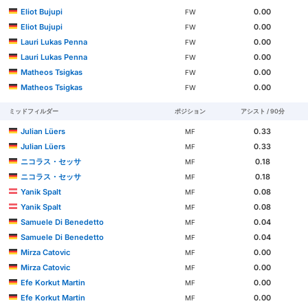
Eliot Bujupi
0.00
FW
Eliot Bujupi
0.00
FW
Lauri Lukas Penna
0.00
FW
Lauri Lukas Penna
0.00
FW
Matheos Tsigkas
0.00
FW
Matheos Tsigkas
0.00
FW
ミッドフィルダー
ポジション
アシスト / 90分
Julian Lüers
0.33
MF
Julian Lüers
0.33
MF
ニコラス・セッサ
0.18
MF
ニコラス・セッサ
0.18
MF
Yanik Spalt
0.08
MF
Yanik Spalt
0.08
MF
Samuele Di Benedetto
0.04
MF
Samuele Di Benedetto
0.04
MF
Mirza Catovic
0.00
MF
Mirza Catovic
0.00
MF
Efe Korkut Martin
0.00
MF
Efe Korkut Martin
0.00
MF