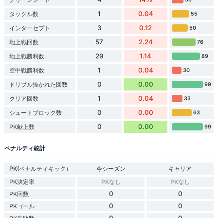
1
0.04
タックル数
55
3
0.12
インターセプト
50
57
2.24
地上戦回数
76
29
1.14
地上戦勝利数
89
1
0.04
空中戦勝利数
30
0
0.00
ドリブル抜かれた回数
99
1
0.04
クリア回数
33
0
0.00
シュートブロック数
63
0
0.00
PK献上数
99
ペナルティ統計
PK(ペナルティキック）
今シーズン
キャリア
PK決定率
PKなし
PKなし
0
0
PK回数
0
0
PKゴール