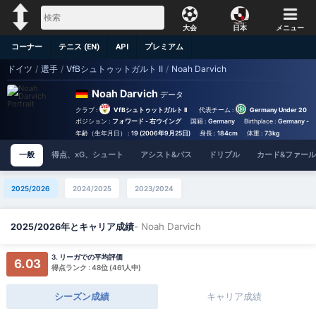
大会
日本
メニュー
コーナー
テニス (EN)
API
プレミアム
ドイツ
/
選手
/
VfBシュトゥットガルト II
/
Noah Darvich
Noah Darvich
データ
クラブ :
VfBシュトゥットガルト II
代表チーム :
Germany Under 20
ポジション :
フォワード - 右ウイング
国籍 :
Germany
Birthplace :
Germany - 
年齢（生年月日） :
19 (2006年9月25日)
身長 :
184cm
体重 :
73kg
一般
得点、xG、シュート
アシスト&パス
ドリブル
カード&ファール
2025/2026
2024/2025
2023/2024
- Noah Darvich
2025/2026年とキャリア成績
3. リーガでの平均評価
6.03
得点ランク : 48位 (461人中)
シーズン成績
キャリア成績