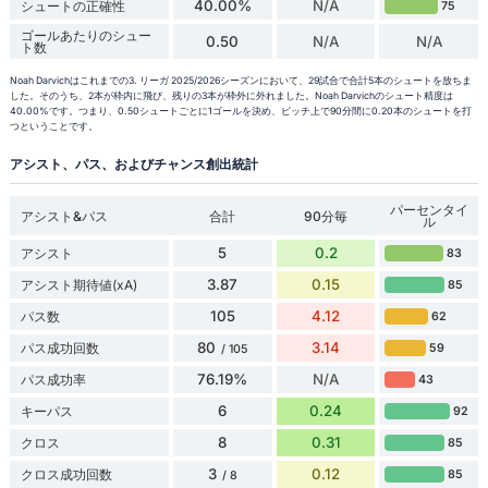
40.00%
N/A
シュートの正確性
75
ゴールあたりのシュー
0.50
N/A
N/A
ト数
Noah Darvichはこれまでの3. リーガ 2025/2026シーズンにおいて、29試合で合計5本のシュートを放ちま
した。そのうち、2本が枠内に飛び、残りの3本が枠外に外れました。Noah Darvichのシュート精度は
40.00%です。つまり、0.50シュートごとに1ゴールを決め、ピッチ上で90分間に0.20本のシュートを打
つということです。
アシスト、パス、およびチャンス創出統計
パーセンタイ
アシスト&パス
合計
90分毎
ル
5
0.2
アシスト
83
3.87
0.15
アシスト期待値(xA)
85
105
4.12
パス数
62
80
3.14
パス成功回数
59
/ 105
76.19%
N/A
パス成功率
43
6
0.24
キーパス
92
8
0.31
クロス
85
3
0.12
クロス成功回数
85
/ 8