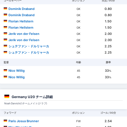
ゴールキーパー
ポジション
失点 / 90分
Dominik Draband
0.80
GK
Dominik Draband
0.80
GK
Florian Hellstern
1.50
GK
Florian Hellstern
1.50
GK
Jerik von der Felsen
2.00
GK
Jerik von der Felsen
2.00
GK
シュテファン・ドルリャーカ
2.25
GK
シュテファン・ドルリャーカ
2.25
GK
監督
年齢
勝率
Nico Willig
33
45
%
Nico Willig
33
45
%
Germany U20 チーム詳細
Noah Darvichのチームメイト(クラブ)
フォワード
ポジション
ゴール / 90分
Paris Josua Brunner
2.54
FW