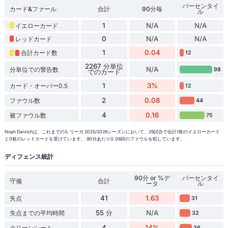
パーセンタイ
カード&ファール
合計
90分毎
ル
1
N/A
N/A
イエローカード
0
N/A
N/A
レッドカード
1
0.04
合計カード数
12
2267 分単位
N/A
分単位での警告数
98
でのカード
1
3%
カード・オーバー0.5
12
2
0.08
ファウル数
44
4
0.16
被ファウル数
75
Noah Darvichは、これまでの3. リーガ 2025/2026シーズンにおいて、29試合で合計1枚のイエローカード
と0枚のレッドカードを受けています。 90分あたり0.08回のファウルを犯しています。
ディフェンス統計
90分 or %デ
パーセンタイ
守備
合計
ータ
ル
41
1.63
失点
31
55 分
N/A
失点までの平均時間
32
4
14%
クリーンシート
36