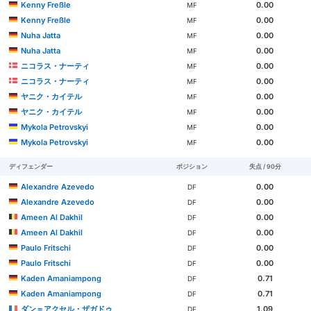
Kenny Freßle
0.00
MF
Kenny Freßle
0.00
MF
Nuha Jatta
0.00
MF
Nuha Jatta
0.00
MF
ニコラス・ナーティ
0.00
MF
ニコラス・ナーティ
0.00
MF
ヤニク・カイテル
0.00
MF
ヤニク・カイテル
0.00
MF
Mykola Petrovskyi
0.00
MF
Mykola Petrovskyi
0.00
MF
ディフェンダー
ポジション
失点 / 90分
Alexandre Azevedo
0.00
DF
Alexandre Azevedo
0.00
DF
Ameen Al Dakhil
0.00
DF
Ameen Al Dakhil
0.00
DF
Paulo Fritschi
0.00
DF
Paulo Fritschi
0.00
DF
Kaden Amaniampong
0.71
DF
Kaden Amaniampong
0.71
DF
ダン＝アクセル・ザガドゥ
1.09
DF