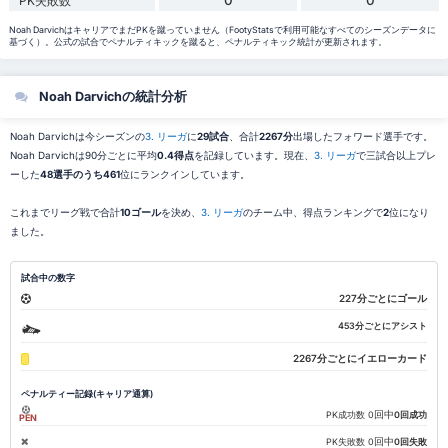
0
0
PK失敗数
Noah DarvichはキャリアでまだPKを蹴っていません（FootyStatsで利用可能なすべてのシーズンデータに
基づく）。公式の試合でペナルティキックを蹴ると、ペナルティキック統計が更新されます。
Noah Darvichの統計分析
Noah Darvichは今シーズンの
3. リーガ
に
29試合
、合計
2267分
出場したフォワード選手です。
Noah Darvichは90分ごとに平均
0.4得点
を記録しています。現在、
3. リーガ
で三試合以上プレ
ーした
48選手のうち461
位にランクインしています。
これまでリーグ戦で合計
10ゴール
を決め、
3. リーガ
のチーム中、得点ランキングで
2
位になり
ました。
試合中の数字
227分ごとにゴール
453分ごとにアシスト
2267分ごとにイエローカード
ペナルティー記録(キャリア通算)
回中
PK成功数
0
0回成功
PEN
回中
PK失敗数
0
0回失敗