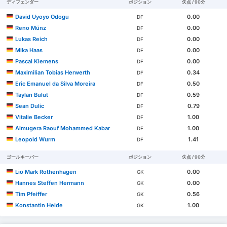
ディフェンダー
ポジション
失点 / 90分
David Uyoyo Odogu
0.00
DF
Reno Münz
0.00
DF
Lukas Reich
0.00
DF
Mika Haas
0.00
DF
Pascal Klemens
0.00
DF
Maximilian Tobias Herwerth
0.34
DF
Eric Emanuel da Silva Moreira
0.50
DF
Taylan Bulut
0.59
DF
Sean Dulic
0.79
DF
Vitalie Becker
1.00
DF
Almugera Raouf Mohammed Kabar
1.00
DF
Leopold Wurm
1.41
DF
ゴールキーパー
ポジション
失点 / 90分
Lio Mark Rothenhagen
0.00
GK
Hannes Steffen Hermann
0.00
GK
Tim Pfeiffer
0.56
GK
Konstantin Heide
1.00
GK