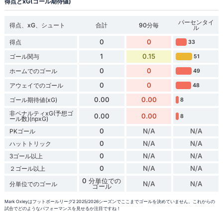
得点とxG(ゴール期待値)
パーセンタイ
得点、xG、シュート
合計
90分毎
ル
0
0
得点
33
1
0.15
ゴール関与
51
0
0
ホームでのゴール
49
0
0
アウェイでのゴール
48
0.00
0.00
ゴール期待値(xG)
8
非ペナルティxG(予想ゴ
0.00
0.00
8
ール数)(npxG)
0
N/A
N/A
PKゴール
0
N/A
N/A
ハットトリック
0
N/A
N/A
3ゴール以上
0
N/A
N/A
２ゴール以上
0 分単位での
N/A
N/A
分単位でのゴール
ゴール
Mark Oxleyはフットボールリーグ2 2025/2026シーズンでここまでゴールを決めていません。これからの
試合でどのようなパフォーマンスを見せるか注目ですね！