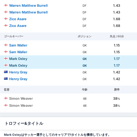
Warren Matthew Burrell
1.43
DF
Warren Matthew Burrell
1.43
DF
Zico Asare
1.68
DF
Zico Asare
1.68
DF
ゴールキーパー
ポジション
失点 / 90分
Sam Waller
1.15
GK
Sam Waller
1.15
GK
Mark Oxley
1.17
GK
Mark Oxley
1.17
GK
Henry Gray
1.42
GK
Henry Gray
1.42
GK
監督
年齢
勝率
Simon Weaver
38
48
%
Simon Weaver
38
48
%
トロフィー&タイトル
Mark Oxleyはサッカー選手としてのキャリアで1タイトルを獲得しています。