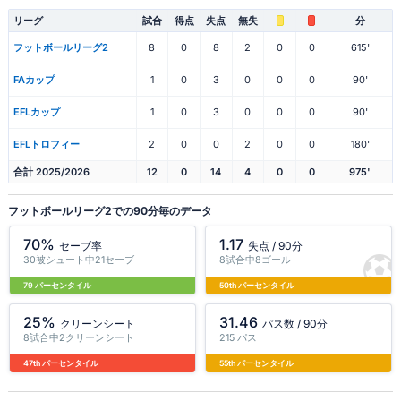
リーグ
試合
得点
失点
無失
分
フットボールリーグ2
8
0
8
2
0
0
615'
FAカップ
1
0
3
0
0
0
90'
EFLカップ
1
0
3
0
0
0
90'
EFLトロフィー
2
0
0
2
0
0
180'
合計 2025/2026
12
0
14
4
0
0
975'
フットボールリーグ2での90分毎のデータ
70%
1.17
セーブ率
失点 / 90分
30被シュート中21セーブ
8試合中8ゴール
79 パーセンタイル
50th パーセンタイル
25%
31.46
クリーンシート
パス数 / 90分
8試合中2クリーンシート
215 パス
47th パーセンタイル
55th パーセンタイル