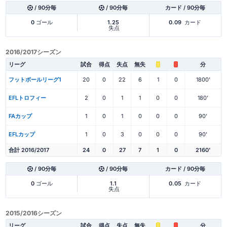
/ 90分毎
/ 90分毎
カード / 90分毎
0
ゴール
1.25
0.09
カード
失点
2016/2017シーズン
リーグ
試合
得点
失点
無失
分
フットボールリーグ1
20
0
22
6
1
0
1800'
EFLトロフィー
2
0
1
1
0
0
180'
FAカップ
1
0
1
0
0
0
90'
EFLカップ
1
0
3
0
0
0
90'
合計 2016/2017
24
0
27
7
1
0
2160'
/ 90分毎
/ 90分毎
カード / 90分毎
0
ゴール
1.1
0.05
カード
失点
2015/2016シーズン
リーグ
試合
得点
失点
無失
分