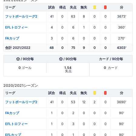
リーグ
試合
得点
失点
無失
分
フットボールリーグ2
41
0
63
8
0
0
3673'
EFLトロフィー
4
0
6
1
0
0
360'
FAカップ
3
0
6
0
0
0
270'
合計 2021/2022
48
0
75
9
0
0
4303'
/ 90分毎
/ 90分毎
カード / 90分毎
0
ゴール
1.54
0
カード
失点
2020/2021シーズン
リーグ
試合
得点
失点
無失
分
フットボールリーグ2
41
0
53
12
2
0
3690'
FAカップ
1
0
2
0
0
0
90'
EFLトロフィー
1
0
3
0
0
0
90'
EFLカップ
1
0
1
0
0
0
90'