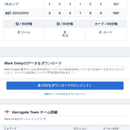
FAカップ
2
0
3
1
0
0
180'
合計 2012/2013
3
0
3
1
0
0
180'
/ 90分毎
/ 90分毎
カード / 90分毎
0
ゴール
0
0
カード
失点
Mark Oxleyのデータをダウンロード
Mark Oxleyの選手データを2010/2011シーズンから2025/2026シーズンまでの全データをダウンロード
しよう。(シーズン全記録とシーズン平均記録を含みます。)
CSVをダウンロード(1クレジット）
無料サンプルCSVをダウンロード »
Harrogate Town チーム詳細
Mark Oxleyのチームメイト(クラブ)
フォワード
ポジション
ゴール / 90分