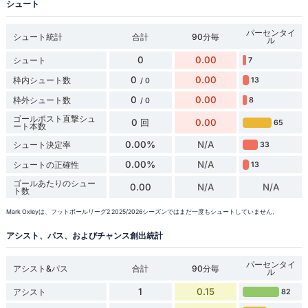
シュート
パーセンタイ
シュート統計
合計
90分毎
ル
0
0.00
シュート
7
0
0.00
枠内シュート数
13
/ 0
0
0.00
枠外シュート数
8
/ 0
ゴールポスト直撃シュ
0 回
0.00
65
ート本数
0.00%
N/A
シュート決定率
33
0.00%
N/A
シュートの正確性
13
ゴールあたりのシュー
0.00
N/A
N/A
ト数
Mark Oxleyは、フットボールリーグ2 2025/2026シーズンではまだ一度もシュートしていません。
アシスト、パス、およびチャンス創出統計
パーセンタイ
アシスト&パス
合計
90分毎
ル
1
0.15
アシスト
82