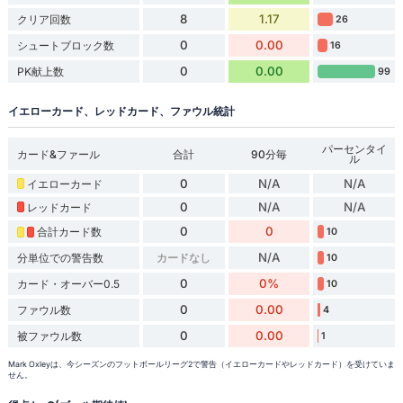
8
1.17
クリア回数
26
0
0.00
シュートブロック数
16
0
0.00
PK献上数
99
イエローカード、レッドカード、ファウル統計
パーセンタイ
カード&ファール
合計
90分毎
ル
0
N/A
N/A
イエローカード
0
N/A
N/A
レッドカード
0
0
合計カード数
10
N/A
分単位での警告数
カードなし
10
0
0%
カード・オーバー0.5
10
0
0.00
ファウル数
4
0
0.00
被ファウル数
1
Mark Oxleyは、今シーズンのフットボールリーグ2で警告（イエローカードやレッドカード）を受けていま
せん。