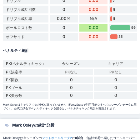
0
0.00
ドリブル
5
0
0.00
ドリブル成功回数
8
0.00%
N/A
ドリブル成功率
8
0
0.00
ボールロスト数
99
0
0.00
オフサイド
35
ペナルティ統計
PK(ペナルティキック）
今シーズン
キャリア
PK決定率
PKなし
PKなし
0
0
PK回数
0
0
PKゴール
0
0
PK失敗数
Mark OxleyはキャリアでまだPKを蹴っていません（FootyStatsで利用可能なすべてのシーズンデータに基
づく）。公式の試合でペナルティキックを蹴ると、ペナルティキック統計が更新されます。
Mark Oxleyの統計分析
Mark Oxleyは今シーズンの
フットボールリーグ2
に
8試合
、合計
615分
出場したゴールキーパー