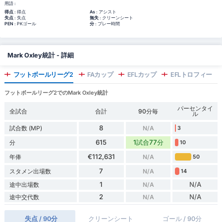
用語 :
得点
: 得点
As
: アシスト
失点
: 失点
無失
: クリーンシート
PEN
: PKゴール
分
: プレー時間
Mark Oxley統計 - 詳細
フットボールリーグ2
FAカップ
EFLカップ
EFLトロフィー
フットボールリーグ2でのMark Oxley統計
パーセンタイ
全試合
合計
90分毎
ル
8
試合数 (MP)
N/A
3
615
1試合77分
分
10
€112,631
年俸
N/A
50
7
スタメン出場数
N/A
14
1
N/A
途中出場数
N/A
2
N/A
途中交代数
N/A
失点 / 90分
クリーンシート
ゴール / 90分