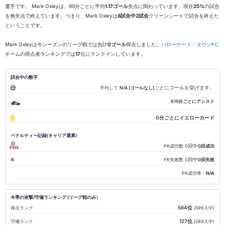
選手です。 Mark Oxleyは、90分ごとに平均
1.17ゴール
失点に関わっています。現在
25%
の試合
を無失点で終えています。つまり、Mark Oxleyは
8試合中2試合
クリーンシートで試合を終えた
ということです。
Mark Oxleyは今シーズンのリーグ戦では合計
0ゴール
得点しました。
ハローゲート・タウンFC
チームの得点者ランキングでは
17
位にランクインしています。
試合中の数字
ごとにゴールを挙げます。
平均して
N/A (ゴールなし)
615分ごとにアシスト
0分ごとにイエローカード
ペナルティー記録(キャリア通算)
回中
PK成功数
0
0回成功
PEN
回中
PK失敗数
0
0回失敗
PK成功率：
N/A
今季の攻撃/守備ランキング (リーグ戦のみ）
564位
得点ランク
(596人中)
127位
守備ランク
(249人中)