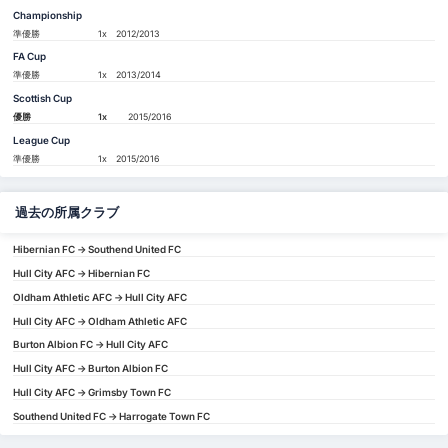
Championship
準優勝
1x
2012/2013
FA Cup
準優勝
1x
2013/2014
Scottish Cup
優勝
1x
2015/2016
League Cup
準優勝
1x
2015/2016
過去の所属クラブ
Hibernian FC -> Southend United FC
Hull City AFC -> Hibernian FC
Oldham Athletic AFC -> Hull City AFC
Hull City AFC -> Oldham Athletic AFC
Burton Albion FC -> Hull City AFC
Hull City AFC -> Burton Albion FC
Hull City AFC -> Grimsby Town FC
Southend United FC -> Harrogate Town FC