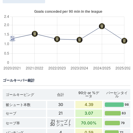
ゴールキーパー統計
90分 or %デ
パーセンタイ
ゴールキーピング
合計
ータ
ル
30
4.39
被シュート本数
98
21
3.07
セーブ
83
21 セーブ /
70.00%
セーブ率
79
30 シュート
4
0.59
パンチング
72