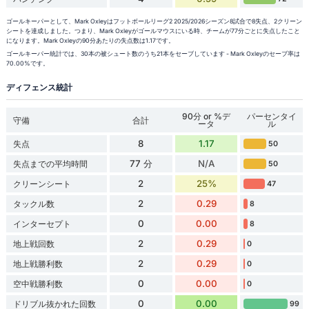
ゴールキーパーとして、Mark Oxleyはフットボールリーグ2 2025/2026シーズン8試合で8失点、2クリーン
シートを達成しました。つまり、Mark Oxleyがゴールマウスにいる時、チームが77分ごとに失点したこと
になります。Mark Oxleyの90分あたりの失点数は1.17です。
ゴールキーパー統計では、30本の被シュート数のうち21本をセーブしています - Mark Oxleyのセーブ率は
70.00%です。
ディフェンス統計
90分 or %デ
パーセンタイ
守備
合計
ータ
ル
8
1.17
失点
50
77 分
N/A
失点までの平均時間
50
2
25%
クリーンシート
47
2
0.29
タックル数
8
0
0.00
インターセプト
8
2
0.29
地上戦回数
0
2
0.29
地上戦勝利数
0
0
0.00
空中戦勝利数
0
0
0.00
ドリブル抜かれた回数
99