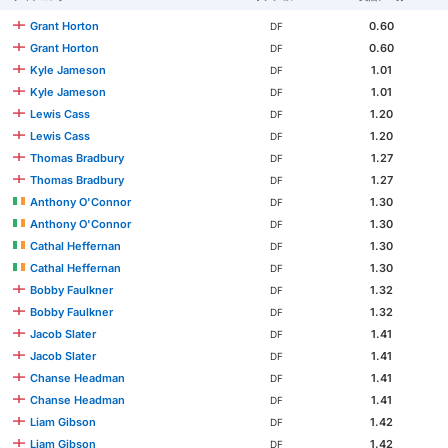
Grant Horton
0.60
DF
Grant Horton
0.60
DF
Kyle Jameson
1.01
DF
Kyle Jameson
1.01
DF
Lewis Cass
1.20
DF
Lewis Cass
1.20
DF
Thomas Bradbury
1.27
DF
Thomas Bradbury
1.27
DF
Anthony O'Connor
1.30
DF
Anthony O'Connor
1.30
DF
Cathal Heffernan
1.30
DF
Cathal Heffernan
1.30
DF
Bobby Faulkner
1.32
DF
Bobby Faulkner
1.32
DF
Jacob Slater
1.41
DF
Jacob Slater
1.41
DF
Chanse Headman
1.41
DF
Chanse Headman
1.41
DF
Liam Gibson
1.42
DF
Liam Gibson
1.42
DF