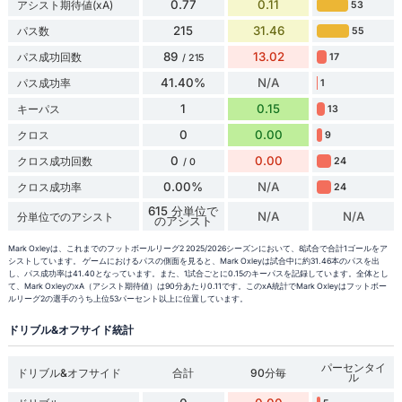
0.77
0.11
アシスト期待値(xA)
53
215
31.46
パス数
55
89
13.02
パス成功回数
17
/ 215
41.40%
N/A
パス成功率
1
1
0.15
キーパス
13
0
0.00
クロス
9
0
0.00
クロス成功回数
24
/ 0
0.00%
N/A
クロス成功率
24
615 分単位で
N/A
N/A
分単位でのアシスト
のアシスト
Mark Oxleyは、これまでのフットボールリーグ2 2025/2026シーズンにおいて、8試合で合計1ゴールをア
シストしています。 ゲームにおけるパスの側面を見ると、Mark Oxleyは試合中に約31.46本のパスを出
し、パス成功率は41.40となっています。また、1試合ごとに0.15のキーパスを記録しています。全体とし
て、Mark OxleyのxA（アシスト期待値）は90分あたり0.11です。このxA統計でMark Oxleyはフットボー
ルリーグ2の選手のうち上位53パーセント以上に位置しています。
ドリブル&オフサイド統計
パーセンタイ
ドリブル&オフサイド
合計
90分毎
ル