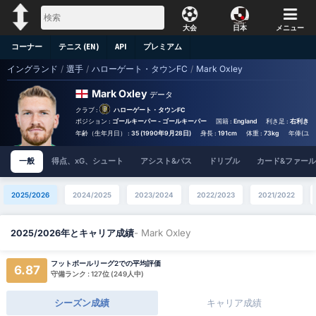
大会
日本
メニュー
コーナー
テニス (EN)
API
プレミアム
イングランド
/
選手
/
ハローゲート・タウンFC
/
Mark Oxley
Mark Oxley
データ
クラブ :
ハローゲート・タウンFC
ポジション :
ゴールキーパー - ゴールキーパー
国籍 :
England
利き足 :
右利き
年齢（生年月日） :
35 (1990年9月28日)
身長 :
191cm
体重 :
73kg
年俸(ユーロ
一般
得点、xG、シュート
アシスト&パス
ドリブル
カード&ファール
2025/2026
2024/2025
2023/2024
2022/2023
2021/2022
- Mark Oxley
2025/2026年とキャリア成績
フットボールリーグ2での平均評価
6.87
守備ランク : 127位 (249人中)
シーズン成績
キャリア成績