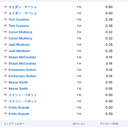
エイダン・マーシュ
0.60
FW
エイダン・マーシュ
0.60
FW
Tom Cursons
0.38
FW
Tom Cursons
0.38
FW
Conor McAleny
0.32
FW
Conor McAleny
0.32
FW
Jack Muldoon
0.26
FW
Jack Muldoon
0.26
FW
Shaun McCoulsky
0.19
FW
Shaun McCoulsky
0.19
FW
Emmerson Sutton
0.19
FW
Emmerson Sutton
0.19
FW
Reece Smith
0.05
FW
Reece Smith
0.05
FW
メイソン・ベネット
0.00
FW
メイソン・ベネット
0.00
FW
Emile Acauah
0.00
FW
Emile Acauah
0.00
FW
ミッドフィルダー
ポジション
アシスト / 90分