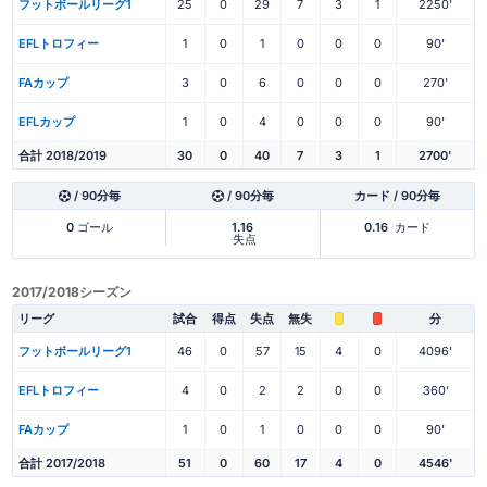
フットボールリーグ1
25
0
29
7
3
1
2250'
EFLトロフィー
1
0
1
0
0
0
90'
FAカップ
3
0
6
0
0
0
270'
EFLカップ
1
0
4
0
0
0
90'
合計 2018/2019
30
0
40
7
3
1
2700'
/ 90分毎
/ 90分毎
カード / 90分毎
0
ゴール
1.16
0.16
カード
失点
2017/2018シーズン
リーグ
試合
得点
失点
無失
分
フットボールリーグ1
46
0
57
15
4
0
4096'
EFLトロフィー
4
0
2
2
0
0
360'
FAカップ
1
0
1
0
0
0
90'
合計 2017/2018
51
0
60
17
4
0
4546'