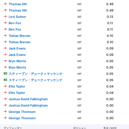
Thomas Hill
0.49
MF
Thomas Hill
0.49
MF
Levi Sutton
0.13
MF
Ben Fox
0.11
MF
Ben Fox
0.11
MF
Tobias Brenan
0.10
MF
Tobias Brenan
0.10
MF
Jack Evans
0.09
MF
Jack Evans
0.09
MF
Bryn Morris
0.05
MF
Bryn Morris
0.05
MF
スティーブン・デューク＝マッケンナ
0.05
MF
スティーブン・デューク＝マッケンナ
0.05
MF
Ellis Taylor
0.04
MF
Ellis Taylor
0.04
MF
Joshua David Falkingham
0.00
MF
Joshua David Falkingham
0.00
MF
George Thomson
0.00
MF
George Thomson
0.00
MF
ディフェンダー
ポジション
失点 / 90分