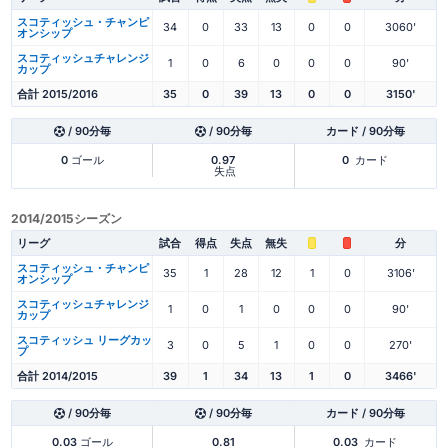
スコティッシュ・チャンピ
34
0
33
13
0
0
3060'
オンシップ
スコティッシュチャレンジ
1
0
6
0
0
0
90'
カップ
合計 2015/2016
35
0
39
13
0
0
3150'
/ 90分毎
/ 90分毎
カード / 90分毎
0
ゴール
0.97
0
カード
失点
2014/2015シーズン
リーグ
試合
得点
失点
無失
分
スコティッシュ・チャンピ
35
1
28
12
1
0
3106'
オンシップ
スコティッシュチャレンジ
1
0
1
0
0
0
90'
カップ
スコティッシュ リーグカッ
3
0
5
1
0
0
270'
プ
合計 2014/2015
39
1
34
13
1
0
3466'
/ 90分毎
/ 90分毎
カード / 90分毎
0.03
ゴール
0.81
0.03
カード