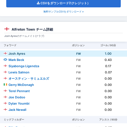
CSVをダウンロード(1クレジット）
無料サンプルCSVをダウンロード »
Alfreton Town チーム詳細
Josh Ayresのチームメイト(クラブ)
フォワード
ポジション
ゴール / 90分
Josh Ayres
1.00
FW
Mark Beck
0.43
FW
Siyabonga Ligendza
0.17
FW
Lewis Salmon
0.07
FW
オースティン・サミュエルズ
0.00
FW
Gerry McDonagh
0.00
FW
Terel Pennant
0.00
FW
Joe Dodoo
0.00
FW
Dylan Youmbi
0.00
FW
Jack Newall
0.00
FW
ミッドフィルダー
ポジション
アシスト / 90分