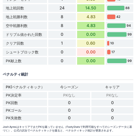
24
14.50
地上戦回数
88
8
4.83
地上戦勝利数
42
8
4.83
空中戦勝利数
94
0
0.00
ドリブル抜かれた回数
99
1
0.60
クリア回数
10
0
0.00
シュートブロック数
17
0
0.00
PK献上数
99
ペナルティ統計
PK(ペナルティキック）
今シーズン
キャリア
PK決定率
PKなし
PKなし
0
0
PK回数
0
0
PKゴール
0
0
PK失敗数
Josh AyresはキャリアでまだPKを蹴っていません（FootyStatsで利用可能なすべてのシーズンデータに基
づく）。公式の試合でペナルティキックを蹴ると、ペナルティキック統計が更新されます。