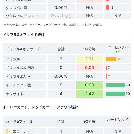
0.00%
N/A
クロス成功率
18
N/A
N/A
分単位でのアシスト
アシストなし
Josh Ayresは、このフットボールリーグ1シーズン中、まだアシストしていません。
ドリブル&オフサイド統計
パーセンタイ
ドリブル&オフサイド
合計
90分毎
ル
2
1.21
ドリブル
56
0
0.00
ドリブル成功回数
7
0.00%
N/A
ドリブル成功率
7
0
0.00
ボールロスト数
99
4
2.42
オフサイド
99
イエローカード、レッドカード、ファウル統計
パーセンタイ
カード&ファール
合計
90分毎
ル
1
N/A
N/A
イエローカード