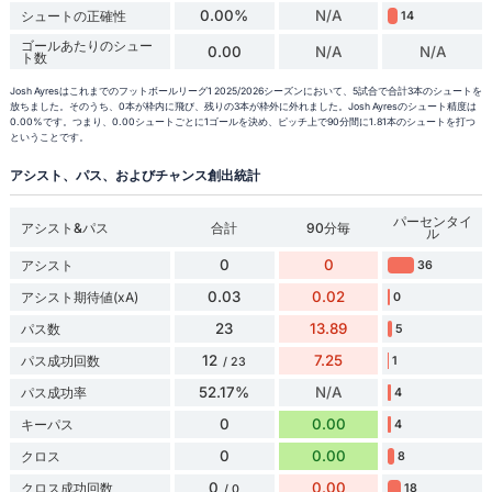
0.00%
N/A
シュートの正確性
14
ゴールあたりのシュー
0.00
N/A
N/A
ト数
Josh Ayresはこれまでのフットボールリーグ1 2025/2026シーズンにおいて、5試合で合計3本のシュートを
放ちました。そのうち、0本が枠内に飛び、残りの3本が枠外に外れました。Josh Ayresのシュート精度は
0.00%です。つまり、0.00シュートごとに1ゴールを決め、ピッチ上で90分間に1.81本のシュートを打つ
ということです。
アシスト、パス、およびチャンス創出統計
パーセンタイ
アシスト&パス
合計
90分毎
ル
0
0
アシスト
36
0.03
0.02
アシスト期待値(xA)
0
23
13.89
パス数
5
12
7.25
パス成功回数
1
/ 23
52.17%
N/A
パス成功率
4
0
0.00
キーパス
4
0
0.00
クロス
8
0
0.00
クロス成功回数
18
/ 0