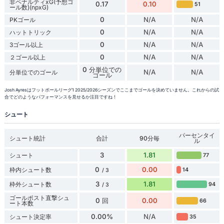
非ペナルティxG(予想ゴ
0.17
0.10
51
ール数)(npxG)
0
N/A
N/A
PKゴール
0
N/A
N/A
ハットトリック
0
N/A
N/A
3ゴール以上
0
N/A
N/A
２ゴール以上
0 分単位での
N/A
N/A
分単位でのゴール
ゴール
Josh Ayresはフットボールリーグ1 2025/2026シーズンでここまでゴールを決めていません。これからの試
合でどのようなパフォーマンスを見せるか注目ですね！
シュート
パーセンタイ
シュート統計
合計
90分毎
ル
3
1.81
シュート
77
0
0.00
枠内シュート数
14
/ 3
3
1.81
枠外シュート数
94
/ 3
ゴールポスト直撃シュ
0 回
0.00
66
ート本数
0.00%
N/A
シュート決定率
35