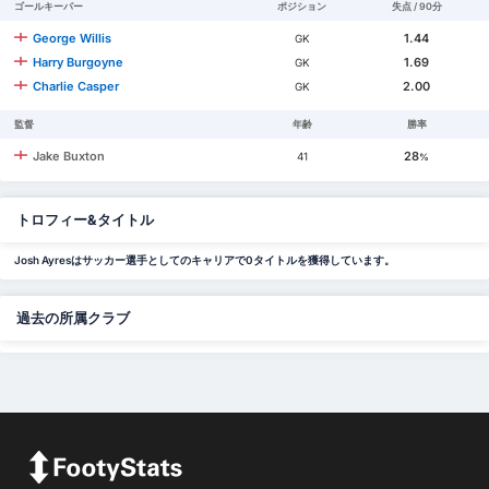
ゴールキーパー
ポジション
失点 / 90分
George Willis
1.44
GK
Harry Burgoyne
1.69
GK
Charlie Casper
2.00
GK
監督
年齢
勝率
Jake Buxton
28
41
%
トロフィー&タイトル
Josh Ayresはサッカー選手としてのキャリアで0タイトルを獲得しています。
過去の所属クラブ