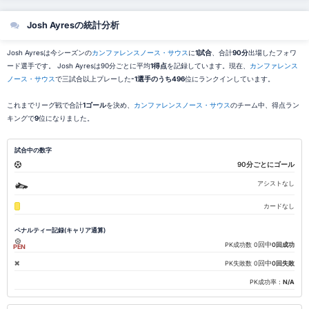
Josh Ayresの統計分析
Josh Ayresは今シーズンの
カンファレンスノース・サウス
に
1試合
、合計
90分
出場したフォワ
ード選手です。 Josh Ayresは90分ごとに平均
1得点
を記録しています。現在、
カンファレンス
ノース・サウス
で三試合以上プレーした
-1選手のうち496
位にランクインしています。
これまでリーグ戦で合計
1ゴール
を決め、
カンファレンスノース・サウス
のチーム中、得点ラン
キングで
9
位になりました。
試合中の数字
90分ごとにゴール
アシストなし
カードなし
ペナルティー記録(キャリア通算)
回中
PK成功数
0
0回成功
PEN
回中
PK失敗数
0
0回失敗
PK成功率：
N/A