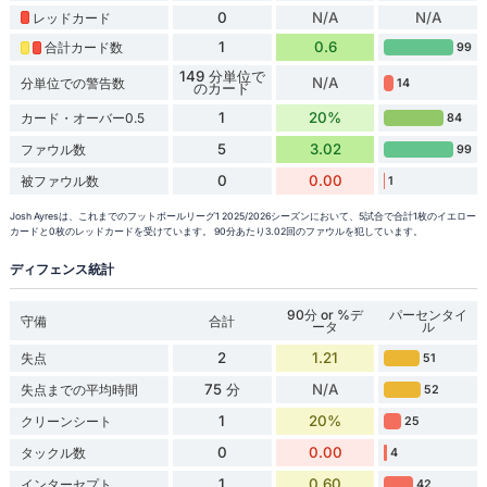
0
N/A
N/A
レッドカード
1
0.6
合計カード数
99
149 分単位で
N/A
分単位での警告数
14
のカード
1
20%
カード・オーバー0.5
84
5
3.02
ファウル数
99
0
0.00
被ファウル数
1
Josh Ayresは、これまでのフットボールリーグ1 2025/2026シーズンにおいて、5試合で合計1枚のイエロー
カードと0枚のレッドカードを受けています。 90分あたり3.02回のファウルを犯しています。
ディフェンス統計
90分 or %デ
パーセンタイ
守備
合計
ータ
ル
2
1.21
失点
51
75 分
N/A
失点までの平均時間
52
1
20%
クリーンシート
25
0
0.00
タックル数
4
1
0.60
インターセプト
42