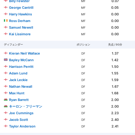
Billy Fewster
0.07
MF
George Cantrill
0.05
MF
Harry Hawkins
0.00
MF
Ross Derham
0.00
MF
Samuel Newell
0.00
MF
Kai Lissimore
0.00
MF
ディフェンダー
ポジション
失点 / 90分
Kieran Neil Wallace
1.37
DF
Bayley McCann
1.42
DF
Harrison Perritt
1.50
DF
Adam Lund
1.55
DF
Jack Leckie
1.59
DF
Nathan Newall
1.67
DF
Max Hunt
1.68
DF
Ryan Barrett
2.00
DF
キーロン・フリーマン
2.00
DF
Joe Cummings
2.23
DF
Jacob Scott
2.40
DF
Taylor Anderson
2.41
DF