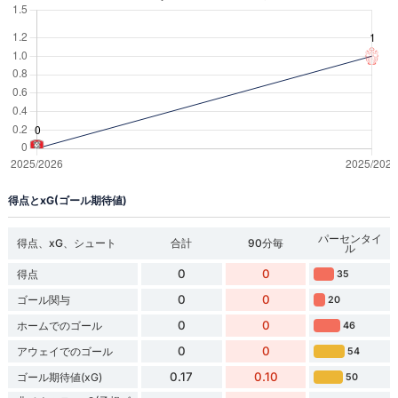
得点とxG(ゴール期待値)
パーセンタイ
得点、xG、シュート
合計
90分毎
ル
0
0
得点
35
0
0
ゴール関与
20
0
0
ホームでのゴール
46
0
0
アウェイでのゴール
54
0.17
0.10
ゴール期待値(xG)
50