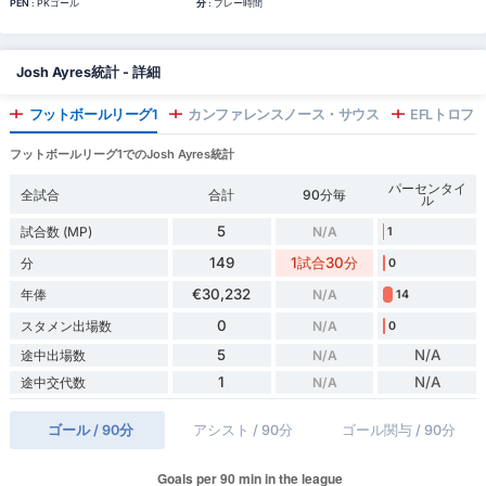
PEN
: PKゴール
分
: プレー時間
Josh Ayres統計 - 詳細
フットボールリーグ1
カンファレンスノース・サウス
EFLトロフ
フットボールリーグ1でのJosh Ayres統計
パーセンタイ
全試合
合計
90分毎
ル
5
試合数 (MP)
N/A
1
149
1試合30分
分
0
€30,232
年俸
N/A
14
0
スタメン出場数
N/A
0
5
N/A
途中出場数
N/A
1
N/A
途中交代数
N/A
ゴール / 90分
アシスト / 90分
ゴール関与 / 90分