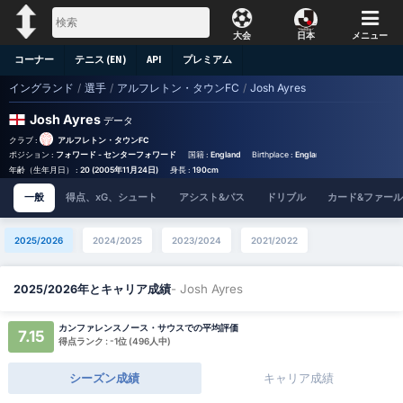
大会
日本
メニュー
コーナー
テニス (EN)
API
プレミアム
イングランド
/
選手
/
アルフレトン・タウンFC
/
Josh Ayres
Josh Ayres
データ
クラブ :
アルフレトン・タウンFC
ポジション :
フォワード - センターフォワード
国籍 :
England
Birthplace :
England - England
背番号 
年齢（生年月日） :
20 (2005年11月24日)
身長 :
190cm
一般
得点、xG、シュート
アシスト&パス
ドリブル
カード&ファール
2025/2026
2024/2025
2023/2024
2021/2022
- Josh Ayres
2025/2026年とキャリア成績
カンファレンスノース・サウスでの平均評価
7.15
得点ランク : -1位 (496人中)
シーズン成績
キャリア成績