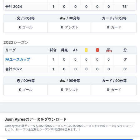
合計 2024
1
0
0
0
0
0
73'
/ 90分毎
/ 90分毎
カード / 90分毎
0
ゴール
0
アシスト
0
カード
2022シーズン
リーグ
試合
得点
As
分
PEN
FAユースカップ
1
0
0
0
0
0
0'
合計 2022
1
0
0
0
0
0
0'
/ 90分毎
/ 90分毎
カード / 90分毎
0
ゴール
0
アシスト
0
カード
Josh Ayresのデータをダウンロード
Josh Ayresの選手データを2021/2022シーズンから2025/2026シーズンまでの全データをダウンロード
しよう。(シーズン全記録とシーズン平均記録を含みます。)