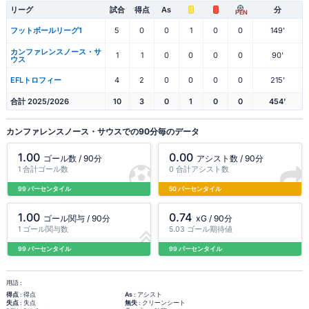
リーグ
試合
得点
As
分
PEN
フットボールリーグ1
5
0
0
1
0
0
149'
カンファレンスノース・サ
1
1
0
0
0
0
90'
ウス
EFLトロフィー
4
2
0
0
0
0
215'
合計 2025/2026
10
3
0
1
0
0
454'
カンファレンスノース・サウスでの90分毎のデータ
1.00
0.00
ゴール数 / 90分
アシスト数 / 90分
1 合計ゴール数
0 合計アシスト数
99 パーセンタイル
50 パーセンタイル
1.00
0.74
ゴール関与 / 90分
xG / 90分
1 ゴール関与数
5.03 ゴール期待値
99 パーセンタイル
99 パーセンタイル
用語 :
得点
: 得点
As
: アシスト
失点
: 失点
無失
: クリーンシート