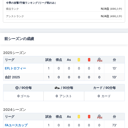
今季の攻撃/守備ランキング (リーグ戦のみ）
N/A位
得点ランク
(496人中)
N/A位
アシストランク
(496人中)
前シーズンの成績
2025シーズン
リーグ
試合
得点
As
分
PEN
EFLトロフィー
1
0
0
0
0
0
13'
合計 2025
1
0
0
0
0
0
13'
/ 90分毎
/ 90分毎
カード / 90分毎
0
ゴール
0
アシスト
0
カード
2024シーズン
リーグ
試合
得点
As
分
PEN
FAユースカップ
1
0
0
0
0
0
73'