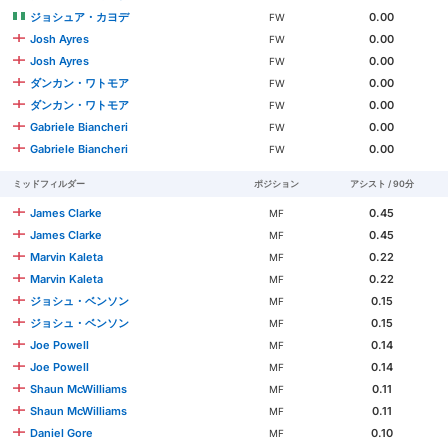
ジョシュア・カヨデ
0.00
FW
Josh Ayres
0.00
FW
Josh Ayres
0.00
FW
ダンカン・ワトモア
0.00
FW
ダンカン・ワトモア
0.00
FW
Gabriele Biancheri
0.00
FW
Gabriele Biancheri
0.00
FW
ミッドフィルダー
ポジション
アシスト / 90分
James Clarke
0.45
MF
James Clarke
0.45
MF
Marvin Kaleta
0.22
MF
Marvin Kaleta
0.22
MF
ジョシュ・ベンソン
0.15
MF
ジョシュ・ベンソン
0.15
MF
Joe Powell
0.14
MF
Joe Powell
0.14
MF
Shaun McWilliams
0.11
MF
Shaun McWilliams
0.11
MF
Daniel Gore
0.10
MF