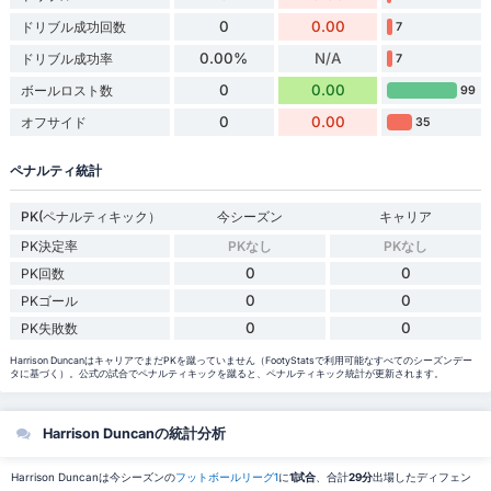
0
0.00
ドリブル成功回数
7
0.00%
N/A
ドリブル成功率
7
0
0.00
ボールロスト数
99
0
0.00
オフサイド
35
ペナルティ統計
PK(ペナルティキック）
今シーズン
キャリア
PK決定率
PKなし
PKなし
0
0
PK回数
0
0
PKゴール
0
0
PK失敗数
Harrison DuncanはキャリアでまだPKを蹴っていません（FootyStatsで利用可能なすべてのシーズンデー
タに基づく）。公式の試合でペナルティキックを蹴ると、ペナルティキック統計が更新されます。
Harrison Duncanの統計分析
Harrison Duncanは今シーズンの
フットボールリーグ1
に
1試合
、合計
29分
出場したディフェン