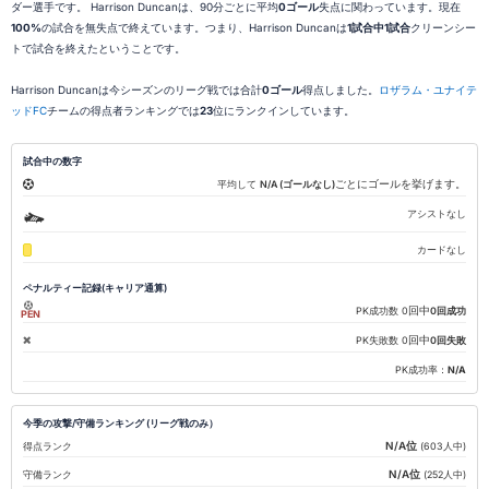
ダー選手です。 Harrison Duncanは、90分ごとに平均
0ゴール
失点に関わっています。現在
100%
の試合を無失点で終えています。つまり、Harrison Duncanは
1試合中1試合
クリーンシー
トで試合を終えたということです。
Harrison Duncanは今シーズンのリーグ戦では合計
0ゴール
得点しました。
ロザラム・ユナイテ
ッドFC
チームの得点者ランキングでは
23
位にランクインしています。
試合中の数字
ごとにゴールを挙げます。
平均して
N/A (ゴールなし)
アシストなし
カードなし
ペナルティー記録(キャリア通算)
回中
PK成功数
0
0回成功
PEN
回中
PK失敗数
0
0回失敗
PK成功率：
N/A
今季の攻撃/守備ランキング (リーグ戦のみ）
N/A位
得点ランク
(603人中)
N/A位
守備ランク
(252人中)