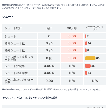
Harrison Duncanはフットボールリーグ1 2025/2026シーズンでここまでゴールを決めていません。これか
らの試合でどのようなパフォーマンスを見せるか注目ですね！
シュート
パーセンタイ
シュート統計
合計
90分毎
ル
0
0.00
シュート
7
0
0.00
枠内シュート数
14
/ 0
0
0.00
枠外シュート数
8
/ 0
ゴールポスト直撃シュ
0 回
0.00
66
ート本数
0.00%
N/A
シュート決定率
35
0.00%
N/A
シュートの正確性
14
ゴールあたりのシュー
0.00
N/A
N/A
ト数
Harrison Duncanは、フットボールリーグ1 2025/2026シーズンではまだ一度もシュートしていません。
アシスト、パス、およびチャンス創出統計
パーセンタイ