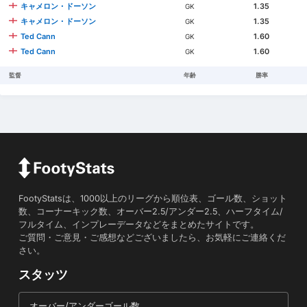
キャメロン・ドーソン
1.35
GK
キャメロン・ドーソン
1.35
GK
Ted Cann
1.60
GK
Ted Cann
1.60
GK
監督
年齢
勝率
FootyStatsは、1000以上のリーグから順位表、ゴール数、ショット
数、コーナーキック数、オーバー2.5/アンダー2.5、ハーフタイム/
フルタイム、インプレーデータなどをまとめたサイトです。
ご質問・ご意見・ご感想などございましたら、お気軽にご連絡くだ
さい。
スタッツ
オーバー/アンダーゴール数