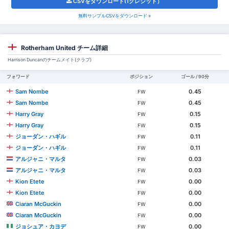
CSVをダウンロード(1クレジット）
無料サンプルCSVをダウンロード »
Rotherham United チーム詳細
Harrison Duncanのチームメイト(クラブ)
フォワード
ポジション
ゴール / 90分
Sam Nombe
0.45
FW
Sam Nombe
0.45
FW
Harry Gray
0.15
FW
Harry Gray
0.15
FW
ジョーダン・ハギル
0.11
FW
ジョーダン・ハギル
0.11
FW
アルジャニ・マルタ
0.03
FW
アルジャニ・マルタ
0.03
FW
Kion Etete
0.00
FW
Kion Etete
0.00
FW
Ciaran McGuckin
0.00
FW
Ciaran McGuckin
0.00
FW
ジョシュア・カヨデ
0.00
FW