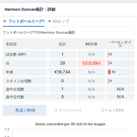
Harrison Duncan統計 - 詳細
フットボールリーグ1
FAカップ
フットボールリーグ1でのHarrison Duncan統計
パーセンタイ
全試合
合計
90分毎
ル
1
試合数 (MP)
N/A
0
29
1試合29分
分
0
€19,734
年俸
N/A
13
0
スタメン出場数
N/A
0
1
N/A
途中出場数
N/A
0
N/A
途中交代数
N/A
失点 / 90分
クリーンシート
ゴール / 90分