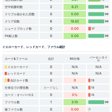
2
6.21
空中戦勝利数
98
0
0.00
ドリブル抜かれた回数
99
6
18.62
クリア回数
99
0
0.00
シュートブロック数
17
0
0.00
PK献上数
99
イエローカード、レッドカード、ファウル統計
パーセンタイ
カード&ファール
合計
90分毎
ル
0
N/A
N/A
イエローカード
0
N/A
N/A
レッドカード
0
0
合計カード数
13
N/A
分単位での警告数
カードなし
13
0
0%
カード・オーバー0.5
13
1
3.10
ファウル数
99
0
0.00
被ファウル数
1