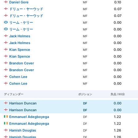
Daniel Gore
0.10
MF
ドリュー・ヤーウッド
0.07
MF
ドリュー・ヤーウッド
0.07
MF
リーム・ケリー
0.00
MF
リーム・ケリー
0.00
MF
Jack Holmes
0.00
MF
Jack Holmes
0.00
MF
Kian Spence
0.00
MF
Kian Spence
0.00
MF
Brandon Cover
0.00
MF
Brandon Cover
0.00
MF
Cohen Lee
0.00
MF
Cohen Lee
0.00
MF
ディフェンダー
ポジション
失点 / 90分
Harrison Duncan
0.00
DF
Harrison Duncan
0.00
DF
Emmanuel Adegboyega
1.22
DF
Emmanuel Adegboyega
1.22
DF
Hamish Douglas
1.26
DF
Hamish Douglas
1.26
DF