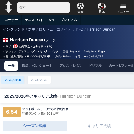
大会
日本
メニュー
コーナー
テニス (EN)
API
プレミアム
イングランド
/
選手
/
ロザラム・ユナイテッドFC
/
Harrison Duncan
Harrison Duncan
データ
クラブ :
ロザラム・ユナイテッドFC
ポジション :
ディフェンダー - センターバック
国籍 :
England
Birthplace :
England - England
背番号 
年齢（生年月日） :
18 (2008年5月31日)
身長 :
187cm
年俸(ユーロ) :
€19,734
一般
得点、xG、シュート
アシスト&パス
ドリブル
カード&ファール
2025/2026
2024/2025
- Harrison Duncan
2025/2026年とキャリア成績
フットボールリーグ1での平均評価
6.54
守備ランク : -1位 (603人中)
シーズン成績
キャリア成績