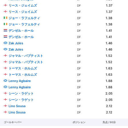
リース・ジェイムズ
1.37
DF
リース・ジェイムズ
1.37
DF
ジョー・ラフェルティ
1.38
DF
ジョー・ラフェルティ
1.38
DF
デンゼル・ホール
1.41
DF
デンゼル・ホール
1.41
DF
Zak Jules
1.46
DF
Zak Jules
1.46
DF
ジャマル・バプティスト
1.52
DF
ジャマル・バプティスト
1.52
DF
トーマス・ホルムズ
1.63
DF
トーマス・ホルムズ
1.63
DF
Lenny Agbaire
1.88
DF
Lenny Agbaire
1.88
DF
シーン・ラゲット
2.05
DF
シーン・ラゲット
2.05
DF
Lino Sousa
2.12
DF
Lino Sousa
2.12
DF
ゴールキーパー
ポジション
失点 / 90分