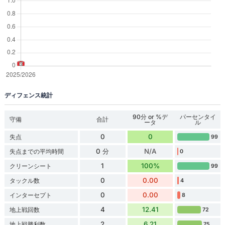
ディフェンス統計
90分 or %デ
パーセンタイ
守備
合計
ータ
ル
0
0
失点
99
0 分
N/A
失点までの平均時間
0
1
100%
クリーンシート
99
0
0.00
タックル数
4
0
0.00
インターセプト
8
4
12.41
地上戦回数
72
2
6.21
地上戦勝利数
75