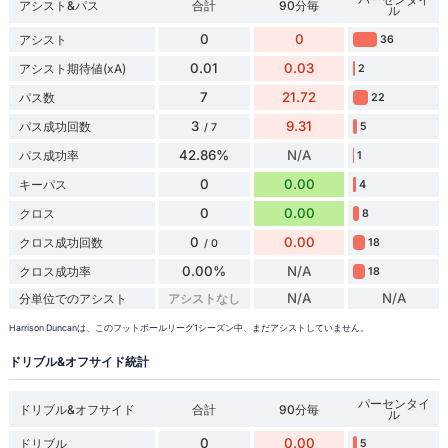
アシスト&パス
合計
90分毎
ル
0
0
アシスト
36
0.01
0.03
アシスト期待値(xA)
2
7
21.72
パス数
22
3
9.31
パス成功回数
5
/ 7
42.86%
N/A
パス成功率
1
0
0.00
キーパス
4
0
0.00
クロス
8
0
0.00
クロス成功回数
18
/ 0
0.00%
N/A
クロス成功率
18
N/A
N/A
分単位でのアシスト
アシストなし
Harrison Duncanは、このフットボールリーグ1シーズン中、まだアシストしていません。
ドリブル&オフサイド統計
パーセンタイ
ドリブル&オフサイド
合計
90分毎
ル
0
0.00
ドリブル
5