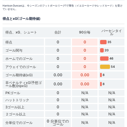
Harrison Duncanは、今シーズンのフットボールリーグ1で警告（イエローカードやレッドカード）を受け
ていません。
得点とxG(ゴール期待値)
パーセンタイ
得点、xG、シュート
合計
90分毎
ル
0
0
得点
35
0
0
ゴール関与
20
0
0
ホームでのゴール
46
0
0
アウェイでのゴール
54
0.00
0.00
ゴール期待値(xG)
8
非ペナルティxG(予想ゴ
0.00
0.00
8
ール数)(npxG)
0
N/A
N/A
PKゴール
0
N/A
N/A
ハットトリック
0
N/A
N/A
3ゴール以上
0
N/A
N/A
２ゴール以上
0 分単位での
N/A
N/A
分単位でのゴール
ゴール