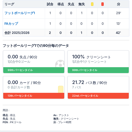
リーグ
試合
得点
失点
無失
分
フットボールリーグ1
1
0
0
1
0
0
29'
FAカップ
1
0
0
0
0
0
13'
合計 2025/2026
2
0
0
1
0
0
42'
フットボールリーグ1での90分毎のデータ
0.00
100%
失点 / 90分
クリーンシート
1試合中0ゴール
1試合中1クリーンシート
99th パーセンタイル
99th パーセンタイル
0.00
21.72
カード / 90分
パス数 / 90分
0 合計カード数
7 パス
13th パーセンタイル
22nd パーセンタイル
用語 :
得点
: 得点
As
: アシスト
失点
: 失点
無失
: クリーンシート
PEN
: PKゴール
分
: プレー時間